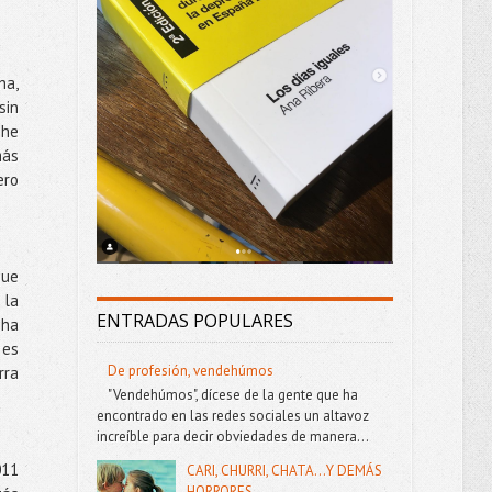
ha,
sin
 he
más
ero
que
 la
ENTRADAS POPULARES
 ha
 es
De profesión, vendehúmos
rra
"Vendehúmos", dícese de la gente que ha
encontrado en las redes sociales un altavoz
increíble para decir obviedades de manera...
011
CARI, CHURRI, CHATA...Y DEMÁS
HORRORES