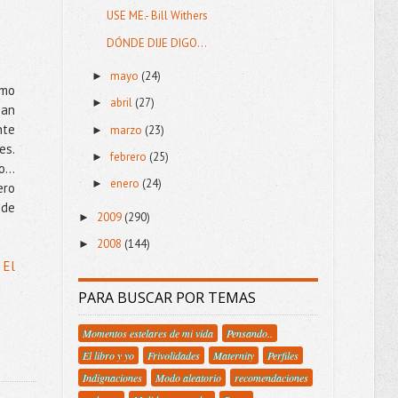
USE ME.- Bill Withers
DÓNDE DIJE DIGO...
mayo
(24)
►
omo
abril
(27)
►
san
nte
marzo
(23)
►
es.
febrero
(25)
►
co…
enero
(24)
►
ero
 de
2009
(290)
►
2008
(144)
►
 El
PARA BUSCAR POR TEMAS
Momentos estelares de mi vida
Pensando..
El libro y yo
Frivolidades
Maternity
Perfiles
Indignaciones
Modo aleatorio
recomendaciones