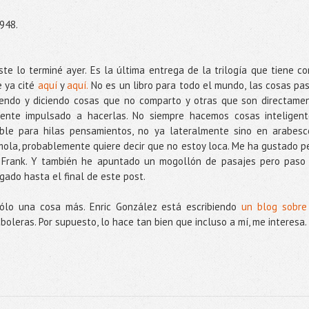
948.
ste lo terminé ayer. Es la última entrega de la trilogía que tiene c
 ya cité
aquí
y
aquí.
No es un libro para todo el mundo, las cosas pa
ciendo y diciendo cosas que no comparto y otras que son directame
iente impulsado a hacerlas. No siempre hacemos cosas inteligent
íble para hilas pensamientos, no ya lateralmente sino en arabes
ola, probablemente quiere decir que no estoy loca. Me ha gustado p
a Frank. Y también he apuntado un mogollón de pasajes pero paso
gado hasta el final de este post.
sólo una cosa más. Enric González está escribiendo
un blog sobre
boleras. Por supuesto, lo hace tan bien que incluso a mí, me interesa.