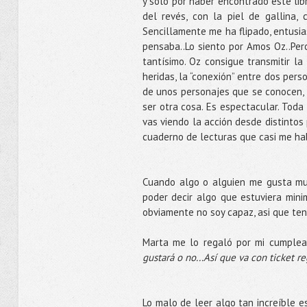
y sólo por haber encontrado este li
del revés, con la piel de gallina,
Sencillamente me ha flipado, entusia
pensaba..Lo siento por Amos Oz..Per
tantísimo. Oz consigue transmitir la
heridas, la “conexión” entre dos per
de unos personajes que se conocen, s
ser otra cosa. Es espectacular. Toda
vas viendo la acción desde distintos 
cuaderno de lecturas que casi me hab
Cuando algo o alguien me gusta much
poder decir algo que estuviera mini
obviamente no soy capaz, asi que tend
Marta me lo regaló por mi cumplea
gustará o no...Así que va con ticket r
Lo malo de leer algo tan increíble e