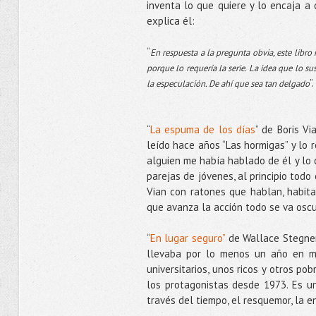
inventa lo que quiere y lo encaja a 
explica él:
“
En respuesta a la pregunta obvia, este libr
porque lo requería la serie. La idea que lo su
”.
la especulación. De ahí que sea tan delgado
“
La espuma de los días
” de Boris Vi
leído hace años “Las hormigas” y lo r
alguien me había hablado de él y lo 
parejas de jóvenes, al principio todo 
Vian con ratones que hablan, habita
que avanza la acción todo se va oscur
“
En lugar seguro”
de Wallace Stegner,
llevaba por lo menos un año en mi 
universitarios, unos ricos y otros po
los protagonistas desde 1973. Es u
través del tiempo, el resquemor, la 