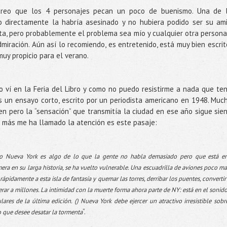
reo que los 4 personajes pecan un poco de buenismo. Una de 
 directamente la habría asesinado y no hubiera podido ser su am
ta, pero probablemente el problema sea mío y cualquier otra persona
iración. Aún así lo recomiendo, es entretenido, está muy bien escrit
 muy propicio para el verano.
 Lo ví en la Feria del Libro y como no puedo resistirme a nada que te
s un ensayo corto, escrito por un periodista americano en 1948. Muc
n pero la “sensación” que transmitía la ciudad en ese año sigue sie
e más me ha llamado la atención es este pasaje:
o Nueva York es algo de lo que la gente no habla demasiado pero que está en
era en su larga historia, se ha vuelto vulnerable. Una escuadrilla de aviones poco m
pidamente a esta isla de fantasía y quemar las torres, derribar los puentes, convertir
erar a millones. La intimidad con la muerte forma ahora parte de NY: está en el sonid
ulares de la última edición. () Nueva York debe ejercer un atractivo irresistible sobr
”.
 que desee desatar la tormenta