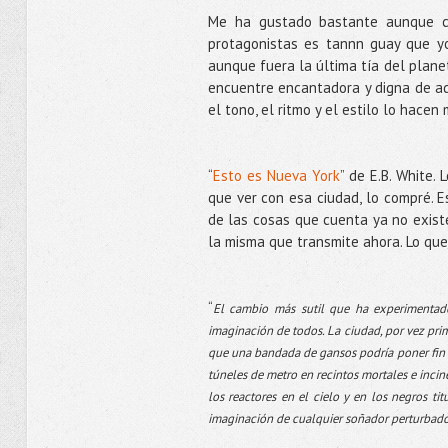
Me ha gustado bastante aunque c
protagonistas es tannn guay que yo
aunque fuera la última tía del plane
encuentre encantadora y digna de adm
el tono, el ritmo y el estilo lo hacen
“
Esto es Nueva York
” de E.B. White.
que ver con esa ciudad, lo compré. E
de las cosas que cuenta ya no existe
la misma que transmite ahora. Lo qu
“
El cambio más sutil que ha experimentad
imaginación de todos. La ciudad, por vez prim
que una bandada de gansos podría poner fin rá
túneles de metro en recintos mortales e incin
los reactores en el cielo y en los negros tit
imaginación de cualquier soñador perturbado