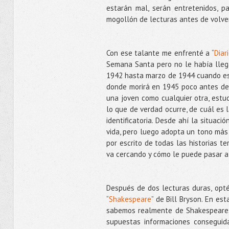
estarán mal, serán entretenidos, 
mogollón de lecturas antes de volver
Con ese talante me enfrenté a “
Diar
Semana Santa pero no le había llegad
1942 hasta marzo de 1944 cuando es
donde morirá en 1945 poco antes de l
una joven como cualquier otra, estudi
lo que de verdad ocurre, de cuál es l
identificatoria. Desde ahí la situaci
vida, pero luego adopta un tono más
por escrito de todas las historias t
va cercando y cómo le puede pasar a 
Después de dos lecturas duras, opté 
“
Shakespeare
” de Bill Bryson. En es
sabemos realmente de Shakespeare. 
supuestas informaciones conseguida