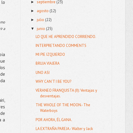
septiembre
(23)
 lo
►
agosto
(12)
►
julio
(22)
►
como
ir a
junio
(25)
▼
LO QUE HE APRENDIDO CORRIENDO.
INTERPRETANDO COMMENTS
bía
MI PIE IZQUIERDO
que
BRUJA VIAJERA
dos
UNO ASI
 de
ida
WHY CAN´T I BE YOU?
VERANEO FRANQUISTA (II): Ventajas y
desventajas.
ri,
THE WHOLE OF THE MOON.- The
res
Waterboys
 de
a a
POR AHORA, ÉL GANA.
LA EXTRAÑA PAREJA.- Walter y Jack