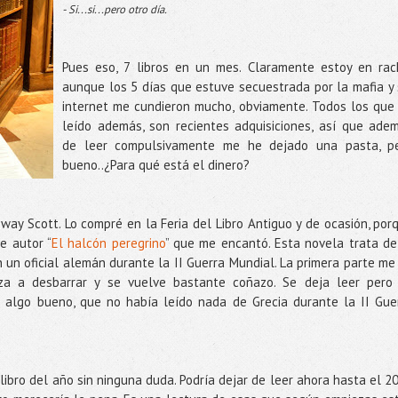
- Si...si...pero otro día.
Pues eso, 7 libros en un mes. Claramente estoy en rac
aunque los 5 días que estuve secuestrada por la mafia y 
internet me cundieron mucho, obviamente. Todos los que
leído además, son recientes adquisiciones, así que ade
de leer compulsivamente me he dejado una pasta, p
bueno..¿Para qué está el dinero?
nway Scott. Lo compré en la Feria del Libro Antiguo y de ocasión, por
e autor “
El halcón peregrino
” que me encantó. Esta novela trata de
n un oficial alemán durante la II Guerra Mundial. La primera parte me
za a desbarrar y se vuelve bastante coñazo. Se deja leer pero
e algo bueno, que no había leído nada de Grecia durante la II Gue
 libro del año sin ninguna duda. Podría dejar de leer ahora hasta el 2