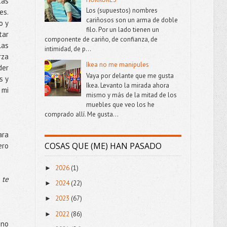
tás
Los (supuestos) nombres
es.
cariñosos son un arma de doble
o y
filo. Por un lado tienen un
tar
componente de cariño, de confianza, de
las
intimidad, de p...
rza
Ikea no me manipules
der
Vaya por delante que me gusta
s y
Ikea. Levanto la mirada ahora
 mi
mismo y más de la mitad de los
muebles que veo los he
comprado allí. Me gusta...
ara
COSAS QUE (ME) HAN PASADO
ero
2026
(1)
►
 te
2024
(22)
►
2023
(67)
►
2022
(86)
►
 no