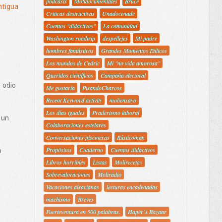
podcasts
Molidocumentales
Bruce
ntigua
Criticas destructivas
Unadocenade
Cuentos "didactivos"
La comunidad
Washington roadtrip
despellejes
Mi padre
hombres fantásticos
Grandes Momentos Etílicos
Los mundos de Cedric
Mi "no vida amorosa"
Queridos científicos
Campaña electoral
 odio
Me gustaría
PisandoCharcos
Recent Keyword activity
moliensayo
Los días iguales
Praderismo laboral
 un
Colaboraciones estelares
Conversaciones piscineras
Rústicoman
o
Propósitos
Cuaderno
Cuentos didactivos
Libros horribles
Listas
Molirecetas
Sobrevaloraciones
Moliradio
Vacaciones alsacianas
lecturas encadenadas
machismo
Breves
Fuerteventura en 500 palabras.
Haper´s Bazaar