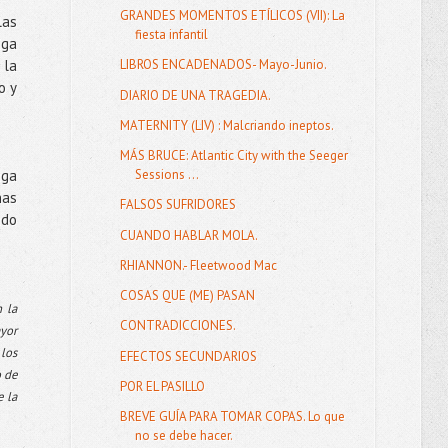
GRANDES MOMENTOS ETÍLICOS (VII): La
las
fiesta infantil
iga
 la
LIBROS ENCADENADOS- Mayo-Junio.
o y
DIARIO DE UNA TRAGEDIA.
MATERNITY (LIV) : Malcriando ineptos.
MÁS BRUCE: Atlantic City with the Seeger
nga
Sessions ...
has
FALSOS SUFRIDORES
ndo
CUANDO HABLAR MOLA.
RHIANNON.- Fleetwood Mac
COSAS QUE (ME) PASAN
 la
CONTRADICCIONES.
ayor
 los
EFECTOS SECUNDARIOS
o de
POR EL PASILLO
e la
BREVE GUÍA PARA TOMAR COPAS. Lo que
no se debe hacer.