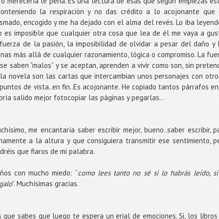
bro merecería le pena. Es una lectura de esas que según empiezas es
 conteniendo la respiración y no das crédito a lo acojonante que 
smado, encogido y me ha dejado con el alma del revés. Lo iba leyend
o es imposible que cualquier otra cosa que lea de él me vaya a gus
 fuerza de la pasión, la imposibilidad de olvidar a pesar del daño y 
sonas más allá de cualquier razonamiento, lógica o compromiso. La fue
e saben “malos” y se aceptan, aprenden a vivir como son, sin preten
 la novela son las cartas que intercambian unos personajes con otro
puntos de vista..en fin..Es acojonante. He copiado tantos párrafos en
ría salido mejor fotocopiar las páginas y pegarlas…
ísimo, me encantaría saber escribir mejor, bueno..saber escribir, p
mamente a la altura y que consiguiera transmitir ese sentimiento, p
réis que fiaros de mi palabra.
ños con mucho miedo: “
como lees tanto no sé si lo habrás leído, si
egalo
”. Muchísimas gracias.
s que sabes que luego te espera un erial de emociones. Si, los libros