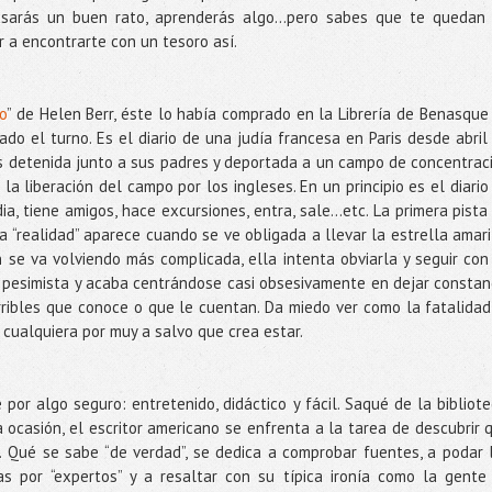
pasarás un buen rato, aprenderás algo…pero sabes que te quedan
 a encontrarte con un tesoro así.
io
” de Helen Berr, éste lo había comprado en la Librería de Benasque
o el turno. Es el diario de una judía francesa en Paris desde abril
 detenida junto a sus padres y deportada a un campo de concentrac
a liberación del campo por los ingleses. En un principio es el diario
a, tiene amigos, hace excursiones, entra, sale...etc. La primera pista
a “realidad” aparece cuando se ve obligada a llevar la estrella amari
ón se va volviendo más complicada, ella intenta obviarla y seguir con
 pesimista y acaba centrándose casi obsesivamente en dejar constan
erribles que conoce o que le cuentan. Da miedo ver como la fatalidad
cualquiera por muy a salvo que crea estar.
por algo seguro: entretenido, didáctico y fácil. Saqué de la bibliote
ta ocasión, el escritor americano se enfrenta a la tarea de descubrir 
Qué se sabe “de verdad”, se dedica a comprobar fuentes, a podar 
s por “expertos” y a resaltar con su típica ironía como la gente