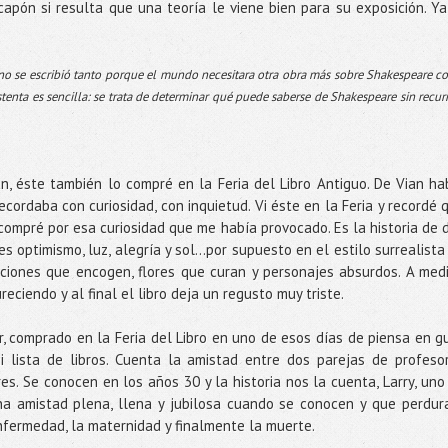
capón si resulta que una teoría le viene bien para su exposición. Ya
o no se escribió tanto porque el mundo necesitara otra obra más sobre Shakespeare 
stenta es sencilla: se trata de determinar qué puede saberse de Shakespeare sin recurr
an, éste también lo compré en la Feria del Libro Antiguo. De Vian ha
ecordaba con curiosidad, con inquietud. Vi éste en la Feria y recordé 
compré por esa curiosidad que me había provocado. Es la historia de 
es optimismo, luz, alegría y sol...por supuesto en el estilo surrealista
ciones que encogen, flores que curan y personajes absurdos. A med
eciendo y al final el libro deja un regusto muy triste.
 comprado en la Feria del Libro en uno de esos días de piensa en gui
lista de libros. Cuenta la amistad entre dos parejas de profeso
bres. Se conocen en los años 30 y la historia nos la cuenta, Larry, uno
na amistad plena, llena y jubilosa cuando se conocen y que perdur
enfermedad, la maternidad y finalmente la muerte.