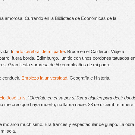
ía amorosa. Currando en la Biblioteca de Económicas de la 
vida. I
nfarto cerebral de mi padre
. Bruce en el Calderón. Viaje a 
en barro, fuera borda. Edimburgo,  un tío con unos cordones tatuados en
ares. Gran fiesta sorpresa de 50 cumpleaños de mi padre.
e conducir. 
Empiezo la universidad,
 Geografía e Historia.
elo José Luis
. “
Quédate en casa por si llama alguien para decir donde
no me creo que haya muerto, no llama nadie. 28 de diciembre muere 
 molaron muchísimo. Era francés y espectacular de guapo. La obra 
 mi sola.