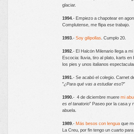
glaciar.
1994
.- Empiezo a chapotear en agon
Complutense, me flipa ese trabajo.
1993
.- 
Soy gilipollas
. Cumplo 20.
1992
.- El Halcón Milenario llega a mi 
Escocia: lluvia, tiro al plato, karts 
los pies y unos italianos espectacul
1991
.- Se acabó el colegio. Carnet d
”
¿Para qué vas a estudiar eso
?”
1990.
-  4 de diciembre muere 
mi abu
es el tanatorio
” Paseo por la casa y 
abuela.
1989
.- 
Más besos con lengua 
que me
La Creu, por fin tengo un cuarto para