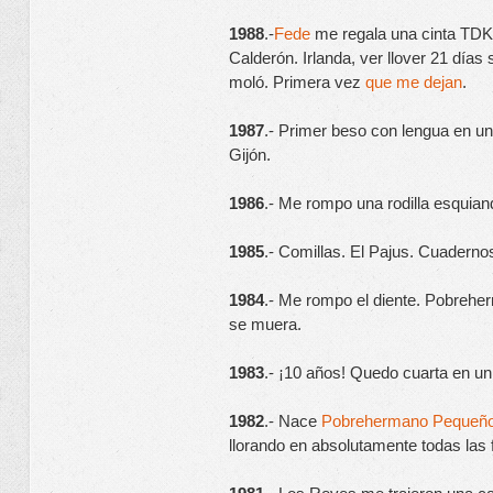
1988
.-
Fede
 me regala una cinta TDK 
Calderón. Irlanda, ver llover 21 dí
moló. Primera vez 
que me dejan
. 
1987
.- Primer beso con lengua en un
Gijón.
1986
.- Me rompo una rodilla esquia
1985
.- Comillas. El Pajus. Cuaderno
1984
.- Me rompo el diente. Pobreh
se muera.
1983
.- ¡10 años! Quedo cuarta en un
1982
.- Nace 
Pobrehermano Pequeñ
llorando en absolutamente todas la