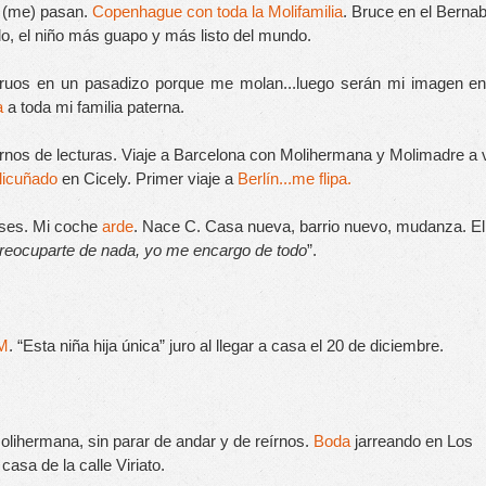
 (me) pasan. 
Copenhague con toda la Molifamilia
. Bruce en el Bernab
do, el niño más guapo y más listo del mundo. 
struos en un pasadizo porque me molan...luego serán mi imagen en 
a
 a toda mi familia paterna.
rnos de lecturas. Viaje a Barcelona con Molihermana y Molimadre a v
licuñado
 en Cicely. Primer viaje a
 Berlín...me flipa.
ses. Mi coche 
arde
. Nace C. Cas
 preocuparte de nada, yo me encargo de todo
”.
M
. “Esta niña hija única” juro al llegar a casa el 20 de diciembre.
lihermana, sin parar de andar y de reírnos. 
Boda
 jarreando en Los 
casa de la calle Viriato.