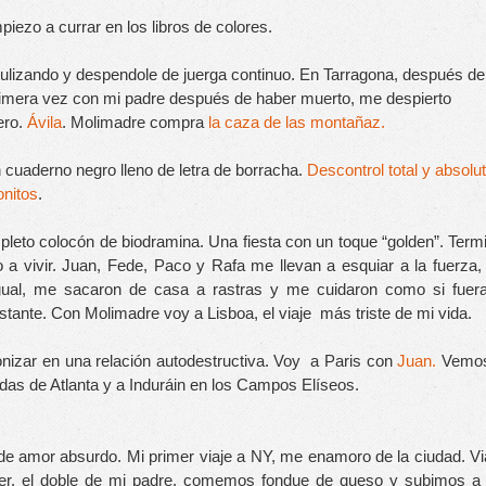
piezo a currar en los libros de colores.
itulizando y despendole de juerga continuo. En Tarragona, después de 
primera vez con mi padre después de haber muerto, me despierto 
ero. 
Ávila
. Molimadre compra 
la caza de las montañaz.
cuaderno negro lleno de letra de borracha. 
Descontrol total y absolut
onitos
. 
ompleto colocón de biodramina. Una fiesta con un toque “golden”. Term
 a vivir. Juan, Fede, Paco y Rafa me llevan a esquiar a la fuerza,
 igual, me sacaron de casa a rastras y me cuidaron como si fuer
ante. Con Molimadre voy a Lisboa, el viaje más triste de mi vida.
izar en una relación autodestructiva. Voy  a Paris con 
Juan. 
Vemos
as de Atlanta y a Induráin en los Campos Elíseos.
de amor absurdo. Mi primer viaje a NY, me enamoro de la ciudad. Via
er, el doble de mi padre, comemos fondue de queso y subimos a 