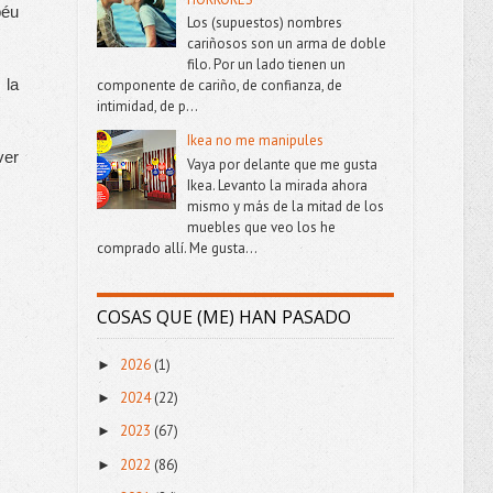
éu 
Los (supuestos) nombres
cariñosos son un arma de doble
filo. Por un lado tienen un
la 
componente de cariño, de confianza, de
intimidad, de p...
Ikea no me manipules
er 
Vaya por delante que me gusta
Ikea. Levanto la mirada ahora
mismo y más de la mitad de los
muebles que veo los he
a nueva, barrio nuevo, mudanza. El 
comprado allí. Me gusta...
COSAS QUE (ME) HAN PASADO
2026
(1)
►
2024
(22)
►
2023
(67)
►
2022
(86)
►