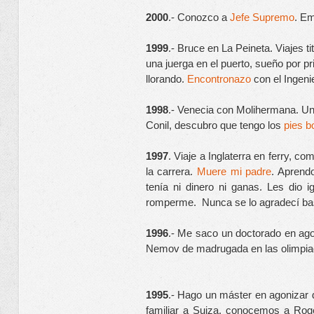
2000
.- Conozco a 
Jefe Supremo
. Em
1999
.- Bruce en La Peineta. Viajes t
una juerga en el puerto, sueño por 
llorando. 
Encontronazo
 con el Ingeni
1998
.- Venecia con Molihermana. Un 
Conil, descubro que tengo los 
pies b
1997
. Viaje a Inglaterra en ferry, c
la carrera.
Muere mi padre
. Aprendo
tenía ni dinero ni ganas. Les dio
romperme. Nunca se lo agradecí bast
1996
.- Me saco un doctorado en agon
Nemov de madrugada en las olimpiad
1995
.- Hago un máster en agonizar 
familiar a Suiza, conocemos a Rog