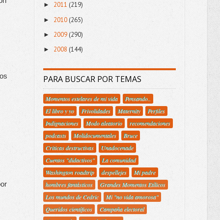
n 
2011
(219)
►
2010
(265)
►
2009
(290)
►
2008
(144)
►
os 
PARA BUSCAR POR TEMAS
Momentos estelares de mi vida
Pensando..
El libro y yo
Frivolidades
Maternity
Perfiles
Indignaciones
Modo aleatorio
recomendaciones
podcasts
Molidocumentales
Bruce
Criticas destructivas
Unadocenade
Cuentos "didactivos"
La comunidad
Washington roadtrip
despellejes
Mi padre
or 
hombres fantásticos
Grandes Momentos Etílicos
Los mundos de Cedric
Mi "no vida amorosa"
Queridos científicos
Campaña electoral