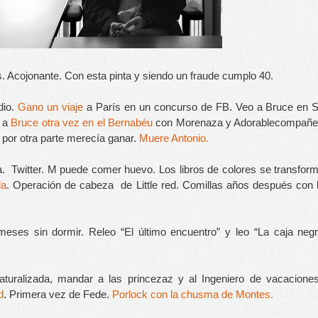
s. Acojonante. Con esta pinta y siendo un fraude cumplo 40.
io. 
Gano un viaje 
a París en un concurso de FB. Veo a Bruce en S
 a 
Bruce otra vez en el Bernabéu
 con Morenaza y Adorablecompañer
por otra parte merecía ganar. 
Muere Antonio.
ilia.  Twitter. M puede comer huevo. Los libros de colores se transform
da
. Operación de cabeza  de Little red. Comillas años después con l
turalizada, mandar a las princezaz y al Ingeniero de vacaciones
d
. Primera vez de Fede. 
Porlock con la chusma de Montes.