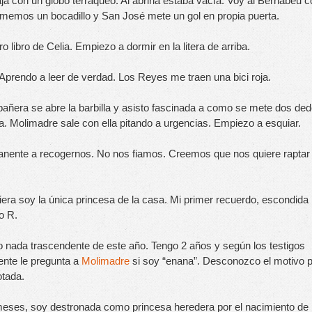
a con un globo terráqueo. Al abrirla estaba vacía. Voy al Bernabéu co
emos un bocadillo y San José mete un gol en propia puerta.
 libro de Celia. Empiezo a dormir en la litera de arriba.
Aprendo a leer de verdad. Los Reyes me traen una bici roja.
bañera se abre la barbilla y asisto fascinada a como se mete dos ded
ja. Molimadre sale con ella pitando a urgencias. Empiezo a esquiar.
nente a recogernos. No nos fiamos. Creemos que nos quiere raptar 
uiera soy la única princesa de la casa. Mi primer recuerdo, escondida 
o R.
 nada trascendente de este año. Tengo 2 años y según los testigos 
nte le pregunta a
 Molimadre
 si soy “enana”. Desconozco el motivo p
otada.
.- Tras un breve reinado de 13 meses, soy destronada como princesa heredera por el nacimiento de 