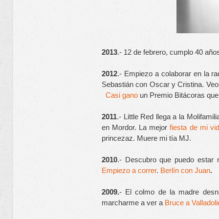
2013
.- 12 de febrero, cumplo 40 año
2012
.- Empiezo a colaborar en la rad
Sebastián con Oscar y Cristina. Veo
Casi gano
 un Premio Bitácoras que 
2011
.- Little Red llega a la Molifam
en Mordor. La mejor 
fiesta de mi vi
princezaz. Muere mi tía MJ.
2010
Empiezo a correr
. 
Berlín con Juan
.
2009.
- El colmo de la madre desna
marcharme a ver a 
Bruce a Valladoli