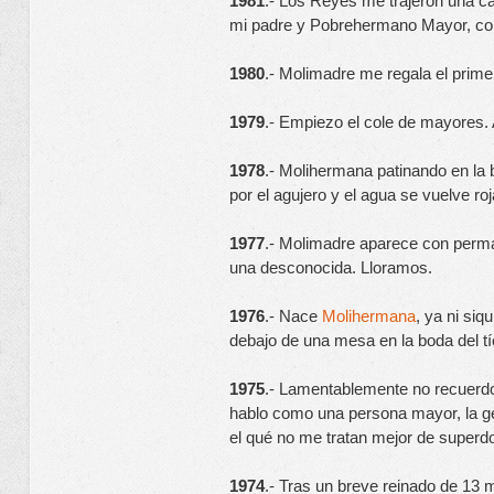
1981
.- Los Reyes me trajeron una caj
mi padre y Pobrehermano Mayor, com
1980
.- Molimadre me regala el primero
1979
.- Empiezo el cole de mayores. 
1978
.- Molihermana patinando en la 
por el agujero y el agua se vuelve ro
1977
.- Molimadre aparece con perma
una desconocida. Lloramos.
1976
.- Nace 
Molihermana
, ya ni siq
debajo de una mesa en la boda del tí
1975
.- Lamentablemente no recuerdo
hablo como una persona mayor, la ge
el qué no me tratan mejor de superd
1974