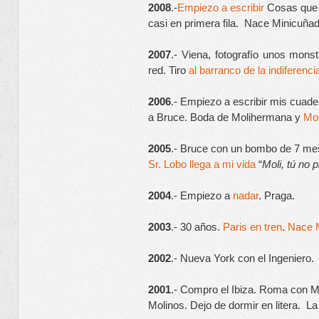
2008
.-
Empiezo a escribir
 Cosas que
casi en primera fila.  Nace Minicuña
2007
.- Viena, fotografío unos mon
red. Tiro 
al barranco de la indiferenci
2006
.- Empiezo a escribir mis cuade
a Bruce. Boda de Molihermana y 
Mo
2005
.- Bruce con un bombo de 7 me
Sr. Lobo llega a mi vida
 “
Moli, tú no
2004
.- Empiezo a
 nadar
. Praga.
2003
.- 30 años.
 Paris en tren
. 
Nace 
2002
.- Nueva York con el Ingeniero.
2001
.- Compro el Ibiza. Roma con Mo
Molinos. Dejo de dormir en litera.  La 