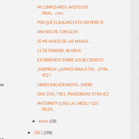
MI CUMPLEAÑOS: APOTEOSIS
FINAL...creo.
POR QUÉ EL BALONCESTO NO PERO SÍ..
UNA NOCHE CON GLEN
 
SE ME HA IDO DE LAS MANOS...
12 DE FEBRERO: 40 AÑOS
ESCRIBIENDO SOBRE LOS RECUERDOS
¡SORPRESA! ¡¡SOMOS FINALISTAS...OTRA
VEZ!!
o 
LIBROS ENCADENADOS.- ENERO
UNO, DOS, TRES..PRADERISMO OTRA VEZ
MATERNITY (CXII): LA CARCEL Y LOS
PELOS.
enero
(18)
►
2012
(206)
►