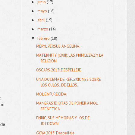
junio
(17)
►
mayo
(16)
►
abril
(19)
►
marzo
(14)
►
febrero
(18)
▼
MERYL VERSUS ANGELINA.
MATERNITY (CXIII): LAS PRINCEZAZ Y LA
 
RELIGIÓN.
OSCARS 2013: DESPELLEJE
UNA DOCENA DE REFLEXIONES SOBRE
LOS CULOS..DE ELLOS.
MOLIENFURECIDA.
 
MANERAS IDIOTAS DE PONER A MOLI
mi 
FRENÉTICA
ENRIC, SUS MEMORIAS Y LOS DE
JOTDOWN
de 
GOYA 2013: Despelleje