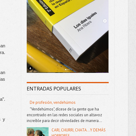
an 
a. 
an 
as 
ENTRADAS POPULARES
.- Descubro que puedo estar meses sin dormir. Releo “El último encuentro” y leo “La caja negra”. 
De profesión, vendehúmos
"Vendehúmos", dícese de la gente que ha
encontrado en las redes sociales un altavoz
 y 
increíble para decir obviedades de manera...
CARI, CHURRI, CHATA...Y DEMÁS
HORRORES