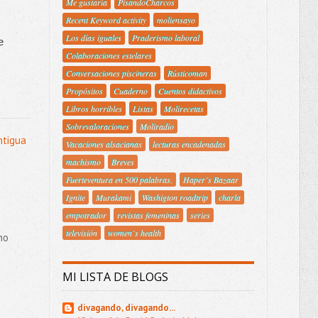
Me gustaría
PisandoCharcos
Recent Keyword activity
moliensayo
Los días iguales
Praderismo laboral
 
Colaboraciones estelares
Conversaciones piscineras
Rústicoman
Propósitos
Cuaderno
Cuentos didactivos
Libros horribles
Listas
Molirecetas
Sobrevaloraciones
Moliradio
ntigua
Vacaciones alsacianas
lecturas encadenadas
machismo
Breves
Fuerteventura en 500 palabras.
Haper´s Bazaar
Ignite
Murakami
Washigton roadtrip
charla
empotrador
revistas femeninas
series
televisión
women´s health
ho
MI LISTA DE BLOGS
divagando, divagando...