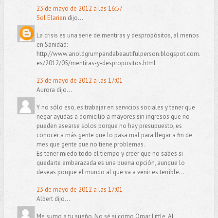
23 de mayo de 2012 a las 16:57
Sol Elarien
dijo...
La crisis es una serie de mentiras y despropósitos, al menos
en Sanidad:
http://www.anoldgrumpandabeautifulperson.blogspot.com.
es/2012/05/mentiras-y-despropositos.html
23 de mayo de 2012 a las 17:01
Aurora dijo...
Y no sólo eso, es trabajar en servicios sociales y tener que
negar ayudas a domicilio a mayores sin ingresos que no
pueden asearse solos porque no hay presupuesto, es
conocer a más gente que lo pasa mal para llegar a fin de
mes que gente que no tiene problemas.
Es tener miedo todo el tiempo y creer que no sabes si
quedarte embarazada es una buena opción, aunque lo
deseas porque el mundo al que va a venir es terrible...
23 de mayo de 2012 a las 17:01
Albert dijo...
Me sumo a tu sueño. No sé si como Omar Little, Al