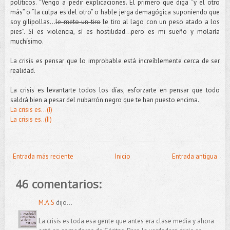
políticos. “Vengo a pedir explicaciones. El primero que diga “y el otro
más” o “la culpa es del otro” o hable jerga demagógica suponiendo que
soy gilipollas…
le meto un tiro
le tiro al lago con un peso atado a los
pies”. Sí es violencia, sí es hostilidad…pero es mi sueño y molaría
muchísimo.
La crisis es pensar que lo improbable está increíblemente cerca de ser
realidad.
La crisis es levantarte todos los días, esforzarte en pensar que todo
saldrá bien a pesar del nubarrón negro que te han puesto encima.
La crisis es...(I)
La crisis es..(II)
Entrada más reciente
Inicio
Entrada antigua
46 comentarios:
M.A.S
dijo...
La crisis es toda esa gente que antes era clase media y ahora