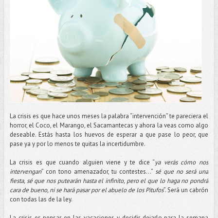
La crisis es que hace unos meses la palabra “intervención” te pareciera el
horror, el Coco, el Marango, el Sacamantecas y ahora la veas como algo
deseable. Estás hasta los huevos de esperar a que pase lo peor, que
pase ya y por lo menos te quitas la incertidumbre.
La crisis es que cuando alguien viene y te dice “
ya verás cómo nos
intervengan
” con tono amenazador, tu contestes…”
sé que no será una
fiesta, sé que nos putearán hasta el infinito, pero el que lo haga no pondrá
cara de bueno, ni se hará pasar por el abuelo de los Pitufos
”. Será un cabrón
con todas las de la ley.
La crisis es pensar en las vacaciones y decidir dejarlo para la semana