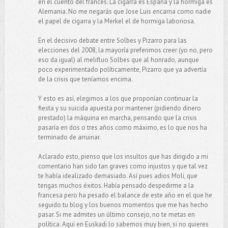
en el cuento del francés. La cigarra es España y la hormiga es
Alemania. No me negarás que Jose Luis encarna como nadie
el papel de cigarra y la Merkel el de hormiga laboriosa.
En el decisivo debate entre Solbes y Pizarro para las
elecciones del 2008, la mayoría preferimos creer (yo no, pero
eso da igual) al melifluo Solbes que al honrado, aunque
poco experimentado políticamente, Pizarro que ya advertía
de la crisis que teníamos encima.
Y esto es así, elegimos a los que proponían continuar la
fiesta y su suicida apuesta por mantener (pidiendo dinero
prestado) la máquina en marcha, pensando que la crisis
pasaría en dos o tres años como máximo, es lo que nos ha
terminado de arruinar.
Aclarado esto, pienso que los insultos que has dirigido a mi
comentario han sido tan graves como injustos y que tal vez
te había idealizado demasiado. Así pues adios Moli, que
tengas muchos éxitos. Había pensado despedirme a la
francesa pero ha pesado el balance de este año en el que he
seguido tu blog y los buenos momentos que me has hecho
pasar. Si me admites un último consejo, no te metas en
política. Aquí en Euskadi lo sabemos muy bien, si no quieres