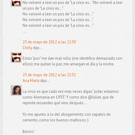
No volveré a leer un pos de "La crisis es..."No volveré a leer
un pos de "La crisis es..."
No volveré a leer un pos de "La crisis es..."
No volveré a leer un pos de "La crisis es..."
No volveré a leer un pos de "La crisis es..."
...
23 de mayo de 2012 a las 22:30
Chirly
dijo...
Estos "pos" me dan mal rollo (me identifico demasiado con
ellos); me quitan la paz, me amargan el día y la noche.
23 de mayo de 2012 a las 22:32
Ana María
dijo...
La crisis es que cada vez más veces digas "joder, estamos
como Alemania en 1933". Y como dice @Juliet, que de
repente recuerdes qué vino después...
Yo me apunto a lo del ahogamiento con zapatos de
cemento, como los buenos mafiosos :)
Besos!