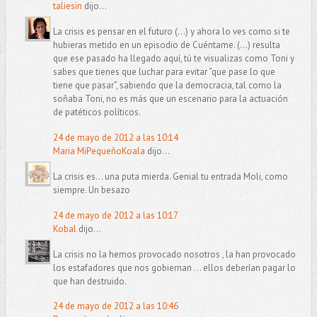
taliesin
dijo...
La crisis es pensar en el futuro (...) y ahora lo ves como si te
hubieras metido en un episodio de Cuéntame. (...) resulta
que ese pasado ha llegado aquí, tú te visualizas como Toni y
sabes que tienes que luchar para evitar “que pase lo que
tiene que pasar”, sabiendo que la democracia, tal como la
soñaba Toni, no es más que un escenario para la actuación
de patéticos políticos.
24 de mayo de 2012 a las 10:14
Maria MiPequeñoKoala
dijo...
La crisis es... una puta mierda. Genial tu entrada Moli, como
siempre. Un besazo
24 de mayo de 2012 a las 10:17
Kobal
dijo...
La crisis no la hemos provocado nosotros , la han provocado
los estafadores que nos gobiernan ... ellos deberían pagar lo
que han destruido.
24 de mayo de 2012 a las 10:46