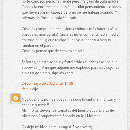
no te conozco personalmente pero me caes de puta madre.
Tienes la enorme habilidad de escribir pensamientos o ideas
que fluyen por mi cabeza pero no se me habían ocurrido. Y
además de forma mordaz e irónica.
Crisis es comprar la leche siete céntimos más barata (sólo
porque es más barata). Crisis es no encontrar a nadie (nadie
en todo el país) que te diga "pues yo no tengo a ningún
familiar en el paro".
Crisis es pensar que de ésta no se sale.
Señores, de ésta se sale y fortalecidos si cabe (eso los que
sobrevivan). A mi que alguien me explique para qué cojones
sirve un gobierno, sigo sin verlo!
24 de mayo de 2012 a las 14:28
deibis
dijo...
Muy bueno....no nos queda mas que levantar el mentón y
echarle huevos!!
Ah!!!no os llevéis los tomates del huerto al concierto de
Albatross Company este Sabado en los Molinos....
Os dejo mi blog de musica(p.d. Soy novato)