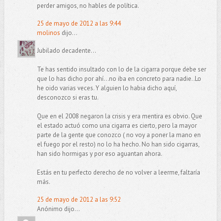
perder amigos, no hables de política.
25 de mayo de 2012 a las 9:44
molinos
dijo...
Jubilado decadente...
Te has sentido insultado con lo de la cigarra porque debe ser
que lo has dicho por ahí...no iba en concreto para nadie..Lo
he oido varias veces. Y alguien lo habia dicho aquí,
desconozco si eras tu.
Que en el 2008 negaron la crisis y era mentira es obvio. Que
el estado actuó como una cigarra es cierto, pero la mayor
parte de la gente que conozco ( no voy a poner la mano en
el fuego por el resto) no lo ha hecho. No han sido cigarras,
han sido hormigas y por eso aguantan ahora.
Estás en tu perfecto derecho de no volver a leerme, faltaría
más.
25 de mayo de 2012 a las 9:52
Anónimo dijo...