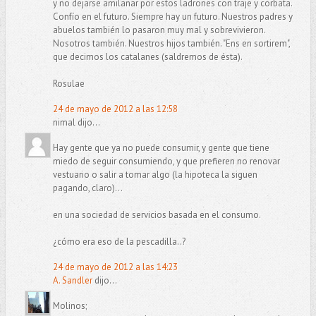
y no dejarse amilanar por estos ladrones con traje y corbata.
Confío en el futuro. Siempre hay un futuro. Nuestros padres y
abuelos también lo pasaron muy mal y sobrevivieron.
Nosotros también. Nuestros hijos también. "Ens en sortirem",
que decimos los catalanes (saldremos de ésta).
Rosulae
24 de mayo de 2012 a las 12:58
nimal dijo...
Hay gente que ya no puede consumir, y gente que tiene
miedo de seguir consumiendo, y que prefieren no renovar
vestuario o salir a tomar algo (la hipoteca la siguen
pagando, claro)...
en una sociedad de servicios basada en el consumo.
¿cómo era eso de la pescadilla..?
24 de mayo de 2012 a las 14:23
A. Sandler
dijo...
Molinos;