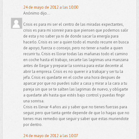
24 de mayo de 2012 a las 10:00
Anónimo dijo...
Crisis es para mi ser el centro de las miradas expectantes,
crisis es para mi sonreir para que piensen que podemos salir
de esta y no saber ya ni de donde sacar la energía para
hacerlo. Crisis es ser a quien todo el mundo recurre en busca
de apoyo, fuerza o consejo, pero no tener a nadie a quien
recurrir tu. Crisis es llorar todas las mañanas todo el camino
en coche hasta el trabajo, secarte las lagrimas una manzana
antes de llegar y preparar la sonrisa para estar decente al
abrir la empresa. Crisis es no querer ir a trabajar y ser tu la
jefa. Crisis es quedarte en el coche una hora despues de
aparcar por que no puedes subir a casa y mirar a la cara a tu
pareja sin que se te salten las lagrimas de nuevo, y obligarte
a quedarte ahi hasta que estés bajo control y puedas fingir
una sonrisa.
Crisis es llevar 4 años asi y saber que no tienes fuerzas para
seguir, pero que tanta gente depende de que lo hagas que no
tienes mas remedio que seguir y saber que estas muriendote
por dentro.
24 de mayo de 2012 a las 10:07