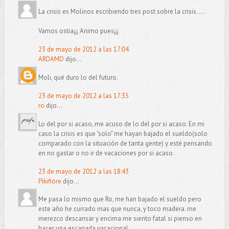
La crisis es Molinos escribiendo tres post sobre la crisis.....
Vamos ostia¡¡¡ Animo pues¡¡¡
23 de mayo de 2012 a las 17:04
AROAMD
dijo...
Moli, qué duro lo del futuro.
23 de mayo de 2012 a las 17:35
ro
dijo...
Lo del por si acaso, me acuso de lo del por si acaso. En mi
caso la crisis es que "solo" me hayan bajado el sueldo(solo
comparado con la situación de tanta gente) y esté pensando
en no gastar o no ir de vacaciones por si acaso.
23 de mayo de 2012 a las 18:43
Pikifiore
dijo...
Me pasa lo mismo que Ro, me han bajado el sueldo pero
este año he currado mas que nunca, y toco madera. me
merezco descansar y encima me siento fatal si pienso en
hacer una escapada vacacional.