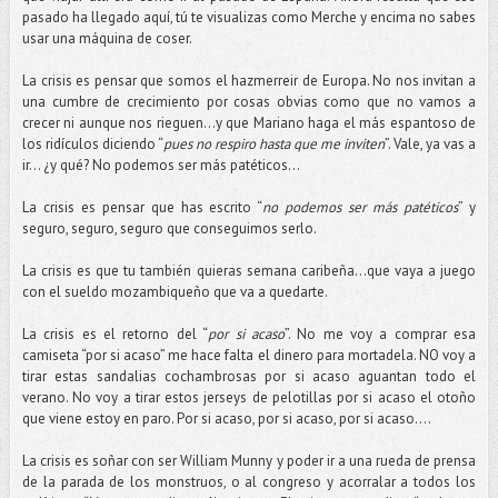
pasado ha llegado aquí, tú te visualizas como Merche y encima no sabes
usar una máquina de coser.
La crisis es pensar que somos el hazmerreir de Europa. No nos invitan a
una cumbre de crecimiento por cosas obvias como que no vamos a
crecer ni aunque nos rieguen…y que Mariano haga el más espantoso de
los ridículos diciendo “
pues no respiro hasta que me inviten
”. Vale, ya vas a
ir… ¿y qué? No podemos ser más patéticos…
La crisis es pensar que has escrito “
no podemos ser más patéticos
” y
seguro, seguro, seguro que conseguimos serlo.
La crisis es que tu también quieras semana caribeña…que vaya a juego
con el sueldo mozambiqueño que va a quedarte.
La crisis es el retorno del “
por si acaso
”. No me voy a comprar esa
camiseta “por si acaso” me hace falta el dinero para mortadela. NO voy a
tirar estas sandalias cochambrosas por si acaso aguantan todo el
verano. No voy a tirar estos jerseys de pelotillas por si acaso el otoño
que viene estoy en paro. Por si acaso, por si acaso, por si acaso….
La crisis es soñar con ser William Munny y poder ir a una rueda de prensa
de la parada de los monstruos, o al congreso y acorralar a todos los