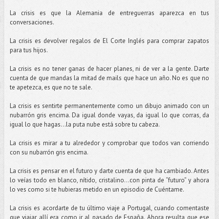
La crisis es que la Alemania de entreguerras aparezca en tus
conversaciones.
La crisis es devolver regalos de El Corte Inglés para comprar zapatos
para tus hijos.
La crisis es no tener ganas de hacer planes, ni de ver a la gente. Darte
cuenta de que mandas la mitad de mails que hace un año. No es que no
te apetezca, es que no te sale.
La crisis es sentirte permanentemente como un dibujo animado con un
nubarrón gris encima. Da igual donde vayas, da igual lo que corras, da
igual lo que hagas...la puta nube está sobre tu cabeza.
La crisis es mirar a tu alrededor y comprobar que todos van corriendo
con su nubarrón gris encima.
La crisis es pensar en el futuro y darte cuenta de que ha cambiado. Antes
lo veías todo en blanco, nítido, cristalino...con pinta de “futuro” y ahora
lo ves como si te hubieras metido en un episodio de Cuéntame.
La crisis es acordarte de tu último viaje a Portugal, cuando comentaste
que viajar allí era como ir al pasado de España. Ahora resulta que ese