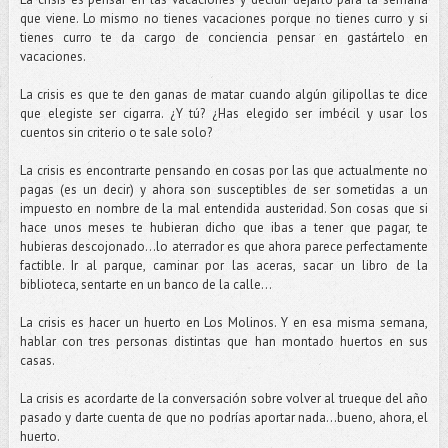
que viene. Lo mismo no tienes vacaciones porque no tienes curro y si
tienes curro te da cargo de conciencia pensar en gastártelo en
vacaciones.
La crisis es que te den ganas de matar cuando algún gilipollas te dice
que elegiste ser cigarra. ¿Y tú? ¿Has elegido ser imbécil y usar los
cuentos sin criterio o te sale solo?
La crisis es encontrarte pensando en cosas por las que actualmente no
pagas (es un decir) y ahora son susceptibles de ser sometidas a un
impuesto en nombre de la mal entendida austeridad. Son cosas que si
hace unos meses te hubieran dicho que ibas a tener que pagar, te
hubieras descojonado…lo aterrador es que ahora parece perfectamente
factible. Ir al parque, caminar por las aceras, sacar un libro de la
biblioteca, sentarte en un banco de la calle…
La crisis es hacer un huerto en Los Molinos. Y en esa misma semana,
hablar con tres personas distintas que han montado huertos en sus
casas.
La crisis es acordarte de la conversación sobre volver al trueque del año
pasado y darte cuenta de que no podrías aportar nada…bueno, ahora, el
huerto.