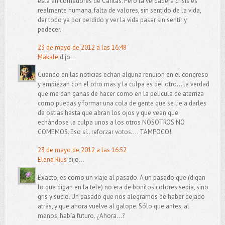
está en comedores de Cáritas. Pero la verdadera crisis es
realmente humana, falta de valores, sin sentido de la vida,
dar todo ya por perdido y ver la vida pasar sin sentir y
padecer.
23 de mayo de 2012 a las 16:48
Makale
dijo...
Cuando en las noticias echan alguna renuion en el congreso
y empiezan con el otro mas y la culpa es del otro... la verdad
que me dan ganas de hacer como en la pelicula de aterriza
como puedas y formar una cola de gente que se lie a darles
de ostias hasta que abran los ojos y que vean que
echándose la culpa unos a los otros NOSOTROS NO
COMEMOS. Eso sí.. reforzar votos.... TAMPOCO!
23 de mayo de 2012 a las 16:52
Elena Rius
dijo...
Exacto, es como un viaje al pasado. A un pasado que (digan
lo que digan en la tele) no era de bonitos colores sepia, sino
gris y sucio. Un pasado que nos alegramos de haber dejado
atrás, y que ahora vuelve al galope. Sólo que antes, al
menos, había futuro. ¿Ahora...?