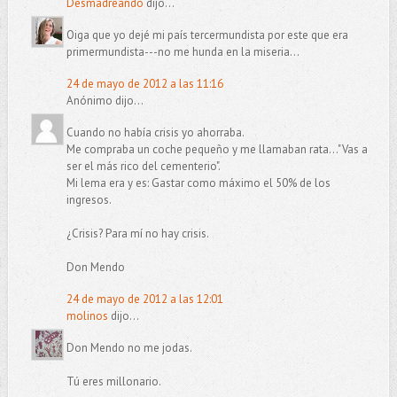
Desmadreando
dijo...
Oiga que yo dejé mi país tercermundista por este que era
primermundista---no me hunda en la miseria...
24 de mayo de 2012 a las 11:16
Anónimo dijo...
Cuando no había crisis yo ahorraba.
Me compraba un coche pequeño y me llamaban rata..."Vas a
ser el más rico del cementerio".
Mi lema era y es: Gastar como máximo el 50% de los
ingresos.
¿Crisis? Para mí no hay crisis.
Don Mendo
24 de mayo de 2012 a las 12:01
molinos
dijo...
Don Mendo no me jodas.
Tú eres millonario.