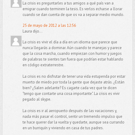
La crisis es preguntarles a tus amigos a qué país van a
emigrar cuando terminen la tesis. Es verlos echarse a llorar
cuando se dan cuenta de que os va a separar medio mundo.
25 de mayo de 2012 a las 12:56
Laura dijo...
La crisis es vivir el día a día en un idioma que parece que
nunca llegarás a dominar. Aún cuando te manejas y parece
que la cosa marcha, cuando empiezan con humor y juegos
de palabras te sientes tan fuera que podrían estar hablando
en código extraterrestre.
La crisis es no disfrutar de tener una vida estupenda por estar
muerto de miedo por toda la gente que dejaste atrás. ¿Están
bien? ¿Salen adelante? Es cagarte cada vez que te dicen
"tengo que contarte una cosa importante". La crisis es vivir
pegado al skype.
La crisis es ir al aeropuerto después de las vacaciones y,
nada más pasar el control, sentir un tremendo impulso que
te hace querer dar la vuelta y quedarte, aunque sea currando
en un burriquín y viviendo en casa de tus padres.