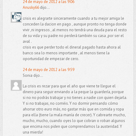
24 de mayo de 2012 a las 9:06
Anusky66
dijo...
crisis es alegrarte sinceramente cuando a tu mejor amiga le
conceden la dacion en pago , aunque pronto no tenga donde
vivir ,ni ingresos , al menos no tendrá una deuda para el resto
de su vida y su padre no perderá también su casa ,por ser el
aval .
crisis es que perder todo el dineral pagado hasta ahora al
banco sea lo menos importante , al menos tiene la
oportunidad de empezar de cero.
24 de mayo de 2012 a las 9:59
Sonia dijo...
La crisis es rezar para que el año que viene te llegue el
dinero para seguir enviando a la peque la guardería, porque
si no no podrás trabajar y no tienes a nadie con quien dejarla.
Y si no trabajas, no coméis. Y no dormir pensando cómo
ahorrar otro euro más, no gastar más que en comida y ropa
para ella (tiene la mala manía de crecer). Y cabrearte mucho,
mucho, mucho, cuando oyes lo que cobran o roban algunos
que encima nos piden que comprendamos la austeridad. Y
una mierda!