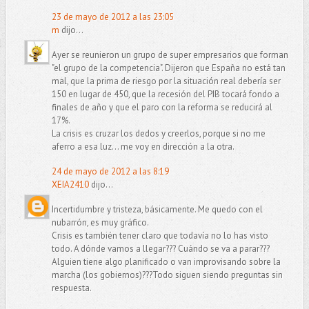
23 de mayo de 2012 a las 23:05
m
dijo...
Ayer se reunieron un grupo de super empresarios que forman
"el grupo de la competencia". Dijeron que España no está tan
mal, que la prima de riesgo por la situación real debería ser
150 en lugar de 450, que la recesión del PIB tocará fondo a
finales de año y que el paro con la reforma se reducirá al
17%.
La crisis es cruzar los dedos y creerlos, porque si no me
aferro a esa luz... me voy en dirección a la otra.
24 de mayo de 2012 a las 8:19
XEIA2410
dijo...
Incertidumbre y tristeza, básicamente. Me quedo con el
nubarrón, es muy gráfico.
Crisis es también tener claro que todavía no lo has visto
todo. A dónde vamos a llegar??? Cuándo se va a parar???
Alguien tiene algo planificado o van improvisando sobre la
marcha (los gobiernos)???Todo siguen siendo preguntas sin
respuesta.