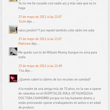
Yo no me he cruzado con nadie así, y más vale que no lo
haga
23 de mayo de 2012 a las 21:07
Tochi
dijo...
valor, perdón? Y por repetir también, este ratón me odia
23 de mayo de 2012 a las 21:07
Marlowe
dijo...
Me quedo con lo de William Munny. Aunque no sirva para
nada.
23 de mayo de 2012 a las 21:49
Tita
dijo...
¿Quieres saber lo último de los recortes en sanidad?
A la madre de una amiga mía, de 70 años, no la van a operar
de cataratas en el HOSPITAL DE ÁVILA, OFTALMÓLOGA
DOCTORA CHAMORRO porque no hay bastante dinero, y
están priorizando operar a trabajadores en activo o en edad
de producir.