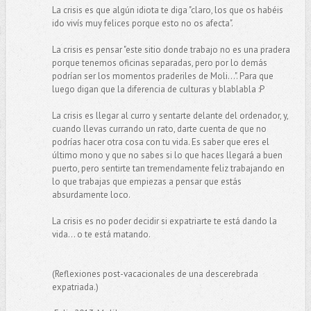
La crisis es que algún idiota te diga "claro, los que os habéis
ido vivís muy felices porque esto no os afecta".
La crisis es pensar "este sitio donde trabajo no es una pradera
porque tenemos oficinas separadas, pero por lo demás
podrían ser los momentos praderiles de Moli...". Para que
luego digan que la diferencia de culturas y blablabla :P
La crisis es llegar al curro y sentarte delante del ordenador, y,
cuando llevas currando un rato, darte cuenta de que no
podrías hacer otra cosa con tu vida. Es saber que eres el
último mono y que no sabes si lo que haces llegará a buen
puerto, pero sentirte tan tremendamente feliz trabajando en
lo que trabajas que empiezas a pensar que estás
absurdamente loco.
La crisis es no poder decidir si expatriarte te está dando la
vida... o te está matando.
(Reflexiones post-vacacionales de una descerebrada
expatriada.)