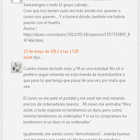
Swearengen o todo El grupo salvaje...
Creo que nos tienen cada vez más donde nos quieren o
como nos quieren... Y si tuviera dónde, también me habría
puesto con el huerto.
Ánimo !
http://elpais.com/elpais/2012/05/18/opinion/1337333897_8
47466.html
23 de mayo de 2012 a las 17:03
Juliet
dijo...
Cuánto miedo da todo esto, y YA es una realidad. No sé si
prefiero seguir viviendo en esta mierda de incertidumbre o
que pase lo que tenga que pasar de una vez, por malo que
sea.
El lunes se me petó el portátil y me sentí tan mal mirando
precios de ordenadores nuevos... Mi novio me animaba: "Mira
Juliet, si todo explota no tendremos un duro, pero como
mínimo tendremos un ordenador. Y si no lo compramos no
tendremos ni un duro ni un ordenador."
Igualmente, me siento como "derrochadora"... manda huevos
que me tenga que sentir así. No he parado de estudiar y