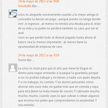
24 de mayo de 2012 a las 9:06
Anusky66
dijo...
crisis es alegrarte sinceramente cuando a tu mejor amiga le
conceden la dacion en pago , aunque pronto no tenga donde
vivir ,ni ingresos , al menos no tendrá una deuda para el resto
de su vida y su padre no perderá también su casa ,por ser el
aval .
crisis es que perder todo el dineral pagado hasta ahora al
banco sea lo menos importante , al menos tiene la
oportunidad de empezar de cero.
24 de mayo de 2012 a las 9:59
Sonia dijo...
La crisis es rezar para que el año que viene te llegue el
dinero para seguir enviando a la peque la guardería, porque
si no no podrás trabajar y no tienes a nadie con quien dejarla.
Y si no trabajas, no coméis. Y no dormir pensando cómo
ahorrar otro euro más, no gastar más que en comida y ropa
para ella (tiene la mala manía de crecer). Y cabrearte mucho,
mucho, mucho, cuando oyes lo que cobran o roban algunos
que encima nos piden que comprendamos la austeridad. Y
una mierda!