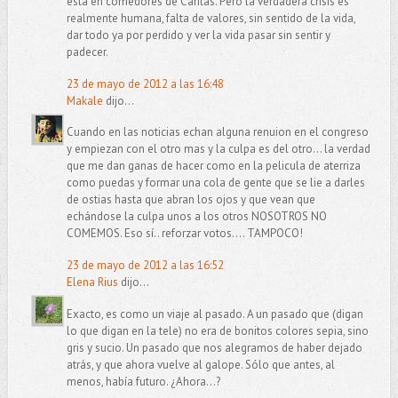
está en comedores de Cáritas. Pero la verdadera crisis es
realmente humana, falta de valores, sin sentido de la vida,
dar todo ya por perdido y ver la vida pasar sin sentir y
padecer.
23 de mayo de 2012 a las 16:48
Makale
dijo...
Cuando en las noticias echan alguna renuion en el congreso
y empiezan con el otro mas y la culpa es del otro... la verdad
que me dan ganas de hacer como en la pelicula de aterriza
como puedas y formar una cola de gente que se lie a darles
de ostias hasta que abran los ojos y que vean que
echándose la culpa unos a los otros NOSOTROS NO
COMEMOS. Eso sí.. reforzar votos.... TAMPOCO!
23 de mayo de 2012 a las 16:52
Elena Rius
dijo...
Exacto, es como un viaje al pasado. A un pasado que (digan
lo que digan en la tele) no era de bonitos colores sepia, sino
gris y sucio. Un pasado que nos alegramos de haber dejado
atrás, y que ahora vuelve al galope. Sólo que antes, al
menos, había futuro. ¿Ahora...?