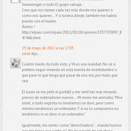
Swearengen o todo El grupo salvaje...
Creo que nos tienen cada vez más donde nos quieren o
como nos quieren... Y si tuviera dónde, también me habría
puesto con el huerto.
Ánimo !
http://elpais.com/elpais/2012/05/18/opinion/1337333897_8
47466.html
23 de mayo de 2012 a las 17:03
Juliet
dijo...
Cuánto miedo da todo esto, y YA es una realidad. No sé si
prefiero seguir viviendo en esta mierda de incertidumbre o
que pase lo que tenga que pasar de una vez, por malo que
sea.
El lunes se me petó el portátil y me sentí tan mal mirando
precios de ordenadores nuevos... Mi novio me animaba: "Mira
Juliet, si todo explota no tendremos un duro, pero como
mínimo tendremos un ordenador. Y si no lo compramos no
tendremos ni un duro ni un ordenador."
Igualmente, me siento como "derrochadora"... manda huevos
que me tenga que sentir así. No he parado de estudiar y