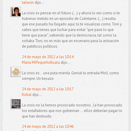
taliesin
dijo...
La crisis es pensar en el futuro (...) y ahora lo ves como si te
hubieras metido en un episodio de Cuéntame. (...) resulta
que ese pasado ha llegado aquí, tú te visualizas como Toni y
sabes que tienes que luchar para evitar “que pase lo que
tiene que pasar”, sabiendo que la democracia, tal como la
soñaba Toni, no es más que un escenario para la actuación
de patéticos políticos.
24 de mayo de 2012 a las 10:14
Maria MiPequeñoKoala
dijo...
La crisis es... una puta mierda. Genial tu entrada Moli, como
siempre. Un besazo
24 de mayo de 2012 a las 10:17
Kobal
dijo...
La crisis no la hemos provocado nosotros , la han provocado
los estafadores que nos gobiernan ... ellos deberían pagar lo
que han destruido.
24 de mayo de 2012 a las 10:46