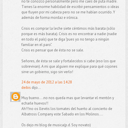
no te conozco personalmente pero me caes de puta madre.
Tienes la enorme habilidad de escribir pensamientos o ideas
que fluyen por mi cabeza pero no se me habían ocurrido. Y
además de forma mordaz e irónica.
Crisis es comprar la leche siete céntimos más barata (sólo
porque es más barata). Crisis es no encontrar a nadie (nadie
en todo el país) que te diga "pues yo no tengo a ningún
familiar en el paro".
Crisis es pensar que de ésta no se sale.
Señores, de ésta se sale y fortalecidos si cabe (eso los que
sobrevivan). A mi que alguien me explique para qué cojones
sirve un gobierno, sigo sin verlo!
24 de mayo de 2012 a las 14:28
deibis
dijo...
Muy bueno....no nos queda mas que levantar el mentón y
echarle huevos!!
Ah!!!no os llevéis los tomates del huerto al concierto de
Albatross Company este Sabado en los Molinos....
Os dejo mi blog de musica(p.d. Soy novato)