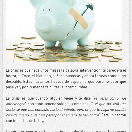
La crisis es que hace unos meses la palabra “intervención” te pareciera el
horror, el Coco, el Marango, el Sacamantecas y ahora la veas como algo
deseable. Estás hasta los huevos de esperar a que pase lo peor, que
pase ya y por lo menos te quitas la incertidumbre.
La crisis es que cuando alguien viene y te dice “
ya verás cómo nos
intervengan
” con tono amenazador, tu contestes…”
sé que no será una
fiesta, sé que nos putearán hasta el infinito, pero el que lo haga no pondrá
cara de bueno, ni se hará pasar por el abuelo de los Pitufos
”. Será un cabrón
con todas las de la ley.
La crisis es pensar en las vacaciones y decidir dejarlo para la semana