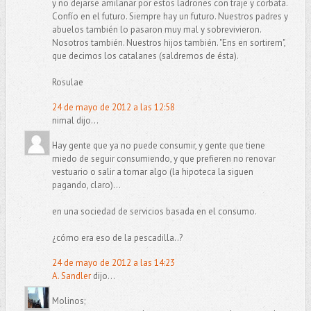
y no dejarse amilanar por estos ladrones con traje y corbata.
Confío en el futuro. Siempre hay un futuro. Nuestros padres y
abuelos también lo pasaron muy mal y sobrevivieron.
Nosotros también. Nuestros hijos también. "Ens en sortirem",
que decimos los catalanes (saldremos de ésta).
Rosulae
24 de mayo de 2012 a las 12:58
nimal dijo...
Hay gente que ya no puede consumir, y gente que tiene
miedo de seguir consumiendo, y que prefieren no renovar
vestuario o salir a tomar algo (la hipoteca la siguen
pagando, claro)...
en una sociedad de servicios basada en el consumo.
¿cómo era eso de la pescadilla..?
24 de mayo de 2012 a las 14:23
A. Sandler
dijo...
Molinos;