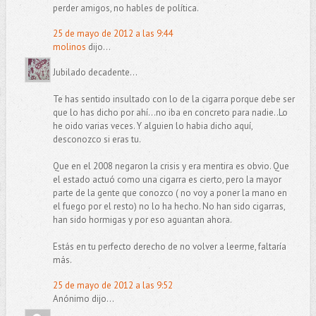
perder amigos, no hables de política.
25 de mayo de 2012 a las 9:44
molinos
dijo...
Jubilado decadente...
Te has sentido insultado con lo de la cigarra porque debe ser
que lo has dicho por ahí...no iba en concreto para nadie..Lo
he oido varias veces. Y alguien lo habia dicho aquí,
desconozco si eras tu.
Que en el 2008 negaron la crisis y era mentira es obvio. Que
el estado actuó como una cigarra es cierto, pero la mayor
parte de la gente que conozco ( no voy a poner la mano en
el fuego por el resto) no lo ha hecho. No han sido cigarras,
han sido hormigas y por eso aguantan ahora.
Estás en tu perfecto derecho de no volver a leerme, faltaría
más.
25 de mayo de 2012 a las 9:52
Anónimo dijo...