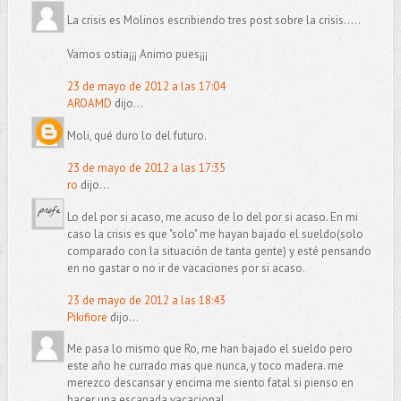
La crisis es Molinos escribiendo tres post sobre la crisis.....
Vamos ostia¡¡¡ Animo pues¡¡¡
23 de mayo de 2012 a las 17:04
AROAMD
dijo...
Moli, qué duro lo del futuro.
23 de mayo de 2012 a las 17:35
ro
dijo...
Lo del por si acaso, me acuso de lo del por si acaso. En mi
caso la crisis es que "solo" me hayan bajado el sueldo(solo
comparado con la situación de tanta gente) y esté pensando
en no gastar o no ir de vacaciones por si acaso.
23 de mayo de 2012 a las 18:43
Pikifiore
dijo...
Me pasa lo mismo que Ro, me han bajado el sueldo pero
este año he currado mas que nunca, y toco madera. me
merezco descansar y encima me siento fatal si pienso en
hacer una escapada vacacional.