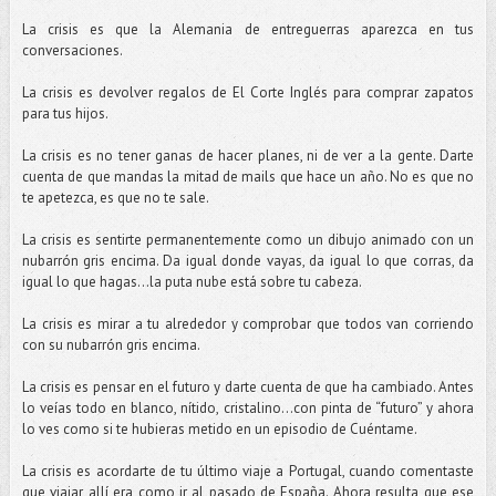
La crisis es que la Alemania de entreguerras aparezca en tus
conversaciones.
La crisis es devolver regalos de El Corte Inglés para comprar zapatos
para tus hijos.
La crisis es no tener ganas de hacer planes, ni de ver a la gente. Darte
cuenta de que mandas la mitad de mails que hace un año. No es que no
te apetezca, es que no te sale.
La crisis es sentirte permanentemente como un dibujo animado con un
nubarrón gris encima. Da igual donde vayas, da igual lo que corras, da
igual lo que hagas...la puta nube está sobre tu cabeza.
La crisis es mirar a tu alrededor y comprobar que todos van corriendo
con su nubarrón gris encima.
La crisis es pensar en el futuro y darte cuenta de que ha cambiado. Antes
lo veías todo en blanco, nítido, cristalino...con pinta de “futuro” y ahora
lo ves como si te hubieras metido en un episodio de Cuéntame.
La crisis es acordarte de tu último viaje a Portugal, cuando comentaste
que viajar allí era como ir al pasado de España. Ahora resulta que ese