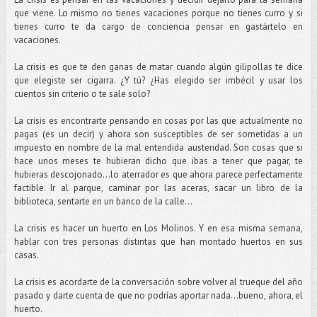
que viene. Lo mismo no tienes vacaciones porque no tienes curro y si
tienes curro te da cargo de conciencia pensar en gastártelo en
vacaciones.
La crisis es que te den ganas de matar cuando algún gilipollas te dice
que elegiste ser cigarra. ¿Y tú? ¿Has elegido ser imbécil y usar los
cuentos sin criterio o te sale solo?
La crisis es encontrarte pensando en cosas por las que actualmente no
pagas (es un decir) y ahora son susceptibles de ser sometidas a un
impuesto en nombre de la mal entendida austeridad. Son cosas que si
hace unos meses te hubieran dicho que ibas a tener que pagar, te
hubieras descojonado…lo aterrador es que ahora parece perfectamente
factible. Ir al parque, caminar por las aceras, sacar un libro de la
biblioteca, sentarte en un banco de la calle…
La crisis es hacer un huerto en Los Molinos. Y en esa misma semana,
hablar con tres personas distintas que han montado huertos en sus
casas.
La crisis es acordarte de la conversación sobre volver al trueque del año
pasado y darte cuenta de que no podrías aportar nada…bueno, ahora, el
huerto.