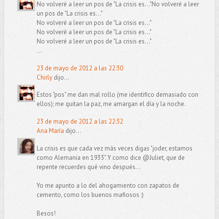
No volveré a leer un pos de "La crisis es..."No volveré a leer
un pos de "La crisis es..."
No volveré a leer un pos de "La crisis es..."
No volveré a leer un pos de "La crisis es..."
No volveré a leer un pos de "La crisis es..."
...
23 de mayo de 2012 a las 22:30
Chirly
dijo...
Estos "pos" me dan mal rollo (me identifico demasiado con
ellos); me quitan la paz, me amargan el día y la noche.
23 de mayo de 2012 a las 22:32
Ana María
dijo...
La crisis es que cada vez más veces digas "joder, estamos
como Alemania en 1933". Y como dice @Juliet, que de
repente recuerdes qué vino después...
Yo me apunto a lo del ahogamiento con zapatos de
cemento, como los buenos mafiosos :)
Besos!