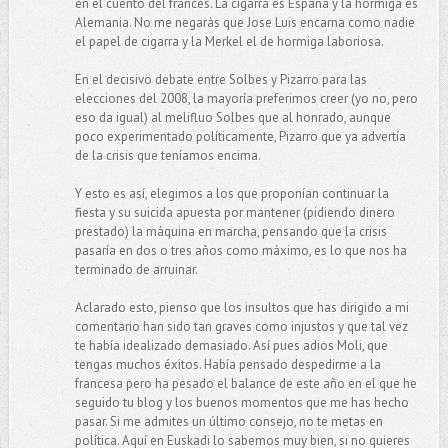
en el cuento del francés. La cigarra es España y la hormiga es
Alemania. No me negarás que Jose Luis encarna como nadie
el papel de cigarra y la Merkel el de hormiga laboriosa.
En el decisivo debate entre Solbes y Pizarro para las
elecciones del 2008, la mayoría preferimos creer (yo no, pero
eso da igual) al melifluo Solbes que al honrado, aunque
poco experimentado políticamente, Pizarro que ya advertía
de la crisis que teníamos encima.
Y esto es así, elegimos a los que proponían continuar la
fiesta y su suicida apuesta por mantener (pidiendo dinero
prestado) la máquina en marcha, pensando que la crisis
pasaría en dos o tres años como máximo, es lo que nos ha
terminado de arruinar.
Aclarado esto, pienso que los insultos que has dirigido a mi
comentario han sido tan graves como injustos y que tal vez
te había idealizado demasiado. Así pues adios Moli, que
tengas muchos éxitos. Había pensado despedirme a la
francesa pero ha pesado el balance de este año en el que he
seguido tu blog y los buenos momentos que me has hecho
pasar. Si me admites un último consejo, no te metas en
política. Aquí en Euskadi lo sabemos muy bien, si no quieres