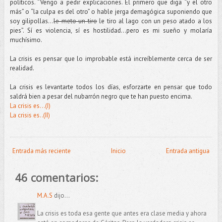
políticos. “Vengo a pedir explicaciones. El primero que diga “y el otro
más” o “la culpa es del otro” o hable jerga demagógica suponiendo que
soy gilipollas…
le meto un tiro
le tiro al lago con un peso atado a los
pies”. Sí es violencia, sí es hostilidad…pero es mi sueño y molaría
muchísimo.
La crisis es pensar que lo improbable está increíblemente cerca de ser
realidad.
La crisis es levantarte todos los días, esforzarte en pensar que todo
saldrá bien a pesar del nubarrón negro que te han puesto encima.
La crisis es...(I)
La crisis es..(II)
Entrada más reciente
Inicio
Entrada antigua
46 comentarios:
M.A.S
dijo...
La crisis es toda esa gente que antes era clase media y ahora