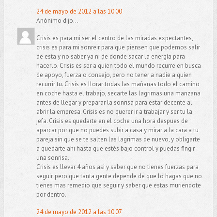
24 de mayo de 2012 a las 10:00
Anónimo dijo...
Crisis es para mi ser el centro de las miradas expectantes,
crisis es para mi sonreir para que piensen que podemos salir
de esta y no saber ya ni de donde sacar la energía para
hacerlo. Crisis es ser a quien todo el mundo recurre en busca
de apoyo, fuerza o consejo, pero no tener a nadie a quien
recurrir tu. Crisis es llorar todas las mañanas todo el camino
en coche hasta el trabajo, secarte las lagrimas una manzana
antes de llegar y preparar la sonrisa para estar decente al
abrir la empresa. Crisis es no querer ir a trabajar y ser tu la
jefa. Crisis es quedarte en el coche una hora despues de
aparcar por que no puedes subir a casa y mirar a la cara a tu
pareja sin que se te salten las lagrimas de nuevo, y obligarte
a quedarte ahi hasta que estés bajo control y puedas fingir
una sonrisa.
Crisis es llevar 4 años asi y saber que no tienes fuerzas para
seguir, pero que tanta gente depende de que lo hagas que no
tienes mas remedio que seguir y saber que estas muriendote
por dentro.
24 de mayo de 2012 a las 10:07