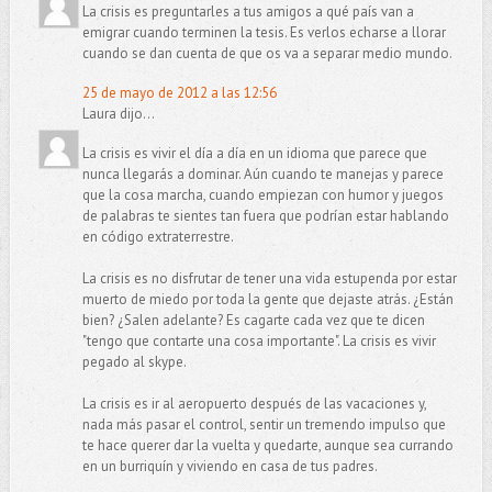
La crisis es preguntarles a tus amigos a qué país van a
emigrar cuando terminen la tesis. Es verlos echarse a llorar
cuando se dan cuenta de que os va a separar medio mundo.
25 de mayo de 2012 a las 12:56
Laura dijo...
La crisis es vivir el día a día en un idioma que parece que
nunca llegarás a dominar. Aún cuando te manejas y parece
que la cosa marcha, cuando empiezan con humor y juegos
de palabras te sientes tan fuera que podrían estar hablando
en código extraterrestre.
La crisis es no disfrutar de tener una vida estupenda por estar
muerto de miedo por toda la gente que dejaste atrás. ¿Están
bien? ¿Salen adelante? Es cagarte cada vez que te dicen
"tengo que contarte una cosa importante". La crisis es vivir
pegado al skype.
La crisis es ir al aeropuerto después de las vacaciones y,
nada más pasar el control, sentir un tremendo impulso que
te hace querer dar la vuelta y quedarte, aunque sea currando
en un burriquín y viviendo en casa de tus padres.