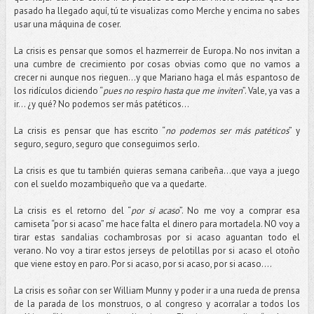
pasado ha llegado aquí, tú te visualizas como Merche y encima no sabes
usar una máquina de coser.
La crisis es pensar que somos el hazmerreir de Europa. No nos invitan a
una cumbre de crecimiento por cosas obvias como que no vamos a
crecer ni aunque nos rieguen…y que Mariano haga el más espantoso de
los ridículos diciendo “
pues no respiro hasta que me inviten
”. Vale, ya vas a
ir… ¿y qué? No podemos ser más patéticos…
La crisis es pensar que has escrito “
no podemos ser más patéticos
” y
seguro, seguro, seguro que conseguimos serlo.
La crisis es que tu también quieras semana caribeña…que vaya a juego
con el sueldo mozambiqueño que va a quedarte.
La crisis es el retorno del “
por si acaso
”. No me voy a comprar esa
camiseta “por si acaso” me hace falta el dinero para mortadela. NO voy a
tirar estas sandalias cochambrosas por si acaso aguantan todo el
verano. No voy a tirar estos jerseys de pelotillas por si acaso el otoño
que viene estoy en paro. Por si acaso, por si acaso, por si acaso….
La crisis es soñar con ser William Munny y poder ir a una rueda de prensa
de la parada de los monstruos, o al congreso y acorralar a todos los