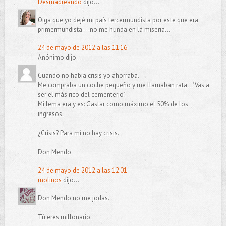
Desmadreando
dijo...
Oiga que yo dejé mi país tercermundista por este que era
primermundista---no me hunda en la miseria...
24 de mayo de 2012 a las 11:16
Anónimo dijo...
Cuando no había crisis yo ahorraba.
Me compraba un coche pequeño y me llamaban rata..."Vas a
ser el más rico del cementerio".
Mi lema era y es: Gastar como máximo el 50% de los
ingresos.
¿Crisis? Para mí no hay crisis.
Don Mendo
24 de mayo de 2012 a las 12:01
molinos
dijo...
Don Mendo no me jodas.
Tú eres millonario.