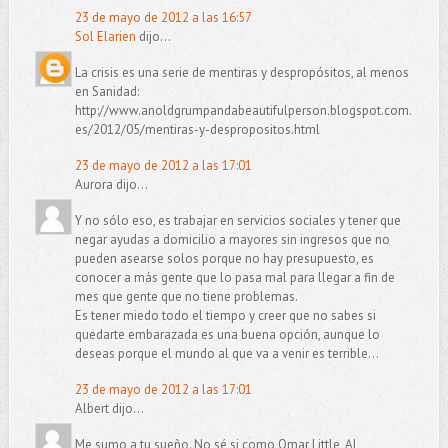
23 de mayo de 2012 a las 16:57
Sol Elarien
dijo...
La crisis es una serie de mentiras y despropósitos, al menos
en Sanidad:
http://www.anoldgrumpandabeautifulperson.blogspot.com.
es/2012/05/mentiras-y-despropositos.html
23 de mayo de 2012 a las 17:01
Aurora dijo...
Y no sólo eso, es trabajar en servicios sociales y tener que
negar ayudas a domicilio a mayores sin ingresos que no
pueden asearse solos porque no hay presupuesto, es
conocer a más gente que lo pasa mal para llegar a fin de
mes que gente que no tiene problemas.
Es tener miedo todo el tiempo y creer que no sabes si
quedarte embarazada es una buena opción, aunque lo
deseas porque el mundo al que va a venir es terrible...
23 de mayo de 2012 a las 17:01
Albert dijo...
Me sumo a tu sueño. No sé si como Omar Little, Al