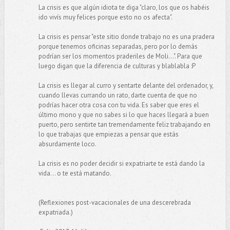
La crisis es que algún idiota te diga "claro, los que os habéis
ido vivís muy felices porque esto no os afecta".
La crisis es pensar "este sitio donde trabajo no es una pradera
porque tenemos oficinas separadas, pero por lo demás
podrían ser los momentos praderiles de Moli...". Para que
luego digan que la diferencia de culturas y blablabla :P
La crisis es llegar al curro y sentarte delante del ordenador, y,
cuando llevas currando un rato, darte cuenta de que no
podrías hacer otra cosa con tu vida. Es saber que eres el
último mono y que no sabes si lo que haces llegará a buen
puerto, pero sentirte tan tremendamente feliz trabajando en
lo que trabajas que empiezas a pensar que estás
absurdamente loco.
La crisis es no poder decidir si expatriarte te está dando la
vida... o te está matando.
(Reflexiones post-vacacionales de una descerebrada
expatriada.)