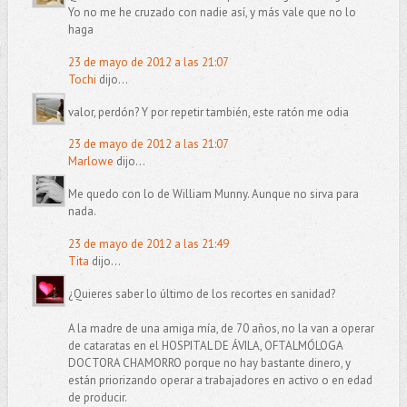
Yo no me he cruzado con nadie así, y más vale que no lo
haga
23 de mayo de 2012 a las 21:07
Tochi
dijo...
valor, perdón? Y por repetir también, este ratón me odia
23 de mayo de 2012 a las 21:07
Marlowe
dijo...
Me quedo con lo de William Munny. Aunque no sirva para
nada.
23 de mayo de 2012 a las 21:49
Tita
dijo...
¿Quieres saber lo último de los recortes en sanidad?
A la madre de una amiga mía, de 70 años, no la van a operar
de cataratas en el HOSPITAL DE ÁVILA, OFTALMÓLOGA
DOCTORA CHAMORRO porque no hay bastante dinero, y
están priorizando operar a trabajadores en activo o en edad
de producir.