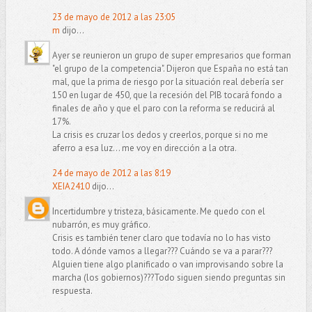
23 de mayo de 2012 a las 23:05
m
dijo...
Ayer se reunieron un grupo de super empresarios que forman
"el grupo de la competencia". Dijeron que España no está tan
mal, que la prima de riesgo por la situación real debería ser
150 en lugar de 450, que la recesión del PIB tocará fondo a
finales de año y que el paro con la reforma se reducirá al
17%.
La crisis es cruzar los dedos y creerlos, porque si no me
aferro a esa luz... me voy en dirección a la otra.
24 de mayo de 2012 a las 8:19
XEIA2410
dijo...
Incertidumbre y tristeza, básicamente. Me quedo con el
nubarrón, es muy gráfico.
Crisis es también tener claro que todavía no lo has visto
todo. A dónde vamos a llegar??? Cuándo se va a parar???
Alguien tiene algo planificado o van improvisando sobre la
marcha (los gobiernos)???Todo siguen siendo preguntas sin
respuesta.