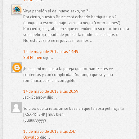
Vaya papelón el del nuevo saxo, no ?.
Por cierto, nuestro Bruce está echando barriguita, no ?
(aunque la esconda bajo camisita negra, "como Juanes").
Por cierto, bis, ¿ alguien sigue entendiendo su relación con la
sosa peliroja, aparte de por ser la madre de sus hijos ?.
No, esta vez no iré ni jueves ni veirnes...
14 de mayo de 2012 a las 14:49
Sol Elarien
dijo...
¡Pues a mí me gusta la pareja que forman! Se les ve
contentos y con complicidad. Supongo que soy una
romántica, cursi e incorregible.
14 de mayo de 2012 a las 20:59
Jack Sparrow dijo...
Yo creo que la relación se basa en que la sosa pelirroja la
[KSXPRTSHK] muy bien.
(uuuuuyyyyy)
15 de mayo de 2012 a las 2:47
Oswaldo
dijo...