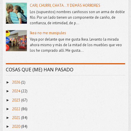
CARI, CHURRI, CHATA...Y DEMÁS HORRORES
Los (supuestos) nombres cariñosos son un arma de doble
filo. Por un lado tienen un componente de cariño, de
confianza, de intimidad, de p...
Ikea no me manipules
Vaya por delante que me gusta Ikea. Levanto la mirada
ahora mismo y más de la mitad de los muebles que veo
los he comprado allí. Me gusta...
COSAS QUE (ME) HAN PASADO
2026
(1)
►
2024
(22)
►
2023
(67)
►
2022
(86)
►
2021
(84)
►
2020
(84)
►