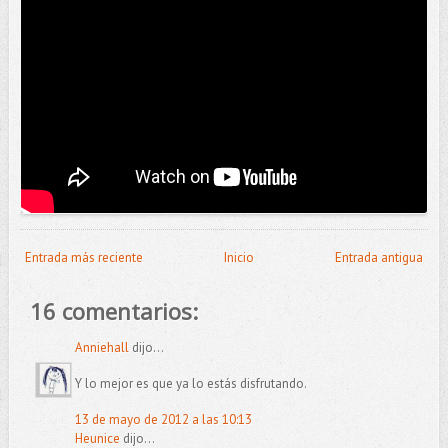
Entrada más reciente
Inicio
Entrada antigua
16 comentarios:
Anniehall
dijo...
Y lo mejor es que ya lo estás disfrutando.
13 de mayo de 2012 a las 10:13
Heunice
dijo...