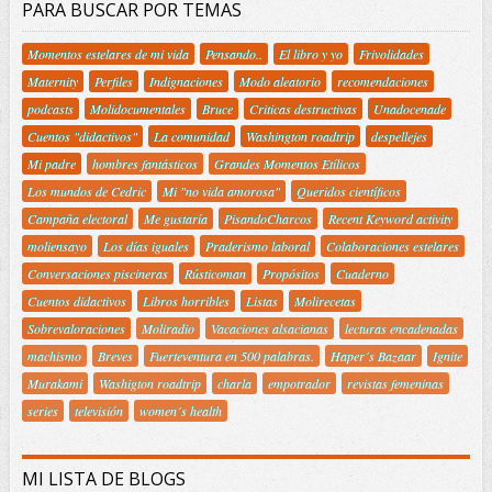
PARA BUSCAR POR TEMAS
Momentos estelares de mi vida
Pensando..
El libro y yo
Frivolidades
Maternity
Perfiles
Indignaciones
Modo aleatorio
recomendaciones
podcasts
Molidocumentales
Bruce
Criticas destructivas
Unadocenade
Cuentos "didactivos"
La comunidad
Washington roadtrip
despellejes
Mi padre
hombres fantásticos
Grandes Momentos Etílicos
Los mundos de Cedric
Mi "no vida amorosa"
Queridos científicos
Campaña electoral
Me gustaría
PisandoCharcos
Recent Keyword activity
moliensayo
Los días iguales
Praderismo laboral
Colaboraciones estelares
Conversaciones piscineras
Rústicoman
Propósitos
Cuaderno
Cuentos didactivos
Libros horribles
Listas
Molirecetas
Sobrevaloraciones
Moliradio
Vacaciones alsacianas
lecturas encadenadas
machismo
Breves
Fuerteventura en 500 palabras.
Haper´s Bazaar
Ignite
Murakami
Washigton roadtrip
charla
empotrador
revistas femeninas
series
televisión
women´s health
MI LISTA DE BLOGS