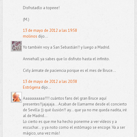
Disfrutadlo a topeee!
(M.)
13 de mayo de 2012 a las 19:58
molinos
dijo...
Yo también voy a San Sebastián!! y luego a Madrid.
Anniehall ya sabes que lo disfruto hasta el infinito.
Cirly ármate de paciencia porque es el mes de Bruce...
13 de mayo de 2012 a las 20:38
Estrógena
dijo...
Aaaaaaaaaa!!!! cuántos fans del gran Bruce aquí
presentes!!jajajaja... Acaban de llamarme desde el concierto
de Sevilla :)) qué ilusión!! ay... que ya no me queda nadita, iré
al de Madrid...
Lo cierto es que me ha hecho ponerme a ver vídeos y a
escuchar... y ya noto como el estómago se encoge. Va a ser
mágico, una vez más!