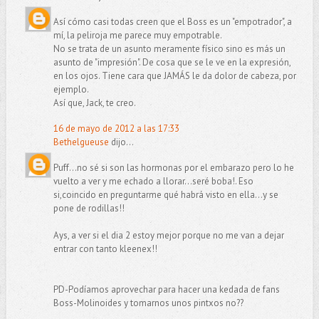
Así cómo casi todas creen que el Boss es un "empotrador", a
mí, la peliroja me parece muy empotrable.
No se trata de un asunto meramente físico sino es más un
asunto de "impresión". De cosa que se le ve en la expresión,
en los ojos. Tiene cara que JAMÁS le da dolor de cabeza, por
ejemplo.
Así que, Jack, te creo.
16 de mayo de 2012 a las 17:33
Bethelgueuse
dijo...
Puff...no sé si son las hormonas por el embarazo pero lo he
vuelto a ver y me echado a llorar...seré boba!. Eso
si,coincido en preguntarme qué habrá visto en ella...y se
pone de rodillas!!
Ays, a ver si el dia 2 estoy mejor porque no me van a dejar
entrar con tanto kleenex!!
PD-Podíamos aprovechar para hacer una kedada de fans
Boss-Molinoides y tomarnos unos pintxos no??