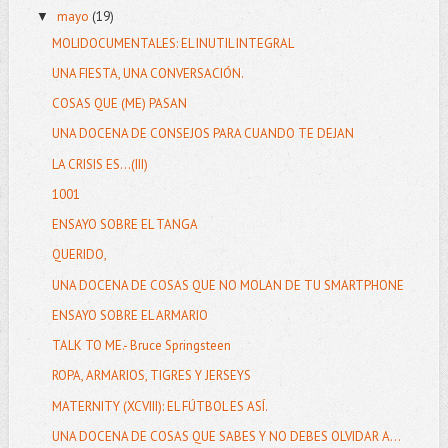
mayo
(19)
▼
MOLIDOCUMENTALES: EL INUTIL INTEGRAL
UNA FIESTA, UNA CONVERSACIÓN.
COSAS QUE (ME) PASAN
UNA DOCENA DE CONSEJOS PARA CUANDO TE DEJAN
LA CRISIS ES...(III)
1001
ENSAYO SOBRE EL TANGA
QUERIDO,
UNA DOCENA DE COSAS QUE NO MOLAN DE TU SMARTPHONE
ENSAYO SOBRE EL ARMARIO
TALK TO ME.- Bruce Springsteen
ROPA, ARMARIOS, TIGRES Y JERSEYS
MATERNITY (XCVIII): EL FÚTBOL ES ASÍ.
UNA DOCENA DE COSAS QUE SABES Y NO DEBES OLVIDAR A...