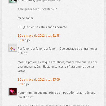
Joder, pero ¿¿¿¿de qué hablais????
Xabi quéeeeee? Llorente?????
Mi no saber
PD. Qué bien se está siendo ijnorante
10 de mayo de 2012 a las 21:58
Ther
dijo...
Por favor, por favor, por favor... ¡Qué gustazo da entrar hoy a
tu blog!
Moli, la próxima vez que actualices, más te vale que sea por
una buena razón... Hasta entonces, disfrutaremmos de las
vistas.
10 de mayo de 2012 a las 23:09
Tita
dijo...
Hummmmmm qué mentón, de empotrador total... ¿de que
iba el post?