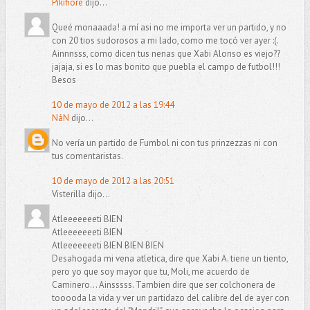
Pikifiore
dijo...
Queé monaaada! a mí asi no me importa ver un partido, y no
con 20 tios sudorosos a mi lado, como me tocó ver ayer :(.
Ainnnsss, como dicen tus nenas que Xabi Alonso es viejo??
jajaja, si es lo mas bonito que puebla el campo de futbol!!!
Besos
10 de mayo de 2012 a las 19:44
NáN
dijo...
No vería un partido de Fumbol ni con tus prinzezzas ni con
tus comentaristas.
10 de mayo de 2012 a las 20:51
Visterilla dijo...
Atleeeeeeeti BIEN
Atleeeeeeeti BIEN
Atleeeeeeeti BIEN BIEN BIEN
Desahogada mi vena atletica, dire que Xabi A. tiene un tiento,
pero yo que soy mayor que tu, Moli, me acuerdo de
Caminero... Ainsssss. Tambien dire que ser colchonera de
tooooda la vida y ver un partidazo del calibre del de ayer con