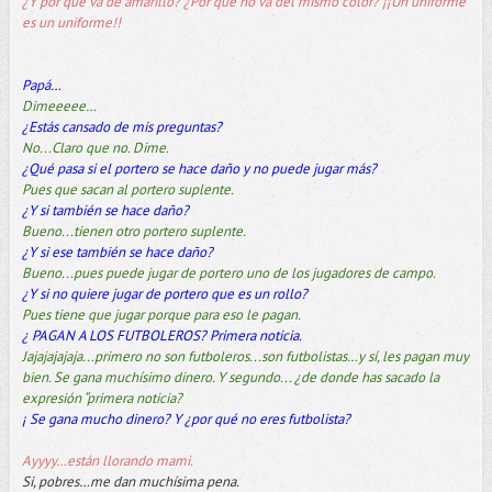
¿Y por qué va de amarillo? ¿Por qué no va del mismo color? ¡¡Un uniforme
es un uniforme!!
Papá…
Dimeeeee…
¿Estás cansado de mis preguntas?
No...Claro que no. Dime.
¿Qué pasa si el portero se hace daño y no puede jugar más?
Pues que sacan al portero suplente.
¿Y si también se hace daño?
Bueno...tienen otro portero suplente.
¿Y si ese también se hace daño?
Bueno...pues puede jugar de portero uno de los jugadores de campo.
¿Y si no quiere jugar de portero que es un rollo?
Pues tiene que jugar porque para eso le pagan.
¿ PAGAN A LOS FUTBOLEROS? Primera noticia.
Jajajajajaja...primero no son futboleros...son futbolistas…y sí, les pagan muy
bien. Se gana muchísimo dinero. Y segundo... ¿de donde has sacado la
expresión “primera noticia?
¡ Se gana mucho dinero? Y ¿por qué no eres futbolista?
Ayyyy…están llorando mami.
Si, pobres…me dan muchísima pena.