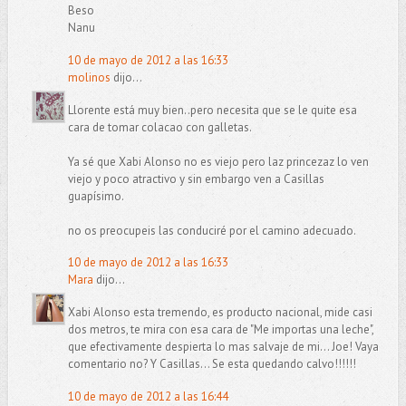
Beso
Nanu
10 de mayo de 2012 a las 16:33
molinos
dijo...
Llorente está muy bien..pero necesita que se le quite esa
cara de tomar colacao con galletas.
Ya sé que Xabi Alonso no es viejo pero laz princezaz lo ven
viejo y poco atractivo y sin embargo ven a Casillas
guapísimo.
no os preocupeis las conduciré por el camino adecuado.
10 de mayo de 2012 a las 16:33
Mara
dijo...
Xabi Alonso esta tremendo, es producto nacional, mide casi
dos metros, te mira con esa cara de "Me importas una leche",
que efectivamente despierta lo mas salvaje de mi... Joe! Vaya
comentario no? Y Casillas... Se esta quedando calvo!!!!!!
10 de mayo de 2012 a las 16:44