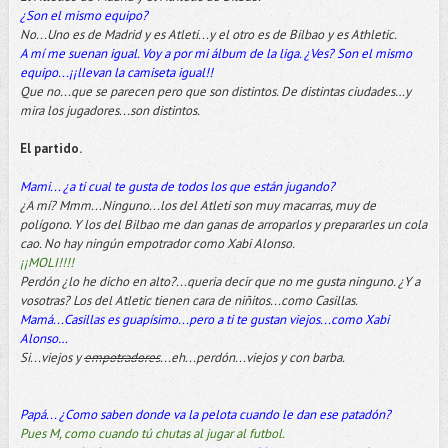
¿Son el mismo equipo?
No...Uno es de Madrid y es Atleti...y el otro es de Bilbao y es Athletic.
A mí me suenan igual. Voy a por mi álbum de la liga. ¿Ves? Son el mismo
equipo...¡¡llevan la camiseta igual!!
Que no...que se parecen pero que son distintos. De distintas ciudades…y
mira los jugadores...son distintos.
El partido.
Mami... ¿a ti cual te gusta de todos los que están jugando?
¿A mí? Mmm...Ninguno...los del Atleti son muy macarras, muy de
polígono. Y los del Bilbao me dan ganas de arroparlos y prepararles un cola
cao. No hay ningún empotrador como Xabi Alonso.
¡¡MOLI!!!!
Perdón ¿lo he dicho en alto?...queria decir que no me gusta ninguno. ¿Y a
vosotras? Los del Atletic tienen cara de niñitos...como Casillas.
Mamá...Casillas es guapísimo...pero a ti te gustan viejos...como Xabi
Alonso…
Si...viejos y
empotradores
...eh...perdón...viejos y con barba.
Papá... ¿Como saben donde va la pelota cuando le dan ese patadón?
Pues M, como cuando tú chutas al jugar al futbol.