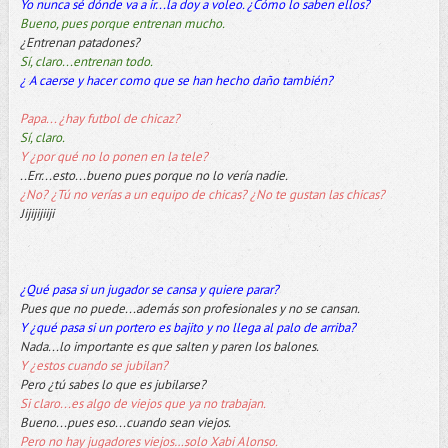
Yo nunca sé dónde va a ir...la doy a voleo. ¿Cómo lo saben ellos?
Bueno, pues porque entrenan mucho.
¿Entrenan patadones?
Sí, claro...entrenan todo.
¿ A caerse y hacer como que se han hecho daño también?
Papa... ¿hay futbol de chicaz?
Sí, claro.
Y ¿por qué no lo ponen en la tele?
..Err...esto...bueno pues porque no lo vería nadie.
¿No? ¿Tú no verías a un equipo de chicas? ¿No te gustan las chicas?
Jijijijiiji
¿Qué pasa si un jugador se cansa y quiere parar?
Pues que no puede...además son profesionales y no se cansan.
Y ¿qué pasa si un portero es bajito y no llega al palo de arriba?
Nada...lo importante es que salten y paren los balones.
Y ¿estos cuando se jubilan?
Pero ¿tú sabes lo que es jubilarse?
Si claro...es algo de viejos que ya no trabajan.
Bueno...pues eso...cuando sean viejos.
Pero no hay jugadores viejos…solo Xabi Alonso.