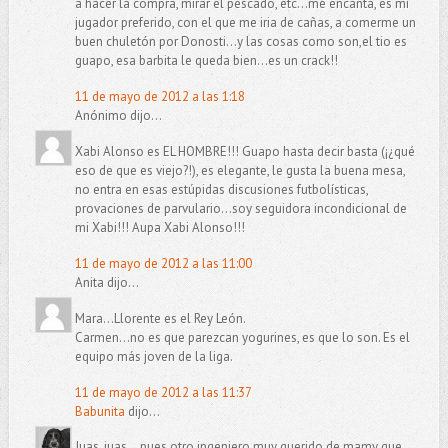
a hacer la compra, mirar el pescado, etc...me encanta, es mi
jugador preferido, con el que me iria de cañas, a comerme un
buen chuletón por Donosti...y las cosas como son,el tio es
guapo, esa barbita le queda bien...es un crack!!
11 de mayo de 2012 a las 1:18
Anónimo dijo...
Xabi Alonso es EL HOMBRE!!! Guapo hasta decir basta (¡¿qué
eso de que es viejo?!), es elegante, le gusta la buena mesa,
no entra en esas estúpidas discusiones futbolísticas,
provaciones de parvulario...soy seguidora incondicional de
mi Xabi!!! Aupa Xabi Alonso!!!
11 de mayo de 2012 a las 11:00
Anita dijo...
Mara...Llorente es el Rey León.
Carmen...no es que parezcan yogurines, es que lo son. Es el
equipo más joven de la liga.
11 de mayo de 2012 a las 11:37
Babunita
dijo...
Juas, juas... pues otro ingeniero muy querido de mamy que