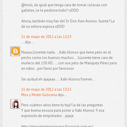
@moli, da igual que tenga cara de tomar colacao con
galletas, se le perdona todo!! xDDD
Ahora, también muy fan del Sr. Don Xavi Alonso. Suerte? La
de su señora esposa xDDD
11 de mayo de 2012 a las 12:13
...
dijo...
Naaaa Llorente nada....Xabi Alonso que tiene pelo en el
pecho como los buenos machos....LLorente tiene cara de
muñeco del 150 XD.....con ese pelo de Mariquita Pérez pero
en rubio...por favor por favoooor
Sin acritud eh ajajaaa.....Xabi Alonso forever...
11 de mayo de 2012 a las 13:15
Miss y Mister Golosina
dijo...
Pero cuántos años tiene tu hija? la de las preguntas
Y que buena excusa para poner a Xabi Alonso. Y esa
expresión de empotrador... jejeje
http://missymistergolosina.blogspot.com.es/