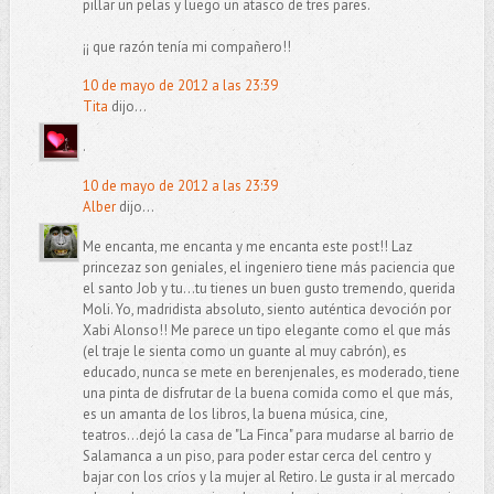
pillar un pelas y luego un atasco de tres pares.
¡¡ que razón tenía mi compañero!!
10 de mayo de 2012 a las 23:39
Tita
dijo...
.
10 de mayo de 2012 a las 23:39
Alber
dijo...
Me encanta, me encanta y me encanta este post!! Laz
princezaz son geniales, el ingeniero tiene más paciencia que
el santo Job y tu...tu tienes un buen gusto tremendo, querida
Moli. Yo, madridista absoluto, siento auténtica devoción por
Xabi Alonso!! Me parece un tipo elegante como el que más
(el traje le sienta como un guante al muy cabrón), es
educado, nunca se mete en berenjenales, es moderado, tiene
una pinta de disfrutar de la buena comida como el que más,
es un amanta de los libros, la buena música, cine,
teatros...dejó la casa de "La Finca" para mudarse al barrio de
Salamanca a un piso, para poder estar cerca del centro y
bajar con los críos y la mujer al Retiro. Le gusta ir al mercado