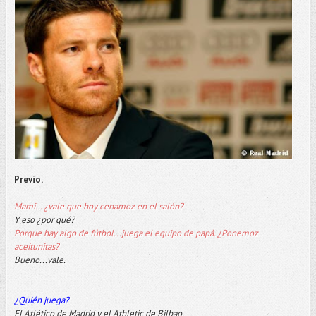
Previo.
Mami… ¿vale que hoy cenamoz en el salón?
Y eso ¿por qué?
Porque hay algo de fútbol...juega el equipo de papá. ¿Ponemoz
aceitunitas?
Bueno...vale.
¿Quién juega?
El Atlético de Madrid y el Athletic de Bilbao.