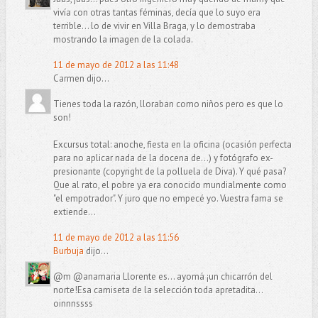
vivía con otras tantas féminas, decía que lo suyo era
terrible... lo de vivir en Villa Braga, y lo demostraba
mostrando la imagen de la colada.
11 de mayo de 2012 a las 11:48
Carmen dijo...
Tienes toda la razón, lloraban como niños pero es que lo
son!
Excursus total: anoche, fiesta en la oficina (ocasión perfecta
para no aplicar nada de la docena de...) y fotógrafo ex-
presionante (copyright de la polluela de Diva). Y qué pasa?
Que al rato, el pobre ya era conocido mundialmente como
"el empotrador". Y juro que no empecé yo. Vuestra fama se
extiende...
11 de mayo de 2012 a las 11:56
Burbuja
dijo...
@m @anamaria Llorente es... ayomá ¡un chicarrón del
norte!Esa camiseta de la selección toda apretadita...
oinnnssss