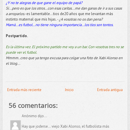
¿Y no te alegras de que gane el equipo de papá?
Si...pero es que los otros…con esas caritas...me dan ganas de ir a sus casas
a arroparlos.-
es lamentable...tios de20 años que me levantan más
instinto maternal que mis hijas
. - ¿A vosotras no os dan pena?
Mamá...es futbol…no tiene ninguna importancia…los tios son tontos.
Postpartido.
Es la última vez. El próximo partido me voy a un bar. Con vosotras tres no se
puede ver el futbol.
Mmmm..creo que ya tengo excusa para colgar una foto de Xabi Alonso en
el blog...
Entrada más reciente
Inicio
Entrada antigua
56 comentarios:
Anónimo dijo...
Hay que joderse... viejo Xabi Alonso, el futbolista más