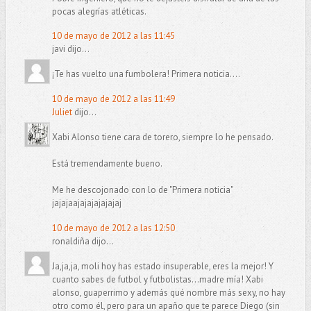
pocas alegrías atléticas.
10 de mayo de 2012 a las 11:45
javi dijo...
¡Te has vuelto una fumbolera! Primera noticia....
10 de mayo de 2012 a las 11:49
Juliet
dijo...
Xabi Alonso tiene cara de torero, siempre lo he pensado.
Está tremendamente bueno.
Me he descojonado con lo de "Primera noticia"
jajajaajajajajajajaj
10 de mayo de 2012 a las 12:50
ronaldiña dijo...
Ja,ja,ja, moli hoy has estado insuperable, eres la mejor! Y
cuanto sabes de futbol y futbolistas...madre mía! Xabi
alonso, guaperrimo y además qué nombre más sexy, no hay
otro como él, pero para un apaño que te parece Diego (sin