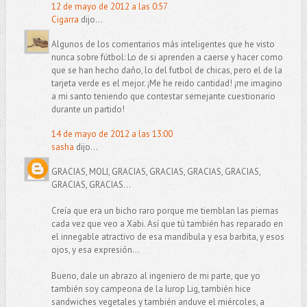
12 de mayo de 2012 a las 0:57
Cigarra
dijo...
Algunos de los comentarios más inteligentes que he visto
nunca sobre fútbol: Lo de si aprenden a caerse y hacer como
que se han hecho daño, lo del futbol de chicas, pero el de la
tarjeta verde es el mejor. ¡Me he reido cantidad! ¡me imagino
a mi santo teniendo que contestar semejante cuestionario
durante un partido!
14 de mayo de 2012 a las 13:00
sasha
dijo...
GRACIAS, MOLI, GRACIAS, GRACIAS, GRACIAS, GRACIAS,
GRACIAS, GRACIAS...
Creía que era un bicho raro porque me tiemblan las piernas
cada vez que veo a Xabi. Así que tú también has reparado en
el innegable atractivo de esa mandíbula y esa barbita, y esos
ojos, y esa expresión...
Bueno, dale un abrazo al ingeniero de mi parte, que yo
también soy campeona de la Iurop Lig, también hice
sandwiches vegetales y también anduve el miércoles, a