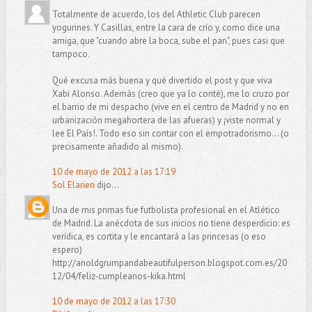
Totalmente de acuerdo, los del Athletic Club parecen
yogurines. Y Casillas, entre la cara de crío y, como dice una
amiga, que "cuando abre la boca, sube el pan", pues casi que
tampoco.
Qué excusa más buena y qué divertido el post y que viva
Xabi Alonso. Además (creo que ya lo conté), me lo cruzo por
el barrio de mi despacho (vive en el centro de Madrid y no en
urbanización megahortera de las afueras) y ¡viste normal y
lee El País!. Todo eso sin contar con el empotradorismo... (o
precisamente añadido al mismo).
10 de mayo de 2012 a las 17:19
Sol Elarien
dijo...
Una de mis primas fue futbolista profesional en el Atlético
de Madrid. La anécdota de sus inicios no tiene desperdicio: es
verídica, es cortita y le encantará a las princesas (o eso
espero)
http://anoldgrumpandabeautifulperson.blogspot.com.es/20
12/04/feliz-cumpleanos-kika.html
10 de mayo de 2012 a las 17:30