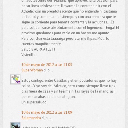
un adolescente del "Mandril", que aprovecha la ocasion para,
en su linea adolescente, llevarme la contraria e ir con el
Athletic, con un preadolescente que no entiende ni castania
de futbol y comenta a destiempo y con una princeza que te
sigue la corriente para tenerte contenta y la achuches... Es
para solidarizarse absolutamente con el Ingeniero... Enga! El
proximo quedamos para verlo en un bar, yo me apunto!
Para concluir esta laaaarga perorata, me flipas, Moli, lo
cuentas magnificamente.
Salud y AUPA ATLETI
Visterilla
10 de mayo de 2012 a las 21:03
SuperWoman
dijo...
Estoy contigo, entre Casillas y el empotrador es que no hay
color... Y yo soy del Atletico, pero como siempre llevo tres
dias fuera de casa y sin leerme ni las rayas de la mano, asi
que me acabas de dar un alegron.
Un supersaludo
10 de mayo de 2012 a las 21:09
Salamandra
dijo...