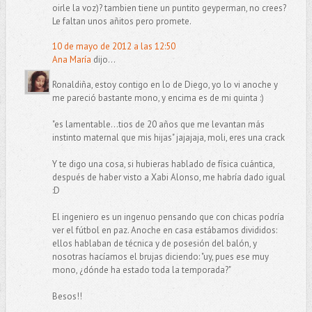
oirle la voz)? tambien tiene un puntito geyperman, no crees?
Le faltan unos añitos pero promete.
10 de mayo de 2012 a las 12:50
Ana María
dijo...
Ronaldiña, estoy contigo en lo de Diego, yo lo vi anoche y
me pareció bastante mono, y encima es de mi quinta :)
"es lamentable...tios de 20 años que me levantan más
instinto maternal que mis hijas" jajajaja, moli, eres una crack
Y te digo una cosa, si hubieras hablado de física cuántica,
después de haber visto a Xabi Alonso, me habría dado igual
:D
El ingeniero es un ingenuo pensando que con chicas podría
ver el fútbol en paz. Anoche en casa estábamos divididos:
ellos hablaban de técnica y de posesión del balón, y
nosotras hacíamos el brujas diciendo: "uy, pues ese muy
mono, ¿dónde ha estado toda la temporada?"
Besos!!