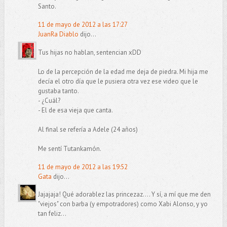
Santo.
11 de mayo de 2012 a las 17:27
JuanRa Diablo
dijo...
Tus hijas no hablan, sentencian xDD
Lo de la percepción de la edad me deja de piedra. Mi hija me
decía el otro día que le pusiera otra vez ese video que le
gustaba tanto.
- ¿Cuál?
- El de esa vieja que canta.
Al final se refería a Adele (24 años)
Me sentí Tutankamón.
11 de mayo de 2012 a las 19:52
Gata
dijo...
Jajajaja! Qué adorablez las princezaz.... Y sí, a mí que me den
"viejos" con barba (y empotradores) como Xabi Alonso, y yo
tan feliz...