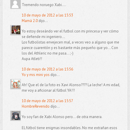
Tremendo noruego Xabi....
10 de mayo de 2012 a las 15:53
Mamá 2.0
dijo...
Yo estoy deseándo ver el futbol con mi princesa y ver cómo
se defiende mi ingeniero...
Los futbolistas envejecen mal, a veces veo a alguno que me
parece cuarentón y es bastante más pequeño que yo... Con
los del Athleric no me pasa... ;-)
Aupa Atleti!!
10 de mayo de 2012 a las 15:56
Yo y mis mini yos
dijo...
Ah! Que el de la foto es Xavi Alonso???? La leche! A mi edad,
me voy a aficionar al fútbol YA!!!
10 de mayo de 2012 a las 15:57
HombreRevenido
dijo...
Yo soy fan de Xabi Alonso pero... de otra manera.
EL fútbol tiene enigmas insondables. No me extrañan esos