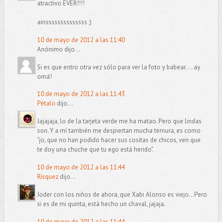
atractivo EVER!!!!
ainssssssssssssss ;)
10 de mayo de 2012 a las 11:40
Anónimo dijo...
Si es que entro otra vez sólo para ver la foto y babear.... ay
omá!
10 de mayo de 2012 a las 11:43
Pétalo
dijo...
Jajajaja, lo de la tarjeta verde me ha matao. Pero que lindas
son. Y a mí también me despiertan mucha ternura, es como
"jo, que no han podido hacer sus cositas de chicos, ven que
te doy una chuche que tu ego está herido".
10 de mayo de 2012 a las 11:44
Rísquez
dijo...
Joder con los niños de ahora, que Xabi Alonso es viejo...Pero
si es de mi quinta, está hecho un chaval, jajaja.
10 de mayo de 2012 a las 11:44