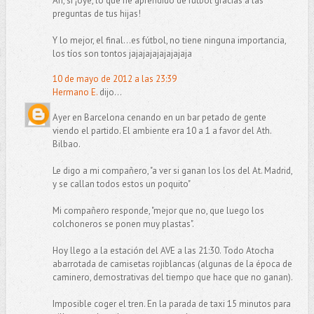
Ah, sí ¡oye, lo que he aprendido de fútbol gracias a las
preguntas de tus hijas!
Y lo mejor, el final...es fútbol, no tiene ninguna importancia,
los tíos son tontos jajajajajajajajaja
10 de mayo de 2012 a las 23:39
Hermano E.
dijo...
Ayer en Barcelona cenando en un bar petado de gente
viendo el partido. El ambiente era 10 a 1 a favor del Ath.
Bilbao.
Le digo a mi compañero, "a ver si ganan los los del At. Madrid,
y se callan todos estos un poquito"
Mi compañero responde, "mejor que no, que luego los
colchoneros se ponen muy plastas".
Hoy llego a la estación del AVE a las 21:30. Todo Atocha
abarrotada de camisetas rojiblancas (algunas de la época de
caminero, demostrativas del tiempo que hace que no ganan).
Imposible coger el tren. En la parada de taxi 15 minutos para