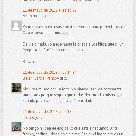
11 de mayo de 2012 a las 13:22
Anónimo dijo...
Yo me invento excusas constantemente para poner fotos de
Xavi Alonso en el mio jajaja
De viejo nada, yo a ese hasta le criaba a los hijos, que si, un
"empotrador" así es lo que necesito
Besacos
11 de mayo de 2012 a las 14:24
Belén García Francoy
dijo...
Moli, me muero con la foto. No pienso leer los comments
anteriores porque seguro que todas decimos lo mismo y me
sentiría poco original, pero qué felicidad.
11 de mayo de 2012 a las 17:00
Hans
dijo...
No tengo ni idea de eso de lo que estáis hablando. And,
frankly, darling, I don't give a dime. Eso sí, el Ingeniero es un