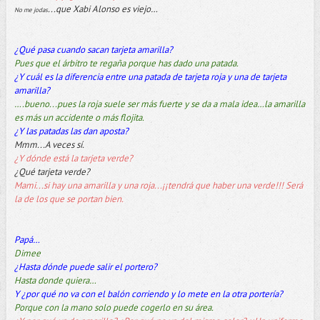
...que Xabi Alonso es viejo…
No me jodas
¿Qué pasa cuando sacan tarjeta amarilla?
Pues que el árbitro te regaña porque has dado una patada.
¿Y cuál es la diferencia entre una patada de tarjeta roja y una de tarjeta
amarilla?
….bueno...pues la roja suele ser más fuerte y se da a mala idea…la amarilla
es más un accidente o más flojita.
¿Y las patadas las dan aposta?
Mmm...A veces sí.
¿Y dónde está la tarjeta verde?
¿Qué tarjeta verde?
Mami...si hay una amarilla y una roja...¡¡tendrá que haber una verde!!! Será
la de los que se portan bien.
Papá…
Dimee
¿Hasta dónde puede salir el portero?
Hasta donde quiera…
Y ¿por qué no va con el balón corriendo y lo mete en la otra portería?
Porque con la mano solo puede cogerlo en su área.