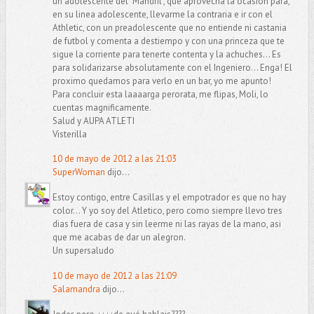
un adolescente del "Mandril", que aprovecha la ocasion para,
en su linea adolescente, llevarme la contraria e ir con el
Athletic, con un preadolescente que no entiende ni castania
de futbol y comenta a destiempo y con una princeza que te
sigue la corriente para tenerte contenta y la achuches... Es
para solidarizarse absolutamente con el Ingeniero... Enga! El
proximo quedamos para verlo en un bar, yo me apunto!
Para concluir esta laaaarga perorata, me flipas, Moli, lo
cuentas magnificamente.
Salud y AUPA ATLETI
Visterilla
10 de mayo de 2012 a las 21:03
SuperWoman
dijo...
Estoy contigo, entre Casillas y el empotrador es que no hay
color... Y yo soy del Atletico, pero como siempre llevo tres
dias fuera de casa y sin leerme ni las rayas de la mano, asi
que me acabas de dar un alegron.
Un supersaludo
10 de mayo de 2012 a las 21:09
Salamandra
dijo...