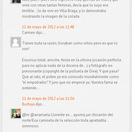
vivía con otras tantas féminas, decía que lo suyo era
terrible... lo de vivir en Villa Braga, y lo demostraba
mostrando la imagen de la colada.
11 de mayo de 2012 a las 11:48
Carmen dijo...
Tienes toda la razón, lloraban como niños pero es que lo
son!
Excursus total: anoche, fiesta en la oficina (ocasión perfecta
para no aplicar nada de la docena de...) y fotógrafo ex-
presionante (copyright de la polluela de Diva). Y qué pasa?
Que al rato, el pobre ya era conocido mundialmente como
"el empotrador". Y juro que no empecé yo. Vuestra fama se
extiende...
11 de mayo de 2012 a las 11:56
Burbuja
dijo...
@m @anamaria Llorente es... ayomá ¡un chicarrón del
norte!Esa camiseta de la selección toda apretadita...
oinnnssss