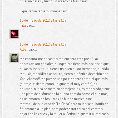
pillar un pelas y luego un atasco de tres pares.
¡¡ que razón tenía mi compañero!!
10 de mayo de 2012 a las 23:39
Tita
dijo...
.
10 de mayo de 2012 a las 23:39
Alber
dijo...
Me encanta, me encanta y me encanta este post!! Laz
princezaz son geniales, el ingeniero tiene más paciencia que
el santo Job y tu...tu tienes un buen gusto tremendo, querida
Moli. Yo, madridista absoluto, siento auténtica devoción por
Xabi Alonso!! Me parece un tipo elegante como el que más
(el traje le sienta como un guante al muy cabrón), es
educado, nunca se mete en berenjenales, es moderado, tiene
una pinta de disfrutar de la buena comida como el que más,
es un amanta de los libros, la buena música, cine,
teatros...dejó la casa de "La Finca" para mudarse al barrio de
Salamanca a un piso, para poder estar cerca del centro y
bajar con los críos y la mujer al Retiro. Le gusta ir al mercado