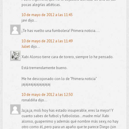
pocas alegrías atléticas.
10 de mayo de 2012 a las 11:45
javi dijo...
¡Te has vuelto una fumbolera! Primera noticia....
10 de mayo de 2012 a las 11:49
Juliet
dijo...
Xabi Alonso tiene cara de torero, siempre lo he pensado.
Está tremendamente bueno.
Me he descojonado con lo de "Primera noticia"
jajajaajajajajajajaj
10 de mayo de 2012 a las 12:50
ronaldiña dijo...
Ja,ja,ja, moli hoy has estado insuperable, eres la mejor! Y
cuanto sabes de futbol y futbolistas...madre mía! Xabi
alonso, guaperrimo y además qué nombre más sexy, no hay
otro como él, pero para un apaño que te parece Diego (sin