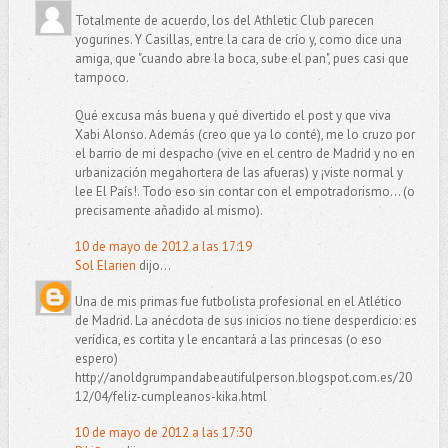
Totalmente de acuerdo, los del Athletic Club parecen
yogurines. Y Casillas, entre la cara de crío y, como dice una
amiga, que "cuando abre la boca, sube el pan", pues casi que
tampoco.
Qué excusa más buena y qué divertido el post y que viva
Xabi Alonso. Además (creo que ya lo conté), me lo cruzo por
el barrio de mi despacho (vive en el centro de Madrid y no en
urbanización megahortera de las afueras) y ¡viste normal y
lee El País!. Todo eso sin contar con el empotradorismo... (o
precisamente añadido al mismo).
10 de mayo de 2012 a las 17:19
Sol Elarien
dijo...
Una de mis primas fue futbolista profesional en el Atlético
de Madrid. La anécdota de sus inicios no tiene desperdicio: es
verídica, es cortita y le encantará a las princesas (o eso
espero)
http://anoldgrumpandabeautifulperson.blogspot.com.es/20
12/04/feliz-cumpleanos-kika.html
10 de mayo de 2012 a las 17:30