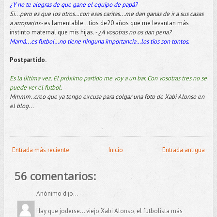
¿Y no te alegras de que gane el equipo de papá?
Si...pero es que los otros…con esas caritas...me dan ganas de ir a sus casas
a arroparlos.-
es lamentable...tios de20 años que me levantan más
instinto maternal que mis hijas
. - ¿A vosotras no os dan pena?
Mamá...es futbol…no tiene ninguna importancia…los tios son tontos.
Postpartido.
Es la última vez. El próximo partido me voy a un bar. Con vosotras tres no se
puede ver el futbol.
Mmmm..creo que ya tengo excusa para colgar una foto de Xabi Alonso en
el blog...
Entrada más reciente
Inicio
Entrada antigua
56 comentarios:
Anónimo dijo...
Hay que joderse... viejo Xabi Alonso, el futbolista más