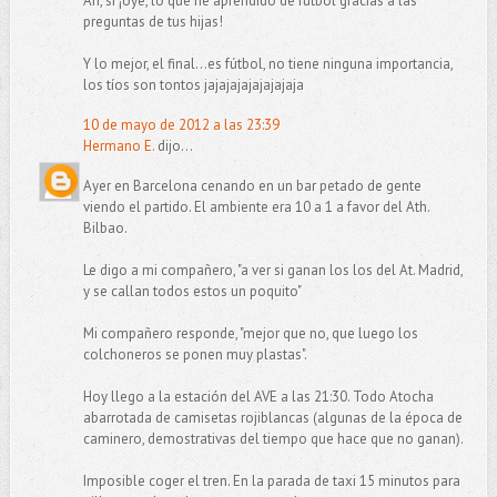
Ah, sí ¡oye, lo que he aprendido de fútbol gracias a las
preguntas de tus hijas!
Y lo mejor, el final...es fútbol, no tiene ninguna importancia,
los tíos son tontos jajajajajajajajaja
10 de mayo de 2012 a las 23:39
Hermano E.
dijo...
Ayer en Barcelona cenando en un bar petado de gente
viendo el partido. El ambiente era 10 a 1 a favor del Ath.
Bilbao.
Le digo a mi compañero, "a ver si ganan los los del At. Madrid,
y se callan todos estos un poquito"
Mi compañero responde, "mejor que no, que luego los
colchoneros se ponen muy plastas".
Hoy llego a la estación del AVE a las 21:30. Todo Atocha
abarrotada de camisetas rojiblancas (algunas de la época de
caminero, demostrativas del tiempo que hace que no ganan).
Imposible coger el tren. En la parada de taxi 15 minutos para