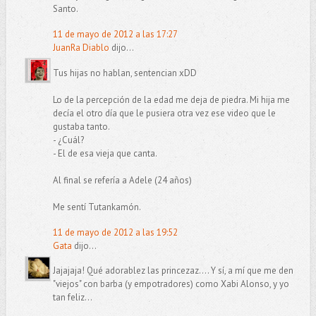
Santo.
11 de mayo de 2012 a las 17:27
JuanRa Diablo
dijo...
Tus hijas no hablan, sentencian xDD
Lo de la percepción de la edad me deja de piedra. Mi hija me
decía el otro día que le pusiera otra vez ese video que le
gustaba tanto.
- ¿Cuál?
- El de esa vieja que canta.
Al final se refería a Adele (24 años)
Me sentí Tutankamón.
11 de mayo de 2012 a las 19:52
Gata
dijo...
Jajajaja! Qué adorablez las princezaz.... Y sí, a mí que me den
"viejos" con barba (y empotradores) como Xabi Alonso, y yo
tan feliz...