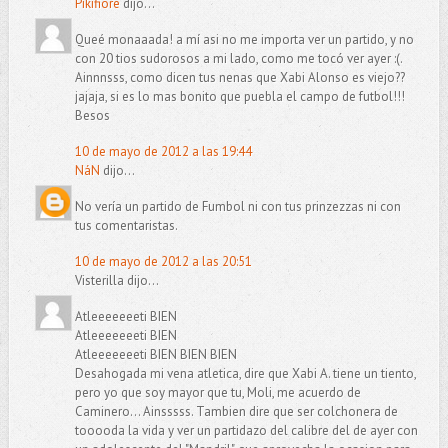
Pikifiore
dijo...
Queé monaaada! a mí asi no me importa ver un partido, y no
con 20 tios sudorosos a mi lado, como me tocó ver ayer :(.
Ainnnsss, como dicen tus nenas que Xabi Alonso es viejo??
jajaja, si es lo mas bonito que puebla el campo de futbol!!!
Besos
10 de mayo de 2012 a las 19:44
NáN
dijo...
No vería un partido de Fumbol ni con tus prinzezzas ni con
tus comentaristas.
10 de mayo de 2012 a las 20:51
Visterilla dijo...
Atleeeeeeeti BIEN
Atleeeeeeeti BIEN
Atleeeeeeeti BIEN BIEN BIEN
Desahogada mi vena atletica, dire que Xabi A. tiene un tiento,
pero yo que soy mayor que tu, Moli, me acuerdo de
Caminero... Ainsssss. Tambien dire que ser colchonera de
tooooda la vida y ver un partidazo del calibre del de ayer con