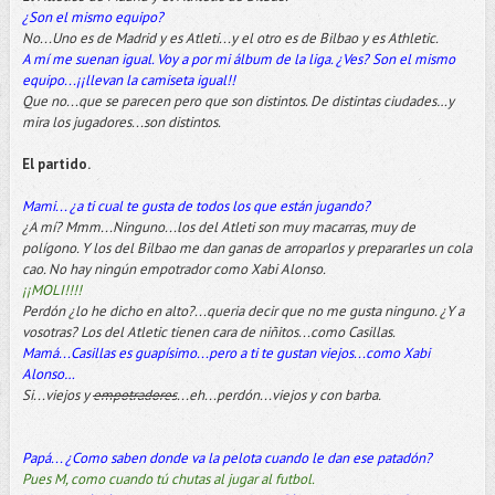
¿Son el mismo equipo?
No...Uno es de Madrid y es Atleti...y el otro es de Bilbao y es Athletic.
A mí me suenan igual. Voy a por mi álbum de la liga. ¿Ves? Son el mismo
equipo...¡¡llevan la camiseta igual!!
Que no...que se parecen pero que son distintos. De distintas ciudades…y
mira los jugadores...son distintos.
El partido.
Mami... ¿a ti cual te gusta de todos los que están jugando?
¿A mí? Mmm...Ninguno...los del Atleti son muy macarras, muy de
polígono. Y los del Bilbao me dan ganas de arroparlos y prepararles un cola
cao. No hay ningún empotrador como Xabi Alonso.
¡¡MOLI!!!!
Perdón ¿lo he dicho en alto?...queria decir que no me gusta ninguno. ¿Y a
vosotras? Los del Atletic tienen cara de niñitos...como Casillas.
Mamá...Casillas es guapísimo...pero a ti te gustan viejos...como Xabi
Alonso…
Si...viejos y
empotradores
...eh...perdón...viejos y con barba.
Papá... ¿Como saben donde va la pelota cuando le dan ese patadón?
Pues M, como cuando tú chutas al jugar al futbol.