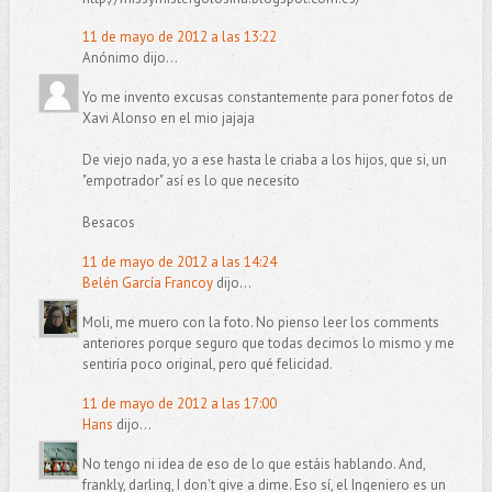
11 de mayo de 2012 a las 13:22
Anónimo dijo...
Yo me invento excusas constantemente para poner fotos de
Xavi Alonso en el mio jajaja
De viejo nada, yo a ese hasta le criaba a los hijos, que si, un
"empotrador" así es lo que necesito
Besacos
11 de mayo de 2012 a las 14:24
Belén García Francoy
dijo...
Moli, me muero con la foto. No pienso leer los comments
anteriores porque seguro que todas decimos lo mismo y me
sentiría poco original, pero qué felicidad.
11 de mayo de 2012 a las 17:00
Hans
dijo...
No tengo ni idea de eso de lo que estáis hablando. And,
frankly, darling, I don't give a dime. Eso sí, el Ingeniero es un