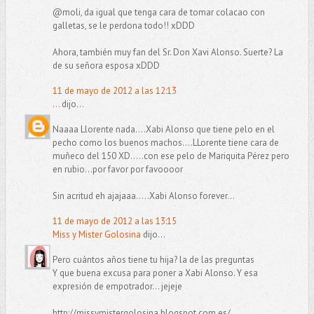
@moli, da igual que tenga cara de tomar colacao con
galletas, se le perdona todo!! xDDD
Ahora, también muy fan del Sr. Don Xavi Alonso. Suerte? La
de su señora esposa xDDD
11 de mayo de 2012 a las 12:13
...
dijo...
Naaaa Llorente nada....Xabi Alonso que tiene pelo en el
pecho como los buenos machos....LLorente tiene cara de
muñeco del 150 XD.....con ese pelo de Mariquita Pérez pero
en rubio...por favor por favoooor
Sin acritud eh ajajaaa.....Xabi Alonso forever...
11 de mayo de 2012 a las 13:15
Miss y Mister Golosina
dijo...
Pero cuántos años tiene tu hija? la de las preguntas
Y que buena excusa para poner a Xabi Alonso. Y esa
expresión de empotrador... jejeje
http://missymistergolosina.blogspot.com.es/