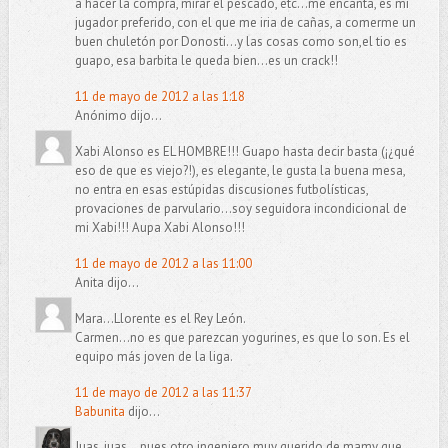
a hacer la compra, mirar el pescado, etc...me encanta, es mi
jugador preferido, con el que me iria de cañas, a comerme un
buen chuletón por Donosti...y las cosas como son,el tio es
guapo, esa barbita le queda bien...es un crack!!
11 de mayo de 2012 a las 1:18
Anónimo dijo...
Xabi Alonso es EL HOMBRE!!! Guapo hasta decir basta (¡¿qué
eso de que es viejo?!), es elegante, le gusta la buena mesa,
no entra en esas estúpidas discusiones futbolísticas,
provaciones de parvulario...soy seguidora incondicional de
mi Xabi!!! Aupa Xabi Alonso!!!
11 de mayo de 2012 a las 11:00
Anita dijo...
Mara...Llorente es el Rey León.
Carmen...no es que parezcan yogurines, es que lo son. Es el
equipo más joven de la liga.
11 de mayo de 2012 a las 11:37
Babunita
dijo...
Juas, juas... pues otro ingeniero muy querido de mamy que