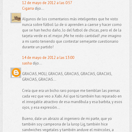
12 de mayo de 2012 a las 0:57
Cigarra
dijo...
Algunos de los comentarios más inteligentes que he visto
nunca sobre fútbol: Lo de si aprenden a caerse y hacer como
que se han hecho daño, lo del futbol de chicas, pero el de la
tarjeta verde es el mejor. ¡Me he reido cantidad! ¡me imagino
a mi santo teniendo que contestar semejante cuestionario
durante un partido!
14 de mayo de 2012 a las 13:00
sasha
dijo...
GRACIAS, MOLI, GRACIAS, GRACIAS, GRACIAS, GRACIAS,
GRACIAS, GRACIAS...
Creía que era un bicho raro porque me tiemblan las piernas
cada vez que veo a Xabi. Así que tú también has reparado en
el innegable atractivo de esa mandíbula y esa barbita, y esos
ojos, y esa expresión...
Bueno, dale un abrazo al ingeniero de mi parte, que yo
también soy campeona de la Iurop Lig, también hice
sandwiches vegetales y también anduve el miércoles, a