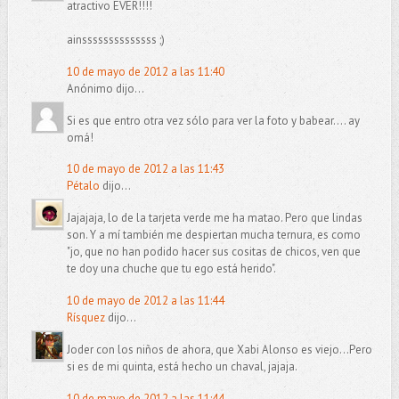
atractivo EVER!!!!
ainssssssssssssss ;)
10 de mayo de 2012 a las 11:40
Anónimo dijo...
Si es que entro otra vez sólo para ver la foto y babear.... ay
omá!
10 de mayo de 2012 a las 11:43
Pétalo
dijo...
Jajajaja, lo de la tarjeta verde me ha matao. Pero que lindas
son. Y a mí también me despiertan mucha ternura, es como
"jo, que no han podido hacer sus cositas de chicos, ven que
te doy una chuche que tu ego está herido".
10 de mayo de 2012 a las 11:44
Rísquez
dijo...
Joder con los niños de ahora, que Xabi Alonso es viejo...Pero
si es de mi quinta, está hecho un chaval, jajaja.
10 de mayo de 2012 a las 11:44