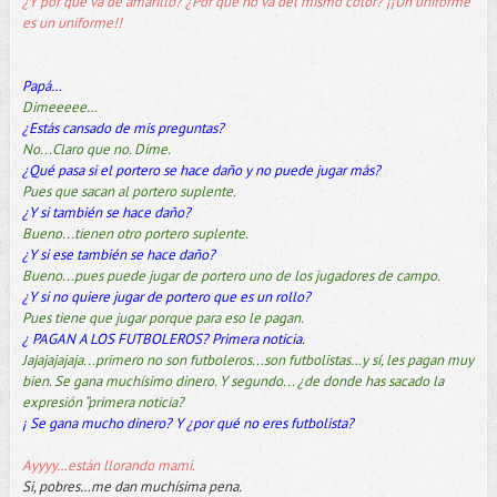
¿Y por qué va de amarillo? ¿Por qué no va del mismo color? ¡¡Un uniforme
es un uniforme!!
Papá…
Dimeeeee…
¿Estás cansado de mis preguntas?
No...Claro que no. Dime.
¿Qué pasa si el portero se hace daño y no puede jugar más?
Pues que sacan al portero suplente.
¿Y si también se hace daño?
Bueno...tienen otro portero suplente.
¿Y si ese también se hace daño?
Bueno...pues puede jugar de portero uno de los jugadores de campo.
¿Y si no quiere jugar de portero que es un rollo?
Pues tiene que jugar porque para eso le pagan.
¿ PAGAN A LOS FUTBOLEROS? Primera noticia.
Jajajajajaja...primero no son futboleros...son futbolistas…y sí, les pagan muy
bien. Se gana muchísimo dinero. Y segundo... ¿de donde has sacado la
expresión “primera noticia?
¡ Se gana mucho dinero? Y ¿por qué no eres futbolista?
Ayyyy…están llorando mami.
Si, pobres…me dan muchísima pena.