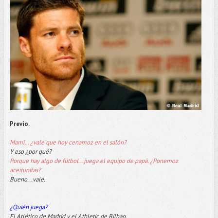
Previo.
Mami… ¿vale que hoy cenamoz en el salón?
Y eso ¿por qué?
Porque hay algo de fútbol...juega el equipo de papá. ¿Ponemoz
aceitunitas?
Bueno...vale.
¿Quién juega?
El Atlético de Madrid y el Athletic de Bilbao.