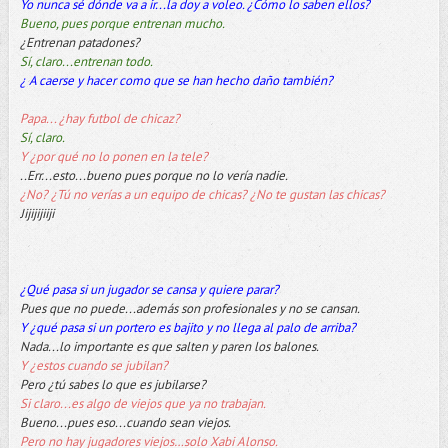
Yo nunca sé dónde va a ir...la doy a voleo. ¿Cómo lo saben ellos?
Bueno, pues porque entrenan mucho.
¿Entrenan patadones?
Sí, claro...entrenan todo.
¿ A caerse y hacer como que se han hecho daño también?
Papa... ¿hay futbol de chicaz?
Sí, claro.
Y ¿por qué no lo ponen en la tele?
..Err...esto...bueno pues porque no lo vería nadie.
¿No? ¿Tú no verías a un equipo de chicas? ¿No te gustan las chicas?
Jijijijiiji
¿Qué pasa si un jugador se cansa y quiere parar?
Pues que no puede...además son profesionales y no se cansan.
Y ¿qué pasa si un portero es bajito y no llega al palo de arriba?
Nada...lo importante es que salten y paren los balones.
Y ¿estos cuando se jubilan?
Pero ¿tú sabes lo que es jubilarse?
Si claro...es algo de viejos que ya no trabajan.
Bueno...pues eso...cuando sean viejos.
Pero no hay jugadores viejos…solo Xabi Alonso.