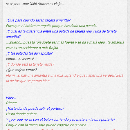
...que Xabi Alonso es viejo…
No me jodas
¿Qué pasa cuando sacan tarjeta amarilla?
Pues que el árbitro te regaña porque has dado una patada.
¿Y cuál es la diferencia entre una patada de tarjeta roja y una de tarjeta
amarilla?
….bueno...pues la roja suele ser más fuerte y se da a mala idea…la amarilla
es más un accidente o más flojita.
¿Y las patadas las dan aposta?
Mmm...A veces sí.
¿Y dónde está la tarjeta verde?
¿Qué tarjeta verde?
Mami...si hay una amarilla y una roja...¡¡tendrá que haber una verde!!! Será
la de los que se portan bien.
Papá…
Dimee
¿Hasta dónde puede salir el portero?
Hasta donde quiera…
Y ¿por qué no va con el balón corriendo y lo mete en la otra portería?
Porque con la mano solo puede cogerlo en su área.