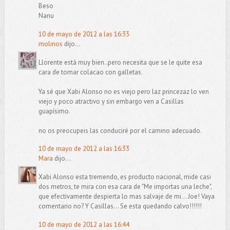
Beso
Nanu
10 de mayo de 2012 a las 16:33
molinos
dijo...
Llorente está muy bien..pero necesita que se le quite esa
cara de tomar colacao con galletas.
Ya sé que Xabi Alonso no es viejo pero laz princezaz lo ven
viejo y poco atractivo y sin embargo ven a Casillas
guapísimo.
no os preocupeis las conduciré por el camino adecuado.
10 de mayo de 2012 a las 16:33
Mara
dijo...
Xabi Alonso esta tremendo, es producto nacional, mide casi
dos metros, te mira con esa cara de "Me importas una leche",
que efectivamente despierta lo mas salvaje de mi... Joe! Vaya
comentario no? Y Casillas... Se esta quedando calvo!!!!!!
10 de mayo de 2012 a las 16:44