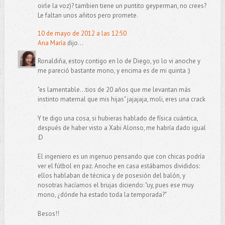
oirle la voz)? tambien tiene un puntito geyperman, no crees?
Le faltan unos añitos pero promete.
10 de mayo de 2012 a las 12:50
Ana María
dijo...
Ronaldiña, estoy contigo en lo de Diego, yo lo vi anoche y
me pareció bastante mono, y encima es de mi quinta :)
"es lamentable...tios de 20 años que me levantan más
instinto maternal que mis hijas" jajajaja, moli, eres una crack
Y te digo una cosa, si hubieras hablado de física cuántica,
después de haber visto a Xabi Alonso, me habría dado igual
:D
El ingeniero es un ingenuo pensando que con chicas podría
ver el fútbol en paz. Anoche en casa estábamos divididos:
ellos hablaban de técnica y de posesión del balón, y
nosotras hacíamos el brujas diciendo: "uy, pues ese muy
mono, ¿dónde ha estado toda la temporada?"
Besos!!