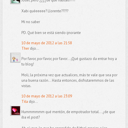
Joder, pero ¿¿¿¿de qué hablais????
Xabi quéeeeee? Llorente?????
Mi no saber
PD. Qué bien se está siendo ijnorante
10 de mayo de 2012 a las 21:58
Ther
dijo...
Por favor, por favor, por favor... ¡Qué gustazo da entrar hoy a
tu blog!
Moli, la próxima vez que actualices, más te vale que sea por
una buena razón... Hasta entonces, disfrutaremmos de las
vistas.
10 de mayo de 2012 a las 23:09
Tita
dijo...
Hummmmmm qué mentón, de empotrador total... ¿de que
iba el post?