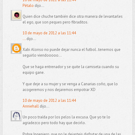
Pétalo
dijo...
Quien dice chuche también dice otra manera de levantarles
el ego, que son peques pero fibraditos.
10 de mayo de 2012 a las 11:44
...
dijo...
Xabi Alonso no puede dejar nunca el futbol..tenemos que
seguirlo viendooooo...
Que se haga entrenador y se quite la camiseta cuando su
equipo gane.
Y que deje a su mujer y se venga a Canarias coño, que lo
acogeremos y nos dejaremos empotrar XD
10 de mayo de 2012 a las 11:44
Anniehall
dijo...
Un poco traída por los pelos la excusa. Que yo te lo
agradezco pero todo hay que decirlo.
Pobre Ingeniero, que no le dejasteis disfrutar de una de las