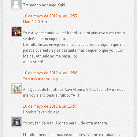
Tremendo noruego Xabi....
10 de mayo de 2012 a las 15:53
Mamá 2.0
dijo...
Yo estoy deseándo ver el futbol con mi princesa y ver cómo
se defiende mi ingeniero...
Los futbolistas envejecen mal, a veces veo a alguno que me
parece cuarentón y es bastante más pequeño que yo... Con
los del Athleric no me pasa... ;-)
Aupa Atleti!!
10 de mayo de 2012 a las 15:56
Yo y mis mini yos
dijo...
Ah! Que el de la foto es Xavi Alonso???? La leche! A mi edad,
me voy a aficionar al fútbol YA!!!
10 de mayo de 2012 a las 15:57
HombreRevenido
dijo...
Yo soy fan de Xabi Alonso pero... de otra manera.
EL fútbol tiene enigmas insondables. No me extrañan esos