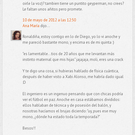
oirle la voz)? tambien tiene un puntito geyperman, no crees?
Le faltan unos añitos pero promete.
10 de mayo de 2012 a las 12:50
Ana María
dijo...
Ronaldiña, estoy contigo en lo de Diego, yo lo vi anoche y
me pareció bastante mono, y encima es de mi quinta :)
"es lamentable...tios de 20 años que me levantan más
instinto maternal que mis hijas" jajajaja, moli, eres una crack
Y te digo una cosa, si hubieras hablado de física cuántica,
después de haber visto a Xabi Alonso, me habría dado igual
:D
El ingeniero es un ingenuo pensando que con chicas podría
ver el fútbol en paz. Anoche en casa estábamos divididos:
ellos hablaban de técnica y de posesión del balón, y
nosotras hacíamos el brujas diciendo: "uy, pues ese muy
mono, ¿dónde ha estado toda la temporada?"
Besos!!