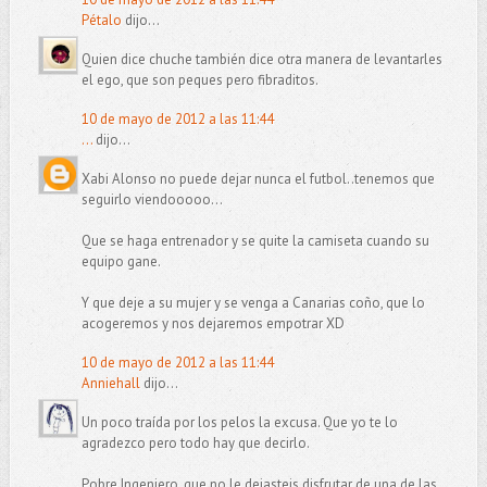
Pétalo
dijo...
Quien dice chuche también dice otra manera de levantarles
el ego, que son peques pero fibraditos.
10 de mayo de 2012 a las 11:44
...
dijo...
Xabi Alonso no puede dejar nunca el futbol..tenemos que
seguirlo viendooooo...
Que se haga entrenador y se quite la camiseta cuando su
equipo gane.
Y que deje a su mujer y se venga a Canarias coño, que lo
acogeremos y nos dejaremos empotrar XD
10 de mayo de 2012 a las 11:44
Anniehall
dijo...
Un poco traída por los pelos la excusa. Que yo te lo
agradezco pero todo hay que decirlo.
Pobre Ingeniero, que no le dejasteis disfrutar de una de las