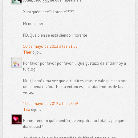
Joder, pero ¿¿¿¿de qué hablais????
Xabi quéeeeee? Llorente?????
Mi no saber
PD. Qué bien se está siendo ijnorante
10 de mayo de 2012 a las 21:58
Ther
dijo...
Por favor, por favor, por favor... ¡Qué gustazo da entrar hoy a
tu blog!
Moli, la próxima vez que actualices, más te vale que sea por
una buena razón... Hasta entonces, disfrutaremmos de las
vistas.
10 de mayo de 2012 a las 23:09
Tita
dijo...
Hummmmmm qué mentón, de empotrador total... ¿de que
iba el post?