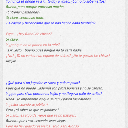
Yo nunca sé dónde va a ir...la doy a voleo. ¿Cómo lo saben ellos?
Bueno, pues porque entrenan mucho.
¿Entrenan patadones?
Sí, claro...entrenan todo.
¿ A caerse y hacer como que se han hecho daño también?
Papa... ¿hay futbol de chicaz?
Sí, claro.
Y ¿por qué no lo ponen en la tele?
..Err...esto...bueno pues porque no lo vería nadie.
¿No? ¿Tú no verías a un equipo de chicas? ¿No te gustan las chicas?
Jijijijiiji
¿Qué pasa si un jugador se cansa y quiere parar?
Pues que no puede...además son profesionales y no se cansan.
Y ¿qué pasa si un portero es bajito y no llega al palo de arriba?
Nada...lo importante es que salten y paren los balones.
Y ¿estos cuando se jubilan?
Pero ¿tú sabes lo que es jubilarse?
Si claro...es algo de viejos que ya no trabajan.
Bueno...pues eso...cuando sean viejos.
Pero no hay jugadores viejos…solo Xabi Alonso.