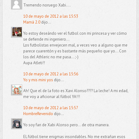
Tremendo noruego Xabi....
10 de mayo de 2012 a las 15:53
Mamá 2.0
dijo...
Yo estoy deseándo ver el futbol con mi princesa y ver cómo
se defiende mi ingeniero...
Los futbolistas envejecen mal, a veces veo a alguno que me
parece cuarentón y es bastante más pequeño que yo... Con
los del Athleric no me pasa... ;-)
Aupa Atleti!!
10 de mayo de 2012 a las 15:56
Yo y mis mini yos
dijo...
Ah! Que el de la foto es Xavi Alonso???? La leche! A mi edad,
me voy a aficionar al fútbol YA!!!
10 de mayo de 2012 a las 15:57
HombreRevenido
dijo...
Yo soy fan de Xabi Alonso pero... de otra manera.
EL fútbol tiene enigmas insondables. No me extrañan esos