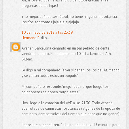
Ah, sí ¡oye, lo que he aprendido de fútbol gracias a las
preguntas de tus hijas!
Y lo mejor, el final...es fútbol, no tiene ninguna importancia,
los tíos son tontos jajajajajajajajaja
10 de mayo de 2012 a las 23:39
Hermano E.
dijo...
Ayer en Barcelona cenando en un bar petado de gente
viendo el partido. El ambiente era 10 a 1 a favor del Ath.
Bilbao.
Le digo a mi compañero, "a ver si ganan los los del At. Madrid,
y se callan todos estos un poquito"
Mi compañero responde, "mejor que no, que luego los
colchoneros se ponen muy plastas".
Hoy llego a la estación del AVE a las 21:30. Todo Atocha
abarrotada de camisetas rojiblancas (algunas de la época de
caminero, demostrativas del tiempo que hace que no ganan).
Imposible coger el tren. En la parada de taxi 15 minutos para