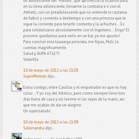
un adolescente del "Mandril", que aprovecha la ocasion para,
en su linea adolescente, llevarme la contraria e ir con el
Athletic, con un preadolescente que no entiende ni castania
de futbol y comenta a destiempo y con una princeza que te
sigue la corriente para tenerte contenta y la achuches... Es
para solidarizarse absolutamente con el Ingeniero... Enga! El
proximo quedamos para verlo en un bar, yo me apunto!
Para concluir esta laaaarga perorata, me flipas, Moli, lo
cuentas magnificamente.
Salud y AUPA ATLETI
Visterilla
10 de mayo de 2012 a las 21:03
SuperWoman
dijo...
Estoy contigo, entre Casillas y el empotrador es que no hay
color... Y yo soy del Atletico, pero como siempre llevo tres
dias fuera de casa y sin leerme ni las rayas de la mano, asi
que me acabas de dar un alegron.
Un supersaludo
10 de mayo de 2012 a las 21:09
Salamandra
dijo...