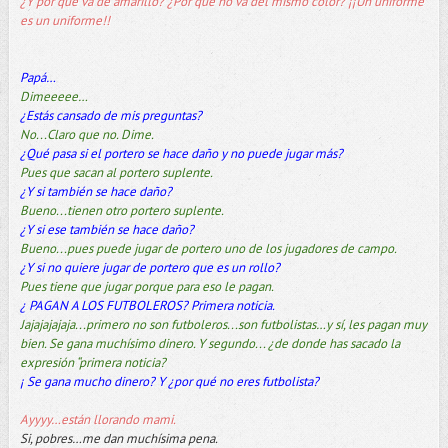
¿Y por qué va de amarillo? ¿Por qué no va del mismo color? ¡¡Un uniforme
es un uniforme!!
Papá…
Dimeeeee…
¿Estás cansado de mis preguntas?
No...Claro que no. Dime.
¿Qué pasa si el portero se hace daño y no puede jugar más?
Pues que sacan al portero suplente.
¿Y si también se hace daño?
Bueno...tienen otro portero suplente.
¿Y si ese también se hace daño?
Bueno...pues puede jugar de portero uno de los jugadores de campo.
¿Y si no quiere jugar de portero que es un rollo?
Pues tiene que jugar porque para eso le pagan.
¿ PAGAN A LOS FUTBOLEROS? Primera noticia.
Jajajajajaja...primero no son futboleros...son futbolistas…y sí, les pagan muy
bien. Se gana muchísimo dinero. Y segundo... ¿de donde has sacado la
expresión “primera noticia?
¡ Se gana mucho dinero? Y ¿por qué no eres futbolista?
Ayyyy…están llorando mami.
Si, pobres…me dan muchísima pena.