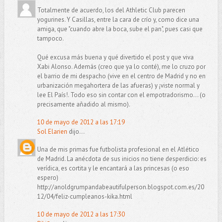
Totalmente de acuerdo, los del Athletic Club parecen
yogurines. Y Casillas, entre la cara de crío y, como dice una
amiga, que "cuando abre la boca, sube el pan", pues casi que
tampoco.
Qué excusa más buena y qué divertido el post y que viva
Xabi Alonso. Además (creo que ya lo conté), me lo cruzo por
el barrio de mi despacho (vive en el centro de Madrid y no en
urbanización megahortera de las afueras) y ¡viste normal y
lee El País!. Todo eso sin contar con el empotradorismo... (o
precisamente añadido al mismo).
10 de mayo de 2012 a las 17:19
Sol Elarien
dijo...
Una de mis primas fue futbolista profesional en el Atlético
de Madrid. La anécdota de sus inicios no tiene desperdicio: es
verídica, es cortita y le encantará a las princesas (o eso
espero)
http://anoldgrumpandabeautifulperson.blogspot.com.es/20
12/04/feliz-cumpleanos-kika.html
10 de mayo de 2012 a las 17:30