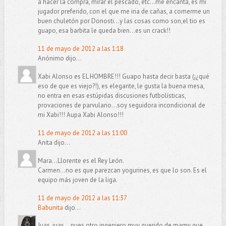
a hacer la compra, mirar el pescado, etc...me encanta, es mi
jugador preferido, con el que me iria de cañas, a comerme un
buen chuletón por Donosti...y las cosas como son,el tio es
guapo, esa barbita le queda bien...es un crack!!
11 de mayo de 2012 a las 1:18
Anónimo dijo...
Xabi Alonso es EL HOMBRE!!! Guapo hasta decir basta (¡¿qué
eso de que es viejo?!), es elegante, le gusta la buena mesa,
no entra en esas estúpidas discusiones futbolísticas,
provaciones de parvulario...soy seguidora incondicional de
mi Xabi!!! Aupa Xabi Alonso!!!
11 de mayo de 2012 a las 11:00
Anita dijo...
Mara...Llorente es el Rey León.
Carmen...no es que parezcan yogurines, es que lo son. Es el
equipo más joven de la liga.
11 de mayo de 2012 a las 11:37
Babunita
dijo...
Juas, juas... pues otro ingeniero muy querido de mamy que