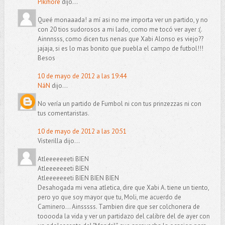
Pikifiore
dijo...
Queé monaaada! a mí asi no me importa ver un partido, y no
con 20 tios sudorosos a mi lado, como me tocó ver ayer :(.
Ainnnsss, como dicen tus nenas que Xabi Alonso es viejo??
jajaja, si es lo mas bonito que puebla el campo de futbol!!!
Besos
10 de mayo de 2012 a las 19:44
NáN
dijo...
No vería un partido de Fumbol ni con tus prinzezzas ni con
tus comentaristas.
10 de mayo de 2012 a las 20:51
Visterilla dijo...
Atleeeeeeeti BIEN
Atleeeeeeeti BIEN
Atleeeeeeeti BIEN BIEN BIEN
Desahogada mi vena atletica, dire que Xabi A. tiene un tiento,
pero yo que soy mayor que tu, Moli, me acuerdo de
Caminero... Ainsssss. Tambien dire que ser colchonera de
tooooda la vida y ver un partidazo del calibre del de ayer con