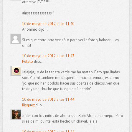
atractivo EVER!!!!
ainssssssssssssss ;)
10 de mayo de 2012 a las 11:40
Anónimo dijo...
Si es que entro otra vez sólo para ver la foto y babear.... ay
omá!
10 de mayo de 2012 a las 11:43
Pétalo
dijo...
Jajajaja, lo de la tarjeta verde me ha matao. Pero que lindas
son. Y a mí también me despiertan mucha ternura, es como
"jo, que no han podido hacer sus cositas de chicos, ven que
te doy una chuche que tu ego está herido".
10 de mayo de 2012 a las 11:44
Rísquez
dijo...
Joder con los niños de ahora, que Xabi Alonso es viejo...Pero
si es de mi quinta, está hecho un chaval, jajaja.
10 de mayo de 2012 a las 11:44