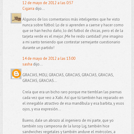
12 de mayo de 2012 a las 0:57
Cigarra
dijo...
Algunos de los comentarios más inteligentes que he visto
nunca sobre fútbol: Lo de si aprenden a caerse y hacer como
que se han hecho daño, lo del futbol de chicas, pero el de la
tarjeta verde es el mejor. ¡Me he reido cantidad! ¡me imagino
a mi santo teniendo que contestar semejante cuestionario
durante un partido!
14 de mayo de 2012 a las 13:00
sasha
dijo...
GRACIAS, MOLI, GRACIAS, GRACIAS, GRACIAS, GRACIAS,
GRACIAS, GRACIAS...
Creía que era un bicho raro porque me tiemblan las piernas
cada vez que veo a Xabi. Así que tú también has reparado en
el innegable atractivo de esa mandíbula y esa barbita, y esos
ojos, y esa expresión...
Bueno, dale un abrazo al ingeniero de mi parte, que yo
también soy campeona de la Iurop Lig, también hice
sandwiches vegetales y también anduve el miércoles, a