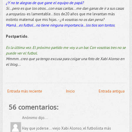
¿Y no te alegras de que gane el equipo de papá?
Si...pero es que los otros…con esas caritas...me dan ganas de ir a sus casas
a arroparlos.-
es lamentable...tios de20 años que me levantan más
instinto maternal que mis hijas
. - ¿A vosotras no os dan pena?
Mamá...es futbol…no tiene ninguna importancia…los tios son tontos.
Postpartido.
Es la última vez. El próximo partido me voy a un bar. Con vosotras tres no se
puede ver el futbol.
Mmmm..creo que ya tengo excusa para colgar una foto de Xabi Alonso en
el blog...
Entrada más reciente
Inicio
Entrada antigua
56 comentarios:
Anónimo dijo...
Hay que joderse... viejo Xabi Alonso, el futbolista más