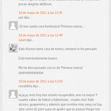
pocas alegrías atléticas.
10 de mayo de 2012 a las 11:45
javi dijo...
¡Te has vuelto una fumbolera! Primera noticia....
10 de mayo de 2012 a las 11:49
Juliet
dijo...
Xabi Alonso tiene cara de torero, siempre lo he pensado.
Está tremendamente bueno.
Me he descojonado con lo de "Primera noticia"
jajajaajajajajajajaj
10 de mayo de 2012 a las 12:50
ronaldiña dijo...
Ja,ja,ja, moli hoy has estado insuperable, eres la mejor! Y
cuanto sabes de futbol y futbolistas...madre mía! Xabi
alonso, guaperrimo y además qué nombre más sexy, no hay
otro como él, pero para un apaño que te parece Diego (sin