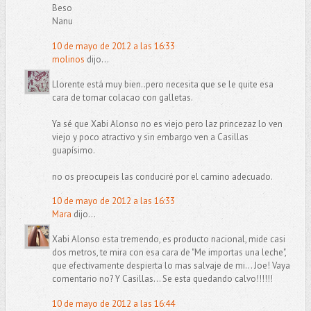
Beso
Nanu
10 de mayo de 2012 a las 16:33
molinos
dijo...
Llorente está muy bien..pero necesita que se le quite esa
cara de tomar colacao con galletas.
Ya sé que Xabi Alonso no es viejo pero laz princezaz lo ven
viejo y poco atractivo y sin embargo ven a Casillas
guapísimo.
no os preocupeis las conduciré por el camino adecuado.
10 de mayo de 2012 a las 16:33
Mara
dijo...
Xabi Alonso esta tremendo, es producto nacional, mide casi
dos metros, te mira con esa cara de "Me importas una leche",
que efectivamente despierta lo mas salvaje de mi... Joe! Vaya
comentario no? Y Casillas... Se esta quedando calvo!!!!!!
10 de mayo de 2012 a las 16:44