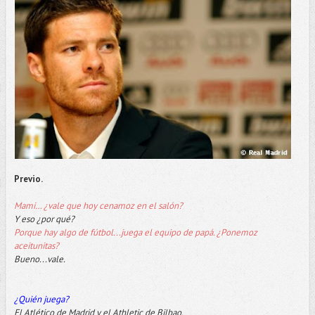
Previo.
Mami… ¿vale que hoy cenamoz en el salón?
Y eso ¿por qué?
Porque hay algo de fútbol...juega el equipo de papá. ¿Ponemoz
aceitunitas?
Bueno...vale.
¿Quién juega?
El Atlético de Madrid y el Athletic de Bilbao.