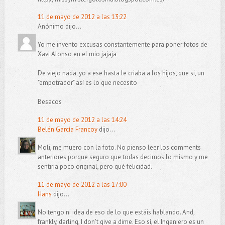
11 de mayo de 2012 a las 13:22
Anónimo dijo...
Yo me invento excusas constantemente para poner fotos de
Xavi Alonso en el mio jajaja
De viejo nada, yo a ese hasta le criaba a los hijos, que si, un
"empotrador" así es lo que necesito
Besacos
11 de mayo de 2012 a las 14:24
Belén García Francoy
dijo...
Moli, me muero con la foto. No pienso leer los comments
anteriores porque seguro que todas decimos lo mismo y me
sentiría poco original, pero qué felicidad.
11 de mayo de 2012 a las 17:00
Hans
dijo...
No tengo ni idea de eso de lo que estáis hablando. And,
frankly, darling, I don't give a dime. Eso sí, el Ingeniero es un