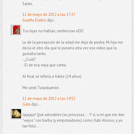
Santo.
11 de mayo de 2012 a las 17:27
JuanRa Diablo
dijo...
Tus hijas no hablan, sentencian xDD
Lo de la percepción de la edad me deja de piedra. Mi hija me
decía el otro día que le pusiera otra vez ese video que le
gustaba tanto.
- ¿Cuál?
- El de esa vieja que canta.
Al final se refería a Adele (24 años)
Me sentí Tutankamón.
11 de mayo de 2012 a las 19:52
Gata
dijo...
Jajajaja! Qué adorablez las princezaz.... Y sí, a mí que me den
"viejos" con barba (y empotradores) como Xabi Alonso, y yo
tan feliz...