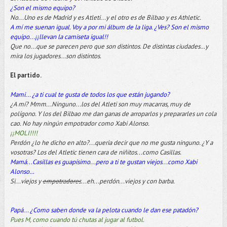
¿Son el mismo equipo?
No...Uno es de Madrid y es Atleti...y el otro es de Bilbao y es Athletic.
A mí me suenan igual. Voy a por mi álbum de la liga. ¿Ves? Son el mismo
equipo...¡¡llevan la camiseta igual!!
Que no...que se parecen pero que son distintos. De distintas ciudades…y
mira los jugadores...son distintos.
El partido.
Mami... ¿a ti cual te gusta de todos los que están jugando?
¿A mí? Mmm...Ninguno...los del Atleti son muy macarras, muy de
polígono. Y los del Bilbao me dan ganas de arroparlos y prepararles un cola
cao. No hay ningún empotrador como Xabi Alonso.
¡¡MOLI!!!!
Perdón ¿lo he dicho en alto?...queria decir que no me gusta ninguno. ¿Y a
vosotras? Los del Atletic tienen cara de niñitos...como Casillas.
Mamá...Casillas es guapísimo...pero a ti te gustan viejos...como Xabi
Alonso…
Si...viejos y
empotradores
...eh...perdón...viejos y con barba.
Papá... ¿Como saben donde va la pelota cuando le dan ese patadón?
Pues M, como cuando tú chutas al jugar al futbol.