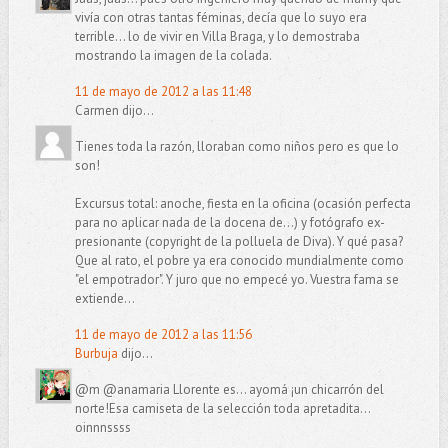
vivía con otras tantas féminas, decía que lo suyo era
terrible... lo de vivir en Villa Braga, y lo demostraba
mostrando la imagen de la colada.
11 de mayo de 2012 a las 11:48
Carmen dijo...
Tienes toda la razón, lloraban como niños pero es que lo
son!
Excursus total: anoche, fiesta en la oficina (ocasión perfecta
para no aplicar nada de la docena de...) y fotógrafo ex-
presionante (copyright de la polluela de Diva). Y qué pasa?
Que al rato, el pobre ya era conocido mundialmente como
"el empotrador". Y juro que no empecé yo. Vuestra fama se
extiende...
11 de mayo de 2012 a las 11:56
Burbuja
dijo...
@m @anamaria Llorente es... ayomá ¡un chicarrón del
norte!Esa camiseta de la selección toda apretadita...
oinnnssss