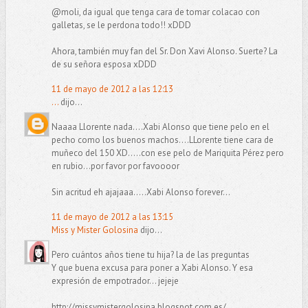
@moli, da igual que tenga cara de tomar colacao con
galletas, se le perdona todo!! xDDD
Ahora, también muy fan del Sr. Don Xavi Alonso. Suerte? La
de su señora esposa xDDD
11 de mayo de 2012 a las 12:13
...
dijo...
Naaaa Llorente nada....Xabi Alonso que tiene pelo en el
pecho como los buenos machos....LLorente tiene cara de
muñeco del 150 XD.....con ese pelo de Mariquita Pérez pero
en rubio...por favor por favoooor
Sin acritud eh ajajaaa.....Xabi Alonso forever...
11 de mayo de 2012 a las 13:15
Miss y Mister Golosina
dijo...
Pero cuántos años tiene tu hija? la de las preguntas
Y que buena excusa para poner a Xabi Alonso. Y esa
expresión de empotrador... jejeje
http://missymistergolosina.blogspot.com.es/