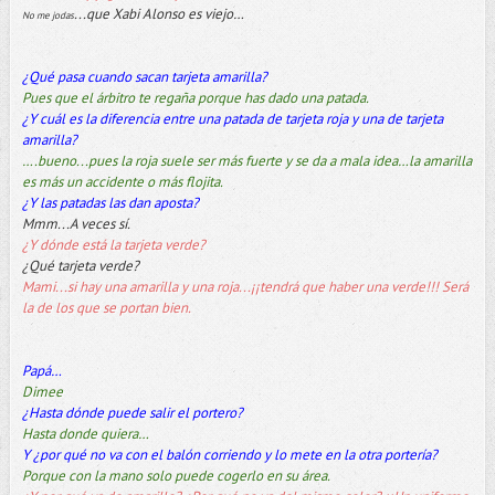
...que Xabi Alonso es viejo…
No me jodas
¿Qué pasa cuando sacan tarjeta amarilla?
Pues que el árbitro te regaña porque has dado una patada.
¿Y cuál es la diferencia entre una patada de tarjeta roja y una de tarjeta
amarilla?
….bueno...pues la roja suele ser más fuerte y se da a mala idea…la amarilla
es más un accidente o más flojita.
¿Y las patadas las dan aposta?
Mmm...A veces sí.
¿Y dónde está la tarjeta verde?
¿Qué tarjeta verde?
Mami...si hay una amarilla y una roja...¡¡tendrá que haber una verde!!! Será
la de los que se portan bien.
Papá…
Dimee
¿Hasta dónde puede salir el portero?
Hasta donde quiera…
Y ¿por qué no va con el balón corriendo y lo mete en la otra portería?
Porque con la mano solo puede cogerlo en su área.