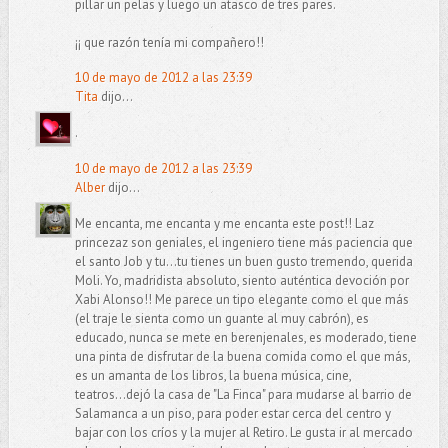
pillar un pelas y luego un atasco de tres pares.
¡¡ que razón tenía mi compañero!!
10 de mayo de 2012 a las 23:39
Tita
dijo...
.
10 de mayo de 2012 a las 23:39
Alber
dijo...
Me encanta, me encanta y me encanta este post!! Laz
princezaz son geniales, el ingeniero tiene más paciencia que
el santo Job y tu...tu tienes un buen gusto tremendo, querida
Moli. Yo, madridista absoluto, siento auténtica devoción por
Xabi Alonso!! Me parece un tipo elegante como el que más
(el traje le sienta como un guante al muy cabrón), es
educado, nunca se mete en berenjenales, es moderado, tiene
una pinta de disfrutar de la buena comida como el que más,
es un amanta de los libros, la buena música, cine,
teatros...dejó la casa de "La Finca" para mudarse al barrio de
Salamanca a un piso, para poder estar cerca del centro y
bajar con los críos y la mujer al Retiro. Le gusta ir al mercado