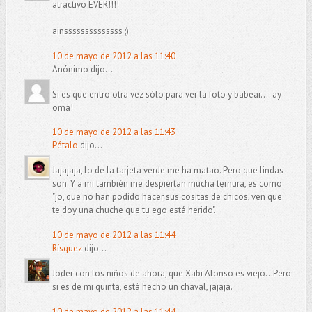
atractivo EVER!!!!
ainssssssssssssss ;)
10 de mayo de 2012 a las 11:40
Anónimo dijo...
Si es que entro otra vez sólo para ver la foto y babear.... ay
omá!
10 de mayo de 2012 a las 11:43
Pétalo
dijo...
Jajajaja, lo de la tarjeta verde me ha matao. Pero que lindas
son. Y a mí también me despiertan mucha ternura, es como
"jo, que no han podido hacer sus cositas de chicos, ven que
te doy una chuche que tu ego está herido".
10 de mayo de 2012 a las 11:44
Rísquez
dijo...
Joder con los niños de ahora, que Xabi Alonso es viejo...Pero
si es de mi quinta, está hecho un chaval, jajaja.
10 de mayo de 2012 a las 11:44