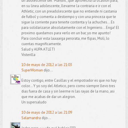
un adolescente del "Mandril", que aprovecha la ocasion para,
en su linea adolescente, llevarme la contraria e ir con el
Athletic, con un preadolescente que no entiende ni castania
de futbol y comenta a destiempo y con una princeza que te
sigue la corriente para tenerte contenta y la achuches... Es
para solidarizarse absolutamente con el Ingeniero... Enga! El
proximo quedamos para verlo en un bar, yo me apunto!
Para concluir esta laaaarga perorata, me flipas, Moli, lo
cuentas magnificamente.
Salud y AUPA ATLETI
Visterilla
10 de mayo de 2012 a las 21:03
SuperWoman
dijo...
Estoy contigo, entre Casillas y el empotrador es que no hay
color... Y yo soy del Atletico, pero como siempre llevo tres
dias fuera de casa y sin leerme ni las rayas de la mano, asi
que me acabas de dar un alegron.
Un supersaludo
10 de mayo de 2012 a las 21:09
Salamandra
dijo...