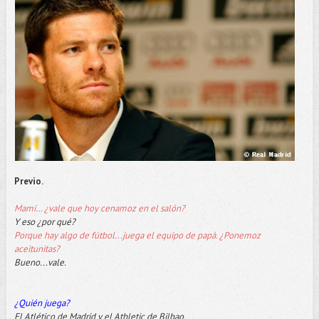
Previo.
Mami… ¿vale que hoy cenamoz en el salón?
Y eso ¿por qué?
Porque hay algo de fútbol...juega el equipo de papá. ¿Ponemoz
aceitunitas?
Bueno...vale.
¿Quién juega?
El Atlético de Madrid y el Athletic de Bilbao.