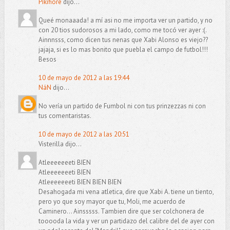
Pikifiore
dijo...
Queé monaaada! a mí asi no me importa ver un partido, y no
con 20 tios sudorosos a mi lado, como me tocó ver ayer :(.
Ainnnsss, como dicen tus nenas que Xabi Alonso es viejo??
jajaja, si es lo mas bonito que puebla el campo de futbol!!!
Besos
10 de mayo de 2012 a las 19:44
NáN
dijo...
No vería un partido de Fumbol ni con tus prinzezzas ni con
tus comentaristas.
10 de mayo de 2012 a las 20:51
Visterilla dijo...
Atleeeeeeeti BIEN
Atleeeeeeeti BIEN
Atleeeeeeeti BIEN BIEN BIEN
Desahogada mi vena atletica, dire que Xabi A. tiene un tiento,
pero yo que soy mayor que tu, Moli, me acuerdo de
Caminero... Ainsssss. Tambien dire que ser colchonera de
tooooda la vida y ver un partidazo del calibre del de ayer con