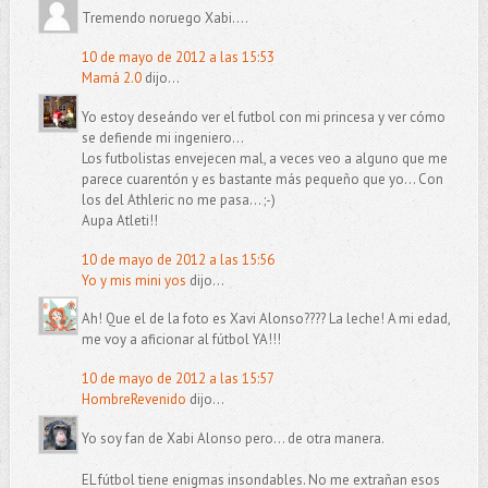
Tremendo noruego Xabi....
10 de mayo de 2012 a las 15:53
Mamá 2.0
dijo...
Yo estoy deseándo ver el futbol con mi princesa y ver cómo
se defiende mi ingeniero...
Los futbolistas envejecen mal, a veces veo a alguno que me
parece cuarentón y es bastante más pequeño que yo... Con
los del Athleric no me pasa... ;-)
Aupa Atleti!!
10 de mayo de 2012 a las 15:56
Yo y mis mini yos
dijo...
Ah! Que el de la foto es Xavi Alonso???? La leche! A mi edad,
me voy a aficionar al fútbol YA!!!
10 de mayo de 2012 a las 15:57
HombreRevenido
dijo...
Yo soy fan de Xabi Alonso pero... de otra manera.
EL fútbol tiene enigmas insondables. No me extrañan esos