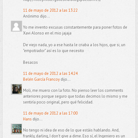
11 de mayo de 2012 a las 13:22
Anónimo dijo...
Yo me invento excusas constantemente para poner fotos de
Xavi Alonso en el mio jajaja
De viejo nada, yo a ese hasta le criaba a los hijos, que si, un
"empotrador" así es lo que necesito
Besacos
11 de mayo de 2012 a las 14:24
Belén García Francoy
dijo...
Moli, me muero con la foto. No pienso leer los comments
anteriores porque seguro que todas decimos lo mismo y me
sentiría poco original, pero qué felicidad.
11 de mayo de 2012 a las 17:00
Hans
dijo...
No tengo ni idea de eso de lo que estáis hablando. And,
frankly, darling, I don't give a dime. Eso sí, el Ingeniero es un