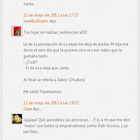
Santo.
11 de mayo de 2012 a las 17:27
JuanRa Diablo
dijo...
Tus hijas no hablan, sentencian xDD
Lo de la percepción de la edad me deja de piedra. Mi hija me
decía el otro día que le pusiera otra vez ese video que le
gustaba tanto.
- ¿Cuál?
- El de esa vieja que canta.
Al final se refería a Adele (24 años)
Me sentí Tutankamón.
11 de mayo de 2012 a las 19:52
Gata
dijo...
Jajajaja! Qué adorablez las princezaz.... Y sí, a mí que me den
"viejos" con barba (y empotradores) como Xabi Alonso, y yo
tan feliz...