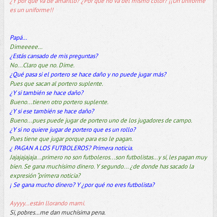
¿Y por qué va de amarillo? ¿Por qué no va del mismo color? ¡¡Un uniforme
es un uniforme!!
Papá…
Dimeeeee…
¿Estás cansado de mis preguntas?
No...Claro que no. Dime.
¿Qué pasa si el portero se hace daño y no puede jugar más?
Pues que sacan al portero suplente.
¿Y si también se hace daño?
Bueno...tienen otro portero suplente.
¿Y si ese también se hace daño?
Bueno...pues puede jugar de portero uno de los jugadores de campo.
¿Y si no quiere jugar de portero que es un rollo?
Pues tiene que jugar porque para eso le pagan.
¿ PAGAN A LOS FUTBOLEROS? Primera noticia.
Jajajajajaja...primero no son futboleros...son futbolistas…y sí, les pagan muy
bien. Se gana muchísimo dinero. Y segundo... ¿de donde has sacado la
expresión “primera noticia?
¡ Se gana mucho dinero? Y ¿por qué no eres futbolista?
Ayyyy…están llorando mami.
Si, pobres…me dan muchísima pena.