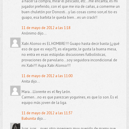
a hacer la compra, mirar el pescado, etc...me encanta, es mi
jugador preferido, con el que me iria de cañas, a comerme un
buen chuletón por Donosti...y las cosas como son,el tio es
guapo, esa barbita le queda bien...es un crack!!
11 de mayo de 2012 a las 1:18
Anónimo dijo...
Xabi Alonso es EL HOMBRE!!! Guapo hasta decir basta (¡¿qué
eso de que es viejo?!), es elegante, le gusta la buena mesa,
no entra en esas estúpidas discusiones futbolísticas,
provaciones de parvulario...soy seguidora incondicional de
mi Xabi!!! Aupa Xabi Alonso!!!
11 de mayo de 2012 a las 11:00
Anita dijo...
Mara...Llorente es el Rey León.
Carmen...no es que parezcan yogurines, es que lo son. Es el
equipo más joven de la liga.
11 de mayo de 2012 a las 11:37
Babunita
dijo...
Juas, juas... pues otro ingeniero muy querido de mamy que