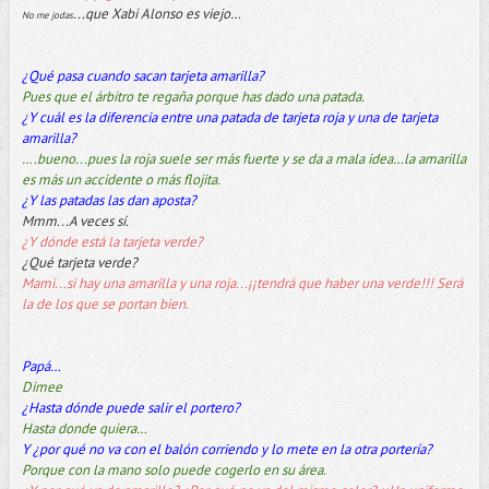
...que Xabi Alonso es viejo…
No me jodas
¿Qué pasa cuando sacan tarjeta amarilla?
Pues que el árbitro te regaña porque has dado una patada.
¿Y cuál es la diferencia entre una patada de tarjeta roja y una de tarjeta
amarilla?
….bueno...pues la roja suele ser más fuerte y se da a mala idea…la amarilla
es más un accidente o más flojita.
¿Y las patadas las dan aposta?
Mmm...A veces sí.
¿Y dónde está la tarjeta verde?
¿Qué tarjeta verde?
Mami...si hay una amarilla y una roja...¡¡tendrá que haber una verde!!! Será
la de los que se portan bien.
Papá…
Dimee
¿Hasta dónde puede salir el portero?
Hasta donde quiera…
Y ¿por qué no va con el balón corriendo y lo mete en la otra portería?
Porque con la mano solo puede cogerlo en su área.