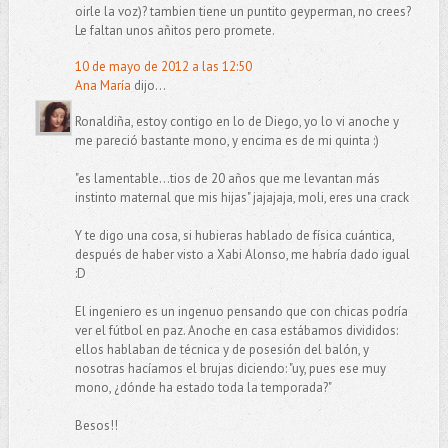
oirle la voz)? tambien tiene un puntito geyperman, no crees?
Le faltan unos añitos pero promete.
10 de mayo de 2012 a las 12:50
Ana María
dijo...
Ronaldiña, estoy contigo en lo de Diego, yo lo vi anoche y
me pareció bastante mono, y encima es de mi quinta :)
"es lamentable...tios de 20 años que me levantan más
instinto maternal que mis hijas" jajajaja, moli, eres una crack
Y te digo una cosa, si hubieras hablado de física cuántica,
después de haber visto a Xabi Alonso, me habría dado igual
:D
El ingeniero es un ingenuo pensando que con chicas podría
ver el fútbol en paz. Anoche en casa estábamos divididos:
ellos hablaban de técnica y de posesión del balón, y
nosotras hacíamos el brujas diciendo: "uy, pues ese muy
mono, ¿dónde ha estado toda la temporada?"
Besos!!