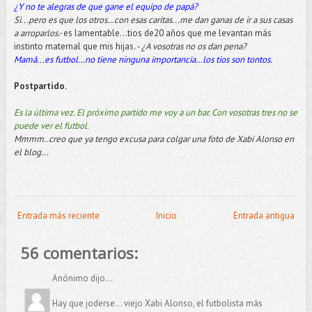
¿Y no te alegras de que gane el equipo de papá?
Si...pero es que los otros…con esas caritas...me dan ganas de ir a sus casas
a arroparlos.-
es lamentable...tios de20 años que me levantan más
instinto maternal que mis hijas
. - ¿A vosotras no os dan pena?
Mamá...es futbol…no tiene ninguna importancia…los tios son tontos.
Postpartido.
Es la última vez. El próximo partido me voy a un bar. Con vosotras tres no se
puede ver el futbol.
Mmmm..creo que ya tengo excusa para colgar una foto de Xabi Alonso en
el blog...
Entrada más reciente
Inicio
Entrada antigua
56 comentarios:
Anónimo dijo...
Hay que joderse... viejo Xabi Alonso, el futbolista más