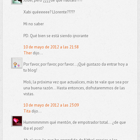
Joder, pero ¿¿¿¿de qué hablais????
Xabi quéeeeee? Llorente?????
Mi no saber
PD. Qué bien se está siendo ijnorante
10 de mayo de 2012 a las 21:58
Ther
dijo...
Por favor, por favor, por favor... ¡Qué gustazo da entrar hoy a
tu blog!
Moli, la próxima vez que actualices, más te vale que sea por
una buena razón... Hasta entonces, disfrutaremmos de las
vistas.
10 de mayo de 2012 a las 23:09
Tita
dijo...
Hummmmmm qué mentón, de empotrador total... ¿de que
iba el post?