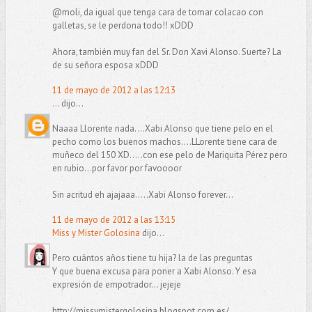
@moli, da igual que tenga cara de tomar colacao con
galletas, se le perdona todo!! xDDD
Ahora, también muy fan del Sr. Don Xavi Alonso. Suerte? La
de su señora esposa xDDD
11 de mayo de 2012 a las 12:13
...
dijo...
Naaaa Llorente nada....Xabi Alonso que tiene pelo en el
pecho como los buenos machos....LLorente tiene cara de
muñeco del 150 XD.....con ese pelo de Mariquita Pérez pero
en rubio...por favor por favoooor
Sin acritud eh ajajaaa.....Xabi Alonso forever...
11 de mayo de 2012 a las 13:15
Miss y Mister Golosina
dijo...
Pero cuántos años tiene tu hija? la de las preguntas
Y que buena excusa para poner a Xabi Alonso. Y esa
expresión de empotrador... jejeje
http://missymistergolosina.blogspot.com.es/