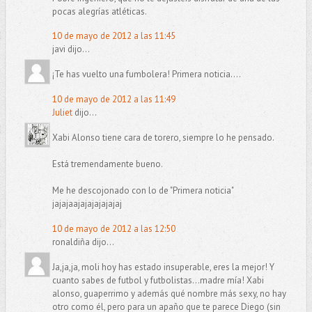
pocas alegrías atléticas.
10 de mayo de 2012 a las 11:45
javi dijo...
¡Te has vuelto una fumbolera! Primera noticia....
10 de mayo de 2012 a las 11:49
Juliet
dijo...
Xabi Alonso tiene cara de torero, siempre lo he pensado.
Está tremendamente bueno.
Me he descojonado con lo de "Primera noticia"
jajajaajajajajajajaj
10 de mayo de 2012 a las 12:50
ronaldiña dijo...
Ja,ja,ja, moli hoy has estado insuperable, eres la mejor! Y
cuanto sabes de futbol y futbolistas...madre mía! Xabi
alonso, guaperrimo y además qué nombre más sexy, no hay
otro como él, pero para un apaño que te parece Diego (sin