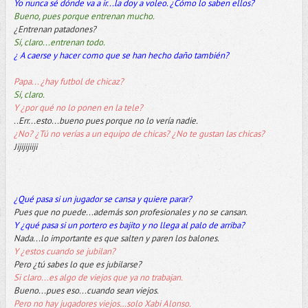
Yo nunca sé dónde va a ir...la doy a voleo. ¿Cómo lo saben ellos?
Bueno, pues porque entrenan mucho.
¿Entrenan patadones?
Sí, claro...entrenan todo.
¿ A caerse y hacer como que se han hecho daño también?
Papa... ¿hay futbol de chicaz?
Sí, claro.
Y ¿por qué no lo ponen en la tele?
..Err...esto...bueno pues porque no lo vería nadie.
¿No? ¿Tú no verías a un equipo de chicas? ¿No te gustan las chicas?
Jijijijiiji
¿Qué pasa si un jugador se cansa y quiere parar?
Pues que no puede...además son profesionales y no se cansan.
Y ¿qué pasa si un portero es bajito y no llega al palo de arriba?
Nada...lo importante es que salten y paren los balones.
Y ¿estos cuando se jubilan?
Pero ¿tú sabes lo que es jubilarse?
Si claro...es algo de viejos que ya no trabajan.
Bueno...pues eso...cuando sean viejos.
Pero no hay jugadores viejos…solo Xabi Alonso.