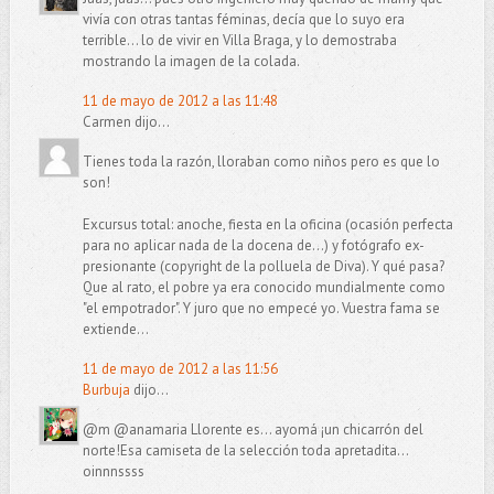
vivía con otras tantas féminas, decía que lo suyo era
terrible... lo de vivir en Villa Braga, y lo demostraba
mostrando la imagen de la colada.
11 de mayo de 2012 a las 11:48
Carmen dijo...
Tienes toda la razón, lloraban como niños pero es que lo
son!
Excursus total: anoche, fiesta en la oficina (ocasión perfecta
para no aplicar nada de la docena de...) y fotógrafo ex-
presionante (copyright de la polluela de Diva). Y qué pasa?
Que al rato, el pobre ya era conocido mundialmente como
"el empotrador". Y juro que no empecé yo. Vuestra fama se
extiende...
11 de mayo de 2012 a las 11:56
Burbuja
dijo...
@m @anamaria Llorente es... ayomá ¡un chicarrón del
norte!Esa camiseta de la selección toda apretadita...
oinnnssss