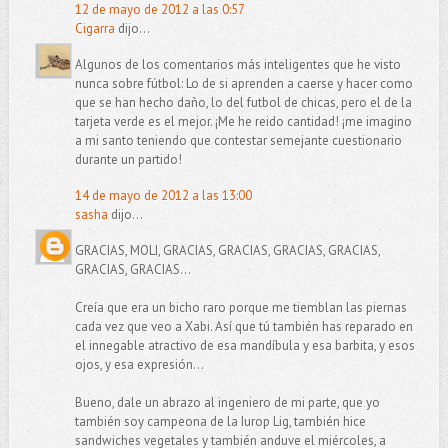
12 de mayo de 2012 a las 0:57
Cigarra
dijo...
Algunos de los comentarios más inteligentes que he visto
nunca sobre fútbol: Lo de si aprenden a caerse y hacer como
que se han hecho daño, lo del futbol de chicas, pero el de la
tarjeta verde es el mejor. ¡Me he reido cantidad! ¡me imagino
a mi santo teniendo que contestar semejante cuestionario
durante un partido!
14 de mayo de 2012 a las 13:00
sasha
dijo...
GRACIAS, MOLI, GRACIAS, GRACIAS, GRACIAS, GRACIAS,
GRACIAS, GRACIAS...
Creía que era un bicho raro porque me tiemblan las piernas
cada vez que veo a Xabi. Así que tú también has reparado en
el innegable atractivo de esa mandíbula y esa barbita, y esos
ojos, y esa expresión...
Bueno, dale un abrazo al ingeniero de mi parte, que yo
también soy campeona de la Iurop Lig, también hice
sandwiches vegetales y también anduve el miércoles, a