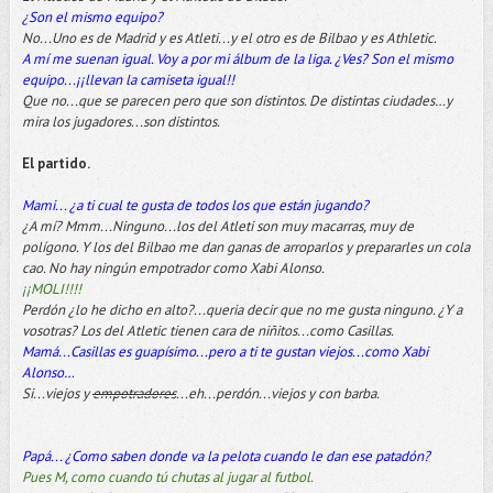
¿Son el mismo equipo?
No...Uno es de Madrid y es Atleti...y el otro es de Bilbao y es Athletic.
A mí me suenan igual. Voy a por mi álbum de la liga. ¿Ves? Son el mismo
equipo...¡¡llevan la camiseta igual!!
Que no...que se parecen pero que son distintos. De distintas ciudades…y
mira los jugadores...son distintos.
El partido.
Mami... ¿a ti cual te gusta de todos los que están jugando?
¿A mí? Mmm...Ninguno...los del Atleti son muy macarras, muy de
polígono. Y los del Bilbao me dan ganas de arroparlos y prepararles un cola
cao. No hay ningún empotrador como Xabi Alonso.
¡¡MOLI!!!!
Perdón ¿lo he dicho en alto?...queria decir que no me gusta ninguno. ¿Y a
vosotras? Los del Atletic tienen cara de niñitos...como Casillas.
Mamá...Casillas es guapísimo...pero a ti te gustan viejos...como Xabi
Alonso…
Si...viejos y
empotradores
...eh...perdón...viejos y con barba.
Papá... ¿Como saben donde va la pelota cuando le dan ese patadón?
Pues M, como cuando tú chutas al jugar al futbol.