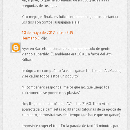
Ah, sí ¡oye, lo que he aprendido de fútbol gracias a las
preguntas de tus hijas!
Y lo mejor, el final...es fútbol, no tiene ninguna importancia,
los tíos son tontos jajajajajajajajaja
10 de mayo de 2012 a las 23:39
Hermano E.
dijo...
Ayer en Barcelona cenando en un bar petado de gente
viendo el partido. El ambiente era 10 a 1 a favor del Ath.
Bilbao.
Le digo a mi compañero, "a ver si ganan los los del At. Madrid,
y se callan todos estos un poquito"
Mi compañero responde, "mejor que no, que luego los
colchoneros se ponen muy plastas".
Hoy llego a la estación del AVE a las 21:30. Todo Atocha
abarrotada de camisetas rojiblancas (algunas de la época de
caminero, demostrativas del tiempo que hace que no ganan).
Imposible coger el tren. En la parada de taxi 15 minutos para