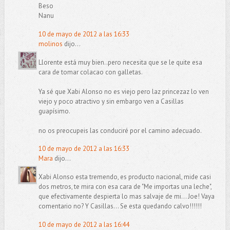
Beso
Nanu
10 de mayo de 2012 a las 16:33
molinos
dijo...
Llorente está muy bien..pero necesita que se le quite esa
cara de tomar colacao con galletas.
Ya sé que Xabi Alonso no es viejo pero laz princezaz lo ven
viejo y poco atractivo y sin embargo ven a Casillas
guapísimo.
no os preocupeis las conduciré por el camino adecuado.
10 de mayo de 2012 a las 16:33
Mara
dijo...
Xabi Alonso esta tremendo, es producto nacional, mide casi
dos metros, te mira con esa cara de "Me importas una leche",
que efectivamente despierta lo mas salvaje de mi... Joe! Vaya
comentario no? Y Casillas... Se esta quedando calvo!!!!!!
10 de mayo de 2012 a las 16:44