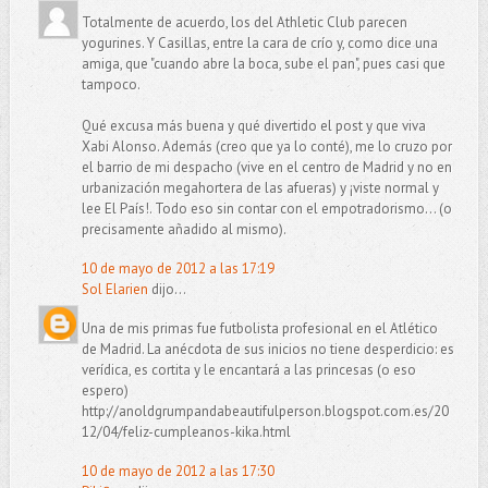
Totalmente de acuerdo, los del Athletic Club parecen
yogurines. Y Casillas, entre la cara de crío y, como dice una
amiga, que "cuando abre la boca, sube el pan", pues casi que
tampoco.
Qué excusa más buena y qué divertido el post y que viva
Xabi Alonso. Además (creo que ya lo conté), me lo cruzo por
el barrio de mi despacho (vive en el centro de Madrid y no en
urbanización megahortera de las afueras) y ¡viste normal y
lee El País!. Todo eso sin contar con el empotradorismo... (o
precisamente añadido al mismo).
10 de mayo de 2012 a las 17:19
Sol Elarien
dijo...
Una de mis primas fue futbolista profesional en el Atlético
de Madrid. La anécdota de sus inicios no tiene desperdicio: es
verídica, es cortita y le encantará a las princesas (o eso
espero)
http://anoldgrumpandabeautifulperson.blogspot.com.es/20
12/04/feliz-cumpleanos-kika.html
10 de mayo de 2012 a las 17:30