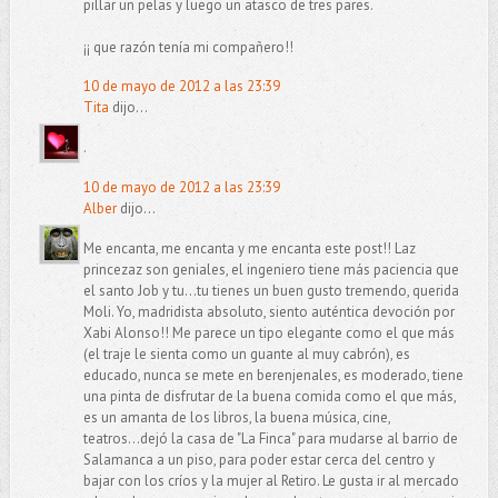
pillar un pelas y luego un atasco de tres pares.
¡¡ que razón tenía mi compañero!!
10 de mayo de 2012 a las 23:39
Tita
dijo...
.
10 de mayo de 2012 a las 23:39
Alber
dijo...
Me encanta, me encanta y me encanta este post!! Laz
princezaz son geniales, el ingeniero tiene más paciencia que
el santo Job y tu...tu tienes un buen gusto tremendo, querida
Moli. Yo, madridista absoluto, siento auténtica devoción por
Xabi Alonso!! Me parece un tipo elegante como el que más
(el traje le sienta como un guante al muy cabrón), es
educado, nunca se mete en berenjenales, es moderado, tiene
una pinta de disfrutar de la buena comida como el que más,
es un amanta de los libros, la buena música, cine,
teatros...dejó la casa de "La Finca" para mudarse al barrio de
Salamanca a un piso, para poder estar cerca del centro y
bajar con los críos y la mujer al Retiro. Le gusta ir al mercado