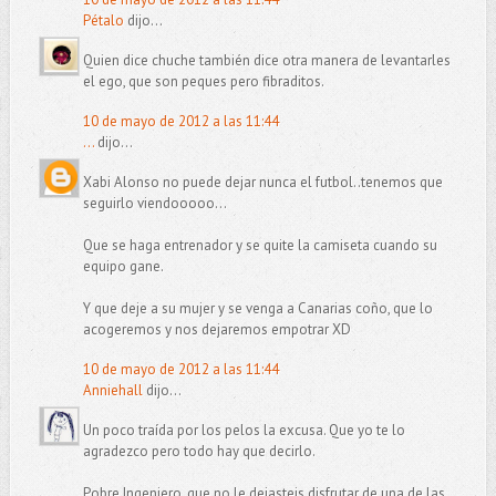
Pétalo
dijo...
Quien dice chuche también dice otra manera de levantarles
el ego, que son peques pero fibraditos.
10 de mayo de 2012 a las 11:44
...
dijo...
Xabi Alonso no puede dejar nunca el futbol..tenemos que
seguirlo viendooooo...
Que se haga entrenador y se quite la camiseta cuando su
equipo gane.
Y que deje a su mujer y se venga a Canarias coño, que lo
acogeremos y nos dejaremos empotrar XD
10 de mayo de 2012 a las 11:44
Anniehall
dijo...
Un poco traída por los pelos la excusa. Que yo te lo
agradezco pero todo hay que decirlo.
Pobre Ingeniero, que no le dejasteis disfrutar de una de las