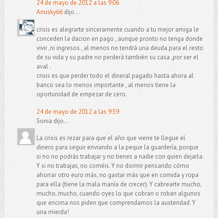
24 de mayo de 2012 a las 9:06
Anusky66
dijo...
crisis es alegrarte sinceramente cuando a tu mejor amiga le
conceden la dacion en pago , aunque pronto no tenga donde
vivir ,ni ingresos , al menos no tendrá una deuda para el resto
de su vida y su padre no perderá también su casa ,por ser el
aval .
crisis es que perder todo el dineral pagado hasta ahora al
banco sea lo menos importante , al menos tiene la
oportunidad de empezar de cero.
24 de mayo de 2012 a las 9:59
Sonia dijo...
La crisis es rezar para que el año que viene te llegue el
dinero para seguir enviando a la peque la guardería, porque
si no no podrás trabajar y no tienes a nadie con quien dejarla.
Y si no trabajas, no coméis. Y no dormir pensando cómo
ahorrar otro euro más, no gastar más que en comida y ropa
para ella (tiene la mala manía de crecer). Y cabrearte mucho,
mucho, mucho, cuando oyes lo que cobran o roban algunos
que encima nos piden que comprendamos la austeridad. Y
una mierda!