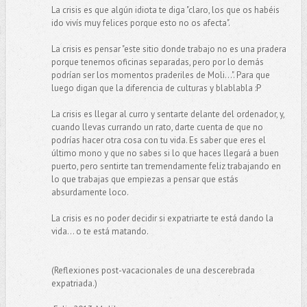
La crisis es que algún idiota te diga "claro, los que os habéis
ido vivís muy felices porque esto no os afecta".
La crisis es pensar "este sitio donde trabajo no es una pradera
porque tenemos oficinas separadas, pero por lo demás
podrían ser los momentos praderiles de Moli...". Para que
luego digan que la diferencia de culturas y blablabla :P
La crisis es llegar al curro y sentarte delante del ordenador, y,
cuando llevas currando un rato, darte cuenta de que no
podrías hacer otra cosa con tu vida. Es saber que eres el
último mono y que no sabes si lo que haces llegará a buen
puerto, pero sentirte tan tremendamente feliz trabajando en
lo que trabajas que empiezas a pensar que estás
absurdamente loco.
La crisis es no poder decidir si expatriarte te está dando la
vida... o te está matando.
(Reflexiones post-vacacionales de una descerebrada
expatriada.)