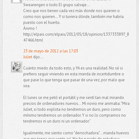
Swearengen o todo El grupo salvaje...
Creo que nos tienen cada vez más donde nos quieren o
como nos quieren... Y si tuviera dónde, también me habría
puesto con el huerto.
Ánimo !
http://elpais.com/elpais/2012/05/18/opinion/1337333897_8
47466.html
23 de mayo de 2012 a las 17:03
Juliet
dijo...
Cuánto miedo da todo esto, y YA es una realidad. No sé si
prefiero seguir viviendo en esta mierda de incertidumbre o
que pase lo que tenga que pasar de una vez, por malo que
sea.
El lunes se me petó el portátil y me sentí tan mal mirando
precios de ordenadores nuevos... Mi novio me animaba: "Mira
Juliet, si todo explota no tendremos un duro, pero como
mínimo tendremos un ordenador. Y si no lo compramos no
tendremos ni un duro ni un ordenador."
Igualmente, me siento como "derrochadora"... manda huevos
que me tenga que sentir así. No he parado de estudiar y