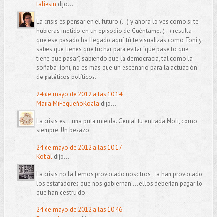
taliesin
dijo...
La crisis es pensar en el futuro (...) y ahora lo ves como si te
hubieras metido en un episodio de Cuéntame. (...) resulta
que ese pasado ha llegado aquí, tú te visualizas como Toni y
sabes que tienes que luchar para evitar “que pase lo que
tiene que pasar”, sabiendo que la democracia, tal como la
soñaba Toni, no es más que un escenario para la actuación
de patéticos políticos.
24 de mayo de 2012 a las 10:14
Maria MiPequeñoKoala
dijo...
La crisis es... una puta mierda. Genial tu entrada Moli, como
siempre. Un besazo
24 de mayo de 2012 a las 10:17
Kobal
dijo...
La crisis no la hemos provocado nosotros , la han provocado
los estafadores que nos gobiernan ... ellos deberían pagar lo
que han destruido.
24 de mayo de 2012 a las 10:46