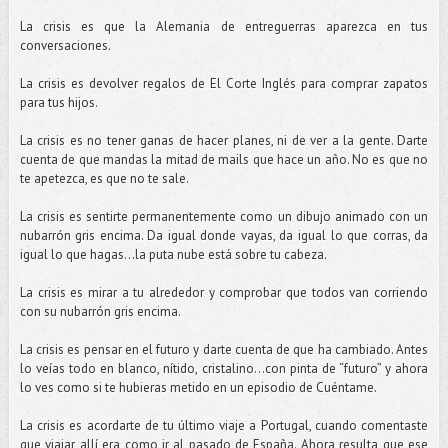
La crisis es que la Alemania de entreguerras aparezca en tus
conversaciones.
La crisis es devolver regalos de El Corte Inglés para comprar zapatos
para tus hijos.
La crisis es no tener ganas de hacer planes, ni de ver a la gente. Darte
cuenta de que mandas la mitad de mails que hace un año. No es que no
te apetezca, es que no te sale.
La crisis es sentirte permanentemente como un dibujo animado con un
nubarrón gris encima. Da igual donde vayas, da igual lo que corras, da
igual lo que hagas...la puta nube está sobre tu cabeza.
La crisis es mirar a tu alrededor y comprobar que todos van corriendo
con su nubarrón gris encima.
La crisis es pensar en el futuro y darte cuenta de que ha cambiado. Antes
lo veías todo en blanco, nítido, cristalino...con pinta de “futuro” y ahora
lo ves como si te hubieras metido en un episodio de Cuéntame.
La crisis es acordarte de tu último viaje a Portugal, cuando comentaste
que viajar allí era como ir al pasado de España. Ahora resulta que ese