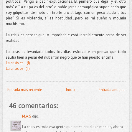
políticos. “Vengo a pedir explicaciones. El primero que diga “y el otro
más” o “la culpa es del otro” o hable jerga demagógica suponiendo que
soy gilipollas…
le meto un tiro
le tiro al lago con un peso atado a los
pies”. Sí es violencia, sí es hostilidad…pero es mi sueño y molaría
muchísimo.
La crisis es pensar que lo improbable está increíblemente cerca de ser
realidad.
La crisis es levantarte todos los días, esforzarte en pensar que todo
saldrá bien a pesar del nubarrón negro que te han puesto encima.
La crisis es...(I)
La crisis es..(II)
Entrada más reciente
Inicio
Entrada antigua
46 comentarios:
M.A.S
dijo...
La crisis es toda esa gente que antes era clase media y ahora