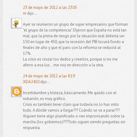
23 de mayo de 2012 a las 23:05
m
dijo...
Ayer se reunieron un grupo de super empresarios que forman
"el grupo de la competencia". Dijeron que España no está tan
mal, que la prima de riesgo por la situación real debería ser
150 en lugar de 450, que la recesión del PIB tocará fondo a
finales de año y que el paro con la reforma se reducirá al
17%.
La crisis es cruzar los dedos y creerlos, porque si no me
aferro a esa luz... me voy en dirección a la otra.
24 de mayo de 2012 a las 8:19
XEIA2410
dijo...
Incertidumbre y tristeza, básicamente. Me quedo con el
nubarrón, es muy gráfico.
Crisis es también tener claro que todavía no lo has visto
todo. A dónde vamos a llegar??? Cuándo se va a parar???
Alguien tiene algo planificado o van improvisando sobre la
marcha (los gobiernos)???Todo siguen siendo preguntas sin
respuesta.