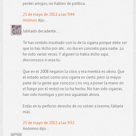
perder amigos, no hables de política.
25 de mayo de 2012 a las 9:44
molinos
dijo...
Jubilado decadente...
Te has sentido insultado con lo de la cigarra porque debe ser
que lo has dicho por ahí...no iba en concreto para nadie..Lo
he oido varias veces. Y alguien lo habia dicho aquí,
desconozco si eras tu.
Que en el 2008 negaron la crisis y era mentira es obvio. Que
el estado actuó como una cigarra es cierto, pero la mayor
parte de la gente que conozco ( no voy a poner la mano en
el fuego por el resto) no lo ha hecho. No han sido cigarras,
han sido hormigas y por eso aguantan ahora.
Estás en tu perfecto derecho de no volver a leerme, faltaría
más.
25 de mayo de 2012 a las 9:52
Anónimo dijo...