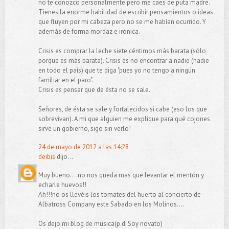
no te conozco personalmente pero me caes de puta madre.
Tienes la enorme habilidad de escribir pensamientos o ideas
que fluyen por mi cabeza pero no se me habían ocurrido. Y
además de forma mordaz e irónica.
Crisis es comprar la leche siete céntimos más barata (sólo
porque es más barata). Crisis es no encontrar a nadie (nadie
en todo el país) que te diga "pues yo no tengo a ningún
familiar en el paro".
Crisis es pensar que de ésta no se sale.
Señores, de ésta se sale y fortalecidos si cabe (eso los que
sobrevivan). A mi que alguien me explique para qué cojones
sirve un gobierno, sigo sin verlo!
24 de mayo de 2012 a las 14:28
deibis
dijo...
Muy bueno....no nos queda mas que levantar el mentón y
echarle huevos!!
Ah!!!no os llevéis los tomates del huerto al concierto de
Albatross Company este Sabado en los Molinos....
Os dejo mi blog de musica(p.d. Soy novato)