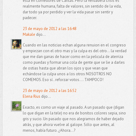
está en comedores de Cáritas. Pero la verdadera crisis es
realmente humana, falta de valores, sin sentido de la vida,
dar todo ya por perdido y ver la vida pasar sin sentir y
padecer.
23 de mayo de 2012 a las 16:48
Makale
dijo...
Cuando en las noticias echan alguna renuion en el congreso
y empiezan con el otro mas y la culpa es del otro... la verdad
que me dan ganas de hacer como en la pelicula de aterriza
como puedas y formar una cola de gente que se lie a darles
de ostias hasta que abran los ojos y que vean que
echándose la culpa unos a los otros NOSOTROS NO
COMEMOS. Eso sí.. reforzar votos.... TAMPOCO!
23 de mayo de 2012 a las 16:52
Elena Rius
dijo...
Exacto, es como un viaje al pasado. A un pasado que (digan
lo que digan en la tele) no era de bonitos colores sepia, sino
gris y sucio. Un pasado que nos alegramos de haber dejado
atrás, y que ahora vuelve al galope. Sólo que antes, al
menos, había futuro. ¿Ahora...?