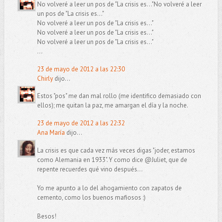
No volveré a leer un pos de "La crisis es..."No volveré a leer
un pos de "La crisis es..."
No volveré a leer un pos de "La crisis es..."
No volveré a leer un pos de "La crisis es..."
No volveré a leer un pos de "La crisis es..."
...
23 de mayo de 2012 a las 22:30
Chirly
dijo...
Estos "pos" me dan mal rollo (me identifico demasiado con
ellos); me quitan la paz, me amargan el día y la noche.
23 de mayo de 2012 a las 22:32
Ana María
dijo...
La crisis es que cada vez más veces digas "joder, estamos
como Alemania en 1933". Y como dice @Juliet, que de
repente recuerdes qué vino después...
Yo me apunto a lo del ahogamiento con zapatos de
cemento, como los buenos mafiosos :)
Besos!