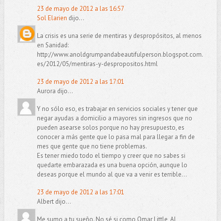
23 de mayo de 2012 a las 16:57
Sol Elarien
dijo...
La crisis es una serie de mentiras y despropósitos, al menos
en Sanidad:
http://www.anoldgrumpandabeautifulperson.blogspot.com.
es/2012/05/mentiras-y-despropositos.html
23 de mayo de 2012 a las 17:01
Aurora dijo...
Y no sólo eso, es trabajar en servicios sociales y tener que
negar ayudas a domicilio a mayores sin ingresos que no
pueden asearse solos porque no hay presupuesto, es
conocer a más gente que lo pasa mal para llegar a fin de
mes que gente que no tiene problemas.
Es tener miedo todo el tiempo y creer que no sabes si
quedarte embarazada es una buena opción, aunque lo
deseas porque el mundo al que va a venir es terrible...
23 de mayo de 2012 a las 17:01
Albert dijo...
Me sumo a tu sueño. No sé si como Omar Little, Al