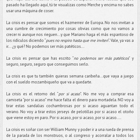
pasado ha llegado aquí, tú te visualizas como Merche y encima no sabes
usar una máquina de coser.
La crisis es pensar que somos el hazmerreir de Europa. No nos invitan a
una cumbre de crecimiento por cosas obvias como que no vamos a
crecer ni aunque nos rieguen…y que Mariano haga el más espantoso de
los ridículos diciendo “
pues no respiro hasta que me inviten
”. Vale, ya vas a
ir… ¿y qué? No podemos ser más patéticos…
La crisis es pensar que has escrito “
no podemos ser más patéticos
” y
seguro, seguro, seguro que conseguimos serlo.
La crisis es que tu también quieras semana caribeña…que vaya a juego
con el sueldo mozambiqueño que va a quedarte.
La crisis es el retorno del “
por si acaso
”. No me voy a comprar esa
camiseta “por si acaso” me hace falta el dinero para mortadela. NO voy a
tirar estas sandalias cochambrosas por si acaso aguantan todo el
verano. No voy a tirar estos jerseys de pelotillas por si acaso el otoño
que viene estoy en paro. Por si acaso, por si acaso, por si acaso….
La crisis es soñar con ser William Munny y poder ir a una rueda de prensa
de la parada de los monstruos, o al congreso y acorralar a todos los