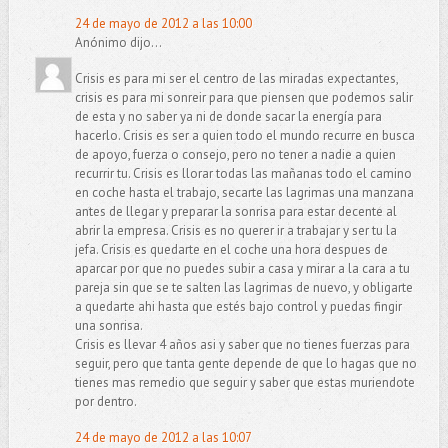
24 de mayo de 2012 a las 10:00
Anónimo dijo...
Crisis es para mi ser el centro de las miradas expectantes,
crisis es para mi sonreir para que piensen que podemos salir
de esta y no saber ya ni de donde sacar la energía para
hacerlo. Crisis es ser a quien todo el mundo recurre en busca
de apoyo, fuerza o consejo, pero no tener a nadie a quien
recurrir tu. Crisis es llorar todas las mañanas todo el camino
en coche hasta el trabajo, secarte las lagrimas una manzana
antes de llegar y preparar la sonrisa para estar decente al
abrir la empresa. Crisis es no querer ir a trabajar y ser tu la
jefa. Crisis es quedarte en el coche una hora despues de
aparcar por que no puedes subir a casa y mirar a la cara a tu
pareja sin que se te salten las lagrimas de nuevo, y obligarte
a quedarte ahi hasta que estés bajo control y puedas fingir
una sonrisa.
Crisis es llevar 4 años asi y saber que no tienes fuerzas para
seguir, pero que tanta gente depende de que lo hagas que no
tienes mas remedio que seguir y saber que estas muriendote
por dentro.
24 de mayo de 2012 a las 10:07