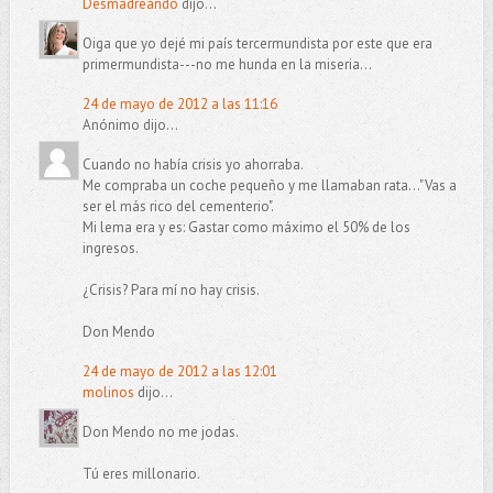
Desmadreando
dijo...
Oiga que yo dejé mi país tercermundista por este que era
primermundista---no me hunda en la miseria...
24 de mayo de 2012 a las 11:16
Anónimo dijo...
Cuando no había crisis yo ahorraba.
Me compraba un coche pequeño y me llamaban rata..."Vas a
ser el más rico del cementerio".
Mi lema era y es: Gastar como máximo el 50% de los
ingresos.
¿Crisis? Para mí no hay crisis.
Don Mendo
24 de mayo de 2012 a las 12:01
molinos
dijo...
Don Mendo no me jodas.
Tú eres millonario.