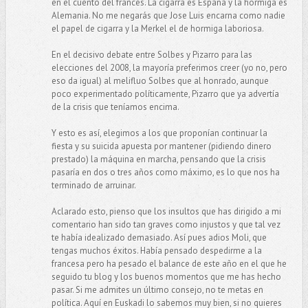
en el cuento del francés. La cigarra es España y la hormiga es
Alemania. No me negarás que Jose Luis encarna como nadie
el papel de cigarra y la Merkel el de hormiga laboriosa.
En el decisivo debate entre Solbes y Pizarro para las
elecciones del 2008, la mayoría preferimos creer (yo no, pero
eso da igual) al melifluo Solbes que al honrado, aunque
poco experimentado políticamente, Pizarro que ya advertía
de la crisis que teníamos encima.
Y esto es así, elegimos a los que proponían continuar la
fiesta y su suicida apuesta por mantener (pidiendo dinero
prestado) la máquina en marcha, pensando que la crisis
pasaría en dos o tres años como máximo, es lo que nos ha
terminado de arruinar.
Aclarado esto, pienso que los insultos que has dirigido a mi
comentario han sido tan graves como injustos y que tal vez
te había idealizado demasiado. Así pues adios Moli, que
tengas muchos éxitos. Había pensado despedirme a la
francesa pero ha pesado el balance de este año en el que he
seguido tu blog y los buenos momentos que me has hecho
pasar. Si me admites un último consejo, no te metas en
política. Aquí en Euskadi lo sabemos muy bien, si no quieres