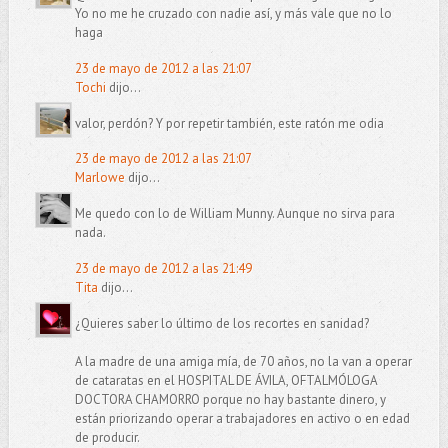
Yo no me he cruzado con nadie así, y más vale que no lo
haga
23 de mayo de 2012 a las 21:07
Tochi
dijo...
valor, perdón? Y por repetir también, este ratón me odia
23 de mayo de 2012 a las 21:07
Marlowe
dijo...
Me quedo con lo de William Munny. Aunque no sirva para
nada.
23 de mayo de 2012 a las 21:49
Tita
dijo...
¿Quieres saber lo último de los recortes en sanidad?
A la madre de una amiga mía, de 70 años, no la van a operar
de cataratas en el HOSPITAL DE ÁVILA, OFTALMÓLOGA
DOCTORA CHAMORRO porque no hay bastante dinero, y
están priorizando operar a trabajadores en activo o en edad
de producir.