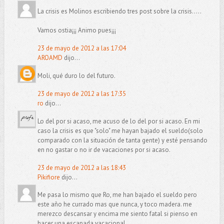
La crisis es Molinos escribiendo tres post sobre la crisis.....
Vamos ostia¡¡¡ Animo pues¡¡¡
23 de mayo de 2012 a las 17:04
AROAMD
dijo...
Moli, qué duro lo del futuro.
23 de mayo de 2012 a las 17:35
ro
dijo...
Lo del por si acaso, me acuso de lo del por si acaso. En mi
caso la crisis es que "solo" me hayan bajado el sueldo(solo
comparado con la situación de tanta gente) y esté pensando
en no gastar o no ir de vacaciones por si acaso.
23 de mayo de 2012 a las 18:43
Pikifiore
dijo...
Me pasa lo mismo que Ro, me han bajado el sueldo pero
este año he currado mas que nunca, y toco madera. me
merezco descansar y encima me siento fatal si pienso en
hacer una escapada vacacional.