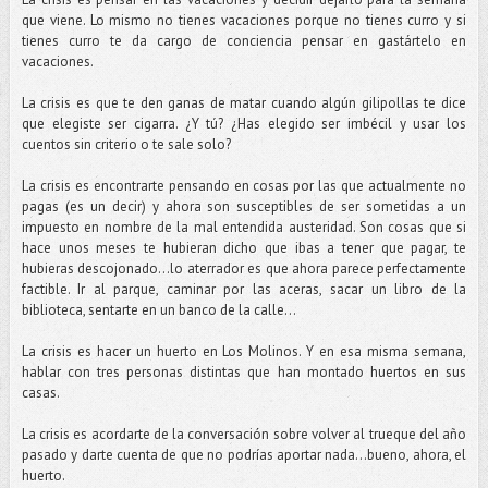
que viene. Lo mismo no tienes vacaciones porque no tienes curro y si
tienes curro te da cargo de conciencia pensar en gastártelo en
vacaciones.
La crisis es que te den ganas de matar cuando algún gilipollas te dice
que elegiste ser cigarra. ¿Y tú? ¿Has elegido ser imbécil y usar los
cuentos sin criterio o te sale solo?
La crisis es encontrarte pensando en cosas por las que actualmente no
pagas (es un decir) y ahora son susceptibles de ser sometidas a un
impuesto en nombre de la mal entendida austeridad. Son cosas que si
hace unos meses te hubieran dicho que ibas a tener que pagar, te
hubieras descojonado…lo aterrador es que ahora parece perfectamente
factible. Ir al parque, caminar por las aceras, sacar un libro de la
biblioteca, sentarte en un banco de la calle…
La crisis es hacer un huerto en Los Molinos. Y en esa misma semana,
hablar con tres personas distintas que han montado huertos en sus
casas.
La crisis es acordarte de la conversación sobre volver al trueque del año
pasado y darte cuenta de que no podrías aportar nada…bueno, ahora, el
huerto.