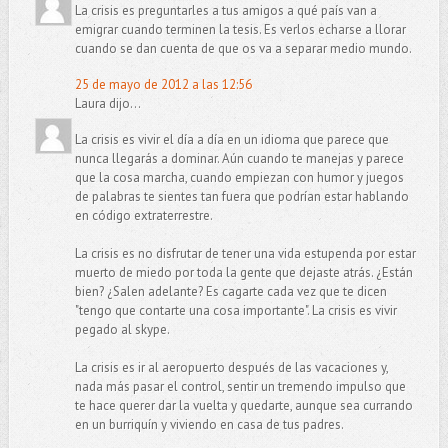
La crisis es preguntarles a tus amigos a qué país van a
emigrar cuando terminen la tesis. Es verlos echarse a llorar
cuando se dan cuenta de que os va a separar medio mundo.
25 de mayo de 2012 a las 12:56
Laura dijo...
La crisis es vivir el día a día en un idioma que parece que
nunca llegarás a dominar. Aún cuando te manejas y parece
que la cosa marcha, cuando empiezan con humor y juegos
de palabras te sientes tan fuera que podrían estar hablando
en código extraterrestre.
La crisis es no disfrutar de tener una vida estupenda por estar
muerto de miedo por toda la gente que dejaste atrás. ¿Están
bien? ¿Salen adelante? Es cagarte cada vez que te dicen
"tengo que contarte una cosa importante". La crisis es vivir
pegado al skype.
La crisis es ir al aeropuerto después de las vacaciones y,
nada más pasar el control, sentir un tremendo impulso que
te hace querer dar la vuelta y quedarte, aunque sea currando
en un burriquín y viviendo en casa de tus padres.