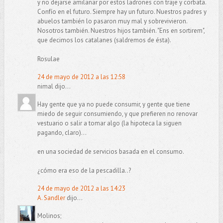
y no dejarse amilanar por estos ladrones con traje y corbata.
Confío en el futuro. Siempre hay un futuro. Nuestros padres y
abuelos también lo pasaron muy mal y sobrevivieron.
Nosotros también. Nuestros hijos también. "Ens en sortirem",
que decimos los catalanes (saldremos de ésta).
Rosulae
24 de mayo de 2012 a las 12:58
nimal dijo...
Hay gente que ya no puede consumir, y gente que tiene
miedo de seguir consumiendo, y que prefieren no renovar
vestuario o salir a tomar algo (la hipoteca la siguen
pagando, claro)...
en una sociedad de servicios basada en el consumo.
¿cómo era eso de la pescadilla..?
24 de mayo de 2012 a las 14:23
A. Sandler
dijo...
Molinos;