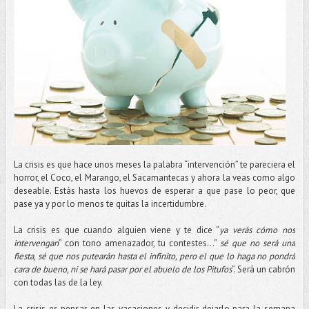
La crisis es que hace unos meses la palabra “intervención” te pareciera el
horror, el Coco, el Marango, el Sacamantecas y ahora la veas como algo
deseable. Estás hasta los huevos de esperar a que pase lo peor, que
pase ya y por lo menos te quitas la incertidumbre.
La crisis es que cuando alguien viene y te dice “
ya verás cómo nos
intervengan
” con tono amenazador, tu contestes…”
sé que no será una
fiesta, sé que nos putearán hasta el infinito, pero el que lo haga no pondrá
cara de bueno, ni se hará pasar por el abuelo de los Pitufos
”. Será un cabrón
con todas las de la ley.
La crisis es pensar en las vacaciones y decidir dejarlo para la semana