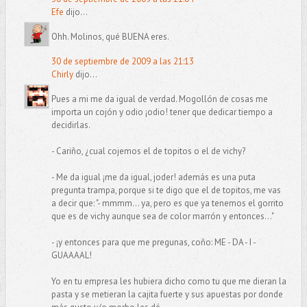
Efe
dijo...
Ohh. Molinos, qué BUENA eres.
30 de septiembre de 2009 a las 21:13
Chirly
dijo...
Pues a mi me da igual de verdad. Mogollón de cosas me
importa un cojón y odio ¡odio! tener que dedicar tiempo a
decidirlas.
- Cariño, ¿cual cojemos el de topitos o el de vichy?
- Me da igual ¡me da igual, joder! además es una puta
pregunta trampa, porque si te digo que el de topitos, me vas
a decir que: "- mmmm... ya, pero es que ya tenemos el gorrito
que es de vichy aunque sea de color marrón y entonces..."
- ¡y entonces para que me pregunas, coño: ME - DA - I -
GUAAAAL!
Yo en tu empresa les hubiera dicho como tu que me dieran la
pasta y se metieran la cajita fuerte y sus apuestas por donde