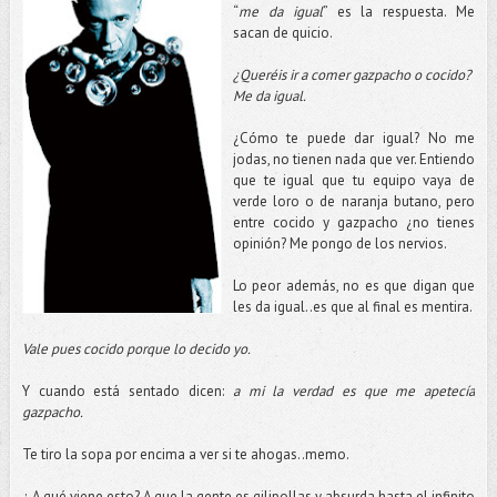
“
me da igual
” es la respuesta. Me
sacan de quicio.
¿Queréis ir a comer gazpacho o cocido?
Me da igual.
¿Cómo te puede dar igual? No me
jodas, no tienen nada que ver. Entiendo
que te igual que tu equipo vaya de
verde loro o de naranja butano, pero
entre cocido y gazpacho ¿no tienes
opinión? Me pongo de los nervios.
Lo peor además, no es que digan que
les da igual..es que al final es mentira.
Vale pues cocido porque lo decido yo.
Y cuando está sentado dicen:
a mi la verdad es que me apetecía
gazpacho.
Te tiro la sopa por encima a ver si te ahogas..memo.
¿ A qué viene esto? A que la gente es gilipollas y absurda hasta el infinito