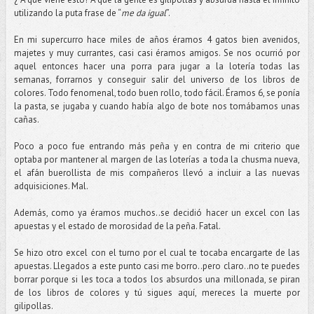
utilizando la puta frase de “
me da igual
”.
En mi supercurro hace miles de años éramos 4 gatos bien avenidos,
majetes y muy currantes, casi casi éramos amigos. Se nos ocurrió por
aquel entonces hacer una porra para jugar a la lotería todas las
semanas, forrarnos y conseguir salir del universo de los libros de
colores. Todo fenomenal, todo buen rollo, todo fácil. Éramos 6, se ponía
la pasta, se jugaba y cuando había algo de bote nos tomábamos unas
cañas.
Poco a poco fue entrando más peña y en contra de mi criterio que
optaba por mantener al margen de las loterías a toda la chusma nueva,
el afán buerollista de mis compañeros llevó a incluir a las nuevas
adquisiciones. Mal.
Además, como ya éramos muchos..se decidió hacer un excel con las
apuestas y el estado de morosidad de la peña. Fatal.
Se hizo otro excel con el turno por el cual te tocaba encargarte de las
apuestas. Llegados a este punto casi me borro..pero claro..no te puedes
borrar porque si les toca a todos los absurdos una millonada, se piran
de los libros de colores y tú sigues aquí, mereces la muerte por
gilipollas.