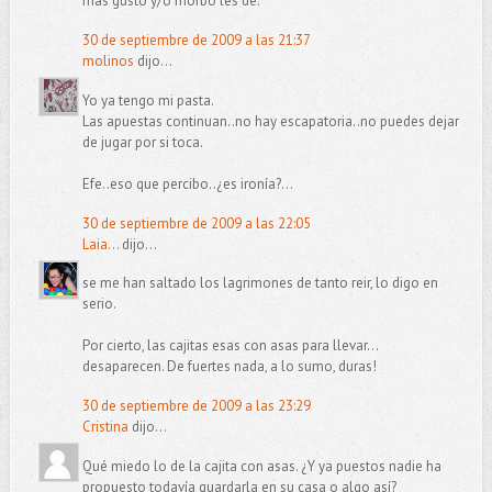
más gusto y/o morbo les dé.
30 de septiembre de 2009 a las 21:37
molinos
dijo...
Yo ya tengo mi pasta.
Las apuestas continuan..no hay escapatoria..no puedes dejar
de jugar por si toca.
Efe..eso que percibo..¿es ironía?...
30 de septiembre de 2009 a las 22:05
Laia...
dijo...
se me han saltado los lagrimones de tanto reir, lo digo en
serio.
Por cierto, las cajitas esas con asas para llevar...
desaparecen. De fuertes nada, a lo sumo, duras!
30 de septiembre de 2009 a las 23:29
Cristina
dijo...
Qué miedo lo de la cajita con asas. ¿Y ya puestos nadie ha
propuesto todavía guardarla en su casa o algo así?