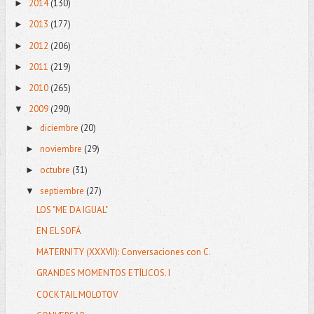
2014
(130)
►
2013
(177)
►
2012
(206)
►
2011
(219)
►
2010
(265)
►
2009
(290)
▼
diciembre
(20)
►
noviembre
(29)
►
octubre
(31)
►
septiembre
(27)
▼
LOS "ME DA IGUAL"
EN EL SOFÁ
MATERNITY (XXXVII): Conversaciones con C.
GRANDES MOMENTOS ETÍLICOS. I
COCKTAIL MOLOTOV