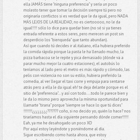
ella JAMÁS tiene "ninguna preferencia" y sería un poco
molesto tener que tomar la decisión siempre tú pero no
originaría conflictos si es verdad que le da igual, pero NADA
MÁS LEJOS DE LA REALIDAD, no es ciertooooo, no le da
igual!!!! sólo lo dice para quedar bien (no sé si ya tienes
entrada referente a estos seres, pero merecen un post sin
desperdicio los "bienqueda" que tanto abundan).
Así que cuando tú decides ir al italiano, ella hubiera preferido
la comida rápida porque la pasta le ha llenado mucho, la
pizza barbacoa se le repite y pica demasiado (dónde va a
parar mucho mejor la cuatro estaciones), el autobús lo
teníamos al lado pero el metro es más rápido y cómodo, las
pelis con violencia no son su estilo, hubiera preferido la
comedia, al ver llegar el taxi corre y empuja para sentarse
atrás pero a ella le da igual eh! te deja delante porque es el
sitio de "preferencia"...y así con todo....todo le parece bien y
le da lo mismo pero aprovecha la mínima oportunidad para
llamarte "tirana" porque "siempre se hace lo que tú dices"
!!!!!!!¿¿¿¿¿¿¿¿??????? coño, si no decido yo, quién lo hace? nos
tiraríamos hasta el día siguiente pensando dónde comer!!!!!
Eah, ya me he desahogado un poco XD
Por aquí estoy leyéndote y poniéndome al día.
Sigue escribiendo como hasta ahora, que estoy