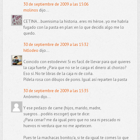
30 de septiembre de 2009 a las 15:06
molinos
dijo...
CETINA...buenisima la historia..eres mi héroe..yo me habría
fugado con la pasta en plan: en lo que decidís algo me lo
quedo.
30 de septiembre de 2009 a las 15:32
hitlodeo
dijo...
Coincido con estodevivir. Si es facil de llevar para qué quieres
la caja fuerte ¿Para que no se le caiga el dinero al chorizo?
Eso sí. No te libras de la caja ni de coña.
Pídela rosa con dibujos de ponis. Igual así reparten la pasta
30 de septiembre de 2009 a las 15:35
Anónimo dijo...
Y ese pedazo de carne (hijos, marido, madre,
suegros...podéis escoger) que te dice:
¿Para cenar? me da igual pero que no sea ni pescado ni
huevos ni verdura que no me apetecen.
Pues te la machacas bonito/a, si te da igual te comes lo que