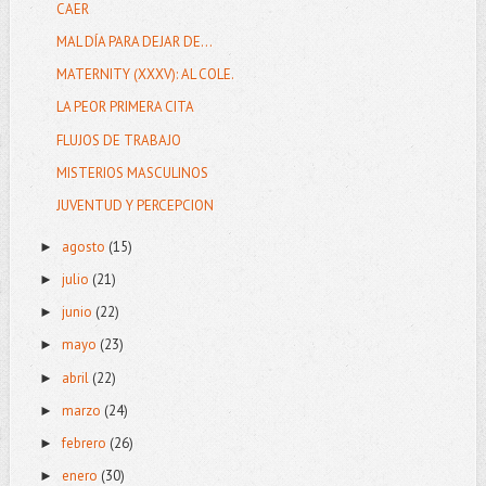
CAER
MAL DÍA PARA DEJAR DE...
MATERNITY (XXXV): AL COLE.
LA PEOR PRIMERA CITA
FLUJOS DE TRABAJO
MISTERIOS MASCULINOS
JUVENTUD Y PERCEPCION
agosto
(15)
►
julio
(21)
►
junio
(22)
►
mayo
(23)
►
abril
(22)
►
marzo
(24)
►
febrero
(26)
►
enero
(30)
►