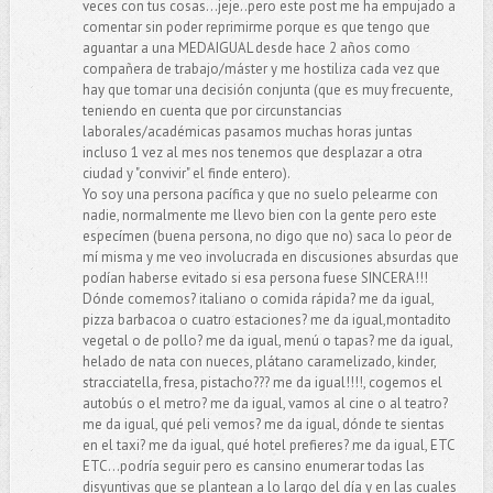
veces con tus cosas...jeje..pero este post me ha empujado a
comentar sin poder reprimirme porque es que tengo que
aguantar a una MEDAIGUAL desde hace 2 años como
compañera de trabajo/máster y me hostiliza cada vez que
hay que tomar una decisión conjunta (que es muy frecuente,
teniendo en cuenta que por circunstancias
laborales/académicas pasamos muchas horas juntas
incluso 1 vez al mes nos tenemos que desplazar a otra
ciudad y "convivir" el finde entero).
Yo soy una persona pacífica y que no suelo pelearme con
nadie, normalmente me llevo bien con la gente pero este
especímen (buena persona, no digo que no) saca lo peor de
mí misma y me veo involucrada en discusiones absurdas que
podían haberse evitado si esa persona fuese SINCERA!!!
Dónde comemos? italiano o comida rápida? me da igual,
pizza barbacoa o cuatro estaciones? me da igual,montadito
vegetal o de pollo? me da igual, menú o tapas? me da igual,
helado de nata con nueces, plátano caramelizado, kinder,
stracciatella, fresa, pistacho??? me da igual!!!!, cogemos el
autobús o el metro? me da igual, vamos al cine o al teatro?
me da igual, qué peli vemos? me da igual, dónde te sientas
en el taxi? me da igual, qué hotel prefieres? me da igual, ETC
ETC...podría seguir pero es cansino enumerar todas las
disyuntivas que se plantean a lo largo del día y en las cuales