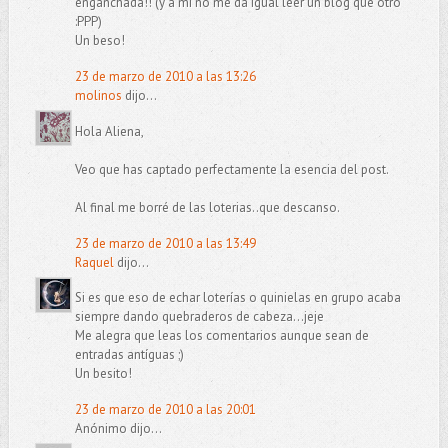
enganchada!! (y a mí no me da igual leer un blog que otro
:PPP)
Un beso!
23 de marzo de 2010 a las 13:26
molinos
dijo...
Hola Aliena,
Veo que has captado perfectamente la esencia del post.
Al final me borré de las loterias..que descanso.
23 de marzo de 2010 a las 13:49
Raquel
dijo...
Si es que eso de echar loterías o quinielas en grupo acaba
siempre dando quebraderos de cabeza...jeje
Me alegra que leas los comentarios aunque sean de
entradas antíguas ;)
Un besito!
23 de marzo de 2010 a las 20:01
Anónimo dijo...