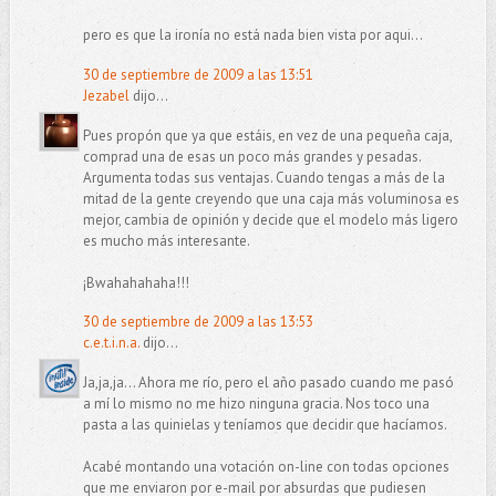
pero es que la ironía no está nada bien vista por aqui...
30 de septiembre de 2009 a las 13:51
Jezabel
dijo...
Pues propón que ya que estáis, en vez de una pequeña caja,
comprad una de esas un poco más grandes y pesadas.
Argumenta todas sus ventajas. Cuando tengas a más de la
mitad de la gente creyendo que una caja más voluminosa es
mejor, cambia de opinión y decide que el modelo más ligero
es mucho más interesante.
¡Bwahahahaha!!!
30 de septiembre de 2009 a las 13:53
c.e.t.i.n.a.
dijo...
Ja,ja,ja... Ahora me río, pero el año pasado cuando me pasó
a mí lo mismo no me hizo ninguna gracia. Nos toco una
pasta a las quinielas y teníamos que decidir que hacíamos.
Acabé montando una votación on-line con todas opciones
que me enviaron por e-mail por absurdas que pudiesen