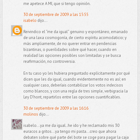
me apetece A MI, que si tengo opinión.
30 de septiembre de 2009 a las 15:55
isabelo
dijo...
Reivindico el “me da igual” genuino y espontáneo, emanado
de una laxa cosmogonía, de cierto espíritu acomodaticio; y
más ampliamente, de no querer entrar en pendencias
bizantinas, o puerilidades sobre qué hacer, cuando en
realidad las opciones posibles son limitadas y se busca
reafirmación, no controversia.
En tu caso yo les hubiera preguntado explícitamente por qué
dicen que les da igual, cuando evidentemente no es así; en
cualquier caso, deberíais contabilizar los votos indecisos
como blancos, y con una regla de tres simple, verbigracia la
Ley D’hont, repartirlos entre las opciones cuantificables.
30 de septiembre de 2009 a las 16:16
molinos
dijo...
isabelo...ya me da igual..he ido y he reclamado mis 30
euracos a gritos...ya tengo mi pasta...creo que ahora
debaten sobre qué parte del bote se coge para pagar la caja