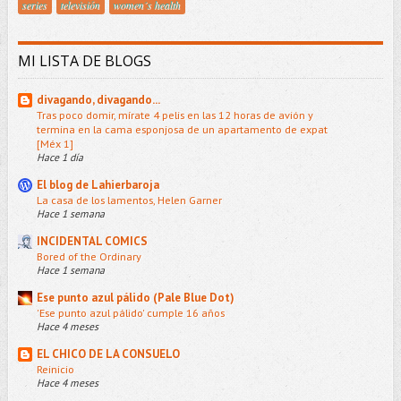
series
televisión
women´s health
MI LISTA DE BLOGS
divagando, divagando...
Tras poco domir, mírate 4 pelis en las 12 horas de avión y
termina en la cama esponjosa de un apartamento de expat
[Méx 1]
Hace 1 día
El blog de Lahierbaroja
La casa de los lamentos, Helen Garner
Hace 1 semana
INCIDENTAL COMICS
Bored of the Ordinary
Hace 1 semana
Ese punto azul pálido (Pale Blue Dot)
'Ese punto azul pálido' cumple 16 años
Hace 4 meses
EL CHICO DE LA CONSUELO
Reinicio
Hace 4 meses