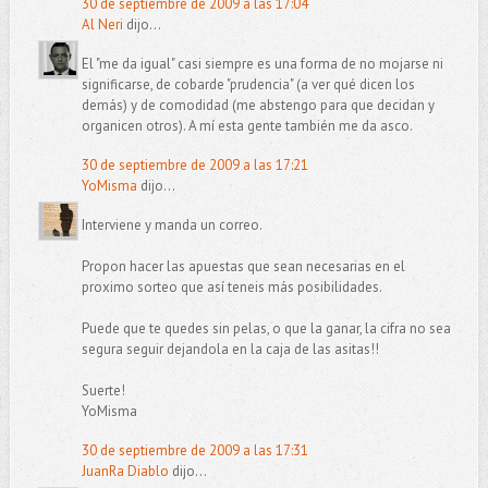
30 de septiembre de 2009 a las 17:04
Al Neri
dijo...
El "me da igual" casi siempre es una forma de no mojarse ni
significarse, de cobarde "prudencia" (a ver qué dicen los
demás) y de comodidad (me abstengo para que decidan y
organicen otros). A mí esta gente también me da asco.
30 de septiembre de 2009 a las 17:21
YoMisma
dijo...
Interviene y manda un correo.
Propon hacer las apuestas que sean necesarias en el
proximo sorteo que así teneis más posibilidades.
Puede que te quedes sin pelas, o que la ganar, la cifra no sea
segura seguir dejandola en la caja de las asitas!!
Suerte!
YoMisma
30 de septiembre de 2009 a las 17:31
JuanRa Diablo
dijo...