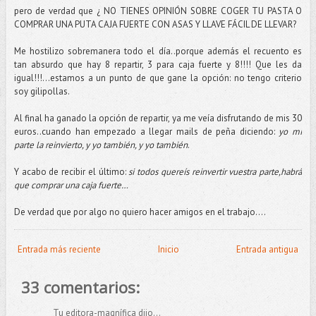
pero de verdad que ¿ NO TIENES OPINIÓN SOBRE COGER TU PASTA O
COMPRAR UNA PUTA CAJA FUERTE CON ASAS Y LLAVE FÁCIL DE LLEVAR?
Me hostilizo sobremanera todo el día..porque además el recuento es
tan absurdo que hay 8 repartir, 3 para caja fuerte y 8!!!! Que les da
igual!!!...estamos a un punto de que gane la opción: no tengo criterio
soy gilipollas.
Al final ha ganado la opción de repartir, ya me veía disfrutando de mis 30
euros..cuando han empezado a llegar mails de peña diciendo:
yo mi
parte la reinvierto, y yo también, y yo también
.
Y acabo de recibir el último:
si todos quereís reinvertir vuestra parte,habrá
que comprar una caja fuerte…
De verdad que por algo no quiero hacer amigos en el trabajo….
Entrada más reciente
Inicio
Entrada antigua
33 comentarios:
Tu editora-magnífica dijo...