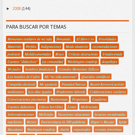
2008
(144)
►
PARA BUSCAR POR TEMAS
Momentos estelares de mi vida
Pensando..
El libro y yo
Frivolidades
Maternity
Perfiles
Indignaciones
Modo aleatorio
recomendaciones
podcasts
Molidocumentales
Bruce
Criticas destructivas
Unadocenade
Cuentos "didactivos"
La comunidad
Washington roadtrip
despellejes
Mi padre
hombres fantásticos
Grandes Momentos Etílicos
Los mundos de Cedric
Mi "no vida amorosa"
Queridos científicos
Campaña electoral
Me gustaría
PisandoCharcos
Recent Keyword activity
moliensayo
Los días iguales
Praderismo laboral
Colaboraciones estelares
Conversaciones piscineras
Rústicoman
Propósitos
Cuaderno
Cuentos didactivos
Libros horribles
Listas
Molirecetas
Sobrevaloraciones
Moliradio
Vacaciones alsacianas
lecturas encadenadas
machismo
Breves
Fuerteventura en 500 palabras.
Haper´s Bazaar
Ignite
Murakami
Washigton roadtrip
charla
empotrador
revistas femeninas