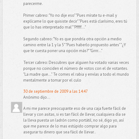
parecerme.
Primer cabreo: "Yo no dije eso" "Pues mírate tu e-mail y
explícame lo que quisiste decir" "Pues está clarísimo, eres tú
que lo has interpretado mal" "Pffff..."
Segundo cabreo: "Yo es que pondría otra opción a medio
camino entre la 1 y la 5" "Pues haberlo propuesto antes" "¿Y
que te cuesta poner una opción más?" "Grrrr..."
Tercer cabreo: Descubres que alguien ha votado varias veces
porque no coinciden el número de votos con el de votantes.
"La madre que..." Te comes el rabia y envías a todo el mundo
mentalmente a tomar por el culo
30 de septiembre de 2009 a las 14:47
Anónimo dijo...
A mi me parece preocupante eso de una caja fuerte fácil de
llevar y con asitas, si es tan fácil de llevar, cualquiera día se
la lleva puesta un ladrón como portátil, no sé, digo yo, así
que me parece de lo mas estúpido comprar algo para
asegurar tu dinero que sea fácil de llevar..