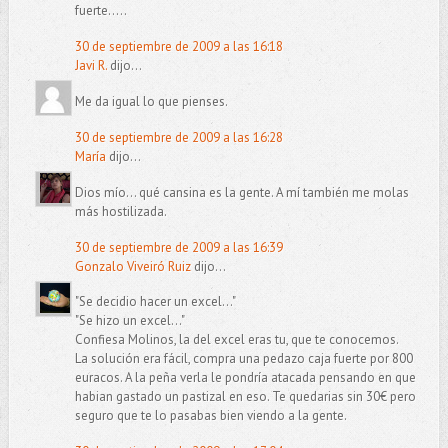
fuerte.....
30 de septiembre de 2009 a las 16:18
Javi R.
dijo...
Me da igual lo que pienses.
30 de septiembre de 2009 a las 16:28
María
dijo...
Dios mío... qué cansina es la gente. A mí también me molas
más hostilizada.
30 de septiembre de 2009 a las 16:39
Gonzalo Viveiró Ruiz
dijo...
"Se decidio hacer un excel..."
"Se hizo un excel..."
Confiesa Molinos, la del excel eras tu, que te conocemos.
La solución era fácil, compra una pedazo caja fuerte por 800
euracos. A la peña verla le pondría atacada pensando en que
habian gastado un pastizal en eso. Te quedarias sin 30€ pero
seguro que te lo pasabas bien viendo a la gente.