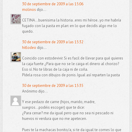
30 de septiembre de 2009 a las 15:06
molinos
dijo...
CETINA...buenisima la historia..eres mi héroe..yo me habría
fugado con la pasta en plan: en lo que decidís algo me lo
quedo.
30 de septiembre de 2009 a las 15:32
hitlodeo
dijo...
Coincido con estodevivir. Si es facil de llevar para qué quieres
la caja fuerte ¿Para que no se le caiga el dinero al chorizo?
Eso sí. No te libras de la caja ni de coña.
Pídela rosa con dibujos de ponis. Igual así reparten la pasta
30 de septiembre de 2009 a las 15:35
Anónimo dijo...
Y ese pedazo de carne (hijos, marido, madre,
suegros...podéis escoger) que te dice:
¿Para cenar? me da igual pero que no sea ni pescado ni
huevos ni verdura que no me apetecen.
Pues te la machacas bonito/a, si te da igual te comes lo que