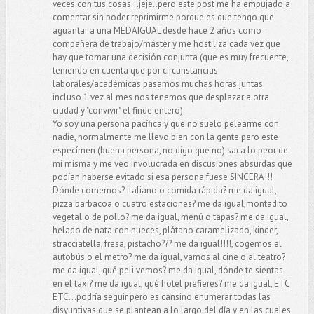
veces con tus cosas...jeje..pero este post me ha empujado a
comentar sin poder reprimirme porque es que tengo que
aguantar a una MEDAIGUAL desde hace 2 años como
compañera de trabajo/máster y me hostiliza cada vez que
hay que tomar una decisión conjunta (que es muy frecuente,
teniendo en cuenta que por circunstancias
laborales/académicas pasamos muchas horas juntas
incluso 1 vez al mes nos tenemos que desplazar a otra
ciudad y "convivir" el finde entero).
Yo soy una persona pacífica y que no suelo pelearme con
nadie, normalmente me llevo bien con la gente pero este
especímen (buena persona, no digo que no) saca lo peor de
mí misma y me veo involucrada en discusiones absurdas que
podían haberse evitado si esa persona fuese SINCERA!!!
Dónde comemos? italiano o comida rápida? me da igual,
pizza barbacoa o cuatro estaciones? me da igual,montadito
vegetal o de pollo? me da igual, menú o tapas? me da igual,
helado de nata con nueces, plátano caramelizado, kinder,
stracciatella, fresa, pistacho??? me da igual!!!!, cogemos el
autobús o el metro? me da igual, vamos al cine o al teatro?
me da igual, qué peli vemos? me da igual, dónde te sientas
en el taxi? me da igual, qué hotel prefieres? me da igual, ETC
ETC...podría seguir pero es cansino enumerar todas las
disyuntivas que se plantean a lo largo del día y en las cuales