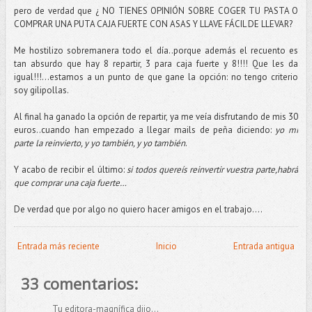
pero de verdad que ¿ NO TIENES OPINIÓN SOBRE COGER TU PASTA O
COMPRAR UNA PUTA CAJA FUERTE CON ASAS Y LLAVE FÁCIL DE LLEVAR?
Me hostilizo sobremanera todo el día..porque además el recuento es
tan absurdo que hay 8 repartir, 3 para caja fuerte y 8!!!! Que les da
igual!!!...estamos a un punto de que gane la opción: no tengo criterio
soy gilipollas.
Al final ha ganado la opción de repartir, ya me veía disfrutando de mis 30
euros..cuando han empezado a llegar mails de peña diciendo:
yo mi
parte la reinvierto, y yo también, y yo también
.
Y acabo de recibir el último:
si todos quereís reinvertir vuestra parte,habrá
que comprar una caja fuerte…
De verdad que por algo no quiero hacer amigos en el trabajo….
Entrada más reciente
Inicio
Entrada antigua
33 comentarios:
Tu editora-magnífica dijo...