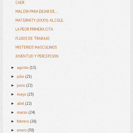
CAER
MAL DÍA PARA DEJAR DE...
MATERNITY (XXXV): AL COLE.
LA PEOR PRIMERA CITA
FLUJOS DE TRABAJO
MISTERIOS MASCULINOS
JUVENTUD Y PERCEPCION
agosto
(15)
►
julio
(21)
►
junio
(22)
►
mayo
(23)
►
abril
(22)
►
marzo
(24)
►
febrero
(26)
►
enero
(30)
►