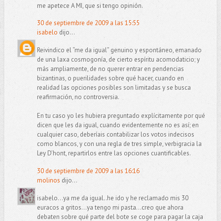
me apetece A MI, que si tengo opinión.
30 de septiembre de 2009 a las 15:55
isabelo
dijo...
Reivindico el “me da igual” genuino y espontáneo, emanado
de una laxa cosmogonía, de cierto espíritu acomodaticio; y
más ampliamente, de no querer entrar en pendencias
bizantinas, o puerilidades sobre qué hacer, cuando en
realidad las opciones posibles son limitadas y se busca
reafirmación, no controversia.
En tu caso yo les hubiera preguntado explícitamente por qué
dicen que les da igual, cuando evidentemente no es así; en
cualquier caso, deberíais contabilizar los votos indecisos
como blancos, y con una regla de tres simple, verbigracia la
Ley D’hont, repartirlos entre las opciones cuantificables.
30 de septiembre de 2009 a las 16:16
molinos
dijo...
isabelo...ya me da igual..he ido y he reclamado mis 30
euracos a gritos...ya tengo mi pasta...creo que ahora
debaten sobre qué parte del bote se coge para pagar la caja