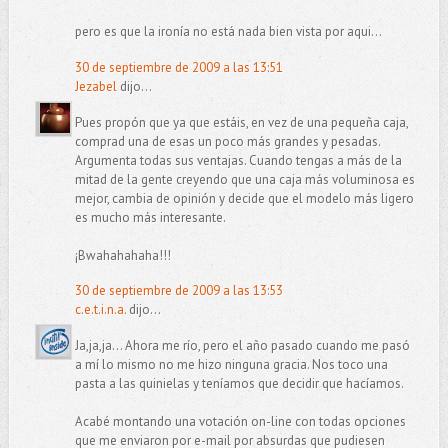
pero es que la ironía no está nada bien vista por aqui...
30 de septiembre de 2009 a las 13:51
Jezabel
dijo...
Pues propón que ya que estáis, en vez de una pequeña caja,
comprad una de esas un poco más grandes y pesadas.
Argumenta todas sus ventajas. Cuando tengas a más de la
mitad de la gente creyendo que una caja más voluminosa es
mejor, cambia de opinión y decide que el modelo más ligero
es mucho más interesante.
¡Bwahahahaha!!!
30 de septiembre de 2009 a las 13:53
c.e.t.i.n.a.
dijo...
Ja,ja,ja... Ahora me río, pero el año pasado cuando me pasó
a mí lo mismo no me hizo ninguna gracia. Nos toco una
pasta a las quinielas y teníamos que decidir que hacíamos.
Acabé montando una votación on-line con todas opciones
que me enviaron por e-mail por absurdas que pudiesen