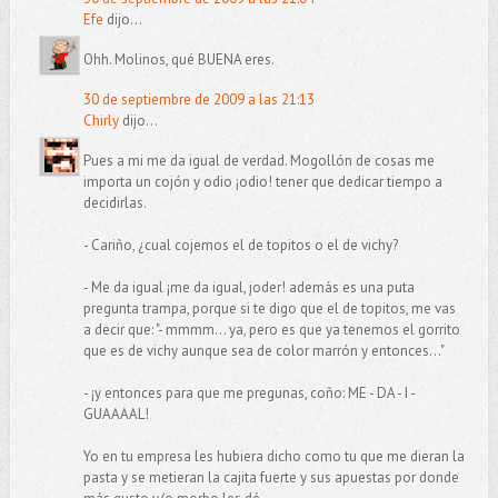
Efe
dijo...
Ohh. Molinos, qué BUENA eres.
30 de septiembre de 2009 a las 21:13
Chirly
dijo...
Pues a mi me da igual de verdad. Mogollón de cosas me
importa un cojón y odio ¡odio! tener que dedicar tiempo a
decidirlas.
- Cariño, ¿cual cojemos el de topitos o el de vichy?
- Me da igual ¡me da igual, joder! además es una puta
pregunta trampa, porque si te digo que el de topitos, me vas
a decir que: "- mmmm... ya, pero es que ya tenemos el gorrito
que es de vichy aunque sea de color marrón y entonces..."
- ¡y entonces para que me pregunas, coño: ME - DA - I -
GUAAAAL!
Yo en tu empresa les hubiera dicho como tu que me dieran la
pasta y se metieran la cajita fuerte y sus apuestas por donde