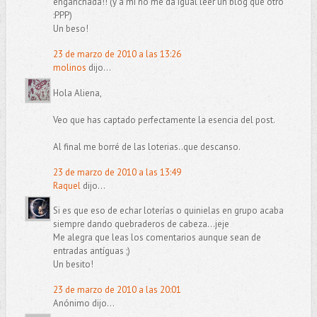
enganchada!! (y a mí no me da igual leer un blog que otro
:PPP)
Un beso!
23 de marzo de 2010 a las 13:26
molinos
dijo...
Hola Aliena,
Veo que has captado perfectamente la esencia del post.
Al final me borré de las loterias..que descanso.
23 de marzo de 2010 a las 13:49
Raquel
dijo...
Si es que eso de echar loterías o quinielas en grupo acaba
siempre dando quebraderos de cabeza...jeje
Me alegra que leas los comentarios aunque sean de
entradas antíguas ;)
Un besito!
23 de marzo de 2010 a las 20:01
Anónimo dijo...