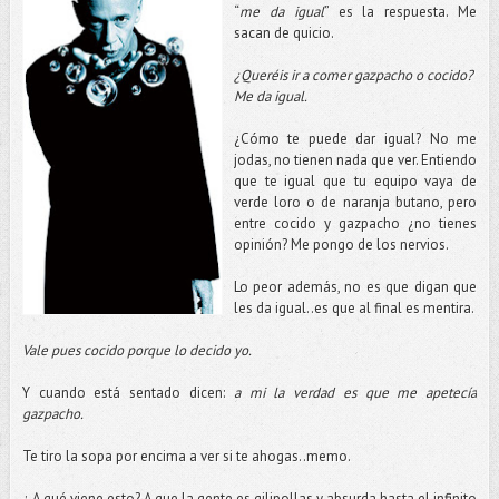
“
me da igual
” es la respuesta. Me
sacan de quicio.
¿Queréis ir a comer gazpacho o cocido?
Me da igual.
¿Cómo te puede dar igual? No me
jodas, no tienen nada que ver. Entiendo
que te igual que tu equipo vaya de
verde loro o de naranja butano, pero
entre cocido y gazpacho ¿no tienes
opinión? Me pongo de los nervios.
Lo peor además, no es que digan que
les da igual..es que al final es mentira.
Vale pues cocido porque lo decido yo.
Y cuando está sentado dicen:
a mi la verdad es que me apetecía
gazpacho.
Te tiro la sopa por encima a ver si te ahogas..memo.
¿ A qué viene esto? A que la gente es gilipollas y absurda hasta el infinito