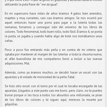
utilizando la puta frase de “
me da igual
”.
En mi supercurro hace miles de años éramos 4 gatos bien avenidos,
majetes y muy currantes, casi casi éramos amigos. Se nos ocurrió por
aquel entonces hacer una porra para jugar a la lotería todas las
semanas, forrarnos y conseguir salir del universo de los libros de
colores. Todo fenomenal, todo buen rollo, todo fácil. Éramos 6, se ponía
la pasta, se jugaba y cuando había algo de bote nos tomábamos unas
cañas.
Poco a poco fue entrando más peña y en contra de mi criterio que
optaba por mantener al margen de las loterías a toda la chusma nueva,
el afán buerollista de mis compañeros llevó a incluir a las nuevas
adquisiciones. Mal.
Además, como ya éramos muchos..se decidió hacer un excel con las
apuestas y el estado de morosidad de la peña. Fatal.
Se hizo otro excel con el turno por el cual te tocaba encargarte de las
apuestas. Llegados a este punto casi me borro..pero claro..no te puedes
borrar porque si les toca a todos los absurdos una millonada, se piran
de los libros de colores y tú sigues aquí, mereces la muerte por
gilipollas.