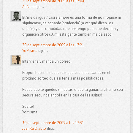
30 de septiembre de 2009 a las 17:04
Al Neri
dijo...
El "me da igual" casi siempre es una forma de no mojarse ni
significarse, de cobarde "prudencia" (a ver qué dicen los
demás) y de comodidad (me abstengo para que decidan y
organicen otros). A mí esta gente también me da asco.
30 de septiembre de 2009 a las 17:21
YoMisma
dijo...
Interviene y manda un correo.
Propon hacer las apuestas que sean necesarias en el
proximo sorteo que así teneis más posibilidades.
Puede que te quedes sin pelas, o que la ganar, la cifra no sea
segura seguir dejandola en la caja de las asitas!!
Suerte!
YoMisma
30 de septiembre de 2009 a las 17:31
JuanRa Diablo
dijo...