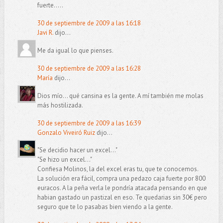
fuerte.....
30 de septiembre de 2009 a las 16:18
Javi R.
dijo...
Me da igual lo que pienses.
30 de septiembre de 2009 a las 16:28
María
dijo...
Dios mío... qué cansina es la gente. A mí también me molas
más hostilizada.
30 de septiembre de 2009 a las 16:39
Gonzalo Viveiró Ruiz
dijo...
"Se decidio hacer un excel..."
"Se hizo un excel..."
Confiesa Molinos, la del excel eras tu, que te conocemos.
La solución era fácil, compra una pedazo caja fuerte por 800
euracos. A la peña verla le pondría atacada pensando en que
habian gastado un pastizal en eso. Te quedarias sin 30€ pero
seguro que te lo pasabas bien viendo a la gente.