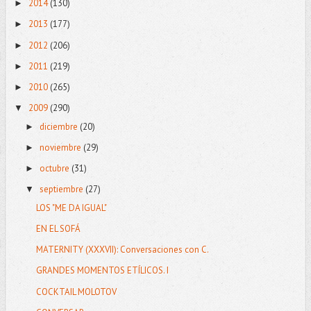
2014
(130)
►
2013
(177)
►
2012
(206)
►
2011
(219)
►
2010
(265)
►
2009
(290)
▼
diciembre
(20)
►
noviembre
(29)
►
octubre
(31)
►
septiembre
(27)
▼
LOS "ME DA IGUAL"
EN EL SOFÁ
MATERNITY (XXXVII): Conversaciones con C.
GRANDES MOMENTOS ETÍLICOS. I
COCKTAIL MOLOTOV