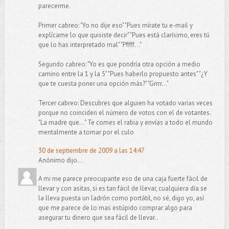
parecerme.
Primer cabreo: "Yo no dije eso" "Pues mírate tu e-mail y
explícame lo que quisiste decir" "Pues está clarísimo, eres tú
que lo has interpretado mal" "Pffff..."
Segundo cabreo: "Yo es que pondría otra opción a medio
camino entre la 1 y la 5" "Pues haberlo propuesto antes" "¿Y
que te cuesta poner una opción más?" "Grrrr..."
Tercer cabreo: Descubres que alguien ha votado varias veces
porque no coinciden el número de votos con el de votantes.
"La madre que..." Te comes el rabia y envías a todo el mundo
mentalmente a tomar por el culo
30 de septiembre de 2009 a las 14:47
Anónimo dijo...
A mi me parece preocupante eso de una caja fuerte fácil de
llevar y con asitas, si es tan fácil de llevar, cualquiera día se
la lleva puesta un ladrón como portátil, no sé, digo yo, así
que me parece de lo mas estúpido comprar algo para
asegurar tu dinero que sea fácil de llevar..