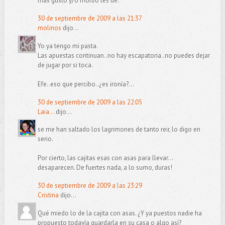
más gusto y/o morbo les dé.
30 de septiembre de 2009 a las 21:37
molinos
dijo...
Yo ya tengo mi pasta.
Las apuestas continuan..no hay escapatoria..no puedes dejar
de jugar por si toca.
Efe..eso que percibo..¿es ironía?...
30 de septiembre de 2009 a las 22:05
Laia...
dijo...
se me han saltado los lagrimones de tanto reir, lo digo en
serio.
Por cierto, las cajitas esas con asas para llevar...
desaparecen. De fuertes nada, a lo sumo, duras!
30 de septiembre de 2009 a las 23:29
Cristina
dijo...
Qué miedo lo de la cajita con asas. ¿Y ya puestos nadie ha
propuesto todavía guardarla en su casa o algo así?