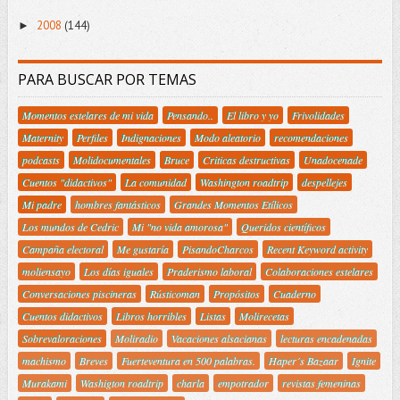
2008
(144)
►
PARA BUSCAR POR TEMAS
Momentos estelares de mi vida
Pensando..
El libro y yo
Frivolidades
Maternity
Perfiles
Indignaciones
Modo aleatorio
recomendaciones
podcasts
Molidocumentales
Bruce
Criticas destructivas
Unadocenade
Cuentos "didactivos"
La comunidad
Washington roadtrip
despellejes
Mi padre
hombres fantásticos
Grandes Momentos Etílicos
Los mundos de Cedric
Mi "no vida amorosa"
Queridos científicos
Campaña electoral
Me gustaría
PisandoCharcos
Recent Keyword activity
moliensayo
Los días iguales
Praderismo laboral
Colaboraciones estelares
Conversaciones piscineras
Rústicoman
Propósitos
Cuaderno
Cuentos didactivos
Libros horribles
Listas
Molirecetas
Sobrevaloraciones
Moliradio
Vacaciones alsacianas
lecturas encadenadas
machismo
Breves
Fuerteventura en 500 palabras.
Haper´s Bazaar
Ignite
Murakami
Washigton roadtrip
charla
empotrador
revistas femeninas