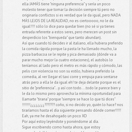
ella JAMÁS tiene "ninguna preferencia" y sería un poco
molesto tener que tomar la decisión siempre tú pero no
originaría conflictos si es verdad que le da igual, pero NADA
MÁS LEJOS DE LA REALIDAD, no es ciertooooo, no le da
igual!!!! sólo lo dice para quedar bien (no sé si ya tienes
entrada referente a estos seres, pero merecen un post sin
desperdicio los "bienqueda" que tanto abundan).
Así que cuando tú decides ir al italiano, ella hubiera preferido
la comida rápida porque la pasta le ha llenado mucho, la
pizza barbacoa se le repite y pica demasiado (dónde va a
parar mucho mejor la cuatro estaciones), el autobús lo
teníamos al lado pero el metro es más rápido y cómodo, las
pelis con violencia no son su estilo, hubiera preferido la
comedia, al ver llegar el taxi corre y empuja para sentarse
atrás pero a ella le da igual eh! te deja delante porque es el
sitio de "preferencia"...y así con todo....todo le parece bien y
le da lo mismo pero aprovecha la mínima oportunidad para
llamarte "tirana" porque "siempre se hace lo que tú dices"
!!!!!!!¿¿¿¿¿¿¿¿??????? coño, si no decido yo, quién lo hace? nos
tiraríamos hasta el día siguiente pensando dónde comer!!!!!
Eah, ya me he desahogado un poco XD
Por aquí estoy leyéndote y poniéndome al día.
Sigue escribiendo como hasta ahora, que estoy