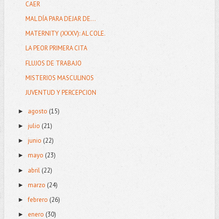
CAER
MAL DÍA PARA DEJAR DE...
MATERNITY (XXXV): AL COLE.
LA PEOR PRIMERA CITA
FLUJOS DE TRABAJO
MISTERIOS MASCULINOS
JUVENTUD Y PERCEPCION
agosto
(15)
►
julio
(21)
►
junio
(22)
►
mayo
(23)
►
abril
(22)
►
marzo
(24)
►
febrero
(26)
►
enero
(30)
►