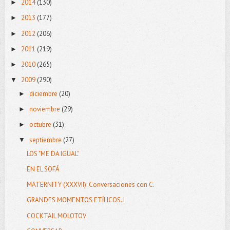
2014
(130)
►
2013
(177)
►
2012
(206)
►
2011
(219)
►
2010
(265)
►
2009
(290)
▼
diciembre
(20)
►
noviembre
(29)
►
octubre
(31)
►
septiembre
(27)
▼
LOS "ME DA IGUAL"
EN EL SOFÁ
MATERNITY (XXXVII): Conversaciones con C.
GRANDES MOMENTOS ETÍLICOS. I
COCKTAIL MOLOTOV