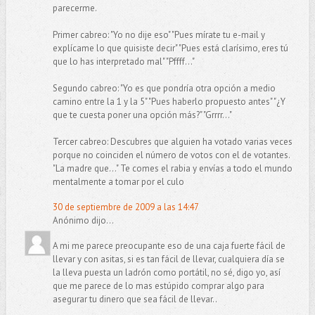
parecerme.
Primer cabreo: "Yo no dije eso" "Pues mírate tu e-mail y
explícame lo que quisiste decir" "Pues está clarísimo, eres tú
que lo has interpretado mal" "Pffff..."
Segundo cabreo: "Yo es que pondría otra opción a medio
camino entre la 1 y la 5" "Pues haberlo propuesto antes" "¿Y
que te cuesta poner una opción más?" "Grrrr..."
Tercer cabreo: Descubres que alguien ha votado varias veces
porque no coinciden el número de votos con el de votantes.
"La madre que..." Te comes el rabia y envías a todo el mundo
mentalmente a tomar por el culo
30 de septiembre de 2009 a las 14:47
Anónimo dijo...
A mi me parece preocupante eso de una caja fuerte fácil de
llevar y con asitas, si es tan fácil de llevar, cualquiera día se
la lleva puesta un ladrón como portátil, no sé, digo yo, así
que me parece de lo mas estúpido comprar algo para
asegurar tu dinero que sea fácil de llevar..