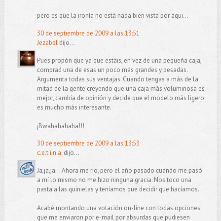
pero es que la ironía no está nada bien vista por aqui...
30 de septiembre de 2009 a las 13:51
Jezabel
dijo...
Pues propón que ya que estáis, en vez de una pequeña caja,
comprad una de esas un poco más grandes y pesadas.
Argumenta todas sus ventajas. Cuando tengas a más de la
mitad de la gente creyendo que una caja más voluminosa es
mejor, cambia de opinión y decide que el modelo más ligero
es mucho más interesante.
¡Bwahahahaha!!!
30 de septiembre de 2009 a las 13:53
c.e.t.i.n.a.
dijo...
Ja,ja,ja... Ahora me río, pero el año pasado cuando me pasó
a mí lo mismo no me hizo ninguna gracia. Nos toco una
pasta a las quinielas y teníamos que decidir que hacíamos.
Acabé montando una votación on-line con todas opciones
que me enviaron por e-mail por absurdas que pudiesen