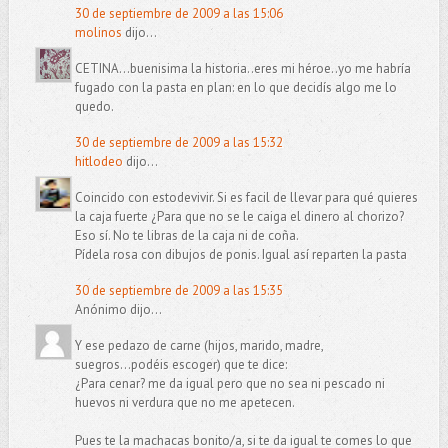
30 de septiembre de 2009 a las 15:06
molinos
dijo...
CETINA...buenisima la historia..eres mi héroe..yo me habría
fugado con la pasta en plan: en lo que decidís algo me lo
quedo.
30 de septiembre de 2009 a las 15:32
hitlodeo
dijo...
Coincido con estodevivir. Si es facil de llevar para qué quieres
la caja fuerte ¿Para que no se le caiga el dinero al chorizo?
Eso sí. No te libras de la caja ni de coña.
Pídela rosa con dibujos de ponis. Igual así reparten la pasta
30 de septiembre de 2009 a las 15:35
Anónimo dijo...
Y ese pedazo de carne (hijos, marido, madre,
suegros...podéis escoger) que te dice:
¿Para cenar? me da igual pero que no sea ni pescado ni
huevos ni verdura que no me apetecen.
Pues te la machacas bonito/a, si te da igual te comes lo que