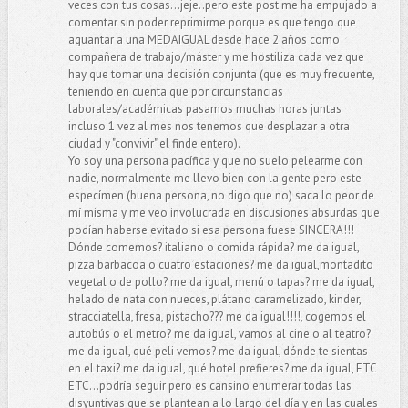
veces con tus cosas...jeje..pero este post me ha empujado a
comentar sin poder reprimirme porque es que tengo que
aguantar a una MEDAIGUAL desde hace 2 años como
compañera de trabajo/máster y me hostiliza cada vez que
hay que tomar una decisión conjunta (que es muy frecuente,
teniendo en cuenta que por circunstancias
laborales/académicas pasamos muchas horas juntas
incluso 1 vez al mes nos tenemos que desplazar a otra
ciudad y "convivir" el finde entero).
Yo soy una persona pacífica y que no suelo pelearme con
nadie, normalmente me llevo bien con la gente pero este
especímen (buena persona, no digo que no) saca lo peor de
mí misma y me veo involucrada en discusiones absurdas que
podían haberse evitado si esa persona fuese SINCERA!!!
Dónde comemos? italiano o comida rápida? me da igual,
pizza barbacoa o cuatro estaciones? me da igual,montadito
vegetal o de pollo? me da igual, menú o tapas? me da igual,
helado de nata con nueces, plátano caramelizado, kinder,
stracciatella, fresa, pistacho??? me da igual!!!!, cogemos el
autobús o el metro? me da igual, vamos al cine o al teatro?
me da igual, qué peli vemos? me da igual, dónde te sientas
en el taxi? me da igual, qué hotel prefieres? me da igual, ETC
ETC...podría seguir pero es cansino enumerar todas las
disyuntivas que se plantean a lo largo del día y en las cuales