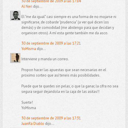
30 de septiembre de 2009 a las 17:04
Al Neri
dijo...
El "me da igual" casi siempre es una forma de no mojarse ni
significarse, de cobarde "prudencia" (a ver qué dicen los
demás) y de comodidad (me abstengo para que decidan y
organicen otros). A mí esta gente también me da asco.
30 de septiembre de 2009 a las 17:21
YoMisma
dijo...
Interviene y manda un correo.
Propon hacer las apuestas que sean necesarias en el
proximo sorteo que así teneis más posibilidades.
Puede que te quedes sin pelas, o que la ganar, la cifra no sea
segura seguir dejandola en la caja de las asitas!!
Suerte!
YoMisma
30 de septiembre de 2009 a las 17:31
JuanRa Diablo
dijo...