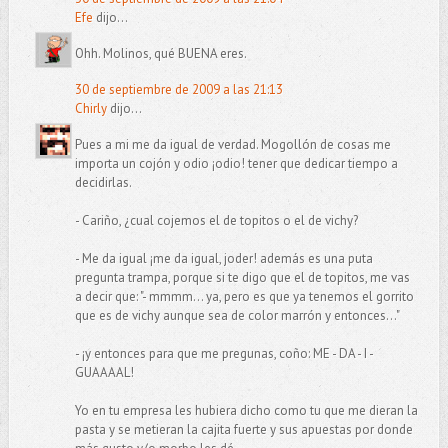
Efe
dijo...
Ohh. Molinos, qué BUENA eres.
30 de septiembre de 2009 a las 21:13
Chirly
dijo...
Pues a mi me da igual de verdad. Mogollón de cosas me
importa un cojón y odio ¡odio! tener que dedicar tiempo a
decidirlas.
- Cariño, ¿cual cojemos el de topitos o el de vichy?
- Me da igual ¡me da igual, joder! además es una puta
pregunta trampa, porque si te digo que el de topitos, me vas
a decir que: "- mmmm... ya, pero es que ya tenemos el gorrito
que es de vichy aunque sea de color marrón y entonces..."
- ¡y entonces para que me pregunas, coño: ME - DA - I -
GUAAAAL!
Yo en tu empresa les hubiera dicho como tu que me dieran la
pasta y se metieran la cajita fuerte y sus apuestas por donde