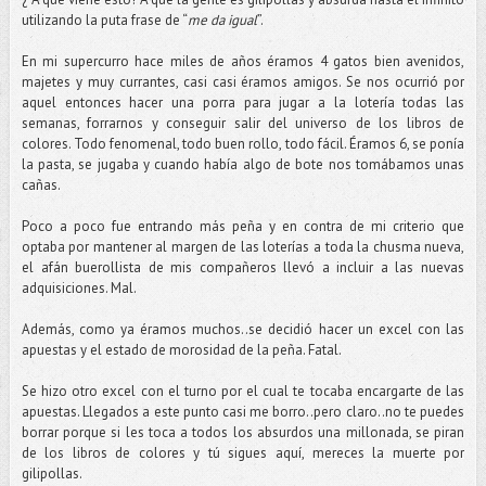
utilizando la puta frase de “
me da igual
”.
En mi supercurro hace miles de años éramos 4 gatos bien avenidos,
majetes y muy currantes, casi casi éramos amigos. Se nos ocurrió por
aquel entonces hacer una porra para jugar a la lotería todas las
semanas, forrarnos y conseguir salir del universo de los libros de
colores. Todo fenomenal, todo buen rollo, todo fácil. Éramos 6, se ponía
la pasta, se jugaba y cuando había algo de bote nos tomábamos unas
cañas.
Poco a poco fue entrando más peña y en contra de mi criterio que
optaba por mantener al margen de las loterías a toda la chusma nueva,
el afán buerollista de mis compañeros llevó a incluir a las nuevas
adquisiciones. Mal.
Además, como ya éramos muchos..se decidió hacer un excel con las
apuestas y el estado de morosidad de la peña. Fatal.
Se hizo otro excel con el turno por el cual te tocaba encargarte de las
apuestas. Llegados a este punto casi me borro..pero claro..no te puedes
borrar porque si les toca a todos los absurdos una millonada, se piran
de los libros de colores y tú sigues aquí, mereces la muerte por
gilipollas.