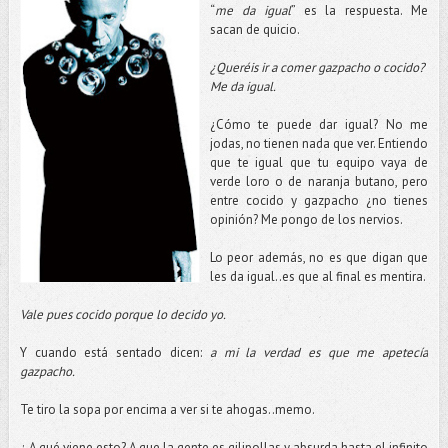
“
me da igual
” es la respuesta. Me
sacan de quicio.
¿Queréis ir a comer gazpacho o cocido?
Me da igual.
¿Cómo te puede dar igual? No me
jodas, no tienen nada que ver. Entiendo
que te igual que tu equipo vaya de
verde loro o de naranja butano, pero
entre cocido y gazpacho ¿no tienes
opinión? Me pongo de los nervios.
Lo peor además, no es que digan que
les da igual..es que al final es mentira.
Vale pues cocido porque lo decido yo.
Y cuando está sentado dicen:
a mi la verdad es que me apetecía
gazpacho.
Te tiro la sopa por encima a ver si te ahogas..memo.
¿ A qué viene esto? A que la gente es gilipollas y absurda hasta el infinito