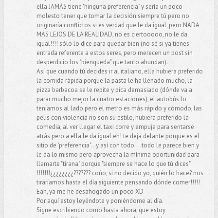
ella JAMÁS tiene "ninguna preferencia" y sería un poco
molesto tener que tomar la decisión siempre tú pero no
originaría conflictos si es verdad que le da igual, pero NADA
MÁS LEJOS DE LA REALIDAD, no es ciertooooo, no le da
igual!!!! sólo lo dice para quedar bien (no sé si ya tienes
entrada referente a estos seres, pero merecen un post sin
desperdicio los "bienqueda" que tanto abundan).
Así que cuando tú decides ir al italiano, ella hubiera preferido
la comida rápida porque la pasta le ha llenado mucho, la
pizza barbacoa se le repite y pica demasiado (dónde va a
parar mucho mejor la cuatro estaciones), el autobús lo
teníamos al lado pero el metro es más rápido y cómodo, las
pelis con violencia no son su estilo, hubiera preferido la
comedia, al ver llegar el taxi corre y empuja para sentarse
atrás pero a ella le da igual eh! te deja delante porque es el
sitio de "preferencia"...y así con todo....todo le parece bien y
le da lo mismo pero aprovecha la mínima oportunidad para
llamarte "tirana" porque "siempre se hace lo que tú dices"
!!!!!!!¿¿¿¿¿¿¿¿??????? coño, si no decido yo, quién lo hace? nos
tiraríamos hasta el día siguiente pensando dónde comer!!!!!
Eah, ya me he desahogado un poco XD
Por aquí estoy leyéndote y poniéndome al día.
Sigue escribiendo como hasta ahora, que estoy