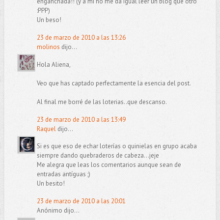
enganchada!! (y a mí no me da igual leer un blog que otro
:PPP)
Un beso!
23 de marzo de 2010 a las 13:26
molinos
dijo...
Hola Aliena,
Veo que has captado perfectamente la esencia del post.
Al final me borré de las loterias..que descanso.
23 de marzo de 2010 a las 13:49
Raquel
dijo...
Si es que eso de echar loterías o quinielas en grupo acaba
siempre dando quebraderos de cabeza...jeje
Me alegra que leas los comentarios aunque sean de
entradas antíguas ;)
Un besito!
23 de marzo de 2010 a las 20:01
Anónimo dijo...