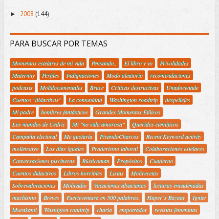
2008
(144)
►
PARA BUSCAR POR TEMAS
Momentos estelares de mi vida
Pensando..
El libro y yo
Frivolidades
Maternity
Perfiles
Indignaciones
Modo aleatorio
recomendaciones
podcasts
Molidocumentales
Bruce
Criticas destructivas
Unadocenade
Cuentos "didactivos"
La comunidad
Washington roadtrip
despellejes
Mi padre
hombres fantásticos
Grandes Momentos Etílicos
Los mundos de Cedric
Mi "no vida amorosa"
Queridos científicos
Campaña electoral
Me gustaría
PisandoCharcos
Recent Keyword activity
moliensayo
Los días iguales
Praderismo laboral
Colaboraciones estelares
Conversaciones piscineras
Rústicoman
Propósitos
Cuaderno
Cuentos didactivos
Libros horribles
Listas
Molirecetas
Sobrevaloraciones
Moliradio
Vacaciones alsacianas
lecturas encadenadas
machismo
Breves
Fuerteventura en 500 palabras.
Haper´s Bazaar
Ignite
Murakami
Washigton roadtrip
charla
empotrador
revistas femeninas