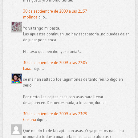
más gusto y/o morbo les dé.
30 de septiembre de 2009 a las 21:37
molinos
dijo...
Yo ya tengo mi pasta.
Las apuestas continuan..no hay escapatoria..no puedes dejar
de jugar por si toca.
Efe..eso que percibo..¿es ironía?...
30 de septiembre de 2009 a las 22:05
Laia...
dijo...
se me han saltado los lagrimones de tanto reir, lo digo en
serio.
Por cierto, las cajitas esas con asas para llevar...
desaparecen. De fuertes nada, a lo sumo, duras!
30 de septiembre de 2009 a las 23:29
Cristina
dijo...
Qué miedo lo de la cajita con asas. ¿Y ya puestos nadie ha
propuesto todavía guardarla en su casa o algo así?