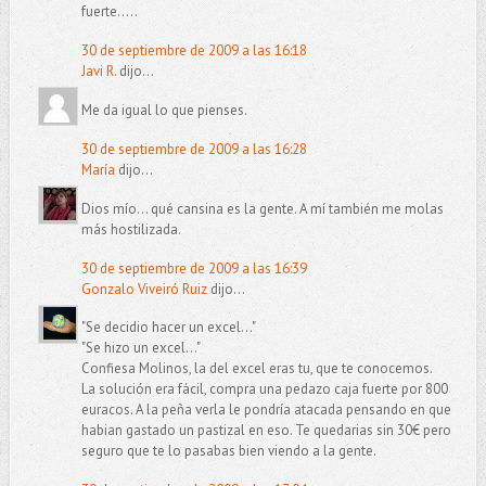
fuerte.....
30 de septiembre de 2009 a las 16:18
Javi R.
dijo...
Me da igual lo que pienses.
30 de septiembre de 2009 a las 16:28
María
dijo...
Dios mío... qué cansina es la gente. A mí también me molas
más hostilizada.
30 de septiembre de 2009 a las 16:39
Gonzalo Viveiró Ruiz
dijo...
"Se decidio hacer un excel..."
"Se hizo un excel..."
Confiesa Molinos, la del excel eras tu, que te conocemos.
La solución era fácil, compra una pedazo caja fuerte por 800
euracos. A la peña verla le pondría atacada pensando en que
habian gastado un pastizal en eso. Te quedarias sin 30€ pero
seguro que te lo pasabas bien viendo a la gente.