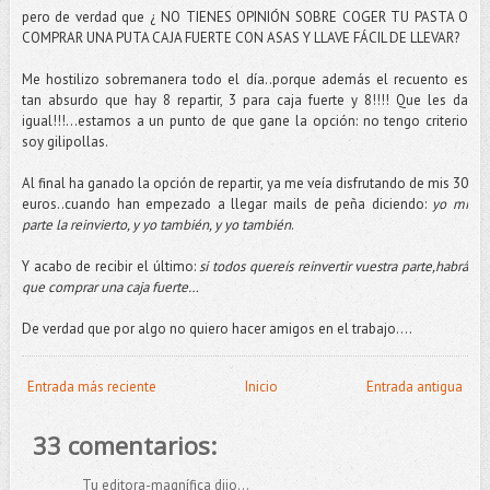
pero de verdad que ¿ NO TIENES OPINIÓN SOBRE COGER TU PASTA O
COMPRAR UNA PUTA CAJA FUERTE CON ASAS Y LLAVE FÁCIL DE LLEVAR?
Me hostilizo sobremanera todo el día..porque además el recuento es
tan absurdo que hay 8 repartir, 3 para caja fuerte y 8!!!! Que les da
igual!!!...estamos a un punto de que gane la opción: no tengo criterio
soy gilipollas.
Al final ha ganado la opción de repartir, ya me veía disfrutando de mis 30
euros..cuando han empezado a llegar mails de peña diciendo:
yo mi
parte la reinvierto, y yo también, y yo también
.
Y acabo de recibir el último:
si todos quereís reinvertir vuestra parte,habrá
que comprar una caja fuerte…
De verdad que por algo no quiero hacer amigos en el trabajo….
Entrada más reciente
Inicio
Entrada antigua
33 comentarios:
Tu editora-magnífica dijo...