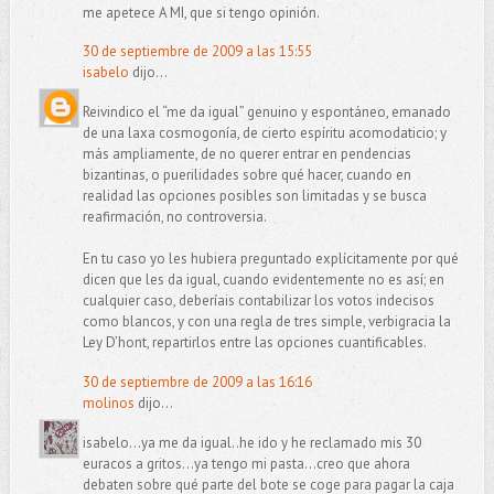
me apetece A MI, que si tengo opinión.
30 de septiembre de 2009 a las 15:55
isabelo
dijo...
Reivindico el “me da igual” genuino y espontáneo, emanado
de una laxa cosmogonía, de cierto espíritu acomodaticio; y
más ampliamente, de no querer entrar en pendencias
bizantinas, o puerilidades sobre qué hacer, cuando en
realidad las opciones posibles son limitadas y se busca
reafirmación, no controversia.
En tu caso yo les hubiera preguntado explícitamente por qué
dicen que les da igual, cuando evidentemente no es así; en
cualquier caso, deberíais contabilizar los votos indecisos
como blancos, y con una regla de tres simple, verbigracia la
Ley D’hont, repartirlos entre las opciones cuantificables.
30 de septiembre de 2009 a las 16:16
molinos
dijo...
isabelo...ya me da igual..he ido y he reclamado mis 30
euracos a gritos...ya tengo mi pasta...creo que ahora
debaten sobre qué parte del bote se coge para pagar la caja