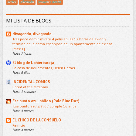
series
televisión
women´s health
MI LISTA DE BLOGS
divagando, divagando...
Tras poco domir, mírate 4 pelis en las 12 horas de avión y
termina en la cama esponjosa de un apartamento de ex-pat
[Méx 1]
Hace 7 horas
El blog de Lahierbaroja
La casa de los lamentos, Helen Garner
Hace 6 días
INCIDENTAL COMICS
Bored of the Ordinary
Hace 1 semana
Ese punto azul pálido (Pale Blue Dot)
'Ese punto azul pálido' cumple 16 años
Hace 4 meses
EL CHICO DE LA CONSUELO
Reinicio
Hace 4 meses