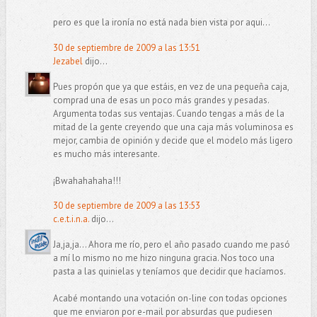
pero es que la ironía no está nada bien vista por aqui...
30 de septiembre de 2009 a las 13:51
Jezabel
dijo...
Pues propón que ya que estáis, en vez de una pequeña caja,
comprad una de esas un poco más grandes y pesadas.
Argumenta todas sus ventajas. Cuando tengas a más de la
mitad de la gente creyendo que una caja más voluminosa es
mejor, cambia de opinión y decide que el modelo más ligero
es mucho más interesante.
¡Bwahahahaha!!!
30 de septiembre de 2009 a las 13:53
c.e.t.i.n.a.
dijo...
Ja,ja,ja... Ahora me río, pero el año pasado cuando me pasó
a mí lo mismo no me hizo ninguna gracia. Nos toco una
pasta a las quinielas y teníamos que decidir que hacíamos.
Acabé montando una votación on-line con todas opciones
que me enviaron por e-mail por absurdas que pudiesen