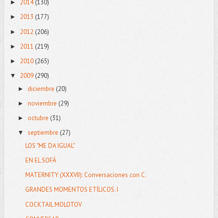
2014
(130)
►
2013
(177)
►
2012
(206)
►
2011
(219)
►
2010
(265)
►
2009
(290)
▼
diciembre
(20)
►
noviembre
(29)
►
octubre
(31)
►
septiembre
(27)
▼
LOS "ME DA IGUAL"
EN EL SOFÁ
MATERNITY (XXXVII): Conversaciones con C.
GRANDES MOMENTOS ETÍLICOS. I
COCKTAIL MOLOTOV