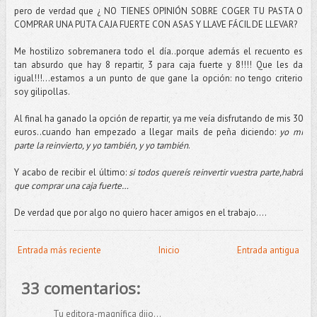
pero de verdad que ¿ NO TIENES OPINIÓN SOBRE COGER TU PASTA O
COMPRAR UNA PUTA CAJA FUERTE CON ASAS Y LLAVE FÁCIL DE LLEVAR?
Me hostilizo sobremanera todo el día..porque además el recuento es
tan absurdo que hay 8 repartir, 3 para caja fuerte y 8!!!! Que les da
igual!!!...estamos a un punto de que gane la opción: no tengo criterio
soy gilipollas.
Al final ha ganado la opción de repartir, ya me veía disfrutando de mis 30
euros..cuando han empezado a llegar mails de peña diciendo:
yo mi
parte la reinvierto, y yo también, y yo también
.
Y acabo de recibir el último:
si todos quereís reinvertir vuestra parte,habrá
que comprar una caja fuerte…
De verdad que por algo no quiero hacer amigos en el trabajo….
Entrada más reciente
Inicio
Entrada antigua
33 comentarios:
Tu editora-magnífica dijo...