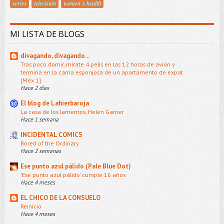
series
televisión
women´s health
MI LISTA DE BLOGS
divagando, divagando...
Tras poco domir, mírate 4 pelis en las 12 horas de avión y
termina en la cama esponjosa de un apartamento de expat
[Méx 1]
Hace 2 días
El blog de Lahierbaroja
La casa de los lamentos, Helen Garner
Hace 1 semana
INCIDENTAL COMICS
Bored of the Ordinary
Hace 2 semanas
Ese punto azul pálido (Pale Blue Dot)
'Ese punto azul pálido' cumple 16 años
Hace 4 meses
EL CHICO DE LA CONSUELO
Reinicio
Hace 4 meses