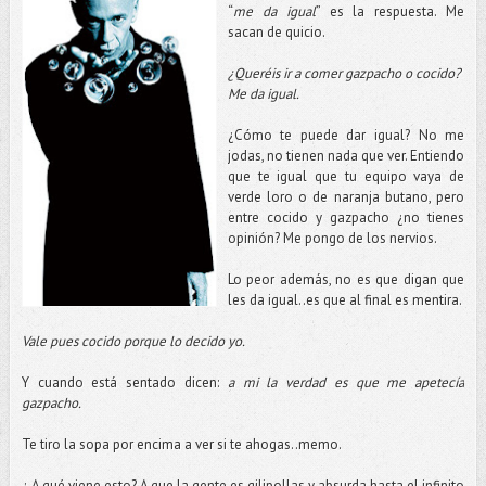
“
me da igual
” es la respuesta. Me
sacan de quicio.
¿Queréis ir a comer gazpacho o cocido?
Me da igual.
¿Cómo te puede dar igual? No me
jodas, no tienen nada que ver. Entiendo
que te igual que tu equipo vaya de
verde loro o de naranja butano, pero
entre cocido y gazpacho ¿no tienes
opinión? Me pongo de los nervios.
Lo peor además, no es que digan que
les da igual..es que al final es mentira.
Vale pues cocido porque lo decido yo.
Y cuando está sentado dicen:
a mi la verdad es que me apetecía
gazpacho.
Te tiro la sopa por encima a ver si te ahogas..memo.
¿ A qué viene esto? A que la gente es gilipollas y absurda hasta el infinito