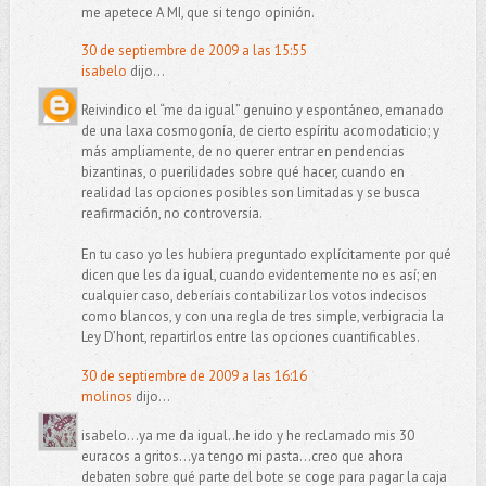
me apetece A MI, que si tengo opinión.
30 de septiembre de 2009 a las 15:55
isabelo
dijo...
Reivindico el “me da igual” genuino y espontáneo, emanado
de una laxa cosmogonía, de cierto espíritu acomodaticio; y
más ampliamente, de no querer entrar en pendencias
bizantinas, o puerilidades sobre qué hacer, cuando en
realidad las opciones posibles son limitadas y se busca
reafirmación, no controversia.
En tu caso yo les hubiera preguntado explícitamente por qué
dicen que les da igual, cuando evidentemente no es así; en
cualquier caso, deberíais contabilizar los votos indecisos
como blancos, y con una regla de tres simple, verbigracia la
Ley D’hont, repartirlos entre las opciones cuantificables.
30 de septiembre de 2009 a las 16:16
molinos
dijo...
isabelo...ya me da igual..he ido y he reclamado mis 30
euracos a gritos...ya tengo mi pasta...creo que ahora
debaten sobre qué parte del bote se coge para pagar la caja