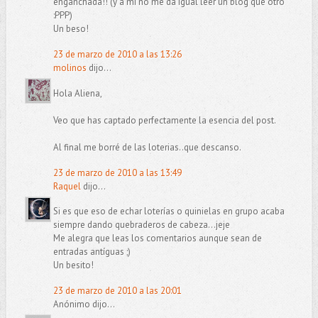
enganchada!! (y a mí no me da igual leer un blog que otro
:PPP)
Un beso!
23 de marzo de 2010 a las 13:26
molinos
dijo...
Hola Aliena,
Veo que has captado perfectamente la esencia del post.
Al final me borré de las loterias..que descanso.
23 de marzo de 2010 a las 13:49
Raquel
dijo...
Si es que eso de echar loterías o quinielas en grupo acaba
siempre dando quebraderos de cabeza...jeje
Me alegra que leas los comentarios aunque sean de
entradas antíguas ;)
Un besito!
23 de marzo de 2010 a las 20:01
Anónimo dijo...