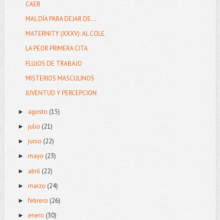
CAER
MAL DÍA PARA DEJAR DE...
MATERNITY (XXXV): AL COLE.
LA PEOR PRIMERA CITA
FLUJOS DE TRABAJO
MISTERIOS MASCULINOS
JUVENTUD Y PERCEPCION
agosto
(15)
►
julio
(21)
►
junio
(22)
►
mayo
(23)
►
abril
(22)
►
marzo
(24)
►
febrero
(26)
►
enero
(30)
►