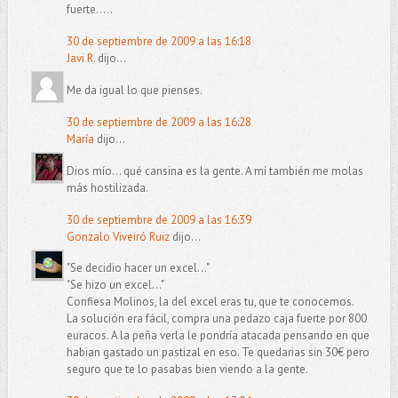
fuerte.....
30 de septiembre de 2009 a las 16:18
Javi R.
dijo...
Me da igual lo que pienses.
30 de septiembre de 2009 a las 16:28
María
dijo...
Dios mío... qué cansina es la gente. A mí también me molas
más hostilizada.
30 de septiembre de 2009 a las 16:39
Gonzalo Viveiró Ruiz
dijo...
"Se decidio hacer un excel..."
"Se hizo un excel..."
Confiesa Molinos, la del excel eras tu, que te conocemos.
La solución era fácil, compra una pedazo caja fuerte por 800
euracos. A la peña verla le pondría atacada pensando en que
habian gastado un pastizal en eso. Te quedarias sin 30€ pero
seguro que te lo pasabas bien viendo a la gente.