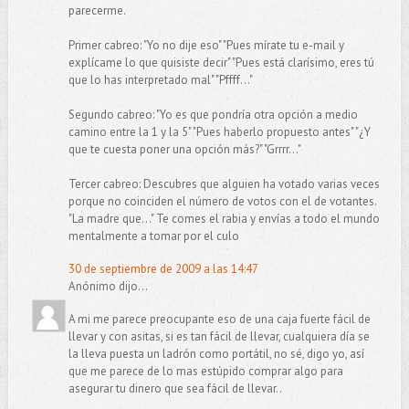
parecerme.
Primer cabreo: "Yo no dije eso" "Pues mírate tu e-mail y
explícame lo que quisiste decir" "Pues está clarísimo, eres tú
que lo has interpretado mal" "Pffff..."
Segundo cabreo: "Yo es que pondría otra opción a medio
camino entre la 1 y la 5" "Pues haberlo propuesto antes" "¿Y
que te cuesta poner una opción más?" "Grrrr..."
Tercer cabreo: Descubres que alguien ha votado varias veces
porque no coinciden el número de votos con el de votantes.
"La madre que..." Te comes el rabia y envías a todo el mundo
mentalmente a tomar por el culo
30 de septiembre de 2009 a las 14:47
Anónimo dijo...
A mi me parece preocupante eso de una caja fuerte fácil de
llevar y con asitas, si es tan fácil de llevar, cualquiera día se
la lleva puesta un ladrón como portátil, no sé, digo yo, así
que me parece de lo mas estúpido comprar algo para
asegurar tu dinero que sea fácil de llevar..