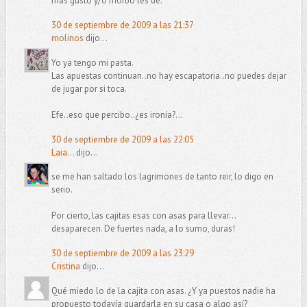
más gusto y/o morbo les dé.
30 de septiembre de 2009 a las 21:37
molinos
dijo...
Yo ya tengo mi pasta.
Las apuestas continuan..no hay escapatoria..no puedes dejar
de jugar por si toca.
Efe..eso que percibo..¿es ironía?...
30 de septiembre de 2009 a las 22:05
Laia...
dijo...
se me han saltado los lagrimones de tanto reir, lo digo en
serio.
Por cierto, las cajitas esas con asas para llevar...
desaparecen. De fuertes nada, a lo sumo, duras!
30 de septiembre de 2009 a las 23:29
Cristina
dijo...
Qué miedo lo de la cajita con asas. ¿Y ya puestos nadie ha
propuesto todavía guardarla en su casa o algo así?