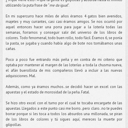
utilizando la puta frase de “
me da igual
”.
En mi supercurro hace miles de años éramos 4 gatos bien avenidos,
majetes y muy currantes, casi casi éramos amigos. Se nos ocurrió por
aquel entonces hacer una porra para jugar a la lotería todas las
semanas, forrarnos y conseguir salir del universo de los libros de
colores. Todo fenomenal, todo buen rollo, todo fácil. Éramos 6, se ponía
la pasta, se jugaba y cuando había algo de bote nos tomábamos unas
cañas.
Poco a poco fue entrando más peña y en contra de mi criterio que
optaba por mantener al margen de las loterías a toda la chusma nueva,
el afán buerollista de mis compañeros llevó a incluir a las nuevas
adquisiciones. Mal.
Además, como ya éramos muchos..se decidió hacer un excel con las
apuestas y el estado de morosidad de la peña. Fatal.
Se hizo otro excel con el turno por el cual te tocaba encargarte de las
apuestas. Llegados a este punto casi me borro..pero claro..no te puedes
borrar porque si les toca a todos los absurdos una millonada, se piran
de los libros de colores y tú sigues aquí, mereces la muerte por
gilipollas.