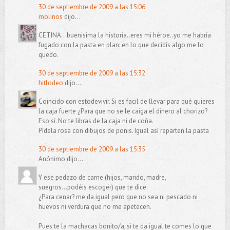
30 de septiembre de 2009 a las 15:06
molinos
dijo...
CETINA...buenisima la historia..eres mi héroe..yo me habría
fugado con la pasta en plan: en lo que decidís algo me lo
quedo.
30 de septiembre de 2009 a las 15:32
hitlodeo
dijo...
Coincido con estodevivir. Si es facil de llevar para qué quieres
la caja fuerte ¿Para que no se le caiga el dinero al chorizo?
Eso sí. No te libras de la caja ni de coña.
Pídela rosa con dibujos de ponis. Igual así reparten la pasta
30 de septiembre de 2009 a las 15:35
Anónimo dijo...
Y ese pedazo de carne (hijos, marido, madre,
suegros...podéis escoger) que te dice:
¿Para cenar? me da igual pero que no sea ni pescado ni
huevos ni verdura que no me apetecen.
Pues te la machacas bonito/a, si te da igual te comes lo que