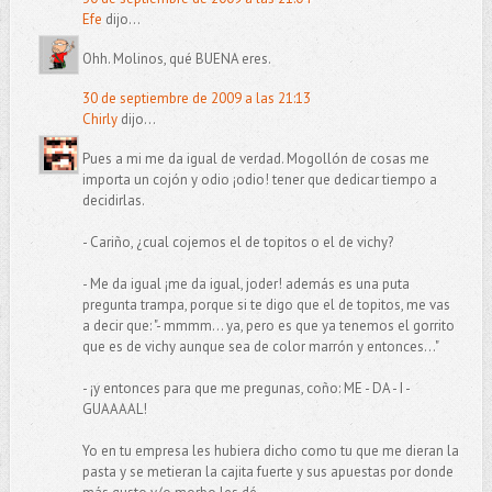
Efe
dijo...
Ohh. Molinos, qué BUENA eres.
30 de septiembre de 2009 a las 21:13
Chirly
dijo...
Pues a mi me da igual de verdad. Mogollón de cosas me
importa un cojón y odio ¡odio! tener que dedicar tiempo a
decidirlas.
- Cariño, ¿cual cojemos el de topitos o el de vichy?
- Me da igual ¡me da igual, joder! además es una puta
pregunta trampa, porque si te digo que el de topitos, me vas
a decir que: "- mmmm... ya, pero es que ya tenemos el gorrito
que es de vichy aunque sea de color marrón y entonces..."
- ¡y entonces para que me pregunas, coño: ME - DA - I -
GUAAAAL!
Yo en tu empresa les hubiera dicho como tu que me dieran la
pasta y se metieran la cajita fuerte y sus apuestas por donde