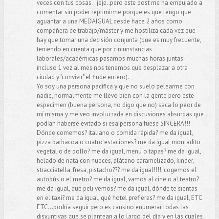
veces con tus cosas...jeje..pero este post me ha empujado a
comentar sin poder reprimirme porque es que tengo que
aguantar a una MEDAIGUAL desde hace 2 años como
compañera de trabajo/máster y me hostiliza cada vez que
hay que tomar una decisión conjunta (que es muy frecuente,
teniendo en cuenta que por circunstancias
laborales/académicas pasamos muchas horas juntas
incluso 1 vez al mes nos tenemos que desplazar a otra
ciudad y "convivir" el finde entero).
Yo soy una persona pacífica y que no suelo pelearme con
nadie, normalmente me llevo bien con la gente pero este
especímen (buena persona, no digo que no) saca lo peor de
mí misma y me veo involucrada en discusiones absurdas que
podían haberse evitado si esa persona fuese SINCERA!!!
Dónde comemos? italiano o comida rápida? me da igual,
pizza barbacoa o cuatro estaciones? me da igual,montadito
vegetal o de pollo? me da igual, menú o tapas? me da igual,
helado de nata con nueces, plátano caramelizado, kinder,
stracciatella, fresa, pistacho??? me da igual!!!!, cogemos el
autobús o el metro? me da igual, vamos al cine o al teatro?
me da igual, qué peli vemos? me da igual, dónde te sientas
en el taxi? me da igual, qué hotel prefieres? me da igual, ETC
ETC...podría seguir pero es cansino enumerar todas las
disyuntivas que se plantean a lo largo del día y en las cuales