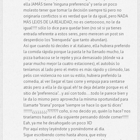
ella JAMÁS tiene "ninguna preferencia" y sería un poco
molesto tener que tomar la decisión siempre tú pero no
originaría conflictos si es verdad que le da igual, pero NADA
MÁS LEJOS DE LA REALIDAD, no es ciertooooo, no le da
igual!!!! sólo lo dice para quedar bien (no sé si ya tienes
entrada referente a estos seres, pero merecen un post sin
desperdicio los "bienqueda" que tanto abundan).
Así que cuando tú decides ir al italiano, ella hubiera preferido
la comida rápida porque la pasta le ha llenado mucho, la
pizza barbacoa se le repite y pica demasiado (dónde va a
parar mucho mejor la cuatro estaciones), el autobús lo
teníamos al lado pero el metro es más rápido y cómodo, las
pelis con violencia no son su estilo, hubiera preferido la
comedia, al ver llegar el taxi corre y empuja para sentarse
atrás pero a ella le da igual eh! te deja delante porque es el
sitio de "preferencia"...y así con todo....todo le parece bien y
le da lo mismo pero aprovecha la mínima oportunidad para
llamarte "tirana" porque "siempre se hace lo que tú dices"
!!!!!!!¿¿¿¿¿¿¿¿??????? coño, si no decido yo, quién lo hace? nos
tiraríamos hasta el día siguiente pensando dónde comer!!!!!
Eah, ya me he desahogado un poco XD
Por aquí estoy leyéndote y poniéndome al día.
Sigue escribiendo como hasta ahora, que estoy