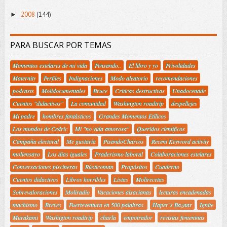
2008
(144)
►
PARA BUSCAR POR TEMAS
Momentos estelares de mi vida
Pensando..
El libro y yo
Frivolidades
Maternity
Perfiles
Indignaciones
Modo aleatorio
recomendaciones
podcasts
Molidocumentales
Bruce
Criticas destructivas
Unadocenade
Cuentos "didactivos"
La comunidad
Washington roadtrip
despellejes
Mi padre
hombres fantásticos
Grandes Momentos Etílicos
Los mundos de Cedric
Mi "no vida amorosa"
Queridos científicos
Campaña electoral
Me gustaría
PisandoCharcos
Recent Keyword activity
moliensayo
Los días iguales
Praderismo laboral
Colaboraciones estelares
Conversaciones piscineras
Rústicoman
Propósitos
Cuaderno
Cuentos didactivos
Libros horribles
Listas
Molirecetas
Sobrevaloraciones
Moliradio
Vacaciones alsacianas
lecturas encadenadas
machismo
Breves
Fuerteventura en 500 palabras.
Haper´s Bazaar
Ignite
Murakami
Washigton roadtrip
charla
empotrador
revistas femeninas