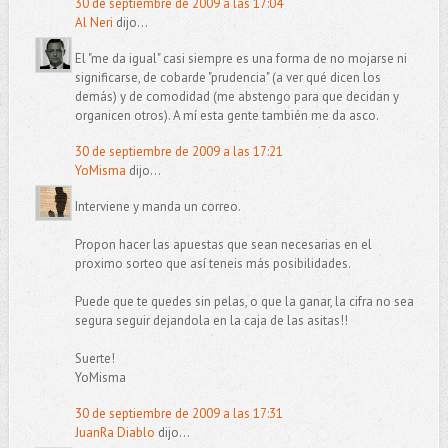
30 de septiembre de 2009 a las 17:04
Al Neri
dijo...
El "me da igual" casi siempre es una forma de no mojarse ni
significarse, de cobarde "prudencia" (a ver qué dicen los
demás) y de comodidad (me abstengo para que decidan y
organicen otros). A mí esta gente también me da asco.
30 de septiembre de 2009 a las 17:21
YoMisma
dijo...
Interviene y manda un correo.
Propon hacer las apuestas que sean necesarias en el
proximo sorteo que así teneis más posibilidades.
Puede que te quedes sin pelas, o que la ganar, la cifra no sea
segura seguir dejandola en la caja de las asitas!!
Suerte!
YoMisma
30 de septiembre de 2009 a las 17:31
JuanRa Diablo
dijo...