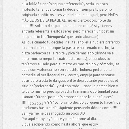
ella JAMÁS tiene "ninguna preferencia" y sería un poco
molesto tener que tomar la decisión siempre tú pero no
originaría conflictos si es verdad que le da igual, pero NADA
MÁS LEJOS DE LA REALIDAD, no es ciertooooo, no le da
igual!!!! sólo lo dice para quedar bien (no sé si ya tienes
entrada referente a estos seres, pero merecen un post sin
desperdicio los "bienqueda" que tanto abundan).
Así que cuando tú decides ir al italiano, ella hubiera preferido
la comida rápida porque la pasta le ha llenado mucho, la
pizza barbacoa se le repite y pica demasiado (dónde va a
parar mucho mejor la cuatro estaciones), el autobús lo
teníamos al lado pero el metro es más rápido y cómodo, las
pelis con violencia no son su estilo, hubiera preferido la
comedia, al ver llegar el taxi corre y empuja para sentarse
atrás pero a ella le da igual eh! te deja delante porque es el
sitio de "preferencia"...y así con todo....todo le parece bien y
le da lo mismo pero aprovecha la mínima oportunidad para
llamarte "tirana" porque "siempre se hace lo que tú dices"
!!!!!!!¿¿¿¿¿¿¿¿??????? coño, si no decido yo, quién lo hace? nos
tiraríamos hasta el día siguiente pensando dónde comer!!!!!
Eah, ya me he desahogado un poco XD
Por aquí estoy leyéndote y poniéndome al día.
Sigue escribiendo como hasta ahora, que estoy