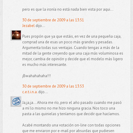
pero es que la ironía no está nada bien vista por aqui...
30 de septiembre de 2009 a las 13:51
Jezabel
dijo...
Pues propón que ya que estáis, en vez de una pequeña caja,
comprad una de esas un poco más grandes y pesadas.
Argumenta todas sus ventajas. Cuando tengas a más de la
mitad de la gente creyendo que una caja más voluminosa es
mejor, cambia de opinión y decide que el modelo más ligero
es mucho más interesante.
¡Bwahahahaha!!!
30 de septiembre de 2009 a las 13:53
c.e.t.i.n.a.
dijo...
Ja,ja,ja... Ahora me río, pero el año pasado cuando me pasó
a mí lo mismo no me hizo ninguna gracia. Nos toco una
pasta a las quinielas y teníamos que decidir que hacíamos.
Acabé montando una votación on-line con todas opciones
que me enviaron por e-mail por absurdas que pudiesen