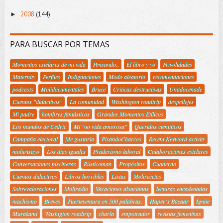
2008
(144)
►
PARA BUSCAR POR TEMAS
Momentos estelares de mi vida
Pensando..
El libro y yo
Frivolidades
Maternity
Perfiles
Indignaciones
Modo aleatorio
recomendaciones
podcasts
Molidocumentales
Bruce
Criticas destructivas
Unadocenade
Cuentos "didactivos"
La comunidad
Washington roadtrip
despellejes
Mi padre
hombres fantásticos
Grandes Momentos Etílicos
Los mundos de Cedric
Mi "no vida amorosa"
Queridos científicos
Campaña electoral
Me gustaría
PisandoCharcos
Recent Keyword activity
moliensayo
Los días iguales
Praderismo laboral
Colaboraciones estelares
Conversaciones piscineras
Rústicoman
Propósitos
Cuaderno
Cuentos didactivos
Libros horribles
Listas
Molirecetas
Sobrevaloraciones
Moliradio
Vacaciones alsacianas
lecturas encadenadas
machismo
Breves
Fuerteventura en 500 palabras.
Haper´s Bazaar
Ignite
Murakami
Washigton roadtrip
charla
empotrador
revistas femeninas