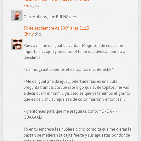
Efe
dijo...
Ohh. Molinos, qué BUENA eres.
30 de septiembre de 2009 a las 21:13
Chirly
dijo...
Pues a mi me da igual de verdad. Mogollón de cosas me
importa un cojón y odio ¡odio! tener que dedicar tiempo a
decidirlas.
- Cariño, ¿cual cojemos el de topitos o el de vichy?
- Me da igual ¡me da igual, joder! además es una puta
pregunta trampa, porque si te digo que el de topitos, me vas
a decir que: "- mmmm... ya, pero es que ya tenemos el gorrito
que es de vichy aunque sea de color marrón y entonces..."
- ¡y entonces para que me pregunas, coño: ME - DA - I -
GUAAAAL!
Yo en tu empresa les hubiera dicho como tu que me dieran la
pasta y se metieran la cajita fuerte y sus apuestas por donde