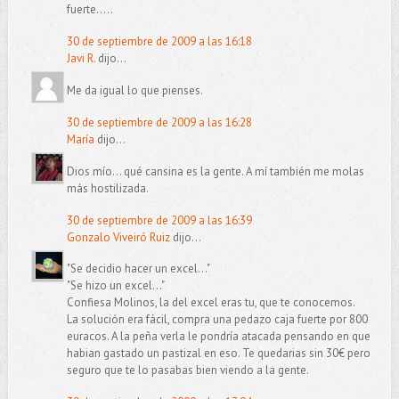
fuerte.....
30 de septiembre de 2009 a las 16:18
Javi R.
dijo...
Me da igual lo que pienses.
30 de septiembre de 2009 a las 16:28
María
dijo...
Dios mío... qué cansina es la gente. A mí también me molas
más hostilizada.
30 de septiembre de 2009 a las 16:39
Gonzalo Viveiró Ruiz
dijo...
"Se decidio hacer un excel..."
"Se hizo un excel..."
Confiesa Molinos, la del excel eras tu, que te conocemos.
La solución era fácil, compra una pedazo caja fuerte por 800
euracos. A la peña verla le pondría atacada pensando en que
habian gastado un pastizal en eso. Te quedarias sin 30€ pero
seguro que te lo pasabas bien viendo a la gente.