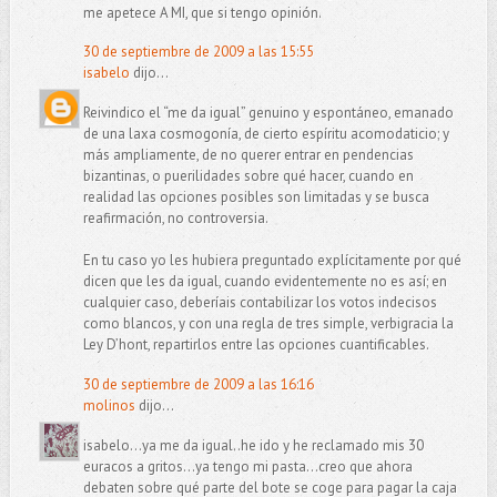
me apetece A MI, que si tengo opinión.
30 de septiembre de 2009 a las 15:55
isabelo
dijo...
Reivindico el “me da igual” genuino y espontáneo, emanado
de una laxa cosmogonía, de cierto espíritu acomodaticio; y
más ampliamente, de no querer entrar en pendencias
bizantinas, o puerilidades sobre qué hacer, cuando en
realidad las opciones posibles son limitadas y se busca
reafirmación, no controversia.
En tu caso yo les hubiera preguntado explícitamente por qué
dicen que les da igual, cuando evidentemente no es así; en
cualquier caso, deberíais contabilizar los votos indecisos
como blancos, y con una regla de tres simple, verbigracia la
Ley D’hont, repartirlos entre las opciones cuantificables.
30 de septiembre de 2009 a las 16:16
molinos
dijo...
isabelo...ya me da igual..he ido y he reclamado mis 30
euracos a gritos...ya tengo mi pasta...creo que ahora
debaten sobre qué parte del bote se coge para pagar la caja