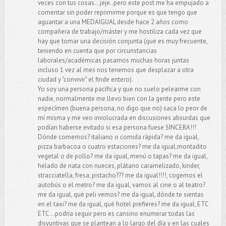
veces con tus cosas...jeje..pero este post me ha empujado a
comentar sin poder reprimirme porque es que tengo que
aguantar a una MEDAIGUAL desde hace 2 años como
compañera de trabajo/máster y me hostiliza cada vez que
hay que tomar una decisión conjunta (que es muy frecuente,
teniendo en cuenta que por circunstancias
laborales/académicas pasamos muchas horas juntas
incluso 1 vez al mes nos tenemos que desplazar a otra
ciudad y "convivir" el finde entero).
Yo soy una persona pacífica y que no suelo pelearme con
nadie, normalmente me llevo bien con la gente pero este
especímen (buena persona, no digo que no) saca lo peor de
mí misma y me veo involucrada en discusiones absurdas que
podían haberse evitado si esa persona fuese SINCERA!!!
Dónde comemos? italiano o comida rápida? me da igual,
pizza barbacoa o cuatro estaciones? me da igual,montadito
vegetal o de pollo? me da igual, menú o tapas? me da igual,
helado de nata con nueces, plátano caramelizado, kinder,
stracciatella, fresa, pistacho??? me da igual!!!!, cogemos el
autobús o el metro? me da igual, vamos al cine o al teatro?
me da igual, qué peli vemos? me da igual, dónde te sientas
en el taxi? me da igual, qué hotel prefieres? me da igual, ETC
ETC...podría seguir pero es cansino enumerar todas las
disyuntivas que se plantean a lo largo del día y en las cuales