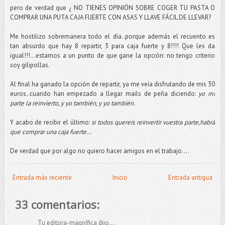
pero de verdad que ¿ NO TIENES OPINIÓN SOBRE COGER TU PASTA O
COMPRAR UNA PUTA CAJA FUERTE CON ASAS Y LLAVE FÁCIL DE LLEVAR?
Me hostilizo sobremanera todo el día..porque además el recuento es
tan absurdo que hay 8 repartir, 3 para caja fuerte y 8!!!! Que les da
igual!!!...estamos a un punto de que gane la opción: no tengo criterio
soy gilipollas.
Al final ha ganado la opción de repartir, ya me veía disfrutando de mis 30
euros..cuando han empezado a llegar mails de peña diciendo:
yo mi
parte la reinvierto, y yo también, y yo también
.
Y acabo de recibir el último:
si todos quereís reinvertir vuestra parte,habrá
que comprar una caja fuerte…
De verdad que por algo no quiero hacer amigos en el trabajo….
Entrada más reciente
Inicio
Entrada antigua
33 comentarios:
Tu editora-magnífica dijo...