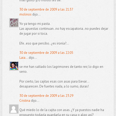
más gusto y/o morbo les dé.
30 de septiembre de 2009 a las 21:37
molinos
dijo...
Yo ya tengo mi pasta.
Las apuestas continuan..no hay escapatoria..no puedes dejar
de jugar por si toca.
Efe..eso que percibo..¿es ironía?...
30 de septiembre de 2009 a las 22:05
Laia...
dijo...
se me han saltado los lagrimones de tanto reir, lo digo en
serio.
Por cierto, las cajitas esas con asas para llevar...
desaparecen. De fuertes nada, a lo sumo, duras!
30 de septiembre de 2009 a las 23:29
Cristina
dijo...
Qué miedo lo de la cajita con asas. ¿Y ya puestos nadie ha
propuesto todavía guardarla en su casa o algo así?