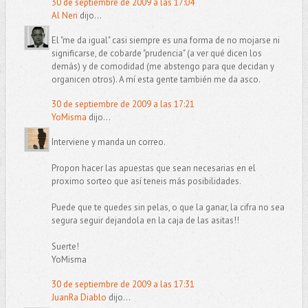
30 de septiembre de 2009 a las 17:04
Al Neri
dijo...
El "me da igual" casi siempre es una forma de no mojarse ni
significarse, de cobarde "prudencia" (a ver qué dicen los
demás) y de comodidad (me abstengo para que decidan y
organicen otros). A mí esta gente también me da asco.
30 de septiembre de 2009 a las 17:21
YoMisma
dijo...
Interviene y manda un correo.
Propon hacer las apuestas que sean necesarias en el
proximo sorteo que así teneis más posibilidades.
Puede que te quedes sin pelas, o que la ganar, la cifra no sea
segura seguir dejandola en la caja de las asitas!!
Suerte!
YoMisma
30 de septiembre de 2009 a las 17:31
JuanRa Diablo
dijo...