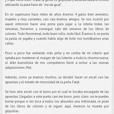
utilizando la puta frase de “
me da igual
”.
En mi supercurro hace miles de años éramos 4 gatos bien avenidos,
majetes y muy currantes, casi casi éramos amigos. Se nos ocurrió por
aquel entonces hacer una porra para jugar a la lotería todas las
semanas, forrarnos y conseguir salir del universo de los libros de
colores. Todo fenomenal, todo buen rollo, todo fácil. Éramos 6, se ponía
la pasta, se jugaba y cuando había algo de bote nos tomábamos unas
cañas.
Poco a poco fue entrando más peña y en contra de mi criterio que
optaba por mantener al margen de las loterías a toda la chusma nueva,
el afán buerollista de mis compañeros llevó a incluir a las nuevas
adquisiciones. Mal.
Además, como ya éramos muchos..se decidió hacer un excel con las
apuestas y el estado de morosidad de la peña. Fatal.
Se hizo otro excel con el turno por el cual te tocaba encargarte de las
apuestas. Llegados a este punto casi me borro..pero claro..no te puedes
borrar porque si les toca a todos los absurdos una millonada, se piran
de los libros de colores y tú sigues aquí, mereces la muerte por
gilipollas.