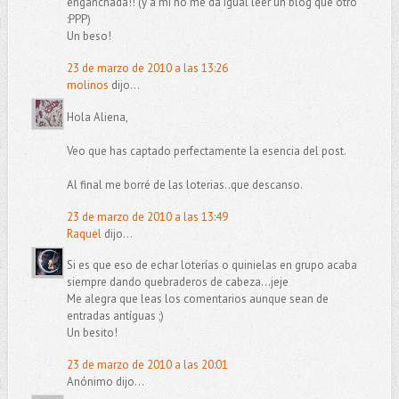
enganchada!! (y a mí no me da igual leer un blog que otro
:PPP)
Un beso!
23 de marzo de 2010 a las 13:26
molinos
dijo...
Hola Aliena,
Veo que has captado perfectamente la esencia del post.
Al final me borré de las loterias..que descanso.
23 de marzo de 2010 a las 13:49
Raquel
dijo...
Si es que eso de echar loterías o quinielas en grupo acaba
siempre dando quebraderos de cabeza...jeje
Me alegra que leas los comentarios aunque sean de
entradas antíguas ;)
Un besito!
23 de marzo de 2010 a las 20:01
Anónimo dijo...