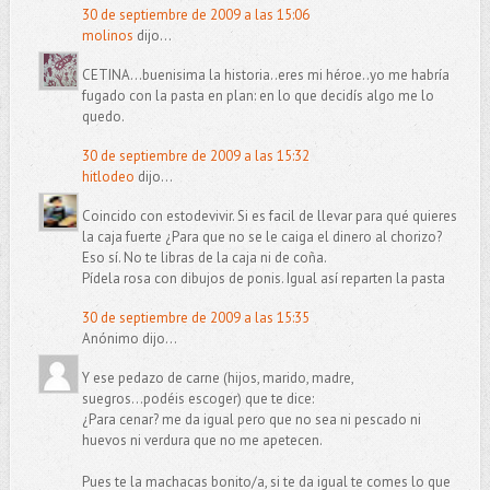
30 de septiembre de 2009 a las 15:06
molinos
dijo...
CETINA...buenisima la historia..eres mi héroe..yo me habría
fugado con la pasta en plan: en lo que decidís algo me lo
quedo.
30 de septiembre de 2009 a las 15:32
hitlodeo
dijo...
Coincido con estodevivir. Si es facil de llevar para qué quieres
la caja fuerte ¿Para que no se le caiga el dinero al chorizo?
Eso sí. No te libras de la caja ni de coña.
Pídela rosa con dibujos de ponis. Igual así reparten la pasta
30 de septiembre de 2009 a las 15:35
Anónimo dijo...
Y ese pedazo de carne (hijos, marido, madre,
suegros...podéis escoger) que te dice:
¿Para cenar? me da igual pero que no sea ni pescado ni
huevos ni verdura que no me apetecen.
Pues te la machacas bonito/a, si te da igual te comes lo que