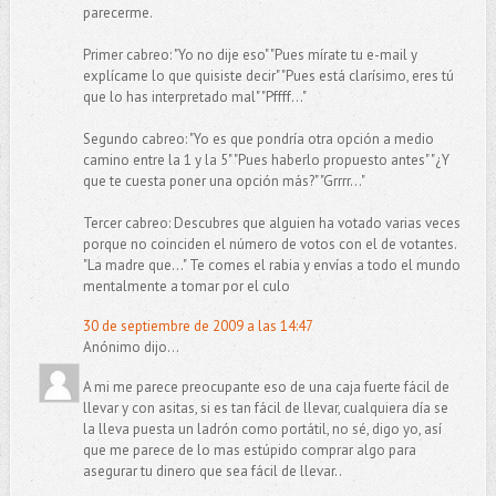
parecerme.
Primer cabreo: "Yo no dije eso" "Pues mírate tu e-mail y
explícame lo que quisiste decir" "Pues está clarísimo, eres tú
que lo has interpretado mal" "Pffff..."
Segundo cabreo: "Yo es que pondría otra opción a medio
camino entre la 1 y la 5" "Pues haberlo propuesto antes" "¿Y
que te cuesta poner una opción más?" "Grrrr..."
Tercer cabreo: Descubres que alguien ha votado varias veces
porque no coinciden el número de votos con el de votantes.
"La madre que..." Te comes el rabia y envías a todo el mundo
mentalmente a tomar por el culo
30 de septiembre de 2009 a las 14:47
Anónimo dijo...
A mi me parece preocupante eso de una caja fuerte fácil de
llevar y con asitas, si es tan fácil de llevar, cualquiera día se
la lleva puesta un ladrón como portátil, no sé, digo yo, así
que me parece de lo mas estúpido comprar algo para
asegurar tu dinero que sea fácil de llevar..