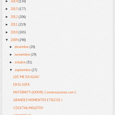
2014
(130)
►
2013
(177)
►
2012
(206)
►
2011
(219)
►
2010
(265)
►
2009
(290)
▼
diciembre
(20)
►
noviembre
(29)
►
octubre
(31)
►
septiembre
(27)
▼
LOS "ME DA IGUAL"
EN EL SOFÁ
MATERNITY (XXXVII): Conversaciones con C.
GRANDES MOMENTOS ETÍLICOS. I
COCKTAIL MOLOTOV