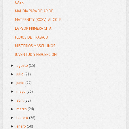
CAER
MAL DÍA PARA DEJAR DE...
MATERNITY (XXXV): AL COLE.
LA PEOR PRIMERA CITA
FLUJOS DE TRABAJO
MISTERIOS MASCULINOS
JUVENTUD Y PERCEPCION
agosto
(15)
►
julio
(21)
►
junio
(22)
►
mayo
(23)
►
abril
(22)
►
marzo
(24)
►
febrero
(26)
►
enero
(30)
►