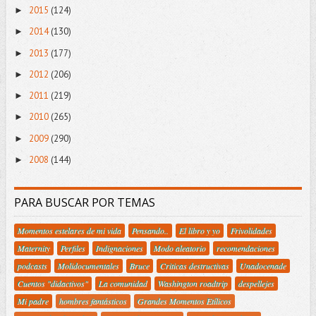
2015
(124)
►
2014
(130)
►
2013
(177)
►
2012
(206)
►
2011
(219)
►
2010
(265)
►
2009
(290)
►
2008
(144)
►
PARA BUSCAR POR TEMAS
Momentos estelares de mi vida
Pensando..
El libro y yo
Frivolidades
Maternity
Perfiles
Indignaciones
Modo aleatorio
recomendaciones
podcasts
Molidocumentales
Bruce
Criticas destructivas
Unadocenade
Cuentos "didactivos"
La comunidad
Washington roadtrip
despellejes
Mi padre
hombres fantásticos
Grandes Momentos Etílicos