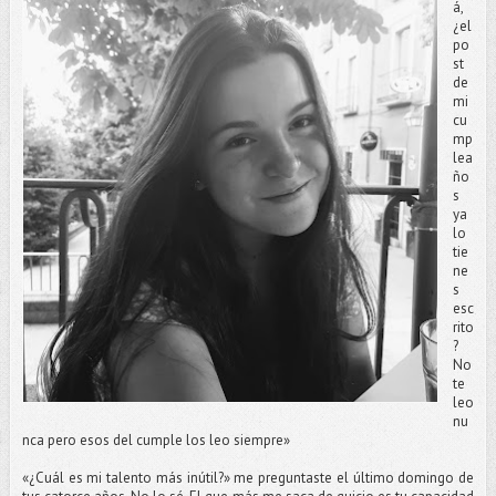
á,
¿el
po
st
de
mi
cu
mp
lea
ño
s
ya
lo
tie
ne
s
esc
rito
?
No
te
leo
nu
nca pero esos del cumple los leo siempre»
«¿Cuál es mi talento más inútil?» me preguntaste el último domingo de