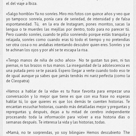
el del viaje a Ibiza.
«Salgo horrible» Ya no sonríes. Miro mis fotos con quince años y veo que
yo tampoco sonreía, ponía cara de seriedad, de intensidad y de falsa
espontaneidad. Tú, en la era de Instagram, pones morritos, sacas la
lengua o te muerdes las mejillas por dentro, todo para no parecer tú.
Pero cuando sonríes, cuando te pillo sonriendo porque estás tranquila y
relajada, sonríes como cuando eras tú todo el tiempo y no pretendías
ser otra cosa o no andabas intentando descubrir quien eres. Sonríes y se
te achinan los ojos y por ahí se te escapa la risa.
«Tengo manos de niña de ocho años» No te gustan tus pies, ni tus
piernas, ni tus brazos ni tus manos. La inseguridad de la adolescencia es
una putada pero se te pasará. Espero llegar a verte cuando todo eso te
de igual aunque ya sabes que jamás tendrás mi nariz perfecta (como la
de Cleopatra)
«Vamos a hablar de la vida» es tu frase favorita para empezar una
conversación y lo mejor que tiene es que con esa frase no esperas
hablar tú, lo que quieres es que los demás te cuenten historias. Te
encantan escuchar historias, cuando más detalladas mejor y preguntas y
repreguntas y, después, dejas a tu mitad de cerebro independiente
procesando toda la información para volver a esa historia días o
semanas después. Te interesa la vida y las historias, todas.
«Mamá, no te sorprendas, yo soy bilingüe» Hemos descubierto The