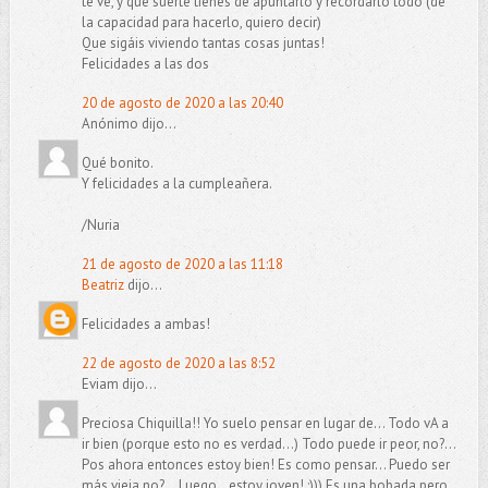
te ve, y qué suerte tienes de apuntarlo y recordarlo todo (de
la capacidad para hacerlo, quiero decir)
Que sigáis viviendo tantas cosas juntas!
Felicidades a las dos
20 de agosto de 2020 a las 20:40
Anónimo dijo...
Qué bonito.
Y felicidades a la cumpleañera.
/Nuria
21 de agosto de 2020 a las 11:18
Beatriz
dijo...
Felicidades a ambas!
22 de agosto de 2020 a las 8:52
Eviam dijo...
Preciosa Chiquilla!! Yo suelo pensar en lugar de... Todo vA a
ir bien (porque esto no es verdad...) Todo puede ir peor, no?...
Pos ahora entonces estoy bien! Es como pensar... Puedo ser
más vieja,no?... Luego...estoy joven! ;))) Es una bobada pero