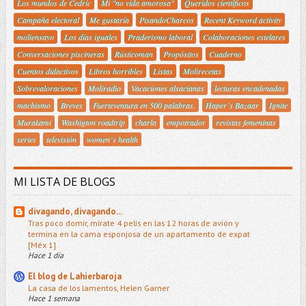
Los mundos de Cedric
Mi "no vida amorosa"
Queridos científicos
Campaña electoral
Me gustaría
PisandoCharcos
Recent Keyword activity
moliensayo
Los días iguales
Praderismo laboral
Colaboraciones estelares
Conversaciones piscineras
Rústicoman
Propósitos
Cuaderno
Cuentos didactivos
Libros horribles
Listas
Molirecetas
Sobrevaloraciones
Moliradio
Vacaciones alsacianas
lecturas encadenadas
machismo
Breves
Fuerteventura en 500 palabras.
Haper´s Bazaar
Ignite
Murakami
Washigton roadtrip
charla
empotrador
revistas femeninas
series
televisión
women´s health
MI LISTA DE BLOGS
divagando, divagando...
Tras poco domir, mírate 4 pelis en las 12 horas de avión y
termina en la cama esponjosa de un apartamento de expat
[Méx 1]
Hace 1 día
El blog de Lahierbaroja
La casa de los lamentos, Helen Garner
Hace 1 semana