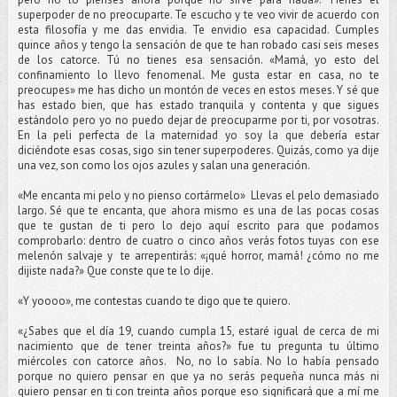
superpoder de no preocuparte. Te escucho y te veo vivir de acuerdo con
esta filosofía y me das envidia. Te envidio esa capacidad. Cumples
quince años y tengo la sensación de que te han robado casi seis meses
de los catorce. Tú no tienes esa sensación. «Mamá, yo esto del
confinamiento lo llevo fenomenal. Me gusta estar en casa, no te
preocupes» me has dicho un montón de veces en estos meses. Y sé que
has estado bien, que has estado tranquila y contenta y que sigues
estándolo pero yo no puedo dejar de preocuparme por ti, por vosotras.
En la peli perfecta de la maternidad yo soy la que debería estar
diciéndote esas cosas, sigo sin tener superpoderes. Quizás, como ya dije
una vez, son como los ojos azules y salan una generación.
«Me encanta mi pelo y no pienso cortármelo» Llevas el pelo demasiado
largo. Sé que te encanta, que ahora mismo es una de las pocas cosas
que te gustan de ti pero lo dejo aquí escrito para que podamos
comprobarlo: dentro de cuatro o cinco años verás fotos tuyas con ese
melenón salvaje y te arrepentirás: «¡qué horror, mamá! ¿cómo no me
dijiste nada?» Que conste que te lo dije.
«Y yoooo», me contestas cuando te digo que te quiero.
«¿Sabes que el día 19, cuando cumpla 15, estaré igual de cerca de mi
nacimiento que de tener treinta años?» fue tu pregunta tu último
miércoles con catorce años. No, no lo sabía. No lo había pensado
porque no quiero pensar en que ya no serás pequeña nunca más ni
quiero pensar en ti con treinta años porque eso significará que a mí me