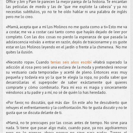
Office y Jim y Pam te parecen la mejor pareja de la historia. Te encantan
las películas de miedo y las de “que me explote la cabeza” y ya no
necesitas subtítulos, yo no te he oído hablar ni una palabra de inglés
pero me lo creo.
«Mamá, acepta que a mí Los Molinos no me gusta como a ti» Esto me va
a costar, me va a costar casi tanto como que hayáis dejado de leer por
completo. Con las dos cosas no pierdo la esperanza de que pasada la
adolescencia volváis a entrar en razón, dejéis de traicionarme y os guste
estar en Los Molinos leyendo en el jardín o frente a la chimenea. No me
quites la ilusión.
«Necesito ropa». Cuando
tenías seis años escribí
«Habrá superado la
adicción al rosa pero será una esclava de la moda y pretenderá renovar
su vestuario cada temporada» y acerté de pleno. Entonces eras muy
pequeña y todavía era yo la que te elegía la ropa, no podía saber que
desarrollarías el superpoder de saber exáctamente qué quieres
comprarte y cómo combinarlo. Para mí eso es magia y sinceramente
viéndonos a tu padre y a mí, no sé de quién lo has heredado.
«Por favor, no discutáis, qué más da» En este año he descubierto que
rehuyes el enfrentamiento y la confrontación. No te gusta discutir y no te
gusta que se discuta delante de ti.
«Mamá, no te preocupes por las cosas antes de tiempo. No sirve para
nada. Si tiene que pasar algo malo, cuando pase, ya nos agobiaremos
pero no lo pienses ahora porque no sirve para nada». Tienes el