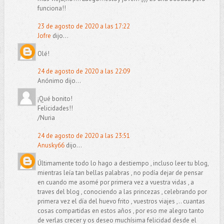
funciona!!
23 de agosto de 2020 a las 17:22
Jofre
dijo...
Olé!
24 de agosto de 2020 a las 22:09
Anónimo dijo...
¡Qué bonito!
Felicidades!!
/Nuria
24 de agosto de 2020 a las 23:51
Anusky66
dijo...
Últimamente todo lo hago a destiempo , incluso leer tu blog,
mientras leía tan bellas palabras , no podía dejar de pensar
en cuando me asomé por primera vez a vuestra vidas , a
traves del blog , conociendo a las princezas , celebrando por
primera vez el día del huevo frito , vuestros viajes ,.. cuantas
cosas compartidas en estos años , por eso me alegro tanto
de verlas crecer y os deseo muchísima felicidad desde el