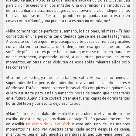
tus catorce años. No lo sé. El que más me saca de quicio es tu capacidad
para dividir tu cerebro en dos mitades. Una que funciona en modo rutina
de la vida diaria y otra, muy peligrosa, que lleva una vida independiente.
Una vida que se manifiesta, de pronto, en preguntas como esa o en
cosas como «Mamá, ¿una primera cita es muy incómoda, no?
«Mira como tengo de perfecto el armario, los cajones, mi mesa» Te has
convertido en una persona tan ordenada que se me saltan las lágrimas.
A veces, te confieso que me preocupa que te pases de frenada y acabes
convertida en una maniaca del orden, como esa gente que forra los
sofás de plástico o les pone fundas para que no se manchen, para que
no se estropeen, esperando, quizá, a que otras personas, en otros
momentos, en otras vidas disfruten de esos sofás mientras ellos solo
las conservan.
«No me despiertes, ya me despertaré yo sola» Ahora mismo tienes el
superpoder de los perros de poder dormir a voluntad: cuando quieres y
dónde sea. Estás durmiendo trece horas al día con picos de quince. No
quiero asustarte pero estás quemando horas de sueño que necesitarás
en el futuro. Algún día te costará creer que fueras capaz de dormir tantas
horas del tirón y por eso lo dejo escrito aquí.
«Mamá, ¡no me acordaba de eso!» Has descubierto el valor de lo que
escribo: de este blog y de los diarios de viaje. El año pasado me empeñé
en escribir
un diario de Nueva York
y, este año, uno de los mejores
momentos ha sido, ver vuestras caras, cada noche después de cenar,
mientras yo leía en alto nuestras aventuras. El año que viene leeremos