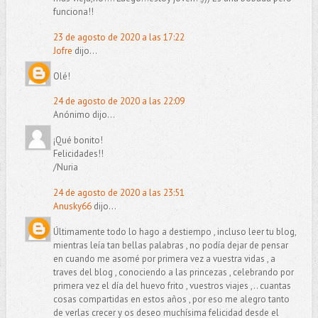
funciona!!
23 de agosto de 2020 a las 17:22
Jofre
dijo...
Olé!
24 de agosto de 2020 a las 22:09
Anónimo dijo...
¡Qué bonito!
Felicidades!!
/Nuria
24 de agosto de 2020 a las 23:51
Anusky66
dijo...
Últimamente todo lo hago a destiempo , incluso leer tu blog,
mientras leía tan bellas palabras , no podía dejar de pensar
en cuando me asomé por primera vez a vuestra vidas , a
traves del blog , conociendo a las princezas , celebrando por
primera vez el día del huevo frito , vuestros viajes ,.. cuantas
cosas compartidas en estos años , por eso me alegro tanto
de verlas crecer y os deseo muchísima felicidad desde el