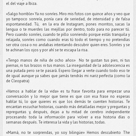
el del viaje a Ibiza.
«Salgo horrible» Ya no sonríes. Miro mis fotos con quince años y veo que
yo tampoco sonreía, ponía cara de seriedad, de intensidad y de falsa
espontaneidad. Tú, en la era de Instagram, pones morritos, sacas la
lengua o te muerdes las mejillas por dentro, todo para no parecer tú.
Pero cuando sonríes, cuando te pillo sonriendo porque estás tranquila y
relajada, sonríes como cuando eras tú todo el tiempo y no pretendías
ser otra cosa o no andabas intentando descubrir quien eres. Sonríes y se
te achinan los ojos y por ahí se te escapa la risa.
«Tengo manos de niña de ocho años» No te gustan tus pies, ni tus
piernas, ni tus brazos ni tus manos. La inseguridad de la adolescencia es
una putada pero se te pasará. Espero llegar a verte cuando todo eso te
de igual aunque ya sabes que jamás tendrás mi nariz perfecta (como la
de Cleopatra)
«Vamos a hablar de la vida» es tu frase favorita para empezar una
conversación y lo mejor que tiene es que con esa frase no esperas
hablar tú, lo que quieres es que los demás te cuenten historias. Te
encantan escuchar historias, cuando más detalladas mejor y preguntas y
repreguntas y, después, dejas a tu mitad de cerebro independiente
procesando toda la información para volver a esa historia días o
semanas después. Te interesa la vida y las historias, todas.
«Mamá, no te sorprendas, yo soy bilingüe» Hemos descubierto The