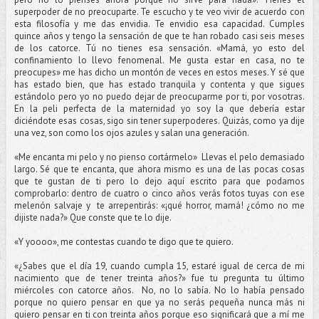
superpoder de no preocuparte. Te escucho y te veo vivir de acuerdo con
esta filosofía y me das envidia. Te envidio esa capacidad. Cumples
quince años y tengo la sensación de que te han robado casi seis meses
de los catorce. Tú no tienes esa sensación. «Mamá, yo esto del
confinamiento lo llevo fenomenal. Me gusta estar en casa, no te
preocupes» me has dicho un montón de veces en estos meses. Y sé que
has estado bien, que has estado tranquila y contenta y que sigues
estándolo pero yo no puedo dejar de preocuparme por ti, por vosotras.
En la peli perfecta de la maternidad yo soy la que debería estar
diciéndote esas cosas, sigo sin tener superpoderes. Quizás, como ya dije
una vez, son como los ojos azules y salan una generación.
«Me encanta mi pelo y no pienso cortármelo» Llevas el pelo demasiado
largo. Sé que te encanta, que ahora mismo es una de las pocas cosas
que te gustan de ti pero lo dejo aquí escrito para que podamos
comprobarlo: dentro de cuatro o cinco años verás fotos tuyas con ese
melenón salvaje y te arrepentirás: «¡qué horror, mamá! ¿cómo no me
dijiste nada?» Que conste que te lo dije.
«Y yoooo», me contestas cuando te digo que te quiero.
«¿Sabes que el día 19, cuando cumpla 15, estaré igual de cerca de mi
nacimiento que de tener treinta años?» fue tu pregunta tu último
miércoles con catorce años. No, no lo sabía. No lo había pensado
porque no quiero pensar en que ya no serás pequeña nunca más ni
quiero pensar en ti con treinta años porque eso significará que a mí me