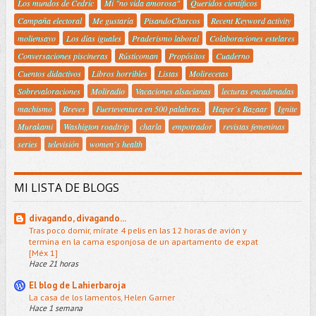
Los mundos de Cedric
Mi "no vida amorosa"
Queridos científicos
Campaña electoral
Me gustaría
PisandoCharcos
Recent Keyword activity
moliensayo
Los días iguales
Praderismo laboral
Colaboraciones estelares
Conversaciones piscineras
Rústicoman
Propósitos
Cuaderno
Cuentos didactivos
Libros horribles
Listas
Molirecetas
Sobrevaloraciones
Moliradio
Vacaciones alsacianas
lecturas encadenadas
machismo
Breves
Fuerteventura en 500 palabras.
Haper´s Bazaar
Ignite
Murakami
Washigton roadtrip
charla
empotrador
revistas femeninas
series
televisión
women´s health
MI LISTA DE BLOGS
divagando, divagando...
Tras poco domir, mírate 4 pelis en las 12 horas de avión y
termina en la cama esponjosa de un apartamento de expat
[Méx 1]
Hace 21 horas
El blog de Lahierbaroja
La casa de los lamentos, Helen Garner
Hace 1 semana