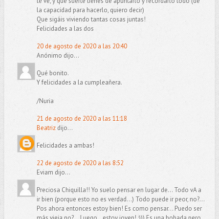
te ve, y qué suerte tienes de apuntarlo y recordarlo todo (de
la capacidad para hacerlo, quiero decir)
Que sigáis viviendo tantas cosas juntas!
Felicidades a las dos
20 de agosto de 2020 a las 20:40
Anónimo dijo...
Qué bonito.
Y felicidades a la cumpleañera.
/Nuria
21 de agosto de 2020 a las 11:18
Beatriz
dijo...
Felicidades a ambas!
22 de agosto de 2020 a las 8:52
Eviam dijo...
Preciosa Chiquilla!! Yo suelo pensar en lugar de... Todo vA a
ir bien (porque esto no es verdad...) Todo puede ir peor, no?...
Pos ahora entonces estoy bien! Es como pensar... Puedo ser
más vieja,no?... Luego...estoy joven! ;))) Es una bobada pero