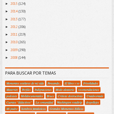
2015
(124)
►
2014
(130)
►
2013
(177)
►
2012
(206)
►
2011
(219)
►
2010
(265)
►
2009
(290)
►
2008
(144)
►
PARA BUSCAR POR TEMAS
Momentos estelares de mi vida
Pensando..
El libro y yo
Frivolidades
Maternity
Perfiles
Indignaciones
Modo aleatorio
recomendaciones
podcasts
Molidocumentales
Bruce
Criticas destructivas
Unadocenade
Cuentos "didactivos"
La comunidad
Washington roadtrip
despellejes
Mi padre
hombres fantásticos
Grandes Momentos Etílicos