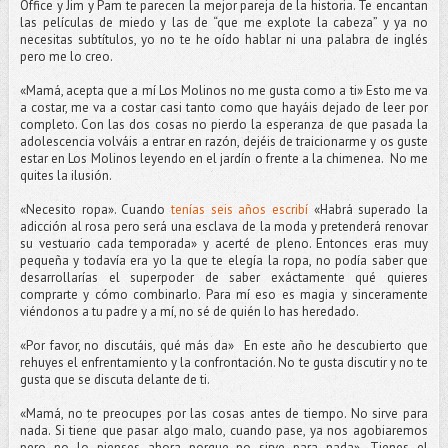
Office y Jim y Pam te parecen la mejor pareja de la historia. Te encantan
las películas de miedo y las de “que me explote la cabeza” y ya no
necesitas subtítulos, yo no te he oído hablar ni una palabra de inglés
pero me lo creo.
«Mamá, acepta que a mí Los Molinos no me gusta como a ti» Esto me va
a costar, me va a costar casi tanto como que hayáis dejado de leer por
completo. Con las dos cosas no pierdo la esperanza de que pasada la
adolescencia volváis a entrar en razón, dejéis de traicionarme y os guste
estar en Los Molinos leyendo en el jardín o frente a la chimenea. No me
quites la ilusión.
«Necesito ropa». Cuando
tenías seis años escribí
«Habrá superado la
adicción al rosa pero será una esclava de la moda y pretenderá renovar
su vestuario cada temporada» y acerté de pleno. Entonces eras muy
pequeña y todavía era yo la que te elegía la ropa, no podía saber que
desarrollarías el superpoder de saber exáctamente qué quieres
comprarte y cómo combinarlo. Para mí eso es magia y sinceramente
viéndonos a tu padre y a mí, no sé de quién lo has heredado.
«Por favor, no discutáis, qué más da» En este año he descubierto que
rehuyes el enfrentamiento y la confrontación. No te gusta discutir y no te
gusta que se discuta delante de ti.
«Mamá, no te preocupes por las cosas antes de tiempo. No sirve para
nada. Si tiene que pasar algo malo, cuando pase, ya nos agobiaremos
pero no lo pienses ahora porque no sirve para nada». Tienes el