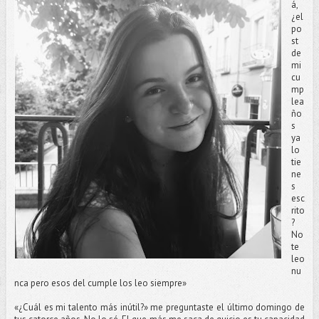
á,
¿el
po
st
de
mi
cu
mp
lea
ño
s
ya
lo
tie
ne
s
esc
rito
?
No
te
leo
nu
nca pero esos del cumple los leo siempre»
«¿Cuál es mi talento más inútil?» me preguntaste el último domingo de