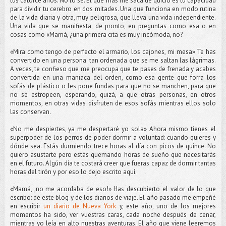
tus catorce años. No lo sé. El que más me saca de quicio es tu capacidad
para dividir tu cerebro en dos mitades. Una que funciona en modo rutina
de la vida diaria y otra, muy peligrosa, que lleva una vida independiente.
Una vida que se manifiesta, de pronto, en preguntas como esa o en
cosas como «Mamá, ¿una primera cita es muy incómoda, no?
«Mira como tengo de perfecto el armario, los cajones, mi mesa» Te has
convertido en una persona tan ordenada que se me saltan las lágrimas.
A veces, te confieso que me preocupa que te pases de frenada y acabes
convertida en una maniaca del orden, como esa gente que forra los
sofás de plástico o les pone fundas para que no se manchen, para que
no se estropeen, esperando, quizá, a que otras personas, en otros
momentos, en otras vidas disfruten de esos sofás mientras ellos solo
las conservan.
«No me despiertes, ya me despertaré yo sola» Ahora mismo tienes el
superpoder de los perros de poder dormir a voluntad: cuando quieres y
dónde sea. Estás durmiendo trece horas al día con picos de quince. No
quiero asustarte pero estás quemando horas de sueño que necesitarás
en el futuro. Algún día te costará creer que fueras capaz de dormir tantas
horas del tirón y por eso lo dejo escrito aquí.
«Mamá, ¡no me acordaba de eso!» Has descubierto el valor de lo que
escribo: de este blog y de los diarios de viaje. El año pasado me empeñé
en escribir
un diario de Nueva York
y, este año, uno de los mejores
momentos ha sido, ver vuestras caras, cada noche después de cenar,
mientras yo leía en alto nuestras aventuras. El año que viene leeremos