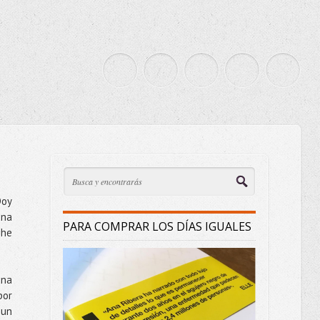
Doy
una
PARA COMPRAR LOS DÍAS IGUALES
 he
una
por
 un