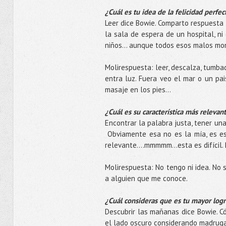
¿Cuál es tu idea de la felicidad perfec
Leer dice Bowie. Comparto respuesta 
la sala de espera de un hospital, n
niños... aunque todos esos malos m
Molirespuesta: leer, descalza, tumb
entra luz. Fuera veo el mar o un pa
masaje en los pies...
¿Cuál es su característica más releva
Encontrar la palabra justa, tener un
Obviamente esa no es la mía, es esp
relevante....mmmmm...esta es difícil
Molirespuesta: No tengo ni idea. No 
a alguien que me conoce.
¿Cuál consideras que es tu mayor log
Descubrir las mañanas dice Bowie. C
el lado oscuro considerando madruga