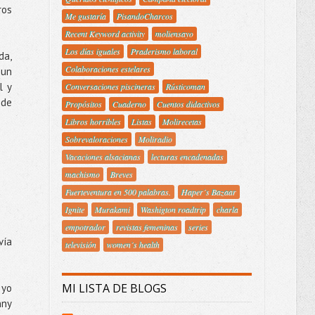
ros
Me gustaría
PisandoCharcos
Recent Keyword activity
moliensayo
Los días iguales
Praderismo laboral
da,
Colaboraciones estelares
 un
l y
Conversaciones piscineras
Rústicoman
 de
Propósitos
Cuaderno
Cuentos didactivos
Libros horribles
Listas
Molirecetas
Sobrevaloraciones
Moliradio
Vacaciones alsacianas
lecturas encadenadas
machismo
Breves
Fuerteventura en 500 palabras.
Haper´s Bazaar
Ignite
Murakami
Washigton roadtrip
charla
empotrador
revistas femeninas
series
vía
televisión
women´s health
MI LISTA DE BLOGS
 yo
nny