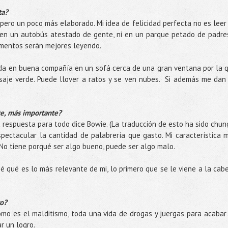
ta?
pero un poco más elaborado. Mi idea de felicidad perfecta no es leer
i en un autobús atestado de gente, ni en un parque petado de padre
omentos serán mejores leyendo.
ada en buena compañía en un sofá cerca de una gran ventana por la 
isaje verde. Puede llover a ratos y se ven nubes. Si además me dan
nte, más importante?
a respuesta para todo dice Bowie. (La traducción de esto ha sido chun
ectacular la cantidad de palabrería que gasto. Mi característica 
. No tiene porqué ser algo bueno, puede ser algo malo.
sé qué es lo más relevante de mi, lo primero que se le viene a la cab
ro?
ómo es el malditismo, toda una vida de drogas y juergas para acabar
r un logro.