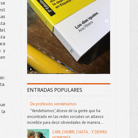
 se
est
sas
sta
del
sta
ara
s y
 en
as:
ta.
ENTRADAS POPULARES
De profesión, vendehúmos
que
"Vendehúmos", dícese de la gente que ha
 la
encontrado en las redes sociales un altavoz
increíble para decir obviedades de manera...
CARI, CHURRI, CHATA...Y DEMÁS
HORRORES