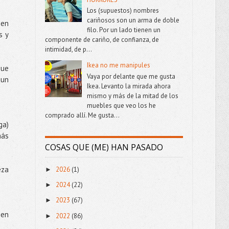
Los (supuestos) nombres
cariñosos son un arma de doble
 en
filo. Por un lado tienen un
s y
componente de cariño, de confianza, de
intimidad, de p...
Ikea no me manipules
que
Vaya por delante que me gusta
 un
Ikea. Levanto la mirada ahora
mismo y más de la mitad de los
muebles que veo los he
comprado allí. Me gusta...
ga)
más
COSAS QUE (ME) HAN PASADO
eza
2026
(1)
►
2024
(22)
►
2023
(67)
►
 en
2022
(86)
►