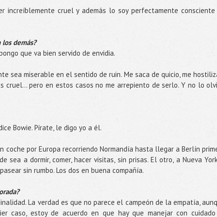
ser increíblemente cruel y además lo soy perfectamente consciente
n los demás?
upongo que va bien servido de envidia.
e sea miserable en el sentido de ruin. Me saca de quicio, me hostiliz
cruel... pero en estos casos no me arrepiento de serlo. Y no lo olv
ice Bowie. Pírate, le digo yo a él.
 en coche por Europa recorriendo Normandía hasta llegar a Berlín prim
 sea a dormir, comer, hacer visitas, sin prisas. El otro, a Nueva York
a pasear sin rumbo. Los dos en buena compañía.
lorada?
ginalidad. La verdad es que no parece el campeón de la empatía, aun
quier caso, estoy de acuerdo en que hay que manejar con cuidado