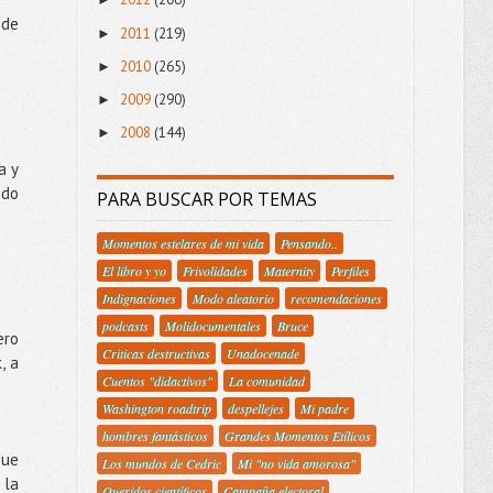
 de
2011
(219)
►
2010
(265)
►
2009
(290)
►
2008
(144)
►
a y
ido
PARA BUSCAR POR TEMAS
Momentos estelares de mi vida
Pensando..
El libro y yo
Frivolidades
Maternity
Perfiles
Indignaciones
Modo aleatorio
recomendaciones
podcasts
Molidocumentales
Bruce
ero
Criticas destructivas
Unadocenade
, a
Cuentos "didactivos"
La comunidad
Washington roadtrip
despellejes
Mi padre
hombres fantásticos
Grandes Momentos Etílicos
que
Los mundos de Cedric
Mi "no vida amorosa"
 la
Queridos científicos
Campaña electoral