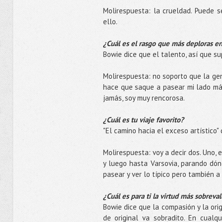
Molirespuesta: la crueldad. Puede 
ello.
¿Cuál es el rasgo que más deploras e
Bowie dice que el talento, así que s
Molirespuesta: no soporto que la gent
hace que saque a pasear mi lado más 
jamás, soy muy rencorosa.
¿Cuál es tu viaje favorito?
"El camino hacia el exceso artístico" d
Molirespuesta: voy a decir dos. Uno,
y luego hasta Varsovia, parando dónde
pasear y ver lo típico pero también 
¿Cuál es para ti la virtud más sobreva
Bowie dice que la compasión y la ori
de original va sobradito. En cual