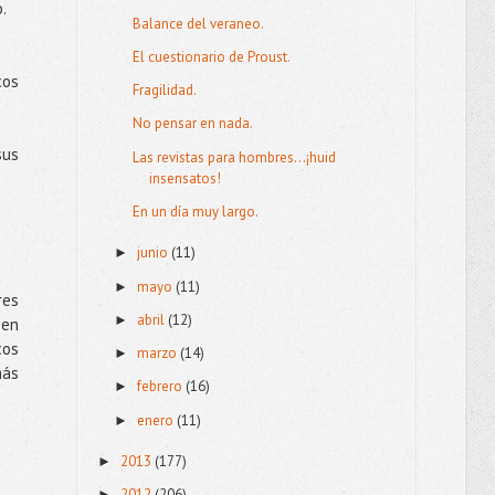
o.
Balance del veraneo.
El cuestionario de Proust.
cos
Fragilidad.
No pensar en nada.
sus
Las revistas para hombres...¡huid
insensatos!
En un día muy largo.
junio
(11)
►
mayo
(11)
►
res
abril
(12)
►
 en
cos
marzo
(14)
►
más
febrero
(16)
►
enero
(11)
►
2013
(177)
►
2012
(206)
►