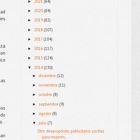
2021
(84)
►
2020
(84)
►
dad
ies
2019
(82)
►
2018
(107)
►
2017
(104)
►
stá
2016
(117)
►
con
2015
(124)
►
ico
2014
(130)
▼
diciembre
(12)
►
las
noviembre
(11)
►
octubre
(8)
►
septiembre
(9)
►
bos
agosto
(8)
►
udo
o.
julio
(7)
▼
Otro despropósito publicitario: coches
ran
para mujeres.