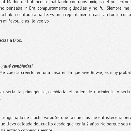
Real Madrid de baloncesto, hablando con unos amigos del por enton
no pensaba ir. Era completamente gilipollas y no fui. Siempre me
lo había contado a nadie. Es un arrepentimiento casi tan tonto como
mi favor...o así lo veo yo.
cias a Dios.
, ¿qué cambiarías?
 Me cuesta creerlo, en una casa en la que vive Bowie, es muy proba
No sería la primogénita, cambiaría el orden de nacimiento y sería
a.
 tengo nada de mucho valor. Se que lo que más me entristecería per
 que llevo colgada del cuello desde que tenía 2 años. No porque sea 
ue ha estado conmigo siempre.