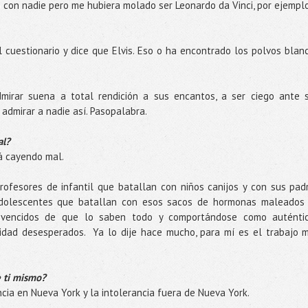
co con nadie pero me hubiera molado ser Leonardo da Vinci, por ejempl
 cuestionario y dice que Elvis. Eso o ha encontrado los polvos blan
mirar suena a total rendición a sus encantos, a ser ciego ante 
 admirar a nadie así. Pasopalabra.
al?
tá cayendo mal.
profesores de infantil que batallan con niños canijos y con sus pad
adolescentes que batallan con esos sacos de hormonas maleados
nvencidos de que lo saben todo y comportándose como auténti
sidad desesperados. Ya lo dije hace mucho, para mí es el trabajo 
e ti mismo?
ncia en Nueva York y la intolerancia fuera de Nueva York.