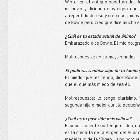
Winter en el antiguo pabellón del 
mi novio y diciendo muy digna que 
arrepentido de eso y creo que jamás 
de Bowie pero creo que dice mucho en 
¿Cuál es tu estado actual de ánimo?
Embarazado dice Bowie. El mío no, gra
Molirespuesta: en calma, sin nudos.
Si pudieras cambiar algo de tu familia
El miedo que les tengo, dice Bowie.
que el que más miedo de sea él...
Molirespuesta: lo tengo clarísimo. 
segunda hija o mejor aún, la pequeñ
¿Cuál es tu posesión más valiosa?
Económicamente no tengo ni idea, no
es la medalla de la Virgen del Pilar
medalla ni de la Virgen... sino porq