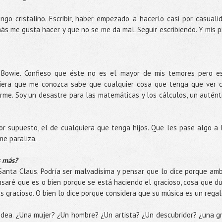
ngo cristalino. Escribir, haber empezado a hacerlo casi por casuali
ás me gusta hacer y que no se me da mal. Seguir escribiendo. Y mis p
e Bowie. Confieso que éste no es el mayor de mis temores pero e
uiera que me conozca sabe que cualquier cosa que tenga que ver 
rme. Soy un desastre para las matemáticas y los cálculos, un autént
or supuesto, el de cualquiera que tenga hijos. Que les pase algo a 
me paraliza.
as más?
anta Claus. Podría ser malvadísima y pensar que lo dice porque am
nsaré que es o bien porque se está haciendo el gracioso, cosa que d
es gracioso. O bien lo dice porque considera que su música es un regal
 idea. ¿Una mujer? ¿Un hombre? ¿Un artista? ¿Un descubridor? ¿una g