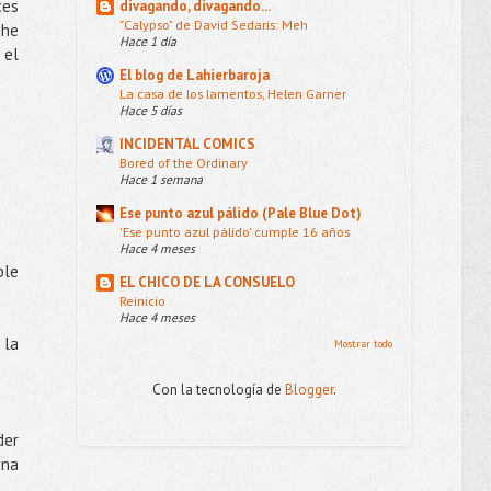
ces
divagando, divagando...
"Calypso" de David Sedaris: Meh
 he
Hace 1 día
 el
El blog de Lahierbaroja
La casa de los lamentos, Helen Garner
Hace 5 días
INCIDENTAL COMICS
Bored of the Ordinary
Hace 1 semana
Ese punto azul pálido (Pale Blue Dot)
'Ese punto azul pálido' cumple 16 años
Hace 4 meses
ble
EL CHICO DE LA CONSUELO
Reinicio
Hace 4 meses
 la
Mostrar todo
Con la tecnología de
Blogger
.
der
una