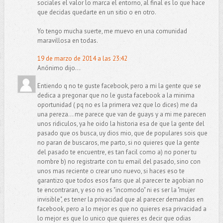
sociales el valor lo marca el entorno, al final es lo que hace
que decidas quedarte en un sitio o en otro.
Yo tengo mucha suerte, me muevo en una comunidad
maravillosa en todas.
19 de marzo de 2014 a las 23:42
Anónimo dijo...
Entiendo q no te guste facebook, pero a mi la gente que se
dedica a pregonar que no le gusta facebook a la minima
oportunidad ( pq no es la primera vez que lo dices) me da
una pereza... me parece que van de guays y a mi me parecen
unos ridiculos, ya he oido la historia esa de que la gente del
pasado que os busca, uy dios mio, que de populares sois que
no paran de buscaros, me parto, si no quieres que la gente
del pasado te encuentre, es tan facil como a) no poner tu
nombre b) no registrarte con tu email del pasado, sino con
unos mas reciente o crear uno nuevo, si haces eso te
garantizo que todos esos fans que al parecer te agobian no
te encontraran, y eso no es "incomodo" ni es ser la "mujer
invisible", es tener la privacidad que al parecer demandas en
facebook, pero a lo mejor es que no quieres esa privacidad a
lo mejor es que lo unico que quieres es decir que odias