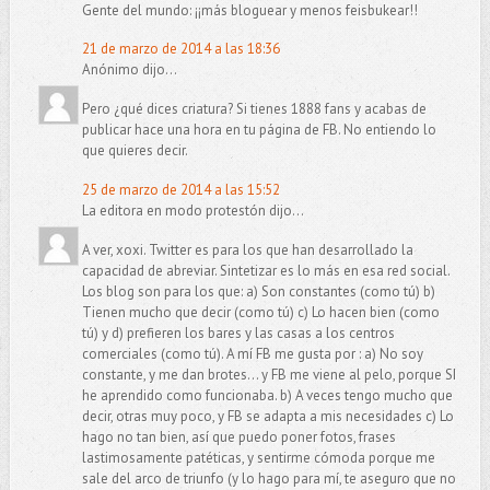
Gente del mundo: ¡¡más bloguear y menos feisbukear!!
21 de marzo de 2014 a las 18:36
Anónimo dijo...
Pero ¿qué dices criatura? Si tienes 1888 fans y acabas de
publicar hace una hora en tu página de FB. No entiendo lo
que quieres decir.
25 de marzo de 2014 a las 15:52
La editora en modo protestón dijo...
A ver, xoxi. Twitter es para los que han desarrollado la
capacidad de abreviar. Sintetizar es lo más en esa red social.
Los blog son para los que: a) Son constantes (como tú) b)
Tienen mucho que decir (como tú) c) Lo hacen bien (como
tú) y d) prefieren los bares y las casas a los centros
comerciales (como tú). A mí FB me gusta por : a) No soy
constante, y me dan brotes... y FB me viene al pelo, porque SI
he aprendido como funcionaba. b) A veces tengo mucho que
decir, otras muy poco, y FB se adapta a mis necesidades c) Lo
hago no tan bien, así que puedo poner fotos, frases
lastimosamente patéticas, y sentirme cómoda porque me
sale del arco de triunfo (y lo hago para mí, te aseguro que no