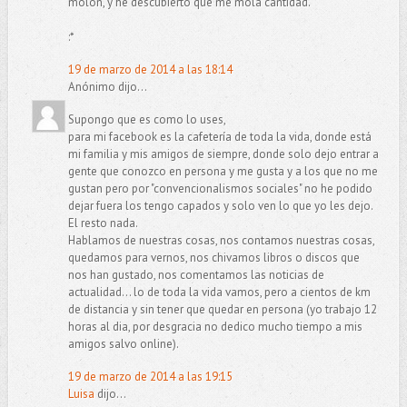
molón, y he descubierto que me mola cantidad.
:*
19 de marzo de 2014 a las 18:14
Anónimo dijo...
Supongo que es como lo uses,
para mi facebook es la cafetería de toda la vida, donde está
mi familia y mis amigos de siempre, donde solo dejo entrar a
gente que conozco en persona y me gusta y a los que no me
gustan pero por "convencionalismos sociales" no he podido
dejar fuera los tengo capados y solo ven lo que yo les dejo.
El resto nada.
Hablamos de nuestras cosas, nos contamos nuestras cosas,
quedamos para vernos, nos chivamos libros o discos que
nos han gustado, nos comentamos las noticias de
actualidad... lo de toda la vida vamos, pero a cientos de km
de distancia y sin tener que quedar en persona (yo trabajo 12
horas al dia, por desgracia no dedico mucho tiempo a mis
amigos salvo online).
19 de marzo de 2014 a las 19:15
Luisa
dijo...