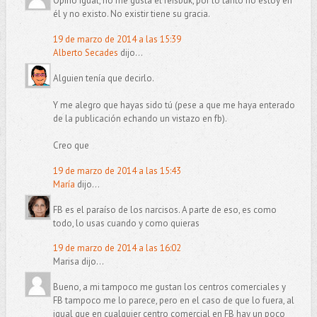
Opino igual, no me gusta el feisbuk, por lo tanto no estoy en
él y no existo. No existir tiene su gracia.
19 de marzo de 2014 a las 15:39
Alberto Secades
dijo...
Alguien tenía que decirlo.
Y me alegro que hayas sido tú (pese a que me haya enterado
de la publicación echando un vistazo en fb).
Creo que
19 de marzo de 2014 a las 15:43
María
dijo...
FB es el paraíso de los narcisos. A parte de eso, es como
todo, lo usas cuando y como quieras
19 de marzo de 2014 a las 16:02
Marisa dijo...
Bueno, a mi tampoco me gustan los centros comerciales y
FB tampoco me lo parece, pero en el caso de que lo fuera, al
igual que en cualquier centro comercial en FB hay un poco