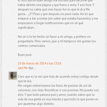
El otro día un buen amigo me escribió para decirme que
había abierto una página y que fuera a verla. Y eso hice. Y
después no sabía qué más hacer. Así es que le di a Me
gusta... ¿Y? Pues y que después no pasó nada. Así es que
empecé a dar a invitar (sin saber qué estaba haciendo), y me
empezaron a llegar notificaciones que no sé qué
significaban...
No sé si le he hecho un favor a mi amigo, y prefiero no
preguntarle. Pero vamos, que a mí tampoco me gustan los
centros comerciales.
Buen post.
19 de marzo de 2014 a las 15:16
Jatz Me
dijo...
Creo que es la vez que más de acuerdo estoy contigo desde
que te leo.
Me cargan sobremanera las fotos de puestas de sol de
colorines, con citas filosóficas o con poemas. No puedo con
ello. Y que todo parezca paz y amor, cuando sabes que la
vida de esa gente es una mierda y que todo lo que ponen es
por aparentar algo distinto.