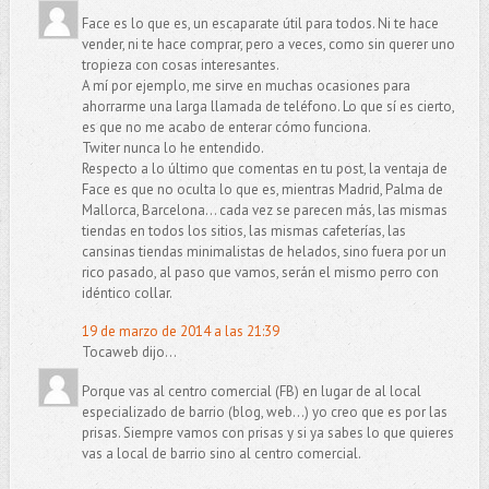
Face es lo que es, un escaparate útil para todos. Ni te hace
vender, ni te hace comprar, pero a veces, como sin querer uno
tropieza con cosas interesantes.
A mí por ejemplo, me sirve en muchas ocasiones para
ahorrarme una larga llamada de teléfono. Lo que sí es cierto,
es que no me acabo de enterar cómo funciona.
Twiter nunca lo he entendido.
Respecto a lo último que comentas en tu post, la ventaja de
Face es que no oculta lo que es, mientras Madrid, Palma de
Mallorca, Barcelona... cada vez se parecen más, las mismas
tiendas en todos los sitios, las mismas cafeterías, las
cansinas tiendas minimalistas de helados, sino fuera por un
rico pasado, al paso que vamos, serán el mismo perro con
idéntico collar.
19 de marzo de 2014 a las 21:39
Tocaweb dijo...
Porque vas al centro comercial (FB) en lugar de al local
especializado de barrio (blog, web...) yo creo que es por las
prisas. Siempre vamos con prisas y si ya sabes lo que quieres
vas a local de barrio sino al centro comercial.