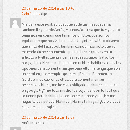
20 de marzo de 2014 a las 10:46
Cabrónidas
dijo...
Mierda, a este post, al igual que al de las masqueperras,
también llego tarde. Verás, Molinos. Yo creía que tú y yo solo
teníamos en común que tenemos un blog, que somos
ególatras y que nos va la ingesta de gintonics. Pero observo
que en lo del Facebook también coincidimos, solo que yo
extiendo dicho sentimiento que tan bien expresas en tu
artículo a twitter, tuenti y demás redes sociales. Salvo los
blogs, claro. Menos mal que tú, en tu blog, habilitas todas las
opciones para comentar sin que para ello me tenga que abrir
un perfil en, por ejemplo, google+. ¡Pero sí! Pommette y
Gordipé, muy cabronas ellas, para comentar en sus
respectivos blogs, me he visto obligado a abrirme un perfil
en google+. ¡Y me toca mucho los cojones! Con lo fácil que
lo tienen para habilitar la opción de: nombre y url. ¡No me
hagas tú esa putada, Molinos! ¡No me la hagas! ¡Odio a esos
censores de google+!
20 de marzo de 2014 a las 12:05
Anónimo dijo...