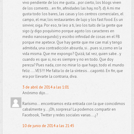
vivo pendiente de los me gusta...por cierto, los blogs viven
de los coments...en fin, afinidades las hay, no?). d) A mi me
gusta todo: los bares, las casas y los centros comerciales, el
campo, el mar, los restaurantes de lujo y los fast food. Es un
sinvivir, oiga. Por eso, te leo a ti, leo los tuits de la gente que
sigo (y digo poquísimo porque agoto los caracteres en
medio nanosegundo) y escribo infinidad de cosas en el FB
porque me apetece. Que hay gente que me cae mal y tengo
admitida, una contradicción absurda, si...pues si,como en la
vida misma. Que me expongo? Quizá, tal vez, quien sabe.. y
cuando es que si, no es siempre y no en todo. Que doy
pereza? Pues nada, con no mirar lo que hago, todo el mundo
feliz. ....VES!!! Me falta lo de la síntesis...cagontó. En fin, que
era por llevarte la contraria, diva.
3 de abril de 2014 a las 1:01
Anónimo dijo...
Rarísimo... encontramos esta entrada con la que coincidimos
cabalmente y... ¡Oh, sorpresa! La podemos compartir en
Facebook, Twitter y redes sociales varias... ¿?
10 de junio de 2014 a las 21:45