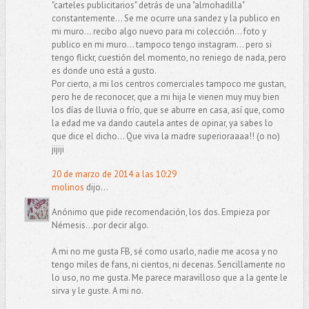
"carteles publicitarios" detrás de una "almohadilla"
constantemente... Se me ocurre una sandez y la publico en
mi muro... recibo algo nuevo para mi colección... foto y
publico en mi muro... tampoco tengo instagram... pero si
tengo flickr, cuestión del momento, no reniego de nada, pero
es donde uno está a gusto.
Por cierto, a mi los centros comerciales tampoco me gustan,
pero he de reconocer, que a mi hija le vienen muy muy bien
los días de lluvia o frío, que se aburre en casa, así que, como
la edad me va dando cautela antes de opinar, ya sabes lo
que dice el dicho... Que viva la madre superioraaaa!! (o no)
jijiji
20 de marzo de 2014 a las 10:29
molinos
dijo...
Anónimo que pide recomendación, los dos. Empieza por
Némesis...por decir algo.
A mi no me gusta FB, sé como usarlo, nadie me acosa y no
tengo miles de fans, ni cientos, ni decenas. Sencillamente no
lo uso, no me gusta. Me parece maravilloso que a la gente le
sirva y le guste. A mi no.