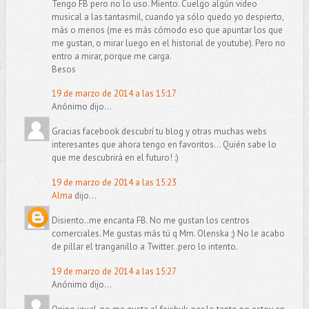
Tengo FB pero no lo uso. Miento. Cuelgo algún video
musical a las tantasmil, cuando ya sólo quedo yo despierto,
más o menos (me es más cómodo eso que apuntar los que
me gustan, o mirar luego en el historial de youtube). Pero no
entro a mirar, porque me carga.
Besos
19 de marzo de 2014 a las 15:17
Anónimo dijo...
Gracias facebook descubrí tu blog y otras muchas webs
interesantes que ahora tengo en favoritos... Quién sabe lo
que me descubrirá en el futuro! :)
19 de marzo de 2014 a las 15:23
Alma
dijo...
Disiento..me encanta FB. No me gustan los centros
comerciales. Me gustas más tú q Mm. Olenska ;) No le acabo
de pillar el tranganillo a Twitter..pero lo intento.
19 de marzo de 2014 a las 15:27
Anónimo dijo...