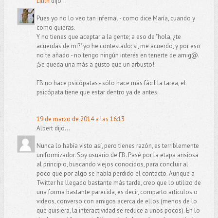
Lilith
dijo...
Pues yo no lo veo tan infernal - como dice María, cuando y
como quieras.
Y no tienes que aceptar a la gente; a eso de "hola, ¿te
acuerdas de mi?" yo he contestado: si, me acuerdo, y por eso
no te añado - no tengo ningún interés en tenerte de amig@.
¡Se queda una más a gusto que un arbusto!
FB no hace psicópatas - sólo hace más fácil la tarea, el
psicópata tiene que estar dentro ya de antes.
19 de marzo de 2014 a las 16:13
Albert dijo...
Nunca lo había visto así, pero tienes razón, es terriblemente
uniformizador. Soy usuario de FB. Pasé por la etapa ansiosa
al principio, buscando viejos conocidos, para concluir al
poco que por algo se había perdido el contacto. Aunque a
Twitter he llegado bastante más tarde, creo que lo utilizo de
una forma bastante parecida, es decir, comparto artículos o
videos, converso con amigos acerca de ellos (menos de lo
que quisiera, la interactividad se reduce a unos pocos). En lo