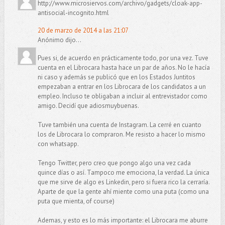
http://www.microsiervos.com/archivo/gadgets/cloak-app-
antisocial-incognito.html
20 de marzo de 2014 a las 21:07
Anónimo dijo...
Pues si, de acuerdo en prácticamente todo, por una vez. Tuve
cuenta en el Librocara hasta hace un par de años. No le hacía
ni caso y además se publicó que en los Estados Juntitos
empezaban a entrar en los Librocara de los candidatos a un
empleo. Incluso te obligaban a incluir al entrevistador como
amigo. Decidí que adiosmuybuenas.
Tuve también una cuenta de Instagram. La cerré en cuanto
los de Librocara lo compraron. Me resisto a hacer lo mismo
con whatsapp.
Tengo Twitter, pero creo que pongo algo una vez cada
quince días o así. Tampoco me emociona, la verdad. La única
que me sirve de algo es Linkedin, pero si fuera rico la cerraría.
Aparte de que la gente ahí miente como una puta (como una
puta que mienta, of course)
Ademas, y esto es lo más importante: el Librocara me aburre