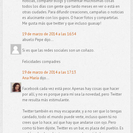
noticias, compartir blogs y comentar muchísimas cosas
todos los días con gente que tardo meses en ver o está en
otras ciudades. Para difundir creaciones, campañas o noticias
es alucinante con los gupos. O hacer fotos y compartirlas.
Me gusta más que twitter y que incluso guasap!
19 de marzo de 2014 a las 16:54
abuelo Pepe dijo...
Si es que las redes sociales son un coñazo.
Felicidades compadres
19 de marzo de 2014 a las 17:13
Ana María
dijo...
Facebook cada vez está peor. Apenas hay cosas que hacer
por allí, y no es porque para mí sea la novedad, pero Twitter
me resulta más estimulante.
Twitter también es muy escaparate, y a no ser que lo tengas
candado, todo el mundo puede verte, incluso quien tú no
crees que lo hace, así que hay que andarse con ojo. Pero
como tú bien dijiste, Twitter es un bar, es plaza del pueblo. Es