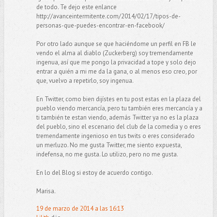
de todo. Te dejo este enlance
http://avanceintermitente.com/2014/02/17/tipos-de-
personas-que-puedes-encontrar-en-facebook/
Por otro lado aunque se que haciéndome un perfil en FB le
vendo el alma al diablo (Zuckerberg) soy tremendamente
ingenua, así que me pongo la privacidad a tope y solo dejo
entrar a quién a mi me da la gana, o al menos eso creo, por
que, vuelvo a repetirlo, soy ingenua.
En Twitter, como bien dijístes en tu post estas en la plaza del
pueblo viendo mercancía, pero tu también eres mercancía y a
ti también te estan viendo, además Twitter ya no es la plaza
del pueblo, sino el escenario del club de la comedia y o eres
tremendamente ingenioso en tus twits o eres considerado
un merluzo. No me gusta Twitter, me siento expuesta,
indefensa, no me gusta. Lo utilizo, pero no me gusta.
En lo del Blog si estoy de acuerdo contigo.
Marisa.
19 de marzo de 2014 a las 16:13