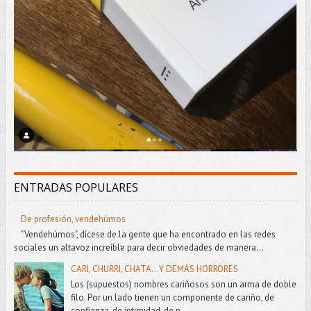
ENTRADAS POPULARES
De profesión, vendehúmos
"Vendehúmos", dícese de la gente que ha encontrado en las redes
sociales un altavoz increíble para decir obviedades de manera...
CARI, CHURRI, CHATA...Y DEMÁS HORRORES
Los (supuestos) nombres cariñosos son un arma de doble
filo. Por un lado tienen un componente de cariño, de
confianza, de intimidad, de p...