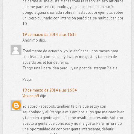
de darme al "me gusta" tienes toda la razón: enlazo artículos
que me parecen cojonudos, y a penas reciben un par. Si
pongo alguna chorrada sobre mi estado, por ejemplo, sobre
un logro culinario con intención paródica, se multiplican por
10.
19 de marzo de 2014 a las 16:15
Anónimo dijo...
Totalmente de acuerdo ,yo lo abrí hace unos meses para
cotillear así ,com un par y Twitter me gusta y también de
acuerdo ,es el bar del reino...
Tengo una ligera idea pero... y un post de istagran ?jejeje
Paqui
19 de marzo de 2014 a las 16:54
Voz en off
dijo...
Yo adoro Facebook, también te diré que estoy con
seudónimo y allí tengo a mis amigos a los que me caen bien
y también a gente ajena que me resulta interesante. Sólo no
acepto a gente que conozco y no me gusta. Para mí ha sido
una oportunidad de conocer gente interesante, debatir