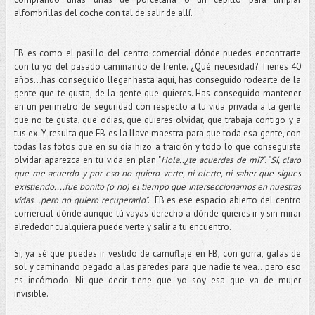
alfombrillas del coche con tal de salir de allí.
FB es como el pasillo del centro comercial dónde puedes encontrarte
con tu yo del pasado caminando de frente. ¿Qué necesidad? Tienes 40
años...has conseguido llegar hasta aquí, has conseguido rodearte de la
gente que te gusta, de la gente que quieres. Has conseguido mantener
en un perímetro de seguridad con respecto a tu vida privada a la gente
que no te gusta, que odias, que quieres olvidar, que trabaja contigo y a
tus ex. Y resulta que FB es la llave maestra para que toda esa gente, con
todas las fotos que en su día hizo a traición y todo lo que conseguiste
olvidar aparezca en tu vida en plan "
Hola..¿te acuerdas de mí?
". "
Sí, claro
que me acuerdo y por eso no quiero verte, ni olerte, ni saber que sigues
existiendo....fue bonito (o no) el tiempo que interseccionamos en nuestras
vidas...pero no quiero recuperarlo"
. FB es ese espacio abierto del centro
comercial dónde aunque tú vayas derecho a dónde quieres ir y sin mirar
alrededor cualquiera puede verte y salir a tu encuentro.
Sí, ya sé que puedes ir vestido de camuflaje en FB, con gorra, gafas de
sol y caminando pegado a las paredes para que nadie te vea...pero eso
es incómodo. Ni que decir tiene que yo soy esa que va de mujer
invisible.