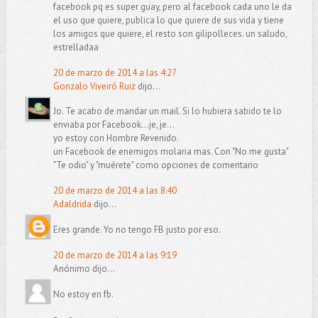
facebook pq es super guay, pero al facebook cada uno le da
el uso que quiere, publica lo que quiere de sus vida y tiene
los amigos que quiere, el resto son gilipolleces. un saludo,
estrelladaa
20 de marzo de 2014 a las 4:27
Gonzalo Viveiró Ruiz
dijo...
Jo. Te acabo de mandar un mail. Si lo hubiera sabido te lo
enviaba por Facebook...je, je...
yo estoy con Hombre Revenido.
un Facebook de enemigos molaria mas. Con "No me gusta"
"Te odio" y "muérete" como opciones de comentario
20 de marzo de 2014 a las 8:40
Adaldrida
dijo...
Eres grande. Yo no tengo FB justo por eso.
20 de marzo de 2014 a las 9:19
Anónimo dijo...
No estoy en fb.