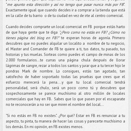
"
me apunto esta dirección y así no tengo que pasar nunca más por FB
".
Exactamente igual que cuando decides ir a comprar a la tienda que está
en la calle de tu barrio o de tu ciudad en vez de irte al centro comercial.
Cuando decides comprarte un local comercial en FB porque estás harto
de que haya gente que te diga
"¿Pero como no estás en FB? ¿Cómo no
tienes página del blog en FB?"
te esperan horas de agonía. Primero
descubres que no puedes alquilar un localito a nombre de tu negocio,
el Master and Comander de FB te quiere a ti, tus datos, tu pasado, tus
historias y tus muelas. Sorteas como puedes el campo de minas de los
2.000 formularios...te curras una página chula después de llorar
lágrimas de sangre, rezar a todos los santos y jurar que a tu tercer hijo le
pondras Mark de nombre. Lo consigues, estás tan agotado, tan
satisfecho de haber soportado todas las pruebas que crees que el
esfuerzo merecerá la pena....y que tu local comercial tendrá
personalidad, será chulo, será un poco como tú y descubres que
sospechosamente se parece muchísimo al otro millón de locales
comerciales que hay en FB. Sabes que lo que pasen por el escaparate
no te reconocerán a no ser que miren el nombre del local...
"Si no estás en FB no existes". ¿Por qué? Estar en FB es renunciar a tu
aspecto, tu pinta, tu manera de hacer las cosas y parecerte muchísimo a
los demás. En mi opinión, en FB existes menos.