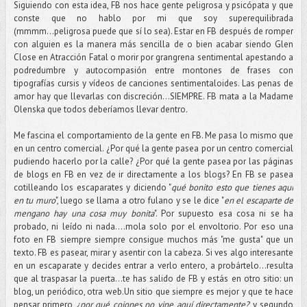
Siguiendo con esta idea, FB nos hace gente peligrosa y psicópata y que
conste que no hablo por mi que soy superequilibrada
(mmmm...peligrosa puede que sí lo sea). Estar en FB después de romper
con alguien es la manera más sencilla de o bien acabar siendo Glen
Close en Atracción Fatal o morir por grangrena sentimental apestando a
podredumbre y autocompasión entre montones de frases con
tipografías cursis y vídeos de canciones sentimentaloides. Las penas de
amor hay que llevarlas con discreción...SIEMPRE. FB mata a la Madame
Olenska que todos deberíamos llevar dentro.
Me fascina el comportamiento de la gente en FB. Me pasa lo mismo que
en un centro comercial. ¿Por qué la gente pasea por un centro comercial
pudiendo hacerlo por la calle? ¿Por qué la gente pasea por las páginas
de blogs en FB en vez de ir directamente a los blogs? En FB se pasea
cotilleando los escaparates y diciendo "
qué bonito esto que tienes aquí
en tu muro
", luego se llama a otro fulano y se le dice "
en el escaparte de
mengano hay una cosa muy bonita
". Por supuesto esa cosa ni se ha
probado, ni leído ni nada....mola solo por el envoltorio. Por eso una
foto en FB siempre siempre consigue muchos más "me gusta" que un
texto. FB es pasear, mirar y asentir con la cabeza. Si ves algo interesante
en un escaparate y decides entrar a verlo entero, a probártelo...resulta
que al traspasar la puerta...te has salido de FB y estás en otro sitio: un
blog, un periódico, otra web.Un sitio que siempre es mejor y que te hace
pensar primero
¿por qué cojones no vine aquí directamente?
y segundo