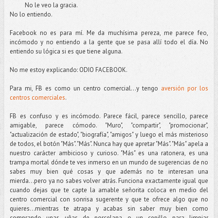
No le veo la gracia.
No lo entiendo.
Facebook no es para mí. Me da muchísima pereza, me parece feo,
incómodo y no entiendo a la gente que se pasa allí todo el día. No
entiendo su lógica si es que tiene alguna.
No me estoy explicando: ODIO FACEBOOK.
Para mi, FB es como un centro comercial...y tengo
aversión por los
centros comerciales
.
FB es confuso y es incómodo. Parece fácil, parece sencillo, parece
amigable, parece cómodo. "Muro", "compartir", "promocionar",
"actualización de estado", "biografía", "amigos" y luego el más misterioso
de todos, el botón "Más". "Más". Nunca hay que apretar "Más". "Más" apela a
nuestro carácter ambicioso y curioso. "Más" es una ratonera, es una
trampa mortal dónde te ves inmerso en un mundo de sugerencias de no
sabes muy bien qué cosas y que además no te interesan una
mierda...pero ya no sabes volver atrás. Funciona exactamente igual que
cuando dejas que te capte la amable señorita coloca en medio del
centro comercial con sonrisa sugerente y que te ofrece algo que no
quieres...mientras te atrapa y acabas sin saber muy bien como
comprando unas uñas de porcelana o un cepillo para limpiar