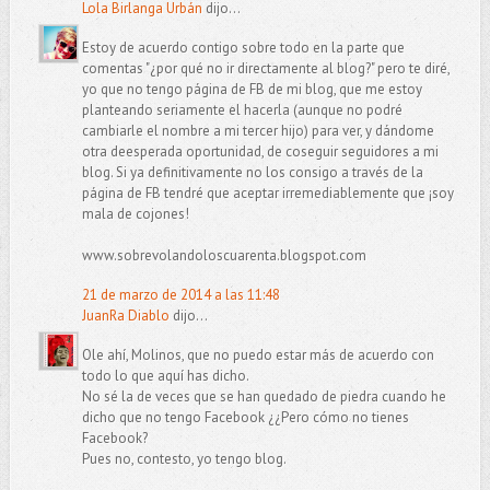
Lola Birlanga Urbán
dijo...
Estoy de acuerdo contigo sobre todo en la parte que
comentas "¿por qué no ir directamente al blog?" pero te diré,
yo que no tengo página de FB de mi blog, que me estoy
planteando seriamente el hacerla (aunque no podré
cambiarle el nombre a mi tercer hijo) para ver, y dándome
otra deesperada oportunidad, de coseguir seguidores a mi
blog. Si ya definitivamente no los consigo a través de la
página de FB tendré que aceptar irremediablemente que ¡soy
mala de cojones!
www.sobrevolandoloscuarenta.blogspot.com
21 de marzo de 2014 a las 11:48
JuanRa Diablo
dijo...
Ole ahí, Molinos, que no puedo estar más de acuerdo con
todo lo que aquí has dicho.
No sé la de veces que se han quedado de piedra cuando he
dicho que no tengo Facebook ¿¿Pero cómo no tienes
Facebook?
Pues no, contesto, yo tengo blog.