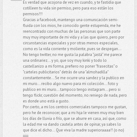
Es verdad que acojona de vez en cuando, y te fastidia que
cotilleen tu vida sin permiso, pero para eso están los
permisos!!!
Gracias a facebook, mantengo una comunicación semi-
fluida con los mios, he conocido gente estupenda, me he
reencontrado con muchas de las personas que son parte
muy muy importante de mi vida y a las que quiero, pero por
circunstancias especiales y por otras menos especiales,
como es la vida corriente y moliente, pues se despegan...
No tengo twitter, no me gusta la palabra "jastá" me parece
una ordinariez... y yo, que soy muy kinki y todo lo
castellanizo a mi forma, prefiero no poner "frasecitas" o
"carteles publicitarios" detrás de una "almohadilla"
constantemente... Se me ocurre una sandez y la publico en
mi muro... recibo algo nuevo para mi colección... foto y
publico en mi muro... tampoco tengo instagram... pero si
tengo flickr, cuestión del momento, no reniego de nada, pero
es donde uno está a gusto.
Por cierto, a mi los centros comerciales tampoco me gustan,
pero he de reconocer, que a mi hija le vienen muy muy bien
los días de lluvia o frío, que se aburre en casa, así que, como
la edad me va dando cautela antes de opinar, ya sabes lo
que dice el dicho... Que viva la madre superioraaaa!! (o no)
jijiji