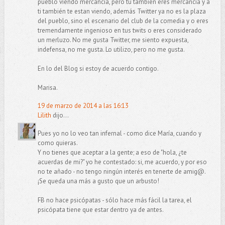
pueblo viendo mercancía, pero tu también eres mercancía y a
ti también te estan viendo, además Twitter ya no es la plaza
del pueblo, sino el escenario del club de la comedia y o eres
tremendamente ingenioso en tus twits o eres considerado
un merluzo. No me gusta Twitter, me siento expuesta,
indefensa, no me gusta. Lo utilizo, pero no me gusta.
En lo del Blog si estoy de acuerdo contigo.
Marisa.
19 de marzo de 2014 a las 16:13
Lilith
dijo...
Pues yo no lo veo tan infernal - como dice María, cuando y
como quieras.
Y no tienes que aceptar a la gente; a eso de "hola, ¿te
acuerdas de mi?" yo he contestado: si, me acuerdo, y por eso
no te añado - no tengo ningún interés en tenerte de amig@.
¡Se queda una más a gusto que un arbusto!
FB no hace psicópatas - sólo hace más fácil la tarea, el
psicópata tiene que estar dentro ya de antes.