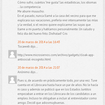
Cómo sufro, cuántos "me gusta" las estadísticas, los idiomas
...la competencia
Me aburre muuucho.
En el pasado, nunca llamé a la casa del vecino para que me
explicara sus vacaciones, prefería vivir intensamente las mías
y la verdad, si el vecino quiere explicarme las suyas que
llame a mi puerta y hablamos personalmente. Un saludo y
feliz día del huevo frito. Disfrutad! Cris
20 de marzo de 2014 a las 16:43
Tocaweb dijo...
http://www.microsiervos.com/archivo/gadgets/cloak-app-
antisocial-incognito.html
20 de marzo de 2014 a las 21:07
Anónimo dijo...
Pues si, de acuerdo en prácticamente todo, por una vez. Tuve
cuenta en el Librocara hasta hace un par de años. No le hacía
ni caso y además se publicó que en los Estados Juntitos
empezaban a entrar en los Librocara de los candidatos a un
empleo. Incluso te obligaban a incluir al entrevistador como
amigo. Decidí que adiosmuybuenas.