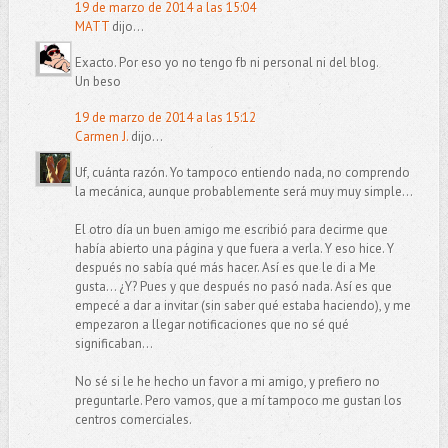
19 de marzo de 2014 a las 15:04
MATT
dijo...
Exacto. Por eso yo no tengo fb ni personal ni del blog.
Un beso
19 de marzo de 2014 a las 15:12
Carmen J.
dijo...
Uf, cuánta razón. Yo tampoco entiendo nada, no comprendo
la mecánica, aunque probablemente será muy muy simple...
El otro día un buen amigo me escribió para decirme que
había abierto una página y que fuera a verla. Y eso hice. Y
después no sabía qué más hacer. Así es que le di a Me
gusta... ¿Y? Pues y que después no pasó nada. Así es que
empecé a dar a invitar (sin saber qué estaba haciendo), y me
empezaron a llegar notificaciones que no sé qué
significaban...
No sé si le he hecho un favor a mi amigo, y prefiero no
preguntarle. Pero vamos, que a mí tampoco me gustan los
centros comerciales.