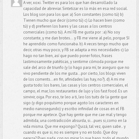
A ver, xoxi. Twitter es para los que han desarrollado la
capacidad de abreviar. Sintetizar es lo más en esa red social.
Los blog son para los que: a) Son constantes (como tú) b)
Tienen mucho que decir (como tú) c) Lo hacen bien (como
tú) y d) prefieren los bares y las casas a los centros
comerciales (como tú). A mí FB me gusta por : a) No soy
constante, y me dan brotes... y FB me viene al pelo, porque SI
he aprendido como funcionaba. b) A veces tengo mucho que
decir, otras muy poco, y FB se adapta a mis necesidades c) Lo
hago no tan bien, así que puedo poner fotos, frases
lastimosamente patéticas, y sentirme cómoda porque me
sale del arco de triunfo (y lo hago para mí, te aseguro que no
vivo pendiente de los me gusta...por cierto, los blogs viven
de los coments...en fin, afinidades las hay, no?). d) A mi me
gusta todo: los bares, las casas y los centros comerciales, el
campo, el mar, los restaurantes de lujo y los fast food. Es un
sinvivir, oiga. Por eso, te leo a ti, leo los tuits de la gente que
sigo (y digo poquísimo porque agoto los caracteres en
medio nanosegundo) y escribo infinidad de cosas en el FB
porque me apetece. Que hay gente que me cae mal y tengo
admitida, una contradicción absurda, si...pues si,como en la
vida misma. Que me expongo? Quizá, tal vez, quien sabe.. y
cuando es que si, no es siempre y no en todo. Que doy
pereza? Pues nada, con no mirar lo que hago, todo el mundo