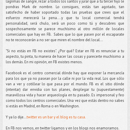
lágrimas de sangre, rezar a todos los santos y jurar que a tu tercer hijo le
pondras Mark de nombre. Lo consigues, estás tan agotado, tan
satisfecho de haber soportado todas las pruebas que crees que el
esfuerzo merecerá la pena....y que tu local comercial tendrá
personalidad, será chulo, será un poco como tú y descubres que
sospechosamente se parece muchísimo al otro millón de locales
comerciales que hay en FB. Sabes que lo que pasen por el escaparate
no te reconocerán a no ser que miren el nombre del local...
"Si no estás en FB no existes". ¿Por qué? Estar en FB es renunciar a tu
aspecto, tu pinta, tu manera de hacer las cosas y parecerte muchísimo a
los demás. En mi opinión, en FB existes menos.
Facebook es el centro comercial dónde hay que exponer la mercancía
para los que ya no pasean por la calle ni por la vida real. Los que sólo
van a ver y cotillear lo que pasa por el mundo. FB es el sitio dónde
(intentar) dar envidia con tus planes, desplegar tu (supuestamente)
maravillosa vida y hacer arqueología en tu pasado. Es impersonal y feo
como todos los centros comerciales. Una vez que estás dentro no sabes
si estás en Madrid, en Roma o en Washington.
Y ya lo dije...
twitter es un bar y el blog es tu casa.
En FB nos vemos, en twitter ligamos y en los blogs nos enamoramos.