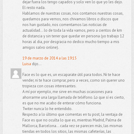
dejar fuera los tengo capados y solo ven lo que yo les dejo.
El resto nada.
Hablamos de nuestras cosas, nos contamos nuestras cosas,
quedamos para vernos, nos chivamos libros o discos que
nos han gustado, nos comentamos las noticias de
actualidad... lo de toda la vida vamos, pero a cientos de km
de distancia y sin tener que quedar en persona (yo trabajo 12
horas al dia, por desgracia no dedico mucho tiempo a mis
amigos salvo online).
19 de marzo de 2014 a las 19:15
Luisa
dijo...
Face es lo que es, un escaparate útil para todos. Ni te hace
vender, ni te hace comprar, pero a veces, como sin querer uno
tropieza con cosas interesantes.
A mí por ejemplo, me sirve en muchas ocasiones para
ahorrarme una larga llamada de teléfono. Lo que sí es cierto,
es que no me acabo de enterar cómo funciona.
Twiter nunca lo he entendido.
Respecto a lo último que comentas en tu post, la ventaja de
Face es que no oculta lo que es, mientras Madrid, Palma de
Mallorca, Barcelona... cada vez se parecen más, las mismas
tiendas en todos los sitios, las mismas cafeterías, las