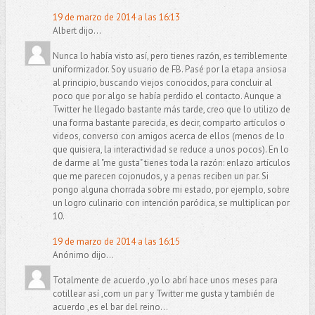
19 de marzo de 2014 a las 16:13
Albert dijo...
Nunca lo había visto así, pero tienes razón, es terriblemente
uniformizador. Soy usuario de FB. Pasé por la etapa ansiosa
al principio, buscando viejos conocidos, para concluir al
poco que por algo se había perdido el contacto. Aunque a
Twitter he llegado bastante más tarde, creo que lo utilizo de
una forma bastante parecida, es decir, comparto artículos o
videos, converso con amigos acerca de ellos (menos de lo
que quisiera, la interactividad se reduce a unos pocos). En lo
de darme al "me gusta" tienes toda la razón: enlazo artículos
que me parecen cojonudos, y a penas reciben un par. Si
pongo alguna chorrada sobre mi estado, por ejemplo, sobre
un logro culinario con intención paródica, se multiplican por
10.
19 de marzo de 2014 a las 16:15
Anónimo dijo...
Totalmente de acuerdo ,yo lo abrí hace unos meses para
cotillear así ,com un par y Twitter me gusta y también de
acuerdo ,es el bar del reino...