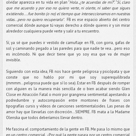
olvidar aparezca en tu vida en plan "
Hola..¿te acuerdas de mí?
". "
Sí, claro
que me acuerdo y por eso no quiero verte, ni olerte, ni saber que sigues
existiendo....fue bonito (o no) el tiempo que interseccionamos en nuestras
vidas...pero no quiero recuperarlo"
. FB es ese espacio abierto del centro
comercial dónde aunque tú vayas derecho a dónde quieres ir y sin mirar
alrededor cualquiera puede verte y salir a tu encuentro.
Sí, ya sé que puedes ir vestido de camuflaje en FB, con gorra, gafas de
sol y caminando pegado a las paredes para que nadie te vea...pero eso
es incómodo. Ni que decir tiene que yo soy esa que va de mujer
invisible.
Siguiendo con esta idea, FB nos hace gente peligrosa y psicópata y que
conste que no hablo por mi que soy superequilibrada
(mmmm...peligrosa puede que sí lo sea). Estar en FB después de romper
con alguien es la manera más sencilla de o bien acabar siendo Glen
Close en Atracción Fatal o morir por grangrena sentimental apestando a
podredumbre y autocompasión entre montones de frases con
tipografías cursis y vídeos de canciones sentimentaloides. Las penas de
amor hay que llevarlas con discreción...SIEMPRE. FB mata a la Madame
Olenska que todos deberíamos llevar dentro.
Me fascina el comportamiento de la gente en FB. Me pasa lo mismo que
en un centro comercial. ¿Por qué la gente pasea por un centro comercial