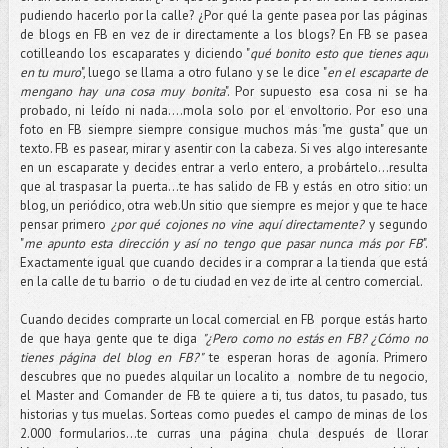
pudiendo hacerlo por la calle? ¿Por qué la gente pasea por las páginas
de blogs en FB en vez de ir directamente a los blogs? En FB se pasea
cotilleando los escaparates y diciendo "
qué bonito esto que tienes aquí
en tu muro
", luego se llama a otro fulano y se le dice "
en el escaparte de
mengano hay una cosa muy bonita
". Por supuesto esa cosa ni se ha
probado, ni leído ni nada....mola solo por el envoltorio. Por eso una
foto en FB siempre siempre consigue muchos más "me gusta" que un
texto. FB es pasear, mirar y asentir con la cabeza. Si ves algo interesante
en un escaparate y decides entrar a verlo entero, a probártelo...resulta
que al traspasar la puerta...te has salido de FB y estás en otro sitio: un
blog, un periódico, otra web.Un sitio que siempre es mejor y que te hace
pensar primero
¿por qué cojones no vine aquí directamente?
y segundo
"
me apunto esta dirección y así no tengo que pasar nunca más por FB
".
Exactamente igual que cuando decides ir a comprar a la tienda que está
en la calle de tu barrio o de tu ciudad en vez de irte al centro comercial.
Cuando decides comprarte un local comercial en FB porque estás harto
de que haya gente que te diga
"¿Pero como no estás en FB? ¿Cómo no
tienes página del blog en FB?"
te esperan horas de agonía. Primero
descubres que no puedes alquilar un localito a nombre de tu negocio,
el Master and Comander de FB te quiere a ti, tus datos, tu pasado, tus
historias y tus muelas. Sorteas como puedes el campo de minas de los
2.000 formularios...te curras una página chula después de llorar