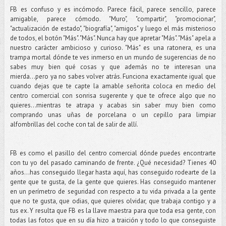
FB es confuso y es incómodo. Parece fácil, parece sencillo, parece
amigable, parece cómodo. "Muro", "compartir", "promocionar",
"actualización de estado", "biografía", "amigos" y luego el más misterioso
de todos, el botón "Más". "Más". Nunca hay que apretar "Más". "Más" apela a
nuestro carácter ambicioso y curioso. "Más" es una ratonera, es una
trampa mortal dónde te ves inmerso en un mundo de sugerencias de no
sabes muy bien qué cosas y que además no te interesan una
mierda...pero ya no sabes volver atrás. Funciona exactamente igual que
cuando dejas que te capte la amable señorita coloca en medio del
centro comercial con sonrisa sugerente y que te ofrece algo que no
quieres...mientras te atrapa y acabas sin saber muy bien como
comprando unas uñas de porcelana o un cepillo para limpiar
alfombrillas del coche con tal de salir de allí.
FB es como el pasillo del centro comercial dónde puedes encontrarte
con tu yo del pasado caminando de frente. ¿Qué necesidad? Tienes 40
años...has conseguido llegar hasta aquí, has conseguido rodearte de la
gente que te gusta, de la gente que quieres. Has conseguido mantener
en un perímetro de seguridad con respecto a tu vida privada a la gente
que no te gusta, que odias, que quieres olvidar, que trabaja contigo y a
tus ex. Y resulta que FB es la llave maestra para que toda esa gente, con
todas las fotos que en su día hizo a traición y todo lo que conseguiste