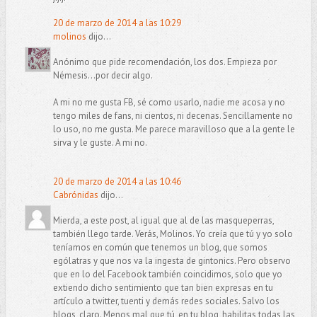
20 de marzo de 2014 a las 10:29
molinos
dijo...
Anónimo que pide recomendación, los dos. Empieza por
Némesis...por decir algo.
A mi no me gusta FB, sé como usarlo, nadie me acosa y no
tengo miles de fans, ni cientos, ni decenas. Sencillamente no
lo uso, no me gusta. Me parece maravilloso que a la gente le
sirva y le guste. A mi no.
20 de marzo de 2014 a las 10:46
Cabrónidas
dijo...
Mierda, a este post, al igual que al de las masqueperras,
también llego tarde. Verás, Molinos. Yo creía que tú y yo solo
teníamos en común que tenemos un blog, que somos
ególatras y que nos va la ingesta de gintonics. Pero observo
que en lo del Facebook también coincidimos, solo que yo
extiendo dicho sentimiento que tan bien expresas en tu
artículo a twitter, tuenti y demás redes sociales. Salvo los
blogs, claro. Menos mal que tú, en tu blog, habilitas todas las