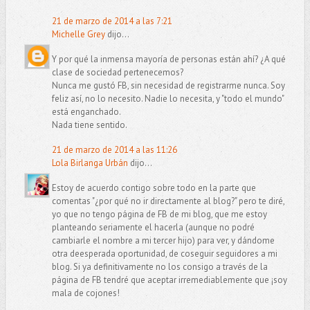
21 de marzo de 2014 a las 7:21
Michelle Grey
dijo...
Y por qué la inmensa mayoría de personas están ahí? ¿A qué
clase de sociedad pertenecemos?
Nunca me gustó FB, sin necesidad de registrarme nunca. Soy
feliz así, no lo necesito. Nadie lo necesita, y "todo el mundo"
está enganchado.
Nada tiene sentido.
21 de marzo de 2014 a las 11:26
Lola Birlanga Urbán
dijo...
Estoy de acuerdo contigo sobre todo en la parte que
comentas "¿por qué no ir directamente al blog?" pero te diré,
yo que no tengo página de FB de mi blog, que me estoy
planteando seriamente el hacerla (aunque no podré
cambiarle el nombre a mi tercer hijo) para ver, y dándome
otra deesperada oportunidad, de coseguir seguidores a mi
blog. Si ya definitivamente no los consigo a través de la
página de FB tendré que aceptar irremediablemente que ¡soy
mala de cojones!