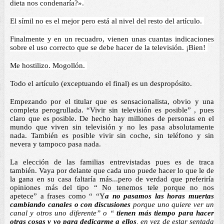
dieta nos condenaría?».
El símil no es el mejor pero está al nivel del resto del artículo. 
Finalmente y en un recuadro, vienen unas cuantas indicaciones 
sobre el uso correcto que se debe hacer de la televisión. ¡Bien! 
Me hostilizo. Mogollón. 
Todo el artículo (exceptuando el final) es un despropósito.
Empezando por el titular que es sensacionalista, obvio y una 
completa perogrullada. “Vivir sin televisión es posible” , pues 
claro que es posible. De hecho hay millones de personas en el 
mundo que viven sin televisión y no les pasa absolutamente 
nada. También es posible vivir sin coche, sin teléfono y sin 
nevera y tampoco pasa nada.  
La elección de las familias entrevistadas pues es de traca 
también. Vaya por delante que cada uno puede hacer lo que le de 
la gana en su casa faltaría más...pero de verdad que preferiría 
opiniones más del tipo “ No tenemos tele porque no nos 
apetece” a frases como “ “Y
a no pasamos las horas muertas 
cambiando canales o con discusiones 
porque uno quiere ver un 
canal y otros uno diferente” o “ 
tienen más tiempo para hacer 
otras cosas y yo para dedicarme a ellos
, en vez de estar sentada 