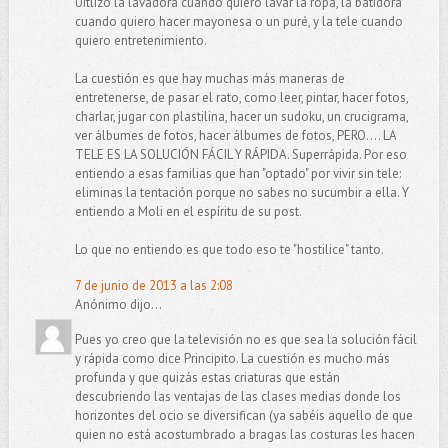
Uitlizo la lavadora cuando quiero lavar la ropa, la batidora
cuando quiero hacer mayonesa o un puré, y la tele cuando
quiero entretenimiento.
La cuestión es que hay muchas más maneras de
entretenerse, de pasar el rato, como leer, pintar, hacer fotos,
charlar, jugar con plastilina, hacer un sudoku, un crucigrama,
ver álbumes de fotos, hacer álbumes de fotos, PERO.... LA
TELE ES LA SOLUCIÓN FÁCIL Y RÁPIDA. Superrápida. Por eso
entiendo a esas familias que han "optado" por vivir sin tele:
eliminas la tentación porque no sabes no sucumbir a ella. Y
entiendo a Moli en el espíritu de su post.
Lo que no entiendo es que todo eso te "hostilice" tanto.
7 de junio de 2013 a las 2:08
Anónimo dijo...
Pues yo creo que la televisión no es que sea la solución fácil
y rápida como dice Principito. La cuestión es mucho más
profunda y que quizás estas criaturas que están
descubriendo las ventajas de las clases medias donde los
horizontes del ocio se diversifican (ya sabéis aquello de que
quien no está acostumbrado a bragas las costuras les hacen