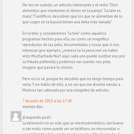
De vez en cuando, un artículo interesante y el resto: "Diez
alimentos que mantienen el deseo en la pareja", "La tele es
mala", "Científicos descubren que los que se alimentan de lo
que cogen en la basura tienen una dieta más variada".
En la tele, y consideremos "la tele" como aquellos
programas hechos para ella, no como un magnífico
reproductor de las pelis, documentales y cosas que sí nos
interesan (por ejemplo, ¿merece la la pena vivir sin haber
visto Muchachada Nui?: aquí cada uno puede sustituir eso por
su frikada preferida) y podemos ver cuando nos pete,
imagino que pasará lo mismo.
Pero no lo sé, porque he decidido que no tengo tiempo para
verla. Y no hablo de ello, a no ser que me divierta viendo a
Molinos tan cabreada por una estupidez de artículo.
7 de junio de 2013 a las 17:43
marieta dijo...
¡Estupendo post!
La televisión no es más que un electrodoméstico, tan bueno
o tan malo como puede ser un teléfono, un microondas o