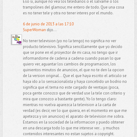
Eso si, aunque no vea los telediarios o el salvame o los
trampolines del glamour, me entero de todo. Que una cosa
es no tener tele y otra no tener interes por el mundo.
6 de junio de 2013 a las 17:10
SuperWoman
dijo...
No tener television (yo no la tengo) no significa no ver
producto televisivo. Significa sencillamente que yo decido
que se pone en el proyector de mi casa, no tengo que ir
informandome de cadena a cadena cuando pasan lo que
quiero ver, aguantar los cambios de programacion, los
quinientos minutos de anuncios, el que no te den la opcion
de la version original... Que el que haya escrito el articulo se
haya ido a lo sensacionalista y haya concebido un bodrio no
significa que el tema no este cargado de ventajas (poca,
poca gente conozco que de verdad use la tele con criterio y
mira que conozco a bastante gente). Yo lo tengo claro:
mientras no vuelva aparezca la television a la carta de
verdad (es decir, ver lo que quiera, en el momento en que me
apetezca y sin anuncios) el aparato de television me sobra.
Estamos en la sociedad de la informacion y puedo obtener
en una descarga todo lo que me interese ver... y muchos
contenidos interesantes no estan sujetos a copyright.