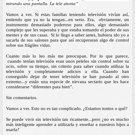
mirando una pantalla. La tele atonta” 
Vamos a ver. Si estas familias teniendo televisión vivían así, 
entiendo que ya no la tengan...en serio. Era,  obviamente, un 
instrumento demasiado poderoso para ellos, algo demasiado 
complejo que les superaba y que estaba tomando el poder de sus 
mentes y de sus casas.  Si lo llego a saber antes, hubiera ido yo a 
sacarla de sus salones para que así recuperaran algo de control 
sobre sus frágiles vidas. 
Cuanto más lo leo más me preocupan. Por lo que parece, 
 cuando tenían televisión eran unos peleles sin control sobre su 
ocio, sobre su tiempo, sin criterio para saber cuando utilizar la 
televisión y completamente adictos a ella. Cuando han 
conseguido dejar de tener televisión se han pasado al otro 
extremo...y están una especie de nirvana sectario que les hace 
considerarse “diferentes para bien”. 
Sin comentarios. 
Vamos a ver. Esto no es tan complicado. ¿Estamos tontos o qué? 
Se puede vivir sin televisión tan ricamente...pero ¿no es mucho 
más inteligente aprender a utilizarla y enseñar a nuestros hijos a 
usarla? 