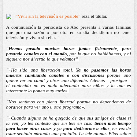
“Vivir sin la televisión es posible”
 reza el titular. 
A continuación la periodista de Abc presenta a varias familias 
que por una razón o por otra en su día decidieron no tener 
televisión y viven sin ella. 
“
Hemos pasado muchas horas juntos físicamente
, 
pero 
pasando canales con el mando
, por lo que no hablábamos, y ni 
siquiera nos divertía lo que veíamos” 
“
«Ha sido una liberación total. 
Ya no pasamos las horas 
muertas cambiando canales o con discusiones 
porque uno 
quiere ver un canal y otros uno diferente. Además —prosigue— 
el contenido no es nada adecuado para niños y lo que es 
interesante lo ponen muy tarde».
“
Nos sentimos con plena libertad porque no dependemos de 
horarios para ver uno u otro programa».
“
«Cuando alguno se ha quejado de que sus amigos de clase sí 
la ven, yo les contesto que sin tele en casa 
tienen más tiempo 
para hacer otras cosas y yo para dedicarme a ellos
, en vez de 
estar sentada mirando una pantalla. La tele atonta. Ellos saben 