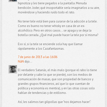
hipnotiza y les tiene pegados a la pantalla. Menuda
bendición. Joder, qué insoportable sería imaginarlos a su aire,
moviéndose y haciendo ruido todo el rato.
No tener tele está bien para curarse de la adicción a la tele.
Como es bueno no tener whisky en casa de un ex-
alcohólico. Pero en otros casos... se apaga y se deja la
botella cerrada. ¿Qué mal puede hacer la tele por sí misma?
Eso sí, si la tele se enciende sola hay que llamar
rápidamente a los Cazafantasmas.
7 de junio de 2013 a las 16:06
NáN
dijo...
El verdadero Satanás, el más malo (porque el rabo lo tiene
por delante y sabe lo que se pierde), son los medios de
comunicación de masas, que son propiedad de bancos y
grandes grupos financieros, así que lo que cuentan de
política y economía es mentira), y en las otras cosas solo
hablan de tendencias y de estilismo.
Así, les salimos tan gilipollas que "nos dejamos hacer".