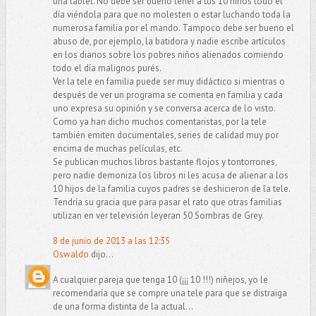
una tablet. No debe ser bueno tener a tus 10 niños todo el
día viéndola para que no molesten o estar luchando toda la
numerosa familia por el mando. Tampoco debe ser bueno el
abuso de, por ejemplo, la batidora y nadie escribe artículos
en los diarios sobre los pobres niños alienados comiendo
todo el día malignos purés.
Ver la tele en familia puede ser muy didáctico si mientras o
después de ver un programa se comenta en familia y cada
uno expresa su opinión y se conversa acerca de lo visto.
Como ya han dicho muchos comentaristas, por la tele
también emiten documentales, series de calidad muy por
encima de muchas películas, etc.
Se publican muchos libros bastante flojos y tontorrones,
pero nadie demoniza los libros ni les acusa de alienar a los
10 hijos de la familia cuyos padres se deshicieron de la tele.
Tendría su gracia que para pasar el rato que otras familias
utilizan en ver televisión leyeran 50 Sombras de Grey.
8 de junio de 2013 a las 12:35
Oswaldo
dijo...
A cualquier pareja que tenga 10 (¡¡¡ 10 !!!) niñejos, yo le
recomendaría que se compre una tele para que se distraiga
de una forma distinta de la actual...