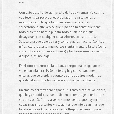
^_^
Con esto pasa lo de siempre, lo de los extremos. Yo casi no
veo tele física, pero por el ordenador he visto series a
montones, con lo que también consumo tele, pero
selecciono lo que veo. Sí que flipo con la gente que tiene
todo el tiempo la tele puesta, todo el día, desde que
desayunan, con cualquier cosa. Aborrezco esa actitud.
Selecciona qué quieres ver y cómo quieres hacerlo. Con los
niños, claro, pasa lo mismo. Los sientan frente a la tele (lo he
visto mil veces con mis sobrinas) y las horas muertas viendo
dibujos. Y así no, oiga.
En el otro extremo de la balanza, tengo una amiga que no
vio en su infancia NADA de tele, y hay conversaciones
enteras que se pierde a cuento de unos padres modernos
que decidieron que los niños no podían ver ni dibujos.
Un clásico del refranero español: ni tanto ni tan calvo. Ahora,
que haya periódicos que dediquen un reportaje, o un lo-que-
sea a esto... Señores, a ver si somos serios, que hay mil
cosas más importantes y acuciantes que interesan más que
la tele en casa. Que todavía no ha llegado el verano para