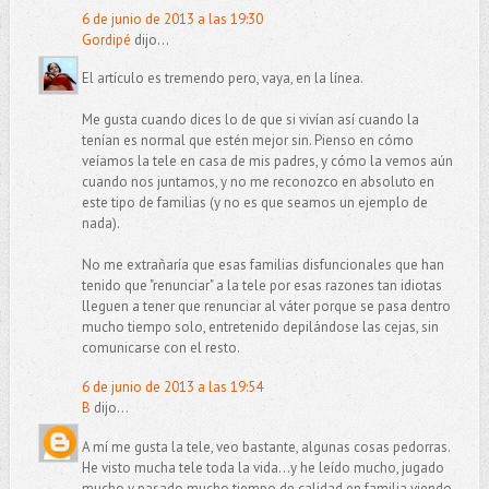
6 de junio de 2013 a las 19:30
Gordipé
dijo...
El artículo es tremendo pero, vaya, en la línea.
Me gusta cuando dices lo de que si vivían así cuando la
tenían es normal que estén mejor sin. Pienso en cómo
veíamos la tele en casa de mis padres, y cómo la vemos aún
cuando nos juntamos, y no me reconozco en absoluto en
este tipo de familias (y no es que seamos un ejemplo de
nada).
No me extrañaría que esas familias disfuncionales que han
tenido que "renunciar" a la tele por esas razones tan idiotas
lleguen a tener que renunciar al váter porque se pasa dentro
mucho tiempo solo, entretenido depilándose las cejas, sin
comunicarse con el resto.
6 de junio de 2013 a las 19:54
B
dijo...
A mí me gusta la tele, veo bastante, algunas cosas pedorras.
He visto mucha tele toda la vida...y he leído mucho, jugado
mucho y pasado mucho tiempo de calidad en familia viendo