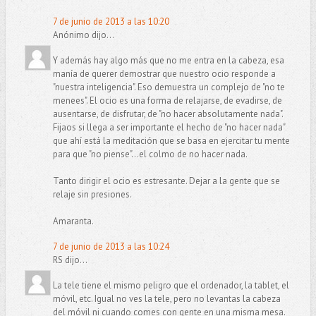
7 de junio de 2013 a las 10:20
Anónimo dijo...
Y además hay algo más que no me entra en la cabeza, esa
manía de querer demostrar que nuestro ocio responde a
"nuestra inteligencia". Eso demuestra un complejo de "no te
menees". El ocio es una forma de relajarse, de evadirse, de
ausentarse, de disfrutar, de "no hacer absolutamente nada".
Fijaos si llega a ser importante el hecho de "no hacer nada"
que ahí está la meditación que se basa en ejercitar tu mente
para que "no piense"...el colmo de no hacer nada.
Tanto dirigir el ocio es estresante. Dejar a la gente que se
relaje sin presiones.
Amaranta.
7 de junio de 2013 a las 10:24
RS dijo...
La tele tiene el mismo peligro que el ordenador, la tablet, el
móvil, etc. Igual no ves la tele, pero no levantas la cabeza
del móvil ni cuando comes con gente en una misma mesa.