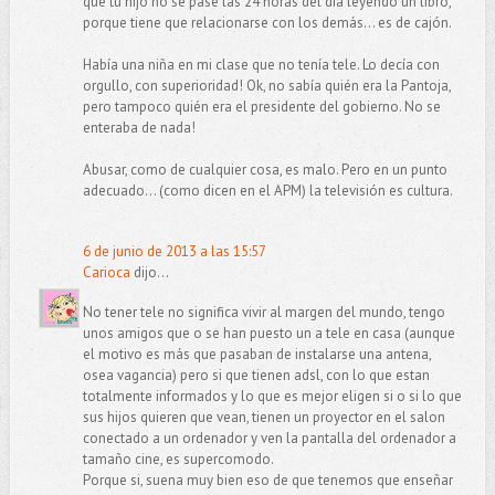
que tu hijo no se pase las 24 horas del día leyendo un libro,
porque tiene que relacionarse con los demás... es de cajón.
Había una niña en mi clase que no tenía tele. Lo decía con
orgullo, con superioridad! Ok, no sabía quién era la Pantoja,
pero tampoco quién era el presidente del gobierno. No se
enteraba de nada!
Abusar, como de cualquier cosa, es malo. Pero en un punto
adecuado... (como dicen en el APM) la televisión es cultura.
6 de junio de 2013 a las 15:57
Carioca
dijo...
No tener tele no significa vivir al margen del mundo, tengo
unos amigos que o se han puesto un a tele en casa (aunque
el motivo es más que pasaban de instalarse una antena,
osea vagancia) pero si que tienen adsl, con lo que estan
totalmente informados y lo que es mejor eligen si o si lo que
sus hijos quieren que vean, tienen un proyector en el salon
conectado a un ordenador y ven la pantalla del ordenador a
tamaño cine, es supercomodo.
Porque si, suena muy bien eso de que tenemos que enseñar