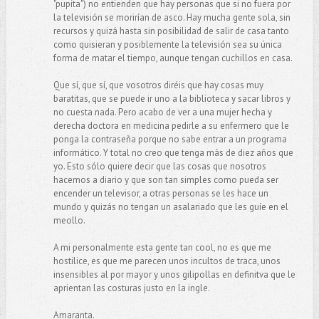
"pupita") no entienden que hay personas que si no fuera por
la televisión se morirían de asco. Hay mucha gente sola, sin
recursos y quizá hasta sin posibilidad de salir de casa tanto
como quisieran y posiblemente la televisión sea su única
forma de matar el tiempo, aunque tengan cuchillos en casa.
Que sí, que sí, que vosotros diréis que hay cosas muy
baratitas, que se puede ir uno a la biblioteca y sacar libros y
no cuesta nada. Pero acabo de ver a una mujer hecha y
derecha doctora en medicina pedirle a su enfermero que le
ponga la contraseña porque no sabe entrar a un programa
informático. Y total no creo que tenga más de diez años que
yo. Esto sólo quiere decir que las cosas que nosotros
hacemos a diario y que son tan simples como pueda ser
encender un televisor, a otras personas se les hace un
mundo y quizás no tengan un asalariado que les guíe en el
meollo.
A mi personalmente esta gente tan cool, no es que me
hostilice, es que me parecen unos incultos de traca, unos
insensibles al por mayor y unos gilipollas en definitva que le
aprientan las costuras justo en la ingle.
Amaranta.