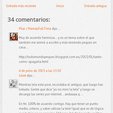
Entrada más reciente
Inicio
Entrada antigua
34 comentarios:
Pilar / MamásFullTime
dijo...
Muy de acuerdo hermosa... y es un tema sobre el que
también me animé a escribir y más teniendo peques en
casa...
http://todomundopeques.blogspot.com.es/2013/01/tanto-
como-apagarla.html
6 de junio de 2013 a las 15:50
Juliet
dijo...
Mientras leía este post, recordaba el antiguo, que luego has
linkado. Gente que dice "yo no miro la tele" y luego se
decarga las series por internet... andaaaa q....
En fin. 100% de acuerdo contigo. Hay que tener un punto
medio, criterio, y saber utilizar la tele! Igual que es de lógica