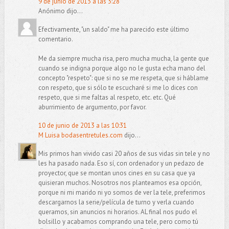
9 de junio de 2013 a las 3:28
Anónimo dijo...
Efectivamente, "un saldo" me ha parecido este último
comentario.
Me da siempre mucha risa, pero mucha mucha, la gente que
cuando se indigna porque algo no le gusta echa mano del
concepto "respeto": que si no se me respeta, que si háblame
con respeto, que si sólo te escucharé si me lo dices con
respeto, que si me faltas al respeto, etc. etc. Qué
aburrimiento de argumento, por favor.
10 de junio de 2013 a las 10:31
M Luisa bodasentretules.com
dijo...
Mis primos han vivido casi 20 años de sus vidas sin tele y no
les ha pasado nada. Eso sí, con ordenador y un pedazo de
proyector, que se montan unos cines en su casa que ya
quisieran muchos. Nosotros nos planteamos esa opción,
porque ni mi marido ni yo somos de ver la tele, preferimos
descargarnos la serie/película de turno y verla cuando
queramos, sin anuncios ni horarios. AL final nos pudo el
bolsillo y acabamos comprando una tele, pero como tú