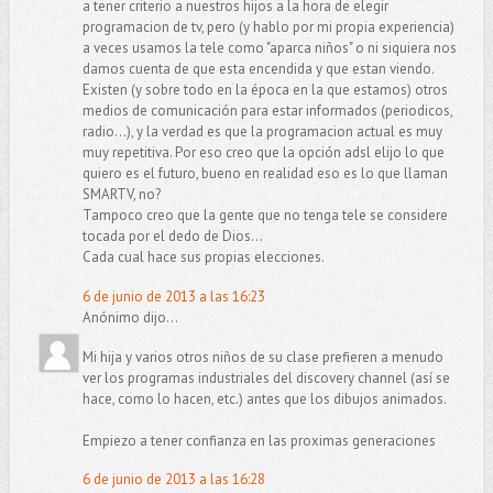
a tener criterio a nuestros hijos a la hora de elegir
programacion de tv, pero (y hablo por mi propia experiencia)
a veces usamos la tele como "aparca niños" o ni siquiera nos
damos cuenta de que esta encendida y que estan viendo.
Existen (y sobre todo en la época en la que estamos) otros
medios de comunicación para estar informados (periodicos,
radio...), y la verdad es que la programacion actual es muy
muy repetitiva. Por eso creo que la opción adsl elijo lo que
quiero es el futuro, bueno en realidad eso es lo que llaman
SMARTV, no?
Tampoco creo que la gente que no tenga tele se considere
tocada por el dedo de Dios...
Cada cual hace sus propias elecciones.
6 de junio de 2013 a las 16:23
Anónimo dijo...
Mi hija y varios otros niños de su clase prefieren a menudo
ver los programas industriales del discovery channel (así se
hace, como lo hacen, etc.) antes que los dibujos animados.
Empiezo a tener confianza en las proximas generaciones
6 de junio de 2013 a las 16:28