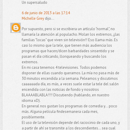
Un supersaludo
6 de junio de 2013 a las 17:14
Michelle Grey
dijo...
Por supuesto, pero si se escribiera un artículo "normal", no
llamaría la atención al populacho. Molan los extremos, ¡¡las
familias "locas" que viven sin televisión!! Eso llama más. Es
casi lo mismo que la tele, que tienen más audiencia los
programas que hacen/dicen barbaridades sinsentido y se
pasan el día criticando, lloriqueando y buscando los
extremos.
En mi casa tenemos 4 televisiones. Todos podemos
disponer de ellas cuando queramos. La mía no pasa más de
30 minutos encendida a la semana. Peleamos y discutimos
caaaaaada día, es más, a veces suele estar la tele del salón
encendida con las noticias de fondo y nosotros
BLAAAABLABLA!!!! Discutiendo (hablando, en nuestro
idioma xD).
En general nos gustan los programas de comedia y... poco
más. Alguna película findesemanera cada mes,
posiblemente.
El uso de la televisión depende del raciocinio de cada uno, y
a partir de ahí se transmite a los descendientes... sea cual