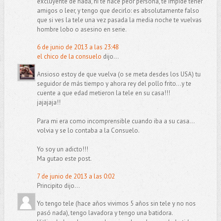
excluyente de nada, ni te hace peor persona, te impide tener
amigos o leer, y tengo que decirlo: es absolutamente falso
que si ves la tele una vez pasada la media noche te vuelvas
hombre lobo o asesino en serie.
6 de junio de 2013 a las 23:48
el chico de la consuelo
dijo...
Ansioso estoy de que vuelva (o se meta desdes los USA) tu
seguidor de más tiempo y ahora rey del pollo frito...y te
cuente a que edad metieron la tele en su casa!!!
jajajaja!!
Para mi era como incomprensible cuando iba a su casa...
volvia y se lo contaba a la Consuelo.
Yo soy un adicto!!!
Ma gutao este post.
7 de junio de 2013 a las 0:02
Principito dijo...
Yo tengo tele (hace años vivimos 5 años sin tele y no nos
pasó nada), tengo lavadora y tengo una batidora.