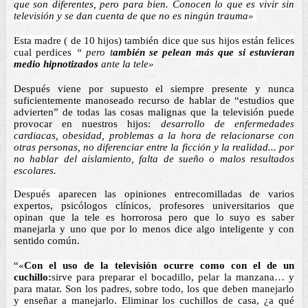
que son diferentes, pero para bien. Conocen lo que es vivir sin 
televisión y se dan cuenta de que no es ningún trauma» 
Esta madre ( de 10 hijos) también dice que sus hijos están felices 
cual perdices
 “ pero t
ambién se pelean más que si estuvieran 
medio hipnotizados 
ante la tele»
Después viene por supuesto el siempre presente y nunca 
suficientemente manoseado recurso de hablar de “estudios que 
advierten” de todas las cosas malignas que la televisión puede 
provocar en nuestros hijos: 
desarrollo de enfermedades 
cardiacas, obesidad, problemas a la hora de relacionarse con 
otras personas, no diferenciar entre la ficción y la realidad... por 
no hablar del aislamiento, falta de sueño o malos resultados 
escolares.
Después 
aparecen las opiniones entrecomilladas de varios 
expertos, psicólogos clínicos, profesores universitarios que 
opinan que la tele es horrorosa pero que lo suyo es saber 
manejarla y uno que por lo menos dice algo inteligente y con 
sentido común. 
“
«
Con el uso de la televisión ocurre como con el de un 
cuchillo:
sirve para preparar el bocadillo, pelar la manzana… y 
para matar. Son los padres, sobre todo, los que deben manejarlo 
y enseñar a manejarlo. Eliminar los cuchillos de casa, ¿a qué 