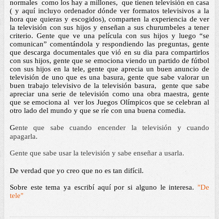
normales  como los hay a millones,  que tienen televisión en casa 
( y aquí incluyo ordenador dónde ver formatos televisivos a la 
hora que quieras y escogidos), comparten la experiencia de ver 
la televisión con sus hijos y enseñan a sus churumbeles a tener 
criterio. Gente que ve una película con sus hijos y luego “se 
comunican” comentándola y respondiendo las preguntas, gente 
que descarga documentales que vió en su dia para compartirlos 
con sus hijos, gente que se emociona viendo un partido de fútbol 
con sus hijos en la tele, gente que aprecia un buen anuncio de 
televisión de uno que es una basura, gente que sabe valorar un 
buen trabajo televisivo de la televisión basura,  gente que sabe 
apreciar una serie de televisión como una obra maestra, gente 
que se emociona al  ver los Juegos Olímpicos que se celebran al 
otro lado del mundo y que se ríe con una buena comedia. 
G
ente que sabe cuando encender la televisión y cuando 
apagarla.
G
ente que sabe usar la televisión y sabe enseñar a usarla. 
De verdad que yo creo que no es tan difícil. 
Sobre este tema ya escribí aquí por si alguno le interesa. 
"De 
tele" 