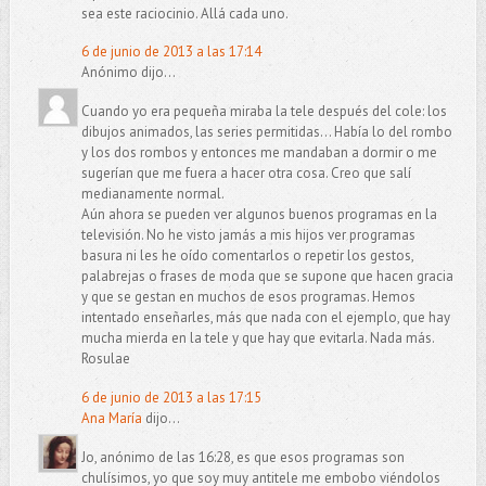
sea este raciocinio. Allá cada uno.
6 de junio de 2013 a las 17:14
Anónimo dijo...
Cuando yo era pequeña miraba la tele después del cole: los
dibujos animados, las series permitidas... Había lo del rombo
y los dos rombos y entonces me mandaban a dormir o me
sugerían que me fuera a hacer otra cosa. Creo que salí
medianamente normal.
Aún ahora se pueden ver algunos buenos programas en la
televisión. No he visto jamás a mis hijos ver programas
basura ni les he oído comentarlos o repetir los gestos,
palabrejas o frases de moda que se supone que hacen gracia
y que se gestan en muchos de esos programas. Hemos
intentado enseñarles, más que nada con el ejemplo, que hay
mucha mierda en la tele y que hay que evitarla. Nada más.
Rosulae
6 de junio de 2013 a las 17:15
Ana María
dijo...
Jo, anónimo de las 16:28, es que esos programas son
chulísimos, yo que soy muy antitele me embobo viéndolos