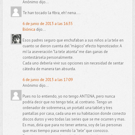
Anónimo dijo...
Te han tocado la fibra, eh! nena....
6 de junio de 2013 a las 16:35
Biónica
dijo...
Esos padres seguro que enchufaban a sus niños a la tele en
cuanto se dieron cuenta del "mágico" efecto hipnotizador. A
mí la aseveración "la tele atonta" me dan ganas de
contestársela personalmente.
Cada uno debería vivir sus opciones sin necesidad de sentar
cátedra de manera tan absurda.
6 de junio de 2013 a las 17:09
Anónimo dijo...
Pues no lo entiendo, yo no tengo ANTENA, pero nunca
podría decir que no tengo tele, al contrario. Tengo un
ordenador de sobremesa, un portatil una tablet y tres
pantallas por casa, cada una en su habitacion donde conecto
discos duros y veo todas las series que se me ocurren y mas.
Es mas, diría que para no tener antena, soy de las personas
que mas tiempo pasa viendo la "tele" que conozco.