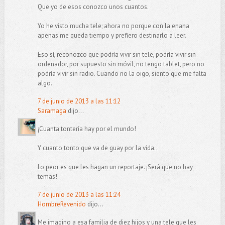
Que yo de esos conozco unos cuantos.
Yo he visto mucha tele; ahora no porque con la enana
apenas me queda tiempo y prefiero destinarlo a leer.
Eso sí, reconozco que podría vivir sin tele, podría vivir sin
ordenador, por supuesto sin móvil, no tengo tablet, pero no
podría vivir sin radio. Cuando no la oigo, siento que me falta
algo.
7 de junio de 2013 a las 11:12
Saramaga
dijo...
¡Cuanta tontería hay por el mundo!
Y cuanto tonto que va de guay por la vida..
Lo peor es que les hagan un reportaje. ¡Será que no hay
temas!
7 de junio de 2013 a las 11:24
HombreRevenido
dijo...
Me imagino a esa familia de diez hijos y una tele que les