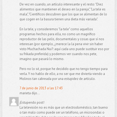
De vez en cuando, un artículo interesante y el resto: "Diez
alimentos que mantienen el deseo en la pareja", "La tele es
mala", "Científicos descubren que los que se alimentan de lo
que cogen en la basura tienen una dieta más variada".
En la tele, y consideremos "la tele" como aquellos
programas hechos para ella, no como un magnífico
reproductor de las pelis, documentales y cosas que sí nos
interesan (por ejemplo, ¿merece la la pena vivir sin haber
visto Muchachada Nui?: aquí cada uno puede sustituir eso por
su frikada preferida) y podemos ver cuando nos pete,
imagino que pasará lo mismo.
Pero no lo sé, porque he decidido que no tengo tiempo para
verla. Y no hablo de ello, a no ser que me divierta viendo a
Molinos tan cabreada por una estupidez de artículo.
7 de junio de 2013 a las 17:43
marieta dijo...
¡Estupendo post!
La televisión no es más que un electrodoméstico, tan bueno
o tan malo como puede ser un teléfono, un microondas o