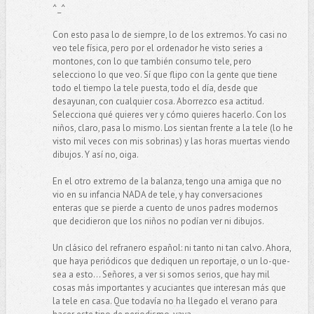
^_^
Con esto pasa lo de siempre, lo de los extremos. Yo casi no
veo tele física, pero por el ordenador he visto series a
montones, con lo que también consumo tele, pero
selecciono lo que veo. Sí que flipo con la gente que tiene
todo el tiempo la tele puesta, todo el día, desde que
desayunan, con cualquier cosa. Aborrezco esa actitud.
Selecciona qué quieres ver y cómo quieres hacerlo. Con los
niños, claro, pasa lo mismo. Los sientan frente a la tele (lo he
visto mil veces con mis sobrinas) y las horas muertas viendo
dibujos. Y así no, oiga.
En el otro extremo de la balanza, tengo una amiga que no
vio en su infancia NADA de tele, y hay conversaciones
enteras que se pierde a cuento de unos padres modernos
que decidieron que los niños no podían ver ni dibujos.
Un clásico del refranero español: ni tanto ni tan calvo. Ahora,
que haya periódicos que dediquen un reportaje, o un lo-que-
sea a esto... Señores, a ver si somos serios, que hay mil
cosas más importantes y acuciantes que interesan más que
la tele en casa. Que todavía no ha llegado el verano para