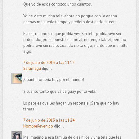
Que yo de esos conozco unos cuantos.
Yo he visto mucha tele; ahora no porque con la enana
apenas me queda tiempo y prefiero destinarlo a leer.
Eso sí, reconozco que podría vivir sin tele, podría vivir sin
ordenador, por supuesto sin móvil, no tengo tablet, pero no
podría vivir sin radio. Cuando no la oigo, siento que me falta
algo.
7 de junio de 2013 a las 11:12
Saramaga
dijo...
¡Cuanta tontería hay por el mundo!
Y cuanto tonto que va de guay por la vida..
Lo peor es que les hagan un reportaje. ¡Será que no hay
temas!
7 de junio de 2013 a las 11:24
HombreRevenido
dijo...
Me imagino a esa familia de diez hijos y una tele que les