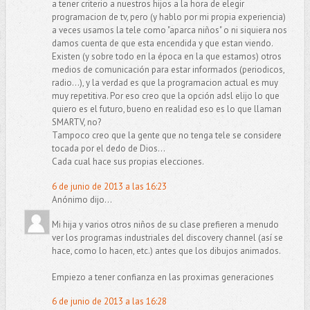
a tener criterio a nuestros hijos a la hora de elegir
programacion de tv, pero (y hablo por mi propia experiencia)
a veces usamos la tele como "aparca niños" o ni siquiera nos
damos cuenta de que esta encendida y que estan viendo.
Existen (y sobre todo en la época en la que estamos) otros
medios de comunicación para estar informados (periodicos,
radio...), y la verdad es que la programacion actual es muy
muy repetitiva. Por eso creo que la opción adsl elijo lo que
quiero es el futuro, bueno en realidad eso es lo que llaman
SMARTV, no?
Tampoco creo que la gente que no tenga tele se considere
tocada por el dedo de Dios...
Cada cual hace sus propias elecciones.
6 de junio de 2013 a las 16:23
Anónimo dijo...
Mi hija y varios otros niños de su clase prefieren a menudo
ver los programas industriales del discovery channel (así se
hace, como lo hacen, etc.) antes que los dibujos animados.
Empiezo a tener confianza en las proximas generaciones
6 de junio de 2013 a las 16:28