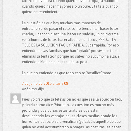
Uitlizo la lavadora cuando quiero lavar la ropa, la batidora
cuando quiero hacer mayonesa o un puré, y la tele cuando
quiero entretenimiento.
La cuestión es que hay muchas más maneras de
entretenerse, de pasar el rato, como leer, pintar, hacer fotos,
charlar, jugar con plastilina, hacer un sudoku, un crucigrama,
ver álbumes de fotos, hacer álbumes de fotos, PERO.... LA
TELE ES LA SOLUCIÓN FÁCIL Y RÁPIDA. Superrápida. Por eso
entiendo a esas familias que han "optado" por vivir sin tele:
eliminas la tentación porque no sabes no sucumbir a ella. Y
entiendo a Moli en el espíritu de su post.
Lo que no entiendo es que todo eso te "hostilice" tanto.
7 de junio de 2013 a las 2:08
Anónimo dijo...
Pues yo creo que la televisión no es que sea la solución fácil
y rápida como dice Principito. La cuestión es mucho más
profunda y que quizás estas criaturas que están
descubriendo las ventajas de las clases medias donde los
horizontes del ocio se diversifican (ya sabéis aquello de que
quien no está acostumbrado a bragas las costuras les hacen