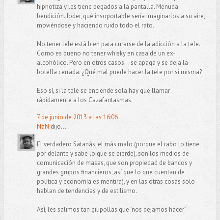
hipnotiza y les tiene pegados a la pantalla. Menuda
bendición. Joder, qué insoportable sería imaginarlos a su aire,
moviéndose y haciendo ruido todo el rato.
No tener tele está bien para curarse de la adicción a la tele.
Como es bueno no tener whisky en casa de un ex-
alcohólico. Pero en otros casos... se apaga y se deja la
botella cerrada. ¿Qué mal puede hacer la tele por sí misma?
Eso sí, si la tele se enciende sola hay que llamar
rápidamente a los Cazafantasmas.
7 de junio de 2013 a las 16:06
NáN
dijo...
El verdadero Satanás, el más malo (porque el rabo lo tiene
por delante y sabe lo que se pierde), son los medios de
comunicación de masas, que son propiedad de bancos y
grandes grupos financieros, así que lo que cuentan de
política y economía es mentira), y en las otras cosas solo
hablan de tendencias y de estilismo.
Así, les salimos tan gilipollas que "nos dejamos hacer".