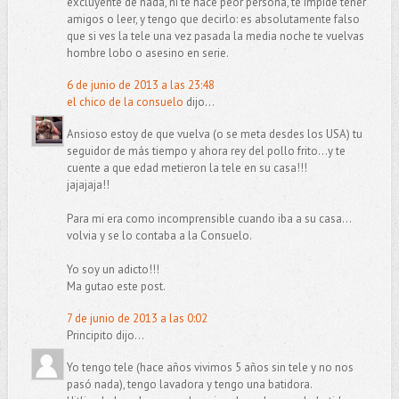
excluyente de nada, ni te hace peor persona, te impide tener
amigos o leer, y tengo que decirlo: es absolutamente falso
que si ves la tele una vez pasada la media noche te vuelvas
hombre lobo o asesino en serie.
6 de junio de 2013 a las 23:48
el chico de la consuelo
dijo...
Ansioso estoy de que vuelva (o se meta desdes los USA) tu
seguidor de más tiempo y ahora rey del pollo frito...y te
cuente a que edad metieron la tele en su casa!!!
jajajaja!!
Para mi era como incomprensible cuando iba a su casa...
volvia y se lo contaba a la Consuelo.
Yo soy un adicto!!!
Ma gutao este post.
7 de junio de 2013 a las 0:02
Principito dijo...
Yo tengo tele (hace años vivimos 5 años sin tele y no nos
pasó nada), tengo lavadora y tengo una batidora.