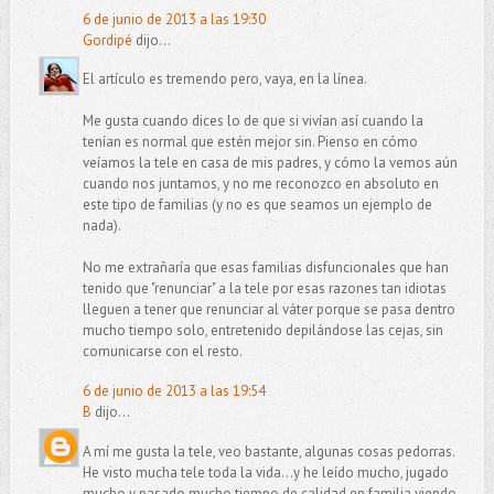
6 de junio de 2013 a las 19:30
Gordipé
dijo...
El artículo es tremendo pero, vaya, en la línea.
Me gusta cuando dices lo de que si vivían así cuando la
tenían es normal que estén mejor sin. Pienso en cómo
veíamos la tele en casa de mis padres, y cómo la vemos aún
cuando nos juntamos, y no me reconozco en absoluto en
este tipo de familias (y no es que seamos un ejemplo de
nada).
No me extrañaría que esas familias disfuncionales que han
tenido que "renunciar" a la tele por esas razones tan idiotas
lleguen a tener que renunciar al váter porque se pasa dentro
mucho tiempo solo, entretenido depilándose las cejas, sin
comunicarse con el resto.
6 de junio de 2013 a las 19:54
B
dijo...
A mí me gusta la tele, veo bastante, algunas cosas pedorras.
He visto mucha tele toda la vida...y he leído mucho, jugado
mucho y pasado mucho tiempo de calidad en familia viendo