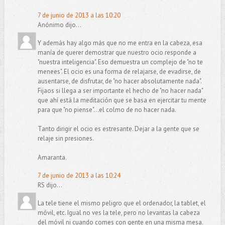
7 de junio de 2013 a las 10:20
Anónimo dijo...
Y además hay algo más que no me entra en la cabeza, esa
manía de querer demostrar que nuestro ocio responde a
"nuestra inteligencia". Eso demuestra un complejo de "no te
menees". El ocio es una forma de relajarse, de evadirse, de
ausentarse, de disfrutar, de "no hacer absolutamente nada".
Fijaos si llega a ser importante el hecho de "no hacer nada"
que ahí está la meditación que se basa en ejercitar tu mente
para que "no piense"...el colmo de no hacer nada.
Tanto dirigir el ocio es estresante. Dejar a la gente que se
relaje sin presiones.
Amaranta.
7 de junio de 2013 a las 10:24
RS dijo...
La tele tiene el mismo peligro que el ordenador, la tablet, el
móvil, etc. Igual no ves la tele, pero no levantas la cabeza
del móvil ni cuando comes con gente en una misma mesa.