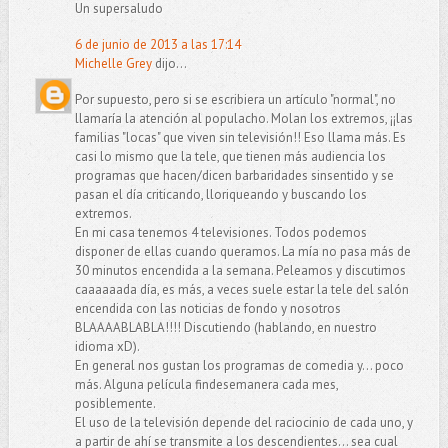
Un supersaludo
6 de junio de 2013 a las 17:14
Michelle Grey
dijo...
Por supuesto, pero si se escribiera un artículo "normal", no
llamaría la atención al populacho. Molan los extremos, ¡¡las
familias "locas" que viven sin televisión!! Eso llama más. Es
casi lo mismo que la tele, que tienen más audiencia los
programas que hacen/dicen barbaridades sinsentido y se
pasan el día criticando, lloriqueando y buscando los
extremos.
En mi casa tenemos 4 televisiones. Todos podemos
disponer de ellas cuando queramos. La mía no pasa más de
30 minutos encendida a la semana. Peleamos y discutimos
caaaaaada día, es más, a veces suele estar la tele del salón
encendida con las noticias de fondo y nosotros
BLAAAABLABLA!!!! Discutiendo (hablando, en nuestro
idioma xD).
En general nos gustan los programas de comedia y... poco
más. Alguna película findesemanera cada mes,
posiblemente.
El uso de la televisión depende del raciocinio de cada uno, y
a partir de ahí se transmite a los descendientes... sea cual