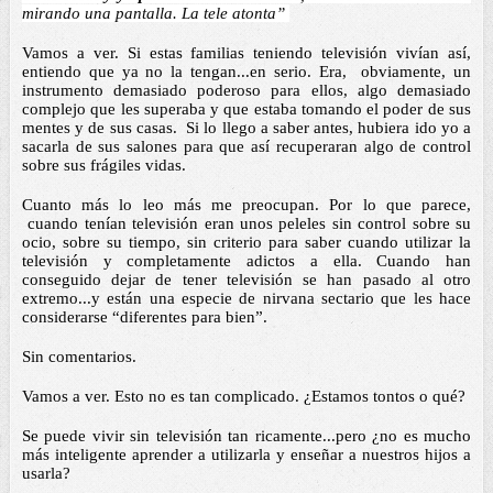
mirando una pantalla. La tele atonta” 
Vamos a ver. Si estas familias teniendo televisión vivían así, 
entiendo que ya no la tengan...en serio. Era,  obviamente, un 
instrumento demasiado poderoso para ellos, algo demasiado 
complejo que les superaba y que estaba tomando el poder de sus 
mentes y de sus casas.  Si lo llego a saber antes, hubiera ido yo a 
sacarla de sus salones para que así recuperaran algo de control 
sobre sus frágiles vidas. 
Cuanto más lo leo más me preocupan. Por lo que parece, 
 cuando tenían televisión eran unos peleles sin control sobre su 
ocio, sobre su tiempo, sin criterio para saber cuando utilizar la 
televisión y completamente adictos a ella. Cuando han 
conseguido dejar de tener televisión se han pasado al otro 
extremo...y están una especie de nirvana sectario que les hace 
considerarse “diferentes para bien”. 
Sin comentarios. 
Vamos a ver. Esto no es tan complicado. ¿Estamos tontos o qué? 
Se puede vivir sin televisión tan ricamente...pero ¿no es mucho 
más inteligente aprender a utilizarla y enseñar a nuestros hijos a 
usarla? 