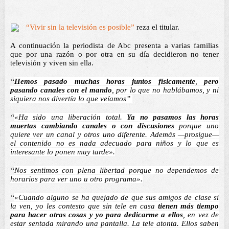
“Vivir sin la televisión es posible”
 reza el titular. 
A continuación la periodista de Abc presenta a varias familias 
que por una razón o por otra en su día decidieron no tener 
televisión y viven sin ella. 
“
Hemos pasado muchas horas juntos físicamente
, 
pero 
pasando canales con el mando
, por lo que no hablábamos, y ni 
siquiera nos divertía lo que veíamos” 
“
«Ha sido una liberación total. 
Ya no pasamos las horas 
muertas cambiando canales o con discusiones 
porque uno 
quiere ver un canal y otros uno diferente. Además —prosigue— 
el contenido no es nada adecuado para niños y lo que es 
interesante lo ponen muy tarde».
“
Nos sentimos con plena libertad porque no dependemos de 
horarios para ver uno u otro programa».
“
«Cuando alguno se ha quejado de que sus amigos de clase sí 
la ven, yo les contesto que sin tele en casa 
tienen más tiempo 
para hacer otras cosas y yo para dedicarme a ellos
, en vez de 
estar sentada mirando una pantalla. La tele atonta. Ellos saben 