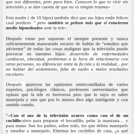
que son diferentes, pero para bien. Conocen lo que es vivir sin 
televisión y se dan cuenta de que no es ningún trauma» 
Esta madre ( de 10 hijos) también dice que sus hijos están felices 
cual perdices
 “ pero t
ambién se pelean más que si estuvieran 
medio hipnotizados 
ante la tele»
Después viene por supuesto el siempre presente y nunca 
suficientemente manoseado recurso de hablar de “estudios que 
advierten” de todas las cosas malignas que la televisión puede 
provocar en nuestros hijos: 
desarrollo de enfermedades 
cardiacas, obesidad, problemas a la hora de relacionarse con 
otras personas, no diferenciar entre la ficción y la realidad... por 
no hablar del aislamiento, falta de sueño o malos resultados 
escolares.
Después 
aparecen las opiniones entrecomilladas de varios 
expertos, psicólogos clínicos, profesores universitarios que 
opinan que la tele es horrorosa pero que lo suyo es saber 
manejarla y uno que por lo menos dice algo inteligente y con 
sentido común. 
“
«
Con el uso de la televisión ocurre como con el de un 
cuchillo:
sirve para preparar el bocadillo, pelar la manzana… y 
para matar. Son los padres, sobre todo, los que deben manejarlo 
y enseñar a manejarlo. Eliminar los cuchillos de casa, ¿a qué 