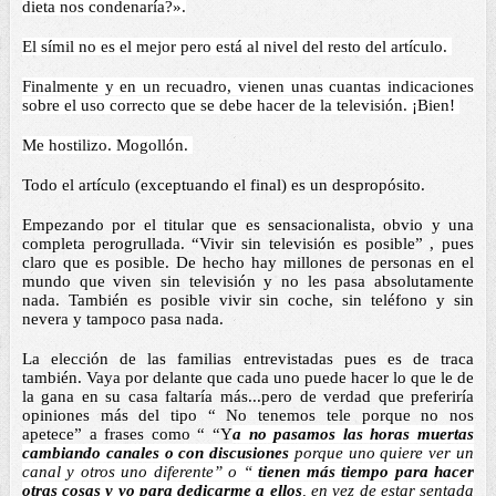
dieta nos condenaría?».
El símil no es el mejor pero está al nivel del resto del artículo. 
Finalmente y en un recuadro, vienen unas cuantas indicaciones 
sobre el uso correcto que se debe hacer de la televisión. ¡Bien! 
Me hostilizo. Mogollón. 
Todo el artículo (exceptuando el final) es un despropósito.
Empezando por el titular que es sensacionalista, obvio y una 
completa perogrullada. “Vivir sin televisión es posible” , pues 
claro que es posible. De hecho hay millones de personas en el 
mundo que viven sin televisión y no les pasa absolutamente 
nada. También es posible vivir sin coche, sin teléfono y sin 
nevera y tampoco pasa nada.  
La elección de las familias entrevistadas pues es de traca 
también. Vaya por delante que cada uno puede hacer lo que le de 
la gana en su casa faltaría más...pero de verdad que preferiría 
opiniones más del tipo “ No tenemos tele porque no nos 
apetece” a frases como “ “Y
a no pasamos las horas muertas 
cambiando canales o con discusiones 
porque uno quiere ver un 
canal y otros uno diferente” o “ 
tienen más tiempo para hacer 
otras cosas y yo para dedicarme a ellos
, en vez de estar sentada 