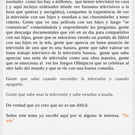
normales  como los hay a millones,  que tienen televisión en casa 
( y aquí incluyo ordenador dónde ver formatos televisivos a la 
hora que quieras y escogidos), comparten la experiencia de ver 
la televisión con sus hijos y enseñan a sus churumbeles a tener 
criterio. Gente que ve una película con sus hijos y luego “se 
comunican” comentándola y respondiendo las preguntas, gente 
que descarga documentales que vió en su dia para compartirlos 
con sus hijos, gente que se emociona viendo un partido de fútbol 
con sus hijos en la tele, gente que aprecia un buen anuncio de 
televisión de uno que es una basura, gente que sabe valorar un 
buen trabajo televisivo de la televisión basura,  gente que sabe 
apreciar una serie de televisión como una obra maestra, gente 
que se emociona al  ver los Juegos Olímpicos que se celebran al 
otro lado del mundo y que se ríe con una buena comedia. 
G
ente que sabe cuando encender la televisión y cuando 
apagarla.
G
ente que sabe usar la televisión y sabe enseñar a usarla. 
De verdad que yo creo que no es tan difícil. 
Sobre este tema ya escribí aquí por si alguno le interesa. 
"De 
tele" 