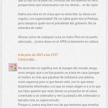
que tu hijo no se pase las 24 horas del día leyendo un libro,
porque tiene que relacionarse con los demás... es de cajón.
Había una niña en mi clase que no tenía tele. Lo decía con
orgullo, con superioridad! Ok, no sabía quién era la Pantoja,
pero tampoco quién era el presidente del gobierno. No se
enteraba de nada!
Abusar, como de cualquier cosa, es malo. Pero en un punto
adecuado... (como dicen en el APM) la televisión es cultura.
6 de junio de 2013 a las 15:57
Carioca
dijo...
No tener tele no significa vivir al margen del mundo, tengo
unos amigos que o se han puesto un a tele en casa (aunque
el motivo es más que pasaban de instalarse una antena,
osea vagancia) pero si que tienen adsl, con lo que estan
totalmente informados y lo que es mejor eligen si o si lo que
sus hijos quieren que vean, tienen un proyector en el salon
conectado a un ordenador y ven la pantalla del ordenador a
tamaño cine, es supercomodo.
Porque si, suena muy bien eso de que tenemos que enseñar