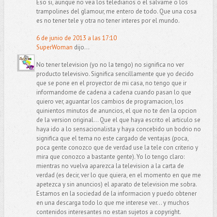
Eso si, aunque no vea los telediarios o el salvame o los
trampolines del glamour, me entero de todo. Que una cosa
es no tener tele y otra no tener interes por el mundo.
6 de junio de 2013 a las 17:10
SuperWoman
dijo...
No tener television (yo no la tengo) no significa no ver
producto televisivo. Significa sencillamente que yo decido
que se pone en el proyector de mi casa, no tengo que ir
informandome de cadena a cadena cuando pasan lo que
quiero ver, aguantar los cambios de programacion, los
quinientos minutos de anuncios, el que no te den la opcion
de la version original... Que el que haya escrito el articulo se
haya ido a lo sensacionalista y haya concebido un bodrio no
significa que el tema no este cargado de ventajas (poca,
poca gente conozco que de verdad use la tele con criterio y
mira que conozco a bastante gente). Yo lo tengo claro:
mientras no vuelva aparezca la television a la carta de
verdad (es decir, ver lo que quiera, en el momento en que me
apetezca y sin anuncios) el aparato de television me sobra.
Estamos en la sociedad de la informacion y puedo obtener
en una descarga todo lo que me interese ver... y muchos
contenidos interesantes no estan sujetos a copyright.