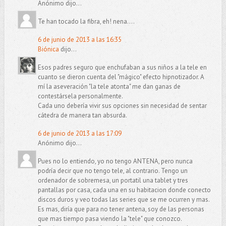
Anónimo dijo...
Te han tocado la fibra, eh! nena....
6 de junio de 2013 a las 16:35
Biónica
dijo...
Esos padres seguro que enchufaban a sus niños a la tele en
cuanto se dieron cuenta del "mágico" efecto hipnotizador. A
mí la aseveración "la tele atonta" me dan ganas de
contestársela personalmente.
Cada uno debería vivir sus opciones sin necesidad de sentar
cátedra de manera tan absurda.
6 de junio de 2013 a las 17:09
Anónimo dijo...
Pues no lo entiendo, yo no tengo ANTENA, pero nunca
podría decir que no tengo tele, al contrario. Tengo un
ordenador de sobremesa, un portatil una tablet y tres
pantallas por casa, cada una en su habitacion donde conecto
discos duros y veo todas las series que se me ocurren y mas.
Es mas, diría que para no tener antena, soy de las personas
que mas tiempo pasa viendo la "tele" que conozco.