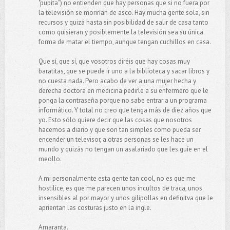
"pupita") no entienden que hay personas que si no fuera por
la televisión se morirían de asco. Hay mucha gente sola, sin
recursos y quizá hasta sin posibilidad de salir de casa tanto
como quisieran y posiblemente la televisión sea su única
forma de matar el tiempo, aunque tengan cuchillos en casa.
Que sí, que sí, que vosotros diréis que hay cosas muy
baratitas, que se puede ir uno a la biblioteca y sacar libros y
no cuesta nada. Pero acabo de ver a una mujer hecha y
derecha doctora en medicina pedirle a su enfermero que le
ponga la contraseña porque no sabe entrar a un programa
informático. Y total no creo que tenga más de diez años que
yo. Esto sólo quiere decir que las cosas que nosotros
hacemos a diario y que son tan simples como pueda ser
encender un televisor, a otras personas se les hace un
mundo y quizás no tengan un asalariado que les guíe en el
meollo.
A mi personalmente esta gente tan cool, no es que me
hostilice, es que me parecen unos incultos de traca, unos
insensibles al por mayor y unos gilipollas en definitva que le
aprientan las costuras justo en la ingle.
Amaranta.