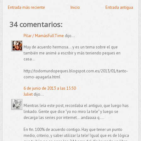
Entrada más reciente
Inicio
Entrada antigua
34 comentarios:
Pilar / MamásFullTime
dijo...
Muy de acuerdo hermosa... y es un tema sobre el que
también me animé a escribir y más teniendo peques en
casa...
http://todomundopeques.blogspot.com.es/2013/01/tanto-
como-apagarla.html
6 de junio de 2013 a las 15:50
Juliet
dijo...
Mientras leía este post, recordaba el antiguo, que luego has
linkado. Gente que dice "yo no miro la tele" y luego se
decarga las series por internet... andaaaa q....
En fin. 100% de acuerdo contigo. Hay que tener un punto
medio, criterio, y saber utilizar la tele! Igual que es de lógica