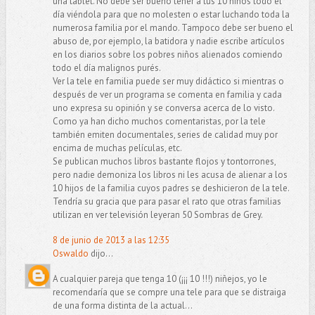
una tablet. No debe ser bueno tener a tus 10 niños todo el
día viéndola para que no molesten o estar luchando toda la
numerosa familia por el mando. Tampoco debe ser bueno el
abuso de, por ejemplo, la batidora y nadie escribe artículos
en los diarios sobre los pobres niños alienados comiendo
todo el día malignos purés.
Ver la tele en familia puede ser muy didáctico si mientras o
después de ver un programa se comenta en familia y cada
uno expresa su opinión y se conversa acerca de lo visto.
Como ya han dicho muchos comentaristas, por la tele
también emiten documentales, series de calidad muy por
encima de muchas películas, etc.
Se publican muchos libros bastante flojos y tontorrones,
pero nadie demoniza los libros ni les acusa de alienar a los
10 hijos de la familia cuyos padres se deshicieron de la tele.
Tendría su gracia que para pasar el rato que otras familias
utilizan en ver televisión leyeran 50 Sombras de Grey.
8 de junio de 2013 a las 12:35
Oswaldo
dijo...
A cualquier pareja que tenga 10 (¡¡¡ 10 !!!) niñejos, yo le
recomendaría que se compre una tele para que se distraiga
de una forma distinta de la actual...