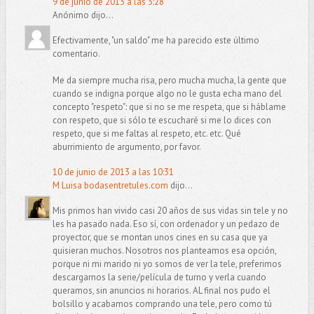
9 de junio de 2013 a las 3:28
Anónimo dijo...
Efectivamente, "un saldo" me ha parecido este último
comentario.
Me da siempre mucha risa, pero mucha mucha, la gente que
cuando se indigna porque algo no le gusta echa mano del
concepto "respeto": que si no se me respeta, que si háblame
con respeto, que si sólo te escucharé si me lo dices con
respeto, que si me faltas al respeto, etc. etc. Qué
aburrimiento de argumento, por favor.
10 de junio de 2013 a las 10:31
M Luisa bodasentretules.com
dijo...
Mis primos han vivido casi 20 años de sus vidas sin tele y no
les ha pasado nada. Eso sí, con ordenador y un pedazo de
proyector, que se montan unos cines en su casa que ya
quisieran muchos. Nosotros nos planteamos esa opción,
porque ni mi marido ni yo somos de ver la tele, preferimos
descargarnos la serie/película de turno y verla cuando
queramos, sin anuncios ni horarios. AL final nos pudo el
bolsillo y acabamos comprando una tele, pero como tú