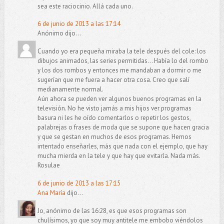
sea este raciocinio. Allá cada uno.
6 de junio de 2013 a las 17:14
Anónimo dijo...
Cuando yo era pequeña miraba la tele después del cole: los
dibujos animados, las series permitidas... Había lo del rombo
y los dos rombos y entonces me mandaban a dormir o me
sugerían que me fuera a hacer otra cosa. Creo que salí
medianamente normal.
Aún ahora se pueden ver algunos buenos programas en la
televisión. No he visto jamás a mis hijos ver programas
basura ni les he oído comentarlos o repetir los gestos,
palabrejas o frases de moda que se supone que hacen gracia
y que se gestan en muchos de esos programas. Hemos
intentado enseñarles, más que nada con el ejemplo, que hay
mucha mierda en la tele y que hay que evitarla. Nada más.
Rosulae
6 de junio de 2013 a las 17:15
Ana María
dijo...
Jo, anónimo de las 16:28, es que esos programas son
chulísimos, yo que soy muy antitele me embobo viéndolos