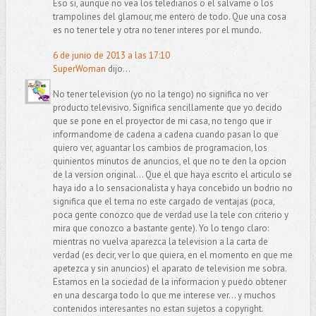
Eso si, aunque no vea los telediarios o el salvame o los
trampolines del glamour, me entero de todo. Que una cosa
es no tener tele y otra no tener interes por el mundo.
6 de junio de 2013 a las 17:10
SuperWoman
dijo...
No tener television (yo no la tengo) no significa no ver
producto televisivo. Significa sencillamente que yo decido
que se pone en el proyector de mi casa, no tengo que ir
informandome de cadena a cadena cuando pasan lo que
quiero ver, aguantar los cambios de programacion, los
quinientos minutos de anuncios, el que no te den la opcion
de la version original... Que el que haya escrito el articulo se
haya ido a lo sensacionalista y haya concebido un bodrio no
significa que el tema no este cargado de ventajas (poca,
poca gente conozco que de verdad use la tele con criterio y
mira que conozco a bastante gente). Yo lo tengo claro:
mientras no vuelva aparezca la television a la carta de
verdad (es decir, ver lo que quiera, en el momento en que me
apetezca y sin anuncios) el aparato de television me sobra.
Estamos en la sociedad de la informacion y puedo obtener
en una descarga todo lo que me interese ver... y muchos
contenidos interesantes no estan sujetos a copyright.