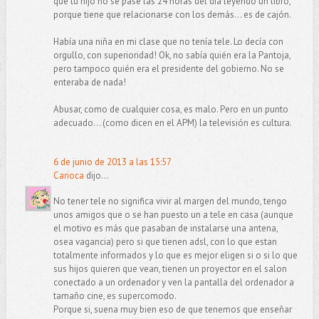
que tu hijo no se pase las 24 horas del día leyendo un libro,
porque tiene que relacionarse con los demás... es de cajón.
Había una niña en mi clase que no tenía tele. Lo decía con
orgullo, con superioridad! Ok, no sabía quién era la Pantoja,
pero tampoco quién era el presidente del gobierno. No se
enteraba de nada!
Abusar, como de cualquier cosa, es malo. Pero en un punto
adecuado... (como dicen en el APM) la televisión es cultura.
6 de junio de 2013 a las 15:57
Carioca
dijo...
No tener tele no significa vivir al margen del mundo, tengo
unos amigos que o se han puesto un a tele en casa (aunque
el motivo es más que pasaban de instalarse una antena,
osea vagancia) pero si que tienen adsl, con lo que estan
totalmente informados y lo que es mejor eligen si o si lo que
sus hijos quieren que vean, tienen un proyector en el salon
conectado a un ordenador y ven la pantalla del ordenador a
tamaño cine, es supercomodo.
Porque si, suena muy bien eso de que tenemos que enseñar