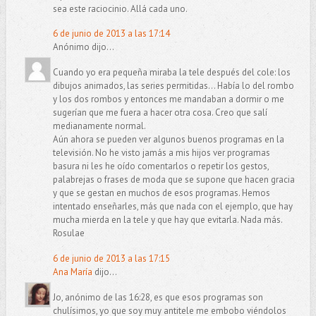
sea este raciocinio. Allá cada uno.
6 de junio de 2013 a las 17:14
Anónimo dijo...
Cuando yo era pequeña miraba la tele después del cole: los
dibujos animados, las series permitidas... Había lo del rombo
y los dos rombos y entonces me mandaban a dormir o me
sugerían que me fuera a hacer otra cosa. Creo que salí
medianamente normal.
Aún ahora se pueden ver algunos buenos programas en la
televisión. No he visto jamás a mis hijos ver programas
basura ni les he oído comentarlos o repetir los gestos,
palabrejas o frases de moda que se supone que hacen gracia
y que se gestan en muchos de esos programas. Hemos
intentado enseñarles, más que nada con el ejemplo, que hay
mucha mierda en la tele y que hay que evitarla. Nada más.
Rosulae
6 de junio de 2013 a las 17:15
Ana María
dijo...
Jo, anónimo de las 16:28, es que esos programas son
chulísimos, yo que soy muy antitele me embobo viéndolos