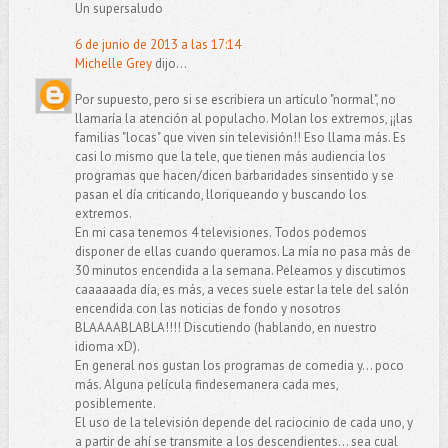
Un supersaludo
6 de junio de 2013 a las 17:14
Michelle Grey
dijo...
Por supuesto, pero si se escribiera un artículo "normal", no
llamaría la atención al populacho. Molan los extremos, ¡¡las
familias "locas" que viven sin televisión!! Eso llama más. Es
casi lo mismo que la tele, que tienen más audiencia los
programas que hacen/dicen barbaridades sinsentido y se
pasan el día criticando, lloriqueando y buscando los
extremos.
En mi casa tenemos 4 televisiones. Todos podemos
disponer de ellas cuando queramos. La mía no pasa más de
30 minutos encendida a la semana. Peleamos y discutimos
caaaaaada día, es más, a veces suele estar la tele del salón
encendida con las noticias de fondo y nosotros
BLAAAABLABLA!!!! Discutiendo (hablando, en nuestro
idioma xD).
En general nos gustan los programas de comedia y... poco
más. Alguna película findesemanera cada mes,
posiblemente.
El uso de la televisión depende del raciocinio de cada uno, y
a partir de ahí se transmite a los descendientes... sea cual