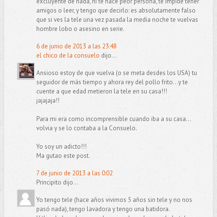
excluyente de nada, ni te hace peor persona, te impide tener
amigos o leer, y tengo que decirlo: es absolutamente falso
que si ves la tele una vez pasada la media noche te vuelvas
hombre lobo o asesino en serie.
6 de junio de 2013 a las 23:48
el chico de la consuelo
dijo...
Ansioso estoy de que vuelva (o se meta desdes los USA) tu
seguidor de más tiempo y ahora rey del pollo frito...y te
cuente a que edad metieron la tele en su casa!!!
jajajaja!!
Para mi era como incomprensible cuando iba a su casa...
volvia y se lo contaba a la Consuelo.
Yo soy un adicto!!!
Ma gutao este post.
7 de junio de 2013 a las 0:02
Principito dijo...
Yo tengo tele (hace años vivimos 5 años sin tele y no nos
pasó nada), tengo lavadora y tengo una batidora.