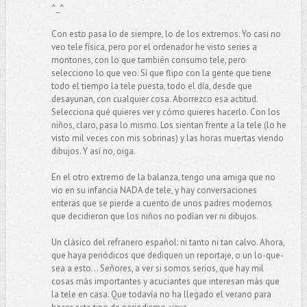
^_^
Con esto pasa lo de siempre, lo de los extremos. Yo casi no
veo tele física, pero por el ordenador he visto series a
montones, con lo que también consumo tele, pero
selecciono lo que veo. Sí que flipo con la gente que tiene
todo el tiempo la tele puesta, todo el día, desde que
desayunan, con cualquier cosa. Aborrezco esa actitud.
Selecciona qué quieres ver y cómo quieres hacerlo. Con los
niños, claro, pasa lo mismo. Los sientan frente a la tele (lo he
visto mil veces con mis sobrinas) y las horas muertas viendo
dibujos. Y así no, oiga.
En el otro extremo de la balanza, tengo una amiga que no
vio en su infancia NADA de tele, y hay conversaciones
enteras que se pierde a cuento de unos padres modernos
que decidieron que los niños no podían ver ni dibujos.
Un clásico del refranero español: ni tanto ni tan calvo. Ahora,
que haya periódicos que dediquen un reportaje, o un lo-que-
sea a esto... Señores, a ver si somos serios, que hay mil
cosas más importantes y acuciantes que interesan más que
la tele en casa. Que todavía no ha llegado el verano para