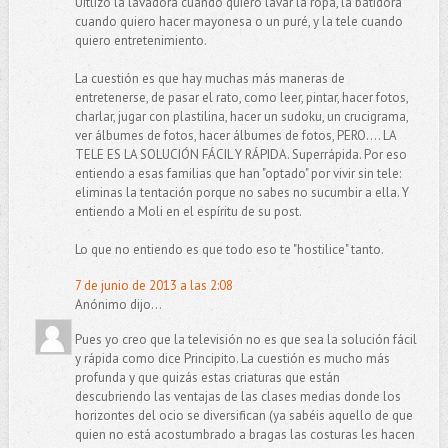
Uitlizo la lavadora cuando quiero lavar la ropa, la batidora
cuando quiero hacer mayonesa o un puré, y la tele cuando
quiero entretenimiento.
La cuestión es que hay muchas más maneras de
entretenerse, de pasar el rato, como leer, pintar, hacer fotos,
charlar, jugar con plastilina, hacer un sudoku, un crucigrama,
ver álbumes de fotos, hacer álbumes de fotos, PERO.... LA
TELE ES LA SOLUCIÓN FÁCIL Y RÁPIDA. Superrápida. Por eso
entiendo a esas familias que han "optado" por vivir sin tele:
eliminas la tentación porque no sabes no sucumbir a ella. Y
entiendo a Moli en el espíritu de su post.
Lo que no entiendo es que todo eso te "hostilice" tanto.
7 de junio de 2013 a las 2:08
Anónimo dijo...
Pues yo creo que la televisión no es que sea la solución fácil
y rápida como dice Principito. La cuestión es mucho más
profunda y que quizás estas criaturas que están
descubriendo las ventajas de las clases medias donde los
horizontes del ocio se diversifican (ya sabéis aquello de que
quien no está acostumbrado a bragas las costuras les hacen