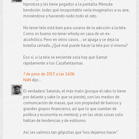
hipnotiza y les tiene pegados a la pantalla. Menuda
bendición. Joder, qué insoportable sería imaginarlos a su aire,
moviéndose y haciendo ruido todo el rato.
No tener tele está bien para curarse de la adicción a la tele.
Como es bueno no tener whisky en casa de un ex-
alcohólico. Pero en otros casos... se apaga y se deja la
botella cerrada. ¿Qué mal puede hacer la tele por sí misma?
Eso sí, si la tele se enciende sola hay que llamar
rápidamente a los Cazafantasmas.
7 de junio de 2013 a las 16:06
NáN
dijo...
El verdadero Satanás, el más malo (porque el rabo lo tiene
por delante y sabe lo que se pierde), son los medios de
comunicación de masas, que son propiedad de bancos y
grandes grupos financieros, así que lo que cuentan de
política y economía es mentira), y en las otras cosas solo
hablan de tendencias y de estilismo.
Así, les salimos tan gilipollas que "nos dejamos hacer".