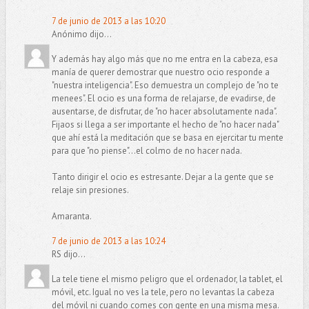
7 de junio de 2013 a las 10:20
Anónimo dijo...
Y además hay algo más que no me entra en la cabeza, esa
manía de querer demostrar que nuestro ocio responde a
"nuestra inteligencia". Eso demuestra un complejo de "no te
menees". El ocio es una forma de relajarse, de evadirse, de
ausentarse, de disfrutar, de "no hacer absolutamente nada".
Fijaos si llega a ser importante el hecho de "no hacer nada"
que ahí está la meditación que se basa en ejercitar tu mente
para que "no piense"...el colmo de no hacer nada.
Tanto dirigir el ocio es estresante. Dejar a la gente que se
relaje sin presiones.
Amaranta.
7 de junio de 2013 a las 10:24
RS dijo...
La tele tiene el mismo peligro que el ordenador, la tablet, el
móvil, etc. Igual no ves la tele, pero no levantas la cabeza
del móvil ni cuando comes con gente en una misma mesa.