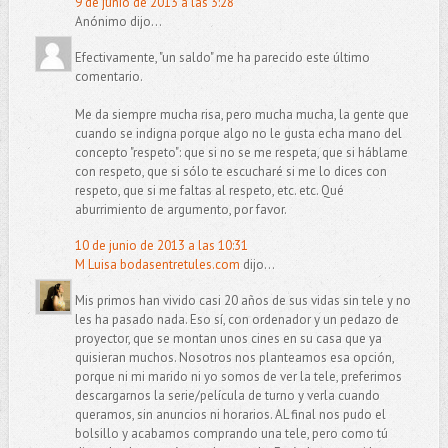
9 de junio de 2013 a las 3:28
Anónimo dijo...
Efectivamente, "un saldo" me ha parecido este último
comentario.
Me da siempre mucha risa, pero mucha mucha, la gente que
cuando se indigna porque algo no le gusta echa mano del
concepto "respeto": que si no se me respeta, que si háblame
con respeto, que si sólo te escucharé si me lo dices con
respeto, que si me faltas al respeto, etc. etc. Qué
aburrimiento de argumento, por favor.
10 de junio de 2013 a las 10:31
M Luisa bodasentretules.com
dijo...
Mis primos han vivido casi 20 años de sus vidas sin tele y no
les ha pasado nada. Eso sí, con ordenador y un pedazo de
proyector, que se montan unos cines en su casa que ya
quisieran muchos. Nosotros nos planteamos esa opción,
porque ni mi marido ni yo somos de ver la tele, preferimos
descargarnos la serie/película de turno y verla cuando
queramos, sin anuncios ni horarios. AL final nos pudo el
bolsillo y acabamos comprando una tele, pero como tú