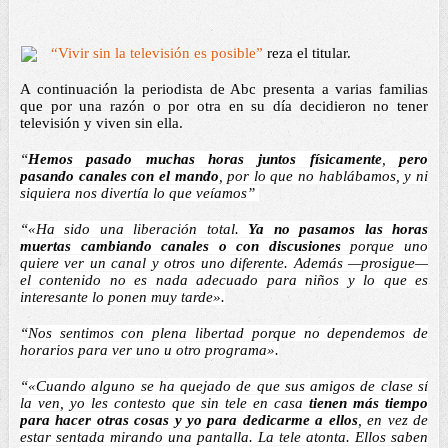
“Vivir sin la televisión es posible”
 reza el titular. 
A continuación la periodista de Abc presenta a varias familias 
que por una razón o por otra en su día decidieron no tener 
televisión y viven sin ella. 
“
Hemos pasado muchas horas juntos físicamente
, 
pero 
pasando canales con el mando
, por lo que no hablábamos, y ni 
siquiera nos divertía lo que veíamos” 
“
«Ha sido una liberación total. 
Ya no pasamos las horas 
muertas cambiando canales o con discusiones 
porque uno 
quiere ver un canal y otros uno diferente. Además —prosigue— 
el contenido no es nada adecuado para niños y lo que es 
interesante lo ponen muy tarde».
“
Nos sentimos con plena libertad porque no dependemos de 
horarios para ver uno u otro programa».
“
«Cuando alguno se ha quejado de que sus amigos de clase sí 
la ven, yo les contesto que sin tele en casa 
tienen más tiempo 
para hacer otras cosas y yo para dedicarme a ellos
, en vez de 
estar sentada mirando una pantalla. La tele atonta. Ellos saben 