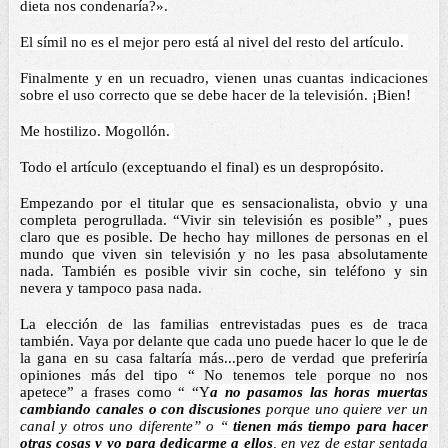
dieta nos condenaría?».
El símil no es el mejor pero está al nivel del resto del artículo. 
Finalmente y en un recuadro, vienen unas cuantas indicaciones 
sobre el uso correcto que se debe hacer de la televisión. ¡Bien! 
Me hostilizo. Mogollón. 
Todo el artículo (exceptuando el final) es un despropósito.
Empezando por el titular que es sensacionalista, obvio y una 
completa perogrullada. “Vivir sin televisión es posible” , pues 
claro que es posible. De hecho hay millones de personas en el 
mundo que viven sin televisión y no les pasa absolutamente 
nada. También es posible vivir sin coche, sin teléfono y sin 
nevera y tampoco pasa nada.  
La elección de las familias entrevistadas pues es de traca 
también. Vaya por delante que cada uno puede hacer lo que le de 
la gana en su casa faltaría más...pero de verdad que preferiría 
opiniones más del tipo “ No tenemos tele porque no nos 
apetece” a frases como “ “Y
a no pasamos las horas muertas 
cambiando canales o con discusiones 
porque uno quiere ver un 
canal y otros uno diferente” o “ 
tienen más tiempo para hacer 
otras cosas y yo para dedicarme a ellos
, en vez de estar sentada 