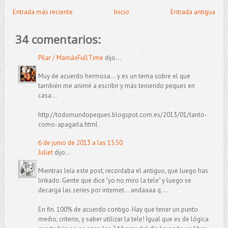
Entrada más reciente
Inicio
Entrada antigua
34 comentarios:
Pilar / MamásFullTime
dijo...
Muy de acuerdo hermosa... y es un tema sobre el que
también me animé a escribir y más teniendo peques en
casa...
http://todomundopeques.blogspot.com.es/2013/01/tanto-
como-apagarla.html
6 de junio de 2013 a las 15:50
Juliet
dijo...
Mientras leía este post, recordaba el antiguo, que luego has
linkado. Gente que dice "yo no miro la tele" y luego se
decarga las series por internet... andaaaa q....
En fin. 100% de acuerdo contigo. Hay que tener un punto
medio, criterio, y saber utilizar la tele! Igual que es de lógica