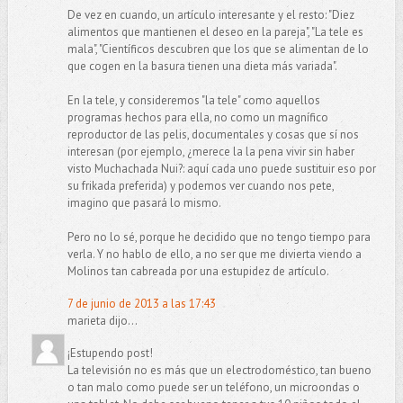
De vez en cuando, un artículo interesante y el resto: "Diez
alimentos que mantienen el deseo en la pareja", "La tele es
mala", "Científicos descubren que los que se alimentan de lo
que cogen en la basura tienen una dieta más variada".
En la tele, y consideremos "la tele" como aquellos
programas hechos para ella, no como un magnífico
reproductor de las pelis, documentales y cosas que sí nos
interesan (por ejemplo, ¿merece la la pena vivir sin haber
visto Muchachada Nui?: aquí cada uno puede sustituir eso por
su frikada preferida) y podemos ver cuando nos pete,
imagino que pasará lo mismo.
Pero no lo sé, porque he decidido que no tengo tiempo para
verla. Y no hablo de ello, a no ser que me divierta viendo a
Molinos tan cabreada por una estupidez de artículo.
7 de junio de 2013 a las 17:43
marieta dijo...
¡Estupendo post!
La televisión no es más que un electrodoméstico, tan bueno
o tan malo como puede ser un teléfono, un microondas o