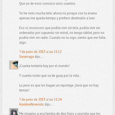
Que yo de esos conozco unos cuantos.
Yo he visto mucha tele; ahora no porque con la enana
apenas me queda tiempo y prefiero destinarlo a leer.
Eso sí, reconozco que podría vivir sin tele, podría vivir sin
ordenador, por supuesto sin móvil, no tengo tablet, pero no
podría vivir sin radio. Cuando no la oigo, siento que me falta
algo.
7 de junio de 2013 a las 11:12
Saramaga
dijo...
¡Cuanta tontería hay por el mundo!
Y cuanto tonto que va de guay por la vida..
Lo peor es que les hagan un reportaje. ¡Será que no hay
temas!
7 de junio de 2013 a las 11:24
HombreRevenido
dijo...
Me imagino a esa familia de diez hijos y una tele que les