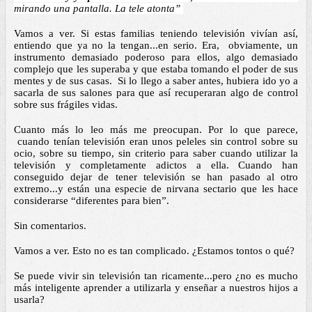
mirando una pantalla. La tele atonta” 
Vamos a ver. Si estas familias teniendo televisión vivían así, 
entiendo que ya no la tengan...en serio. Era,  obviamente, un 
instrumento demasiado poderoso para ellos, algo demasiado 
complejo que les superaba y que estaba tomando el poder de sus 
mentes y de sus casas.  Si lo llego a saber antes, hubiera ido yo a 
sacarla de sus salones para que así recuperaran algo de control 
sobre sus frágiles vidas. 
Cuanto más lo leo más me preocupan. Por lo que parece, 
 cuando tenían televisión eran unos peleles sin control sobre su 
ocio, sobre su tiempo, sin criterio para saber cuando utilizar la 
televisión y completamente adictos a ella. Cuando han 
conseguido dejar de tener televisión se han pasado al otro 
extremo...y están una especie de nirvana sectario que les hace 
considerarse “diferentes para bien”. 
Sin comentarios. 
Vamos a ver. Esto no es tan complicado. ¿Estamos tontos o qué? 
Se puede vivir sin televisión tan ricamente...pero ¿no es mucho 
más inteligente aprender a utilizarla y enseñar a nuestros hijos a 
usarla? 