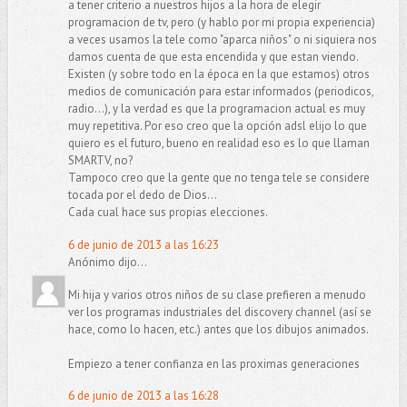
a tener criterio a nuestros hijos a la hora de elegir
programacion de tv, pero (y hablo por mi propia experiencia)
a veces usamos la tele como "aparca niños" o ni siquiera nos
damos cuenta de que esta encendida y que estan viendo.
Existen (y sobre todo en la época en la que estamos) otros
medios de comunicación para estar informados (periodicos,
radio...), y la verdad es que la programacion actual es muy
muy repetitiva. Por eso creo que la opción adsl elijo lo que
quiero es el futuro, bueno en realidad eso es lo que llaman
SMARTV, no?
Tampoco creo que la gente que no tenga tele se considere
tocada por el dedo de Dios...
Cada cual hace sus propias elecciones.
6 de junio de 2013 a las 16:23
Anónimo dijo...
Mi hija y varios otros niños de su clase prefieren a menudo
ver los programas industriales del discovery channel (así se
hace, como lo hacen, etc.) antes que los dibujos animados.
Empiezo a tener confianza en las proximas generaciones
6 de junio de 2013 a las 16:28