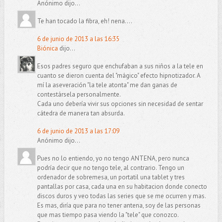
Anónimo dijo...
Te han tocado la fibra, eh! nena....
6 de junio de 2013 a las 16:35
Biónica
dijo...
Esos padres seguro que enchufaban a sus niños a la tele en
cuanto se dieron cuenta del "mágico" efecto hipnotizador. A
mí la aseveración "la tele atonta" me dan ganas de
contestársela personalmente.
Cada uno debería vivir sus opciones sin necesidad de sentar
cátedra de manera tan absurda.
6 de junio de 2013 a las 17:09
Anónimo dijo...
Pues no lo entiendo, yo no tengo ANTENA, pero nunca
podría decir que no tengo tele, al contrario. Tengo un
ordenador de sobremesa, un portatil una tablet y tres
pantallas por casa, cada una en su habitacion donde conecto
discos duros y veo todas las series que se me ocurren y mas.
Es mas, diría que para no tener antena, soy de las personas
que mas tiempo pasa viendo la "tele" que conozco.