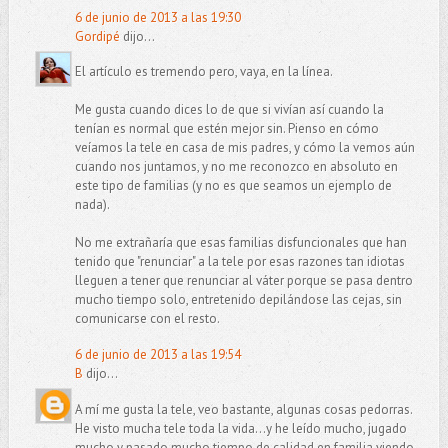
6 de junio de 2013 a las 19:30
Gordipé
dijo...
El artículo es tremendo pero, vaya, en la línea.
Me gusta cuando dices lo de que si vivían así cuando la
tenían es normal que estén mejor sin. Pienso en cómo
veíamos la tele en casa de mis padres, y cómo la vemos aún
cuando nos juntamos, y no me reconozco en absoluto en
este tipo de familias (y no es que seamos un ejemplo de
nada).
No me extrañaría que esas familias disfuncionales que han
tenido que "renunciar" a la tele por esas razones tan idiotas
lleguen a tener que renunciar al váter porque se pasa dentro
mucho tiempo solo, entretenido depilándose las cejas, sin
comunicarse con el resto.
6 de junio de 2013 a las 19:54
B
dijo...
A mí me gusta la tele, veo bastante, algunas cosas pedorras.
He visto mucha tele toda la vida...y he leído mucho, jugado
mucho y pasado mucho tiempo de calidad en familia viendo