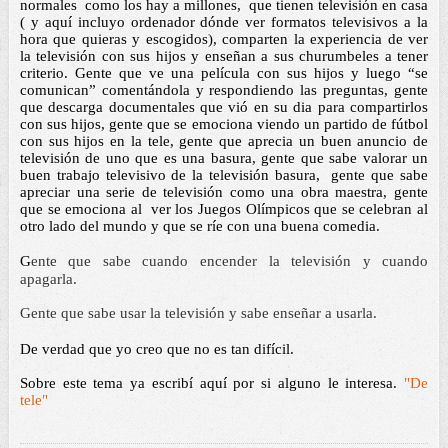
normales  como los hay a millones,  que tienen televisión en casa 
( y aquí incluyo ordenador dónde ver formatos televisivos a la 
hora que quieras y escogidos), comparten la experiencia de ver 
la televisión con sus hijos y enseñan a sus churumbeles a tener 
criterio. Gente que ve una película con sus hijos y luego “se 
comunican” comentándola y respondiendo las preguntas, gente 
que descarga documentales que vió en su dia para compartirlos 
con sus hijos, gente que se emociona viendo un partido de fútbol 
con sus hijos en la tele, gente que aprecia un buen anuncio de 
televisión de uno que es una basura, gente que sabe valorar un 
buen trabajo televisivo de la televisión basura,  gente que sabe 
apreciar una serie de televisión como una obra maestra, gente 
que se emociona al  ver los Juegos Olímpicos que se celebran al 
otro lado del mundo y que se ríe con una buena comedia. 
G
ente que sabe cuando encender la televisión y cuando 
apagarla.
G
ente que sabe usar la televisión y sabe enseñar a usarla. 
De verdad que yo creo que no es tan difícil. 
Sobre este tema ya escribí aquí por si alguno le interesa. 
"De 
tele" 