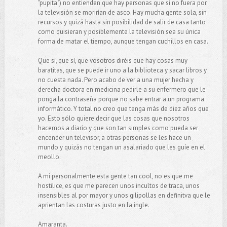
"pupita") no entienden que hay personas que si no fuera por
la televisión se morirían de asco. Hay mucha gente sola, sin
recursos y quizá hasta sin posibilidad de salir de casa tanto
como quisieran y posiblemente la televisión sea su única
forma de matar el tiempo, aunque tengan cuchillos en casa.
Que sí, que sí, que vosotros diréis que hay cosas muy
baratitas, que se puede ir uno a la biblioteca y sacar libros y
no cuesta nada. Pero acabo de ver a una mujer hecha y
derecha doctora en medicina pedirle a su enfermero que le
ponga la contraseña porque no sabe entrar a un programa
informático. Y total no creo que tenga más de diez años que
yo. Esto sólo quiere decir que las cosas que nosotros
hacemos a diario y que son tan simples como pueda ser
encender un televisor, a otras personas se les hace un
mundo y quizás no tengan un asalariado que les guíe en el
meollo.
A mi personalmente esta gente tan cool, no es que me
hostilice, es que me parecen unos incultos de traca, unos
insensibles al por mayor y unos gilipollas en definitva que le
aprientan las costuras justo en la ingle.
Amaranta.