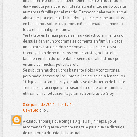
una tablet. No debe ser bueno tener a tus 10 niños todo el
día viéndola para que no molesten o estar luchando toda la
numerosa familia por el mando. Tampoco debe ser bueno el
abuso de, por ejemplo, la batidora y nadie escribe artículos
en los diarios sobre los pobres niños alienados comiendo
todo el día malignos purés.
Ver la tele en familia puede ser muy didáctico si mientras o
después de ver un programa se comenta en familia y cada
uno expresa su opinión y se conversa acerca de lo visto.
Como ya han dicho muchos comentaristas, por la tele
también emiten documentales, series de calidad muy por
encima de muchas películas, etc.
Se publican muchos libros bastante flojos y tontorrones,
pero nadie demoniza los libros ni les acusa de alienar a los
10 hijos de la familia cuyos padres se deshicieron de la tele.
Tendría su gracia que para pasar el rato que otras familias
utilizan en ver televisión leyeran 50 Sombras de Grey.
8 de junio de 2013 a las 12:35
Oswaldo
dijo...
A cualquier pareja que tenga 10 (¡¡¡ 10 !!!) niñejos, yo le
recomendaría que se compre una tele para que se distraiga
de una forma distinta de la actual...