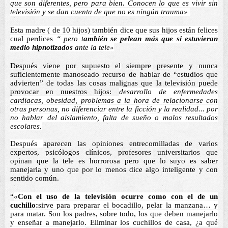
que son diferentes, pero para bien. Conocen lo que es vivir sin 
televisión y se dan cuenta de que no es ningún trauma» 
Esta madre ( de 10 hijos) también dice que sus hijos están felices 
cual perdices
 “ pero t
ambién se pelean más que si estuvieran 
medio hipnotizados 
ante la tele»
Después viene por supuesto el siempre presente y nunca 
suficientemente manoseado recurso de hablar de “estudios que 
advierten” de todas las cosas malignas que la televisión puede 
provocar en nuestros hijos: 
desarrollo de enfermedades 
cardiacas, obesidad, problemas a la hora de relacionarse con 
otras personas, no diferenciar entre la ficción y la realidad... por 
no hablar del aislamiento, falta de sueño o malos resultados 
escolares.
Después 
aparecen las opiniones entrecomilladas de varios 
expertos, psicólogos clínicos, profesores universitarios que 
opinan que la tele es horrorosa pero que lo suyo es saber 
manejarla y uno que por lo menos dice algo inteligente y con 
sentido común. 
“
«
Con el uso de la televisión ocurre como con el de un 
cuchillo:
sirve para preparar el bocadillo, pelar la manzana… y 
para matar. Son los padres, sobre todo, los que deben manejarlo 
y enseñar a manejarlo. Eliminar los cuchillos de casa, ¿a qué 