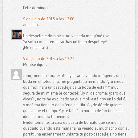
Feliz domingo :*
9 de junio de 2013 a las 12:00
aras
dijo...
Un despelleje dominical no va nada mal. ¡Qué risa!
Ya sólo con el tema frac hay un buen despelleje!
¡Me encanta! :)
9 de junio de 2013 a las 12:27
Montse dijo...
Jolin, menuda sorpresa!!! ayer tarde viendo imágenes de la
boda en el telediario, me preguntaba mi marido: "¿tú crees
que moli hará un despelleje de la boda de ésta?" Y muy
segura de mi misma le contesté: "Uy, ni de broma, ¿pero qué
dices?, ¿no te he explicado ya que Moli está hoy en lo del 8J
y mañana tiene lo de la feria del libro?, ¿de dónde quieres
que saque el tiempo?" y le lancé la mirada de "no tienes ni
idea del mundo femenino".
Evidentemente, la cara de pasta de boniato que se me ha
quedado cuando esta mañana ha venido el muchacho con el
portátil ha enseñarme triunfante tu post-despelleje no tiene