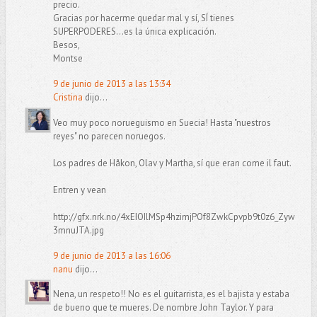
precio.
Gracias por hacerme quedar mal y sí, SÍ tienes
SUPERPODERES...es la única explicación.
Besos,
Montse
9 de junio de 2013 a las 13:34
Cristina
dijo...
Veo muy poco norueguismo en Suecia! Hasta "nuestros
reyes" no parecen noruegos.
Los padres de Håkon, Olav y Martha, sí que eran come il faut.
Entren y vean
http://gfx.nrk.no/4xEIOIlMSp4hzimjPOf8ZwkCpvpb9t0z6_Zyw
3mnuJTA.jpg
9 de junio de 2013 a las 16:06
nanu
dijo...
Nena, un respeto!! No es el guitarrista, es el bajista y estaba
de bueno que te mueres. De nombre John Taylor. Y para