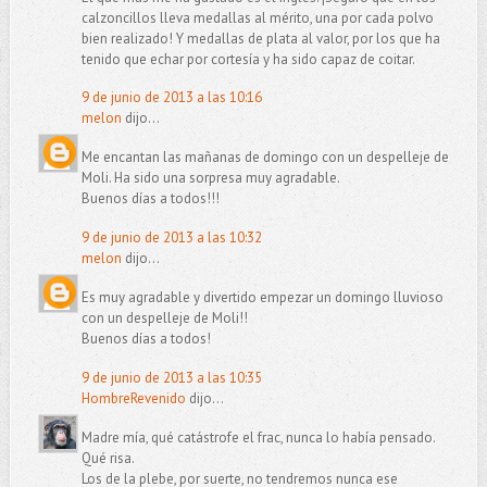
calzoncillos lleva medallas al mérito, una por cada polvo
bien realizado! Y medallas de plata al valor, por los que ha
tenido que echar por cortesía y ha sido capaz de coitar.
9 de junio de 2013 a las 10:16
melon
dijo...
Me encantan las mañanas de domingo con un despelleje de
Moli. Ha sido una sorpresa muy agradable.
Buenos días a todos!!!
9 de junio de 2013 a las 10:32
melon
dijo...
Es muy agradable y divertido empezar un domingo lluvioso
con un despelleje de Moli!!
Buenos días a todos!
9 de junio de 2013 a las 10:35
HombreRevenido
dijo...
Madre mía, qué catástrofe el frac, nunca lo había pensado.
Qué risa.
Los de la plebe, por suerte, no tendremos nunca ese