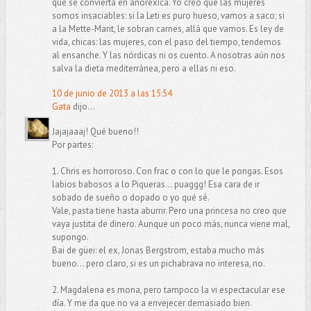
que se convierta en anoréxica. Yo creo que las mujeres
somos insaciables: si la Leti es puro hueso, vamos a saco; si
a la Mette-Marit, le sobran carnes, allá que vamos. Es ley de
vida, chicas: las mujeres, con el paso del tiempo, tendemos
al ensanche. Y las nórdicas ni os cuento. A nosotras aún nos
salva la dieta mediterránea, pero a ellas ni eso.
10 de junio de 2013 a las 15:54
Gata
dijo...
Jajajaaaj! Qué bueno!!
Por partes:
1. Chris es horroroso. Con frac o con lo que le pongas. Esos
labios babosos a lo Piqueras... puaggg! Esa cara de ir
sobado de sueño o dopado o yo qué sé.
Vale, pasta tiene hasta aburrir. Pero una princesa no creo que
vaya justita de dinero. Aunque un poco más, nunca viene mal,
supongo.
Bai de güei: el ex, Jonas Bergstrom, estaba mucho más
bueno... pero claro, si es un pichabrava no interesa, no.
2. Magdalena es mona, pero tampoco la vi espectacular ese
día. Y me da que no va a envejecer demasiado bien.