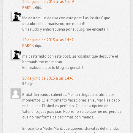
10 de junio de 2013 a las 13:49
KARY K
dijo...
Me desternillo de risa con este post. Las "cositas" que
descubre el hermanísimo, me matan!!
Un saludo y enhorabuena por el blog, me encanta!!
10 de junio de 2013 a las 14:47
KARY K
dijo...
me desternillo con este post, las "cositas" que descubre el
hermanísimo me matan.
Enhorabuena por tu blog, es genial!!
10 de junio de 2013 a las 14:48
RS dijo...
Brutal. Sin paños calientes. Me han llegado al alma dos
momentos: 1) el momento Vacaciones en el Mar. Has dado
en la diana. El símil es perfecto. 2) La descripción de
Valentino, juas juas juas. Pobre, no sé de qué me rio, pero es
que no hay forma de decir más con menos.
En cuanto a Mette-Marit, qué queréis, chavalas del mundo,