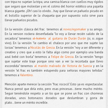
con tripa no sujetan la tripa, una camisa blanca con cuellos muy rígidos
que seguro que molestan y en el colmo del horror estético una pajarita
blanca gigante. ¡Oh! casi lo olvido...hay que llevar un pañuelo picudo en
el bolsillo superior de la chaqueta que por supuesto solo sirve para
llevar pañuelos picudos.
En la versión clásica del frac tenemos al
novio/egomaker
y su amigo.
En la version rockera desenfadada "lo voy a llevar recién salido de la
secadora" tenemos
al batería
al guitarra de Durán Durán
(si, si..sigue
vivo). En la versión "le cambio el chaleco por uno que me sujete las
lorzas" tenemos a
Nicolás de Grecia.
En la versión "voy a ser diferente y
creativo y creo que a esto le falta algo como por ejemplo una banda
azul bebé con borla" tenemos a
Felipe de Grecia
. En la versión "tengo
que sujetar este traje porque sino van a ver la recortada que llevo
escondida" tenemos
al marido malvado de Victoria de Suecia
y en la
versión "el frac es también estupendo para señoras mayores teñidas"
tenemos a
Valentino.
Mención aparte merece la sección "frac rococó". Esto ya es espectacular.
Nunca pensé que diría esto, pero esas princesas...tiene mucho mérito.
Seguir teniéndole respeto a un tio que se pone un frac con chorreras
doradas, unos botonazos dorados que deslumbran y gorra de
plato...tiene un mérito increíble.