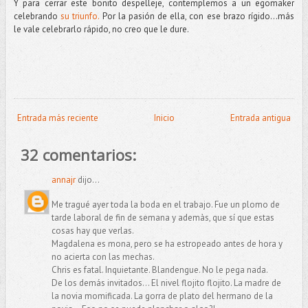
Y para cerrar este bonito despelleje, contemplemos a un egomaker
celebrando
su triunfo.
Por la pasión de ella, con ese brazo rígido...más
le vale celebrarlo rápido, no creo que le dure.
Entrada más reciente
Inicio
Entrada antigua
32 comentarios:
annajr
dijo...
Me tragué ayer toda la boda en el trabajo. Fue un plomo de
tarde laboral de fin de semana y ademàs, que sí que estas
cosas hay que verlas.
Magdalena es mona, pero se ha estropeado antes de hora y
no acierta con las mechas.
Chris es fatal. Inquietante. Blandengue. No le pega nada.
De los demás invitados... El nivel flojito flojito. La madre de
la novia momificada. La gorra de plato del hermano de la