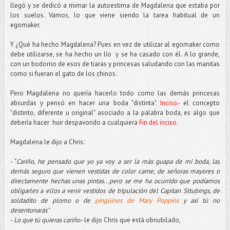
llegó y se dedicó a mimar la autoestima de Magdalena que estaba por
los suelos. Vamos, lo que viene siendo la tarea habitual de un
egomaker.
Y ¿Qué ha hecho Magdalena? Pues en vez de utilizar al egomaker como
debe utilizarse, se ha hecho un lío y se ha casado con él. A lo grande,
con un bodorrio de esos de tiaras y princesas saludando con las manitas
como si fueran el gato de los chinos.
Pero Magdalena no quería hacerlo todo como las demás princesas
absurdas y pensó en hacer una boda "distinta".
Inciso.-
el concepto
"distinto, diferente u original" asociado a la palabra boda, es algo que
debería hacer huir despavorido a cualquiera
Fin del inciso.
Magdalena le dijo a Chris:
- "
Cariño, he pensado que yo ya voy a ser la más guapa de mi boda, las
demás seguro que vienen vestidas de color carne, de señoras mayores o
directamente hechas unas pintas...pero se me ha ocurrido que podíamos
obligarles a ellos a venir vestidos de tripulación del Capitan Sttubings, de
soldadito de plomo o de
pingüinos de Mary Poppins
y así tú no
desentonarás"
-
Lo que tú quieras cariño
.- le dijo Chris que está obnubilado,