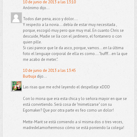
10 de junio de 2013 a las 13:10
Anónimo dijo...
Todos dan pena, asco y dolor....
Y respecto a la novia....debía de estar muy necesitada ,
porque, escogió muy pero que muy mal. En cuanto Chris se
descuide, Madie se lía con el jardinero, el fontanero o con
quien pille.
Si casi parece que le da asco, porque, vamos... en la última
foto el lenguaje corporal de ella es como...."bufff...en la que
me acabo de meter.".
10 de junio de 2013 a las 13:45
Burbuja
dijo...
Las risas que me eché leyendo el despelleje xDDD
Con lo mona que era esta chica y lo señora mayor en que se
está convirtiendo. Será cosa de "mimetizarse" con su
Egomaker? Que por otra parte es feo como un dolor!
Mette-Marit se está comiendo a sí misma dos o tres veces,
madredelamorhermoso cómo se está poniendo la colega!