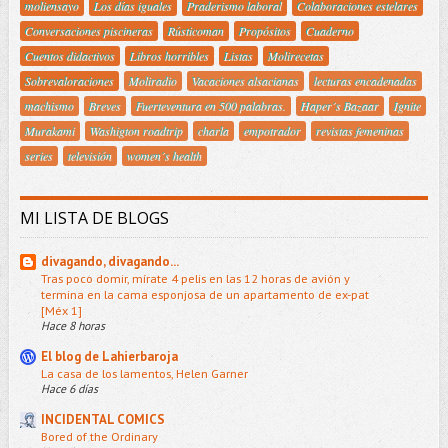
moliensayo
Los días iguales
Praderismo laboral
Colaboraciones estelares
Conversaciones piscineras
Rústicoman
Propósitos
Cuaderno
Cuentos didactivos
Libros horribles
Listas
Molirecetas
Sobrevaloraciones
Moliradio
Vacaciones alsacianas
lecturas encadenadas
machismo
Breves
Fuerteventura en 500 palabras.
Haper´s Bazaar
Ignite
Murakami
Washigton roadtrip
charla
empotrador
revistas femeninas
series
televisión
women´s health
MI LISTA DE BLOGS
divagando, divagando...
Tras poco domir, mírate 4 pelis en las 12 horas de avión y
termina en la cama esponjosa de un apartamento de ex-pat
[Méx 1]
Hace 8 horas
El blog de Lahierbaroja
La casa de los lamentos, Helen Garner
Hace 6 días
INCIDENTAL COMICS
Bored of the Ordinary