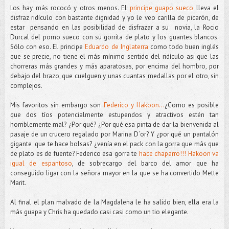
Los hay más rococó y otros menos. El
principe guapo sueco
lleva el
disfraz ridículo con bastante dignidad y yo le veo carilla de picarón, de
estar pensando en las posibilidad de disfrazar a su novia, la Rocio
Durcal del porno sueco con su gorrita de plato y los guantes blancos.
Sólo con eso. El principe
Eduardo de Inglaterra
como todo buen inglés
que se precie, no tiene el más mínimo sentido del ridículo asi que las
chorreras más grandes y más aparatosas, por encima del hombro, por
debajo del brazo, que cuelguen y unas cuantas medallas por el otro, sin
complejos.
Mis favoritos sin embargo son
Federico y Hakoon...
¿Como es posible
que dos tíos potencialmente estupendos y atractivos estén tan
horriblemente mal? ¿Por qué? ¿Por qué esa pinta de dar la bienvenida al
pasaje de un crucero regalado por Marina D´or? Y ¿por qué un pantalón
gigante que te hace bolsas? ¿venía en el pack con la gorra que más que
de plato es de fuente? Federico esa gorra te
hace chaparro!!!
Hakoon va
igual de espantoso
, de sobrecargo del barco del amor que ha
conseguido ligar con la señora mayor en la que se ha convertido Mette
Marit.
Al final el plan malvado de la Magdalena le ha salido bien, ella era la
más guapa y Chris ha quedado casi casi como un tio elegante.