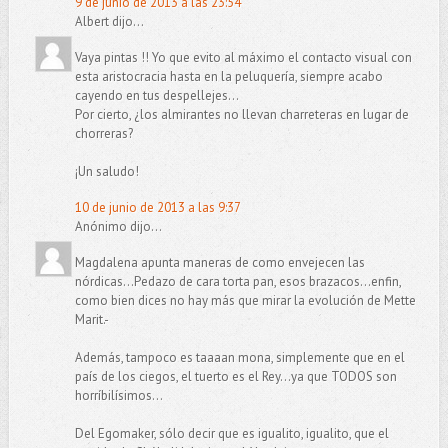
9 de junio de 2013 a las 23:54
Albert dijo...
Vaya pintas !! Yo que evito al máximo el contacto visual con
esta aristocracia hasta en la peluquería, siempre acabo
cayendo en tus despellejes...
Por cierto, ¿los almirantes no llevan charreteras en lugar de
chorreras?
¡Un saludo!
10 de junio de 2013 a las 9:37
Anónimo dijo...
Magdalena apunta maneras de como envejecen las
nórdicas...Pedazo de cara torta pan, esos brazacos...enfin,
como bien dices no hay más que mirar la evolución de Mette
Marit.-
Además, tampoco es taaaan mona, simplemente que en el
país de los ciegos, el tuerto es el Rey...ya que TODOS son
horríbilísimos...
Del Egomaker, sólo decir que es igualito, igualito, que el