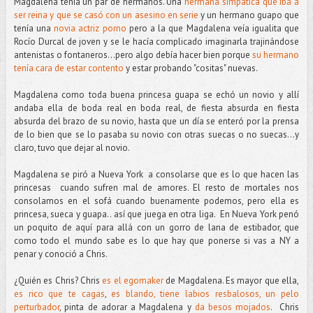
Magdalena tenía un par de hermanos. Una
hermana simpática que iba a
ser reina y que se casó con un asesino en serie
y un hermano guapo que
tenía una
novia actriz porno
pero a la que Magdalena veía igualita que
Rocío Durcal de joven y se le hacía complicado imaginarla trajinándose
antenistas o fontaneros...pero algo debía hacer bien porque
su hermano
tenía cara de estar contento
y estar probando "cositas" nuevas.
Magdalena como toda buena princesa guapa se echó un novio y allí
andaba ella de boda real en boda real, de fiesta absurda en fiesta
absurda del brazo de su novio, hasta que un día se enteró por la prensa
de lo bien que se lo pasaba su novio con otras suecas o no suecas...y
claro, tuvo que dejar al novio.
Magdalena se piró a Nueva York a consolarse que es lo que hacen las
princesas cuando sufren mal de amores. El resto de mortales nos
consolamos en el sofá cuando buenamente podemos, pero ella es
princesa, sueca y guapa.. así que juega en otra liga. En Nueva York penó
un poquito de aquí para allá con un gorro de lana de estibador, que
como todo el mundo sabe es lo que hay que ponerse si vas a NY a
penar y conoció a Chris.
¿Quién es Chris? Chris
es el egomaker
de Magdalena. Es mayor que ella,
es rico que te cagas
,
es blando, tiene labios resbalosos, un pelo
perturbador
, pinta de adorar a Magdalena y
da besos mojados
. Chris