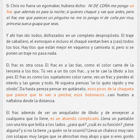
Si Chris no fuera un egomaker, hubiera dicho:
NI DE COÑA me pongo
un
frac
que además es para la noche; si quieres chaqué y vas que ardes, pero
el frac ese que pareces un pinguino no me lo pongo ni de coña por muy
princesa sueca guapa que seas.
Y ahí han ido todos, disfrazados en un completo despropósito. El traje
de caballero, el esmoquin e incluso el chaqué sientan bien a (casi) todos
los tios. Hay tíos que están mejor en vaqueros y camiseta sí, pero si se
ponen un traje no pasa nada.
El frac es otra cosa. El frac es a las tías, como el color carne de la
lenceria a los tíos. Tú ves a un tío con frac...y se te cae la líbido a los
pies. El frac es como los sujetadores color carne, ves un frac y pierdes el
interés y las ganas y todo. Ni siquiera piensas "se lo quito rápido y me
olvido". Da hasta pereza pensar en quitárselo,
esos picos de la chaqueta
que parece que te van a pinchar, esos botonacos
...casi hueles a
naftalina desde la distancia.
El frac además de ser un aniquilador de líbido y de envejecer a
cualquiera que lo lleve,
es un atuendo complicado
. Lleva un pantalón
con una tira que brilla a los lados..¿para qué? ¿cuál es su función? ¿tiene
alguna? y si no la tiene ¿a quién se le ocurrió? Lleva un chaleco muy raro
con solapas muy largas que se abrochan muy abajo y que si eres gordo