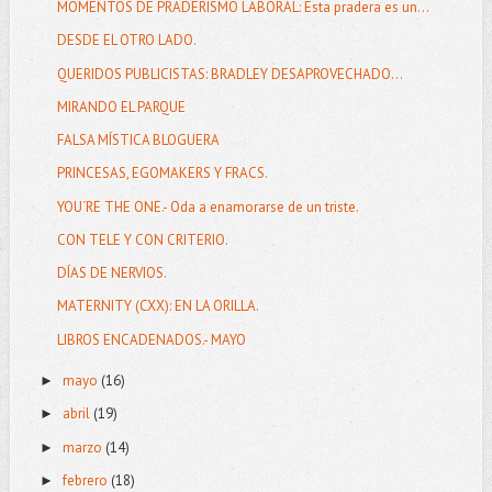
MOMENTOS DE PRADERISMO LABORAL: Esta pradera es un...
DESDE EL OTRO LADO.
QUERIDOS PUBLICISTAS: BRADLEY DESAPROVECHADO...
MIRANDO EL PARQUE
FALSA MÍSTICA BLOGUERA
PRINCESAS, EGOMAKERS Y FRACS.
YOU´RE THE ONE.- Oda a enamorarse de un triste.
CON TELE Y CON CRITERIO.
DÍAS DE NERVIOS.
MATERNITY (CXX): EN LA ORILLA.
LIBROS ENCADENADOS.- MAYO
mayo
(16)
►
abril
(19)
►
marzo
(14)
►
febrero
(18)
►