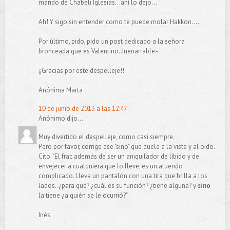
marido de Chábeli Iglesias...ahí lo dejo...
Ah! Y sigo sin entender como te puede molar Hakkon....
Por último, pido, pido un post dedicado a la señora
bronceada que es Valentino..Inenarrable.-
¡¡Gracias por este despelleje!!
Anónima Marta
10 de junio de 2013 a las 12:47
Anónimo dijo...
Muy divertido el despelleje, como casi siempre.
Pero por favor, corrige ese "sino" que duele a la vista y al oido.
Cito: "El frac además de ser un aniquilador de líbido y de
envejecer a cualquiera que lo lleve, es un atuendo
complicado. Lleva un pantalón con una tira que brilla a los
lados..¿para qué? ¿cuál es su función? ¿tiene alguna? y
sino
la tiene ¿a quién se le ocurrió?"
Inés.