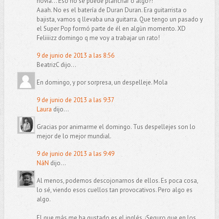
novia... Eso no se puede planchar o algo?!
Aaah. No es el batería de Duran Duran. Era guitarrista o
bajista, vamos q llevaba una guitarra. Que tengo un pasado y
el Super Pop formó parte de él en algùn momento. XD
Feliiiizz domingo q me voy a trabajar un rato!
9 de junio de 2013 a las 8:56
BeatrizC dijo...
En domingo, y por sorpresa, un despelleje. Mola
9 de junio de 2013 a las 9:37
Laura
dijo...
Gracias por animarme el domingo. Tus despellejes son lo
mejor de lo mejor mundial.
9 de junio de 2013 a las 9:49
NáN
dijo...
Al menos, podemos descojonarnos de ellos. Es poca cosa,
lo sé, viendo esos cuellos tan provocativos. Pero algo es
algo.
El que más me ha gustado es el inglés. ¡Seguro que en los