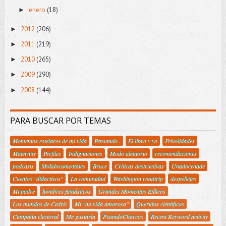
enero
(18)
►
2012
(206)
►
2011
(219)
►
2010
(265)
►
2009
(290)
►
2008
(144)
►
PARA BUSCAR POR TEMAS
Momentos estelares de mi vida
Pensando..
El libro y yo
Frivolidades
Maternity
Perfiles
Indignaciones
Modo aleatorio
recomendaciones
podcasts
Molidocumentales
Bruce
Criticas destructivas
Unadocenade
Cuentos "didactivos"
La comunidad
Washington roadtrip
despellejes
Mi padre
hombres fantásticos
Grandes Momentos Etílicos
Los mundos de Cedric
Mi "no vida amorosa"
Queridos científicos
Campaña electoral
Me gustaría
PisandoCharcos
Recent Keyword activity