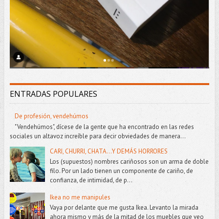
ENTRADAS POPULARES
De profesión, vendehúmos
"Vendehúmos", dícese de la gente que ha encontrado en las redes
sociales un altavoz increíble para decir obviedades de manera...
CARI, CHURRI, CHATA...Y DEMÁS HORRORES
Los (supuestos) nombres cariñosos son un arma de doble
filo. Por un lado tienen un componente de cariño, de
confianza, de intimidad, de p...
Ikea no me manipules
Vaya por delante que me gusta Ikea. Levanto la mirada
ahora mismo y más de la mitad de los muebles que veo