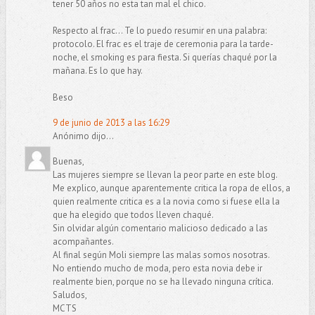
tener 50 años no esta tan mal el chico.
Respecto al frac... Te lo puedo resumir en una palabra:
protocolo. El frac es el traje de ceremonia para la tarde-
noche, el smoking es para fiesta. Si querías chaqué por la
mañana. Es lo que hay.
Beso
9 de junio de 2013 a las 16:29
Anónimo dijo...
Buenas,
Las mujeres siempre se llevan la peor parte en este blog.
Me explico, aunque aparentemente critica la ropa de ellos, a
quien realmente critica es a la novia como si fuese ella la
que ha elegido que todos lleven chaqué.
Sin olvidar algún comentario malicioso dedicado a las
acompañantes.
Al final según Moli siempre las malas somos nosotras.
No entiendo mucho de moda, pero esta novia debe ir
realmente bien, porque no se ha llevado ninguna crítica.
Saludos,
MCTS