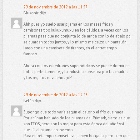
29 de noviembre de 2012 a las 11:57
Blusonic dijo...
Ahh pues yo suelo usar pijama en los meses fríos y
camisones tipo kukuxumuxu en los cálidos, a veces con los
pijamas pasa que no conjunta lo de arriba con lo de abajo pq
se guardan todos juntos, y lo mismo me calzo un pantalón
largo con una camiseta de tirantes, en el entretiempo
famoso..
Ahora con los edredrones supernórdicos se puede dormir en
bolas perfectamente, y la industria subsistirá por las madres
y los regalos navideños ;oP
29 de noviembre de 2012 a las 12:43
Belén dijo...
Supongo que todo varía según el calor o el frío que haga.
Por ahí han hablado de los pijamas del Primark, cierto es que
son FEOS, pero son lo mejor para esta época del año! Así
que +1 al pijama en invierno.
Para entretiempo camiseta vieja bien holgada, pero creo que