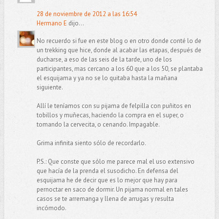
28 de noviembre de 2012 a las 16:54
Hermano E
dijo...
No recuerdo si fue en este blog o en otro donde conté lo de
un trekking que hice, donde al acabar las etapas, después de
ducharse, a eso de las seis de la tarde, uno de los
participantes, mas cercano a los 60 que a los 50, se plantaba
el esquijama y ya no se lo quitaba hasta la mañana
siguiente.
Allí le teníamos con su pijama de felpilla con puñitos en
tobillos y muñecas, haciendo la compra en el super, o
tomando la cervecita, o cenando. Impagable.
Grima infinita siento sólo de recordarlo.
P.S.: Que conste que sólo me parece mal el uso extensivo
que hacía de la prenda el susodicho. En defensa del
esquijama he de decir que es lo mejor que hay para
pernoctar en saco de dormir. Un pijama normal en tales
casos se te arremanga y llena de arrugas y resulta
incómodo.