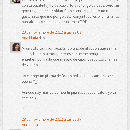
con la palabrita) he descubierto que tengo de esos, pero sin
gomitas, que me agobian. Pero como el palabro no me
gusta, si lo que me pongo está "conjuntado" es pijama, si no,
pantalones y camisetas de dormir xDDD
28 de noviembre de 2012 a las 22:02
Ana María
dijo...
Ni un solo camisón sexi, tengo uno de algodón que se me
sube y lo odio a morir, pero es el que me pongo en
entretiempo, hasta que me aso de calor y saco los pijamas
de verano.
Uy, y tengo un pijama de forrito polar que es amorcito del
bueno ^_^
Aunque soy más de compartir pijama, él el pantalón, yo la
camisa ;)
:*
28 de noviembre de 2012 a las 22:39
Aricias
dijo...