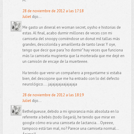
M.
28 de noviembre de 2012 a las 17:18
Juliet
dijo...
Me gasto un dineral en woman secret, oysho e historias de
estas. Al final, acabo durmir millones de veces con mi
camiseta del snoopy comiéndose un donut mil tallas más
grandes, descolorida y amarillenta de tanto lavar. Y oye,
tengo que decir que para "no dormir" hay veces que funciona
más la camiseta mugrienta que la morterada que me dejé en
un camisón de encaje de la muerteeee.
Ha tenido que venir un compañero a preguntarme si estaba
bien, del descojone que me ha entrado con lo del defecto
neurológico.... jajajajajaajajajaja
28 de noviembre de 2012 a las 18:19
Juliet
dijo...
Bethelgueuse, debido a mi ignorancia más absoluta en lo
referente a bebés (todo llegará), he tenido que mirar en
google cómo era una camiseta de lactancia... Oyeeee,
tampoco está tan mal, no? Parece una camiseta normal...