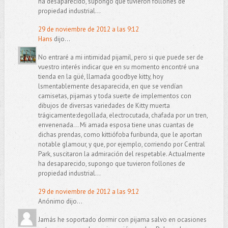
ha desaparecido, supongo que tuvieron follones de
propiedad industrial...
29 de noviembre de 2012 a las 9:12
Hans
dijo...
No entraré a mi intimidad pijamil, pero si que puede ser de
vuestro interés indicar que en su momento encontré una
tienda en la güé, llamada goodbye kitty, hoy
lsmentablemente desaparecida, en que se vendían
camisetas, pijamas y toda suerte de implementos con
dibujos de diversas variedades de Kitty muerta
trágicamente:degollada, electrocutada, chafada por un tren,
envenenada... Mi amada esposa tiene unas cuantas de
dichas prendas, como kittiófoba furibunda, que le aportan
notable glamour, y que, por ejemplo, corriendo por Central
Park, suscitaron la admiración del respetable. Actualmente
ha desaparecido, supongo que tuvieron follones de
propiedad industrial...
29 de noviembre de 2012 a las 9:12
Anónimo dijo...
Jamás he soportado dormir con pijama salvo en ocasiones