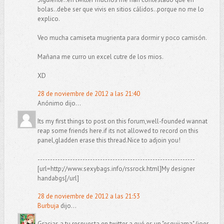
bolas..debe ser que vivis en sitios cálidos..porque no me lo
explico.
Veo mucha camiseta mugrienta para dormir y poco camisón.
Mañana me curro un excel cutre de los mios.
XD
28 de noviembre de 2012 a las 21:40
Anónimo dijo...
Its my first things to post on this forum,well-founded wannat
reap some friends here.if its not allowed to record on this
panel,gladden erase this thread.Nice to adjoin you!
---------------------------------------------------------------
[url=http://www.sexybags.info/rssrock.html]My designer
handabgs[/url]
28 de noviembre de 2012 a las 21:53
Burbuja
dijo...
Gracias a tu respuesta en twitter a qué es un "esquijama" (joer