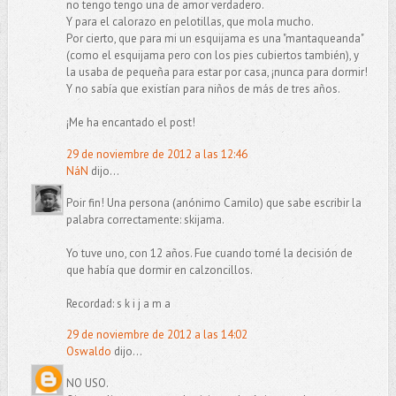
no tengo tengo una de amor verdadero.
Y para el calorazo en pelotillas, que mola mucho.
Por cierto, que para mi un esquijama es una "mantaqueanda"
(como el esquijama pero con los pies cubiertos también), y
la usaba de pequeña para estar por casa, ¡nunca para dormir!
Y no sabía que existían para niños de más de tres años.
¡Me ha encantado el post!
29 de noviembre de 2012 a las 12:46
NáN
dijo...
Poir fin! Una persona (anónimo Camilo) que sabe escribir la
palabra correctamente: skijama.
Yo tuve uno, con 12 años. Fue cuando tomé la decisión de
que había que dormir en calzoncillos.
Recordad: s k i j a m a
29 de noviembre de 2012 a las 14:02
Oswaldo
dijo...
NO USO.