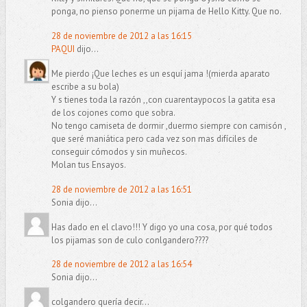
ponga, no pienso ponerme un pijama de Hello Kitty. Que no.
28 de noviembre de 2012 a las 16:15
PAQUI
dijo...
Me pierdo ¡Que leches es un esquí jama !(mierda aparato
escribe a su bola)
Y s tienes toda la razón ,,con cuarentaypocos la gatita esa
de los cojones como que sobra.
No tengo camiseta de dormir ,duermo siempre con camisón ,
que seré maniática pero cada vez son mas difíciles de
conseguir cómodos y sin muñecos.
Molan tus Ensayos.
28 de noviembre de 2012 a las 16:51
Sonia dijo...
Has dado en el clavo!!! Y digo yo una cosa, por qué todos
los pijamas son de culo conlgandero????
28 de noviembre de 2012 a las 16:54
Sonia dijo...
colgandero quería decir...