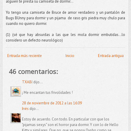
alguien te presta su camiseta de dormir…
Yo tengo una camiseta de Bruce de amor verdadero y un pantalón de
Bugs BUnny para dormir y un pijama de raso gris piedra muy chulo para
cuando no quiero dormir.
(1) (sé que hay absurdas a las que les mola dormir embutidas…lo
considero un defecto neurológico)
Entrada más reciente
Inicio
Entrada antigua
46 comentarios:
TXABI
dijo...
¡ Me encantan tus frivolidades !
28 de noviembre de 2012 a las 16:09
Inés
dijo...
Estoy de acuerdo. Con todo. En particular con que los
"pijamas sexys" son el horror para dormir. Y con lo de Hello
Kitty y similares. Que no, que se ponga Oysho como se