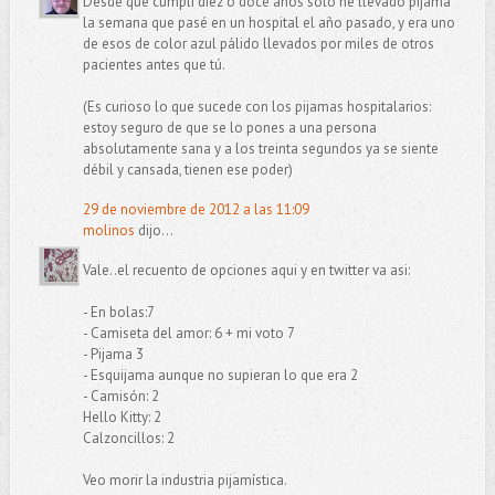
Desde que cumplí diez o doce años sólo he llevado pijama
la semana que pasé en un hospital el año pasado, y era uno
de esos de color azul pálido llevados por miles de otros
pacientes antes que tú.
(Es curioso lo que sucede con los pijamas hospitalarios:
estoy seguro de que se lo pones a una persona
absolutamente sana y a los treinta segundos ya se siente
débil y cansada, tienen ese poder)
29 de noviembre de 2012 a las 11:09
molinos
dijo...
Vale..el recuento de opciones aqui y en twitter va asi:
- En bolas:7
- Camiseta del amor: 6 + mi voto 7
- Pijama 3
- Esquijama aunque no supieran lo que era 2
- Camisón: 2
Hello Kitty: 2
Calzoncillos: 2
Veo morir la industria pijamística.