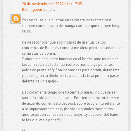
28 de noviembre de 2012 a las 17:03
Bethelgueuse
dijo...
Yo soy de las que duerme en camiseta: de tirantes casi
siempre,como mucho de manga corta porque siempre tengo
calor...
He de reconocer que soy incapaz de usar las de los
conciertos de Bruce,es como si me diera penita destinarlas a
camisetas de dormir.
Y ahora me encuentro inmersa en el horripilante mundo de
las camisetas de lactancia (solo el nombre ya pone los
pelos de punta eh?). Son incómodas para dormir, sietan fatal
y desintegran la líbido -de tu pareja y la tuya propia si pasas
delante de un espejo- ..
Decididamente tengo que hacérmelo mirar...no puede ser
tanto lío solo para ir a la cama. Por cierto estoy totalmente
de acuerdo con el resto del post, sobre todo en lo referente
a lo supuestamente sexy (he vivido grandes momentos
amorosos con camisetas nada sexys...y al volver del baño
te las vuelves a poner!!).