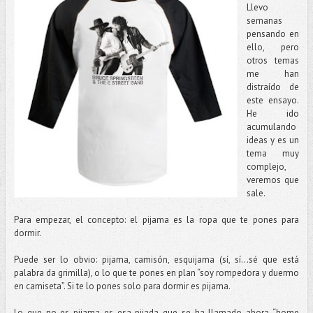
Llevo
semanas
pensando en
ello, pero
otros temas
me han
distraído de
este ensayo.
He ido
acumulando
ideas y es un
tema muy
complejo,
veremos que
sale.
Para empezar, el concepto: el pijama es la ropa que te pones para
dormir.
Puede ser lo obvio: pijama, camisón, esquijama (sí, sí...sé que está
palabra da grimilla), o lo que te pones en plan “soy rompedora y duermo
en camiseta”. Si te lo pones solo para dormir es pijama.
Lo que no es pijama es esa pijada que se ha llamado ahora “home