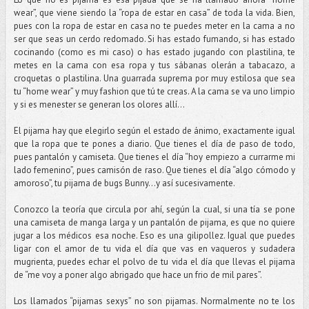
wear”, que viene siendo la “ropa de estar en casa” de toda la vida. Bien,
pues con la ropa de estar en casa no te puedes meter en la cama a no
ser que seas un cerdo redomado. Si has estado fumando, si has estado
cocinando (como es mi caso) o has estado jugando con plastilina, te
metes en la cama con esa ropa y tus sábanas olerán a tabacazo, a
croquetas o plastilina. Una guarrada suprema por muy estilosa que sea
tu “home wear” y muy fashion que tú te creas. A la cama se va uno limpio
y si es menester se generan los olores allí…
El pijama hay que elegirlo según el estado de ánimo, exactamente igual
que la ropa que te pones a diario. Que tienes el día de paso de todo,
pues pantalón y camiseta. Que tienes el día “hoy empiezo a currarme mi
lado femenino”, pues camisón de raso. Que tienes el día “algo cómodo y
amoroso”, tu pijama de bugs Bunny…y así sucesivamente.
Conozco la teoría que circula por ahí, según la cual, si una tía se pone
una camiseta de manga larga y un pantalón de pijama, es que no quiere
jugar a los médicos esa noche. Eso es una gilipollez. Igual que puedes
ligar con el amor de tu vida el día que vas en vaqueros y sudadera
mugrienta, puedes echar el polvo de tu vida el día que llevas el pijama
de “me voy a poner algo abrigado que hace un frio de mil pares”.
Los llamados “pijamas sexys” no son pijamas. Normalmente no te los