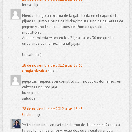
Itxaso dijo...
Mierda! Tengo un pijama de la gata tonta en el cajón de lo
pijamas...junto a otros de Mickey Mouse, uno de galletitas de
jenjibre y uno feo de cojones del Primark que abriga
mogollón...
Aunque todavía estoy en los 24, hasta los 30 me quedan
unos años de memez infantil!jajaja
Un saludo,;)
28 de noviembre de 2012 a las 18:36
cirugia plastica
dijo...
jejeje las mujeres son complicdas.... nosotros dormimos en
calzones y punto jeje
buen post
saludos
28 de noviembre de 2012 a las 18:45
Cristina
dijo...
Yo tenía un una camiseta de dormir de Tintín en el Congo a
la que tenía más amor y recuerdos que a cualquier otra