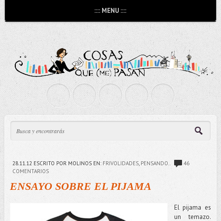
:::: MENU ::::
28.11.12
ESCRITO POR MOLINOS
EN:
FRIVOLIDADES
,
PENSANDO..
46
COMENTARIOS
ENSAYO SOBRE EL PIJAMA
El pijama es
un temazo.