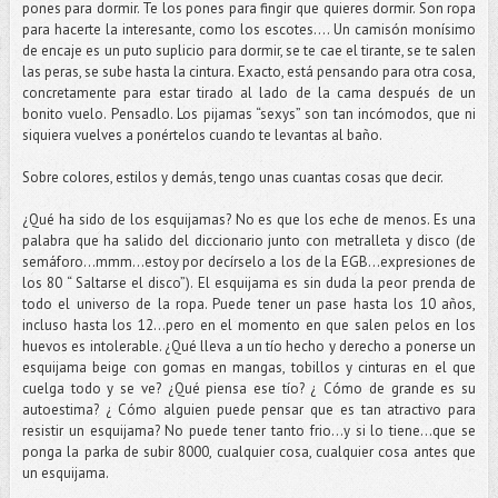
pones para dormir. Te los pones para fingir que quieres dormir. Son ropa
para hacerte la interesante, como los escotes…. Un camisón monísimo
de encaje es un puto suplicio para dormir, se te cae el tirante, se te salen
las peras, se sube hasta la cintura. Exacto, está pensando para otra cosa,
concretamente para estar tirado al lado de la cama después de un
bonito vuelo. Pensadlo. Los pijamas “sexys” son tan incómodos, que ni
siquiera vuelves a ponértelos cuando te levantas al baño.
Sobre colores, estilos y demás, tengo unas cuantas cosas que decir.
¿Qué ha sido de los esquijamas? No es que los eche de menos. Es una
palabra que ha salido del diccionario junto con metralleta y disco (de
semáforo...mmm...estoy por decírselo a los de la EGB...expresiones de
los 80 “ Saltarse el disco”). El esquijama es sin duda la peor prenda de
todo el universo de la ropa. Puede tener un pase hasta los 10 años,
incluso hasta los 12...pero en el momento en que salen pelos en los
huevos es intolerable. ¿Qué lleva a un tío hecho y derecho a ponerse un
esquijama beige con gomas en mangas, tobillos y cinturas en el que
cuelga todo y se ve? ¿Qué piensa ese tío? ¿ Cómo de grande es su
autoestima? ¿ Cómo alguien puede pensar que es tan atractivo para
resistir un esquijama? No puede tener tanto frio...y si lo tiene...que se
ponga la parka de subir 8000, cualquier cosa, cualquier cosa antes que
un esquijama.