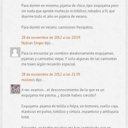
Para dormir en invierno, pijama de chico, tipo esquijama pero
sin nada que apriete muñecas ni tobillos, robados a N, que
duerme todo el año en pijama de verano.
Para dormir en verano, camisones fresquitos.
28 de noviembre de 2012 a las 20:59
Nubian Singer
dijo...
Para la encuesta: yo combino aleatoriamente esquijamas,
pijamas y camisetas viejas. Y solo algunas de las camisetas
me traen algún recuerdo especial.
28 de noviembre de 2012 a las 21:39
molinos
dijo...
A ver..veamos...el desconocimiento de lo que es un
esquijama me pasma..¿ donde habeis crecido?
Esquijama..pijama de telilla o felpa, sin botones, cuello caja,
elasticos en puños, tobillos y cintura..espantoso y antilujuria
total.
Siguiente..en twitter muchos me han contestado que en