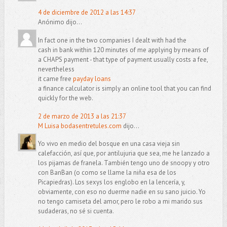
4 de diciembre de 2012 a las 14:37
Anónimo dijo...
In fact one in the two companies I dealt with had the
cash in bank within 120 minutes of me applying by means of
a CHAPS payment - that type of payment usually costs a fee,
nevertheless
it came free
payday loans
a finance calculator is simply an online tool that you can find
quickly for the web.
2 de marzo de 2013 a las 21:37
M Luisa bodasentretules.com
dijo...
Yo vivo en medio del bosque en una casa vieja sin
calefacción, así que, por antilujuria que sea, me he lanzado a
los pijamas de franela. También tengo uno de snoopy y otro
con BanBan (o como se llame la niña esa de los
Picapiedras). Los sexys los englobo en la lencería, y,
obviamente, con eso no duerme nadie en su sano juicio. Yo
no tengo camiseta del amor, pero le robo a mi marido sus
sudaderas, no sé si cuenta.