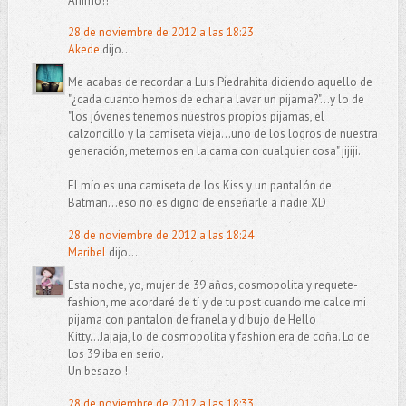
Ánimo!!
28 de noviembre de 2012 a las 18:23
Akede
dijo...
Me acabas de recordar a Luis Piedrahita diciendo aquello de
"¿cada cuanto hemos de echar a lavar un pijama?"...y lo de
"los jóvenes tenemos nuestros propios pijamas, el
calzoncillo y la camiseta vieja...uno de los logros de nuestra
generación, meternos en la cama con cualquier cosa" jijiji.
El mío es una camiseta de los Kiss y un pantalón de
Batman...eso no es digno de enseñarle a nadie XD
28 de noviembre de 2012 a las 18:24
Maribel
dijo...
Esta noche, yo, mujer de 39 años, cosmopolita y requete-
fashion, me acordaré de tí y de tu post cuando me calce mi
pijama con pantalon de franela y dibujo de Hello
Kitty...Jajaja, lo de cosmopolita y fashion era de coña. Lo de
los 39 iba en serio.
Un besazo !
28 de noviembre de 2012 a las 18:33