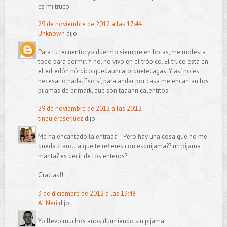
es mi truco.
29 de noviembre de 2012 a las 17:44
Unknown
dijo...
Para tu recuento: yo duermo siempre en bolas, me molesta
todo para dormir. Y no, no vivo en el trópico. El truco está en
el edredón nórdico quedauncalorquetecagas. Y así no es
necesario nada. Eso sí, para andar por casa me encantan los
pijamas de primark, que son taaann calentitos.
29 de noviembre de 2012 a las 20:12
tinquiereserjuez
dijo...
Me ha encantado la entrada!! Pero hay una cosa que no me
queda claro...a que te refieres con esquijama?? un pijama
manta? es decir de los enteros?
Gracias!!
3 de diciembre de 2012 a las 13:48
Al Neri
dijo...
Yo llevo muchos años durmiendo sin pijama.