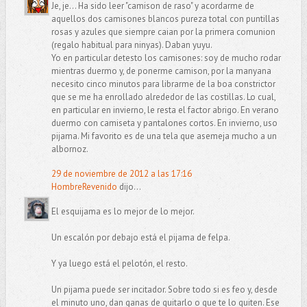
Je, je... Ha sido leer "camison de raso" y acordarme de
aquellos dos camisones blancos pureza total con puntillas
rosas y azules que siempre caian por la primera comunion
(regalo habitual para ninyas). Daban yuyu.
Yo en particular detesto los camisones: soy de mucho rodar
mientras duermo y, de ponerme camison, por la manyana
necesito cinco minutos para librarme de la boa constrictor
que se me ha enrollado alrededor de las costillas. Lo cual,
en particular en invierno, le resta el factor abrigo. En verano
duermo con camiseta y pantalones cortos. En invierno, uso
pijama. Mi favorito es de una tela que asemeja mucho a un
albornoz.
29 de noviembre de 2012 a las 17:16
HombreRevenido
dijo...
El esquijama es lo mejor de lo mejor.
Un escalón por debajo está el pijama de felpa.
Y ya luego está el pelotón, el resto.
Un pijama puede ser incitador. Sobre todo si es feo y, desde
el minuto uno, dan ganas de quitarlo o que te lo quiten. Ese