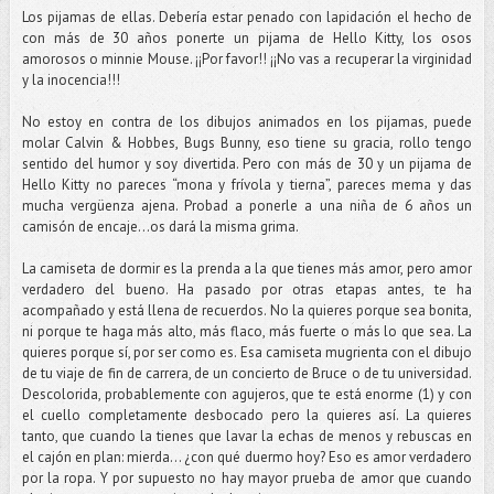
Los pijamas de ellas. Debería estar penado con lapidación el hecho de
con más de 30 años ponerte un pijama de Hello Kitty, los osos
amorosos o minnie Mouse. ¡¡Por favor!! ¡¡No vas a recuperar la virginidad
y la inocencia!!!
No estoy en contra de los dibujos animados en los pijamas, puede
molar Calvin & Hobbes, Bugs Bunny, eso tiene su gracia, rollo tengo
sentido del humor y soy divertida. Pero con más de 30 y un pijama de
Hello Kitty no pareces “mona y frívola y tierna”, pareces mema y das
mucha vergüenza ajena. Probad a ponerle a una niña de 6 años un
camisón de encaje...os dará la misma grima.
La camiseta de dormir es la prenda a la que tienes más amor, pero amor
verdadero del bueno. Ha pasado por otras etapas antes, te ha
acompañado y está llena de recuerdos. No la quieres porque sea bonita,
ni porque te haga más alto, más flaco, más fuerte o más lo que sea. La
quieres porque sí, por ser como es. Esa camiseta mugrienta con el dibujo
de tu viaje de fin de carrera, de un concierto de Bruce o de tu universidad.
Descolorida, probablemente con agujeros, que te está enorme (1) y con
el cuello completamente desbocado pero la quieres así. La quieres
tanto, que cuando la tienes que lavar la echas de menos y rebuscas en
el cajón en plan: mierda... ¿con qué duermo hoy? Eso es amor verdadero
por la ropa. Y por supuesto no hay mayor prueba de amor que cuando