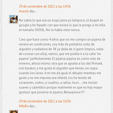
29 de noviembre de 2012 a las 14:56
Araceli
dijo...
No sabía lo que era un esquí jama yo tampoco, lo buqué en
google y he flipado con que exista lo que le pongo a mi niña
en tamaño XXXXL. No lo había visto nunca.
Creo que hace como 4 años que no me compro un pijama de
verano en condiciones, soy más de pantalón corto de
algodón y nadadora de 5€ ya dada de sí (pero limpios, nada
de cocinar con ella), vamos, que me podría ir a la calle “en
pijama” perfectamente. El pijama-pijama es como más de
invierno, ahora mismo otra que se apunta a los del Primark,
son baratos y me gusta el algodón que tienen, no raspa
cuando los lavas. A mi me da igual el dibujito mientras me
guste y no me importa sea infantil, los he tenido de
corazones, ositos, a cuadros, a rallas, lisos....me molan
suaves y calentitos porque realmente es que no hay mayor
gustazo que ponerse el pijama. Relaaaxxxx!!!!
29 de noviembre de 2012 a las 16:36
ANuRa
dijo...