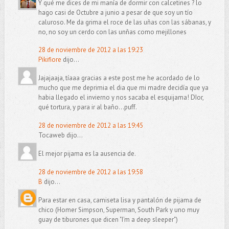
Y qué me dices de mi manía de dormir con calcetines ? lo
hago casi de Octubre a junio a pesar de que soy un tío
caluroso. Me da grima el roce de las uñas con las sábanas, y
no, no soy un cerdo con las unñas como mejillones
28 de noviembre de 2012 a las 19:23
Pikifiore
dijo...
Jajajaaja, tíaaa gracias a este post me he acordado de lo
mucho que me deprimia el dia que mi madre decidía que ya
habia llegado el invierno y nos sacaba el esquijama! DIor,
qué tortura, y para ir al baño...puff.
28 de noviembre de 2012 a las 19:45
Tocaweb dijo...
El mejor pijama es la ausencia de.
28 de noviembre de 2012 a las 19:58
B
dijo...
Para estar en casa, camiseta lisa y pantalón de pijama de
chico (Homer Simpson, Superman, South Park y uno muy
guay de tiburones que dicen "I'm a deep sleeper")