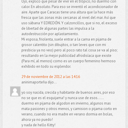
Ojo, explico que pesar de vivir en el trópico, no duermo con
calor. En absoluto. Para eso se inventó el acondicionador de
aire. Aparte que Caracas tiene una altura que la hace más
fresca que las zonas más cercanas al nivel del mar. Así que
uso sábana Y EDREDÓN. Y calzoncillos, que si no, el exceso
de libertad de algunas partes las impulsa a la
autodestrucción por aplastamiento.
Mi esposa, friolenta, suele entrar a la cama en pijama de
grosor calentito (sin dibujitos, o tan leves que con mi
presbicia ya no veo) pero al poco rato tal cosa se va al piso;
resultando en la mejor publicidad afrodisíaca que existe
(Para mí, al menos) como es un cuerpo femenino hermoso
exhibido en todo su esplendor.
29 de noviembre de 2012 a las 14:16
aninimaporteña dijo...
yo soy nacida, crecida y habitante de buenos aires, por eso
no se que es el esquijama! y nunca use de esos......
duermo en pijama de algodon en invierno, algunos mas
mata pasiones y otros menos, y camision o pijama corto en
verano, cuando no era madre en verano dormia en bolas,
ahora ya no puedo!
y nada de hello Kitty!