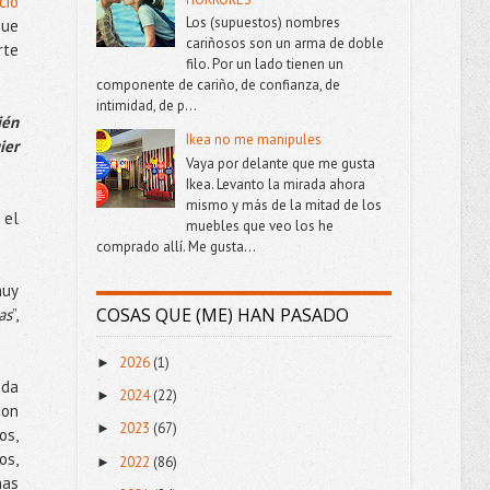
cio
Los (supuestos) nombres
que
cariñosos son un arma de doble
rte
filo. Por un lado tienen un
componente de cariño, de confianza, de
intimidad, de p...
ién
Ikea no me manipules
ier
Vaya por delante que me gusta
Ikea. Levanto la mirada ahora
mismo y más de la mitad de los
 el
muebles que veo los he
comprado allí. Me gusta...
muy
COSAS QUE (ME) HAN PASADO
as
”,
2026
(1)
►
ada
2024
(22)
►
con
2023
(67)
►
os,
os,
2022
(86)
►
nas