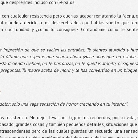
o que desprendes incluso con 64 palos.
n con cualquier resistencia pero querías acabar rematando la faena, 
al mundo a decirle a los descerebrados que habías vuelto, que ten
va oportunidad y ¿cómo lo consigues? Contándome como te senti
la impresión de que se vacían las entrañas. Te sientes aturdido y hue
 lo último que esperas que ocurra ahora (Hace años que no estaba 
stá diciendo Debbie, no te horrorizas, no te quedas atónito, ni siquiera
e preguntas. Tu madre acaba de morir y te has convertido en un bloque
.
 dolor: solo una vaga sensación de horror creciendo en tu interior”.
 resistencia. Me dejo llevar por ti, por tus recuerdos, por tu vida, 
asado, grandes cosas y también pequeños detalles, situaciones que
ntrascendentes pero de las cuales guardas un recuerdo, una sensac
e guías por tu vida, poniéndola del derecho y del revés...para que 