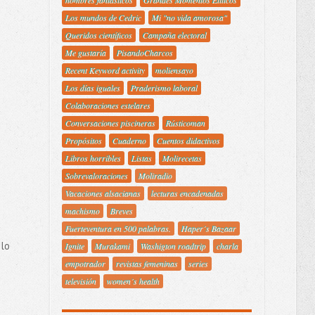
Los mundos de Cedric
Mi "no vida amorosa"
Queridos científicos
Campaña electoral
Me gustaría
PisandoCharcos
Recent Keyword activity
moliensayo
Los días iguales
Praderismo laboral
Colaboraciones estelares
Conversaciones piscineras
Rústicoman
Propósitos
Cuaderno
Cuentos didactivos
Libros horribles
Listas
Molirecetas
Sobrevaloraciones
Moliradio
Vacaciones alsacianas
lecturas encadenadas
machismo
Breves
Fuerteventura en 500 palabras.
Haper´s Bazaar
 lo
Ignite
Murakami
Washigton roadtrip
charla
empotrador
revistas femeninas
series
televisión
women´s health