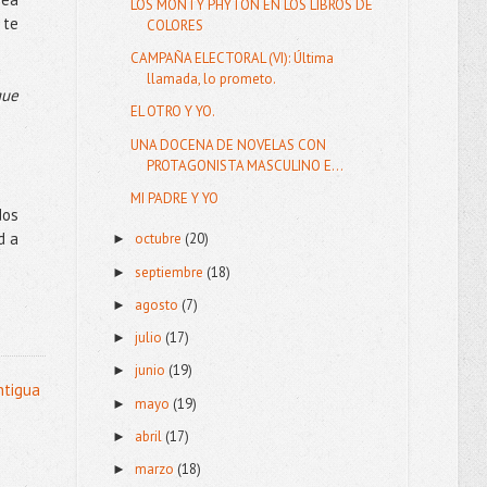
LOS MONTY PHYTON EN LOS LIBROS DE
 te
COLORES
CAMPAÑA ELECTORAL (VI): Última
llamada, lo prometo.
que
EL OTRO Y YO.
UNA DOCENA DE NOVELAS CON
PROTAGONISTA MASCULINO E...
MI PADRE Y YO
dos
d a
octubre
(20)
►
septiembre
(18)
►
agosto
(7)
►
julio
(17)
►
junio
(19)
►
ntigua
mayo
(19)
►
abril
(17)
►
marzo
(18)
►