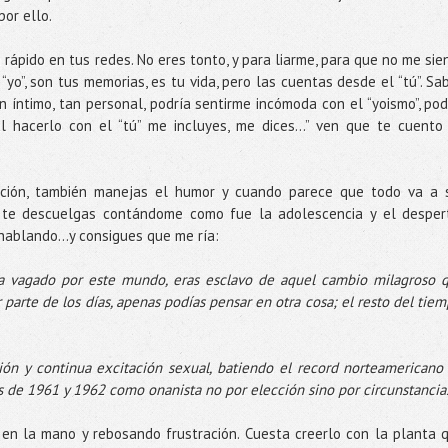
or ello.
n rápido en tus redes. No eres tonto, y para liarme, para que no me sie
 “yo”, son tus memorias, es tu vida, pero las cuentas desde el “tú”. Sa
íntimo, tan personal, podría sentirme incómoda con el “yoismo”, pod
l hacerlo con el “tú” me incluyes, me dices...” ven que te cuento
ción, también manejas el humor y cuando parece que todo va a 
, te descuelgas contándome como fue la adolescencia y el desper
 hablando…y consigues que me ría:
a vagado por este mundo, eras esclavo de aquel cambio milagroso 
parte de los días, apenas podías pensar en otra cosa; el resto del tiem
ión y continua excitación sexual, batiendo el record norteamericano
 de 1961 y 1962 como onanista no por elección sino por circunstancias
 en la mano y rebosando frustración. Cuesta creerlo con la planta 