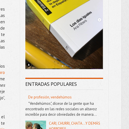
res
las
ben
 de
 te
las
das
ios
bro
 me
ENTRADAS POPULARES
nes
eje
De profesión, vendehúmos
o”,
"Vendehúmos", dícese de la gente que ha
encontrado en las redes sociales un altavoz
increíble para decir obviedades de manera...
 el
 te
CARI, CHURRI, CHATA...Y DEMÁS
HORRORES