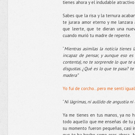
tienes ahora y el indudable atractiv
Sabes que la risa y la ternura acaba
te jurara amor eterno y me lanzara 
que leerte, que te dieran una nue
cuando murió tu madre de repente.
“
Mientras asimilas la noticia tienes 
incapaz de pensar, y aunque eso es
contenta), no te sorprende lo que te e
disgustas. ¿Qué es lo que te pasa? t
madera”
Yo fui de corcho…pero me sentí igual
“
Ni lágrimas, ni aullido de angustia ni
Ya me tienes en tus manos, ya no hay
todo aquello que me enseñas de tu p
su momento fueron pequeñas, casi i
que te ha hecho como eres ahora...M