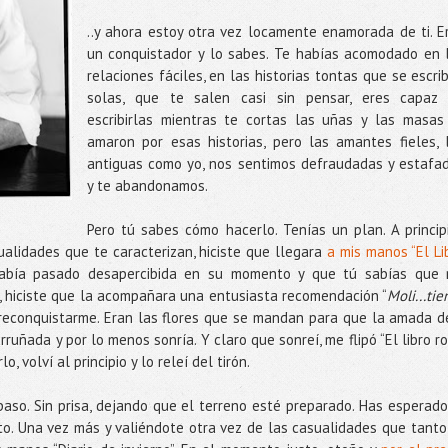
..y ahora estoy otra vez locamente enamorada de ti. E
un conquistador y lo sabes. Te habías acomodado en 
relaciones fáciles, en las historias tontas que se escri
solas, que te salen casi sin pensar, eres capaz
escribirlas mientras te cortas las uñas y las masas
amaron por esas historias, pero las amantes fieles, 
antiguas como yo, nos sentimos defraudadas y estafa
y te abandonamos.
Pero tú sabes cómo hacerlo. Tenías un plan. A princip
alidades que te caracterizan, hiciste que llegara
a mis manos “El Li
bía pasado desapercibida en su momento y que tú sabías que
a, hiciste que la acompañara una entusiasta recomendación “
Moli...tie
a reconquistarme. Eran las flores que se mandan para que la amada d
rruñada y por lo menos sonría. Y claro que sonreí, me flipó “El libro roj
 volví al principio y lo releí del tirón.
paso. Sin prisa, dejando que el terreno esté preparado. Has esperado
o. Una vez más y valiéndote otra vez de las casualidades que tanto