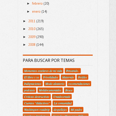
febrero
(20)
►
enero
(14)
►
2011
(219)
►
2010
(265)
►
2009
(290)
►
2008
(144)
►
PARA BUSCAR POR TEMAS
Momentos estelares de mi vida
Pensando..
El libro y yo
Frivolidades
Maternity
Perfiles
Indignaciones
Modo aleatorio
recomendaciones
podcasts
Molidocumentales
Bruce
Criticas destructivas
Unadocenade
Cuentos "didactivos"
La comunidad
Washington roadtrip
despellejes
Mi padre
hombres fantásticos
Grandes Momentos Etílicos