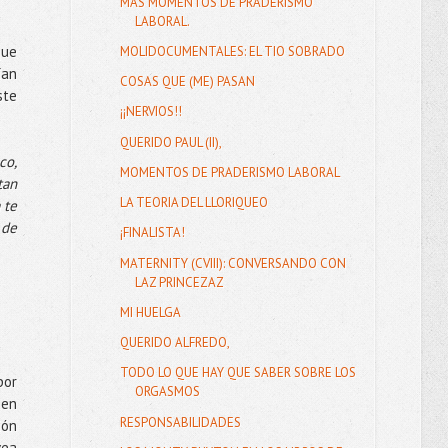
MÁS MOMENTOS DE PRADERISMO
LABORAL.
que
MOLIDOCUMENTALES: EL TIO SOBRADO
ían
COSAS QUE (ME) PASAN
ste
¡¡NERVIOS!!
QUERIDO PAUL (II),
co,
MOMENTOS DE PRADERISMO LABORAL
tan
LA TEORIA DEL LLORIQUEO
 te
 de
¡FINALISTA!
MATERNITY (CVIII): CONVERSANDO CON
LAZ PRINCEZAZ
MI HUELGA
QUERIDO ALFREDO,
TODO LO QUE HAY QUE SABER SOBRE LOS
por
ORGASMOS
 en
RESPONSABILIDADES
ión
vea