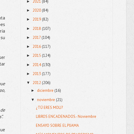
2021
(84)
►
2020
(84)
►
nta
2019
(82)
►
bes
2018
(107)
►
ría
 su
2017
(104)
►
2016
(117)
►
2015
(124)
►
ser
tar
2014
(130)
►
2013
(177)
►
2012
(206)
▼
que
po,
diciembre
(16)
►
noviembre
(21)
▼
¿TÚ ERES MOLI?
 de
”.
LIBROS ENCADENADOS.- Noviembre
ENSAYO SOBRE EL PIJAMA
que