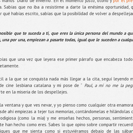
 manos “Diario de invierno”. En el momento justo, otoño y
por el pre
 Sabías que no iba a resistirme a darte la enésima oportunidad, 
r qué habías escrito, sabías que la posibilidad de volver a despelleja
posible que te suceda a ti, que eres la única persona del mundo a qu
s, una por una, empiezan a pasarte todas, igual que le suceden a cualqu
ías que una vez que leyera ese primer párrafo que encabeza todo
letamente.
cil a la que se conquista nada más llegar a la cita, seguí leyendo 
 de cine lesbiana catalana y mi pose de “
Paul, a mí no me la peg
rte en la miseria de los despellejes.
a ventana y que ves nevar, y yo pienso como cualquier otra enamor
desde ahí empiezas a tejer tus memorias, contándomelas e hilándolas 
odigiosa (como la mía) y me enseñas hechos, personas, sentimient
 te han hecho como eres. Sabes lo que opino sobre compartir recuerd
sigues que me sienta como si estuviéramos debajo de las sába