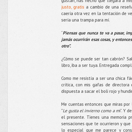
gustan, has hecho que llegara a mis
justo, gratis
a cambio de una reseña.
caería otra vez en la tentación de ve
sería una trampa para mí.
“
Piensas que nunca te va a pasar, im
jamás ocurrirán esas cosas, y entonce
otro”.
¿Cómo se puede ser tan cabrón? Sab
libro, iba a ser tuya. Entregada comp
Como me resistía a ser una chica fá
crítica, con mis gafas de directora
dispuesta a sacar el boli rojo y hundi
Me cuentas entonces que miras por l
"
Le gusta el invierno como a m
í”. Y 
el presente. Tienes una memoria pr
sensaciones que te ocurrieron y que
lo especial que me parece y con