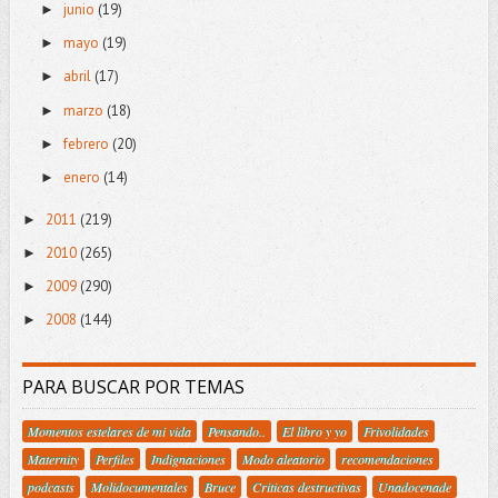
junio
(19)
►
mayo
(19)
►
abril
(17)
►
marzo
(18)
►
febrero
(20)
►
enero
(14)
►
2011
(219)
►
2010
(265)
►
2009
(290)
►
2008
(144)
►
PARA BUSCAR POR TEMAS
Momentos estelares de mi vida
Pensando..
El libro y yo
Frivolidades
Maternity
Perfiles
Indignaciones
Modo aleatorio
recomendaciones
podcasts
Molidocumentales
Bruce
Criticas destructivas
Unadocenade