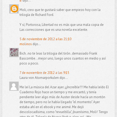
B
dijo...
Moli, creo que te gustará saber que empiezo hoy con la
trilogía de Richard Ford.
Y sí, Portorosa, Libertad no es más que una mala copia de
Las correcciones que es una novela excelente.
5 de noviembre de 2012 a las 21:10
molinos
dijo...
Bich..no te leas la trilogia del tirón..demasiado Frank
Bascombe...mejor uno, luego unos cuantos en medio y así
poco a poco.
7 de noviembre de 2012 a las 9:15
Laura von Atomarporkulen dijo...
Me leí La música del Azar ayer. ¡¡¡Increíble!!! Me había leído El
Cuaderno Rojo hace un tiempo y me encantó, y tenía
pendiente leer algo más de Auster desde hacía un montón
de tiempo, pero no le había llegado "el momento". Ayer
estaba ahí en el ebook y me animé. Me dejó
descolocadísima, como "revueltilla", ¡buenísimo, Moli! Tengo
otro de él, Trilogía de Nueva York o algo así. ¿Me