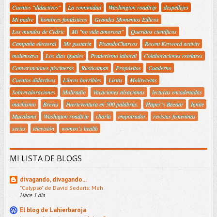
Cuentos "didactivos"
La comunidad
Washington roadtrip
despellejes
Mi padre
hombres fantásticos
Grandes Momentos Etílicos
Los mundos de Cedric
Mi "no vida amorosa"
Queridos científicos
Campaña electoral
Me gustaría
PisandoCharcos
Recent Keyword activity
moliensayo
Los días iguales
Praderismo laboral
Colaboraciones estelares
Conversaciones piscineras
Rústicoman
Propósitos
Cuaderno
Cuentos didactivos
Libros horribles
Listas
Molirecetas
Sobrevaloraciones
Moliradio
Vacaciones alsacianas
lecturas encadenadas
machismo
Breves
Fuerteventura en 500 palabras.
Haper´s Bazaar
Ignite
Murakami
Washigton roadtrip
charla
empotrador
revistas femeninas
series
televisión
women´s health
MI LISTA DE BLOGS
divagando, divagando...
"Calypso" de David Sedaris: Meh
Hace 1 día
El blog de Lahierbaroja