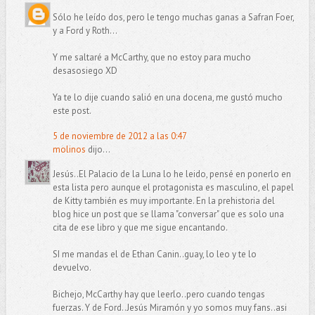
Sólo he leído dos, pero le tengo muchas ganas a Safran Foer,
y a Ford y Roth...
Y me saltaré a McCarthy, que no estoy para mucho
desasosiego XD
Ya te lo dije cuando salió en una docena, me gustó mucho
este post.
5 de noviembre de 2012 a las 0:47
molinos
dijo...
Jesús..El Palacio de la Luna lo he leido, pensé en ponerlo en
esta lista pero aunque el protagonista es masculino, el papel
de Kitty también es muy importante. En la prehistoria del
blog hice un post que se llama "conversar" que es solo una
cita de ese libro y que me sigue encantando.
SI me mandas el de Ethan Canin..guay, lo leo y te lo
devuelvo.
Bichejo, McCarthy hay que leerlo..pero cuando tengas
fuerzas. Y de Ford..Jesús Miramón y yo somos muy fans..asi