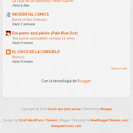
La casa de los lamentos, Helen Garner
Hace 6 días
INCIDENTAL COMICS
Bored of the Ordinary
Hace 1 semana
Ese punto azul pálido (Pale Blue Dot)
'Ese punto azul pálido' cumple 16 años
Hace 4 meses
EL CHICO DE LA CONSUELO
Reinicio
Hace 4 meses
Mostrar todo
Con la tecnología de
Blogger
.
Copyright ©
2026
Cosas que (me) pasan
| Powered by
Blogger
Design by
Site5 WordPress Themes
| Blogger Template by
NewBloggerThemes.com
|
kneepainissues.com