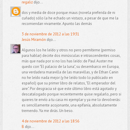
regaliz
dijo...
dos y media de doce porque maus (novela preferida de ni
cuñado) sólo la he echado un vistazo, a pesar de que me la
recomiendan vivamente. Apunto las demás
3 de noviembre de 2012 a las 19:31
Jesús Miramón
dijo...
Algunos los he leído y otros no pero permíteme (permiso
para hablar) decirte dos minúsculas e intrascendentes cosas,
más que nada por si no los has leído: de Paul Auster me
quedo con "El palacio de la luna", su desembarco en Europa,
una verdadera maravilla de las maravillas, y de Ethan Canin
no he leído nada mejor (y he leído todo lo publicado en
español) que su primer libro de relatos, "El emperador del
aire". Por desgracia sé que este último libro está agotado y
descatalogado porque recientemente quise regalarlo, pero si
quieres te envío a tu casa mi ejemplar y ya me lo devolverás:
es sencillamente acojonante, una epifanía, absolutamente
tremendo. Ya me dirás. Un beso.
4 de noviembre de 2012 a las 18:56
B
dijo...