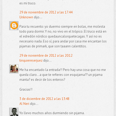
es mi truco.
29 de noviembre de 2012 a las 17:44
Unknown
dijo...
Para tu recuento: yo duermo siempre en bolas, me molesta
todo para dormir. Y no, no vivo en el trópico. El truco está en
el edredón nórdico quedauncalorquetecagas. Y así no es
necesario nada. Eso sí, para andar por casa me encantan los
pijamas de primark, que son taaann calentitos.
29 de noviembre de 2012 a las 20:12
tinquiereserjuez
dijo...
Me ha encantado la entrada!! Pero hay una cosa que no me
queda claro...a que te refieres con esquijama?? un pijama
manta? es decir de los enteros?
Gracias!!
3 de diciembre de 2012 a las 13:48
Al Neri
dijo...
Yo llevo muchos años durmiendo sin pijama.