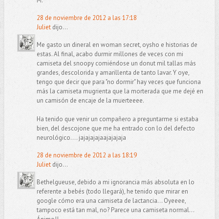
M.
28 de noviembre de 2012 a las 17:18
Juliet
dijo...
Me gasto un dineral en woman secret, oysho e historias de
estas. Al final, acabo durmir millones de veces con mi
camiseta del snoopy comiéndose un donut mil tallas más
grandes, descolorida y amarillenta de tanto lavar. Y oye,
tengo que decir que para "no dormir" hay veces que funciona
más la camiseta mugrienta que la morterada que me dejé en
un camisón de encaje de la muerteeee.
Ha tenido que venir un compañero a preguntarme si estaba
bien, del descojone que me ha entrado con lo del defecto
neurológico.... jajajajajaajajajaja
28 de noviembre de 2012 a las 18:19
Juliet
dijo...
Bethelgueuse, debido a mi ignorancia más absoluta en lo
referente a bebés (todo llegará), he tenido que mirar en
google cómo era una camiseta de lactancia... Oyeeee,
tampoco está tan mal, no? Parece una camiseta normal...