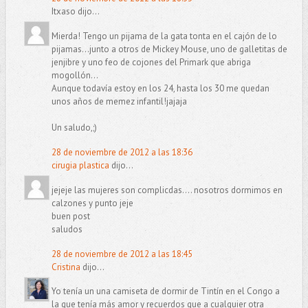
Itxaso dijo...
Mierda! Tengo un pijama de la gata tonta en el cajón de lo
pijamas...junto a otros de Mickey Mouse, uno de galletitas de
jenjibre y uno feo de cojones del Primark que abriga
mogollón...
Aunque todavía estoy en los 24, hasta los 30 me quedan
unos años de memez infantil!jajaja
Un saludo,;)
28 de noviembre de 2012 a las 18:36
cirugia plastica
dijo...
jejeje las mujeres son complicdas.... nosotros dormimos en
calzones y punto jeje
buen post
saludos
28 de noviembre de 2012 a las 18:45
Cristina
dijo...
Yo tenía un una camiseta de dormir de Tintín en el Congo a
la que tenía más amor y recuerdos que a cualquier otra