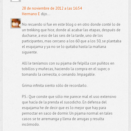
28 de noviembre de 2012 a las 16:54
Hermano E
dijo...
No recuerdo si fue en este blog o en otro donde conté lo de
un trekking que hice, donde al acabar las etapas, después de
ducharse, a eso de las seis de la tarde, uno de los
participantes, mas cercano a los 60 que a los 50, se plantaba
el esquijama y ya no se lo quitaba hasta la mañana
siguiente.
Allí le teníamos con su pijama de felpilla con puñitos en
tobillos y muñecas, haciendo la compra en el super, o
tomando la cervecita, o cenando. Impagable.
Grima infinita siento sólo de recordarlo.
P.S.: Que conste que sólo me parece mal el uso extensivo
que hacía de la prenda el susodicho. En defensa del
esquijama he de decir que es lo mejor que hay para
pernoctar en saco de dormir. Un pijama normal en tales
casos se te arremanga y llena de arrugas y resulta
incómodo.