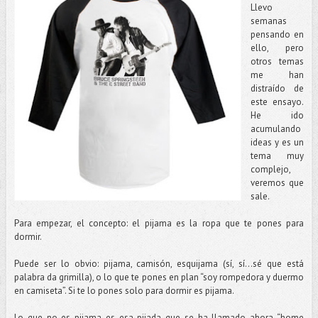
Llevo
semanas
pensando en
ello, pero
otros temas
me han
distraído de
este ensayo.
He ido
acumulando
ideas y es un
tema muy
complejo,
veremos que
sale.
Para empezar, el concepto: el pijama es la ropa que te pones para
dormir.
Puede ser lo obvio: pijama, camisón, esquijama (sí, sí...sé que está
palabra da grimilla), o lo que te pones en plan “soy rompedora y duermo
en camiseta”. Si te lo pones solo para dormir es pijama.
Lo que no es pijama es esa pijada que se ha llamado ahora “home