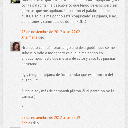
con la palabrita) he descubierto que tengo de esos, pero sin
gomitas, que me agobian. Pero como el palabro no me
gusta, si lo que me pongo está "conjuntado" es pijama, si no,
pantalones y camisetas de dormir xDDD
28 de noviembre de 2012 a las 22:02
Ana María
dijo...
Ni un solo camisón sexi, tengo uno de algodón que se me
sube y lo odio a morir, pero es el que me pongo en
entretiempo, hasta que me aso de calor y saco los pijamas
de verano.
Uy, y tengo un pijama de forrito polar que es amorcito del
bueno ^_^
Aunque soy más de compartir pijama, él el pantalón, yo la
camisa ;)
:*
28 de noviembre de 2012 a las 22:39
Aricias
dijo...