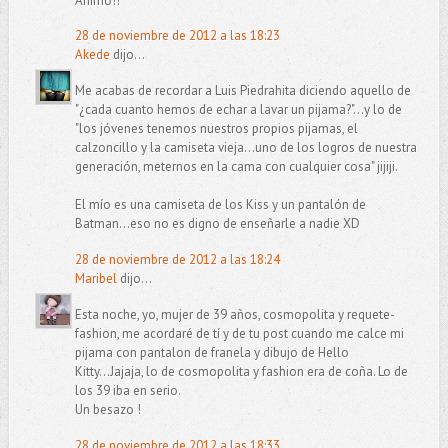
Ánimo!!
28 de noviembre de 2012 a las 18:23
Akede
dijo...
Me acabas de recordar a Luis Piedrahita diciendo aquello de
"¿cada cuanto hemos de echar a lavar un pijama?"...y lo de
"los jóvenes tenemos nuestros propios pijamas, el
calzoncillo y la camiseta vieja...uno de los logros de nuestra
generación, meternos en la cama con cualquier cosa" jijiji.
El mío es una camiseta de los Kiss y un pantalón de
Batman...eso no es digno de enseñarle a nadie XD
28 de noviembre de 2012 a las 18:24
Maribel
dijo...
Esta noche, yo, mujer de 39 años, cosmopolita y requete-
fashion, me acordaré de tí y de tu post cuando me calce mi
pijama con pantalon de franela y dibujo de Hello
Kitty...Jajaja, lo de cosmopolita y fashion era de coña. Lo de
los 39 iba en serio.
Un besazo !
28 de noviembre de 2012 a las 18:33