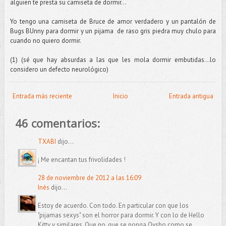
alguien te presta su camiseta de dormir…
Yo tengo una camiseta de Bruce de amor verdadero y un pantalón de
Bugs BUnny para dormir y un pijama de raso gris piedra muy chulo para
cuando no quiero dormir.
(1) (sé que hay absurdas a las que les mola dormir embutidas…lo
considero un defecto neurológico)
Entrada más reciente
Inicio
Entrada antigua
46 comentarios:
TXABI
dijo...
¡ Me encantan tus frivolidades !
28 de noviembre de 2012 a las 16:09
Inés
dijo...
Estoy de acuerdo. Con todo. En particular con que los
"pijamas sexys" son el horror para dormir. Y con lo de Hello
Kitty y similares. Que no, que se ponga Oysho como se