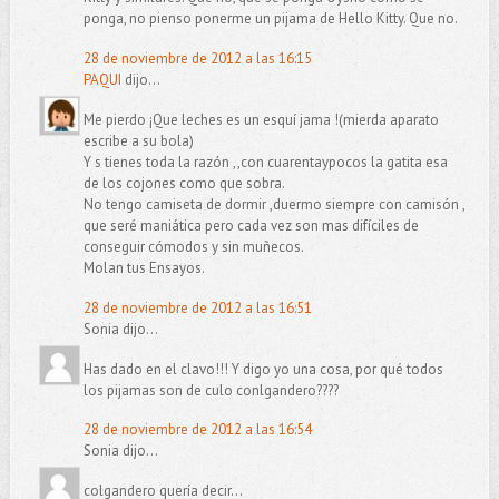
ponga, no pienso ponerme un pijama de Hello Kitty. Que no.
28 de noviembre de 2012 a las 16:15
PAQUI
dijo...
Me pierdo ¡Que leches es un esquí jama !(mierda aparato
escribe a su bola)
Y s tienes toda la razón ,,con cuarentaypocos la gatita esa
de los cojones como que sobra.
No tengo camiseta de dormir ,duermo siempre con camisón ,
que seré maniática pero cada vez son mas difíciles de
conseguir cómodos y sin muñecos.
Molan tus Ensayos.
28 de noviembre de 2012 a las 16:51
Sonia dijo...
Has dado en el clavo!!! Y digo yo una cosa, por qué todos
los pijamas son de culo conlgandero????
28 de noviembre de 2012 a las 16:54
Sonia dijo...
colgandero quería decir...