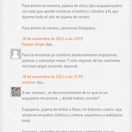
Para dormir en invierno, pijama de chico, tipo esquijama pero
sin nada que apriete muñecas ni tobillos, robados a N, que
duerme todo el año en pijama de verano.
Para dormir en verano, camisones fresquitos.
28 de noviembre de 2012 a las 20:59
Nubian Singer
dijo...
Para la encuesta: yo combino aleatoriamente esquijamas,
pijamas y camisetas viejas. Y solo algunas de las camisetas
me traen algún recuerdo especial.
28 de noviembre de 2012 a las 21:39
molinos
dijo...
A ver..veamos...el desconocimiento de lo que es un
esquijama me pasma..¿ donde habeis crecido?
Esquijama..pijama de telilla o felpa, sin botones, cuello caja,
elasticos en puños, tobillos y cintura..espantoso y antilujuria
total.
Siguiente..en twitter muchos me han contestado que en