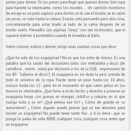
pones para dormir. Te los pones para fingir que quieres dormir. Son ropa
para hacerte la interesante, como los escotes…. Un camisón monísimo
de encaje es un puto suplicio para dormir, se te cae el tirante, se te salen
las peras, se sube hasta la cintura. Exacto, está pensando para otra cosa,
concretamente para estar tirado al lado de la cama después de un
bonito vuelo. Pensadlo. Los pijamas “sexys” son tan incómodos, que ni
siquiera vuelves a ponértelos cuando te levantas al baño.
Sobre colores, estilos y demás, tengo unas cuantas cosas que decir.
¿Qué ha sido de los esquijamas? No es que los eche de menos. Es una
palabra que ha salido del diccionario junto con metralleta y disco (de
semáforo...mmm...estoy por decírselo a los de la EGB...expresiones de
los 80 “ Saltarse el disco”). El esquijama es sin duda la peor prenda de
todo el universo de la ropa. Puede tener un pase hasta los 10 años,
incluso hasta los 12...pero en el momento en que salen pelos en los
huevos es intolerable. ¿Qué lleva a un tío hecho y derecho a ponerse un
esquijama beige con gomas en mangas, tobillos y cinturas en el que
cuelga todo y se ve? ¿Qué piensa ese tío? ¿ Cómo de grande es su
autoestima? ¿ Cómo alguien puede pensar que es tan atractivo para
resistir un esquijama? No puede tener tanto frio...y si lo tiene...que se
ponga la parka de subir 8000, cualquier cosa, cualquier cosa antes que
un esquijama.