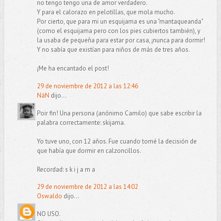
no tengo tengo una de amor verdadero.
Y para el calorazo en pelotillas, que mola mucho.
Por cierto, que para mi un esquijama es una "mantaqueanda"
(como el esquijama pero con los pies cubiertos también), y
la usaba de pequeña para estar por casa, ¡nunca para dormir!
Y no sabía que existían para niños de más de tres años.
¡Me ha encantado el post!
29 de noviembre de 2012 a las 12:46
NáN
dijo...
Poir fin! Una persona (anónimo Camilo) que sabe escribir la
palabra correctamente: skijama.
Yo tuve uno, con 12 años. Fue cuando tomé la decisión de
que había que dormir en calzoncillos.
Recordad: s k i j a m a
29 de noviembre de 2012 a las 14:02
Oswaldo
dijo...
NO USO.