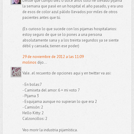
Desde que cumplí diez o doce años sólo he llevado pijama
la semana que pasé en un hospital el año pasado, y era uno
de esos de color azul pálido llevados por miles de otros
pacientes antes que tú.
(Es curioso lo que sucede con los pijamas hospitalarios:
estoy seguro de que se lo pones a una persona
absolutamente sana y a los treinta segundos ya se siente
débil y cansada, tienen ese poder)
29 de noviembre de 2012 a las 11:09
molinos
dijo...
Vale..el recuento de opciones aqui y en twitter va asi:
- En bolas:7
- Camiseta del amor: 6 + mi voto 7
- Pijama 3
- Esquijama aunque no supieran lo que era 2
- Camisón: 2
Hello Kitty: 2
Calzoncillos: 2
Veo morir la industria pijamística.