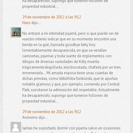
ha desaparecido, supongo que tuvieron follones de
propiedad industrial...
29 de noviembre de 2012 a las 9:12
Hans
dijo...
No entraré a mi intimidad pijamil, pero si que puede ser de
vuestro interés indicar que en su momento encontré una
tienda en la güé, llamada goodbye kitty, hoy
lsmentablemente desaparecida, en que se vendían
camisetas, pijamas y toda suerte de implementos con
dibujos de diversas variedades de Kitty muerta
trágicamente:degollada, electrocutada, chafada por un tren,
envenenada... Mi amada esposa tiene unas cuantas de
dichas prendas, como kittiófoba furibunda, que le aportan
notable glamour, y que, por ejemplo, corriendo por Central
Park, suscitaron la admiración del respetable. Actualmente
ha desaparecido, supongo que tuvieron follones de
propiedad industrial...
29 de noviembre de 2012 a las 9:12
Anónimo dijo...
Jamás he soportado dormir con pijama salvo en ocasiones