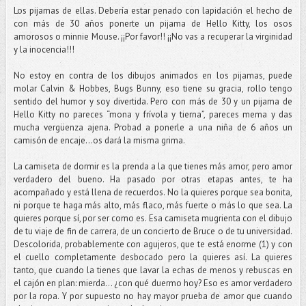
Los pijamas de ellas. Debería estar penado con lapidación el hecho de
con más de 30 años ponerte un pijama de Hello Kitty, los osos
amorosos o minnie Mouse. ¡¡Por favor!! ¡¡No vas a recuperar la virginidad
y la inocencia!!!
No estoy en contra de los dibujos animados en los pijamas, puede
molar Calvin & Hobbes, Bugs Bunny, eso tiene su gracia, rollo tengo
sentido del humor y soy divertida. Pero con más de 30 y un pijama de
Hello Kitty no pareces “mona y frívola y tierna”, pareces mema y das
mucha vergüenza ajena. Probad a ponerle a una niña de 6 años un
camisón de encaje...os dará la misma grima.
La camiseta de dormir es la prenda a la que tienes más amor, pero amor
verdadero del bueno. Ha pasado por otras etapas antes, te ha
acompañado y está llena de recuerdos. No la quieres porque sea bonita,
ni porque te haga más alto, más flaco, más fuerte o más lo que sea. La
quieres porque sí, por ser como es. Esa camiseta mugrienta con el dibujo
de tu viaje de fin de carrera, de un concierto de Bruce o de tu universidad.
Descolorida, probablemente con agujeros, que te está enorme (1) y con
el cuello completamente desbocado pero la quieres así. La quieres
tanto, que cuando la tienes que lavar la echas de menos y rebuscas en
el cajón en plan: mierda... ¿con qué duermo hoy? Eso es amor verdadero
por la ropa. Y por supuesto no hay mayor prueba de amor que cuando