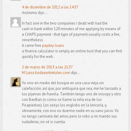
4 de diciembre de 2012 a las 14:37
Anónimo dijo...
In fact one in the two companies I dealt with had the
cash in bank within 120 minutes of me applying by means of
a CHAPS payment - that type of payment usually costs a fee,
nevertheless
it came free
payday loans
a finance calculator is simply an online tool that you can find
quickly for the web.
2 de marzo de 2013 a las 21:37
M Luisa bodasentretules.com
dijo...
Yo vivo en medio del bosque en una casa vieja sin
calefacción, así que, por antilujuria que sea, me he lanzado a
los pijamas de franela. También tengo uno de snoopy y otro
con BanBan (o como se llame la niña esa de los
Picapiedras). Los sexys los englobo en la lencería, y,
obviamente, con eso no duerme nadie en su sano juicio. Yo
no tengo camiseta del amor, pero le robo a mi marido sus
sudaderas, no sé si cuenta.