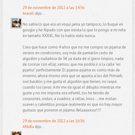
29 de noviembre de 2012 a las 14:56
Araceli
dijo...
No sabía lo que era un esquí jama yo tampoco, lo buqué en
google y he flipado con que exista lo que le pongo a mi niña
en tamaño XXXXL. No lo había visto nunca.
Creo que hace como 4 años que no me compro un pijama de
verano en condiciones, soy más de pantalón corto de
algodón y nadadora de 5€ ya dada de sí (pero limpios, nada
de cocinar con ella), vamos, que me podría ir a la calle “en
pijama” perfectamente. El pijama-pijama es como más de
invierno, ahora mismo otra que se apunta a los del Primark,
son baratos y me gusta el algodón que tienen, no raspa
cuando los lavas. A mi me da igual el dibujito mientras me
guste y no me importa sea infantil, los he tenido de
corazones, ositos, a cuadros, a rallas, lisos....me molan
suaves y calentitos porque realmente es que no hay mayor
gustazo que ponerse el pijama. Relaaaxxxx!!!!
29 de noviembre de 2012 a las 16:36
ANuRa
dijo...