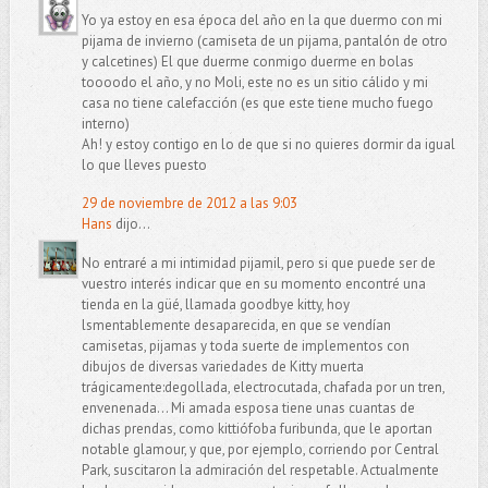
Yo ya estoy en esa época del año en la que duermo con mi
pijama de invierno (camiseta de un pijama, pantalón de otro
y calcetines) El que duerme conmigo duerme en bolas
toooodo el año, y no Moli, este no es un sitio cálido y mi
casa no tiene calefacción (es que este tiene mucho fuego
interno)
Ah! y estoy contigo en lo de que si no quieres dormir da igual
lo que lleves puesto
29 de noviembre de 2012 a las 9:03
Hans
dijo...
No entraré a mi intimidad pijamil, pero si que puede ser de
vuestro interés indicar que en su momento encontré una
tienda en la güé, llamada goodbye kitty, hoy
lsmentablemente desaparecida, en que se vendían
camisetas, pijamas y toda suerte de implementos con
dibujos de diversas variedades de Kitty muerta
trágicamente:degollada, electrocutada, chafada por un tren,
envenenada... Mi amada esposa tiene unas cuantas de
dichas prendas, como kittiófoba furibunda, que le aportan
notable glamour, y que, por ejemplo, corriendo por Central
Park, suscitaron la admiración del respetable. Actualmente