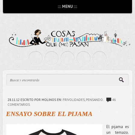
:::: MENU ::::
28.11.12
ESCRITO POR MOLINOS
EN:
FRIVOLIDADES
,
PENSANDO..
46
COMENTARIOS
ENSAYO SOBRE EL PIJAMA
El pijama es
un temazo.