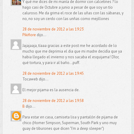
Y qué me dices de mi manía de dormir con calcetines ? lo
hago casi de Octubre a junio a pesar de que soy un tío
caluroso. Me da grima el roce de las uñas con las sábanas, y
no, no soy un cerdo con las unñas como mejillones
28 de noviembre de 2012 a las 19:23
Pikifiore
dijo...
Jajajaaja, tíaaa gracias a este post me he acordado de lo
mucho que me deprimia el dia que mi madre decidía que ya
habia llegado el invierno y nos sacaba el esquijama! DIor,
qué tortura, y para ir al baño...puff.
28 de noviembre de 2012 a las 19:45
Tocaweb dijo...
El mejor pijama es la ausencia de.
28 de noviembre de 2012 a las 19:58
B
dijo...
Para estar en casa, camiseta lisa y pantalón de pijama de
chico (Homer Simpson, Superman, South Park y uno muy
guay de tiburones que dicen "I'm a deep sleeper")