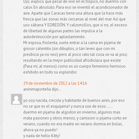
Ojo, explico que pesar de vivir en el trópico, no duermo con
calor. En absoluto. Para eso se inventó el acondicionador de
aire. Aparte que Caracas tiene una altura que la hace más
fresca que las zonas más cercanas al nivel del mar. Así que
uso sábana Y EDREDÓN. Y calzoncillos, que si no, el exceso
de libertad de algunas partes las impulsa a la
autodestrucción por aplastamiento.
Mi esposa, friolenta, suele entrar a la cama en pijama de
grosor calentito (sin dibujitos, o tan leves que con mi
presbicia ya no veo) pero al poco rato tal cosa se va al piso;
resultando en la mejor publicidad afrodisíaca que existe
(Para mí, al menos) como es un cuerpo femenino hermoso
exhibido en todo su esplendor.
29 de noviembre de 2012 a las 14:16
aninimaporteña dijo...
yo soy nacida, crecida y habitante de buenos aires, por eso
no se que es el esquijama! y nunca use de esos......
duermo en pijama de algodon en invierno, algunos mas
mata pasiones y otros menos, y camision o pijama corto en
verano, cuando no era madre en verano dormia en bolas,
ahora ya no puedo!
y nada de hello Kitty!