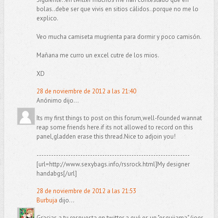
bolas..debe ser que vivis en sitios cálidos..porque no me lo
explico.
Veo mucha camiseta mugrienta para dormir y poco camisón.
Mañana me curro un excel cutre de los mios.
XD
28 de noviembre de 2012 a las 21:40
Anónimo dijo...
Its my first things to post on this forum,well-founded wannat
reap some friends here.if its not allowed to record on this
panel,gladden erase this thread.Nice to adjoin you!
---------------------------------------------------------------
[url=http://www.sexybags.info/rssrock.html]My designer
handabgs[/url]
28 de noviembre de 2012 a las 21:53
Burbuja
dijo...
Gracias a tu respuesta en twitter a qué es un "esquijama" (joer