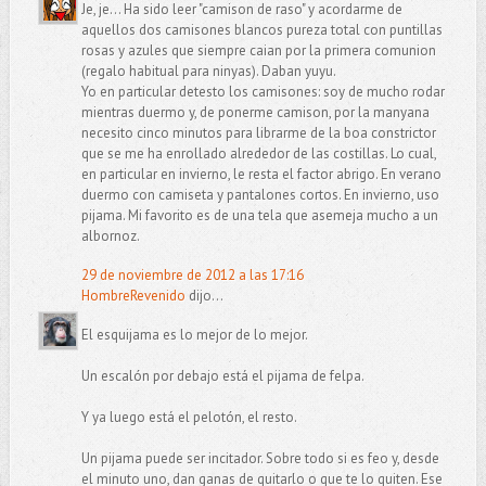
Je, je... Ha sido leer "camison de raso" y acordarme de
aquellos dos camisones blancos pureza total con puntillas
rosas y azules que siempre caian por la primera comunion
(regalo habitual para ninyas). Daban yuyu.
Yo en particular detesto los camisones: soy de mucho rodar
mientras duermo y, de ponerme camison, por la manyana
necesito cinco minutos para librarme de la boa constrictor
que se me ha enrollado alrededor de las costillas. Lo cual,
en particular en invierno, le resta el factor abrigo. En verano
duermo con camiseta y pantalones cortos. En invierno, uso
pijama. Mi favorito es de una tela que asemeja mucho a un
albornoz.
29 de noviembre de 2012 a las 17:16
HombreRevenido
dijo...
El esquijama es lo mejor de lo mejor.
Un escalón por debajo está el pijama de felpa.
Y ya luego está el pelotón, el resto.
Un pijama puede ser incitador. Sobre todo si es feo y, desde
el minuto uno, dan ganas de quitarlo o que te lo quiten. Ese