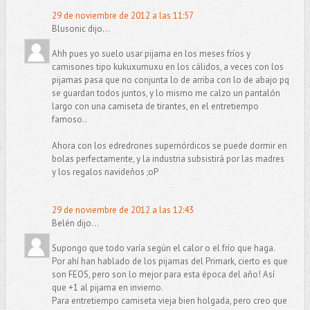
29 de noviembre de 2012 a las 11:57
Blusonic dijo...
Ahh pues yo suelo usar pijama en los meses fríos y
camisones tipo kukuxumuxu en los cálidos, a veces con los
pijamas pasa que no conjunta lo de arriba con lo de abajo pq
se guardan todos juntos, y lo mismo me calzo un pantalón
largo con una camiseta de tirantes, en el entretiempo
famoso..
Ahora con los edredrones supernórdicos se puede dormir en
bolas perfectamente, y la industria subsistirá por las madres
y los regalos navideños ;oP
29 de noviembre de 2012 a las 12:43
Belén dijo...
Supongo que todo varía según el calor o el frío que haga.
Por ahí han hablado de los pijamas del Primark, cierto es que
son FEOS, pero son lo mejor para esta época del año! Así
que +1 al pijama en invierno.
Para entretiempo camiseta vieja bien holgada, pero creo que