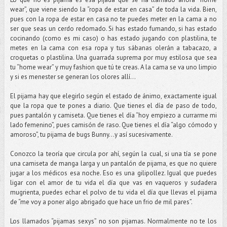
wear”, que viene siendo la “ropa de estar en casa” de toda la vida. Bien,
pues con la ropa de estar en casa no te puedes meter en la cama a no
ser que seas un cerdo redomado. Si has estado fumando, si has estado
cocinando (como es mi caso) o has estado jugando con plastilina, te
metes en la cama con esa ropa y tus sábanas olerán a tabacazo, a
croquetas o plastilina. Una guarrada suprema por muy estilosa que sea
tu “home wear” y muy fashion que tú te creas. A la cama se va uno limpio
y si es menester se generan los olores allí…
El pijama hay que elegirlo según el estado de ánimo, exactamente igual
que la ropa que te pones a diario. Que tienes el día de paso de todo,
pues pantalón y camiseta. Que tienes el día “hoy empiezo a currarme mi
lado femenino”, pues camisón de raso. Que tienes el día “algo cómodo y
amoroso”, tu pijama de bugs Bunny…y así sucesivamente.
Conozco la teoría que circula por ahí, según la cual, si una tía se pone
una camiseta de manga larga y un pantalón de pijama, es que no quiere
jugar a los médicos esa noche. Eso es una gilipollez. Igual que puedes
ligar con el amor de tu vida el día que vas en vaqueros y sudadera
mugrienta, puedes echar el polvo de tu vida el día que llevas el pijama
de “me voy a poner algo abrigado que hace un frio de mil pares”.
Los llamados “pijamas sexys” no son pijamas. Normalmente no te los