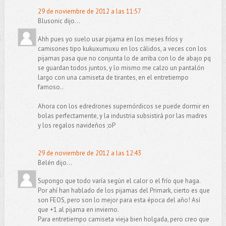
29 de noviembre de 2012 a las 11:57
Blusonic dijo...
Ahh pues yo suelo usar pijama en los meses fríos y
camisones tipo kukuxumuxu en los cálidos, a veces con los
pijamas pasa que no conjunta lo de arriba con lo de abajo pq
se guardan todos juntos, y lo mismo me calzo un pantalón
largo con una camiseta de tirantes, en el entretiempo
famoso..
Ahora con los edredrones supernórdicos se puede dormir en
bolas perfectamente, y la industria subsistirá por las madres
y los regalos navideños ;oP
29 de noviembre de 2012 a las 12:43
Belén dijo...
Supongo que todo varía según el calor o el frío que haga.
Por ahí han hablado de los pijamas del Primark, cierto es que
son FEOS, pero son lo mejor para esta época del año! Así
que +1 al pijama en invierno.
Para entretiempo camiseta vieja bien holgada, pero creo que