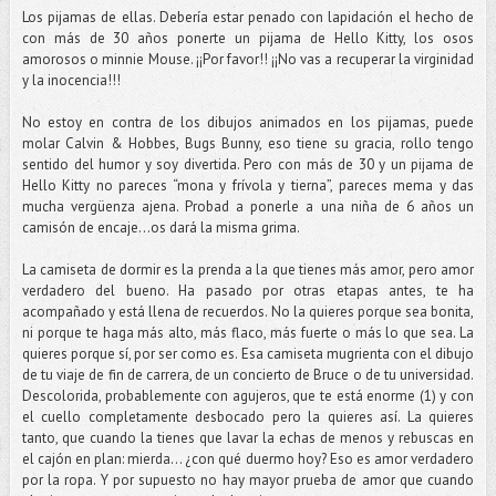
Los pijamas de ellas. Debería estar penado con lapidación el hecho de
con más de 30 años ponerte un pijama de Hello Kitty, los osos
amorosos o minnie Mouse. ¡¡Por favor!! ¡¡No vas a recuperar la virginidad
y la inocencia!!!
No estoy en contra de los dibujos animados en los pijamas, puede
molar Calvin & Hobbes, Bugs Bunny, eso tiene su gracia, rollo tengo
sentido del humor y soy divertida. Pero con más de 30 y un pijama de
Hello Kitty no pareces “mona y frívola y tierna”, pareces mema y das
mucha vergüenza ajena. Probad a ponerle a una niña de 6 años un
camisón de encaje...os dará la misma grima.
La camiseta de dormir es la prenda a la que tienes más amor, pero amor
verdadero del bueno. Ha pasado por otras etapas antes, te ha
acompañado y está llena de recuerdos. No la quieres porque sea bonita,
ni porque te haga más alto, más flaco, más fuerte o más lo que sea. La
quieres porque sí, por ser como es. Esa camiseta mugrienta con el dibujo
de tu viaje de fin de carrera, de un concierto de Bruce o de tu universidad.
Descolorida, probablemente con agujeros, que te está enorme (1) y con
el cuello completamente desbocado pero la quieres así. La quieres
tanto, que cuando la tienes que lavar la echas de menos y rebuscas en
el cajón en plan: mierda... ¿con qué duermo hoy? Eso es amor verdadero
por la ropa. Y por supuesto no hay mayor prueba de amor que cuando