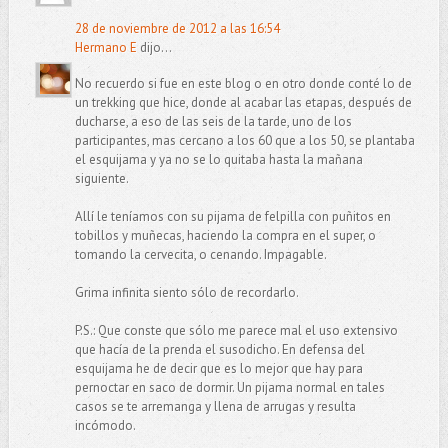
28 de noviembre de 2012 a las 16:54
Hermano E
dijo...
No recuerdo si fue en este blog o en otro donde conté lo de
un trekking que hice, donde al acabar las etapas, después de
ducharse, a eso de las seis de la tarde, uno de los
participantes, mas cercano a los 60 que a los 50, se plantaba
el esquijama y ya no se lo quitaba hasta la mañana
siguiente.
Allí le teníamos con su pijama de felpilla con puñitos en
tobillos y muñecas, haciendo la compra en el super, o
tomando la cervecita, o cenando. Impagable.
Grima infinita siento sólo de recordarlo.
P.S.: Que conste que sólo me parece mal el uso extensivo
que hacía de la prenda el susodicho. En defensa del
esquijama he de decir que es lo mejor que hay para
pernoctar en saco de dormir. Un pijama normal en tales
casos se te arremanga y llena de arrugas y resulta
incómodo.