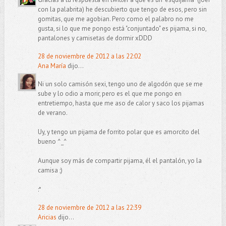
con la palabrita) he descubierto que tengo de esos, pero sin
gomitas, que me agobian. Pero como el palabro no me
gusta, si lo que me pongo está "conjuntado" es pijama, si no,
pantalones y camisetas de dormir xDDD
28 de noviembre de 2012 a las 22:02
Ana María
dijo...
Ni un solo camisón sexi, tengo uno de algodón que se me
sube y lo odio a morir, pero es el que me pongo en
entretiempo, hasta que me aso de calor y saco los pijamas
de verano.
Uy, y tengo un pijama de forrito polar que es amorcito del
bueno ^_^
Aunque soy más de compartir pijama, él el pantalón, yo la
camisa ;)
:*
28 de noviembre de 2012 a las 22:39
Aricias
dijo...