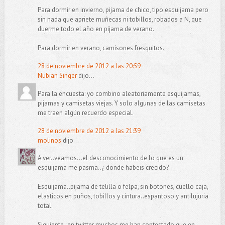
Para dormir en invierno, pijama de chico, tipo esquijama pero
sin nada que apriete muñecas ni tobillos, robados a N, que
duerme todo el año en pijama de verano.
Para dormir en verano, camisones fresquitos.
28 de noviembre de 2012 a las 20:59
Nubian Singer
dijo...
Para la encuesta: yo combino aleatoriamente esquijamas,
pijamas y camisetas viejas. Y solo algunas de las camisetas
me traen algún recuerdo especial.
28 de noviembre de 2012 a las 21:39
molinos
dijo...
A ver..veamos...el desconocimiento de lo que es un
esquijama me pasma..¿ donde habeis crecido?
Esquijama..pijama de telilla o felpa, sin botones, cuello caja,
elasticos en puños, tobillos y cintura..espantoso y antilujuria
total.
Siguiente..en twitter muchos me han contestado que en