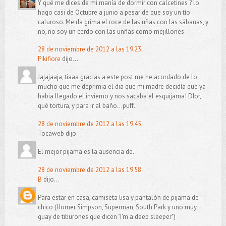
Y qué me dices de mi manía de dormir con calcetines ? lo
hago casi de Octubre a junio a pesar de que soy un tío
caluroso. Me da grima el roce de las uñas con las sábanas, y
no, no soy un cerdo con las unñas como mejillones
28 de noviembre de 2012 a las 19:23
Pikifiore
dijo...
Jajajaaja, tíaaa gracias a este post me he acordado de lo
mucho que me deprimia el dia que mi madre decidía que ya
habia llegado el invierno y nos sacaba el esquijama! DIor,
qué tortura, y para ir al baño...puff.
28 de noviembre de 2012 a las 19:45
Tocaweb dijo...
El mejor pijama es la ausencia de.
28 de noviembre de 2012 a las 19:58
B
dijo...
Para estar en casa, camiseta lisa y pantalón de pijama de
chico (Homer Simpson, Superman, South Park y uno muy
guay de tiburones que dicen "I'm a deep sleeper")