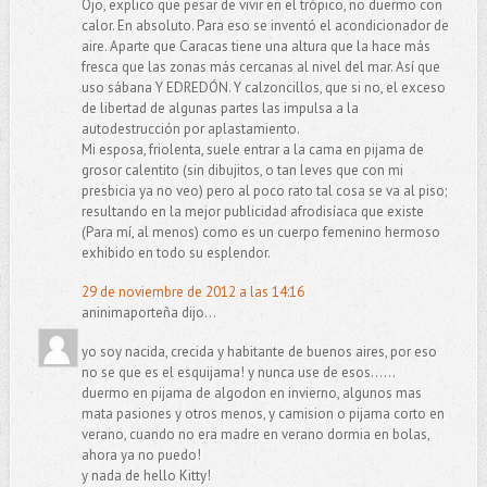
Ojo, explico que pesar de vivir en el trópico, no duermo con
calor. En absoluto. Para eso se inventó el acondicionador de
aire. Aparte que Caracas tiene una altura que la hace más
fresca que las zonas más cercanas al nivel del mar. Así que
uso sábana Y EDREDÓN. Y calzoncillos, que si no, el exceso
de libertad de algunas partes las impulsa a la
autodestrucción por aplastamiento.
Mi esposa, friolenta, suele entrar a la cama en pijama de
grosor calentito (sin dibujitos, o tan leves que con mi
presbicia ya no veo) pero al poco rato tal cosa se va al piso;
resultando en la mejor publicidad afrodisíaca que existe
(Para mí, al menos) como es un cuerpo femenino hermoso
exhibido en todo su esplendor.
29 de noviembre de 2012 a las 14:16
aninimaporteña dijo...
yo soy nacida, crecida y habitante de buenos aires, por eso
no se que es el esquijama! y nunca use de esos......
duermo en pijama de algodon en invierno, algunos mas
mata pasiones y otros menos, y camision o pijama corto en
verano, cuando no era madre en verano dormia en bolas,
ahora ya no puedo!
y nada de hello Kitty!