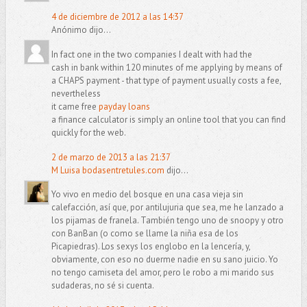
4 de diciembre de 2012 a las 14:37
Anónimo dijo...
In fact one in the two companies I dealt with had the
cash in bank within 120 minutes of me applying by means of
a CHAPS payment - that type of payment usually costs a fee,
nevertheless
it came free
payday loans
a finance calculator is simply an online tool that you can find
quickly for the web.
2 de marzo de 2013 a las 21:37
M Luisa bodasentretules.com
dijo...
Yo vivo en medio del bosque en una casa vieja sin
calefacción, así que, por antilujuria que sea, me he lanzado a
los pijamas de franela. También tengo uno de snoopy y otro
con BanBan (o como se llame la niña esa de los
Picapiedras). Los sexys los englobo en la lencería, y,
obviamente, con eso no duerme nadie en su sano juicio. Yo
no tengo camiseta del amor, pero le robo a mi marido sus
sudaderas, no sé si cuenta.