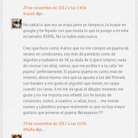
29 de noviembre de 2012 a las 14:56
Araceli
dijo...
No sabía lo que era un esquí jama yo tampoco, lo buqué en
google y he flipado con que exista lo que le pongo a mi niña
en tamaño XXXXL. No lo había visto nunca.
Creo que hace como 4 años que no me compro un pijama de
verano en condiciones, soy más de pantalón corto de
algodón y nadadora de 5€ ya dada de sí (pero limpios, nada
de cocinar con ella), vamos, que me podría ir a la calle “en
pijama” perfectamente. El pijama-pijama es como más de
invierno, ahora mismo otra que se apunta a los del Primark,
son baratos y me gusta el algodón que tienen, no raspa
cuando los lavas. A mi me da igual el dibujito mientras me
guste y no me importa sea infantil, los he tenido de
corazones, ositos, a cuadros, a rallas, lisos....me molan
suaves y calentitos porque realmente es que no hay mayor
gustazo que ponerse el pijama. Relaaaxxxx!!!!
29 de noviembre de 2012 a las 16:36
ANuRa
dijo...