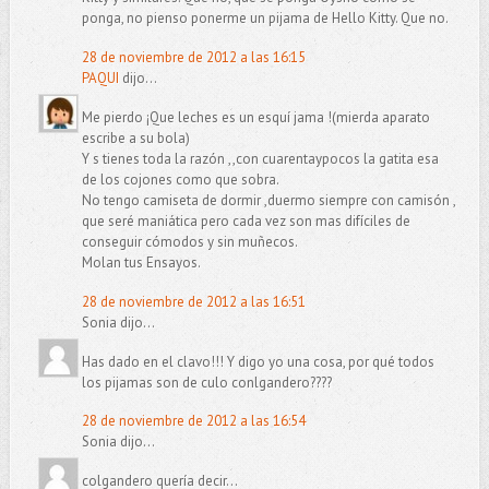
ponga, no pienso ponerme un pijama de Hello Kitty. Que no.
28 de noviembre de 2012 a las 16:15
PAQUI
dijo...
Me pierdo ¡Que leches es un esquí jama !(mierda aparato
escribe a su bola)
Y s tienes toda la razón ,,con cuarentaypocos la gatita esa
de los cojones como que sobra.
No tengo camiseta de dormir ,duermo siempre con camisón ,
que seré maniática pero cada vez son mas difíciles de
conseguir cómodos y sin muñecos.
Molan tus Ensayos.
28 de noviembre de 2012 a las 16:51
Sonia dijo...
Has dado en el clavo!!! Y digo yo una cosa, por qué todos
los pijamas son de culo conlgandero????
28 de noviembre de 2012 a las 16:54
Sonia dijo...
colgandero quería decir...