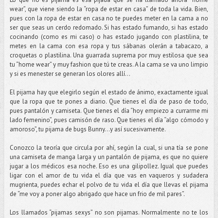
wear”, que viene siendo la “ropa de estar en casa” de toda la vida. Bien,
pues con la ropa de estar en casa no te puedes meter en la cama a no
ser que seas un cerdo redomado. Si has estado fumando, si has estado
cocinando (como es mi caso) o has estado jugando con plastilina, te
metes en la cama con esa ropa y tus sábanas olerán a tabacazo, a
croquetas o plastilina. Una guarrada suprema por muy estilosa que sea
tu “home wear” y muy fashion que tú te creas. A la cama se va uno limpio
y si es menester se generan los olores allí…
El pijama hay que elegirlo según el estado de ánimo, exactamente igual
que la ropa que te pones a diario. Que tienes el día de paso de todo,
pues pantalón y camiseta. Que tienes el día “hoy empiezo a currarme mi
lado femenino”, pues camisón de raso. Que tienes el día “algo cómodo y
amoroso”, tu pijama de bugs Bunny…y así sucesivamente.
Conozco la teoría que circula por ahí, según la cual, si una tía se pone
una camiseta de manga larga y un pantalón de pijama, es que no quiere
jugar a los médicos esa noche. Eso es una gilipollez. Igual que puedes
ligar con el amor de tu vida el día que vas en vaqueros y sudadera
mugrienta, puedes echar el polvo de tu vida el día que llevas el pijama
de “me voy a poner algo abrigado que hace un frio de mil pares”.
Los llamados “pijamas sexys” no son pijamas. Normalmente no te los