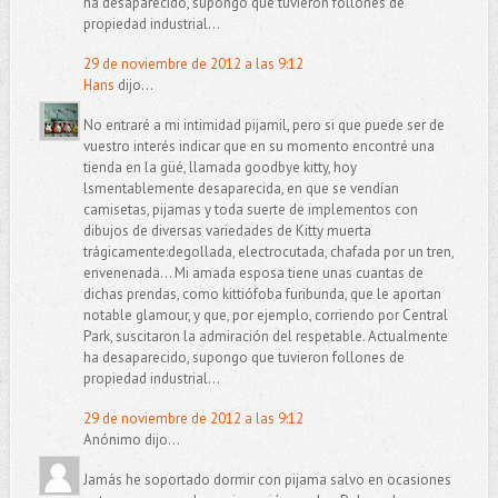
ha desaparecido, supongo que tuvieron follones de
propiedad industrial...
29 de noviembre de 2012 a las 9:12
Hans
dijo...
No entraré a mi intimidad pijamil, pero si que puede ser de
vuestro interés indicar que en su momento encontré una
tienda en la güé, llamada goodbye kitty, hoy
lsmentablemente desaparecida, en que se vendían
camisetas, pijamas y toda suerte de implementos con
dibujos de diversas variedades de Kitty muerta
trágicamente:degollada, electrocutada, chafada por un tren,
envenenada... Mi amada esposa tiene unas cuantas de
dichas prendas, como kittiófoba furibunda, que le aportan
notable glamour, y que, por ejemplo, corriendo por Central
Park, suscitaron la admiración del respetable. Actualmente
ha desaparecido, supongo que tuvieron follones de
propiedad industrial...
29 de noviembre de 2012 a las 9:12
Anónimo dijo...
Jamás he soportado dormir con pijama salvo en ocasiones