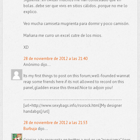
bolas..debe ser que vivis en sitios cálidos..porque no me lo
explico.
Veo mucha camiseta mugrienta para dormir y poco camisón.
Mañana me curro un excel cutre de los mios.
XD
28 de noviembre de 2012 a las 21:40
Anónimo dijo...
Its my first things to post on this forum,well-founded wannat
reap some friends here.if its not allowed to record on this
panel,gladden erase this thread.Nice to adjoin you!
---------------------------------------------------------------
[url=http://www.sexybags.info/rssrock.html]My designer
handabgs[/url]
28 de noviembre de 2012 a las 21:53
Burbuja
dijo...
Gracias a tu respuesta en twitter a qué es un "esquijama" (joer