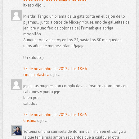
Itxaso dijo...
Mierda! Tengo un pijama de la gata tonta en el cajón de lo
pijamas...junto a otros de Mickey Mouse, uno de galletitas de
jenjibre y uno feo de cojones del Primark que abriga
mogollón...
Aunque todavía estoy en los 24, hasta los 30 me quedan
unos años de memez infantil!jajaja
Un saludo,;)
28 de noviembre de 2012 a las 18:36
cirugia plastica
dijo...
jejeje las mujeres son complicdas.... nosotros dormimos en
calzones y punto jeje
buen post
saludos
28 de noviembre de 2012 a las 18:45
Cristina
dijo...
Yo tenía un una camiseta de dormir de Tintín en el Congo a
la que tenía más amor y recuerdos que a cualquier otra