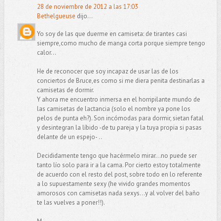
28 de noviembre de 2012 a las 17:03
Bethelgueuse
dijo...
Yo soy de las que duerme en camiseta: de tirantes casi
siempre,como mucho de manga corta porque siempre tengo
calor...
He de reconocer que soy incapaz de usar las de los
conciertos de Bruce,es como si me diera penita destinarlas a
camisetas de dormir.
Y ahora me encuentro inmersa en el horripilante mundo de
las camisetas de lactancia (solo el nombre ya pone los
pelos de punta eh?). Son incómodas para dormir, sietan fatal
y desintegran la líbido -de tu pareja y la tuya propia si pasas
delante de un espejo- ..
Decididamente tengo que hacérmelo mirar...no puede ser
tanto lío solo para ir a la cama. Por cierto estoy totalmente
de acuerdo con el resto del post, sobre todo en lo referente
a lo supuestamente sexy (he vivido grandes momentos
amorosos con camisetas nada sexys...y al volver del baño
te las vuelves a poner!!).