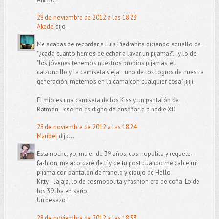
Ánimo!!
28 de noviembre de 2012 a las 18:23
Akede
dijo...
Me acabas de recordar a Luis Piedrahita diciendo aquello de
"¿cada cuanto hemos de echar a lavar un pijama?"...y lo de
"los jóvenes tenemos nuestros propios pijamas, el
calzoncillo y la camiseta vieja...uno de los logros de nuestra
generación, meternos en la cama con cualquier cosa" jijiji.
El mío es una camiseta de los Kiss y un pantalón de
Batman...eso no es digno de enseñarle a nadie XD
28 de noviembre de 2012 a las 18:24
Maribel
dijo...
Esta noche, yo, mujer de 39 años, cosmopolita y requete-
fashion, me acordaré de tí y de tu post cuando me calce mi
pijama con pantalon de franela y dibujo de Hello
Kitty...Jajaja, lo de cosmopolita y fashion era de coña. Lo de
los 39 iba en serio.
Un besazo !
28 de noviembre de 2012 a las 18:33