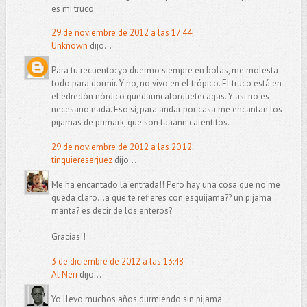
es mi truco.
29 de noviembre de 2012 a las 17:44
Unknown
dijo...
Para tu recuento: yo duermo siempre en bolas, me molesta
todo para dormir. Y no, no vivo en el trópico. El truco está en
el edredón nórdico quedauncalorquetecagas. Y así no es
necesario nada. Eso sí, para andar por casa me encantan los
pijamas de primark, que son taaann calentitos.
29 de noviembre de 2012 a las 20:12
tinquiereserjuez
dijo...
Me ha encantado la entrada!! Pero hay una cosa que no me
queda claro...a que te refieres con esquijama?? un pijama
manta? es decir de los enteros?
Gracias!!
3 de diciembre de 2012 a las 13:48
Al Neri
dijo...
Yo llevo muchos años durmiendo sin pijama.