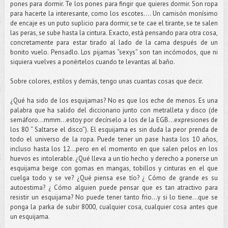
pones para dormir. Te los pones para fingir que quieres dormir. Son ropa
para hacerte la interesante, como los escotes…. Un camisón monísimo
de encaje es un puto suplicio para dormir, se te cae el tirante, se te salen
las peras, se sube hasta la cintura. Exacto, está pensando para otra cosa,
concretamente para estar tirado al lado de la cama después de un
bonito vuelo. Pensadlo. Los pijamas “sexys” son tan incómodos, que ni
siquiera vuelves a ponértelos cuando te levantas al baño.
Sobre colores, estilos y demás, tengo unas cuantas cosas que decir.
¿Qué ha sido de los esquijamas? No es que los eche de menos. Es una
palabra que ha salido del diccionario junto con metralleta y disco (de
semáforo...mmm...estoy por decírselo a los de la EGB...expresiones de
los 80 “ Saltarse el disco”). El esquijama es sin duda la peor prenda de
todo el universo de la ropa. Puede tener un pase hasta los 10 años,
incluso hasta los 12...pero en el momento en que salen pelos en los
huevos es intolerable. ¿Qué lleva a un tío hecho y derecho a ponerse un
esquijama beige con gomas en mangas, tobillos y cinturas en el que
cuelga todo y se ve? ¿Qué piensa ese tío? ¿ Cómo de grande es su
autoestima? ¿ Cómo alguien puede pensar que es tan atractivo para
resistir un esquijama? No puede tener tanto frio...y si lo tiene...que se
ponga la parka de subir 8000, cualquier cosa, cualquier cosa antes que
un esquijama.