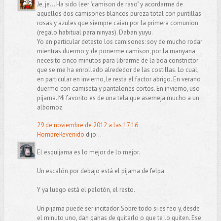
Je, je... Ha sido leer "camison de raso" y acordarme de
aquellos dos camisones blancos pureza total con puntillas
rosas y azules que siempre caian por la primera comunion
(regalo habitual para ninyas). Daban yuyu.
Yo en particular detesto los camisones: soy de mucho rodar
mientras duermo y, de ponerme camison, por la manyana
necesito cinco minutos para librarme de la boa constrictor
que se me ha enrollado alrededor de las costillas. Lo cual,
en particular en invierno, le resta el factor abrigo. En verano
duermo con camiseta y pantalones cortos. En invierno, uso
pijama. Mi favorito es de una tela que asemeja mucho a un
albornoz.
29 de noviembre de 2012 a las 17:16
HombreRevenido
dijo...
El esquijama es lo mejor de lo mejor.
Un escalón por debajo está el pijama de felpa.
Y ya luego está el pelotón, el resto.
Un pijama puede ser incitador. Sobre todo si es feo y, desde
el minuto uno, dan ganas de quitarlo o que te lo quiten. Ese