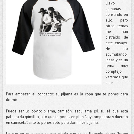
Llevo
semanas
pensando en
ello, pero
otros temas
me han
distraído de
este ensayo.
He ido
acumulando
ideas y es un
tema muy
complejo,
veremos que
sale.
Para empezar, el concepto: el pijama es la ropa que te pones para
dormir.
Puede ser lo obvio: pijama, camisón, esquijama (sí, sí...sé que está
palabra da grimilla), o lo que te pones en plan “soy rompedora y duermo
en camiseta”. Si te lo pones solo para dormir es pijama.
Lo que no es pijama es esa pijada que se ha llamado ahora “home