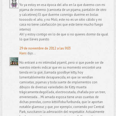
Yo ya estoy en esa época del año en la que duermo con mi
pijama de invierno (camiseta de un pijama, pantalón de otro
y calcetines) El que duerme conmigo duerme en bolas
toooodo el año, y no Moli, este no es un sitio cálido y mi
casa no tiene calefacción (es que este tiene mucho fuego
interno)
Ah! y estoy contigo en lo de que si no quieres dormir da igual
lo que lleves puesto
29 de noviembre de 2012 a las 9:03
Hans
dijo...
No entraré a mi intimidad pijamil, pero si que puede ser de
vuestro interés indicar que en su momento encontré una
tienda en la güé, llamada goodbye kitty, hoy
lsmentablemente desaparecida, en que se vendían
camisetas, pijamas y toda suerte de implementos con
dibujos de diversas variedades de Kitty muerta
trágicamente:degollada, electrocutada, chafada por un tren,
envenenada... Mi amada esposa tiene unas cuantas de
dichas prendas, como kittiófoba furibunda, que le aportan
notable glamour, y que, por ejemplo, corriendo por Central
Park, suscitaron la admiración del respetable. Actualmente