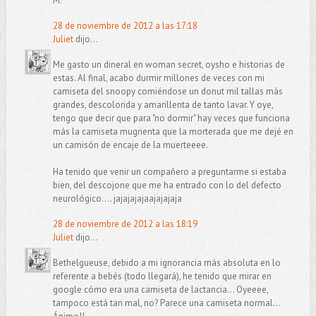
M.
28 de noviembre de 2012 a las 17:18
Juliet
dijo...
Me gasto un dineral en woman secret, oysho e historias de
estas. Al final, acabo durmir millones de veces con mi
camiseta del snoopy comiéndose un donut mil tallas más
grandes, descolorida y amarillenta de tanto lavar. Y oye,
tengo que decir que para "no dormir" hay veces que funciona
más la camiseta mugrienta que la morterada que me dejé en
un camisón de encaje de la muerteeee.
Ha tenido que venir un compañero a preguntarme si estaba
bien, del descojone que me ha entrado con lo del defecto
neurológico.... jajajajajaajajajaja
28 de noviembre de 2012 a las 18:19
Juliet
dijo...
Bethelgueuse, debido a mi ignorancia más absoluta en lo
referente a bebés (todo llegará), he tenido que mirar en
google cómo era una camiseta de lactancia... Oyeeee,
tampoco está tan mal, no? Parece una camiseta normal...