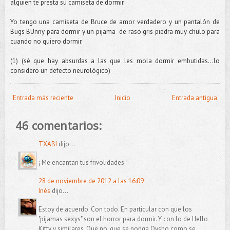
alguien te presta su camiseta de dormir…
Yo tengo una camiseta de Bruce de amor verdadero y un pantalón de
Bugs BUnny para dormir y un pijama de raso gris piedra muy chulo para
cuando no quiero dormir.
(1) (sé que hay absurdas a las que les mola dormir embutidas…lo
considero un defecto neurológico)
Entrada más reciente
Inicio
Entrada antigua
46 comentarios:
TXABI
dijo...
¡ Me encantan tus frivolidades !
28 de noviembre de 2012 a las 16:09
Inés
dijo...
Estoy de acuerdo. Con todo. En particular con que los
"pijamas sexys" son el horror para dormir. Y con lo de Hello
Kitty y similares. Que no, que se ponga Oysho como se