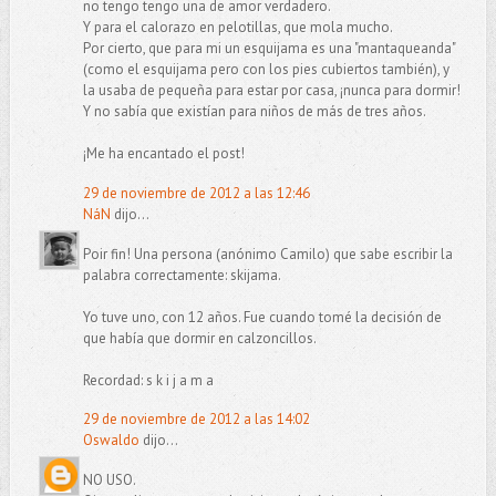
no tengo tengo una de amor verdadero.
Y para el calorazo en pelotillas, que mola mucho.
Por cierto, que para mi un esquijama es una "mantaqueanda"
(como el esquijama pero con los pies cubiertos también), y
la usaba de pequeña para estar por casa, ¡nunca para dormir!
Y no sabía que existían para niños de más de tres años.
¡Me ha encantado el post!
29 de noviembre de 2012 a las 12:46
NáN
dijo...
Poir fin! Una persona (anónimo Camilo) que sabe escribir la
palabra correctamente: skijama.
Yo tuve uno, con 12 años. Fue cuando tomé la decisión de
que había que dormir en calzoncillos.
Recordad: s k i j a m a
29 de noviembre de 2012 a las 14:02
Oswaldo
dijo...
NO USO.