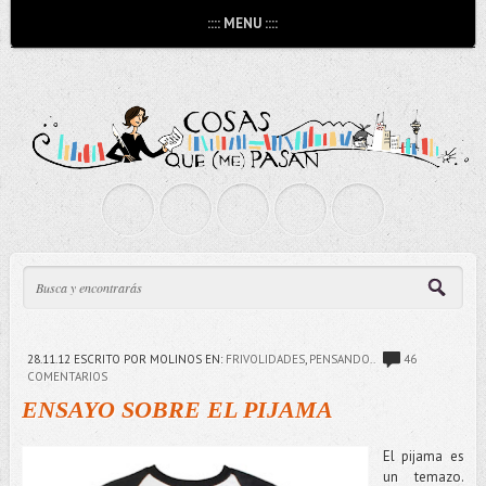
:::: MENU ::::
28.11.12
ESCRITO POR MOLINOS
EN:
FRIVOLIDADES
,
PENSANDO..
46
COMENTARIOS
ENSAYO SOBRE EL PIJAMA
El pijama es
un temazo.