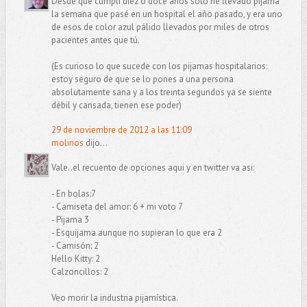
Desde que cumplí diez o doce años sólo he llevado pijama
la semana que pasé en un hospital el año pasado, y era uno
de esos de color azul pálido llevados por miles de otros
pacientes antes que tú.
(Es curioso lo que sucede con los pijamas hospitalarios:
estoy seguro de que se lo pones a una persona
absolutamente sana y a los treinta segundos ya se siente
débil y cansada, tienen ese poder)
29 de noviembre de 2012 a las 11:09
molinos
dijo...
Vale..el recuento de opciones aqui y en twitter va asi:
- En bolas:7
- Camiseta del amor: 6 + mi voto 7
- Pijama 3
- Esquijama aunque no supieran lo que era 2
- Camisón: 2
Hello Kitty: 2
Calzoncillos: 2
Veo morir la industria pijamística.