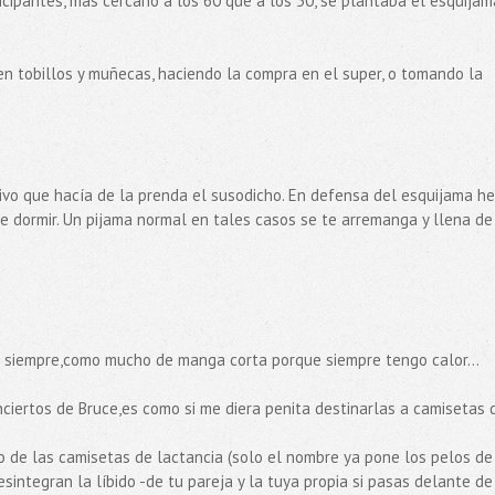
ticipantes, mas cercano a los 60 que a los 50, se plantaba el esquijam
 en tobillos y muñecas, haciendo la compra en el super, o tomando la
ivo que hacía de la prenda el susodicho. En defensa del esquijama he
e dormir. Un pijama normal en tales casos se te arremanga y llena de
i siempre,como mucho de manga corta porque siempre tengo calor...
ciertos de Bruce,es como si me diera penita destinarlas a camisetas 
 de las camisetas de lactancia (solo el nombre ya pone los pelos de
esintegran la líbido -de tu pareja y la tuya propia si pasas delante de