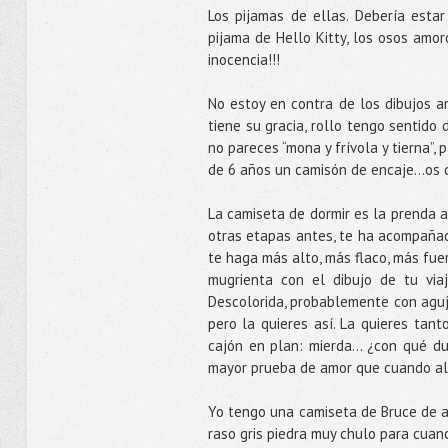
Los pijamas de ellas. Debería est
pijama de Hello Kitty, los osos amoro
inocencia!!!
No estoy en contra de los dibujos a
tiene su gracia, rollo tengo sentido 
no pareces “mona y frívola y tierna”
de 6 años un camisón de encaje...os 
La camiseta de dormir es la prenda 
otras etapas antes, te ha acompañado
te haga más alto, más flaco, más fuer
mugrienta con el dibujo de tu viaj
Descolorida, probablemente con aguj
pero la quieres así. La quieres tan
cajón en plan: mierda... ¿con qué 
mayor prueba de amor que cuando al
Yo tengo una camiseta de Bruce de a
raso gris piedra muy chulo para cuand