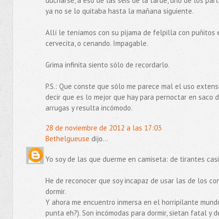
ducharse, a eso de las seis de la tarde, uno de los par
ya no se lo quitaba hasta la mañana siguiente.
Allí le teníamos con su pijama de felpilla con puñitos
cervecita, o cenando. Impagable.
Grima infinita siento sólo de recordarlo.
P.S.: Que conste que sólo me parece mal el uso extens
decir que es lo mejor que hay para pernoctar en saco d
arrugas y resulta incómodo.
28 de noviembre de 2012 a las 17:03
Bethelgueuse
dijo...
Yo soy de las que duerme en camiseta: de tirantes cas
He de reconocer que soy incapaz de usar las de los con
dormir.
Y ahora me encuentro inmersa en el horripilante mundo
punta eh?). Son incómodas para dormir, sietan fatal y d