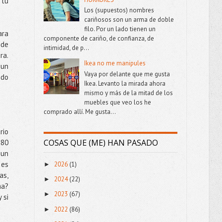
 tu
Los (supuestos) nombres
cariñosos son un arma de doble
filo. Por un lado tienen un
ara
componente de cariño, de confianza, de
 de
intimidad, de p...
ra.
Ikea no me manipules
 un
Vaya por delante que me gusta
ndo
Ikea. Levanto la mirada ahora
mismo y más de la mitad de los
muebles que veo los he
comprado allí. Me gusta...
rio
COSAS QUE (ME) HAN PASADO
 80
 un
 es
2026
(1)
►
as,
2024
(22)
►
ma?
2023
(67)
►
 si
2022
(86)
►