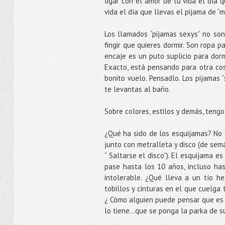
ligar con el amor de tu vida el día
vida el día que llevas el pijama de “
Los llamados “pijamas sexys” no son
fingir que quieres dormir. Son ropa 
encaje es un puto suplicio para dormi
Exacto, está pensando para otra co
bonito vuelo. Pensadlo. Los pijamas 
te levantas al baño.
Sobre colores, estilos y demás, teng
¿Qué ha sido de los esquijamas? No 
junto con metralleta y disco (de semá
“ Saltarse el disco”). El esquijama e
pase hasta los 10 años, incluso ha
intolerable. ¿Qué lleva a un tío 
tobillos y cinturas en el que cuelga
¿ Cómo alguien puede pensar que es ta
lo tiene...que se ponga la parka de s