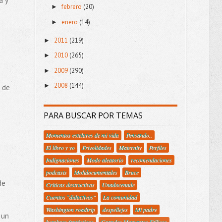
a y
febrero
(20)
►
enero
(14)
►
2011
(219)
►
2010
(265)
►
2009
(290)
►
2008
(144)
►
 de
PARA BUSCAR POR TEMAS
Momentos estelares de mi vida
Pensando..
El libro y yo
Frivolidades
Maternity
Perfiles
Indignaciones
Modo aleatorio
recomendaciones
podcasts
Molidocumentales
Bruce
de
Criticas destructivas
Unadocenade
Cuentos "didactivos"
La comunidad
Washington roadtrip
despellejes
Mi padre
 un
hombres fantásticos
Grandes Momentos Etílicos