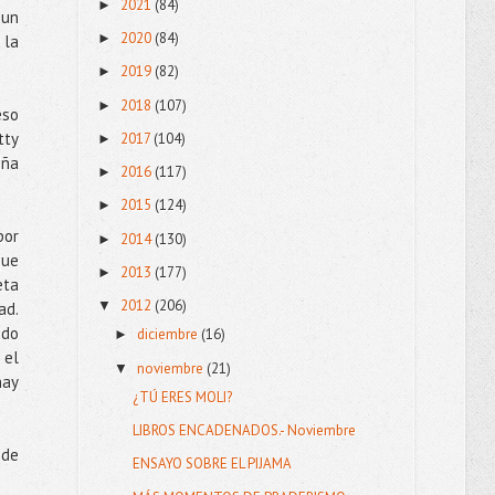
2021
(84)
►
 un
2020
(84)
►
 la
2019
(82)
►
2018
(107)
►
eso
tty
2017
(104)
►
iña
2016
(117)
►
2015
(124)
►
por
2014
(130)
►
que
2013
(177)
►
eta
2012
(206)
▼
ad.
ado
diciembre
(16)
►
 el
noviembre
(21)
▼
hay
¿TÚ ERES MOLI?
LIBROS ENCADENADOS.- Noviembre
 de
ENSAYO SOBRE EL PIJAMA