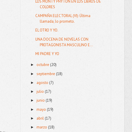
LOS MONTY PHYTON EN LOS LIBROS DE
COLORES
CAMPAÑA ELECTORAL (VI): Última
llamada, lo prometo.
EL OTRO Y YO.
UNA DOCENA DE NOVELAS CON
PROTAGONISTA MASCULINO E...
MI PADRE Y YO
octubre
(20)
►
septiembre
(18)
►
agosto
(7)
►
julio
(17)
►
junio
(19)
►
mayo
(19)
►
abril
(17)
►
marzo
(18)
►