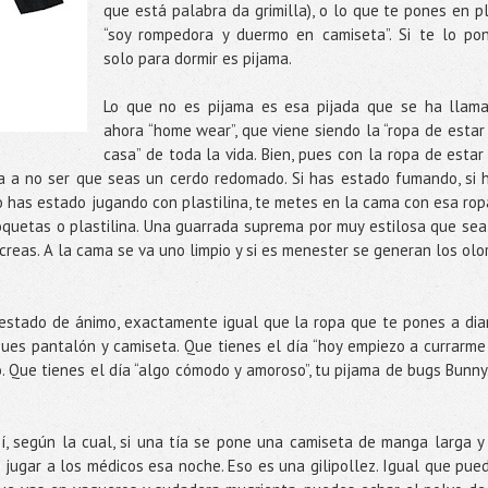
que está palabra da grimilla), o lo que te pones en p
“soy rompedora y duermo en camiseta”. Si te lo po
solo para dormir es pijama.
Lo que no es pijama es esa pijada que se ha llam
ahora “home wear”, que viene siendo la “ropa de estar
casa” de toda la vida. Bien, pues con la ropa de estar
 a no ser que seas un cerdo redomado. Si has estado fumando, si 
 has estado jugando con plastilina, te metes en la cama con esa rop
oquetas o plastilina. Una guarrada suprema por muy estilosa que sea
creas. A la cama se va uno limpio y si es menester se generan los olo
 estado de ánimo, exactamente igual que la ropa que te pones a diar
pues pantalón y camiseta. Que tienes el día “hoy empiezo a currarme
. Que tienes el día “algo cómodo y amoroso”, tu pijama de bugs Bunn
hí, según la cual, si una tía se pone una camiseta de manga larga y
 jugar a los médicos esa noche. Eso es una gilipollez. Igual que pue