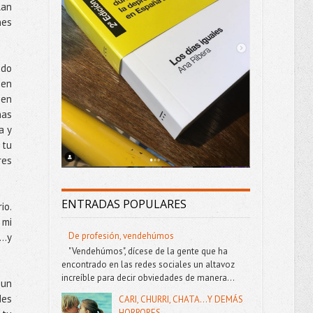
lan
nes
ado
 en
 en
has
a y
 tu
res
ENTRADAS POPULARES
io.
 mi
De profesión, vendehúmos
y…y
"Vendehúmos", dícese de la gente que ha
encontrado en las redes sociales un altavoz
increíble para decir obviedades de manera...
 un
des
CARI, CHURRI, CHATA...Y DEMÁS
HORRORES