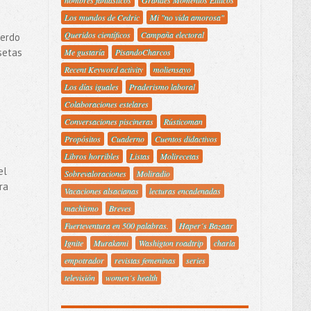
Los mundos de Cedric
Mi "no vida amorosa"
Queridos científicos
Campaña electoral
uerdo
setas
Me gustaría
PisandoCharcos
Recent Keyword activity
moliensayo
Los días iguales
Praderismo laboral
Colaboraciones estelares
Conversaciones piscineras
Rústicoman
Propósitos
Cuaderno
Cuentos didactivos
Libros horribles
Listas
Molirecetas
el
Sobrevaloraciones
Moliradio
ra
Vacaciones alsacianas
lecturas encadenadas
machismo
Breves
Fuerteventura en 500 palabras.
Haper´s Bazaar
Ignite
Murakami
Washigton roadtrip
charla
empotrador
revistas femeninas
series
televisión
women´s health