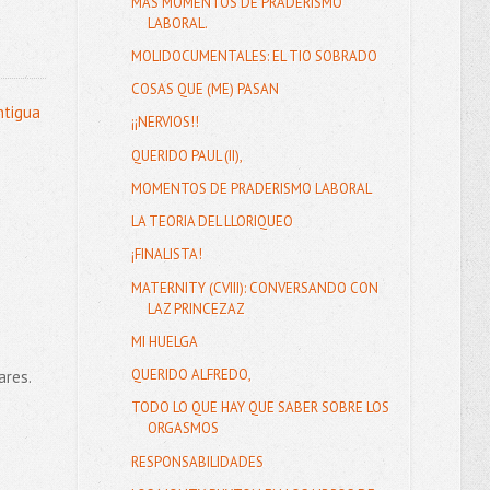
MÁS MOMENTOS DE PRADERISMO
LABORAL.
MOLIDOCUMENTALES: EL TIO SOBRADO
COSAS QUE (ME) PASAN
ntigua
¡¡NERVIOS!!
QUERIDO PAUL (II),
MOMENTOS DE PRADERISMO LABORAL
LA TEORIA DEL LLORIQUEO
¡FINALISTA!
MATERNITY (CVIII): CONVERSANDO CON
LAZ PRINCEZAZ
MI HUELGA
QUERIDO ALFREDO,
ares.
TODO LO QUE HAY QUE SABER SOBRE LOS
ORGASMOS
RESPONSABILIDADES