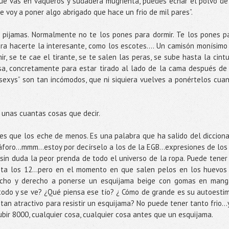
 que vas en vaqueros y sudadera mugrienta, puedes echar el polvo de
me voy a poner algo abrigado que hace un frio de mil pares”.
 pijamas. Normalmente no te los pones para dormir. Te los pones p
para hacerte la interesante, como los escotes…. Un camisón monísimo
r, se te cae el tirante, se te salen las peras, se sube hasta la cintu
sa, concretamente para estar tirado al lado de la cama después de
“sexys” son tan incómodos, que ni siquiera vuelves a ponértelos cua
o unas cuantas cosas que decir.
es que los eche de menos. Es una palabra que ha salido del dicciona
foro...mmm...estoy por decírselo a los de la EGB...expresiones de los
s sin duda la peor prenda de todo el universo de la ropa. Puede tener
sta los 12...pero en el momento en que salen pelos en los huevos
hecho y derecho a ponerse un esquijama beige con gomas en mang
 todo y se ve? ¿Qué piensa ese tío? ¿ Cómo de grande es su autoesti
n atractivo para resistir un esquijama? No puede tener tanto frio...y
ubir 8000, cualquier cosa, cualquier cosa antes que un esquijama.