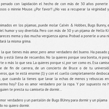
ar penado con lapidación el hecho de con más de 30 años ponerte
sos o minnie Mouse. ¡¡Por favor!! ¡¡No vas a recuperar la virginidad y
nimados en los pijamas, puede molar Calvin & Hobbes, Bugs Bunny, 
del humor y soy divertida. Pero con más de 30 y un pijama de Hello Ki
, pareces mema y das mucha vergüenza ajena. Probad a ponerle a una n
dará la misma grima.
a la que tienes más amor, pero amor verdadero del bueno. Ha pasado 
 y está llena de recuerdos. No la quieres porque sea bonita, ni por
te o más lo que sea. La quieres porque sí, por ser como es. Esa camis
e de fin de carrera, de un concierto de Bruce o de tu universid
eros, que te está enorme (1) y con el cuello completamente desboc
to, que cuando la tienes que lavar la echas de menos y rebuscas en
duermo hoy? Eso es amor verdadero por la ropa. Y por supuesto no 
guien te presta su camiseta de dormir…
mor verdadero y un pantalón de Bugs BUnny para dormir y un pijama
o no quiero dormir.