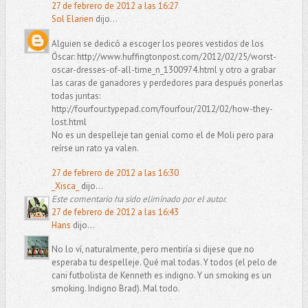
27 de febrero de 2012 a las 16:27
Sol Elarien
dijo...
Alguien se dedicó a escoger los peores vestidos de los
Óscar: http://www.huffingtonpost.com/2012/02/25/worst-
oscar-dresses-of-all-time_n_1300974.html y otro a grabar
las caras de ganadores y perdedores para después ponerlas
todas juntas:
http://fourfour.typepad.com/fourfour/2012/02/how-they-
lost.html
No es un despelleje tan genial como el de Moli pero para
reírse un rato ya valen.
27 de febrero de 2012 a las 16:30
_Xisca_
dijo...
Este comentario ha sido eliminado por el autor.
27 de febrero de 2012 a las 16:43
Hans
dijo...
No lo ví, naturalmente, pero mentiría si dijese que no
esperaba tu despelleje. Qué mal todas. Y todos (el pelo de
cani futbolista de Kenneth es indigno. Y un smoking es un
smoking. Indigno Brad). Mal todo.