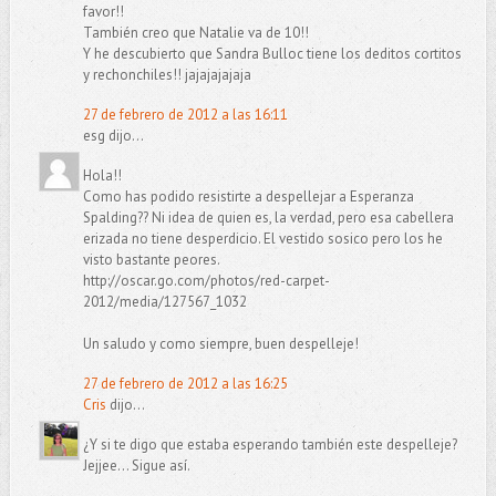
favor!!
También creo que Natalie va de 10!!
Y he descubierto que Sandra Bulloc tiene los deditos cortitos
y rechonchiles!! jajajajajaja
27 de febrero de 2012 a las 16:11
esg dijo...
Hola!!
Como has podido resistirte a despellejar a Esperanza
Spalding?? Ni idea de quien es, la verdad, pero esa cabellera
erizada no tiene desperdicio. El vestido sosico pero los he
visto bastante peores.
http://oscar.go.com/photos/red-carpet-
2012/media/127567_1032
Un saludo y como siempre, buen despelleje!
27 de febrero de 2012 a las 16:25
Cris
dijo...
¿Y si te digo que estaba esperando también este despelleje?
Jejjee... Sigue así.