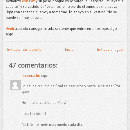
Actualizo
con Paz
y su pose "porque yo lo valgo"..su escorzo, " mueve tus
caderas" y su vestido de " esta noche no pierdo el zumo de maracuya
light con sacarina que voy a tomarme..lo apoyo en el vestido". No se
puede ser más absurda.
Heidi..
cuando consiga mirarla sin tener que entrecerrar los ojos digo
algo...
Entrada más reciente
Inicio
Entrada antigua
47 comentarios:
paparracho
dijo...
Lo del pelo sucio de Brad es asqueroso hasta la náusea! Por
qué?
Horrible el vestido de Meryl.
Tina fey, ídola!
Nick Nolte mete más miedo cada día.