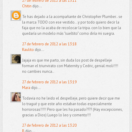
27 de febrero de 2012 a las 13:11
Chitin
dijo...
Te has dejado a la acompañante de Christopher Plumber.. se
la marca TODO con ese vestido...y por todo quiero decir la
faja que no la acaba de recolocar la tripa. con lo bien que la
quedaría un modelo más "sueltito" como diría mi suegra.
27 de febrero de 2012 a las 13:18
Raulito
dijo...
Jajaja es que me parto, sin duda los post de despelleje
forman el triunvirato con Maternity y Cedric, genial moli!!!!
no cambies nunca..
27 de febrero de 2012 a las 13:19
Mara
dijo...
Todavia no he leido el despelleje, pero quiere decir que me
lo tragué y que este año estaban todas especialmente
horrorosas!!!!! Pero que les ha pasado???? (Hay excepciones,
gracias a Dios) Luego lo leo y comento!!!
27 de febrero de 2012 a las 13:20
B
dijo...