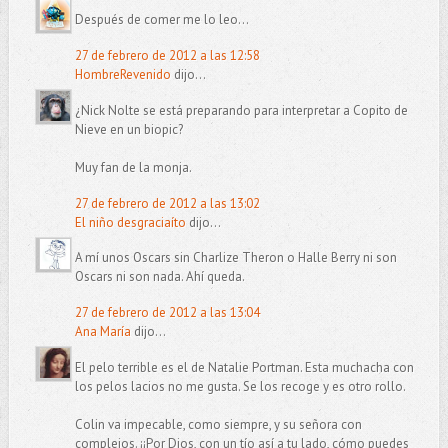
Después de comer me lo leo...
27 de febrero de 2012 a las 12:58
HombreRevenido
dijo...
¿Nick Nolte se está preparando para interpretar a Copito de
Nieve en un biopic?
Muy fan de la monja.
27 de febrero de 2012 a las 13:02
El niño desgraciaíto
dijo...
A mí unos Oscars sin Charlize Theron o Halle Berry ni son
Oscars ni son nada. Ahí queda.
27 de febrero de 2012 a las 13:04
Ana María
dijo...
El pelo terrible es el de Natalie Portman. Esta muchacha con
los pelos lacios no me gusta. Se los recoge y es otro rollo.
Colin va impecable, como siempre, y su señora con
complejos. ¡¡Por Dios, con un tío así a tu lado, cómo puedes