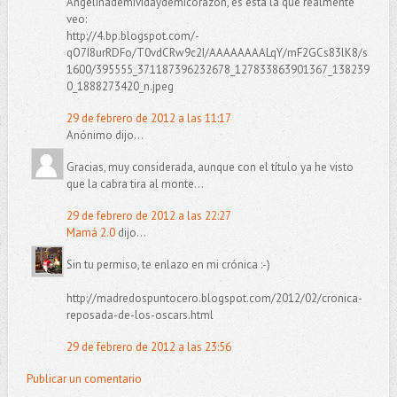
Angelinademividaydemicorazón, es esta la que realmente
veo:
http://4.bp.blogspot.com/-
qO7I8urRDFo/T0vdCRw9c2I/AAAAAAAALqY/mF2GCs83lK8/s
1600/395555_371187396232678_127833863901367_138239
0_1888273420_n.jpeg
29 de febrero de 2012 a las 11:17
Anónimo dijo...
Gracias, muy considerada, aunque con el título ya he visto
que la cabra tira al monte...
29 de febrero de 2012 a las 22:27
Mamá 2.0
dijo...
Sin tu permiso, te enlazo en mi crónica :-)
http://madredospuntocero.blogspot.com/2012/02/cronica-
reposada-de-los-oscars.html
29 de febrero de 2012 a las 23:56
Publicar un comentario