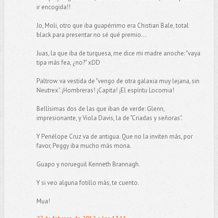
ir encogida!!
Jo, Moli, otro que iba guapérrimo era Chistian Bale, total
black para presentar no sé qué premio...
Juas, la que iba de turquesa, me dice mi madre anoche: "vaya
tipa más fea, ¿no?" xDD
Paltrow va vestida de "vengo de otra galaxia muy lejana, sin
Neutrex". ¡Hombreras! ¡Capita! ¡El espíritu Locomia!
Bellísimas dos de las que iban de verde: Glenn,
impresionante, y Viola Davis, la de "Criadas y señoras".
Y Penélope Cruz va de antigua. Que no la inviten más, por
favor, Peggy iba mucho más mona.
Guapo y norueguil Kenneth Brannagh.
Y si veo alguna fotillo más, te cuento.
Mua!