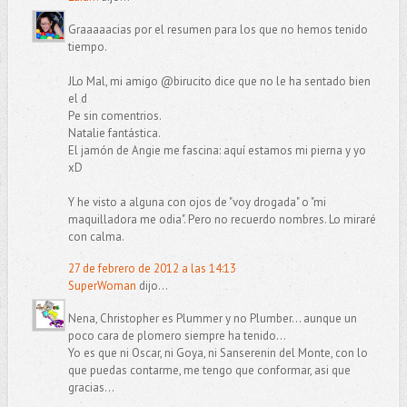
Graaaaacias por el resumen para los que no hemos tenido
tiempo.
JLo Mal, mi amigo @birucito dice que no le ha sentado bien
el d
Pe sin comentrios.
Natalie fantástica.
El jamón de Angie me fascina: aquí estamos mi pierna y yo
xD
Y he visto a alguna con ojos de "voy drogada" o "mi
maquilladora me odia". Pero no recuerdo nombres. Lo miraré
con calma.
27 de febrero de 2012 a las 14:13
SuperWoman
dijo...
Nena, Christopher es Plummer y no Plumber... aunque un
poco cara de plomero siempre ha tenido...
Yo es que ni Oscar, ni Goya, ni Sanserenin del Monte, con lo
que puedas contarme, me tengo que conformar, asi que
gracias...