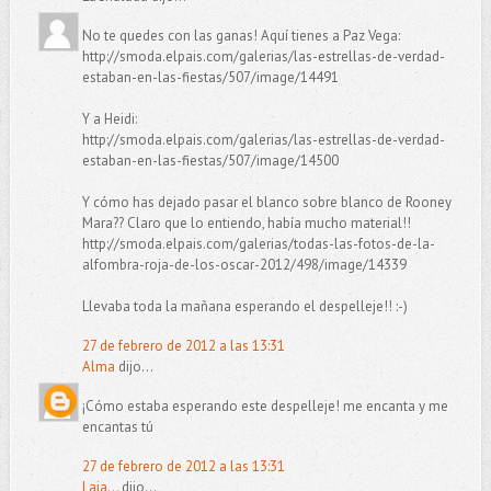
No te quedes con las ganas! Aquí tienes a Paz Vega:
http://smoda.elpais.com/galerias/las-estrellas-de-verdad-
estaban-en-las-fiestas/507/image/14491
Y a Heidi:
http://smoda.elpais.com/galerias/las-estrellas-de-verdad-
estaban-en-las-fiestas/507/image/14500
Y cómo has dejado pasar el blanco sobre blanco de Rooney
Mara?? Claro que lo entiendo, había mucho material!!
http://smoda.elpais.com/galerias/todas-las-fotos-de-la-
alfombra-roja-de-los-oscar-2012/498/image/14339
Llevaba toda la mañana esperando el despelleje!! :-)
27 de febrero de 2012 a las 13:31
Alma
dijo...
¡Cómo estaba esperando este despelleje! me encanta y me
encantas tú
27 de febrero de 2012 a las 13:31
Laia...
dijo...