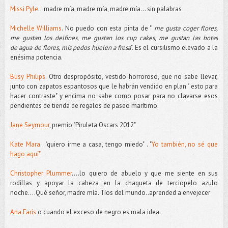
Missi Pyle
...madre mía, madre mía, madre mía... sin palabras
Michelle Williams
. No puedo con esta pinta de "
me gusta coger flores,
me gustan los delfines, me gustan los cup cakes, me gustan las botas
de agua de flores, mis pedos huelen a fresa
". Es el cursilismo elevado a la
enésima potencia.
Busy Philips
. Otro despropósito, vestido horroroso, que no sabe llevar,
junto con zapatos espantosos que le habrán vendido en plan " esto para
hacer contraste" y encima no sabe como posar para no clavarse esos
pendientes de tienda de regalos de paseo marítimo.
Jane Seymour
, premio "Piruleta Oscars 2012"
Kate Mara
..."quiero irme a casa, tengo miedo" . "
Yo también, no sé que
hago aquí"
Christopher Plummer
....lo quiero de abuelo y que me siente en sus
rodillas y apoyar la cabeza en la chaqueta de terciopelo azulo
noche....Qué señor, madre mía. Tíos del mundo..aprended a envejecer
Ana Faris
o cuando el exceso de negro es mala idea.