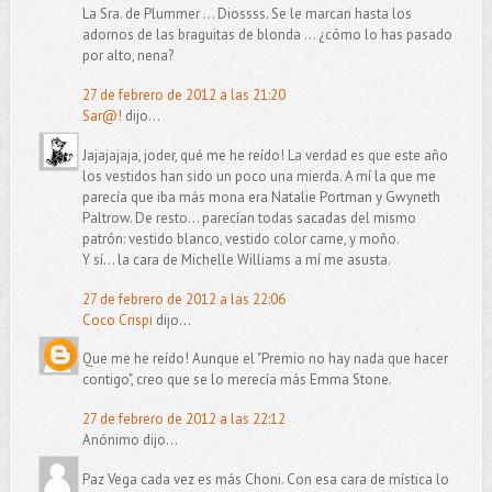
La Sra. de Plummer ... Diossss. Se le marcan hasta los
adornos de las braguitas de blonda ... ¿cómo lo has pasado
por alto, nena?
27 de febrero de 2012 a las 21:20
Sar@!
dijo...
Jajajajaja, joder, qué me he reído! La verdad es que este año
los vestidos han sido un poco una mierda. A mí la que me
parecía que iba más mona era Natalie Portman y Gwyneth
Paltrow. De resto... parecían todas sacadas del mismo
patrón: vestido blanco, vestido color carne, y moño.
Y sí... la cara de Michelle Williams a mí me asusta.
27 de febrero de 2012 a las 22:06
Coco Crispi
dijo...
Que me he reído! Aunque el "Premio no hay nada que hacer
contigo", creo que se lo merecía más Emma Stone.
27 de febrero de 2012 a las 22:12
Anónimo dijo...
Paz Vega cada vez es más Choni. Con esa cara de mística lo