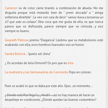
Cameron
va de color carne tirando a combinación de abuela. No me
disgusta porque está mutando bien de " joven alocada" a " amiga
solterona divertida" . La veo con cara de decir "
vamos fuera a tomarnos un
GT que esto es coñazo
". Otra cosa que me gusta de ella, es que nunca
parece que va disfrazada, parece siempre que va cómoda...y eso
siempre es bueno.
Gwyneth Paltrow
, premio "Elegancia". Lástima que su metabolismo esté
acabando con ella, esos hombros huesudos son un horror.
Sandra Bullock...
"quielo sel china"
¿ Os acordais de Julia Ormond? Os juro que es
ésta.
La madrastra y las hermanastras de Cenicienta.
Flipo en colores.
Pues se acabó lo que se daba por este año. Opss..un momento...
¿ Donde está Paz Vega? y ¿ Heidi?....
así no hay manera de hacer un
despelleje en condiciones. ¿Dónde quedan las buenas costumbres?