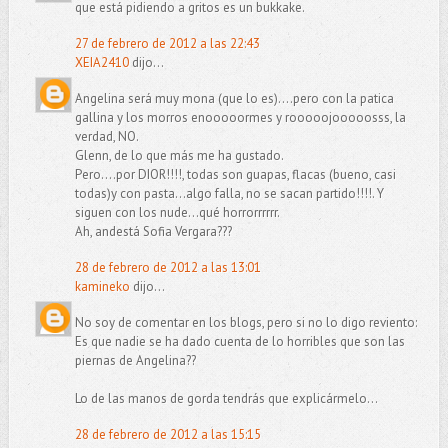
que está pidiendo a gritos es un bukkake.
27 de febrero de 2012 a las 22:43
XEIA2410
dijo...
Angelina será muy mona (que lo es)....pero con la patica
gallina y los morros enooooormes y rooooojooooosss, la
verdad, NO.
Glenn, de lo que más me ha gustado.
Pero....por DIOR!!!!, todas son guapas, flacas (bueno, casi
todas)y con pasta...algo falla, no se sacan partido!!!!. Y
siguen con los nude...qué horrorrrrrr.
Ah, andestá Sofia Vergara???
28 de febrero de 2012 a las 13:01
kamineko
dijo...
No soy de comentar en los blogs, pero si no lo digo reviento:
Es que nadie se ha dado cuenta de lo horribles que son las
piernas de Angelina??
Lo de las manos de gorda tendrás que explicármelo...
28 de febrero de 2012 a las 15:15