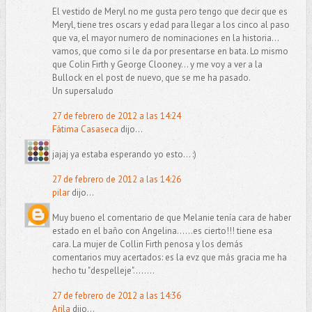
El vestido de Meryl no me gusta pero tengo que decir que es
Meryl, tiene tres oscars y edad para llegar a los cinco al paso
que va, el mayor numero de nominaciones en la historia...
vamos, que como si le da por presentarse en bata. Lo mismo
que Colin Firth y George Clooney... y me voy a ver a la
Bullock en el post de nuevo, que se me ha pasado.
Un supersaludo
27 de febrero de 2012 a las 14:24
Fátima Casaseca
dijo...
jajaj ya estaba esperando yo esto... :)
27 de febrero de 2012 a las 14:26
pilar
dijo...
Muy bueno el comentario de que Melanie tenía cara de haber
estado en el baño con Angelina......es cierto!!! tiene esa
cara. La mujer de Collin Firth penosa y los demás
comentarios muy acertados: es la evz que más gracia me ha
hecho tu "despelleje"........
27 de febrero de 2012 a las 14:36
Arila
dijo...