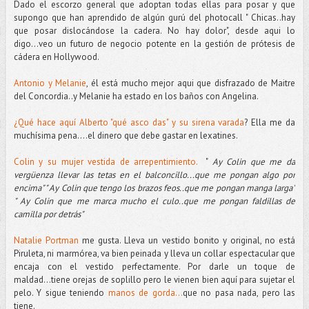
Dado el escorzo general que adoptan todas ellas para posar y que
supongo que han aprendido de algún gurú del photocall " Chicas..hay
que posar dislocándose la cadera. No hay dolor", desde aqui lo
digo...veo un futuro de negocio potente en la gestión de prótesis de
cádera en Hollywood.
Antonio y Melanie
, él está mucho mejor aqui que disfrazado de Maitre
del Concordia..y Melanie ha estado en los baños con Angelina.
¿Qué hace aquí Alberto "qué asco das" y su sirena varada
? Ella me da
muchísima pena....el dinero que debe gastar en lexatines.
Colin y su mujer vestida de arrepentimiento.
"
Ay Colin que me da
vergüenza llevar las tetas en el balconcillo...que me pongan algo por
encima" " Ay Colin que tengo los brazos feos..que me pongan manga larga"
" Ay Colin que me marca mucho el culo..que me pongan faldillas de
camilla por detrás"
Natalie Portman
me gusta. Lleva un vestido bonito y original, no está
Piruleta, ni marmórea, va bien peinada y lleva un collar espectacular que
encaja con el vestido perfectamente. Por darle un toque de
maldad...tiene orejas de soplillo pero le vienen bien aquí para sujetar el
pelo. Y sigue teniendo
manos de gorda...
que no pasa nada, pero las
tiene.