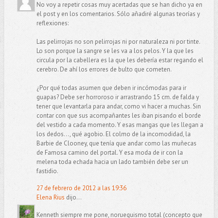
No voy a repetir cosas muy acertadas que se han dicho ya en
el post y en los comentarios. Sólo añadiré algunas teorías y
reflexiones:
Las pelirrojas no son pelirrojas ni por naturaleza ni por tinte.
Lo son porque la sangre se les va a los pelos. Y la que les
circula por la cabellera es la que les debería estar regando el
cerebro. De ahí los errores de bulto que cometen.
¿Por qué todas asumen que deben ir incómodas para ir
guapas? Debe ser horroroso ir arrastrando 15 cm. de falda y
tener que levantarla para andar, como vi hacer a muchas. Sin
contar con que sus acompañantes les iban pisando el borde
del vestido a cada momento. Y esas mangas que les llegan a
los dedos..., qué agobio. El colmo de la incomodidad, la
Barbie de Clooney, que tenía que andar como las muñecas
de Famosa camino del portal. Y esa moda de ir con la
melena toda echada hacia un lado también debe ser un
fastidio.
27 de febrero de 2012 a las 19:36
Elena Rius
dijo...
Kenneth siempre me pone, norueguismo total (concepto que