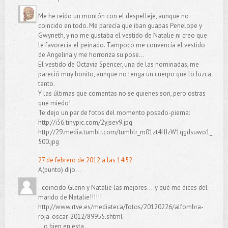
Me he reído un montón con el despelleje, aunque no
coincido en todo. Me parecía que iban guapas Penelope y
Gwyneth, y no me gustaba el vestido de Natalie ni creo que
le favorecía el peinado. Tampoco me convencía el vestido
de Angelina y me horroriza su pose...
El vestido de Octavia Spencer, una de las nominadas, me
pareció muy bonito, aunque no tenga un cuerpo que lo luzca
tanto.
Y las últimas que comentas no se quienes son, pero ostras
que miedo!
Te dejo un par de fotos del momento posado-pierna:
http://i56.tinypic.com/2yjsev9.jpg
http://29.media.tumblr.com/tumblr_m01zt4HJzW1qgdsuwo1_
500.jpg
27 de febrero de 2012 a las 14:52
A(punto) dijo...
..coincido Glenn y Natalie las mejores....y qué me dices del
marido de Natalie!!!!!!
http://www.rtve.es/mediateca/fotos/20120226/alfombra-
roja-oscar-2012/89955.shtml
...o bien en esta