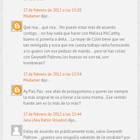
27 de febrero de 2012 a las 15:20
Madamer
dijo...
Qué risa... qué risa... No puedo estar más de acuerdo
contigo... no hay nada que hacer con Melissa McCarthy,
bueno sí, ponerla a dieta... La mujer de Colin tiene que ser
tan remilgada y sosa que me cuesta trabajo verla fornicando
a lo guarro con ese pedazo de marido... pero te has colao
con Gwyneth Paltrow, los huesos no son tal, son
hombreras!!
27 de febrero de 2012 a las 15:34
Madamer
dijo...
Ay Paz, Paz.. ese afan de protagonísmo y querer ser siempre
la más original te va a llevar a la ruina misma...Ese vestido
fuente zen es lo más de lo más!!
27 de febrero de 2012 a las 15:44
Jana (Aka Ratón Volador)
dijo...
Estoy de acuerdo en prácticamente todo, salvo Gwyneth
Paltrow... ¡¡parece una oruguilla saliendo de la crisálida!! por