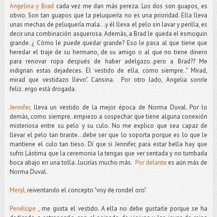
Angelina y Brad
cada vez me dan más pereza. Los dos son guapos, es
obvio. Son tan guapos que la peluquería no es una prioridad. Ella lleva
unas mechas de peluquería mala...y él lleva el pelo sin lavar y perilla, es
decir una combinación asquerosa. Además, a Brad le queda el esmoquin
grande. ¿ Cómo le puede quedar grande? Eso le pasa al que tiene que
heredar el traje de su hermano, de su amigo o al que no tiene dinero
para renovar ropa después de haber adelgazo..pero a Brad?? Me
indignan estas dejadeces. El vestido de ella, como siempre.." Mirad,
mirad que vestidazo llevo". Cansina. Por otro lado, Angelia sonríe
feliz..ergo está drogada.
Jennifer,
lleva un vestido de la mejor época de Norma Duval. Por lo
demás, como siempre..empiezo a sospechar que tiene alguna conexión
misteriosa entre su pelo y su culo. No me explico que sea capaz de
llevar el pelo tan tirante...debe ser que lo soporta porque es lo que le
mantiene el culo tan tieso. Dí que si Jennifer, para estar bella hay que
sufrir. Lástima que la ceremonia la tengas que ver sentada y no tumbada
boca abajo en una tolla..lucirías mucho más.
Por delante
es aún más de
Norma Duval.
Meryl,
reiventando el concepto "voy de rondel oro".
Penélope
, me gusta el vestido. A ella no debe gustarle porque se ha