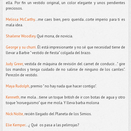
ella. Por fin un vestido original, un color elegante y unos pendientes
preciosos.
Melissa McCarthy
...me caes bien, pero querida..corte imperio para ti es
mala idea.
Shailene Woodley
. Qué mona, de novicia.
George y su churri.
Él está impresionante y no sé que necesidad tiene de
llevar a Barbie " vestido de fiesta" colgada del brazo.
Judy Greer
, vestida de máquina de revisión del carnet de conducir..." gire
los mandos y tenga cuidado de no salirse de ninguno de los carriles".
Perezón de vestido.
Maya Rudolph
, premio " no hay nada que hacer contigo".
Kenneth,
me mola...tiene un toque british de ir con botas de agua y otro
toque "norueguismo" que me mola. Y lleva barba molona
Nick Nolte,
recién llegado del Planeta de los Simios.
Elie Kemper
...¿ Qué os pasa a las pelirrojas?