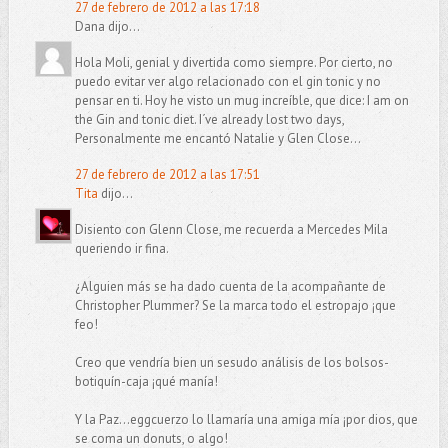
27 de febrero de 2012 a las 17:18
Dana dijo...
Hola Moli, genial y divertida como siempre. Por cierto, no
puedo evitar ver algo relacionado con el gin tonic y no
pensar en ti. Hoy he visto un mug increíble, que dice: I am on
the Gin and tonic diet. I´ve already lost two days,
Personalmente me encantó Natalie y Glen Close...
27 de febrero de 2012 a las 17:51
Tita
dijo...
Disiento con Glenn Close, me recuerda a Mercedes Mila
queriendo ir fina.
¿Alguien más se ha dado cuenta de la acompañante de
Christopher Plummer? Se la marca todo el estropajo ¡que
feo!
Creo que vendría bien un sesudo análisis de los bolsos-
botiquín-caja ¡qué manía!
Y la Paz...eggcuerzo lo llamaría una amiga mía ¡por dios, que
se coma un donuts, o algo!