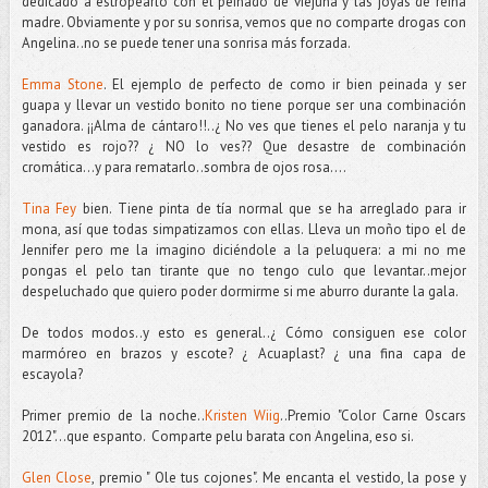
dedicado a estropearlo con el peinado de viejuna y las joyas de reina
madre. Obviamente y por su sonrisa, vemos que no comparte drogas con
Angelina..no se puede tener una sonrisa más forzada.
Emma Stone
. El ejemplo de perfecto de como ir bien peinada y ser
guapa y llevar un vestido bonito no tiene porque ser una combinación
ganadora. ¡¡Alma de cántaro!!..¿ No ves que tienes el pelo naranja y tu
vestido es rojo?? ¿ NO lo ves?? Que desastre de combinación
cromática...y para rematarlo..sombra de ojos rosa....
Tina Fey
bien. Tiene pinta de tía normal que se ha arreglado para ir
mona, así que todas simpatizamos con ellas. Lleva un moño tipo el de
Jennifer pero me la imagino diciéndole a la peluquera: a mi no me
pongas el pelo tan tirante que no tengo culo que levantar..mejor
despeluchado que quiero poder dormirme si me aburro durante la gala.
De todos modos..y esto es general..¿ Cómo consiguen ese color
marmóreo en brazos y escote? ¿ Acuaplast? ¿ una fina capa de
escayola?
Primer premio de la noche..
Kristen Wiig
..Premio "Color Carne Oscars
2012"...que espanto. Comparte pelu barata con Angelina, eso si.
Glen Close
, premio " Ole tus cojones". Me encanta el vestido, la pose y