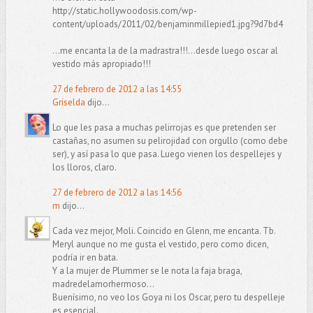
http://static.hollywoodosis.com/wp-
content/uploads/2011/02/benjaminmillepied1.jpg?9d7bd4
...me encanta la de la madrastra!!!...desde luego oscar al
vestido más apropiado!!!
27 de febrero de 2012 a las 14:55
Griselda
dijo...
Lo que les pasa a muchas pelirrojas es que pretenden ser
castañas, no asumen su pelirojidad con orgullo (como debe
ser), y así pasa lo que pasa. Luego vienen los despellejes y
los lloros, claro.
27 de febrero de 2012 a las 14:56
m
dijo...
Cada vez mejor, Moli. Coincido en Glenn, me encanta. Tb.
Meryl aunque no me gusta el vestido, pero como dicen,
podría ir en bata.
Y a la mujer de Plummer se le nota la faja braga,
madredelamorhermoso...
Buenísimo, no veo los Goya ni los Oscar, pero tu despelleje
es esencial.