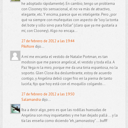
he adoptado rápidamente). En cambio, tengo un problema
con Clooney: tío sensacional, el no va más de atractivo,
elegante, etc. Y encima, parece que es inteligente. Pero ¿por
qué va siempre con muñequitas con aspecto de "soy la tonta
del bote y sólo sirvo para follar" (claro que ya me gustaría a
mí, con Clooney). Algo no encaja...
27 de febrero de 2012 a las 19:44
Pikifiore
dijo...
A mí me encanta el vestido de Natalie Portman, es tan
modosin que me parece angelical, el vestido y toda ella. A
Paz Vega ni la miro, porque me da una tirria espantosa, no la
soporto. Glen Close iba deslumbrante, estoy de acuerdo
contigo, y Angelina debió coger frio en la pierna de tanto
lucirla, fijo que hoy está con el moquillo colgando...
27 de febrero de 2012 a las 19:50
Salamandra
dijo...
Iba a decir algo, pero es que las rodillas huesudas de
Angelina son muy inquietantes y me han dejado pallá ... y la
tía las enseña como diciendo "eh, jamonastoy" ... bufff