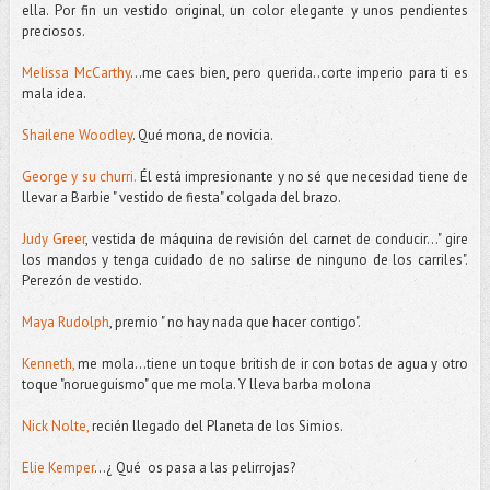
ella. Por fin un vestido original, un color elegante y unos pendientes
preciosos.
Melissa McCarthy
...me caes bien, pero querida..corte imperio para ti es
mala idea.
Shailene Woodley
. Qué mona, de novicia.
George y su churri.
Él está impresionante y no sé que necesidad tiene de
llevar a Barbie " vestido de fiesta" colgada del brazo.
Judy Greer
, vestida de máquina de revisión del carnet de conducir..." gire
los mandos y tenga cuidado de no salirse de ninguno de los carriles".
Perezón de vestido.
Maya Rudolph
, premio " no hay nada que hacer contigo".
Kenneth,
me mola...tiene un toque british de ir con botas de agua y otro
toque "norueguismo" que me mola. Y lleva barba molona
Nick Nolte,
recién llegado del Planeta de los Simios.
Elie Kemper
...¿ Qué os pasa a las pelirrojas?