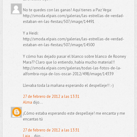
No te quedes con las ganas! Aquí tienes a Paz Vega:
http://smoda.elpais.com/galerias/las-estrellas-de-verdad-
estaban-en-las-fiestas/507/image/14491
Y a Heidi:
http://smoda.elpais.com/galerias/las-estrellas-de-verdad-
estaban-en-las-fiestas/507/image/14500
Y cómo has dejado pasar el blanco sobre blanco de Rooney
Mara?? Claro que lo entiendo, había mucho material!!
http://smoda.elpais.com/galerias/todas-las-fotos-de-la-
alfombra-roja-de-los-oscar-2012/498/image/14339
Llevaba toda la mañana esperando el despelleje!! :-)
27 de febrero de 2012 a las 13:31
Alma
dijo...
¡Cómo estaba esperando este despelleje! me encanta y me
encantas tú
27 de febrero de 2012 a las 13:31
Laia...
dijo...