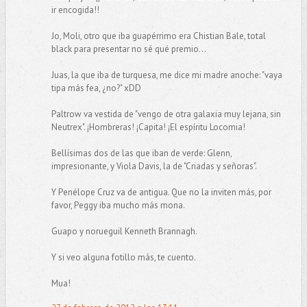
ir encogida!!
Jo, Moli, otro que iba guapérrimo era Chistian Bale, total
black para presentar no sé qué premio...
Juas, la que iba de turquesa, me dice mi madre anoche: "vaya
tipa más fea, ¿no?" xDD
Paltrow va vestida de "vengo de otra galaxia muy lejana, sin
Neutrex". ¡Hombreras! ¡Capita! ¡El espíritu Locomia!
Bellísimas dos de las que iban de verde: Glenn,
impresionante, y Viola Davis, la de "Criadas y señoras".
Y Penélope Cruz va de antigua. Que no la inviten más, por
favor, Peggy iba mucho más mona.
Guapo y norueguil Kenneth Brannagh.
Y si veo alguna fotillo más, te cuento.
Mua!