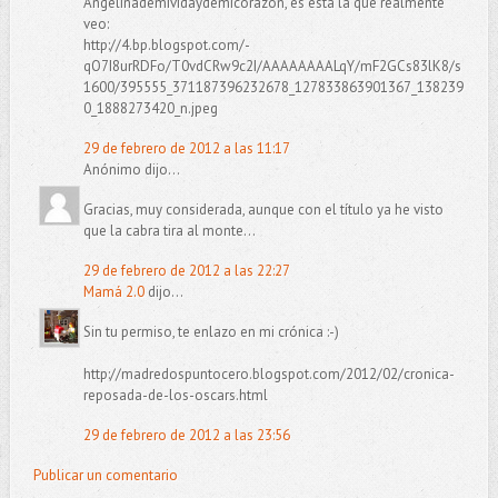
Angelinademividaydemicorazón, es esta la que realmente
veo:
http://4.bp.blogspot.com/-
qO7I8urRDFo/T0vdCRw9c2I/AAAAAAAALqY/mF2GCs83lK8/s
1600/395555_371187396232678_127833863901367_138239
0_1888273420_n.jpeg
29 de febrero de 2012 a las 11:17
Anónimo dijo...
Gracias, muy considerada, aunque con el título ya he visto
que la cabra tira al monte...
29 de febrero de 2012 a las 22:27
Mamá 2.0
dijo...
Sin tu permiso, te enlazo en mi crónica :-)
http://madredospuntocero.blogspot.com/2012/02/cronica-
reposada-de-los-oscars.html
29 de febrero de 2012 a las 23:56
Publicar un comentario