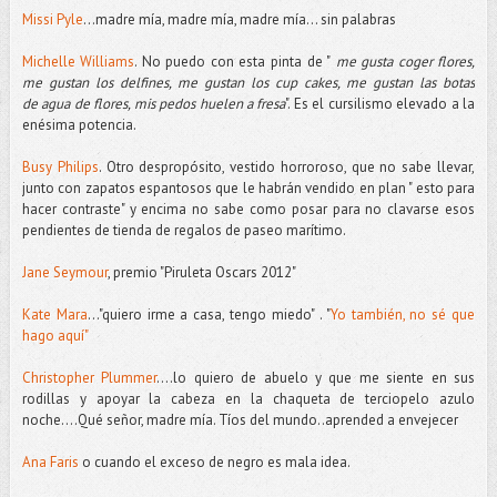
Missi Pyle
...madre mía, madre mía, madre mía... sin palabras
Michelle Williams
. No puedo con esta pinta de "
me gusta coger flores,
me gustan los delfines, me gustan los cup cakes, me gustan las botas
de agua de flores, mis pedos huelen a fresa
". Es el cursilismo elevado a la
enésima potencia.
Busy Philips
. Otro despropósito, vestido horroroso, que no sabe llevar,
junto con zapatos espantosos que le habrán vendido en plan " esto para
hacer contraste" y encima no sabe como posar para no clavarse esos
pendientes de tienda de regalos de paseo marítimo.
Jane Seymour
, premio "Piruleta Oscars 2012"
Kate Mara
..."quiero irme a casa, tengo miedo" . "
Yo también, no sé que
hago aquí"
Christopher Plummer
....lo quiero de abuelo y que me siente en sus
rodillas y apoyar la cabeza en la chaqueta de terciopelo azulo
noche....Qué señor, madre mía. Tíos del mundo..aprended a envejecer
Ana Faris
o cuando el exceso de negro es mala idea.