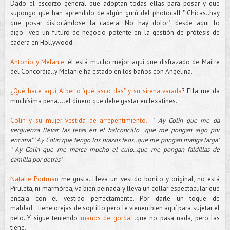
Dado el escorzo general que adoptan todas ellas para posar y que
supongo que han aprendido de algún gurú del photocall " Chicas..hay
que posar dislocándose la cadera. No hay dolor", desde aqui lo
digo...veo un futuro de negocio potente en la gestión de prótesis de
cádera en Hollywood.
Antonio y Melanie
, él está mucho mejor aqui que disfrazado de Maitre
del Concordia..y Melanie ha estado en los baños con Angelina.
¿Qué hace aquí Alberto "qué asco das" y su sirena varada
? Ella me da
muchísima pena....el dinero que debe gastar en lexatines.
Colin y su mujer vestida de arrepentimiento.
"
Ay Colin que me da
vergüenza llevar las tetas en el balconcillo...que me pongan algo por
encima" " Ay Colin que tengo los brazos feos..que me pongan manga larga"
" Ay Colin que me marca mucho el culo..que me pongan faldillas de
camilla por detrás"
Natalie Portman
me gusta. Lleva un vestido bonito y original, no está
Piruleta, ni marmórea, va bien peinada y lleva un collar espectacular que
encaja con el vestido perfectamente. Por darle un toque de
maldad...tiene orejas de soplillo pero le vienen bien aquí para sujetar el
pelo. Y sigue teniendo
manos de gorda...
que no pasa nada, pero las
tiene.