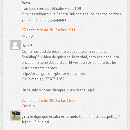
favor!!
También creo que Natalie va de 10!!
Y he descubierto que Sandra Bulloc tiene los deditos cortitos
y rechonchiles!! jajajajajaja
27 de febrero de 2012 a las 16:11
esg dijo...
Hola!!
Como has podido resistirte a despellejar a Esperanza
Spalding?? Ni idea de quien es, la verdad, pero esa cabellera
erizada no tiene desperdicio. El vestido sosico pero los he
visto bastante peores.
http://oscar.go.com/photos/red-carpet-
2012/media/127567_1032
Un saludo y como siempre, buen despelleje!
27 de febrero de 2012 a las 16:25
Cris
dijo...
¿Y si te digo que estaba esperando también este despelleje?
Jejjee... Sigue así.