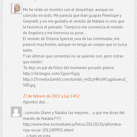
Me he reído un montón con el despelleje, aunque no
coincido en todo. Me parecía que iban guapas Penelope y
Gwyneth, y no me gustaba el vestido de Natalie ni creo que
le favorecía el peinado. Tampoco me convencía el vestido
de Angelina y me horroriza su pose...
El vestido de Octavia Spencer, una de las nominadas, me
pareció muy bonito, aunque no tenga un cuerpo que lo luzca
tanto.
Y las últimas que comentas no se quienes son, pero ostras
que miedo!
Te dejo un par de fotos del momento posado-pierna:
http://i56.tinypic.com/2yjsev9.jpg
http://29.media.tumblr.com/tumblr_m01zt4HJzW1qgdsuwo1_
500.jpg
27 de febrero de 2012 a las 14:52
A(punto) dijo...
..coincido Glenn y Natalie las mejores....y qué me dices del
marido de Natalie!!!!!!
http://www.rtve.es/mediateca/fotos/20120226/alfombra-
roja-oscar-2012/89955.shtml
...o bien en esta