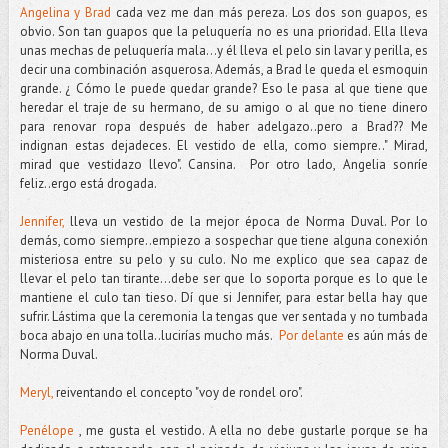
Angelina y Brad
cada vez me dan más pereza. Los dos son guapos, es
obvio. Son tan guapos que la peluquería no es una prioridad. Ella lleva
unas mechas de peluquería mala...y él lleva el pelo sin lavar y perilla, es
decir una combinación asquerosa. Además, a Brad le queda el esmoquin
grande. ¿ Cómo le puede quedar grande? Eso le pasa al que tiene que
heredar el traje de su hermano, de su amigo o al que no tiene dinero
para renovar ropa después de haber adelgazo..pero a Brad?? Me
indignan estas dejadeces. El vestido de ella, como siempre.." Mirad,
mirad que vestidazo llevo". Cansina. Por otro lado, Angelia sonríe
feliz..ergo está drogada.
Jennifer,
lleva un vestido de la mejor época de Norma Duval. Por lo
demás, como siempre..empiezo a sospechar que tiene alguna conexión
misteriosa entre su pelo y su culo. No me explico que sea capaz de
llevar el pelo tan tirante...debe ser que lo soporta porque es lo que le
mantiene el culo tan tieso. Dí que si Jennifer, para estar bella hay que
sufrir. Lástima que la ceremonia la tengas que ver sentada y no tumbada
boca abajo en una tolla..lucirías mucho más.
Por delante
es aún más de
Norma Duval.
Meryl,
reiventando el concepto "voy de rondel oro".
Penélope
, me gusta el vestido. A ella no debe gustarle porque se ha