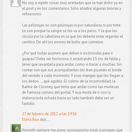
No voy a repetir cosas muy acertadas que se han dicho ya en
el post y en los comentarios. Sólo añadiré algunas teorías y
reflexiones:
Las pelirrojas no son pelirrojas ni por naturaleza ni por tinte.
Lo son porque la sangre se les va a los pelos. Y la que les
circula por la cabellera es la que les debería estar regando el
cerebro. De ahí los errores de bulto que cometen.
¿Por qué todas asumen que deben ir incómodas para ir
guapas? Debe ser horroroso ir arrastrando 15 cm. de falda y
tener que levantarla para andar, como vi hacer a muchas. Sin
contar con que sus acompañantes les iban pisando el borde
del vestido a cada momento. Y esas mangas que les llegan a
los dedos..., qué agobio. El colmo de la incomodidad, la
Barbie de Clooney, que tenía que andar como las muñecas
de Famosa camino del portal. Y esa moda de ir con la
melena toda echada hacia un lado también debe ser un
fastidio.
27 de febrero de 2012 a las 19:36
Elena Rius
dijo...
Kenneth siempre me pone, norueguismo total (concepto que