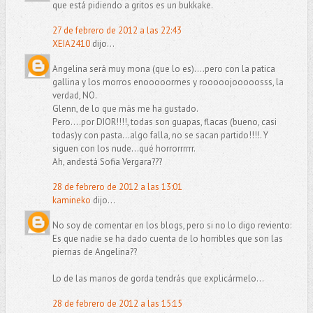
que está pidiendo a gritos es un bukkake.
27 de febrero de 2012 a las 22:43
XEIA2410
dijo...
Angelina será muy mona (que lo es)....pero con la patica
gallina y los morros enooooormes y rooooojooooosss, la
verdad, NO.
Glenn, de lo que más me ha gustado.
Pero....por DIOR!!!!, todas son guapas, flacas (bueno, casi
todas)y con pasta...algo falla, no se sacan partido!!!!. Y
siguen con los nude...qué horrorrrrrr.
Ah, andestá Sofia Vergara???
28 de febrero de 2012 a las 13:01
kamineko
dijo...
No soy de comentar en los blogs, pero si no lo digo reviento:
Es que nadie se ha dado cuenta de lo horribles que son las
piernas de Angelina??
Lo de las manos de gorda tendrás que explicármelo...
28 de febrero de 2012 a las 15:15