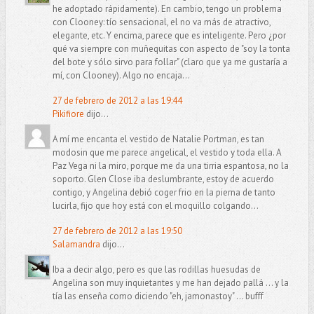
he adoptado rápidamente). En cambio, tengo un problema
con Clooney: tío sensacional, el no va más de atractivo,
elegante, etc. Y encima, parece que es inteligente. Pero ¿por
qué va siempre con muñequitas con aspecto de "soy la tonta
del bote y sólo sirvo para follar" (claro que ya me gustaría a
mí, con Clooney). Algo no encaja...
27 de febrero de 2012 a las 19:44
Pikifiore
dijo...
A mí me encanta el vestido de Natalie Portman, es tan
modosin que me parece angelical, el vestido y toda ella. A
Paz Vega ni la miro, porque me da una tirria espantosa, no la
soporto. Glen Close iba deslumbrante, estoy de acuerdo
contigo, y Angelina debió coger frio en la pierna de tanto
lucirla, fijo que hoy está con el moquillo colgando...
27 de febrero de 2012 a las 19:50
Salamandra
dijo...
Iba a decir algo, pero es que las rodillas huesudas de
Angelina son muy inquietantes y me han dejado pallá ... y la
tía las enseña como diciendo "eh, jamonastoy" ... bufff