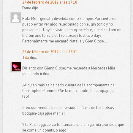
27 de febrero de 2012 a las 17:18
Dana dijo...
Hola Moli, genial y divertida como siempre. Por cierto, no
puedo evitar ver algo relacionado con el gin tonic y no
pensar en ti. Hoy he visto un mug increíble, que dice: I am on
the Gin and tonic diet. I´ve already lost two days,
Personalmente me encantó Natalie y Glen Close...
27 de febrero de 2012 a las 17:51
Tita
dijo...
Disiento con Glenn Close, me recuerda a Mercedes Mila
queriendo ir fina.
¿Alguien más se ha dado cuenta de la acompañante de
Christopher Plummer? Se la marca todo el estropajo ¡que
feo!
Creo que vendría bien un sesudo análisis de los bolsos-
botiquín-caja ¡qué manía!
Y la Paz...eggcuerzo lo llamaría una amiga mía ¡por dios, que
se coma un donuts, o algo!