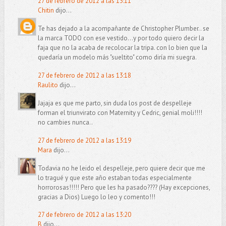
27 de febrero de 2012 a las 13:11
Chitin
dijo...
Te has dejado a la acompañante de Christopher Plumber.. se
la marca TODO con ese vestido...y por todo quiero decir la
faja que no la acaba de recolocar la tripa. con lo bien que la
quedaría un modelo más "sueltito" como diría mi suegra.
27 de febrero de 2012 a las 13:18
Raulito
dijo...
Jajaja es que me parto, sin duda los post de despelleje
forman el triunvirato con Maternity y Cedric, genial moli!!!!
no cambies nunca..
27 de febrero de 2012 a las 13:19
Mara
dijo...
Todavia no he leido el despelleje, pero quiere decir que me
lo tragué y que este año estaban todas especialmente
horrorosas!!!!! Pero que les ha pasado???? (Hay excepciones,
gracias a Dios) Luego lo leo y comento!!!
27 de febrero de 2012 a las 13:20
B
dijo...