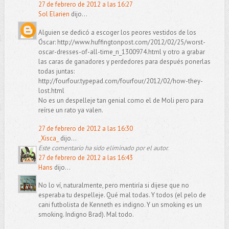
27 de febrero de 2012 a las 16:27
Sol Elarien
dijo...
Alguien se dedicó a escoger los peores vestidos de los
Óscar: http://www.huffingtonpost.com/2012/02/25/worst-
oscar-dresses-of-all-time_n_1300974.html y otro a grabar
las caras de ganadores y perdedores para después ponerlas
todas juntas:
http://fourfour.typepad.com/fourfour/2012/02/how-they-
lost.html
No es un despelleje tan genial como el de Moli pero para
reírse un rato ya valen.
27 de febrero de 2012 a las 16:30
_Xisca_
dijo...
Este comentario ha sido eliminado por el autor.
27 de febrero de 2012 a las 16:43
Hans
dijo...
No lo ví, naturalmente, pero mentiría si dijese que no
esperaba tu despelleje. Qué mal todas. Y todos (el pelo de
cani futbolista de Kenneth es indigno. Y un smoking es un
smoking. Indigno Brad). Mal todo.