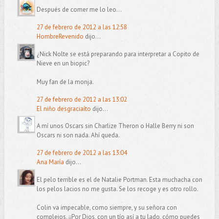
Después de comer me lo leo...
27 de febrero de 2012 a las 12:58
HombreRevenido
dijo...
¿Nick Nolte se está preparando para interpretar a Copito de
Nieve en un biopic?
Muy fan de la monja.
27 de febrero de 2012 a las 13:02
El niño desgraciaíto
dijo...
A mí unos Oscars sin Charlize Theron o Halle Berry ni son
Oscars ni son nada. Ahí queda.
27 de febrero de 2012 a las 13:04
Ana María
dijo...
El pelo terrible es el de Natalie Portman. Esta muchacha con
los pelos lacios no me gusta. Se los recoge y es otro rollo.
Colin va impecable, como siempre, y su señora con
complejos. ¡¡Por Dios, con un tío así a tu lado, cómo puedes