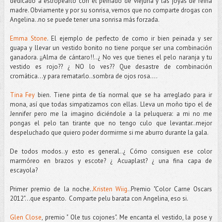
dedicado a estropearlo con el peinado de viejuna y las joyas de reina
madre. Obviamente y por su sonrisa, vemos que no comparte drogas con
Angelina..no se puede tener una sonrisa más forzada.
Emma Stone
. El ejemplo de perfecto de como ir bien peinada y ser
guapa y llevar un vestido bonito no tiene porque ser una combinación
ganadora. ¡¡Alma de cántaro!!..¿ No ves que tienes el pelo naranja y tu
vestido es rojo?? ¿ NO lo ves?? Que desastre de combinación
cromática...y para rematarlo..sombra de ojos rosa....
Tina Fey
bien. Tiene pinta de tía normal que se ha arreglado para ir
mona, así que todas simpatizamos con ellas. Lleva un moño tipo el de
Jennifer pero me la imagino diciéndole a la peluquera: a mi no me
pongas el pelo tan tirante que no tengo culo que levantar..mejor
despeluchado que quiero poder dormirme si me aburro durante la gala.
De todos modos..y esto es general..¿ Cómo consiguen ese color
marmóreo en brazos y escote? ¿ Acuaplast? ¿ una fina capa de
escayola?
Primer premio de la noche..
Kristen Wiig
..Premio "Color Carne Oscars
2012"...que espanto. Comparte pelu barata con Angelina, eso si.
Glen Close
, premio " Ole tus cojones". Me encanta el vestido, la pose y