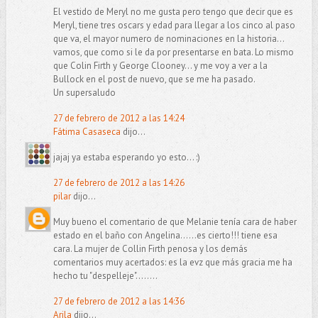
El vestido de Meryl no me gusta pero tengo que decir que es
Meryl, tiene tres oscars y edad para llegar a los cinco al paso
que va, el mayor numero de nominaciones en la historia...
vamos, que como si le da por presentarse en bata. Lo mismo
que Colin Firth y George Clooney... y me voy a ver a la
Bullock en el post de nuevo, que se me ha pasado.
Un supersaludo
27 de febrero de 2012 a las 14:24
Fátima Casaseca
dijo...
jajaj ya estaba esperando yo esto... :)
27 de febrero de 2012 a las 14:26
pilar
dijo...
Muy bueno el comentario de que Melanie tenía cara de haber
estado en el baño con Angelina......es cierto!!! tiene esa
cara. La mujer de Collin Firth penosa y los demás
comentarios muy acertados: es la evz que más gracia me ha
hecho tu "despelleje"........
27 de febrero de 2012 a las 14:36
Arila
dijo...