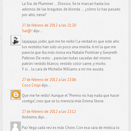
La Sra. de Plummer ... Diossss. Se le marcan hasta los
adornos de las braguitas de blonda ... ¿cómo lo has pasado
por alto, nena?
27 de febrero de 2012 a las 21:20
Sar@!
dijo...
Jajajajaja, joder, qué me he reído! La verdad es que este año
los vestidos han sido un poco una mierda. A mí la que me
parecía que iba más mona era Natalie Portman y Gwyneth
Paltrow. De resto... parecían todas sacadas del mismo
patrón: vestido blanco, vestido color carne, y moño.
Y sí... la cara de Michelle Williams a mí me asusta.
27 de febrero de 2012 a las 22:06
Coco Crispi
dijo...
Que me he reído! Aunque el "Premio no hay nada que hacer
contigo", creo que se lo merecía más Emma Stone.
27 de febrero de 2012 a las 22:12
Anónimo dijo...
Paz Vega cada vez es más Choni. Con esa cara de mística lo