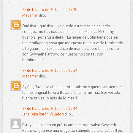
27 de febrero de 2012 a las 15:20
Madamer
dijo...
Qué risa... qué risa... No puedo estar más de acuerdo
contigo... no hay nada que hacer con Melissa McCarthy,
bueno sí, ponerla a dieta... La mujer de Colin tiene que ser
tan remilgada y sosa que me cuesta trabajo verla fornicando
a lo guarro con ese pedazo de marido... pero te has colao
con Gwyneth Paltrow, los huesos no son tal, son
hombreras!!
27 de febrero de 2012 a las 15:34
Madamer
dijo...
Ay Paz, Paz.. ese afan de protagonísmo y querer ser siempre
la más original te va a llevar a la ruina misma...Ese vestido
fuente zen es lo más de lo más!!
27 de febrero de 2012 a las 15:44
Jana (Aka Ratón Volador)
dijo...
Estoy de acuerdo en prácticamente todo, salvo Gwyneth
Paltrow... ¡¡parece una oruguilla saliendo de la crisálida!! por