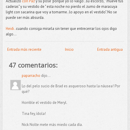
Actualizo
con Paz
y su pose "porque yo lo valgo"..su escorzo, " mueve tus
caderas" y su vestido de " esta noche no pierdo el zumo de maracuya
light con sacarina que voy a tomarme..lo apoyo en el vestido". No se
puede ser más absurda.
Heidi..
cuando consiga mirarla sin tener que entrecerrar los ojos digo
algo...
Entrada más reciente
Inicio
Entrada antigua
47 comentarios:
paparracho
dijo...
Lo del pelo sucio de Brad es asqueroso hasta la náusea! Por
qué?
Horrible el vestido de Meryl.
Tina fey, ídola!
Nick Nolte mete más miedo cada día.