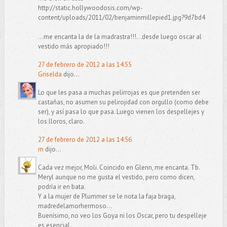
http://static.hollywoodosis.com/wp-
content/uploads/2011/02/benjaminmillepied1.jpg?9d7bd4
...me encanta la de la madrastra!!!...desde luego oscar al
vestido más apropiado!!!
27 de febrero de 2012 a las 14:55
Griselda
dijo...
Lo que les pasa a muchas pelirrojas es que pretenden ser
castañas, no asumen su pelirojidad con orgullo (como debe
ser), y así pasa lo que pasa. Luego vienen los despellejes y
los lloros, claro.
27 de febrero de 2012 a las 14:56
m
dijo...
Cada vez mejor, Moli. Coincido en Glenn, me encanta. Tb.
Meryl aunque no me gusta el vestido, pero como dicen,
podría ir en bata.
Y a la mujer de Plummer se le nota la faja braga,
madredelamorhermoso...
Buenísimo, no veo los Goya ni los Oscar, pero tu despelleje
es esencial.