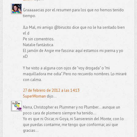
Graaaaacias por el resumen para los que no hemos tenido
tiempo.
JLo Mal, mi amigo @birucito dice que no le ha sentado bien
el d
Pe sin comentrios.
Natalie fantástica.
El jamón de Angie me fascina: aquí estamos mi pierna y yo
xD
Y he visto a alguna con ojos de "voy drogada" o "mi
maquilladora me odia". Pero no recuerdo nombres. Lo miraré
con calma.
27 de febrero de 2012 a las 14:13
SuperWoman
dijo...
Nena, Christopher es Plummer y no Plumber... aunque un
poco cara de plomero siempre ha tenido...
Yo es que ni Oscar, ni Goya, ni Sanserenin del Monte, con lo
que puedas contarme, me tengo que conformar, asi que
gracias...