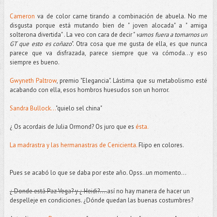
Cameron
va de color carne tirando a combinación de abuela. No me
disgusta porque está mutando bien de " joven alocada" a " amiga
solterona divertida" . La veo con cara de decir "
vamos fuera a tomarnos un
GT que esto es coñazo
". Otra cosa que me gusta de ella, es que nunca
parece que va disfrazada, parece siempre que va cómoda...y eso
siempre es bueno.
Gwyneth Paltrow
, premio "Elegancia". Lástima que su metabolismo esté
acabando con ella, esos hombros huesudos son un horror.
Sandra Bullock...
"quielo sel china"
¿ Os acordais de Julia Ormond? Os juro que es
ésta.
La madrastra y las hermanastras de Cenicienta.
Flipo en colores.
Pues se acabó lo que se daba por este año. Opss..un momento...
¿ Donde está Paz Vega? y ¿ Heidi?....
así no hay manera de hacer un
despelleje en condiciones. ¿Dónde quedan las buenas costumbres?