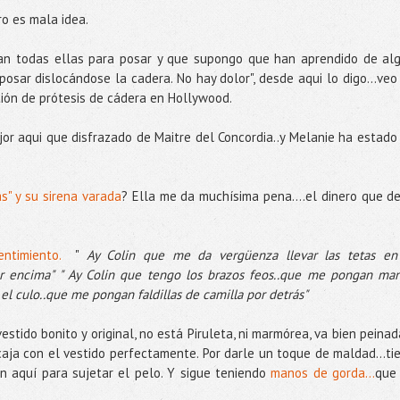
o es mala idea.
an todas ellas para posar y que supongo que han aprendido de al
posar dislocándose la cadera. No hay dolor", desde aqui lo digo...veo
ión de prótesis de cádera en Hollywood.
jor aqui que disfrazado de Maitre del Concordia..y Melanie ha estado
s" y su sirena varada
? Ella me da muchísima pena....el dinero que d
pentimiento.
"
Ay Colin que me da vergüenza llevar las tetas en
or encima" " Ay Colin que tengo los brazos feos..que me pongan ma
el culo..que me pongan faldillas de camilla por detrás"
stido bonito y original, no está Piruleta, ni marmórea, va bien peinad
aja con el vestido perfectamente. Por darle un toque de maldad...ti
en aquí para sujetar el pelo. Y sigue teniendo
manos de gorda...
que