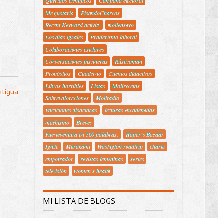
Queridos científicos
Campaña electoral
Me gustaría
PisandoCharcos
Recent Keyword activity
moliensayo
Los días iguales
Praderismo laboral
Colaboraciones estelares
Conversaciones piscineras
Rústicoman
Propósitos
Cuaderno
Cuentos didactivos
Libros horribles
Listas
Molirecetas
ntigua
Sobrevaloraciones
Moliradio
Vacaciones alsacianas
lecturas encadenadas
machismo
Breves
Fuerteventura en 500 palabras.
Haper´s Bazaar
Ignite
Murakami
Washigton roadtrip
charla
empotrador
revistas femeninas
series
televisión
women´s health
MI LISTA DE BLOGS