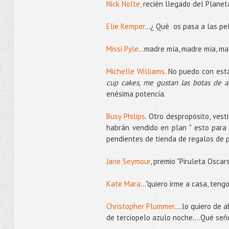
Nick Nolte,
recién llegado del Planeta
Elie Kemper
...¿ Qué os pasa a las pel
Missi Pyle
...madre mía, madre mía, ma
Michelle Williams
. No puedo con esta
cup cakes, me gustan las botas de a
enésima potencia.
Busy Philips
. Otro despropósito, ves
habrán vendido en plan " esto para
pendientes de tienda de regalos de 
Jane Seymour
, premio "Piruleta Osca
Kate Mara
..."quiero irme a casa, tengo
Christopher Plummer
....lo quiero de
de terciopelo azulo noche....Qué señ