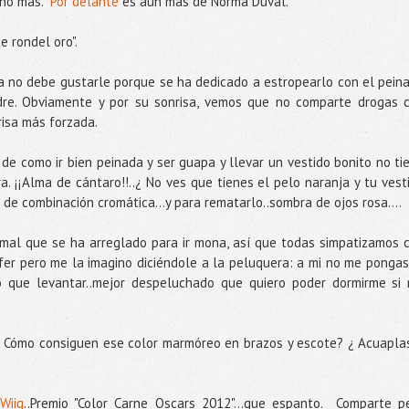
ucho más.
Por delante
es aún más de Norma Duval.
e rondel oro".
lla no debe gustarle porque se ha dedicado a estropearlo con el pein
dre. Obviamente y por su sonrisa, vemos que no comparte drogas 
risa más forzada.
 de como ir bien peinada y ser guapa y llevar un vestido bonito no ti
 ¡¡Alma de cántaro!!..¿ No ves que tienes el pelo naranja y tu vest
de combinación cromática...y para rematarlo..sombra de ojos rosa....
rmal que se ha arreglado para ir mona, así que todas simpatizamos 
ifer pero me la imagino diciéndole a la peluquera: a mi no me pongas
o que levantar..mejor despeluchado que quiero poder dormirme si
¿ Cómo consiguen ese color marmóreo en brazos y escote? ¿ Acuapla
Wiig
..Premio "Color Carne Oscars 2012"...que espanto. Comparte p