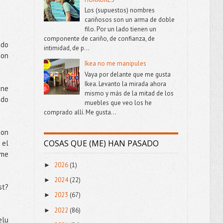
Los (supuestos) nombres
cariñosos son un arma de doble
filo. Por un lado tienen un
componente de cariño, de confianza, de
ado
intimidad, de p...
con
Ikea no me manipules
Vaya por delante que me gusta
Ikea. Levanto la mirada ahora
ene
mismo y más de la mitad de los
ido
muebles que veo los he
comprado allí. Me gusta...
con
COSAS QUE (ME) HAN PASADO
 el
 me
2026
(1)
►
2024
(22)
►
st?
2023
(67)
►
2022
(86)
►
elu