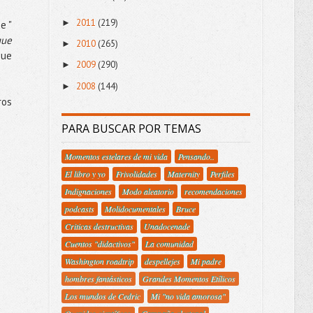
2011
(219)
►
e "
que
2010
(265)
►
que
2009
(290)
►
2008
(144)
►
ros
PARA BUSCAR POR TEMAS
Momentos estelares de mi vida
Pensando..
El libro y yo
Frivolidades
Maternity
Perfiles
Indignaciones
Modo aleatorio
recomendaciones
podcasts
Molidocumentales
Bruce
Criticas destructivas
Unadocenade
Cuentos "didactivos"
La comunidad
Washington roadtrip
despellejes
Mi padre
hombres fantásticos
Grandes Momentos Etílicos
Los mundos de Cedric
Mi "no vida amorosa"