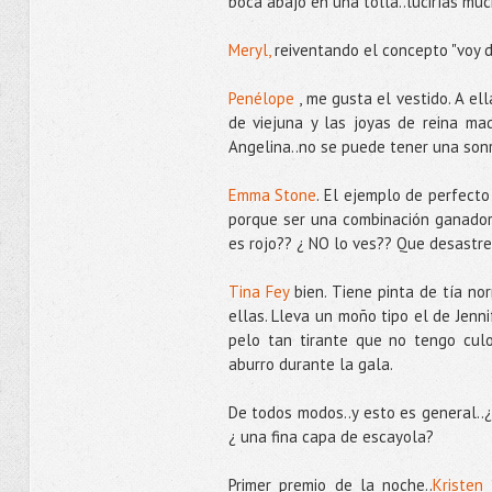
boca abajo en una tolla..lucirías m
Meryl,
reiventando el concepto "voy d
Penélope
, me gusta el vestido. A e
de viejuna y las joyas de reina ma
Angelina..no se puede tener una son
Emma Stone
. El ejemplo de perfecto
porque ser una combinación ganadora.
es rojo?? ¿ NO lo ves?? Que desastre 
Tina Fey
bien. Tiene pinta de tía no
ellas. Lleva un moño tipo el de Jenn
pelo tan tirante que no tengo cul
aburro durante la gala.
De todos modos..y esto es general..
¿ una fina capa de escayola?
Primer premio de la noche..
Kristen 