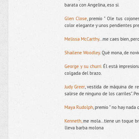
barata con Angelina, eso si.
Glen Close
, premio " Ole tus cojones
color elegante y unos pendientes pr
Melissa McCarthy
...me caes bien, per
Shailene Woodley
. Qué mona, de novic
George y su churri.
Él está impresion
colgada del brazo.
Judy Greer
, vestida de máquina de re
salirse de ninguno de los carriles". P
Maya Rudolph
, premio " no hay nada 
Kenneth,
me mola...tiene un toque br
lleva barba molona