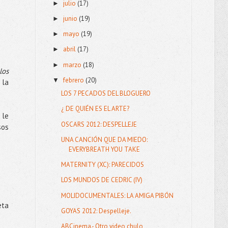
julio
(17)
►
junio
(19)
►
mayo
(19)
►
abril
(17)
►
marzo
(18)
►
los
febrero
(20)
▼
 la
LOS 7 PECADOS DEL BLOGUERO
¿ DE QUIÉN ES EL ARTE?
 le
OSCARS 2012: DESPELLEJE
sos
UNA CANCIÓN QUE DA MIEDO:
EVERYBREATH YOU TAKE
MATERNITY (XC): PARECIDOS
LOS MUNDOS DE CEDRIC (IV)
MOLIDOCUMENTALES: LA AMIGA PIBÓN
eta
GOYAS 2012: Despelleje.
ABCinema.- Otro video chulo