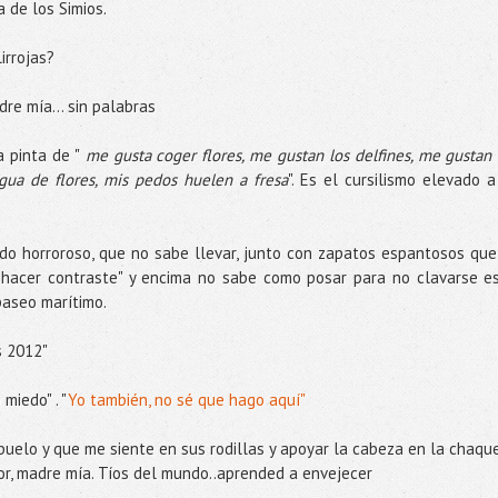
 de los Simios.
irrojas?
dre mía... sin palabras
 pinta de "
me gusta coger flores, me gustan los delfines, me gustan 
gua de flores, mis pedos huelen a fresa
". Es el cursilismo elevado a
tido horroroso, que no sabe llevar, junto con zapatos espantosos que
 hacer contraste" y encima no sabe como posar para no clavarse e
paseo marítimo.
rs 2012"
 miedo" . "
Yo también, no sé que hago aquí"
 abuelo y que me siente en sus rodillas y apoyar la cabeza en la chaqu
or, madre mía. Tíos del mundo..aprended a envejecer