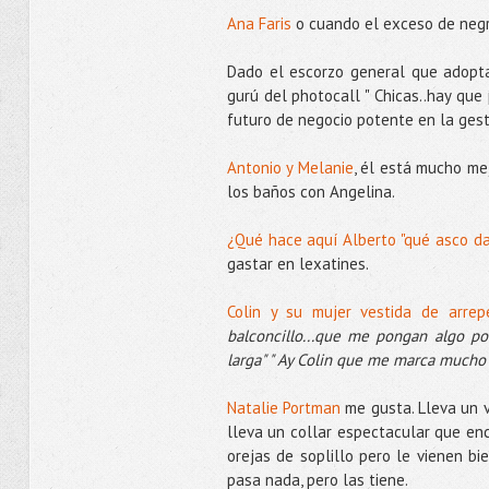
Ana Faris
o cuando el exceso de negr
Dado el escorzo general que adopt
gurú del photocall " Chicas..hay que 
futuro de negocio potente en la gest
Antonio y Melanie
, él está mucho me
los baños con Angelina.
¿Qué hace aquí Alberto "qué asco da
gastar en lexatines.
Colin y su mujer vestida de arre
balconcillo...que me pongan algo p
larga" " Ay Colin que me marca mucho 
Natalie Portman
me gusta. Lleva un ve
lleva un collar espectacular que enc
orejas de soplillo pero le vienen bi
pasa nada, pero las tiene.