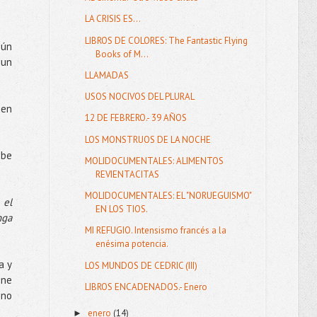
LA CRISIS ES...
LIBROS DE COLORES: The Fantastic Flying
gún
Books of M...
 un
LLAMADAS
USOS NOCIVOS DEL PLURAL
 en
12 DE FEBRERO.- 39 AÑOS
LOS MONSTRUOS DE LA NOCHE
ebe
MOLIDOCUMENTALES: ALIMENTOS
REVIENTACITAS
MOLIDOCUMENTALES: EL "NORUEGUISMO"
 el
EN LOS TIOS.
nga
MI REFUGIO. Intensismo francés a la
enésima potencia.
a y
LOS MUNDOS DE CEDRIC (III)
ene
LIBROS ENCADENADOS.- Enero
 no
enero
(14)
►