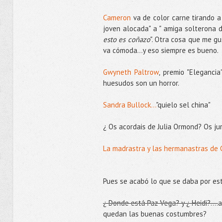
Cameron
va de color carne tirando 
joven alocada" a " amiga solterona di
esto es coñazo
". Otra cosa que me g
va cómoda...y eso siempre es bueno.
Gwyneth Paltrow
, premio "Eleganci
huesudos son un horror.
Sandra Bullock...
"quielo sel china"
¿ Os acordais de Julia Ormond? Os ju
La madrastra y las hermanastras de C
Pues se acabó lo que se daba por es
¿ Donde está Paz Vega? y ¿ Heidi?....
a
quedan las buenas costumbres?