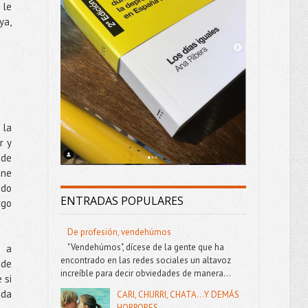
 le
ya,
 la
r y
ede
ene
ido
ENTRADAS POPULARES
rgo
De profesión, vendehúmos
"Vendehúmos", dícese de la gente que ha
o a
encontrado en las redes sociales un altavoz
 de
increíble para decir obviedades de manera...
 si
ada
CARI, CHURRI, CHATA...Y DEMÁS
HORRORES