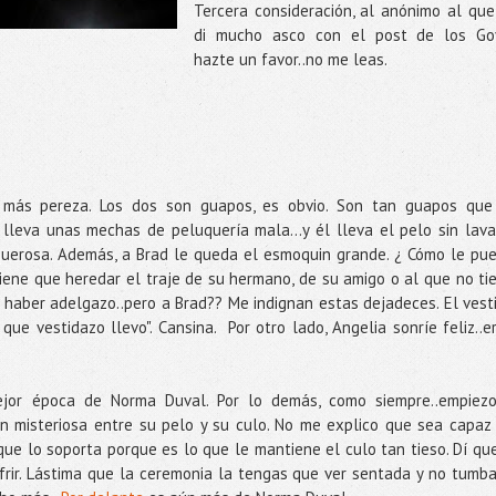
Tercera consideración, al anónimo al que
di mucho asco con el post de los Go
hazte un favor..no me leas.
ás pereza. Los dos son guapos, es obvio. Son tan guapos que
 lleva unas mechas de peluquería mala...y él lleva el pelo sin lava
squerosa. Además, a Brad le queda el esmoquin grande. ¿ Cómo le pu
iene que heredar el traje de su hermano, de su amigo o al que no ti
 haber adelgazo..pero a Brad?? Me indignan estas dejadeces. El vest
 que vestidazo llevo". Cansina. Por otro lado, Angelia sonríe feliz..e
jor época de Norma Duval. Por lo demás, como siempre..empiez
n misteriosa entre su pelo y su culo. No me explico que sea capaz
 que lo soporta porque es lo que le mantiene el culo tan tieso. Dí que
ufrir. Lástima que la ceremonia la tengas que ver sentada y no tumb