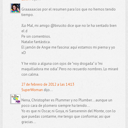
Graaaaacias por el resumen para los que no hemos tenido
tiempo.
JLo Mal, mi amigo @birucito dice que no le ha sentado bien
el d
Pe sin comentrios.
Natalie fantástica.
El jamón de Angie me fascina: aquí estamos mi pierna y yo
xD
Y he visto a alguna con ojos de "voy drogada" o "mi
maquilladora me odia". Pero no recuerdo nombres. Lo miraré
con calma.
27 de febrero de 2012 a las 14:13
SuperWoman
dijo...
Nena, Christopher es Plummer y no Plumber... aunque un
poco cara de plomero siempre ha tenido...
Yo es que ni Oscar, ni Goya, ni Sanserenin del Monte, con lo
que puedas contarme, me tengo que conformar, asi que
gracias...