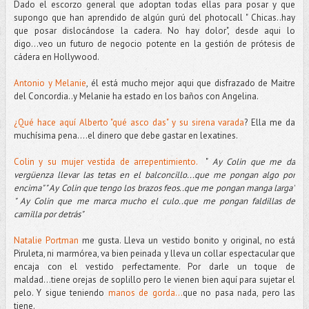
Dado el escorzo general que adoptan todas ellas para posar y que
supongo que han aprendido de algún gurú del photocall " Chicas..hay
que posar dislocándose la cadera. No hay dolor", desde aqui lo
digo...veo un futuro de negocio potente en la gestión de prótesis de
cádera en Hollywood.
Antonio y Melanie
, él está mucho mejor aqui que disfrazado de Maitre
del Concordia..y Melanie ha estado en los baños con Angelina.
¿Qué hace aquí Alberto "qué asco das" y su sirena varada
? Ella me da
muchísima pena....el dinero que debe gastar en lexatines.
Colin y su mujer vestida de arrepentimiento.
"
Ay Colin que me da
vergüenza llevar las tetas en el balconcillo...que me pongan algo por
encima" " Ay Colin que tengo los brazos feos..que me pongan manga larga"
" Ay Colin que me marca mucho el culo..que me pongan faldillas de
camilla por detrás"
Natalie Portman
me gusta. Lleva un vestido bonito y original, no está
Piruleta, ni marmórea, va bien peinada y lleva un collar espectacular que
encaja con el vestido perfectamente. Por darle un toque de
maldad...tiene orejas de soplillo pero le vienen bien aquí para sujetar el
pelo. Y sigue teniendo
manos de gorda...
que no pasa nada, pero las
tiene.