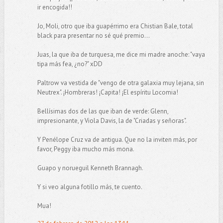
ir encogida!!
Jo, Moli, otro que iba guapérrimo era Chistian Bale, total
black para presentar no sé qué premio...
Juas, la que iba de turquesa, me dice mi madre anoche: "vaya
tipa más fea, ¿no?" xDD
Paltrow va vestida de "vengo de otra galaxia muy lejana, sin
Neutrex". ¡Hombreras! ¡Capita! ¡El espíritu Locomia!
Bellísimas dos de las que iban de verde: Glenn,
impresionante, y Viola Davis, la de "Criadas y señoras".
Y Penélope Cruz va de antigua. Que no la inviten más, por
favor, Peggy iba mucho más mona.
Guapo y norueguil Kenneth Brannagh.
Y si veo alguna fotillo más, te cuento.
Mua!