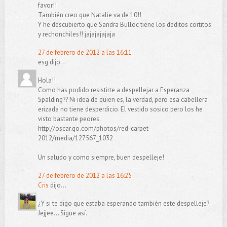
favor!!
También creo que Natalie va de 10!!
Y he descubierto que Sandra Bulloc tiene los deditos cortitos
y rechonchiles!! jajajajajaja
27 de febrero de 2012 a las 16:11
esg dijo...
Hola!!
Como has podido resistirte a despellejar a Esperanza
Spalding?? Ni idea de quien es, la verdad, pero esa cabellera
erizada no tiene desperdicio. El vestido sosico pero los he
visto bastante peores.
http://oscar.go.com/photos/red-carpet-
2012/media/127567_1032
Un saludo y como siempre, buen despelleje!
27 de febrero de 2012 a las 16:25
Cris
dijo...
¿Y si te digo que estaba esperando también este despelleje?
Jejjee... Sigue así.