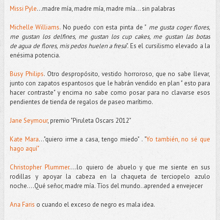
Missi Pyle
...madre mía, madre mía, madre mía... sin palabras
Michelle Williams
. No puedo con esta pinta de "
me gusta coger flores,
me gustan los delfines, me gustan los cup cakes, me gustan las botas
de agua de flores, mis pedos huelen a fresa
". Es el cursilismo elevado a la
enésima potencia.
Busy Philips
. Otro despropósito, vestido horroroso, que no sabe llevar,
junto con zapatos espantosos que le habrán vendido en plan " esto para
hacer contraste" y encima no sabe como posar para no clavarse esos
pendientes de tienda de regalos de paseo marítimo.
Jane Seymour
, premio "Piruleta Oscars 2012"
Kate Mara
..."quiero irme a casa, tengo miedo" . "
Yo también, no sé que
hago aquí"
Christopher Plummer
....lo quiero de abuelo y que me siente en sus
rodillas y apoyar la cabeza en la chaqueta de terciopelo azulo
noche....Qué señor, madre mía. Tíos del mundo..aprended a envejecer
Ana Faris
o cuando el exceso de negro es mala idea.