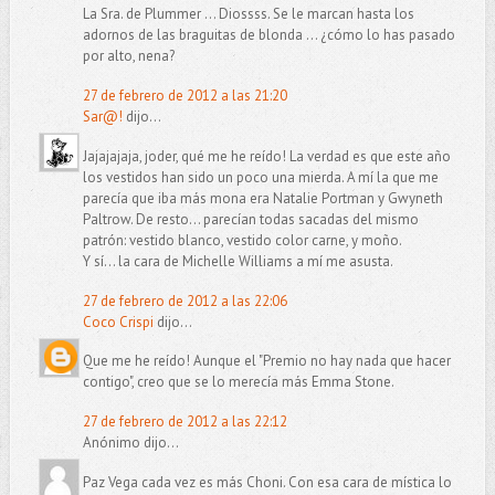
La Sra. de Plummer ... Diossss. Se le marcan hasta los
adornos de las braguitas de blonda ... ¿cómo lo has pasado
por alto, nena?
27 de febrero de 2012 a las 21:20
Sar@!
dijo...
Jajajajaja, joder, qué me he reído! La verdad es que este año
los vestidos han sido un poco una mierda. A mí la que me
parecía que iba más mona era Natalie Portman y Gwyneth
Paltrow. De resto... parecían todas sacadas del mismo
patrón: vestido blanco, vestido color carne, y moño.
Y sí... la cara de Michelle Williams a mí me asusta.
27 de febrero de 2012 a las 22:06
Coco Crispi
dijo...
Que me he reído! Aunque el "Premio no hay nada que hacer
contigo", creo que se lo merecía más Emma Stone.
27 de febrero de 2012 a las 22:12
Anónimo dijo...
Paz Vega cada vez es más Choni. Con esa cara de mística lo