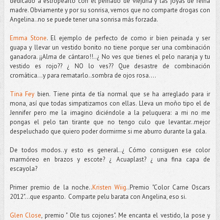
dedicado a estropearlo con el peinado de viejuna y las joyas de reina
madre. Obviamente y por su sonrisa, vemos que no comparte drogas con
Angelina..no se puede tener una sonrisa más forzada.
Emma Stone
. El ejemplo de perfecto de como ir bien peinada y ser
guapa y llevar un vestido bonito no tiene porque ser una combinación
ganadora. ¡¡Alma de cántaro!!..¿ No ves que tienes el pelo naranja y tu
vestido es rojo?? ¿ NO lo ves?? Que desastre de combinación
cromática...y para rematarlo..sombra de ojos rosa....
Tina Fey
bien. Tiene pinta de tía normal que se ha arreglado para ir
mona, así que todas simpatizamos con ellas. Lleva un moño tipo el de
Jennifer pero me la imagino diciéndole a la peluquera: a mi no me
pongas el pelo tan tirante que no tengo culo que levantar..mejor
despeluchado que quiero poder dormirme si me aburro durante la gala.
De todos modos..y esto es general..¿ Cómo consiguen ese color
marmóreo en brazos y escote? ¿ Acuaplast? ¿ una fina capa de
escayola?
Primer premio de la noche..
Kristen Wiig
..Premio "Color Carne Oscars
2012"...que espanto. Comparte pelu barata con Angelina, eso si.
Glen Close
, premio " Ole tus cojones". Me encanta el vestido, la pose y