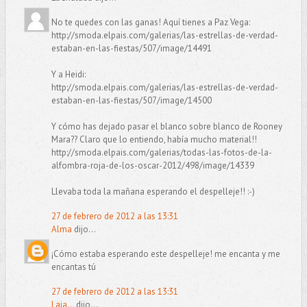
No te quedes con las ganas! Aquí tienes a Paz Vega:
http://smoda.elpais.com/galerias/las-estrellas-de-verdad-
estaban-en-las-fiestas/507/image/14491
Y a Heidi:
http://smoda.elpais.com/galerias/las-estrellas-de-verdad-
estaban-en-las-fiestas/507/image/14500
Y cómo has dejado pasar el blanco sobre blanco de Rooney
Mara?? Claro que lo entiendo, había mucho material!!
http://smoda.elpais.com/galerias/todas-las-fotos-de-la-
alfombra-roja-de-los-oscar-2012/498/image/14339
Llevaba toda la mañana esperando el despelleje!! :-)
27 de febrero de 2012 a las 13:31
Alma
dijo...
¡Cómo estaba esperando este despelleje! me encanta y me
encantas tú
27 de febrero de 2012 a las 13:31
Laia...
dijo...