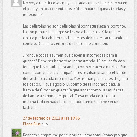
No voy a repetir cosas muy acertadas que se han dicho ya en
el post y en los comentarios. Sólo añadiré algunas teorías y
reflexiones:
Las pelirrojas no son pelirrojas ni por naturaleza ni por tinte.
Lo son porque la sangre se les va a los pelos. Y la que les
circula por la cabellera es la que les debería estar regando el
cerebro. De ahí los errores de bulto que cometen.
¿Por qué todas asumen que deben ir incómodas para ir
guapas? Debe ser horroroso ir arrastrando 15 cm. de falda y
tener que levantarla para andar, como vi hacer a muchas. Sin
contar con que sus acompañantes les iban pisando el borde
del vestido a cada momento. Y esas mangas que les llegan a
los dedos..., qué agobio. El colmo de la incomodidad, la
Barbie de Clooney, que tenía que andar como las muñecas
de Famosa camino del portal. Y esa moda de ir con la
melena toda echada hacia un lado también debe ser un
fastidio.
27 de febrero de 2012 a las 19:36
Elena Rius
dijo...
Kenneth siempre me pone, norueguismo total (concepto que