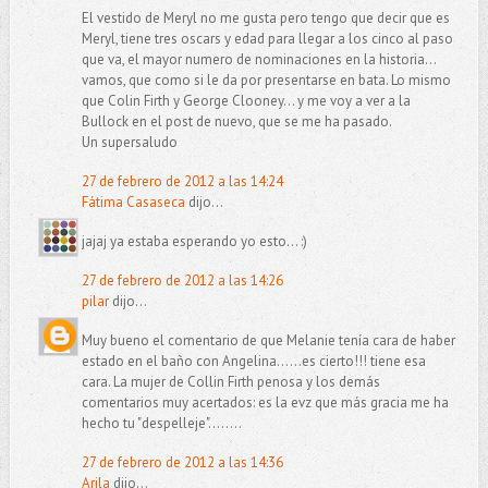
El vestido de Meryl no me gusta pero tengo que decir que es
Meryl, tiene tres oscars y edad para llegar a los cinco al paso
que va, el mayor numero de nominaciones en la historia...
vamos, que como si le da por presentarse en bata. Lo mismo
que Colin Firth y George Clooney... y me voy a ver a la
Bullock en el post de nuevo, que se me ha pasado.
Un supersaludo
27 de febrero de 2012 a las 14:24
Fátima Casaseca
dijo...
jajaj ya estaba esperando yo esto... :)
27 de febrero de 2012 a las 14:26
pilar
dijo...
Muy bueno el comentario de que Melanie tenía cara de haber
estado en el baño con Angelina......es cierto!!! tiene esa
cara. La mujer de Collin Firth penosa y los demás
comentarios muy acertados: es la evz que más gracia me ha
hecho tu "despelleje"........
27 de febrero de 2012 a las 14:36
Arila
dijo...