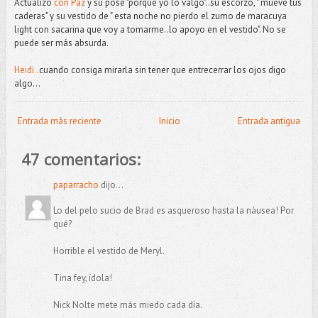
Actualizo
con Paz
y su pose "porque yo lo valgo"..su escorzo, " mueve tus
caderas" y su vestido de " esta noche no pierdo el zumo de maracuya
light con sacarina que voy a tomarme..lo apoyo en el vestido". No se
puede ser más absurda.
Heidi..
cuando consiga mirarla sin tener que entrecerrar los ojos digo
algo...
Entrada más reciente
Inicio
Entrada antigua
47 comentarios:
paparracho
dijo...
Lo del pelo sucio de Brad es asqueroso hasta la náusea! Por
qué?
Horrible el vestido de Meryl.
Tina fey, ídola!
Nick Nolte mete más miedo cada día.