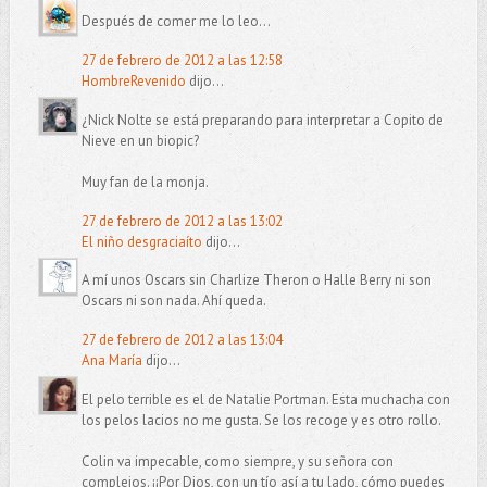
Después de comer me lo leo...
27 de febrero de 2012 a las 12:58
HombreRevenido
dijo...
¿Nick Nolte se está preparando para interpretar a Copito de
Nieve en un biopic?
Muy fan de la monja.
27 de febrero de 2012 a las 13:02
El niño desgraciaíto
dijo...
A mí unos Oscars sin Charlize Theron o Halle Berry ni son
Oscars ni son nada. Ahí queda.
27 de febrero de 2012 a las 13:04
Ana María
dijo...
El pelo terrible es el de Natalie Portman. Esta muchacha con
los pelos lacios no me gusta. Se los recoge y es otro rollo.
Colin va impecable, como siempre, y su señora con
complejos. ¡¡Por Dios, con un tío así a tu lado, cómo puedes