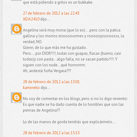
que está pidiendo a gritos es un bukkake.
27 de febrero de 2012 a las 22:43
XEIA2410
dijo...
Angelina será muy mona (que lo es)....pero con la patica
gallina y los morros enooooormes y rooooojooooosss, la
verdad, NO.
Glenn, de lo que más me ha gustado.
Pero....por DIOR!!!!, todas son guapas, flacas (bueno, casi
todas)y con pasta...algo falla, no se sacan partido!!!!. Y
siguen con los nude...qué horrorrrrrr.
Ah, andestá Sofia Vergara???
28 de febrero de 2012 a las 13:01
kamineko
dijo...
No soy de comentar en los blogs, pero si no lo digo reviento:
Es que nadie se ha dado cuenta de lo horribles que son las
piernas de Angelina??
Lo de las manos de gorda tendrás que explicármelo...
28 de febrero de 2012 a las 15:15