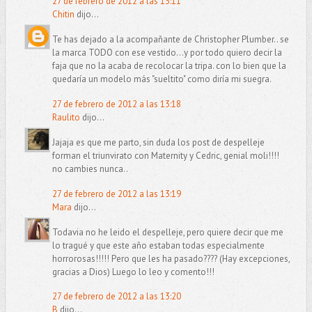
27 de febrero de 2012 a las 13:11
Chitin
dijo...
Te has dejado a la acompañante de Christopher Plumber.. se
la marca TODO con ese vestido...y por todo quiero decir la
faja que no la acaba de recolocar la tripa. con lo bien que la
quedaría un modelo más "sueltito" como diría mi suegra.
27 de febrero de 2012 a las 13:18
Raulito
dijo...
Jajaja es que me parto, sin duda los post de despelleje
forman el triunvirato con Maternity y Cedric, genial moli!!!!
no cambies nunca..
27 de febrero de 2012 a las 13:19
Mara
dijo...
Todavia no he leido el despelleje, pero quiere decir que me
lo tragué y que este año estaban todas especialmente
horrorosas!!!!! Pero que les ha pasado???? (Hay excepciones,
gracias a Dios) Luego lo leo y comento!!!
27 de febrero de 2012 a las 13:20
B
dijo...