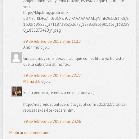
Angelinademividaydemicorazón, es esta la que realmente
veo:
http://4.bp.blogspot.com/-
qO7I8urRDFo/T0vdCRw9c2I/AAAAAAAALqY/mF2GCs83lK8/s
1600/395555_371187396232678_127833863901367_138239
0_1888273420_n.jpeg
29 de febrero de 2012 a las 11:17
Anónimo dijo...
Gracias, muy considerada, aunque con el título ya he visto
que la cabra tira al monte...
29 de febrero de 2012 a las 22:27
Mamá 2.0
dijo...
Sin tu permiso, te enlazo en mi crónica :-)
http://madredospuntocero.blogspot.com/2012/02/cronica-
reposada-de-los-oscars.html
29 de febrero de 2012 a las 23:56
Publicar un comentario