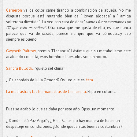
Cameron
va de color carne tirando a combinación de abuela. No me
disgusta porque está mutando bien de " joven alocada" a " amiga
solterona divertida" . La veo con cara de decir "
vamos fuera a tomarnos un
GT que esto es coñazo
". Otra cosa que me gusta de ella, es que nunca
parece que va disfrazada, parece siempre que va cómoda...y eso
siempre es bueno.
Gwyneth Paltrow
, premio "Elegancia". Lástima que su metabolismo esté
acabando con ella, esos hombros huesudos son un horror.
Sandra Bullock...
"quielo sel china"
¿ Os acordais de Julia Ormond? Os juro que es
ésta.
La madrastra y las hermanastras de Cenicienta.
Flipo en colores.
Pues se acabó lo que se daba por este año. Opss..un momento...
¿ Donde está Paz Vega? y ¿ Heidi?....
así no hay manera de hacer un
despelleje en condiciones. ¿Dónde quedan las buenas costumbres?