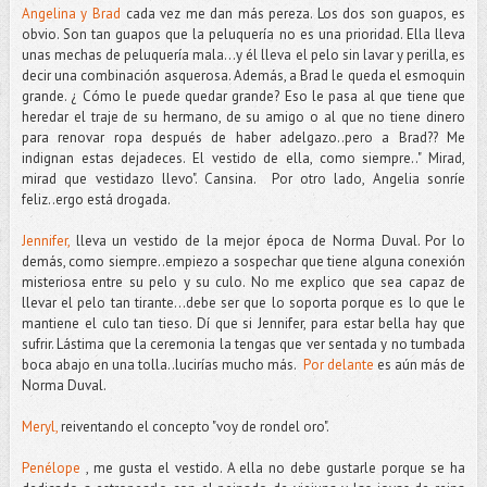
Angelina y Brad
cada vez me dan más pereza. Los dos son guapos, es
obvio. Son tan guapos que la peluquería no es una prioridad. Ella lleva
unas mechas de peluquería mala...y él lleva el pelo sin lavar y perilla, es
decir una combinación asquerosa. Además, a Brad le queda el esmoquin
grande. ¿ Cómo le puede quedar grande? Eso le pasa al que tiene que
heredar el traje de su hermano, de su amigo o al que no tiene dinero
para renovar ropa después de haber adelgazo..pero a Brad?? Me
indignan estas dejadeces. El vestido de ella, como siempre.." Mirad,
mirad que vestidazo llevo". Cansina. Por otro lado, Angelia sonríe
feliz..ergo está drogada.
Jennifer,
lleva un vestido de la mejor época de Norma Duval. Por lo
demás, como siempre..empiezo a sospechar que tiene alguna conexión
misteriosa entre su pelo y su culo. No me explico que sea capaz de
llevar el pelo tan tirante...debe ser que lo soporta porque es lo que le
mantiene el culo tan tieso. Dí que si Jennifer, para estar bella hay que
sufrir. Lástima que la ceremonia la tengas que ver sentada y no tumbada
boca abajo en una tolla..lucirías mucho más.
Por delante
es aún más de
Norma Duval.
Meryl,
reiventando el concepto "voy de rondel oro".
Penélope
, me gusta el vestido. A ella no debe gustarle porque se ha