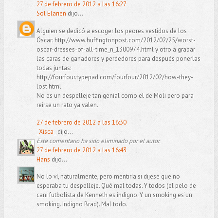
27 de febrero de 2012 a las 16:27
Sol Elarien
dijo...
Alguien se dedicó a escoger los peores vestidos de los
Óscar: http://www.huffingtonpost.com/2012/02/25/worst-
oscar-dresses-of-all-time_n_1300974.html y otro a grabar
las caras de ganadores y perdedores para después ponerlas
todas juntas:
http://fourfour.typepad.com/fourfour/2012/02/how-they-
lost.html
No es un despelleje tan genial como el de Moli pero para
reírse un rato ya valen.
27 de febrero de 2012 a las 16:30
_Xisca_
dijo...
Este comentario ha sido eliminado por el autor.
27 de febrero de 2012 a las 16:43
Hans
dijo...
No lo ví, naturalmente, pero mentiría si dijese que no
esperaba tu despelleje. Qué mal todas. Y todos (el pelo de
cani futbolista de Kenneth es indigno. Y un smoking es un
smoking. Indigno Brad). Mal todo.