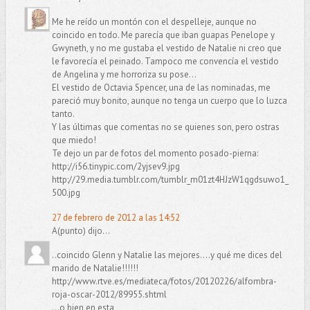
Me he reído un montón con el despelleje, aunque no
coincido en todo. Me parecía que iban guapas Penelope y
Gwyneth, y no me gustaba el vestido de Natalie ni creo que
le favorecía el peinado. Tampoco me convencía el vestido
de Angelina y me horroriza su pose...
El vestido de Octavia Spencer, una de las nominadas, me
pareció muy bonito, aunque no tenga un cuerpo que lo luzca
tanto.
Y las últimas que comentas no se quienes son, pero ostras
que miedo!
Te dejo un par de fotos del momento posado-pierna:
http://i56.tinypic.com/2yjsev9.jpg
http://29.media.tumblr.com/tumblr_m01zt4HJzW1qgdsuwo1_
500.jpg
27 de febrero de 2012 a las 14:52
A(punto) dijo...
..coincido Glenn y Natalie las mejores....y qué me dices del
marido de Natalie!!!!!!
http://www.rtve.es/mediateca/fotos/20120226/alfombra-
roja-oscar-2012/89955.shtml
...o bien en esta