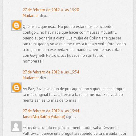
27 de febrero de 2012 a las 15:20
Madamer
dijo...
Qué risa... qué risa... No puedo estar más de acuerdo
contigo... no hay nada que hacer con Melissa McCarthy,
bueno sí, ponerla a dieta... La mujer de Colin tiene que ser
tan remilgada y sosa que me cuesta trabajo verla fornicando
a lo guarro con ese pedazo de marido... pero te has colao
con Gwyneth Paltrow, los huesos no son tal, son
hombreras!!
27 de febrero de 2012 a las 15:34
Madamer
dijo...
Ay Paz, Paz.. ese afan de protagonísmo y querer ser siempre
la más original te va a llevar a la ruina misma...Ese vestido
fuente zen es lo más de lo más!!
27 de febrero de 2012 a las 15:44
Jana (Aka Ratón Volador)
dijo...
Estoy de acuerdo en prácticamente todo, salvo Gwyneth
Paltrow... ¡¡parece una oruguilla saliendo de la crisálida!! por