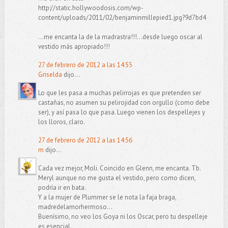
http://static.hollywoodosis.com/wp-
content/uploads/2011/02/benjaminmillepied1.jpg?9d7bd4
...me encanta la de la madrastra!!!...desde luego oscar al
vestido más apropiado!!!
27 de febrero de 2012 a las 14:55
Griselda
dijo...
Lo que les pasa a muchas pelirrojas es que pretenden ser
castañas, no asumen su pelirojidad con orgullo (como debe
ser), y así pasa lo que pasa. Luego vienen los despellejes y
los lloros, claro.
27 de febrero de 2012 a las 14:56
m
dijo...
Cada vez mejor, Moli. Coincido en Glenn, me encanta. Tb.
Meryl aunque no me gusta el vestido, pero como dicen,
podría ir en bata.
Y a la mujer de Plummer se le nota la faja braga,
madredelamorhermoso...
Buenísimo, no veo los Goya ni los Oscar, pero tu despelleje
es esencial.