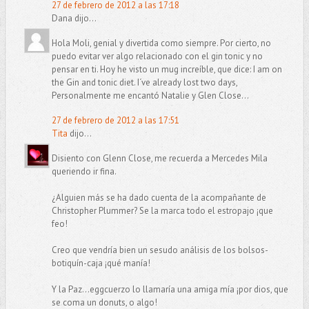
27 de febrero de 2012 a las 17:18
Dana dijo...
Hola Moli, genial y divertida como siempre. Por cierto, no
puedo evitar ver algo relacionado con el gin tonic y no
pensar en ti. Hoy he visto un mug increíble, que dice: I am on
the Gin and tonic diet. I´ve already lost two days,
Personalmente me encantó Natalie y Glen Close...
27 de febrero de 2012 a las 17:51
Tita
dijo...
Disiento con Glenn Close, me recuerda a Mercedes Mila
queriendo ir fina.
¿Alguien más se ha dado cuenta de la acompañante de
Christopher Plummer? Se la marca todo el estropajo ¡que
feo!
Creo que vendría bien un sesudo análisis de los bolsos-
botiquín-caja ¡qué manía!
Y la Paz...eggcuerzo lo llamaría una amiga mía ¡por dios, que
se coma un donuts, o algo!