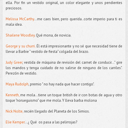
ella. Por fin un vestido original, un color elegante y unos pendientes
preciosos.
Melissa McCarthy
...me caes bien, pero querida..corte imperio para ti es
mala idea.
Shailene Woodley
. Qué mona, de novicia.
George y su churri.
Él está impresionante y no sé que necesidad tiene de
llevar a Barbie " vestido de fiesta" colgada del brazo.
Judy Greer
, vestida de máquina de revisión del carnet de conducir..." gire
los mandos y tenga cuidado de no salirse de ninguno de los carriles".
Perezón de vestido.
Maya Rudolph
, premio " no hay nada que hacer contigo".
Kenneth,
me mola...tiene un toque british de ir con botas de agua y otro
toque "norueguismo" que me mola. Y lleva barba molona
Nick Nolte,
recién llegado del Planeta de los Simios.
Elie Kemper
...¿ Qué os pasa a las pelirrojas?