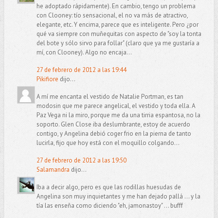
he adoptado rápidamente). En cambio, tengo un problema
con Clooney: tío sensacional, el no va más de atractivo,
elegante, etc. Y encima, parece que es inteligente. Pero ¿por
qué va siempre con muñequitas con aspecto de "soy la tonta
del bote y sólo sirvo para follar" (claro que ya me gustaría a
mí, con Clooney). Algo no encaja...
27 de febrero de 2012 a las 19:44
Pikifiore
dijo...
A mí me encanta el vestido de Natalie Portman, es tan
modosin que me parece angelical, el vestido y toda ella. A
Paz Vega ni la miro, porque me da una tirria espantosa, no la
soporto. Glen Close iba deslumbrante, estoy de acuerdo
contigo, y Angelina debió coger frio en la pierna de tanto
lucirla, fijo que hoy está con el moquillo colgando...
27 de febrero de 2012 a las 19:50
Salamandra
dijo...
Iba a decir algo, pero es que las rodillas huesudas de
Angelina son muy inquietantes y me han dejado pallá ... y la
tía las enseña como diciendo "eh, jamonastoy" ... bufff