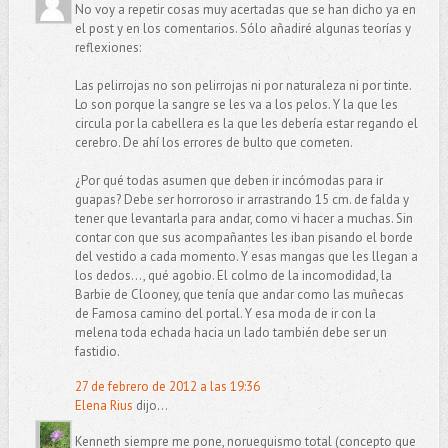
No voy a repetir cosas muy acertadas que se han dicho ya en
el post y en los comentarios. Sólo añadiré algunas teorías y
reflexiones:
Las pelirrojas no son pelirrojas ni por naturaleza ni por tinte.
Lo son porque la sangre se les va a los pelos. Y la que les
circula por la cabellera es la que les debería estar regando el
cerebro. De ahí los errores de bulto que cometen.
¿Por qué todas asumen que deben ir incómodas para ir
guapas? Debe ser horroroso ir arrastrando 15 cm. de falda y
tener que levantarla para andar, como vi hacer a muchas. Sin
contar con que sus acompañantes les iban pisando el borde
del vestido a cada momento. Y esas mangas que les llegan a
los dedos..., qué agobio. El colmo de la incomodidad, la
Barbie de Clooney, que tenía que andar como las muñecas
de Famosa camino del portal. Y esa moda de ir con la
melena toda echada hacia un lado también debe ser un
fastidio.
27 de febrero de 2012 a las 19:36
Elena Rius
dijo...
Kenneth siempre me pone, norueguismo total (concepto que