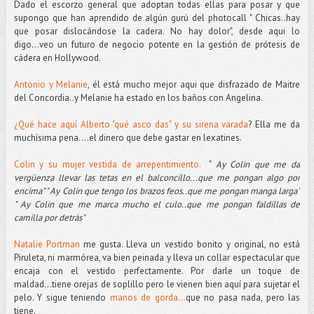
Dado el escorzo general que adoptan todas ellas para posar y que
supongo que han aprendido de algún gurú del photocall " Chicas..hay
que posar dislocándose la cadera. No hay dolor", desde aqui lo
digo...veo un futuro de negocio potente en la gestión de prótesis de
cádera en Hollywood.
Antonio y Melanie
, él está mucho mejor aqui que disfrazado de Maitre
del Concordia..y Melanie ha estado en los baños con Angelina.
¿Qué hace aquí Alberto "qué asco das" y su sirena varada
? Ella me da
muchísima pena....el dinero que debe gastar en lexatines.
Colin y su mujer vestida de arrepentimiento.
"
Ay Colin que me da
vergüenza llevar las tetas en el balconcillo...que me pongan algo por
encima" " Ay Colin que tengo los brazos feos..que me pongan manga larga"
" Ay Colin que me marca mucho el culo..que me pongan faldillas de
camilla por detrás"
Natalie Portman
me gusta. Lleva un vestido bonito y original, no está
Piruleta, ni marmórea, va bien peinada y lleva un collar espectacular que
encaja con el vestido perfectamente. Por darle un toque de
maldad...tiene orejas de soplillo pero le vienen bien aquí para sujetar el
pelo. Y sigue teniendo
manos de gorda...
que no pasa nada, pero las
tiene.