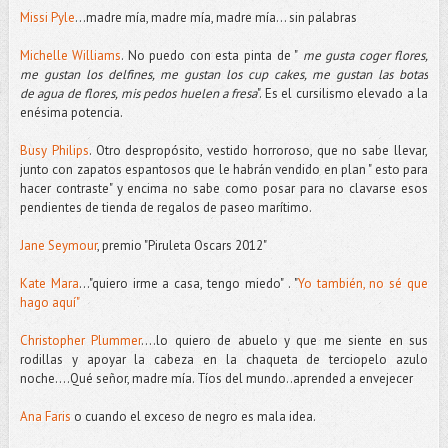
Missi Pyle
...madre mía, madre mía, madre mía... sin palabras
Michelle Williams
. No puedo con esta pinta de "
me gusta coger flores,
me gustan los delfines, me gustan los cup cakes, me gustan las botas
de agua de flores, mis pedos huelen a fresa
". Es el cursilismo elevado a la
enésima potencia.
Busy Philips
. Otro despropósito, vestido horroroso, que no sabe llevar,
junto con zapatos espantosos que le habrán vendido en plan " esto para
hacer contraste" y encima no sabe como posar para no clavarse esos
pendientes de tienda de regalos de paseo marítimo.
Jane Seymour
, premio "Piruleta Oscars 2012"
Kate Mara
..."quiero irme a casa, tengo miedo" . "
Yo también, no sé que
hago aquí"
Christopher Plummer
....lo quiero de abuelo y que me siente en sus
rodillas y apoyar la cabeza en la chaqueta de terciopelo azulo
noche....Qué señor, madre mía. Tíos del mundo..aprended a envejecer
Ana Faris
o cuando el exceso de negro es mala idea.