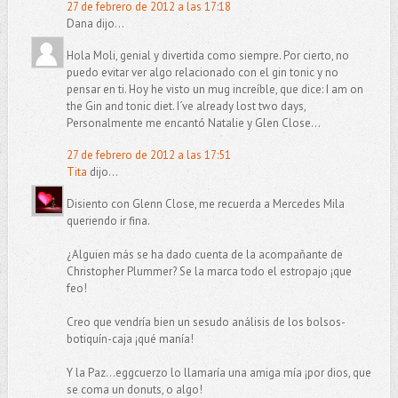
27 de febrero de 2012 a las 17:18
Dana dijo...
Hola Moli, genial y divertida como siempre. Por cierto, no
puedo evitar ver algo relacionado con el gin tonic y no
pensar en ti. Hoy he visto un mug increíble, que dice: I am on
the Gin and tonic diet. I´ve already lost two days,
Personalmente me encantó Natalie y Glen Close...
27 de febrero de 2012 a las 17:51
Tita
dijo...
Disiento con Glenn Close, me recuerda a Mercedes Mila
queriendo ir fina.
¿Alguien más se ha dado cuenta de la acompañante de
Christopher Plummer? Se la marca todo el estropajo ¡que
feo!
Creo que vendría bien un sesudo análisis de los bolsos-
botiquín-caja ¡qué manía!
Y la Paz...eggcuerzo lo llamaría una amiga mía ¡por dios, que
se coma un donuts, o algo!