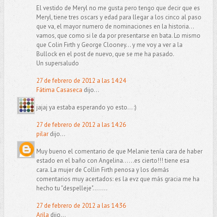
El vestido de Meryl no me gusta pero tengo que decir que es
Meryl, tiene tres oscars y edad para llegar a los cinco al paso
que va, el mayor numero de nominaciones en la historia...
vamos, que como si le da por presentarse en bata. Lo mismo
que Colin Firth y George Clooney... y me voy a ver a la
Bullock en el post de nuevo, que se me ha pasado.
Un supersaludo
27 de febrero de 2012 a las 14:24
Fátima Casaseca
dijo...
jajaj ya estaba esperando yo esto... :)
27 de febrero de 2012 a las 14:26
pilar
dijo...
Muy bueno el comentario de que Melanie tenía cara de haber
estado en el baño con Angelina......es cierto!!! tiene esa
cara. La mujer de Collin Firth penosa y los demás
comentarios muy acertados: es la evz que más gracia me ha
hecho tu "despelleje"........
27 de febrero de 2012 a las 14:36
Arila
dijo...