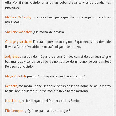
ella. Por fin un vestido original, un color elegante y unos pendientes
preciosos.
Melissa McCarthy
...me caes bien, pero querida..corte imperio para ti es
mala idea.
Shailene Woodley
. Qué mona, de novicia.
George y su churri.
Él está impresionante y no sé que necesidad tiene de
llevar a Barbie " vestido de fiesta" colgada del brazo.
Judy Greer
, vestida de máquina de revisión del carnet de conducir..." gire
los mandos y tenga cuidado de no salirse de ninguno de los carriles".
Perezón de vestido.
Maya Rudolph
, premio " no hay nada que hacer contigo".
Kenneth,
me mola...tiene un toque british de ir con botas de agua y otro
toque "norueguismo" que me mola. Y lleva barba molona
Nick Nolte,
recién llegado del Planeta de los Simios.
Elie Kemper
...¿ Qué os pasa a las pelirrojas?