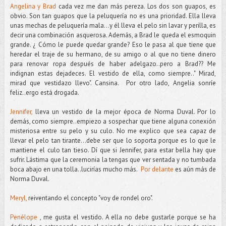
Angelina y Brad
cada vez me dan más pereza. Los dos son guapos, es
obvio. Son tan guapos que la peluquería no es una prioridad. Ella lleva
unas mechas de peluquería mala...y él lleva el pelo sin lavar y perilla, es
decir una combinación asquerosa. Además, a Brad le queda el esmoquin
grande. ¿ Cómo le puede quedar grande? Eso le pasa al que tiene que
heredar el traje de su hermano, de su amigo o al que no tiene dinero
para renovar ropa después de haber adelgazo..pero a Brad?? Me
indignan estas dejadeces. El vestido de ella, como siempre.." Mirad,
mirad que vestidazo llevo". Cansina. Por otro lado, Angelia sonríe
feliz..ergo está drogada.
Jennifer,
lleva un vestido de la mejor época de Norma Duval. Por lo
demás, como siempre..empiezo a sospechar que tiene alguna conexión
misteriosa entre su pelo y su culo. No me explico que sea capaz de
llevar el pelo tan tirante...debe ser que lo soporta porque es lo que le
mantiene el culo tan tieso. Dí que si Jennifer, para estar bella hay que
sufrir. Lástima que la ceremonia la tengas que ver sentada y no tumbada
boca abajo en una tolla..lucirías mucho más.
Por delante
es aún más de
Norma Duval.
Meryl,
reiventando el concepto "voy de rondel oro".
Penélope
, me gusta el vestido. A ella no debe gustarle porque se ha