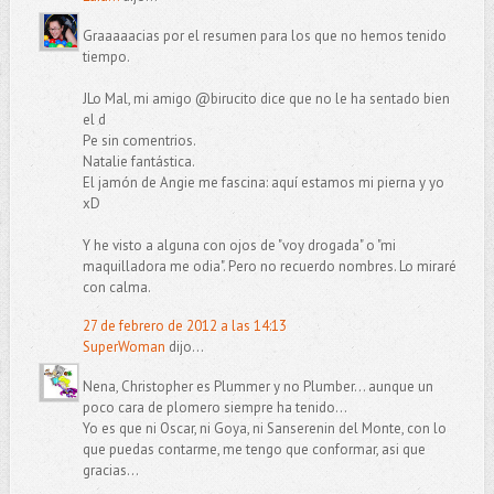
Graaaaacias por el resumen para los que no hemos tenido
tiempo.
JLo Mal, mi amigo @birucito dice que no le ha sentado bien
el d
Pe sin comentrios.
Natalie fantástica.
El jamón de Angie me fascina: aquí estamos mi pierna y yo
xD
Y he visto a alguna con ojos de "voy drogada" o "mi
maquilladora me odia". Pero no recuerdo nombres. Lo miraré
con calma.
27 de febrero de 2012 a las 14:13
SuperWoman
dijo...
Nena, Christopher es Plummer y no Plumber... aunque un
poco cara de plomero siempre ha tenido...
Yo es que ni Oscar, ni Goya, ni Sanserenin del Monte, con lo
que puedas contarme, me tengo que conformar, asi que
gracias...