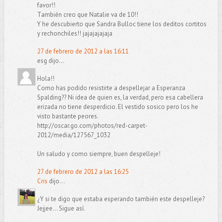
favor!!
También creo que Natalie va de 10!!
Y he descubierto que Sandra Bulloc tiene los deditos cortitos
y rechonchiles!! jajajajajaja
27 de febrero de 2012 a las 16:11
esg dijo...
Hola!!
Como has podido resistirte a despellejar a Esperanza
Spalding?? Ni idea de quien es, la verdad, pero esa cabellera
erizada no tiene desperdicio. El vestido sosico pero los he
visto bastante peores.
http://oscar.go.com/photos/red-carpet-
2012/media/127567_1032
Un saludo y como siempre, buen despelleje!
27 de febrero de 2012 a las 16:25
Cris
dijo...
¿Y si te digo que estaba esperando también este despelleje?
Jejjee... Sigue así.