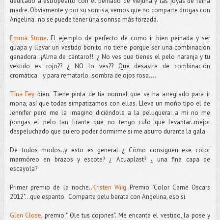
dedicado a estropearlo con el peinado de viejuna y las joyas de reina
madre. Obviamente y por su sonrisa, vemos que no comparte drogas con
Angelina..no se puede tener una sonrisa más forzada.
Emma Stone
. El ejemplo de perfecto de como ir bien peinada y ser
guapa y llevar un vestido bonito no tiene porque ser una combinación
ganadora. ¡¡Alma de cántaro!!..¿ No ves que tienes el pelo naranja y tu
vestido es rojo?? ¿ NO lo ves?? Que desastre de combinación
cromática...y para rematarlo..sombra de ojos rosa....
Tina Fey
bien. Tiene pinta de tía normal que se ha arreglado para ir
mona, así que todas simpatizamos con ellas. Lleva un moño tipo el de
Jennifer pero me la imagino diciéndole a la peluquera: a mi no me
pongas el pelo tan tirante que no tengo culo que levantar..mejor
despeluchado que quiero poder dormirme si me aburro durante la gala.
De todos modos..y esto es general..¿ Cómo consiguen ese color
marmóreo en brazos y escote? ¿ Acuaplast? ¿ una fina capa de
escayola?
Primer premio de la noche..
Kristen Wiig
..Premio "Color Carne Oscars
2012"...que espanto. Comparte pelu barata con Angelina, eso si.
Glen Close
, premio " Ole tus cojones". Me encanta el vestido, la pose y