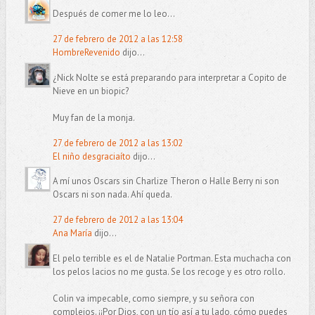
Después de comer me lo leo...
27 de febrero de 2012 a las 12:58
HombreRevenido
dijo...
¿Nick Nolte se está preparando para interpretar a Copito de
Nieve en un biopic?
Muy fan de la monja.
27 de febrero de 2012 a las 13:02
El niño desgraciaíto
dijo...
A mí unos Oscars sin Charlize Theron o Halle Berry ni son
Oscars ni son nada. Ahí queda.
27 de febrero de 2012 a las 13:04
Ana María
dijo...
El pelo terrible es el de Natalie Portman. Esta muchacha con
los pelos lacios no me gusta. Se los recoge y es otro rollo.
Colin va impecable, como siempre, y su señora con
complejos. ¡¡Por Dios, con un tío así a tu lado, cómo puedes