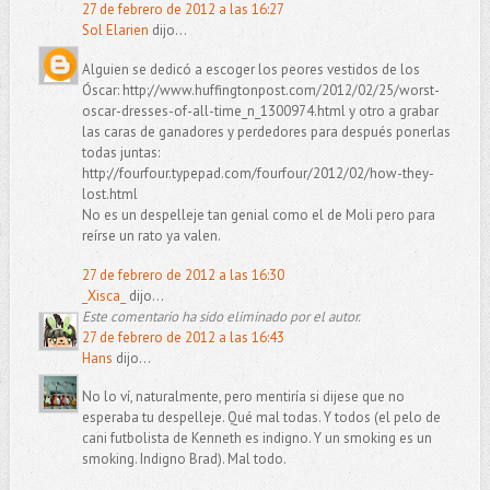
27 de febrero de 2012 a las 16:27
Sol Elarien
dijo...
Alguien se dedicó a escoger los peores vestidos de los
Óscar: http://www.huffingtonpost.com/2012/02/25/worst-
oscar-dresses-of-all-time_n_1300974.html y otro a grabar
las caras de ganadores y perdedores para después ponerlas
todas juntas:
http://fourfour.typepad.com/fourfour/2012/02/how-they-
lost.html
No es un despelleje tan genial como el de Moli pero para
reírse un rato ya valen.
27 de febrero de 2012 a las 16:30
_Xisca_
dijo...
Este comentario ha sido eliminado por el autor.
27 de febrero de 2012 a las 16:43
Hans
dijo...
No lo ví, naturalmente, pero mentiría si dijese que no
esperaba tu despelleje. Qué mal todas. Y todos (el pelo de
cani futbolista de Kenneth es indigno. Y un smoking es un
smoking. Indigno Brad). Mal todo.