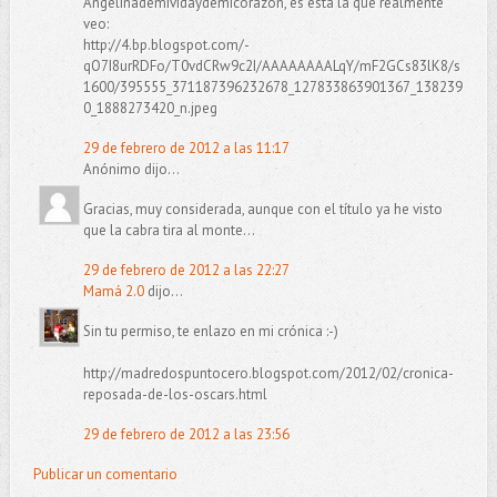
Angelinademividaydemicorazón, es esta la que realmente
veo:
http://4.bp.blogspot.com/-
qO7I8urRDFo/T0vdCRw9c2I/AAAAAAAALqY/mF2GCs83lK8/s
1600/395555_371187396232678_127833863901367_138239
0_1888273420_n.jpeg
29 de febrero de 2012 a las 11:17
Anónimo dijo...
Gracias, muy considerada, aunque con el título ya he visto
que la cabra tira al monte...
29 de febrero de 2012 a las 22:27
Mamá 2.0
dijo...
Sin tu permiso, te enlazo en mi crónica :-)
http://madredospuntocero.blogspot.com/2012/02/cronica-
reposada-de-los-oscars.html
29 de febrero de 2012 a las 23:56
Publicar un comentario