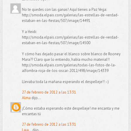
No te quedes con las ganas! Aquí tienes a Paz Vega:
http://smoda.elpais.com/galerias/las-estrellas-de-verdad-
estaban-en-las-fiestas/507/image/14491
Y a Heidi:
http://smoda.elpais.com/galerias/las-estrellas-de-verdad-
estaban-en-las-fiestas/507/image/14500
Y cómo has dejado pasar el blanco sobre blanco de Rooney
Mara?? Claro que lo entiendo, había mucho material!!
http://smoda.elpais.com/galerias/todas-las-fotos-de-la-
alfombra-roja-de-los-oscar-2012/498/image/14339
Llevaba toda la mañana esperando el despelleje!! :-)
27 de febrero de 2012 a las 13:31
Alma
dijo...
¡Cómo estaba esperando este despelleje! me encanta y me
encantas tú
27 de febrero de 2012 a las 13:31
Laia...
dijo...