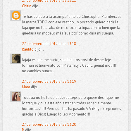
27 de febrero de 2012 a las 13:11
Chitin
dijo...
Te has dejado a la acompañante de Christopher Plumber.. se
la marca TODO con ese vestido...y por todo quiero decir la
faja que no la acaba de recolocar la tripa. con lo bien que la
quedaría un modelo más "sueltito" como diría mi suegra.
27 de febrero de 2012 a las 13:18
Raulito
dijo...
Jajaja es que me parto, sin duda los post de despelleje
forman el triunvirato con Maternity y Cedric, genial moli!!!!
no cambies nunca..
27 de febrero de 2012 a las 13:19
Mara
dijo...
Todavia no he leido el despelleje, pero quiere decir que me
lo tragué y que este año estaban todas especialmente
horrorosas!!!!! Pero que les ha pasado???? (Hay excepciones,
gracias a Dios) Luego lo leo y comento!!!
27 de febrero de 2012 a las 13:20
B
dijo...