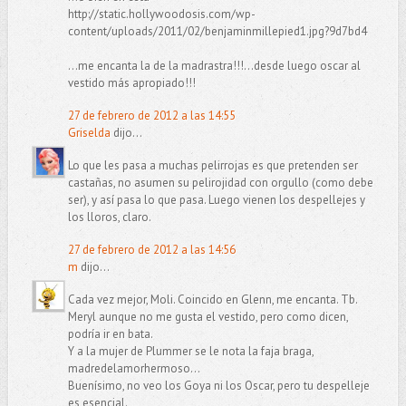
http://static.hollywoodosis.com/wp-
content/uploads/2011/02/benjaminmillepied1.jpg?9d7bd4
...me encanta la de la madrastra!!!...desde luego oscar al
vestido más apropiado!!!
27 de febrero de 2012 a las 14:55
Griselda
dijo...
Lo que les pasa a muchas pelirrojas es que pretenden ser
castañas, no asumen su pelirojidad con orgullo (como debe
ser), y así pasa lo que pasa. Luego vienen los despellejes y
los lloros, claro.
27 de febrero de 2012 a las 14:56
m
dijo...
Cada vez mejor, Moli. Coincido en Glenn, me encanta. Tb.
Meryl aunque no me gusta el vestido, pero como dicen,
podría ir en bata.
Y a la mujer de Plummer se le nota la faja braga,
madredelamorhermoso...
Buenísimo, no veo los Goya ni los Oscar, pero tu despelleje
es esencial.