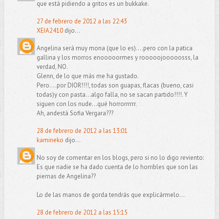
que está pidiendo a gritos es un bukkake.
27 de febrero de 2012 a las 22:43
XEIA2410
dijo...
Angelina será muy mona (que lo es)....pero con la patica
gallina y los morros enooooormes y rooooojooooosss, la
verdad, NO.
Glenn, de lo que más me ha gustado.
Pero....por DIOR!!!!, todas son guapas, flacas (bueno, casi
todas)y con pasta...algo falla, no se sacan partido!!!!. Y
siguen con los nude...qué horrorrrrrr.
Ah, andestá Sofia Vergara???
28 de febrero de 2012 a las 13:01
kamineko
dijo...
No soy de comentar en los blogs, pero si no lo digo reviento:
Es que nadie se ha dado cuenta de lo horribles que son las
piernas de Angelina??
Lo de las manos de gorda tendrás que explicármelo...
28 de febrero de 2012 a las 15:15