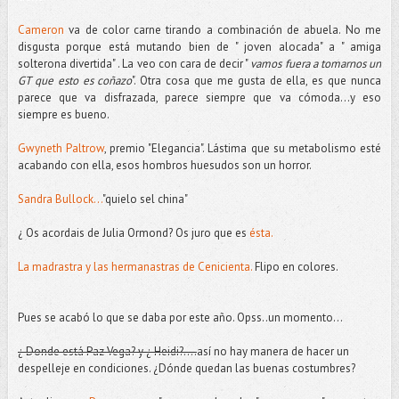
Cameron
va de color carne tirando a combinación de abuela. No me
disgusta porque está mutando bien de " joven alocada" a " amiga
solterona divertida" . La veo con cara de decir "
vamos fuera a tomarnos un
GT que esto es coñazo
". Otra cosa que me gusta de ella, es que nunca
parece que va disfrazada, parece siempre que va cómoda...y eso
siempre es bueno.
Gwyneth Paltrow
, premio "Elegancia". Lástima que su metabolismo esté
acabando con ella, esos hombros huesudos son un horror.
Sandra Bullock...
"quielo sel china"
¿ Os acordais de Julia Ormond? Os juro que es
ésta.
La madrastra y las hermanastras de Cenicienta.
Flipo en colores.
Pues se acabó lo que se daba por este año. Opss..un momento...
¿ Donde está Paz Vega? y ¿ Heidi?....
así no hay manera de hacer un
despelleje en condiciones. ¿Dónde quedan las buenas costumbres?