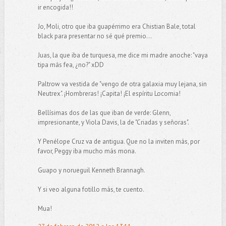
ir encogida!!
Jo, Moli, otro que iba guapérrimo era Chistian Bale, total
black para presentar no sé qué premio...
Juas, la que iba de turquesa, me dice mi madre anoche: "vaya
tipa más fea, ¿no?" xDD
Paltrow va vestida de "vengo de otra galaxia muy lejana, sin
Neutrex". ¡Hombreras! ¡Capita! ¡El espíritu Locomia!
Bellísimas dos de las que iban de verde: Glenn,
impresionante, y Viola Davis, la de "Criadas y señoras".
Y Penélope Cruz va de antigua. Que no la inviten más, por
favor, Peggy iba mucho más mona.
Guapo y norueguil Kenneth Brannagh.
Y si veo alguna fotillo más, te cuento.
Mua!