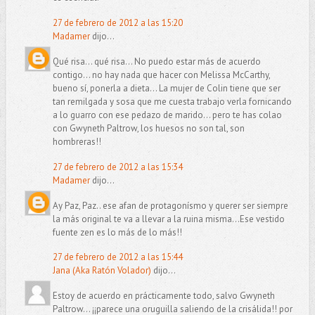
27 de febrero de 2012 a las 15:20
Madamer
dijo...
Qué risa... qué risa... No puedo estar más de acuerdo
contigo... no hay nada que hacer con Melissa McCarthy,
bueno sí, ponerla a dieta... La mujer de Colin tiene que ser
tan remilgada y sosa que me cuesta trabajo verla fornicando
a lo guarro con ese pedazo de marido... pero te has colao
con Gwyneth Paltrow, los huesos no son tal, son
hombreras!!
27 de febrero de 2012 a las 15:34
Madamer
dijo...
Ay Paz, Paz.. ese afan de protagonísmo y querer ser siempre
la más original te va a llevar a la ruina misma...Ese vestido
fuente zen es lo más de lo más!!
27 de febrero de 2012 a las 15:44
Jana (Aka Ratón Volador)
dijo...
Estoy de acuerdo en prácticamente todo, salvo Gwyneth
Paltrow... ¡¡parece una oruguilla saliendo de la crisálida!! por