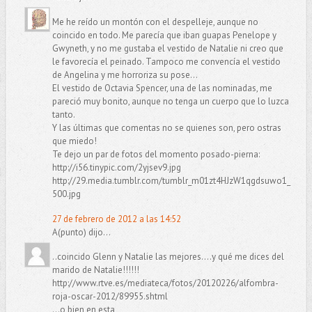
Me he reído un montón con el despelleje, aunque no
coincido en todo. Me parecía que iban guapas Penelope y
Gwyneth, y no me gustaba el vestido de Natalie ni creo que
le favorecía el peinado. Tampoco me convencía el vestido
de Angelina y me horroriza su pose...
El vestido de Octavia Spencer, una de las nominadas, me
pareció muy bonito, aunque no tenga un cuerpo que lo luzca
tanto.
Y las últimas que comentas no se quienes son, pero ostras
que miedo!
Te dejo un par de fotos del momento posado-pierna:
http://i56.tinypic.com/2yjsev9.jpg
http://29.media.tumblr.com/tumblr_m01zt4HJzW1qgdsuwo1_
500.jpg
27 de febrero de 2012 a las 14:52
A(punto) dijo...
..coincido Glenn y Natalie las mejores....y qué me dices del
marido de Natalie!!!!!!
http://www.rtve.es/mediateca/fotos/20120226/alfombra-
roja-oscar-2012/89955.shtml
...o bien en esta