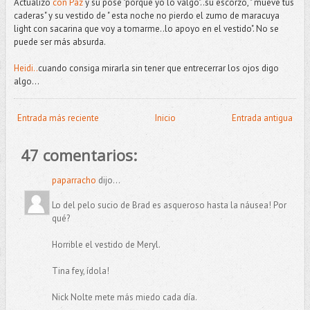
Actualizo
con Paz
y su pose "porque yo lo valgo"..su escorzo, " mueve tus
caderas" y su vestido de " esta noche no pierdo el zumo de maracuya
light con sacarina que voy a tomarme..lo apoyo en el vestido". No se
puede ser más absurda.
Heidi..
cuando consiga mirarla sin tener que entrecerrar los ojos digo
algo...
Entrada más reciente
Inicio
Entrada antigua
47 comentarios:
paparracho
dijo...
Lo del pelo sucio de Brad es asqueroso hasta la náusea! Por
qué?
Horrible el vestido de Meryl.
Tina fey, ídola!
Nick Nolte mete más miedo cada día.