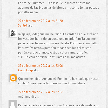
La Sra. de Plummer ... Diossss. Se le marcan hasta los
adornos de las braguitas de blonda ... ¿cómo lo has pasado
por alto, nena?
27 de febrero de 2012 a las 21:20
Sar@!
dijo...
Jajajajaja, joder, qué me he reído! La verdad es que este año
los vestidos han sido un poco una mierda. A mí la que me
parecía que iba más mona era Natalie Portman y Gwyneth
Paltrow. De resto... parecían todas sacadas del mismo
patrón: vestido blanco, vestido color carne, y moño.
Y sí... la cara de Michelle Williams a mí me asusta.
27 de febrero de 2012 a las 22:06
Coco Crispi
dijo...
Que me he reído! Aunque el "Premio no hay nada que hacer
contigo", creo que se lo merecía más Emma Stone.
27 de febrero de 2012 a las 22:12
Anónimo dijo...
Paz Vega cada vez es más Choni. Con esa cara de mística lo