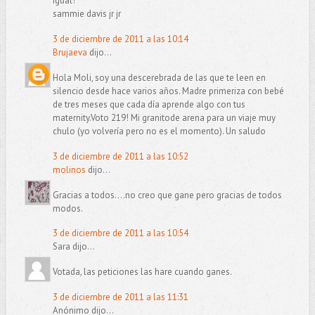
igual!
sammie davis jr jr
3 de diciembre de 2011 a las 10:14
Brujaeva
dijo...
Hola Moli, soy una descerebrada de las que te leen en
silencio desde hace varios años. Madre primeriza con bebé
de tres meses que cada día aprende algo con tus
maternity.Voto 219! Mi granitode arena para un viaje muy
chulo (yo volvería pero no es el momento). Un saludo
3 de diciembre de 2011 a las 10:52
molinos
dijo...
Gracias a todos....no creo que gane pero gracias de todos
modos.
3 de diciembre de 2011 a las 10:54
Sara dijo...
Votada, las peticiones las hare cuando ganes.
3 de diciembre de 2011 a las 11:31
Anónimo dijo...