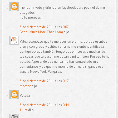
Tienes mi voto y difundo en facebook para pedir el de mis
allegados.
Te lo mereces.
3 de diciembre de 2011 a las 0:07
Bego (Much More Than I Am)
dijo...
Vale, reconozco que te mereces un premio, porque escribes
bien y con gracia y estilo, y encima me siento identificada
contigo porque también tengo dos princesas y muchas de
las cosas que te pasan me pasan a mí también. Por eso te he
votado. A pesar de que nunca me has contestado mis
comentarios y de que me moriría de envidia si ganas ese
viaje a Nueva York. Venga va.
3 de diciembre de 2011 a las 0:17
mordor
dijo...
Votada
3 de diciembre de 2011 a las 0:44
Juliet
dijo...