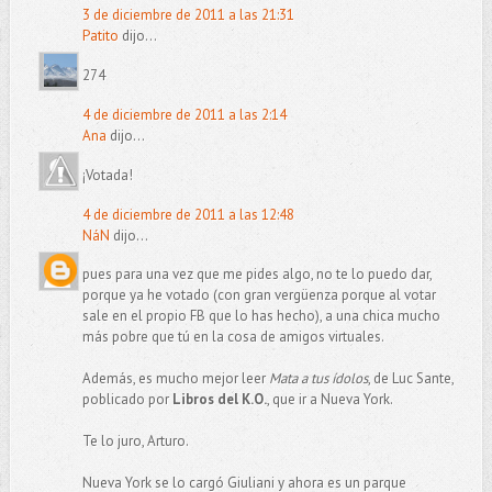
3 de diciembre de 2011 a las 21:31
Patito
dijo...
274
4 de diciembre de 2011 a las 2:14
Ana
dijo...
¡Votada!
4 de diciembre de 2011 a las 12:48
NáN
dijo...
pues para una vez que me pides algo, no te lo puedo dar,
porque ya he votado (con gran vergüenza porque al votar
sale en el propio FB que lo has hecho), a una chica mucho
más pobre que tú en la cosa de amigos virtuales.
Además, es mucho mejor leer
Mata a tus ídolos
, de Luc Sante,
poblicado por
Libros del K.O.
, que ir a Nueva York.
Te lo juro, Arturo.
Nueva York se lo cargó Giuliani y ahora es un parque