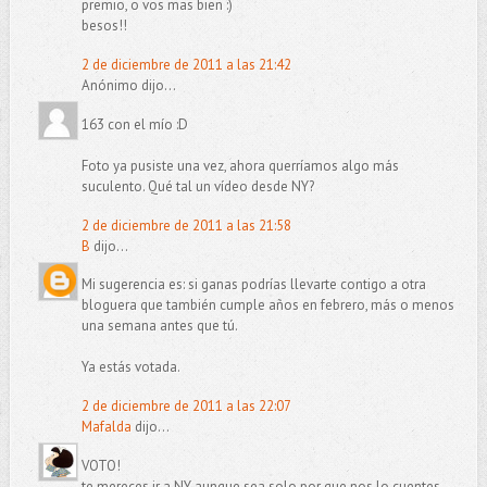
premio, o vos mas bien :)
besos!!
2 de diciembre de 2011 a las 21:42
Anónimo dijo...
163 con el mío :D
Foto ya pusiste una vez, ahora querríamos algo más
suculento. Qué tal un vídeo desde NY?
2 de diciembre de 2011 a las 21:58
B
dijo...
Mi sugerencia es: si ganas podrías llevarte contigo a otra
bloguera que también cumple años en febrero, más o menos
una semana antes que tú.
Ya estás votada.
2 de diciembre de 2011 a las 22:07
Mafalda
dijo...
VOTO!
te mereces ir a NY aunque sea solo por que nos lo cuentes