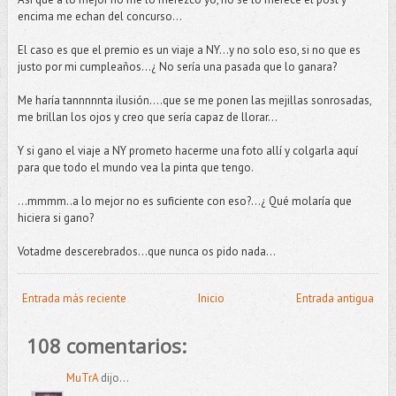
encima me echan del concurso...
El caso es que el premio es un viaje a NY…y no solo eso, si no que es
justo por mi cumpleaños…¿ No sería una pasada que lo ganara?
Me haría tannnnnta ilusión....que se me ponen las mejillas sonrosadas,
me brillan los ojos y creo que sería capaz de llorar...
Y si gano el viaje a NY prometo hacerme una foto allí y colgarla aquí
para que todo el mundo vea la pinta que tengo.
…mmmm..a lo mejor no es suficiente con eso?...¿ Qué molaría que
hiciera si gano?
Votadme descerebrados...que nunca os pido nada...
Entrada más reciente
Inicio
Entrada antigua
108 comentarios:
MuTrA
dijo...