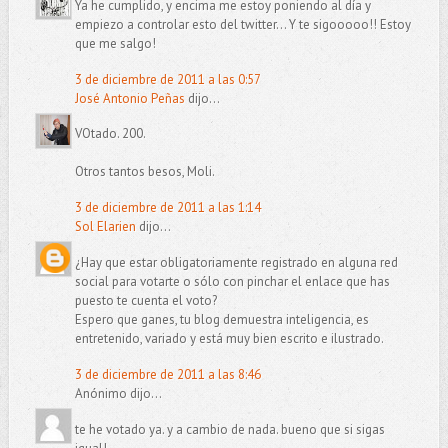
Ya he cumplido, y encima me estoy poniendo al día y
empiezo a controlar esto del twitter... Y te sigooooo!! Estoy
que me salgo!
3 de diciembre de 2011 a las 0:57
José Antonio Peñas
dijo...
VOtado. 200.
Otros tantos besos, Moli.
3 de diciembre de 2011 a las 1:14
Sol Elarien
dijo...
¿Hay que estar obligatoriamente registrado en alguna red
social para votarte o sólo con pinchar el enlace que has
puesto te cuenta el voto?
Espero que ganes, tu blog demuestra inteligencia, es
entretenido, variado y está muy bien escrito e ilustrado.
3 de diciembre de 2011 a las 8:46
Anónimo dijo...
te he votado ya. y a cambio de nada. bueno que si sigas