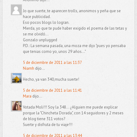
Jo que suerte, te aparecen trolls, anonimos y peña que se
hace publicidad.
Eso pocos blogs lo logran.
Mierda, yo que te pude haber exigido el poema de las tetas y
se me olvidó...
Gonzalo unplugged
P.D.: La semana pasada, una moza me dijo "pues yo pensaba
que tenias como yo, unos 29 años..."
5 de diciembre de 2011 a las 11:37
Niamh
dijo...
Hecho, ya van 340,mucha suerte!
5 de diciembre de 2011 a las 11:41
Mara
dijo...
Votada Moli!!! Soy la 348... ¿Alguien me puede explicar
porque la "Chincheta Dorada", con 14 seguidores y 2 meses
de blog tiene 311 votos?
Suerte y disfruta de tu viaje!!!
5 de diciembre de 2011 a las 13:44