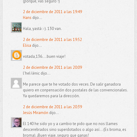
(porque, vas seguro !)
2 de diciembre de 2011 a las 19:49
Hans
dijo...
Hala, yastá :-). 130 van.
2 de diciembre de 2011 a las 19:52
Elisa
dijo...
votada,136....buen viaje!
2 de diciembre de 2011 a las 20:09
l'hel·lènic dijo...
Me parece que te he votado dos veces. De salir ganadora
quiero en conpensación dos postales de las convencionales.
Ya quedaremos para la dirección.
2 de diciembre de 2011 a las 20:39
Jesús Miramón
dijo...
El 140 he sido yo y a cambio te pido que no nos llames
descerebrados sino superdotados o algo así... (Es broma, es
broma). ¡Buen viaje, seguro que ganas!