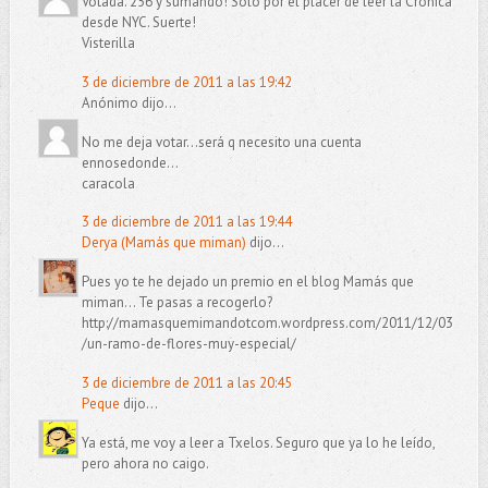
Votada. 256 y sumando! Solo por el placer de leer la Cronica
desde NYC. Suerte!
Visterilla
3 de diciembre de 2011 a las 19:42
Anónimo dijo...
No me deja votar...será q necesito una cuenta
ennosedonde...
caracola
3 de diciembre de 2011 a las 19:44
Derya (Mamás que miman)
dijo...
Pues yo te he dejado un premio en el blog Mamás que
miman... Te pasas a recogerlo?
http://mamasquemimandotcom.wordpress.com/2011/12/03
/un-ramo-de-flores-muy-especial/
3 de diciembre de 2011 a las 20:45
Peque
dijo...
Ya está, me voy a leer a Txelos. Seguro que ya lo he leído,
pero ahora no caigo.