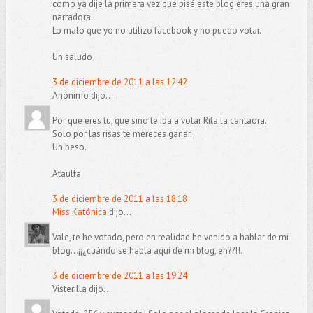
como ya dije la primera vez que pisé este blog eres una gran
narradora.
Lo malo que yo no utilizo facebook y no puedo votar.
Un saludo
3 de diciembre de 2011 a las 12:42
Anónimo dijo...
Por que eres tu, que sino te iba a votar Rita la cantaora.
Solo por las risas te mereces ganar.
Un beso.
Ataulfa
3 de diciembre de 2011 a las 18:18
Miss Katónica
dijo...
Vale, te he votado, pero en realidad he venido a hablar de mi
blog...¡¡¿cuándo se habla aquí de mi blog, eh??!!.
3 de diciembre de 2011 a las 19:24
Visterilla dijo...