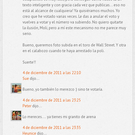
texto inteligente y con gracia cada vez que publicas... eso no
está al alcance de cualquiera! Ya quisiéramos muchos. Yo
creo que he votado varias veces. Le das a anular el voto y
vuelves a votar y el número va subiendo. No quiero quitarte
la ilusión, Moli, pero a mí este mecanismo no me parece muy
serio.
Bueno, queremos foto subida en el toro de Wall Street. Y otra
en el calabozo cuando te haya arrestado la poli.
Suerte!!
4 de diciembre de 2011 a las 22:10
Sue
dijo...
Bueno, yo también lo merezco :) sino te votaría.
4 de diciembre de 2011 a las 23:25
Peter
dijo...
Lo mereces.... ya tienes mi granito de arena
4 de diciembre de 2011 a las 23:35
Heunice
dijo...