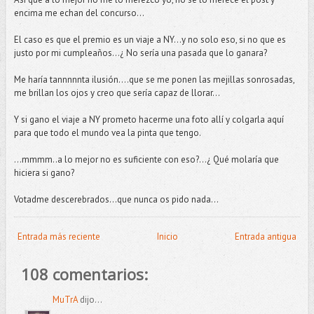
encima me echan del concurso...
El caso es que el premio es un viaje a NY…y no solo eso, si no que es
justo por mi cumpleaños…¿ No sería una pasada que lo ganara?
Me haría tannnnnta ilusión....que se me ponen las mejillas sonrosadas,
me brillan los ojos y creo que sería capaz de llorar...
Y si gano el viaje a NY prometo hacerme una foto allí y colgarla aquí
para que todo el mundo vea la pinta que tengo.
…mmmm..a lo mejor no es suficiente con eso?...¿ Qué molaría que
hiciera si gano?
Votadme descerebrados...que nunca os pido nada...
Entrada más reciente
Inicio
Entrada antigua
108 comentarios:
MuTrA
dijo...