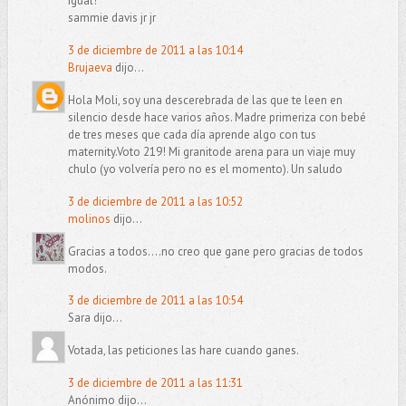
igual!
sammie davis jr jr
3 de diciembre de 2011 a las 10:14
Brujaeva
dijo...
Hola Moli, soy una descerebrada de las que te leen en
silencio desde hace varios años. Madre primeriza con bebé
de tres meses que cada día aprende algo con tus
maternity.Voto 219! Mi granitode arena para un viaje muy
chulo (yo volvería pero no es el momento). Un saludo
3 de diciembre de 2011 a las 10:52
molinos
dijo...
Gracias a todos....no creo que gane pero gracias de todos
modos.
3 de diciembre de 2011 a las 10:54
Sara dijo...
Votada, las peticiones las hare cuando ganes.
3 de diciembre de 2011 a las 11:31
Anónimo dijo...