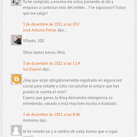
Ya he cumplido, y encima me estoy poniendo al día y
empiezo a controlar esto del twitter... Y te sigooooo!! Estoy
que me salgo!
3 de diciembre de 2011 a las 0:57
José Antonio Peñas
dijo...
VOtado. 200.
Otros tantos besos, Moli.
3 de diciembre de 2011 a las 1:14
Sol Elarien
dijo...
¿Hay que estar obligatoriamente registrado en alguna red
social para votarte o sólo con pinchar el enlace que has
puesto te cuenta el voto?
Espero que ganes, tu blog demuestra inteligencia, es
entretenido, variado y está muy bien escrito e ilustrado.
3 de diciembre de 2011 a las 8:46
Anónimo dijo...
te he votado ya. y a cambio de nada. bueno que si sigas