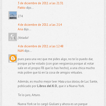
3 de diciembre de 2011 a las 21:31
Patito
dijo...
274
4 de diciembre de 2011 a las 2:14
Ana
dijo...
¡Votada!
4 de diciembre de 2011 a las 12:48
NáN
dijo...
pues para una vez que me pides algo, no te lo puedo dar,
porque ya he votado (con gran vergüenza porque al votar
sale en el propio FB que lo has hecho), a una chica mucho
más pobre que tú en la cosa de amigos virtuales.
Además, es mucho mejor leer
Mata a tus ídolos
, de Luc Sante,
poblicado por
Libros del K.O.
, que ir a Nueva York.
Te lo juro, Arturo.
Nueva York se lo cargó Giuliani y ahora es un parque