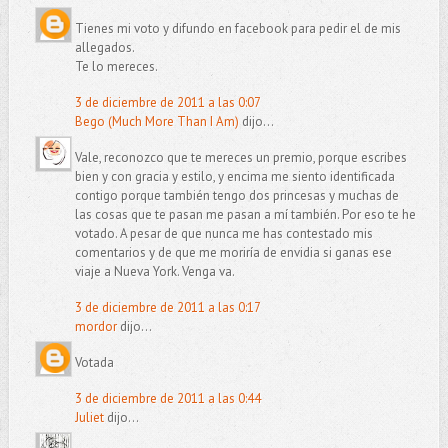
Tienes mi voto y difundo en facebook para pedir el de mis
allegados.
Te lo mereces.
3 de diciembre de 2011 a las 0:07
Bego (Much More Than I Am)
dijo...
Vale, reconozco que te mereces un premio, porque escribes
bien y con gracia y estilo, y encima me siento identificada
contigo porque también tengo dos princesas y muchas de
las cosas que te pasan me pasan a mí también. Por eso te he
votado. A pesar de que nunca me has contestado mis
comentarios y de que me moriría de envidia si ganas ese
viaje a Nueva York. Venga va.
3 de diciembre de 2011 a las 0:17
mordor
dijo...
Votada
3 de diciembre de 2011 a las 0:44
Juliet
dijo...