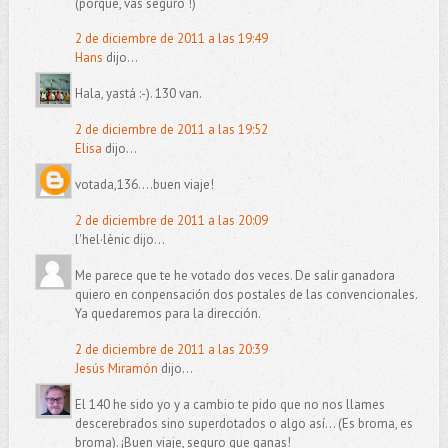
(porque, vas seguro !)
2 de diciembre de 2011 a las 19:49
Hans
dijo...
Hala, yastá :-). 130 van.
2 de diciembre de 2011 a las 19:52
Elisa
dijo...
votada,136....buen viaje!
2 de diciembre de 2011 a las 20:09
l'hel·lènic dijo...
Me parece que te he votado dos veces. De salir ganadora
quiero en conpensación dos postales de las convencionales.
Ya quedaremos para la dirección.
2 de diciembre de 2011 a las 20:39
Jesús Miramón
dijo...
El 140 he sido yo y a cambio te pido que no nos llames
descerebrados sino superdotados o algo así... (Es broma, es
broma). ¡Buen viaje, seguro que ganas!