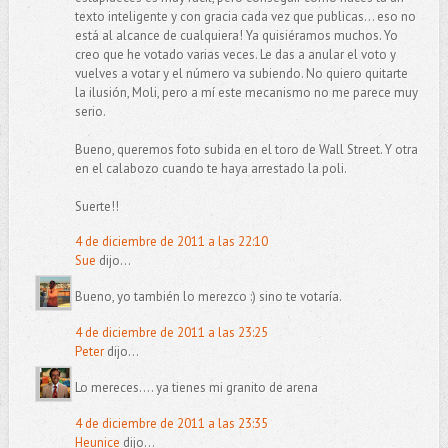
texto inteligente y con gracia cada vez que publicas... eso no
está al alcance de cualquiera! Ya quisiéramos muchos. Yo
creo que he votado varias veces. Le das a anular el voto y
vuelves a votar y el número va subiendo. No quiero quitarte
la ilusión, Moli, pero a mí este mecanismo no me parece muy
serio.
Bueno, queremos foto subida en el toro de Wall Street. Y otra
en el calabozo cuando te haya arrestado la poli.
Suerte!!
4 de diciembre de 2011 a las 22:10
Sue
dijo...
Bueno, yo también lo merezco :) sino te votaría.
4 de diciembre de 2011 a las 23:25
Peter
dijo...
Lo mereces.... ya tienes mi granito de arena
4 de diciembre de 2011 a las 23:35
Heunice
dijo...