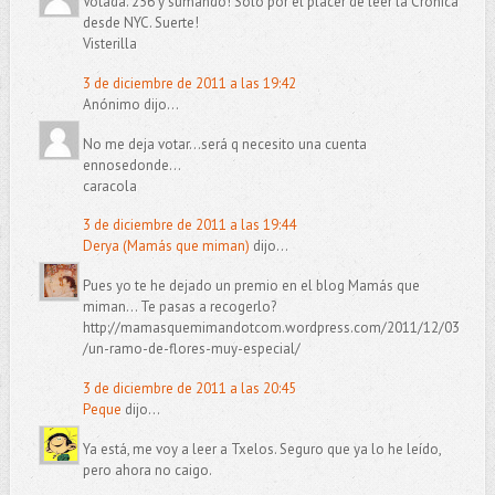
Votada. 256 y sumando! Solo por el placer de leer la Cronica
desde NYC. Suerte!
Visterilla
3 de diciembre de 2011 a las 19:42
Anónimo dijo...
No me deja votar...será q necesito una cuenta
ennosedonde...
caracola
3 de diciembre de 2011 a las 19:44
Derya (Mamás que miman)
dijo...
Pues yo te he dejado un premio en el blog Mamás que
miman... Te pasas a recogerlo?
http://mamasquemimandotcom.wordpress.com/2011/12/03
/un-ramo-de-flores-muy-especial/
3 de diciembre de 2011 a las 20:45
Peque
dijo...
Ya está, me voy a leer a Txelos. Seguro que ya lo he leído,
pero ahora no caigo.