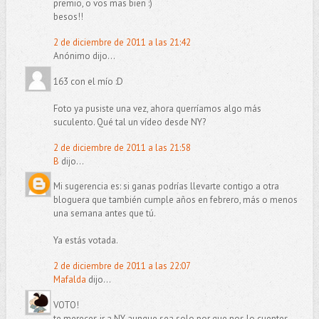
premio, o vos mas bien :)
besos!!
2 de diciembre de 2011 a las 21:42
Anónimo dijo...
163 con el mío :D
Foto ya pusiste una vez, ahora querríamos algo más
suculento. Qué tal un vídeo desde NY?
2 de diciembre de 2011 a las 21:58
B
dijo...
Mi sugerencia es: si ganas podrías llevarte contigo a otra
bloguera que también cumple años en febrero, más o menos
una semana antes que tú.
Ya estás votada.
2 de diciembre de 2011 a las 22:07
Mafalda
dijo...
VOTO!
te mereces ir a NY aunque sea solo por que nos lo cuentes