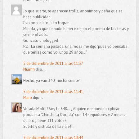
Jo que suerte, te aparecen trolls, anonimos y peña que se
hace publicidad.
Eso pocos blogs lo logran.
Mierda, yo que te pude haber exigido el poema de las tetas y
se me olvidó...
Gonzalo unplugged
P.D.: La semana pasada, una moza me dijo "pues yo pensaba
que tenias como yo, unos 29 años..."
5 de diciembre de 2011 a las 11:37
Niamh
dijo...
Hecho, ya van 340,mucha suerte!
5 de diciembre de 2011 a las 11:41
Mara
dijo...
Votada Moli!!! Soy la 348... ¿Alguien me puede explicar
porque la "Chincheta Dorada", con 14 seguidores y 2 meses
de blog tiene 311 votos?
Suerte y disfruta de tu viaje!!!
5 de diciembre de 2011 a las 13:44