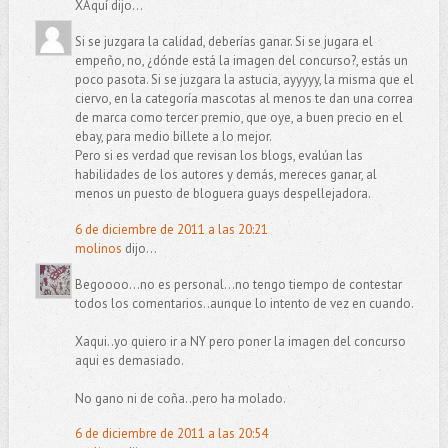
XAquí dijo...
Si se juzgara la calidad, deberías ganar. Si se jugara el
empeño, no, ¿dónde está la imagen del concurso?, estás un
poco pasota. Si se juzgara la astucia, ayyyyy, la misma que el
ciervo, en la categoría mascotas al menos te dan una correa
de marca como tercer premio, que oye, a buen precio en el
ebay, para medio billete a lo mejor.
Pero si es verdad que revisan los blogs, evalúan las
habilidades de los autores y demás, mereces ganar, al
menos un puesto de bloguera guays despellejadora.
6 de diciembre de 2011 a las 20:21
molinos
dijo...
Begoooo...no es personal...no tengo tiempo de contestar
todos los comentarios..aunque lo intento de vez en cuando.
Xaqui..yo quiero ir a NY pero poner la imagen del concurso
aqui es demasiado.
No gano ni de coña..pero ha molado.
6 de diciembre de 2011 a las 20:54