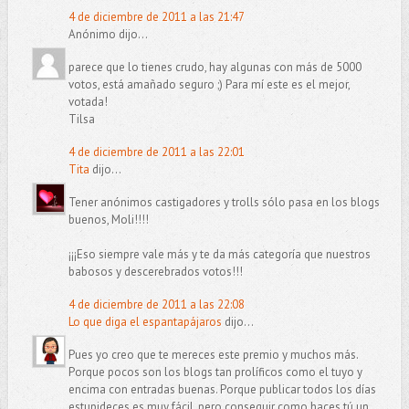
4 de diciembre de 2011 a las 21:47
Anónimo dijo...
parece que lo tienes crudo, hay algunas con más de 5000
votos, está amañado seguro ;) Para mí este es el mejor,
votada!
Tilsa
4 de diciembre de 2011 a las 22:01
Tita
dijo...
Tener anónimos castigadores y trolls sólo pasa en los blogs
buenos, Moli!!!!
¡¡¡Eso siempre vale más y te da más categoría que nuestros
babosos y descerebrados votos!!!
4 de diciembre de 2011 a las 22:08
Lo que diga el espantapájaros
dijo...
Pues yo creo que te mereces este premio y muchos más.
Porque pocos son los blogs tan prolíficos como el tuyo y
encima con entradas buenas. Porque publicar todos los días
estupideces es muy fácil, pero conseguir como haces tú un