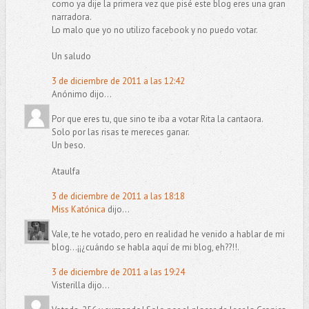
como ya dije la primera vez que pisé este blog eres una gran
narradora.
Lo malo que yo no utilizo facebook y no puedo votar.
Un saludo
3 de diciembre de 2011 a las 12:42
Anónimo dijo...
Por que eres tu, que sino te iba a votar Rita la cantaora.
Solo por las risas te mereces ganar.
Un beso.
Ataulfa
3 de diciembre de 2011 a las 18:18
Miss Katónica
dijo...
Vale, te he votado, pero en realidad he venido a hablar de mi
blog...¡¡¿cuándo se habla aquí de mi blog, eh??!!.
3 de diciembre de 2011 a las 19:24
Visterilla dijo...