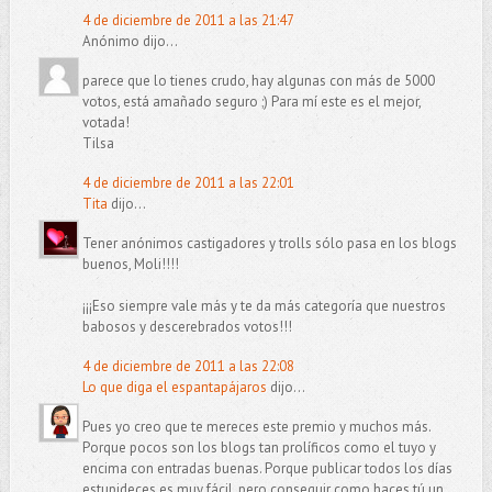
4 de diciembre de 2011 a las 21:47
Anónimo dijo...
parece que lo tienes crudo, hay algunas con más de 5000
votos, está amañado seguro ;) Para mí este es el mejor,
votada!
Tilsa
4 de diciembre de 2011 a las 22:01
Tita
dijo...
Tener anónimos castigadores y trolls sólo pasa en los blogs
buenos, Moli!!!!
¡¡¡Eso siempre vale más y te da más categoría que nuestros
babosos y descerebrados votos!!!
4 de diciembre de 2011 a las 22:08
Lo que diga el espantapájaros
dijo...
Pues yo creo que te mereces este premio y muchos más.
Porque pocos son los blogs tan prolíficos como el tuyo y
encima con entradas buenas. Porque publicar todos los días
estupideces es muy fácil, pero conseguir como haces tú un