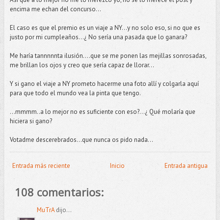
encima me echan del concurso...
El caso es que el premio es un viaje a NY…y no solo eso, si no que es
justo por mi cumpleaños…¿ No sería una pasada que lo ganara?
Me haría tannnnnta ilusión....que se me ponen las mejillas sonrosadas,
me brillan los ojos y creo que sería capaz de llorar...
Y si gano el viaje a NY prometo hacerme una foto allí y colgarla aquí
para que todo el mundo vea la pinta que tengo.
…mmmm..a lo mejor no es suficiente con eso?...¿ Qué molaría que
hiciera si gano?
Votadme descerebrados...que nunca os pido nada...
Entrada más reciente
Inicio
Entrada antigua
108 comentarios:
MuTrA
dijo...