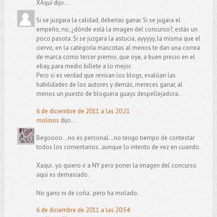
XAquí dijo...
Si se juzgara la calidad, deberías ganar. Si se jugara el
empeño, no, ¿dónde está la imagen del concurso?, estás un
poco pasota. Si se juzgara la astucia, ayyyyy, la misma que el
ciervo, en la categoría mascotas al menos te dan una correa
de marca como tercer premio, que oye, a buen precio en el
ebay, para medio billete a lo mejor.
Pero si es verdad que revisan los blogs, evalúan las
habilidades de los autores y demás, mereces ganar, al
menos un puesto de bloguera guays despellejadora.
6 de diciembre de 2011 a las 20:21
molinos
dijo...
Begoooo...no es personal...no tengo tiempo de contestar
todos los comentarios..aunque lo intento de vez en cuando.
Xaqui..yo quiero ir a NY pero poner la imagen del concurso
aqui es demasiado.
No gano ni de coña..pero ha molado.
6 de diciembre de 2011 a las 20:54