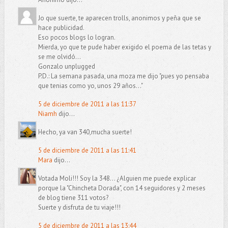
Jo que suerte, te aparecen trolls, anonimos y peña que se
hace publicidad.
Eso pocos blogs lo logran.
Mierda, yo que te pude haber exigido el poema de las tetas y
se me olvidó...
Gonzalo unplugged
P.D.: La semana pasada, una moza me dijo "pues yo pensaba
que tenias como yo, unos 29 años..."
5 de diciembre de 2011 a las 11:37
Niamh
dijo...
Hecho, ya van 340,mucha suerte!
5 de diciembre de 2011 a las 11:41
Mara
dijo...
Votada Moli!!! Soy la 348... ¿Alguien me puede explicar
porque la "Chincheta Dorada", con 14 seguidores y 2 meses
de blog tiene 311 votos?
Suerte y disfruta de tu viaje!!!
5 de diciembre de 2011 a las 13:44