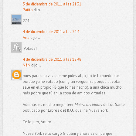
3 de diciembre de 2011 a las 21:31
Patito
dijo...
274
4 de diciembre de 2011 a las 2:14
Ana
dijo...
¡Votada!
4 de diciembre de 2011 a las 12:48
NáN
dijo...
pues para una vez que me pides algo, no te lo puedo dar,
porque ya he votado (con gran vergüenza porque al votar
sale en el propio FB que lo has hecho), a una chica mucho
más pobre que tú en la cosa de amigos virtuales.
Además, es mucho mejor leer
Mata a tus ídolos
, de Luc Sante,
poblicado por
Libros del K.O.
, que ir a Nueva York.
Te lo juro, Arturo.
Nueva York se lo cargó Giuliani y ahora es un parque