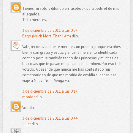
Tienes mi voto y difundo en facebook para pedir el de mis
allegados.
Te lo mereces.
3 de diciembre de 2011 a las 0:07
Bego (Much More Than I Am)
dijo...
Vale, reconozco que te mereces un premio, porque escribes
bien y con gracia y estilo, y encima me siento identificada
contigo porque también tengo dos princesas y muchas de
las cosas que te pasan me pasan a mí también. Por eso te he
votado. A pesar de que nunca me has contestado mis
comentarios y de que me moriría de envidia si ganas ese
viaje a Nueva York. Venga va.
3 de diciembre de 2011 a las 0:17
mordor
dijo...
Votada
3 de diciembre de 2011 a las 0:44
Juliet
dijo...