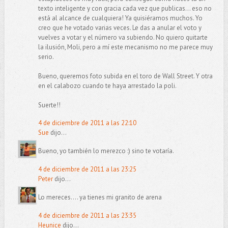
texto inteligente y con gracia cada vez que publicas... eso no
está al alcance de cualquiera! Ya quisiéramos muchos. Yo
creo que he votado varias veces. Le das a anular el voto y
vuelves a votar y el número va subiendo. No quiero quitarte
la ilusión, Moli, pero a mí este mecanismo no me parece muy
serio.
Bueno, queremos foto subida en el toro de Wall Street. Y otra
en el calabozo cuando te haya arrestado la poli.
Suerte!!
4 de diciembre de 2011 a las 22:10
Sue
dijo...
Bueno, yo también lo merezco :) sino te votaría.
4 de diciembre de 2011 a las 23:25
Peter
dijo...
Lo mereces.... ya tienes mi granito de arena
4 de diciembre de 2011 a las 23:35
Heunice
dijo...