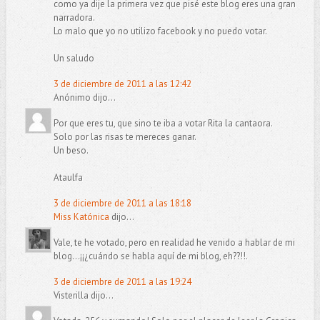
como ya dije la primera vez que pisé este blog eres una gran
narradora.
Lo malo que yo no utilizo facebook y no puedo votar.
Un saludo
3 de diciembre de 2011 a las 12:42
Anónimo dijo...
Por que eres tu, que sino te iba a votar Rita la cantaora.
Solo por las risas te mereces ganar.
Un beso.
Ataulfa
3 de diciembre de 2011 a las 18:18
Miss Katónica
dijo...
Vale, te he votado, pero en realidad he venido a hablar de mi
blog...¡¡¿cuándo se habla aquí de mi blog, eh??!!.
3 de diciembre de 2011 a las 19:24
Visterilla dijo...