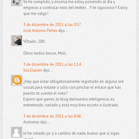
Ya he cumplido, y encima me estoy poniendo al día y
empiezo a controlar esto del twitter... Y te sigooooo!! Estoy
que me salgo!
3 de diciembre de 2011 a las 0:57
José Antonio Peñas
dijo...
VOtado. 200.
Otros tantos besos, Moli.
3 de diciembre de 2011 a las 1:14
Sol Elarien
dijo...
¿Hay que estar obligatoriamente registrado en alguna red
social para votarte o sólo con pinchar el enlace que has
puesto te cuenta el voto?
Espero que ganes, tu blog demuestra inteligencia, es
entretenido, variado y está muy bien escrito e ilustrado.
3 de diciembre de 2011 a las 8:46
Anónimo dijo...
te he votado ya. y a cambio de nada. bueno que si sigas