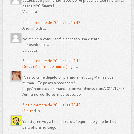
Votada. 256 y sumando! Solo por el placer de leer la Cronica
desde NYC. Suerte!
Visterilla
3 de diciembre de 2011 a las 19:42
Anónimo dijo...
No me deja votar...será q necesito una cuenta
ennosedonde...
caracola
3 de diciembre de 2011 a las 19:44
Derya (Mamás que miman)
dijo...
Pues yo te he dejado un premio en el blog Mamás que
miman... Te pasas a recogerlo?
http://mamasquemimandotcom.wordpress.com/2011/12/03
/un-ramo-de-flores-muy-especial/
3 de diciembre de 2011 a las 20:45
Peque
dijo...
Ya está, me voy a leer a Txelos. Seguro que ya lo he leído,
pero ahora no caigo.