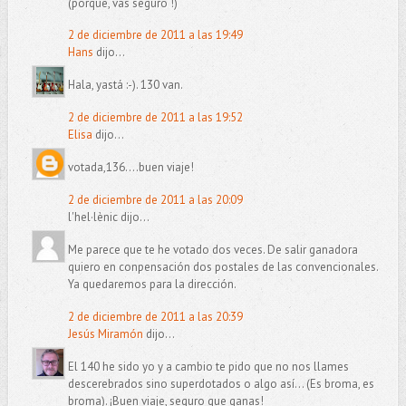
(porque, vas seguro !)
2 de diciembre de 2011 a las 19:49
Hans
dijo...
Hala, yastá :-). 130 van.
2 de diciembre de 2011 a las 19:52
Elisa
dijo...
votada,136....buen viaje!
2 de diciembre de 2011 a las 20:09
l'hel·lènic dijo...
Me parece que te he votado dos veces. De salir ganadora
quiero en conpensación dos postales de las convencionales.
Ya quedaremos para la dirección.
2 de diciembre de 2011 a las 20:39
Jesús Miramón
dijo...
El 140 he sido yo y a cambio te pido que no nos llames
descerebrados sino superdotados o algo así... (Es broma, es
broma). ¡Buen viaje, seguro que ganas!