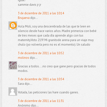
igual!
sammie davis jr jr
3 de diciembre de 2011 a las 10:14
Brujaeva
dijo...
Hola Moli, soy una descerebrada de las que te leen en
silencio desde hace varios años. Madre primeriza con bebé
de tres meses que cada día aprende algo con tus
maternity.Voto 219! Mi granitode arena para un viaje muy
chulo (yo volvería pero no es el momento). Un saludo
3 de diciembre de 2011 a las 10:52
molinos
dijo...
Gracias a todos....no creo que gane pero gracias de todos
modos.
3 de diciembre de 2011 a las 10:54
Sara dijo...
Votada, las peticiones las hare cuando ganes.
3 de diciembre de 2011 a las 11:31
Anónimo dijo...