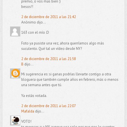
premio, o vos mas bien :)
besos!!
2 de diciembre de 2011 a las 21:42
Anónimo dijo...
163 con el mío :D
Foto ya pusiste una vez, ahora querríamos algo más
suculento. Qué tal un vídeo desde NY?
2 de diciembre de 2011 a las 21:58
B
dijo...
Mi sugerencia es: si ganas podrías llevarte contigo a otra
bloguera que también cumple años en febrero, más o menos
una semana antes que tú.
Ya estás votada.
2 de diciembre de 2011 a las 22:07
Mafalda
dijo...
VOTO!
te mereces ir a NY aunque sea solo por que nos lo cuentes