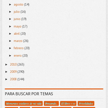
agosto
(14)
►
julio
(16)
►
junio
(19)
►
mayo
(17)
►
abril
(20)
►
marzo
(26)
►
febrero
(20)
►
enero
(20)
►
2010
(265)
►
2009
(290)
►
2008
(144)
►
PARA BUSCAR POR TEMAS
Momentos estelares de mi vida
Pensando..
El libro y yo
Frivolidades