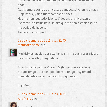
gustaron muchísimo, aunque de alguno apenas recuerdo
nada.
Casi siempre coincido en gustos contigo, salvo en tu amada
"Caja negra", y sigo tus recomendaciones.
Hoy me han regalado "Libertad" de Jonathan Franzen y
"Némesis" de Philip Roth. Te diré qué me han parecido (si no
me olvido de hacerlo).
Gracias por este post.
28 de diciembre de 2011 a las 21:40
matrioska_verde
dijo...
Muchísimas gracias por esta lista, a mí me gusta leer críticas
de aquí y de allí y luego elegir.
Yo sólo he llegado a 21, casi 22 (tengo uno a medias)
porque tengo poco tiempo libre y lo tengo muy repartido:
manualidades varias, calceta, blog, gimnasio...
biquiños,
29 de diciembre de 2011 a las 10:44
Ana María
dijo...