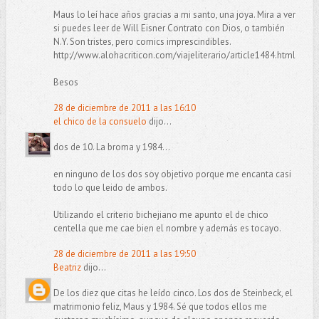
Maus lo leí hace años gracias a mi santo, una joya. Mira a ver
si puedes leer de Will Eisner Contrato con Dios, o también
N.Y. Son tristes, pero comics imprescindibles.
http://www.alohacriticon.com/viajeliterario/article1484.html
Besos
28 de diciembre de 2011 a las 16:10
el chico de la consuelo
dijo...
dos de 10. La broma y 1984...
en ninguno de los dos soy objetivo porque me encanta casi
todo lo que leido de ambos.
Utilizando el criterio bichejiano me apunto el de chico
centella que me cae bien el nombre y además es tocayo.
28 de diciembre de 2011 a las 19:50
Beatriz
dijo...
De los diez que citas he leído cinco. Los dos de Steinbeck, el
matrimonio feliz, Maus y 1984. Sé que todos ellos me