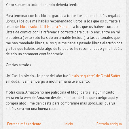
Y por supuesto todo el mundo debería leerlo.
Para terminar con los libros: gracias a todos los que me habéis regalado
libros, a los que me habéis recomendado libros, a los que os currasteis
listas de
libros sobre la II Guerra Mundial
, a los que os habéis currado
listas de comics con la referencia correcta para que lo encuentre en mi
biblioteca ( esto solo ha sido un amable lector…), a las editoriales que
me han mandado libros, a los que me habéis pasado libros electrónicos
y a los que habéis leído algo de lo que yo he recomendado y me habéis
dejado un comment contándomelo.
Gracias a todos.
Uy..Casi lo olvido...lo peor del año fue “
Jesús te quiere” de David Safier
sin duda...y sin embargo a molihermana le encantó.
Y otra cosa, Amazon no me patrocina el blog..pero si algún incauto
entra en la web de Amazon desde un enlace de los que cuelgo aquí y
compra algo…me dan pasta para comprarme más libros..asi que ya
sabéis será por una buena causa.
Entrada más reciente
Inicio
Entrada antigua