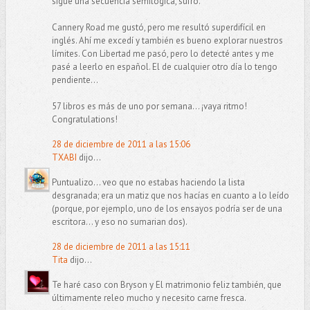
sigue una secuencia semilógica, sufro.
Cannery Road me gustó, pero me resultó superdifícil en
inglés. Ahí me excedí y también es bueno explorar nuestros
límites. Con Libertad me pasó, pero lo detecté antes y me
pasé a leerlo en español. El de cualquier otro día lo tengo
pendiente...
57 libros es más de uno por semana... ¡vaya ritmo!
Congratulations!
28 de diciembre de 2011 a las 15:06
TXABI
dijo...
Puntualizo... veo que no estabas haciendo la lista
desgranada; era un matiz que nos hacías en cuanto a lo leído
(porque, por ejemplo, uno de los ensayos podría ser de una
escritora... y eso no sumarian dos).
28 de diciembre de 2011 a las 15:11
Tita
dijo...
Te haré caso con Bryson y El matrimonio feliz también, que
últimamente releo mucho y necesito carne fresca.