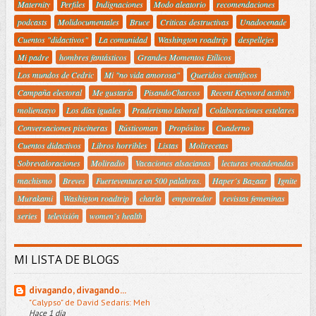
Maternity
Perfiles
Indignaciones
Modo aleatorio
recomendaciones
podcasts
Molidocumentales
Bruce
Criticas destructivas
Unadocenade
Cuentos "didactivos"
La comunidad
Washington roadtrip
despellejes
Mi padre
hombres fantásticos
Grandes Momentos Etílicos
Los mundos de Cedric
Mi "no vida amorosa"
Queridos científicos
Campaña electoral
Me gustaría
PisandoCharcos
Recent Keyword activity
moliensayo
Los días iguales
Praderismo laboral
Colaboraciones estelares
Conversaciones piscineras
Rústicoman
Propósitos
Cuaderno
Cuentos didactivos
Libros horribles
Listas
Molirecetas
Sobrevaloraciones
Moliradio
Vacaciones alsacianas
lecturas encadenadas
machismo
Breves
Fuerteventura en 500 palabras.
Haper´s Bazaar
Ignite
Murakami
Washigton roadtrip
charla
empotrador
revistas femeninas
series
televisión
women´s health
MI LISTA DE BLOGS
divagando, divagando...
"Calypso" de David Sedaris: Meh
Hace 1 día