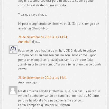
Soy una lectora copiota, pero mientras le copie a gente
como tú y el dealer, no me importa.
Y ya, que vaya chapa.
Mi post recopilatorio de libros va el día 31, por si tengo que
añadir un último libro.
28 de diciembre de 2011 a las 14:24
Anniehall
dijo...
Pues yo vengo a hablar de mi libro XD Si desde tu enlace
compro cosas en amazon que no son libros como... (por
poner un ejemplo así al azar) cacharritos de repostería
¿también te lo llevas crudo? Es para tener claro desde donde
entrar.
28 de diciembre de 2011 a las 14:41
Anónimo dijo...
Me das mucha envidia intelectual, que lo sepas... Y mira que
empecé el año pensando en cumplir al menos los 50 libros,
pero se ha ido el año y nada,que ni me acerco...
En fin, comparto gusto por Bill Bryson.