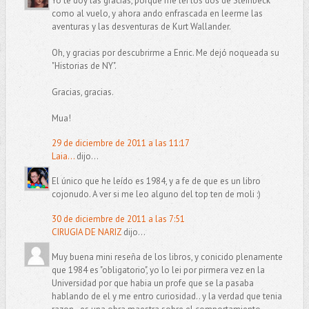
Yo te doy las gracias, porque me leí los dos de Steinbeck
como al vuelo, y ahora ando enfrascada en leerme las
aventuras y las desventuras de Kurt Wallander.
Oh, y gracias por descubrirme a Enric. Me dejó noqueada su
"Historias de NY".
Gracias, gracias.
Mua!
29 de diciembre de 2011 a las 11:17
Laia...
dijo...
El único que he leído es 1984, y a fe de que es un libro
cojonudo. A ver si me leo alguno del top ten de moli :)
30 de diciembre de 2011 a las 7:51
CIRUGIA DE NARIZ
dijo...
Muy buena mini reseña de los libros, y conicido plenamente
que 1984 es "obligatorio", yo lo lei por pirmera vez en la
Universidad por que habia un profe que se la pasaba
hablando de el y me entro curiosidad.. y la verdad que tenia