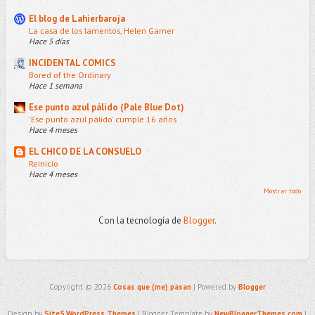
El blog de Lahierbaroja
La casa de los lamentos, Helen Garner
Hace 5 días
INCIDENTAL COMICS
Bored of the Ordinary
Hace 1 semana
Ese punto azul pálido (Pale Blue Dot)
'Ese punto azul pálido' cumple 16 años
Hace 4 meses
EL CHICO DE LA CONSUELO
Reinicio
Hace 4 meses
Mostrar todo
Con la tecnología de
Blogger
.
Copyright ©
2026
Cosas que (me) pasan
| Powered by
Blogger
Design by
Site5 WordPress Themes
| Blogger Template by
NewBloggerThemes.com
|