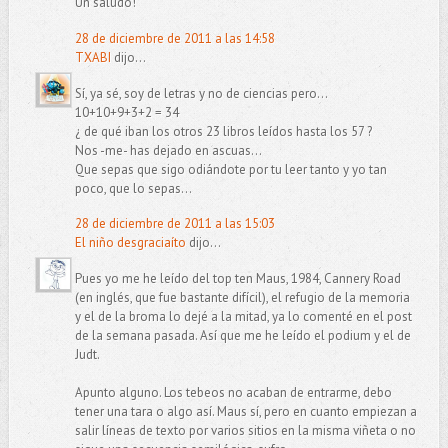
Un saludo!
28 de diciembre de 2011 a las 14:58
TXABI
dijo...
Sí, ya sé, soy de letras y no de ciencias pero...
10+10+9+3+2 = 34
¿ de qué iban los otros 23 libros leídos hasta los 57 ?
Nos -me- has dejado en ascuas...
Que sepas que sigo odiándote por tu leer tanto y yo tan
poco, que lo sepas...
28 de diciembre de 2011 a las 15:03
El niño desgraciaíto
dijo...
Pues yo me he leído del top ten Maus, 1984, Cannery Road
(en inglés, que fue bastante difícil), el refugio de la memoria
y el de la broma lo dejé a la mitad, ya lo comenté en el post
de la semana pasada. Así que me he leído el podium y el de
Judt.
Apunto alguno. Los tebeos no acaban de entrarme, debo
tener una tara o algo así. Maus sí, pero en cuanto empiezan a
salir líneas de texto por varios sitios en la misma viñeta o no