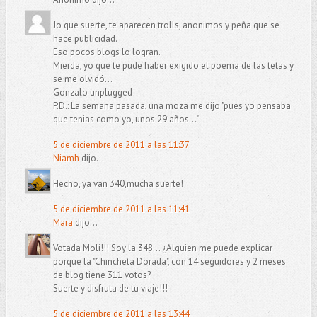
Jo que suerte, te aparecen trolls, anonimos y peña que se
hace publicidad.
Eso pocos blogs lo logran.
Mierda, yo que te pude haber exigido el poema de las tetas y
se me olvidó...
Gonzalo unplugged
P.D.: La semana pasada, una moza me dijo "pues yo pensaba
que tenias como yo, unos 29 años..."
5 de diciembre de 2011 a las 11:37
Niamh
dijo...
Hecho, ya van 340,mucha suerte!
5 de diciembre de 2011 a las 11:41
Mara
dijo...
Votada Moli!!! Soy la 348... ¿Alguien me puede explicar
porque la "Chincheta Dorada", con 14 seguidores y 2 meses
de blog tiene 311 votos?
Suerte y disfruta de tu viaje!!!
5 de diciembre de 2011 a las 13:44