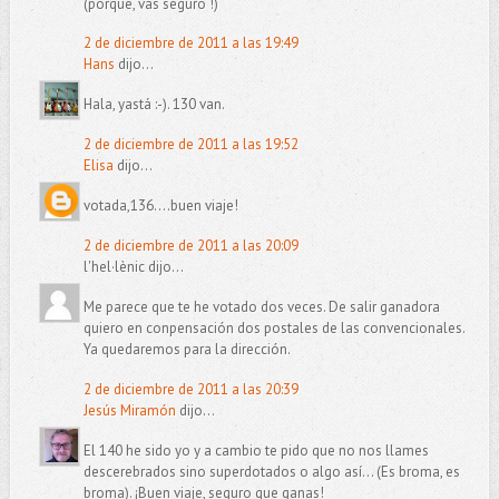
(porque, vas seguro !)
2 de diciembre de 2011 a las 19:49
Hans
dijo...
Hala, yastá :-). 130 van.
2 de diciembre de 2011 a las 19:52
Elisa
dijo...
votada,136....buen viaje!
2 de diciembre de 2011 a las 20:09
l'hel·lènic dijo...
Me parece que te he votado dos veces. De salir ganadora
quiero en conpensación dos postales de las convencionales.
Ya quedaremos para la dirección.
2 de diciembre de 2011 a las 20:39
Jesús Miramón
dijo...
El 140 he sido yo y a cambio te pido que no nos llames
descerebrados sino superdotados o algo así... (Es broma, es
broma). ¡Buen viaje, seguro que ganas!