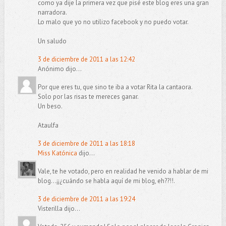
como ya dije la primera vez que pisé este blog eres una gran
narradora.
Lo malo que yo no utilizo facebook y no puedo votar.
Un saludo
3 de diciembre de 2011 a las 12:42
Anónimo dijo...
Por que eres tu, que sino te iba a votar Rita la cantaora.
Solo por las risas te mereces ganar.
Un beso.
Ataulfa
3 de diciembre de 2011 a las 18:18
Miss Katónica
dijo...
Vale, te he votado, pero en realidad he venido a hablar de mi
blog...¡¡¿cuándo se habla aquí de mi blog, eh??!!.
3 de diciembre de 2011 a las 19:24
Visterilla dijo...