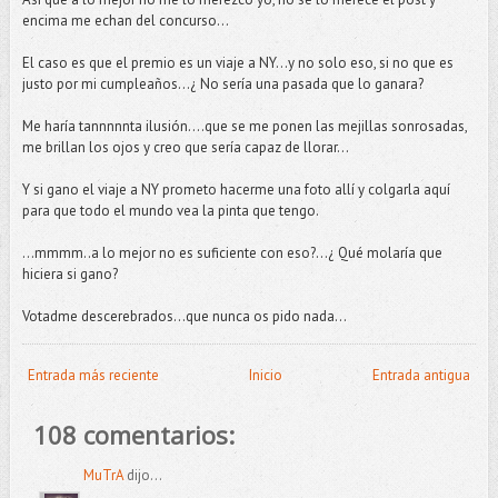
encima me echan del concurso...
El caso es que el premio es un viaje a NY…y no solo eso, si no que es
justo por mi cumpleaños…¿ No sería una pasada que lo ganara?
Me haría tannnnnta ilusión....que se me ponen las mejillas sonrosadas,
me brillan los ojos y creo que sería capaz de llorar...
Y si gano el viaje a NY prometo hacerme una foto allí y colgarla aquí
para que todo el mundo vea la pinta que tengo.
…mmmm..a lo mejor no es suficiente con eso?...¿ Qué molaría que
hiciera si gano?
Votadme descerebrados...que nunca os pido nada...
Entrada más reciente
Inicio
Entrada antigua
108 comentarios:
MuTrA
dijo...