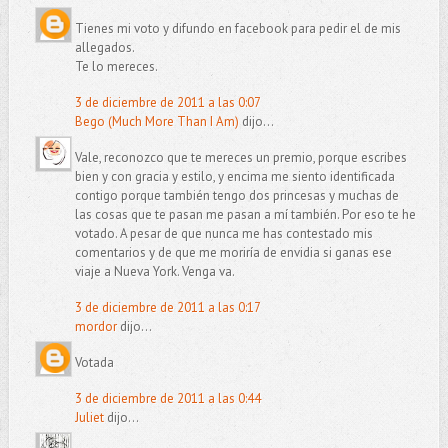
Tienes mi voto y difundo en facebook para pedir el de mis
allegados.
Te lo mereces.
3 de diciembre de 2011 a las 0:07
Bego (Much More Than I Am)
dijo...
Vale, reconozco que te mereces un premio, porque escribes
bien y con gracia y estilo, y encima me siento identificada
contigo porque también tengo dos princesas y muchas de
las cosas que te pasan me pasan a mí también. Por eso te he
votado. A pesar de que nunca me has contestado mis
comentarios y de que me moriría de envidia si ganas ese
viaje a Nueva York. Venga va.
3 de diciembre de 2011 a las 0:17
mordor
dijo...
Votada
3 de diciembre de 2011 a las 0:44
Juliet
dijo...