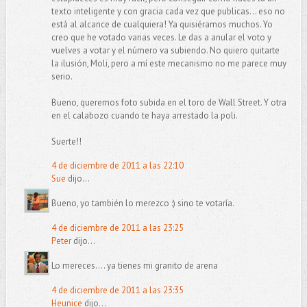
texto inteligente y con gracia cada vez que publicas... eso no
está al alcance de cualquiera! Ya quisiéramos muchos. Yo
creo que he votado varias veces. Le das a anular el voto y
vuelves a votar y el número va subiendo. No quiero quitarte
la ilusión, Moli, pero a mí este mecanismo no me parece muy
serio.
Bueno, queremos foto subida en el toro de Wall Street. Y otra
en el calabozo cuando te haya arrestado la poli.
Suerte!!
4 de diciembre de 2011 a las 22:10
Sue
dijo...
Bueno, yo también lo merezco :) sino te votaría.
4 de diciembre de 2011 a las 23:25
Peter
dijo...
Lo mereces.... ya tienes mi granito de arena
4 de diciembre de 2011 a las 23:35
Heunice
dijo...