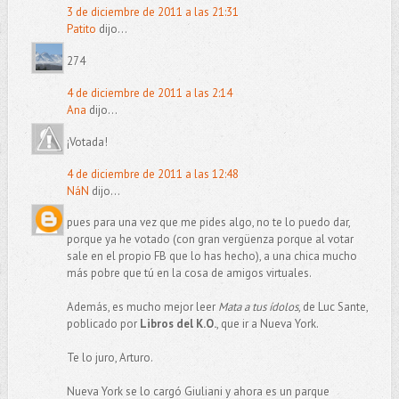
3 de diciembre de 2011 a las 21:31
Patito
dijo...
274
4 de diciembre de 2011 a las 2:14
Ana
dijo...
¡Votada!
4 de diciembre de 2011 a las 12:48
NáN
dijo...
pues para una vez que me pides algo, no te lo puedo dar,
porque ya he votado (con gran vergüenza porque al votar
sale en el propio FB que lo has hecho), a una chica mucho
más pobre que tú en la cosa de amigos virtuales.
Además, es mucho mejor leer
Mata a tus ídolos
, de Luc Sante,
poblicado por
Libros del K.O.
, que ir a Nueva York.
Te lo juro, Arturo.
Nueva York se lo cargó Giuliani y ahora es un parque