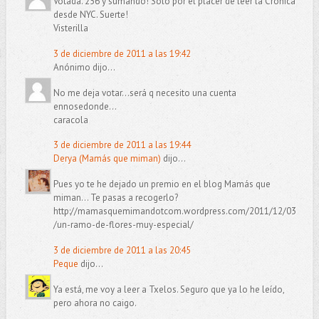
Votada. 256 y sumando! Solo por el placer de leer la Cronica
desde NYC. Suerte!
Visterilla
3 de diciembre de 2011 a las 19:42
Anónimo dijo...
No me deja votar...será q necesito una cuenta
ennosedonde...
caracola
3 de diciembre de 2011 a las 19:44
Derya (Mamás que miman)
dijo...
Pues yo te he dejado un premio en el blog Mamás que
miman... Te pasas a recogerlo?
http://mamasquemimandotcom.wordpress.com/2011/12/03
/un-ramo-de-flores-muy-especial/
3 de diciembre de 2011 a las 20:45
Peque
dijo...
Ya está, me voy a leer a Txelos. Seguro que ya lo he leído,
pero ahora no caigo.