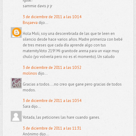
igual!
sammie davis jr jr
3 de diciembre de 2011 a las 10:14
Brujaeva
dijo...
Hola Moli, soy una descerebrada de las que te leen en
silencio desde hace varios años. Madre primeriza con bebé
de tres meses que cada día aprende algo con tus
maternity.Voto 219! Mi granitode arena para un viaje muy
chulo (yo volvería pero no es el momento). Un saludo
3 de diciembre de 2011 a las 10:52
molinos
dijo...
Gracias a todos....no creo que gane pero gracias de todos
modos.
3 de diciembre de 2011 a las 10:54
Sara dijo...
Votada, las peticiones las hare cuando ganes.
3 de diciembre de 2011 a las 11:31
Anónimo dijo...