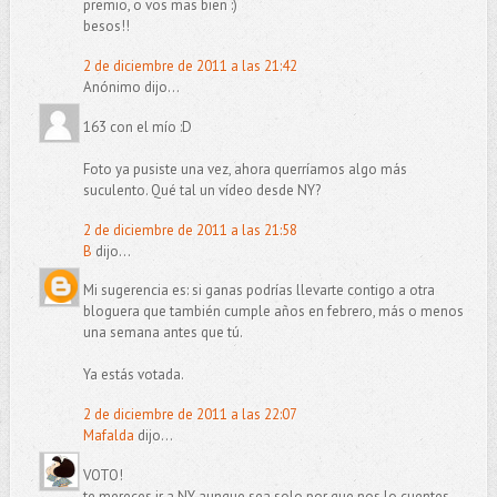
premio, o vos mas bien :)
besos!!
2 de diciembre de 2011 a las 21:42
Anónimo dijo...
163 con el mío :D
Foto ya pusiste una vez, ahora querríamos algo más
suculento. Qué tal un vídeo desde NY?
2 de diciembre de 2011 a las 21:58
B
dijo...
Mi sugerencia es: si ganas podrías llevarte contigo a otra
bloguera que también cumple años en febrero, más o menos
una semana antes que tú.
Ya estás votada.
2 de diciembre de 2011 a las 22:07
Mafalda
dijo...
VOTO!
te mereces ir a NY aunque sea solo por que nos lo cuentes