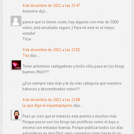
4 de diciembre de 2011 a las 21:47
Anónimo dijo...
parece que lo tienes crudo, hay algunas con más de 5000
votos, está amañado seguro ;) Para mí este es el mejor,
votada!
Tilsa
4 de diciembre de 2011 a las 22:01
Tita
dijo...
Tener anónimos castigadores y trolls sólo pasa en los blogs
buenos, Moli!!!!
¡¡¡Eso siempre vale más y te da más categoría que nuestros
babosos y descerebrados votos!!!
4 de diciembre de 2011 a las 22:08
Lo que diga el espantapájaros
dijo...
Pues yo creo que te mereces este premio y muchos más.
Porque pocos son los blogs tan prolíficos como el tuyo y
encima con entradas buenas. Porque publicar todos los días
estupideces es muy fácil, pero conseguir como haces tú un