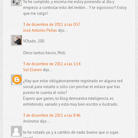
Ya he cumplido, y encima me estoy poniendo al día y
empiezo a controlar esto del twitter... Y te sigooooo!! Estoy
que me salgo!
3 de diciembre de 2011 a las 0:57
José Antonio Peñas
dijo...
VOtado. 200.
Otros tantos besos, Moli.
3 de diciembre de 2011 a las 1:14
Sol Elarien
dijo...
¿Hay que estar obligatoriamente registrado en alguna red
social para votarte o sólo con pinchar el enlace que has
puesto te cuenta el voto?
Espero que ganes, tu blog demuestra inteligencia, es
entretenido, variado y está muy bien escrito e ilustrado.
3 de diciembre de 2011 a las 8:46
Anónimo dijo...
te he votado ya. y a cambio de nada. bueno que si sigas