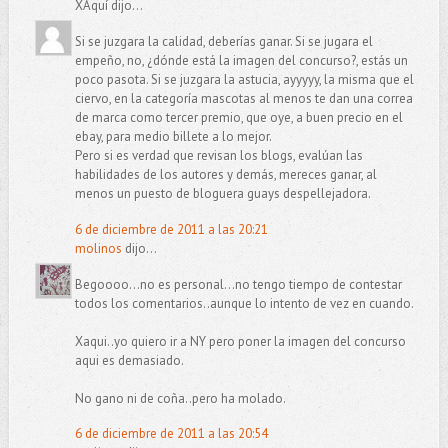
XAquí dijo...
Si se juzgara la calidad, deberías ganar. Si se jugara el
empeño, no, ¿dónde está la imagen del concurso?, estás un
poco pasota. Si se juzgara la astucia, ayyyyy, la misma que el
ciervo, en la categoría mascotas al menos te dan una correa
de marca como tercer premio, que oye, a buen precio en el
ebay, para medio billete a lo mejor.
Pero si es verdad que revisan los blogs, evalúan las
habilidades de los autores y demás, mereces ganar, al
menos un puesto de bloguera guays despellejadora.
6 de diciembre de 2011 a las 20:21
molinos
dijo...
Begoooo...no es personal...no tengo tiempo de contestar
todos los comentarios..aunque lo intento de vez en cuando.
Xaqui..yo quiero ir a NY pero poner la imagen del concurso
aqui es demasiado.
No gano ni de coña..pero ha molado.
6 de diciembre de 2011 a las 20:54