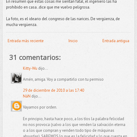
En resumen que estas cosas me sientan fatal, el ingeniero las ha
prohibido en casa..dice que me vuelvo peligrosa.
La foto, es el ideario del congreso de las narices. De vergüenza, de
mucha vergüenza.
Entrada más reciente
Inicio
Entrada antigua
31 comentarios:
Kitty-Wu
dijo...
Amén, amiga. Voy a compartirlo con tu permiso
29 de diciembre de 2010 a las 17:40
NáN
dijo...
Vayamos por orden.
En principio, hasta hace poco, a los tíos la palabra felicidad
no nos provoca (salvo a los que venden la salvación eterna
o a los que compran y venden todo tipo de máquinas
absurdas). SABEMOS lo que es la felicidad y lo que cuesta en