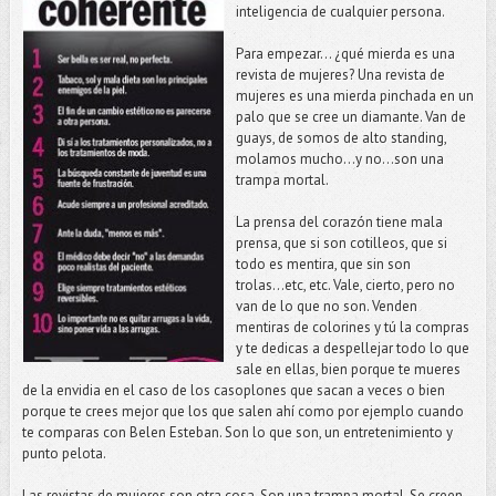
inteligencia de cualquier persona.
Para empezar... ¿qué mierda es una
revista de mujeres? Una revista de
mujeres es una mierda pinchada en un
palo que se cree un diamante. Van de
guays, de somos de alto standing,
molamos mucho…y no…son una
trampa mortal.
La prensa del corazón tiene mala
prensa, que si son cotilleos, que si
todo es mentira, que sin son
trolas...etc, etc. Vale, cierto, pero no
van de lo que no son. Venden
mentiras de colorines y tú la compras
y te dedicas a despellejar todo lo que
sale en ellas, bien porque te mueres
de la envidia en el caso de los casoplones que sacan a veces o bien
porque te crees mejor que los que salen ahí como por ejemplo cuando
te comparas con Belen Esteban. Son lo que son, un entretenimiento y
punto pelota.
Las revistas de mujeres son otra cosa. Son una trampa mortal. Se creen