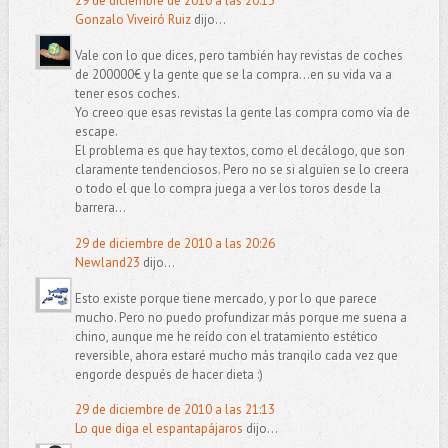
29 de diciembre de 2010 a las 20:13
Gonzalo Viveiró Ruiz
dijo...
Vale con lo que dices, pero también hay revistas de coches
de 200000€ y la gente que se la compra...en su vida va a
tener esos coches.
Yo creeo que esas revistas la gente las compra como vía de
escape.
El problema es que hay textos, como el decálogo, que son
claramente tendenciosos. Pero no se si alguien se lo creera
o todo el que lo compra juega a ver los toros desde la
barrera...
29 de diciembre de 2010 a las 20:26
Newland23
dijo...
Esto existe porque tiene mercado, y por lo que parece
mucho. Pero no puedo profundizar más porque me suena a
chino, aunque me he reído con el tratamiento estético
reversible, ahora estaré mucho más tranqilo cada vez que
engorde después de hacer dieta :)
29 de diciembre de 2010 a las 21:13
Lo que diga el espantapájaros
dijo...