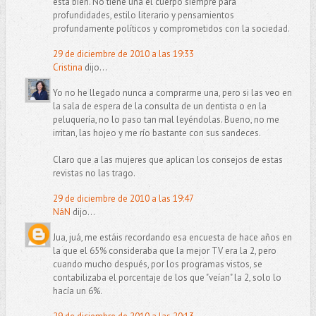
está bien. No tiene una el cuerpo siempre para
profundidades, estilo literario y pensamientos
profundamente políticos y comprometidos con la sociedad.
29 de diciembre de 2010 a las 19:33
Cristina
dijo...
Yo no he llegado nunca a comprarme una, pero si las veo en
la sala de espera de la consulta de un dentista o en la
peluquería, no lo paso tan mal leyéndolas. Bueno, no me
irritan, las hojeo y me río bastante con sus sandeces.
Claro que a las mujeres que aplican los consejos de estas
revistas no las trago.
29 de diciembre de 2010 a las 19:47
NáN
dijo...
Jua, juá, me estáis recordando esa encuesta de hace años en
la que el 65% consideraba que la mejor TV era la 2, pero
cuando mucho después, por los programas vistos, se
contabilizaba el porcentaje de los que "veían" la 2, solo lo
hacía un 6%.