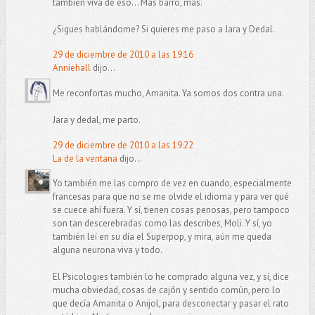
también viva de eso... Más barro, más.
¿Sigues hablándome? Si quieres me paso a Jara y Dedal.
29 de diciembre de 2010 a las 19:16
Anniehall
dijo...
Me reconfortas mucho, Amanita. Ya somos dos contra una.
Jara y dedal, me parto.
29 de diciembre de 2010 a las 19:22
La de la ventana
dijo...
Yo también me las compro de vez en cuando, especialmente
francesas para que no se me olvide el idioma y para ver qué
se cuece ahí fuera. Y sí, tienen cosas penosas, pero tampoco
son tan descerebradas como las describes, Moli. Y sí, yo
también leí en su día el Superpop, y mira, aún me queda
alguna neurona viva y todo.
El Psicologies también lo he comprado alguna vez, y sí, dice
mucha obviedad, cosas de cajón y sentido común, pero lo
que decía Amanita o Anijol, para desconectar y pasar el rato