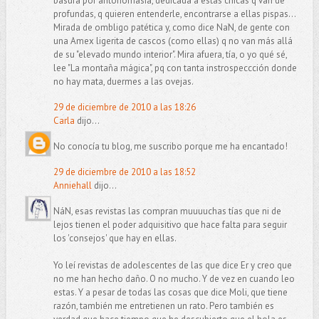
basura por antonomasia, dedicada a estas chicas q van de
profundas, q quieren entenderle, encontrarse a ellas pispas...
Mirada de ombligo patética y, como dice NaN, de gente con
una Amex ligerita de cascos (como ellas) q no van más allá
de su "elevado mundo interior". Mira afuera, tía, o yo qué sé,
lee "La montaña mágica", pq con tanta instrospeccción donde
no hay mata, duermes a las ovejas.
29 de diciembre de 2010 a las 18:26
Carla
dijo...
No conocía tu blog, me suscribo porque me ha encantado!
29 de diciembre de 2010 a las 18:52
Anniehall
dijo...
NáN, esas revistas las compran muuuuchas tías que ni de
lejos tienen el poder adquisitivo que hace falta para seguir
los 'consejos' que hay en ellas.
Yo leí revistas de adolescentes de las que dice Er y creo que
no me han hecho daño. O no mucho. Y de vez en cuando leo
estas. Y a pesar de todas las cosas que dice Moli, que tiene
razón, también me entretienen un rato. Pero también es