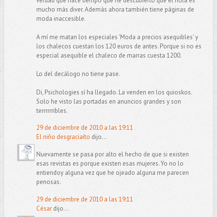
verdad que hace tiempo que he descubierto que el hola es
mucho más diver. Además ahora también tiene páginas de
moda inaccesible.
A mí me matan los especiales 'Moda a precios asequibles' y
los chalecos cuestan los 120 euros de antes. Porque si no es
especial asequible el chaleco de marras cuesta 1200.
Lo del decálogo no tiene pase.
Di, Psichologies sí ha llegado. La venden en los quioskos.
Solo he visto las portadas en anuncios grandes y son
terrrrrribles.
29 de diciembre de 2010 a las 19:11
El niño desgraciaíto
dijo...
Nuevamente se pasa por alto el hecho de que si existen
esas revistas es porque existen esas mujeres. Yo no lo
entiendoy alguna vez que he ojeado alguna me parecen
penosas.
29 de diciembre de 2010 a las 19:11
César
dijo...