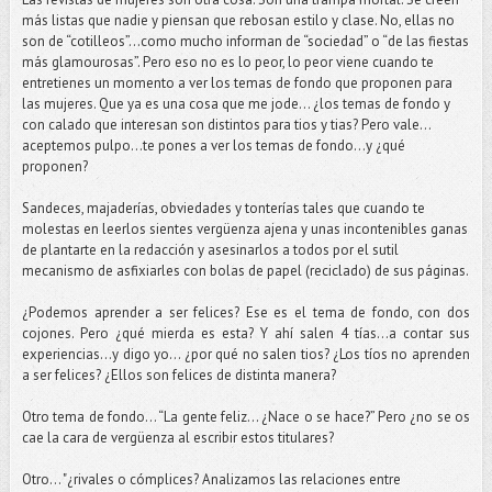
más listas que nadie y piensan que rebosan estilo y clase. No, ellas no
son de “cotilleos”...como mucho informan de “sociedad” o “de las fiestas
más glamourosas”. Pero eso no es lo peor, lo peor viene cuando te
entretienes un momento a ver los temas de fondo que proponen para
las mujeres. Que ya es una cosa que me jode... ¿los temas de fondo y
con calado que interesan son distintos para tios y tias? Pero vale…
aceptemos pulpo…te pones a ver los temas de fondo…y ¿qué
proponen?
Sandeces, majaderías, obviedades y tonterías tales que cuando te
molestas en leerlos sientes vergüenza ajena y unas incontenibles ganas
de plantarte en la redacción y asesinarlos a todos por el sutil
mecanismo de asfixiarles con bolas de papel (reciclado) de sus páginas.
¿Podemos aprender a ser felices? Ese es el tema de fondo, con dos
cojones. Pero ¿qué mierda es esta? Y ahí salen 4 tías…a contar sus
experiencias…y digo yo... ¿por qué no salen tios? ¿Los tíos no aprenden
a ser felices? ¿Ellos son felices de distinta manera?
Otro tema de fondo... “La gente feliz... ¿Nace o se hace?” Pero ¿no se os
cae la cara de vergüenza al escribir estos titulares?
Otro… "¿rivales o cómplices? Analizamos las relaciones entre