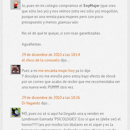
Jo, pues en mi colegio compramos el
SoyMujer
(que creo
que sólo leo yo) y nos reímos (otra vez sólo yo) mogollón,
porque es una revista para mujeres pero con poco
presupuesto y menos
glamour
aún.
No sé de qué te quejas, si son risas garantizadas.
Aguafiestas.
29 de diciembre de 2010 a las 18:14
el chico de la consuelo
dijo...
Pues a mi
me encanta mujer hoy
ya lo dije.
Y disculpa no me enrolle pero estoy bajo efecto de shock
por un correo que acabo de recibir que me recomendaba ver
una nueva web. PUffffff otra vez.
29 de diciembre de 2010 a las 18:26
Di Vagando
dijo...
MO, pues no sé si aquí ha llegado una q venden en
Londinium llamada "PSICOLOGIES". Eso sí que es (debe ser) el
horror!!!!! Leo por morbo los titulares en el súper y es la