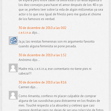
de espera pero entre saber la dieta esta o la falda aquella o
los diez consejos para hacer el amor después de los 40 o yo
que se, prefiero leer sobre la vida de algún millonetas ya sea
actor o lo que sea. Igual de frívolo pero me gusta el chisme
de los famosos es verdad.
30 de diciembre de 2010 a las 0:02
c.e.t.i.n.a.
dijo...
Ja,ja, las revistas femeninas son mi argumento favorito
cuando alguna feminista se pone pesada.
30 de diciembre de 2010 a las 1:52
Anónimo dijo...
Madre mía, c.e.t.i.n.a, ese comentario no tiene pies ni
cabeza!!!
30 de diciembre de 2010 a las 8:16
Carmen dijo...
Como Amanita, confieso mi placer culpable de comprar
alguna de las susodichas para distraerme en los finales de
mes. Touché respecto a la absurdez y cretinez que casi
siempre destilan pero no dejan de ser una colección de fotos