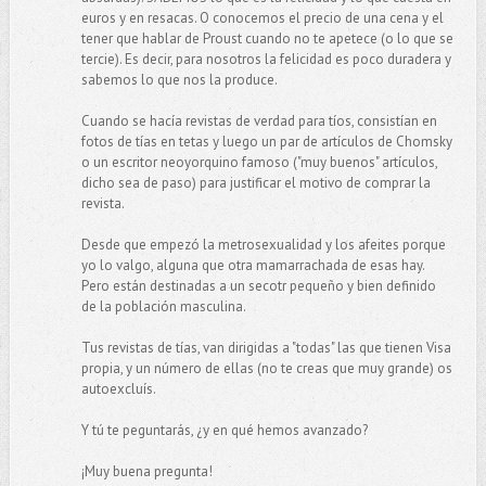
euros y en resacas. O conocemos el precio de una cena y el
tener que hablar de Proust cuando no te apetece (o lo que se
tercie). Es decir, para nosotros la felicidad es poco duradera y
sabemos lo que nos la produce.
Cuando se hacía revistas de verdad para tíos, consistían en
fotos de tías en tetas y luego un par de artículos de Chomsky
o un escritor neoyorquino famoso ("muy buenos" artículos,
dicho sea de paso) para justificar el motivo de comprar la
revista.
Desde que empezó la metrosexualidad y los afeites porque
yo lo valgo, alguna que otra mamarrachada de esas hay.
Pero están destinadas a un secotr pequeño y bien definido
de la población masculina.
Tus revistas de tías, van dirigidas a "todas" las que tienen Visa
propia, y un número de ellas (no te creas que muy grande) os
autoexcluís.
Y tú te peguntarás, ¿y en qué hemos avanzado?
¡Muy buena pregunta!