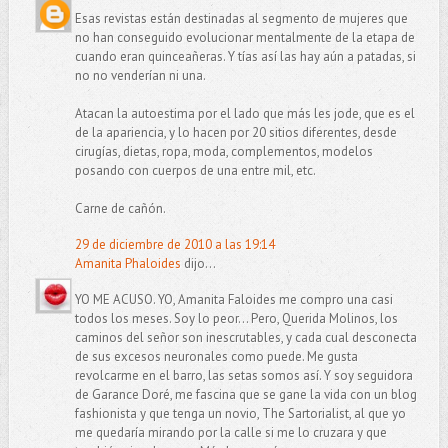
Esas revistas están destinadas al segmento de mujeres que
no han conseguido evolucionar mentalmente de la etapa de
cuando eran quinceañeras. Y tías así las hay aún a patadas, si
no no venderían ni una.
Atacan la autoestima por el lado que más les jode, que es el
de la apariencia, y lo hacen por 20 sitios diferentes, desde
cirugías, dietas, ropa, moda, complementos, modelos
posando con cuerpos de una entre mil, etc.
Carne de cañón.
29 de diciembre de 2010 a las 19:14
Amanita Phaloides
dijo...
YO ME ACUSO. YO, Amanita Faloides me compro una casi
todos los meses. Soy lo peor... Pero, Querida Molinos, los
caminos del señor son inescrutables, y cada cual desconecta
de sus excesos neuronales como puede. Me gusta
revolcarme en el barro, las setas somos así. Y soy seguidora
de Garance Doré, me fascina que se gane la vida con un blog
fashionista y que tenga un novio, The Sartorialist, al que yo
me quedaría mirando por la calle si me lo cruzara y que