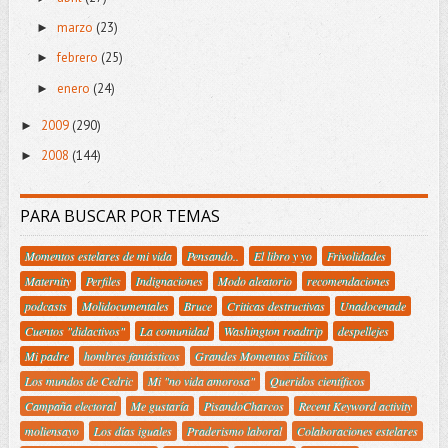
marzo
(23)
►
febrero
(25)
►
enero
(24)
►
2009
(290)
►
2008
(144)
►
PARA BUSCAR POR TEMAS
Momentos estelares de mi vida
Pensando..
El libro y yo
Frivolidades
Maternity
Perfiles
Indignaciones
Modo aleatorio
recomendaciones
podcasts
Molidocumentales
Bruce
Criticas destructivas
Unadocenade
Cuentos "didactivos"
La comunidad
Washington roadtrip
despellejes
Mi padre
hombres fantásticos
Grandes Momentos Etílicos
Los mundos de Cedric
Mi "no vida amorosa"
Queridos científicos
Campaña electoral
Me gustaría
PisandoCharcos
Recent Keyword activity
moliensayo
Los días iguales
Praderismo laboral
Colaboraciones estelares