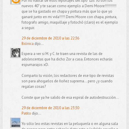
Por no hablar de esos reportajes del tipo "Los 50 son los
nuevos 40" y te sacan como ejemplo a Demi Moore!!!!!!!!!!
que se ha gastado en chapa y pintura más que lo que yo
ganaré junto en mi vida!!!!! Demi Moore con chapa, pintura,
fotografo amigo, maquillaje y fotochó (claro) es el ejemplo
a seguir.
29 de diciembre de 2010 a las 22:36
Biónica
dijo...
Espera a ver si M. y C. te traen una revista de las de
adolescentas que ha dicho Zor a casa. Entonces echarás
espumarajos xD.
Comparto tu visión, los redactores de ese tipo de revistas
son para ahogarlos de ñoñez suprema... pero ¿y cuando
regalan cosas?
Conste que ya he salido de esa espiral de autodestrucción...
29 de diciembre de 2010 a las 23:30
Patito
dijo...
Yo sólo leo estas revistas en la peluquería o en alguna sala