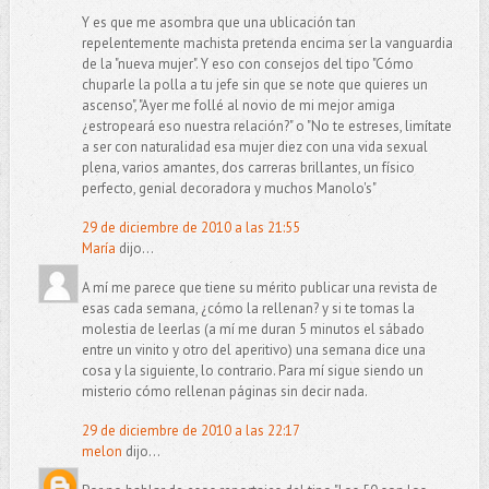
Y es que me asombra que una ublicación tan
repelentemente machista pretenda encima ser la vanguardia
de la "nueva mujer". Y eso con consejos del tipo "Cómo
chuparle la polla a tu jefe sin que se note que quieres un
ascenso", "Ayer me follé al novio de mi mejor amiga
¿estropeará eso nuestra relación?" o "No te estreses, limítate
a ser con naturalidad esa mujer diez con una vida sexual
plena, varios amantes, dos carreras brillantes, un físico
perfecto, genial decoradora y muchos Manolo's"
29 de diciembre de 2010 a las 21:55
María
dijo...
A mí me parece que tiene su mérito publicar una revista de
esas cada semana, ¿cómo la rellenan? y si te tomas la
molestia de leerlas (a mí me duran 5 minutos el sábado
entre un vinito y otro del aperitivo) una semana dice una
cosa y la siguiente, lo contrario. Para mí sigue siendo un
misterio cómo rellenan páginas sin decir nada.
29 de diciembre de 2010 a las 22:17
melon
dijo...