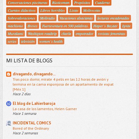
Conversaciones piscineras
Rústicoman
Propósitos
Cuaderno
Cuentos didactivos
Libros horribles
Listas
Molirecetas
Sobrevaloraciones
Moliradio
Vacaciones alsacianas
lecturas encadenadas
machismo
Breves
Fuerteventura en 500 palabras.
Haper´s Bazaar
Ignite
Murakami
Washigton roadtrip
charla
empotrador
revistas femeninas
series
televisión
women´s health
MI LISTA DE BLOGS
divagando, divagando...
Tras poco domir, mírate 4 pelis en las 12 horas de avión y
termina en la cama esponjosa de un apartamento de expat
[Méx 1]
Hace 2 días
El blog de Lahierbaroja
La casa de los lamentos, Helen Garner
Hace 1 semana
INCIDENTAL COMICS
Bored of the Ordinary
Hace 2 semanas