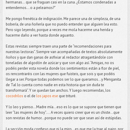
hermanas... que se fraguan casi en la cuna. ¿Estamos condenadas a
entendernos... o a pelearnos?”
Me pongo frenética de indignación. Me parece una de simpleza, de una
bobería, de una ñoñería que no puedo entender que alguien lea esto.
Pero sigo leyendo, porque a veces me mola hacerme una herida y
hacerme daño a ver hasta donde aguanto.
Estas revistas siempre traen una parte de “recomendaciones para
nuestras lectoras”. Siempre van acompañadas de textos absolutamente
ñoños y que dan ganas de asfixiar al redactor atragantándole con
toneladas de algodón de azúcar y que son algo así. “Amigas, no os
podéis perder esta novela donde los sentimientos están a flor de piel,
os rencontraréis con las mujeres que fuisteis, que sois y que podéis
llegar a ser. Porque todas podemos ser lo que queramos…y Menganita
de Tal lo cuenta como nadie en esta historia que sin duda te
transformará”. Y se quedan tan anchos. Y luego recomiendas, los
cocodrilos
o el de
los japos ese
que trituré.
Y lo leo y pienso…Madre mía...eso es lo que se supone que tienen que
leer “las mujeres de hoy”…. A veces quiero creer que es un chiste…que
son revistas de humor...porque no puede ser que sean así de estúpidas.
La sección moda confieso que ni la miro...es que me la trae al pairo, por