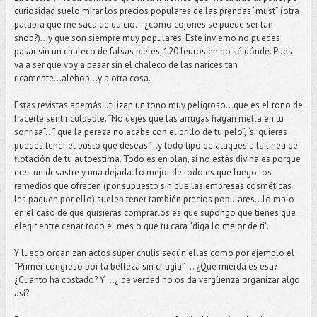
curiosidad suelo mirar los precios populares de las prendas “must” (otra
palabra que me saca de quicio... ¿como cojones se puede ser tan
snob?)...y que son siempre muy populares: Este invierno no puedes
pasar sin un chaleco de falsas pieles, 120 leuros en no sé dónde. Pues
va a ser que voy a pasar sin el chaleco de las narices tan
ricamente...alehop…y a otra cosa.
Estas revistas además utilizan un tono muy peligroso…que es el tono de
hacerte sentir culpable. “No dejes que las arrugas hagan mella en tu
sonrisa”…” que la pereza no acabe con el brillo de tu pelo”, “si quieres
puedes tener el busto que deseas”…y todo tipo de ataques a la línea de
flotación de tu autoestima. Todo es en plan, si no estás divina es porque
eres un desastre y una dejada. Lo mejor de todo es que luego los
remedios que ofrecen (por supuesto sin que las empresas cosméticas
les paguen por ello) suelen tener también precios populares…lo malo
en el caso de que quisieras comprarlos es que supongo que tienes que
elegir entre cenar todo el mes o que tu cara “diga lo mejor de ti”.
Y luego organizan actos súper chulis según ellas como por ejemplo el
“Primer congreso por la belleza sin cirugía”…. ¿Qué mierda es esa?
¿Cuanto ha costado? Y …¿ de verdad no os da vergüenza organizar algo
así?