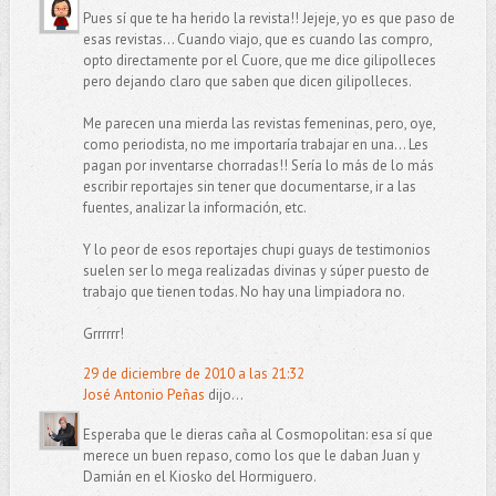
Pues sí que te ha herido la revista!! Jejeje, yo es que paso de
esas revistas... Cuando viajo, que es cuando las compro,
opto directamente por el Cuore, que me dice gilipolleces
pero dejando claro que saben que dicen gilipolleces.
Me parecen una mierda las revistas femeninas, pero, oye,
como periodista, no me importaría trabajar en una... Les
pagan por inventarse chorradas!! Sería lo más de lo más
escribir reportajes sin tener que documentarse, ir a las
fuentes, analizar la información, etc.
Y lo peor de esos reportajes chupi guays de testimonios
suelen ser lo mega realizadas divinas y súper puesto de
trabajo que tienen todas. No hay una limpiadora no.
Grrrrrr!
29 de diciembre de 2010 a las 21:32
José Antonio Peñas
dijo...
Esperaba que le dieras caña al Cosmopolitan: esa sí que
merece un buen repaso, como los que le daban Juan y
Damián en el Kiosko del Hormiguero.