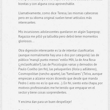
bonitas y con alguna cosa aprovechable.
Llamativamente, como dice Teresa, las mismas cabeceras
pero en su idioma original suelen tener artículos más
interesantes.
Mis incursiones adolescentes quedaron en algún Superpop;
Ragazza me pilló ya talludita pero debió tener momentos
gloriosos...
Otra digresión interesante es la de intentar clasificarlas
(aunque normalmente hay una o dos por categoría): las de
público "marujil punto menos" estilo MIA, la de Ana Rosa
(¿inclasificable?), las de Psicologías varias y derivados de
Paulo Coelho (en fin), las peluqueriles (Hola y adláteres),
Cosmopolitan (rancho aparte), las "familiares" (Telva, aunque
empiezan a alzarse voces diciendo que desde que manda
Pedro J. esto no es lo que era...). En fin, siento esta chapa, por
motivos profesionales me he tenido que empapar en el
sector y tiene cosas sorprendentes.
Y encima dan para un buen despelleje!