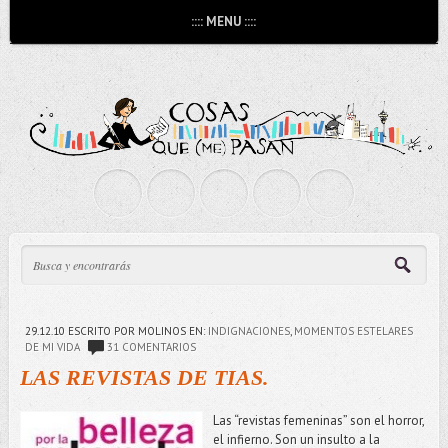
:::: MENU ::::
29.12.10
ESCRITO POR MOLINOS
EN:
INDIGNACIONES
,
MOMENTOS ESTELARES
DE MI VIDA
31 COMENTARIOS
LAS REVISTAS DE TIAS.
Las “revistas femeninas” son el horror,
el infierno. Son un insulto a la