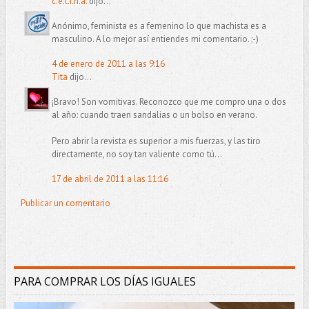
c.e.t.i.n.a.
dijo...
Anónimo, feminista es a femenino lo que machista es a
masculino. A lo mejor así entiendes mi comentario. ;-)
4 de enero de 2011 a las 9:16
Tita
dijo...
¡Bravo! Son vomitivas. Reconozco que me compro una o dos
al año: cuando traen sandalias o un bolso en verano.
Pero abrir la revista es superior a mis fuerzas, y las tiro
directamente, no soy tan valiente como tú...
17 de abril de 2011 a las 11:16
Publicar un comentario
PARA COMPRAR LOS DÍAS IGUALES