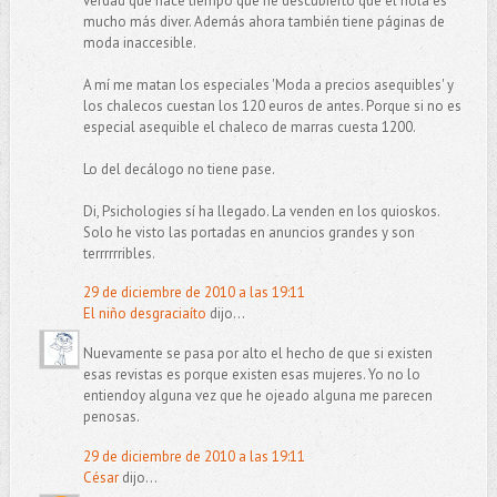
verdad que hace tiempo que he descubierto que el hola es
mucho más diver. Además ahora también tiene páginas de
moda inaccesible.
A mí me matan los especiales 'Moda a precios asequibles' y
los chalecos cuestan los 120 euros de antes. Porque si no es
especial asequible el chaleco de marras cuesta 1200.
Lo del decálogo no tiene pase.
Di, Psichologies sí ha llegado. La venden en los quioskos.
Solo he visto las portadas en anuncios grandes y son
terrrrrribles.
29 de diciembre de 2010 a las 19:11
El niño desgraciaíto
dijo...
Nuevamente se pasa por alto el hecho de que si existen
esas revistas es porque existen esas mujeres. Yo no lo
entiendoy alguna vez que he ojeado alguna me parecen
penosas.
29 de diciembre de 2010 a las 19:11
César
dijo...