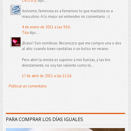
c.e.t.i.n.a.
dijo...
Anónimo, feminista es a femenino lo que machista es a
masculino. A lo mejor así entiendes mi comentario. ;-)
4 de enero de 2011 a las 9:16
Tita
dijo...
¡Bravo! Son vomitivas. Reconozco que me compro una o dos
al año: cuando traen sandalias o un bolso en verano.
Pero abrir la revista es superior a mis fuerzas, y las tiro
directamente, no soy tan valiente como tú...
17 de abril de 2011 a las 11:16
Publicar un comentario
PARA COMPRAR LOS DÍAS IGUALES