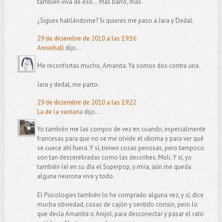
también viva de eso... Más barro, más.
¿Sigues hablándome? Si quieres me paso a Jara y Dedal.
29 de diciembre de 2010 a las 19:16
Anniehall
dijo...
Me reconfortas mucho, Amanita. Ya somos dos contra una.
Jara y dedal, me parto.
29 de diciembre de 2010 a las 19:22
La de la ventana
dijo...
Yo también me las compro de vez en cuando, especialmente
francesas para que no se me olvide el idioma y para ver qué
se cuece ahí fuera. Y sí, tienen cosas penosas, pero tampoco
son tan descerebradas como las describes, Moli. Y sí, yo
también leí en su día el Superpop, y mira, aún me queda
alguna neurona viva y todo.
El Psicologies también lo he comprado alguna vez, y sí, dice
mucha obviedad, cosas de cajón y sentido común, pero lo
que decía Amanita o Anijol, para desconectar y pasar el rato