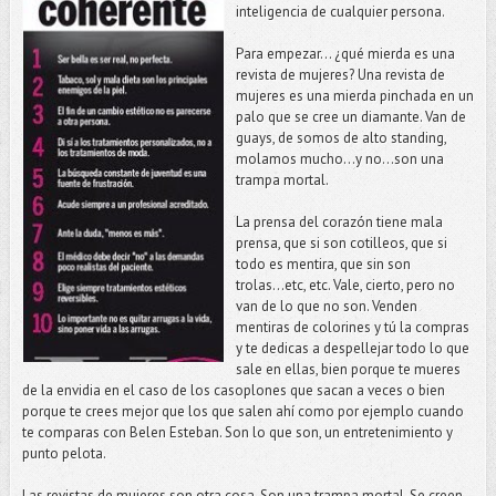
inteligencia de cualquier persona.
Para empezar... ¿qué mierda es una
revista de mujeres? Una revista de
mujeres es una mierda pinchada en un
palo que se cree un diamante. Van de
guays, de somos de alto standing,
molamos mucho…y no…son una
trampa mortal.
La prensa del corazón tiene mala
prensa, que si son cotilleos, que si
todo es mentira, que sin son
trolas...etc, etc. Vale, cierto, pero no
van de lo que no son. Venden
mentiras de colorines y tú la compras
y te dedicas a despellejar todo lo que
sale en ellas, bien porque te mueres
de la envidia en el caso de los casoplones que sacan a veces o bien
porque te crees mejor que los que salen ahí como por ejemplo cuando
te comparas con Belen Esteban. Son lo que son, un entretenimiento y
punto pelota.
Las revistas de mujeres son otra cosa. Son una trampa mortal. Se creen