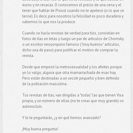
euros y en resacas. O conocemos el precio de una cena y el
tener que hablar de Proust cuando no te apetece (o lo que se
tercie). Es decir, para nosotros la felicidad es poco duradera y
sabemos lo que nos la produce.
Cuando se hacía revistas de verdad para tíos, consistían en
fotos de tías en tetas y luego un par de artículos de Chomsky
o un escritor neoyorquino famoso ("muy buenos" artículos,
dicho sea de paso) para justificar el motivo de comprar la
revista.
Desde que empezó la metrosexualidad y los afeites porque
yo lo valgo, alguna que otra mamarrachada de esas hay.
Pero están destinadas a un secotr pequeño y bien definido
de la población masculina.
Tus revistas de tías, van dirigidas a "todas" las que tienen Visa
propia, y un número de ellas (no te creas que muy grande) os
autoexcluís.
Y tú te peguntarás, ¿y en qué hemos avanzado?
¡Muy buena pregunta!