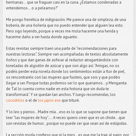
hermanas... que se fraguan casi en la cuna. ¿Estamos condenadas a
entendernos... o a pelearnos?”
Me pongo frenética de indignación. Me parece una de simpleza, de una
bobería, de una ñoñería que no puedo entender que alguien lea esto.
Pero sigo leyendo, porque a veces me mola hacerme una herida y
hacerme daño a ver hasta donde aguanto.
Estas revistas siempre traen una parte de “recomendaciones para
nuestras lectoras”. Siempre van acompañadas de textos absolutamente
ñoños y que dan ganas de asfixiar al redactor atragantándole con
toneladas de algodón de azúcar y que son algo así. “Amigas, no os
podéis perder esta novela donde los sentimientos están a flor de piel,
os rencontraréis con las mujeres que fuisteis, que sois y que podéis
llegar a ser. Porque todas podemos ser lo que queramos…y Menganita
de Tal lo cuenta como nadie en esta historia que sin duda te
transformará”. Y se quedan tan anchos. Y luego recomiendas, los
cocodrilos
o el de
los japos ese
que trituré.
Y lo leo y pienso…Madre mía...eso es lo que se supone que tienen que
leer “las mujeres de hoy”…. A veces quiero creer que es un chiste…que
son revistas de humor...porque no puede ser que sean así de estúpidas.
La sección moda confieso que ni la miro...es que me la trae al pairo, por