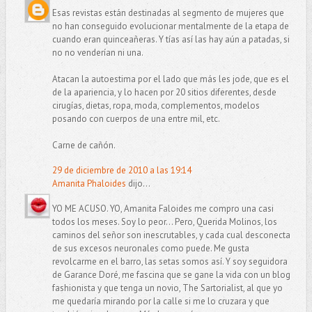
Esas revistas están destinadas al segmento de mujeres que
no han conseguido evolucionar mentalmente de la etapa de
cuando eran quinceañeras. Y tías así las hay aún a patadas, si
no no venderían ni una.
Atacan la autoestima por el lado que más les jode, que es el
de la apariencia, y lo hacen por 20 sitios diferentes, desde
cirugías, dietas, ropa, moda, complementos, modelos
posando con cuerpos de una entre mil, etc.
Carne de cañón.
29 de diciembre de 2010 a las 19:14
Amanita Phaloides
dijo...
YO ME ACUSO. YO, Amanita Faloides me compro una casi
todos los meses. Soy lo peor... Pero, Querida Molinos, los
caminos del señor son inescrutables, y cada cual desconecta
de sus excesos neuronales como puede. Me gusta
revolcarme en el barro, las setas somos así. Y soy seguidora
de Garance Doré, me fascina que se gane la vida con un blog
fashionista y que tenga un novio, The Sartorialist, al que yo
me quedaría mirando por la calle si me lo cruzara y que