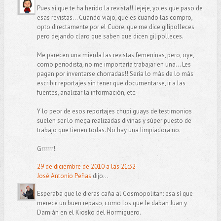
Pues sí que te ha herido la revista!! Jejeje, yo es que paso de
esas revistas... Cuando viajo, que es cuando las compro,
opto directamente por el Cuore, que me dice gilipolleces
pero dejando claro que saben que dicen gilipolleces.
Me parecen una mierda las revistas femeninas, pero, oye,
como periodista, no me importaría trabajar en una... Les
pagan por inventarse chorradas!! Sería lo más de lo más
escribir reportajes sin tener que documentarse, ir a las
fuentes, analizar la información, etc.
Y lo peor de esos reportajes chupi guays de testimonios
suelen ser lo mega realizadas divinas y súper puesto de
trabajo que tienen todas. No hay una limpiadora no.
Grrrrrr!
29 de diciembre de 2010 a las 21:32
José Antonio Peñas
dijo...
Esperaba que le dieras caña al Cosmopolitan: esa sí que
merece un buen repaso, como los que le daban Juan y
Damián en el Kiosko del Hormiguero.