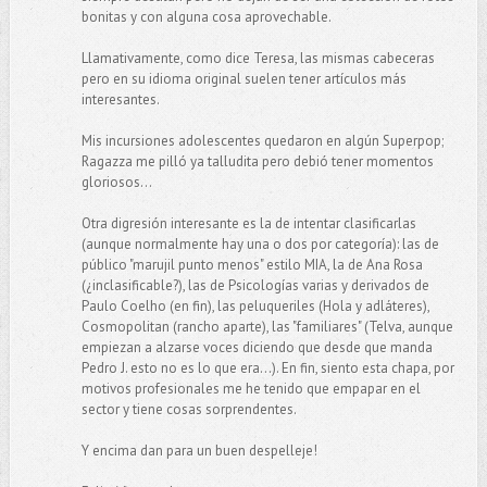
bonitas y con alguna cosa aprovechable.
Llamativamente, como dice Teresa, las mismas cabeceras
pero en su idioma original suelen tener artículos más
interesantes.
Mis incursiones adolescentes quedaron en algún Superpop;
Ragazza me pilló ya talludita pero debió tener momentos
gloriosos...
Otra digresión interesante es la de intentar clasificarlas
(aunque normalmente hay una o dos por categoría): las de
público "marujil punto menos" estilo MIA, la de Ana Rosa
(¿inclasificable?), las de Psicologías varias y derivados de
Paulo Coelho (en fin), las peluqueriles (Hola y adláteres),
Cosmopolitan (rancho aparte), las "familiares" (Telva, aunque
empiezan a alzarse voces diciendo que desde que manda
Pedro J. esto no es lo que era...). En fin, siento esta chapa, por
motivos profesionales me he tenido que empapar en el
sector y tiene cosas sorprendentes.
Y encima dan para un buen despelleje!