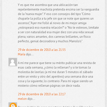
Y es que me asombra que una ublicación tan
repelentemente machista pretenda encima ser la vanguardia
de la "nueva mujer". Y eso con consejos del tipo "Cómo
chuparle la polla a tu jefe sin que se note que quieres un
ascenso", "Ayer me follé al novio de mi mejor amiga
¿estropeará eso nuestra relación?" o "No te estreses, limítate
a ser con naturalidad esa mujer diez con una vida sexual
plena, varios amantes, dos carreras brillantes, un físico
perfecto, genial decoradora y muchos Manolo's"
29 de diciembre de 2010 a las 21:55
María
dijo...
A mí me parece que tiene su mérito publicar una revista de
esas cada semana, ¿cómo la rellenan? y si te tomas la
molestia de leerlas (a mí me duran 5 minutos el sábado
entre un vinito y otro del aperitivo) una semana dice una
cosa y la siguiente, lo contrario. Para mí sigue siendo un
misterio cómo rellenan páginas sin decir nada.
29 de diciembre de 2010 a las 22:17
melon
dijo...