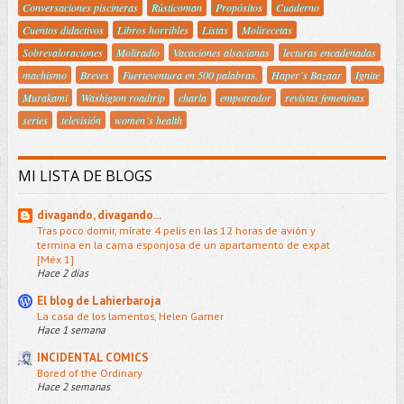
Conversaciones piscineras
Rústicoman
Propósitos
Cuaderno
Cuentos didactivos
Libros horribles
Listas
Molirecetas
Sobrevaloraciones
Moliradio
Vacaciones alsacianas
lecturas encadenadas
machismo
Breves
Fuerteventura en 500 palabras.
Haper´s Bazaar
Ignite
Murakami
Washigton roadtrip
charla
empotrador
revistas femeninas
series
televisión
women´s health
MI LISTA DE BLOGS
divagando, divagando...
Tras poco domir, mírate 4 pelis en las 12 horas de avión y
termina en la cama esponjosa de un apartamento de expat
[Méx 1]
Hace 2 días
El blog de Lahierbaroja
La casa de los lamentos, Helen Garner
Hace 1 semana
INCIDENTAL COMICS
Bored of the Ordinary
Hace 2 semanas