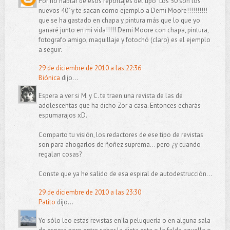
Por no hablar de esos reportajes del tipo "Los 50 son los
nuevos 40" y te sacan como ejemplo a Demi Moore!!!!!!!!!!
que se ha gastado en chapa y pintura más que lo que yo
ganaré junto en mi vida!!!!! Demi Moore con chapa, pintura,
fotografo amigo, maquillaje y fotochó (claro) es el ejemplo
a seguir.
29 de diciembre de 2010 a las 22:36
Biónica
dijo...
Espera a ver si M. y C. te traen una revista de las de
adolescentas que ha dicho Zor a casa. Entonces echarás
espumarajos xD.
Comparto tu visión, los redactores de ese tipo de revistas
son para ahogarlos de ñoñez suprema... pero ¿y cuando
regalan cosas?
Conste que ya he salido de esa espiral de autodestrucción...
29 de diciembre de 2010 a las 23:30
Patito
dijo...
Yo sólo leo estas revistas en la peluquería o en alguna sala