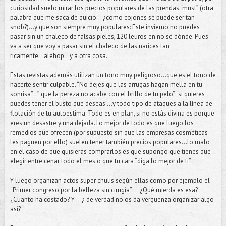
curiosidad suelo mirar los precios populares de las prendas “must” (otra
palabra que me saca de quicio... ¿como cojones se puede ser tan
snob?)...y que son siempre muy populares: Este invierno no puedes
pasar sin un chaleco de falsas pieles, 120 leuros en no sé dónde. Pues
va a ser que voy a pasar sin el chaleco de las narices tan
ricamente...alehop…y a otra cosa.
Estas revistas además utilizan un tono muy peligroso…que es el tono de
hacerte sentir culpable. “No dejes que las arrugas hagan mella en tu
sonrisa”…” que la pereza no acabe con el brillo de tu pelo”, “si quieres
puedes tener el busto que deseas”…y todo tipo de ataques a la línea de
flotación de tu autoestima. Todo es en plan, si no estás divina es porque
eres un desastre y una dejada. Lo mejor de todo es que luego los
remedios que ofrecen (por supuesto sin que las empresas cosméticas
les paguen por ello) suelen tener también precios populares…lo malo
en el caso de que quisieras comprarlos es que supongo que tienes que
elegir entre cenar todo el mes o que tu cara “diga lo mejor de ti”.
Y luego organizan actos súper chulis según ellas como por ejemplo el
“Primer congreso por la belleza sin cirugía”…. ¿Qué mierda es esa?
¿Cuanto ha costado? Y …¿ de verdad no os da vergüenza organizar algo
así?