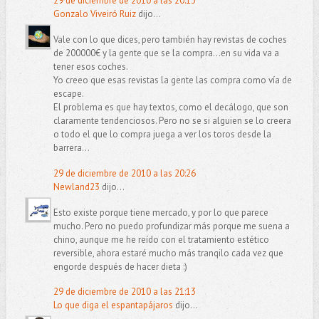
29 de diciembre de 2010 a las 20:13
Gonzalo Viveiró Ruiz
dijo...
Vale con lo que dices, pero también hay revistas de coches
de 200000€ y la gente que se la compra...en su vida va a
tener esos coches.
Yo creeo que esas revistas la gente las compra como vía de
escape.
El problema es que hay textos, como el decálogo, que son
claramente tendenciosos. Pero no se si alguien se lo creera
o todo el que lo compra juega a ver los toros desde la
barrera...
29 de diciembre de 2010 a las 20:26
Newland23
dijo...
Esto existe porque tiene mercado, y por lo que parece
mucho. Pero no puedo profundizar más porque me suena a
chino, aunque me he reído con el tratamiento estético
reversible, ahora estaré mucho más tranqilo cada vez que
engorde después de hacer dieta :)
29 de diciembre de 2010 a las 21:13
Lo que diga el espantapájaros
dijo...