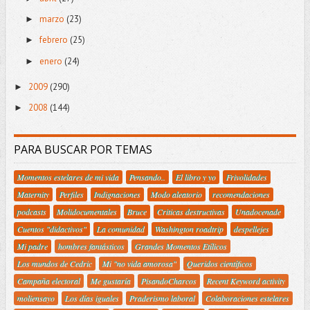
marzo
(23)
►
febrero
(25)
►
enero
(24)
►
2009
(290)
►
2008
(144)
►
PARA BUSCAR POR TEMAS
Momentos estelares de mi vida
Pensando..
El libro y yo
Frivolidades
Maternity
Perfiles
Indignaciones
Modo aleatorio
recomendaciones
podcasts
Molidocumentales
Bruce
Criticas destructivas
Unadocenade
Cuentos "didactivos"
La comunidad
Washington roadtrip
despellejes
Mi padre
hombres fantásticos
Grandes Momentos Etílicos
Los mundos de Cedric
Mi "no vida amorosa"
Queridos científicos
Campaña electoral
Me gustaría
PisandoCharcos
Recent Keyword activity
moliensayo
Los días iguales
Praderismo laboral
Colaboraciones estelares