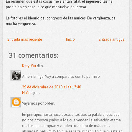
En resumen que estas cosas me sientan fatal, el ingeniero las ha
prohibido en casa..dice que me vuelvo peligrosa.
La foto, es el ideario del congreso de las narices. De vergüenza, de
mucha vergüenza.
Entrada más reciente
Inicio
Entrada antigua
31 comentarios:
Kitty-Wu
dijo...
Amén, amiga. Voy a compartirlo con tu permiso
29 de diciembre de 2010 a las 17:40
NáN
dijo...
Vayamos por orden.
En principio, hasta hace poco, a los tíos la palabra felicidad
no nos provoca (salvo a los que venden la salvación eterna
o a los que compran y venden todo tipo de máquinas
absurdas). SABEMOS lo que es la felicidad y lo que cuesta en