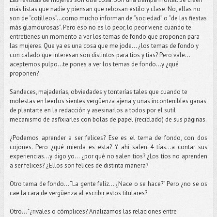
más listas que nadie y piensan que rebosan estilo y clase. No, ellas no
son de “cotilleos”...como mucho informan de “sociedad” o “de las fiestas
más glamourosas”. Pero eso no es lo peor, lo peor viene cuando te
entretienes un momento a ver los temas de fondo que proponen para
las mujeres. Que ya es una cosa que me jode... ¿los temas de fondo y
con calado que interesan son distintos para tios y tias? Pero vale…
aceptemos pulpo…te pones a ver los temas de fondo…y ¿qué
proponen?
Sandeces, majaderías, obviedades y tonterías tales que cuando te
molestas en leerlos sientes vergüenza ajena y unas incontenibles ganas
de plantarte en la redacción y asesinarlos a todos por el sutil
mecanismo de asfixiarles con bolas de papel (reciclado) de sus páginas.
¿Podemos aprender a ser felices? Ese es el tema de fondo, con dos
cojones. Pero ¿qué mierda es esta? Y ahí salen 4 tías…a contar sus
experiencias…y digo yo... ¿por qué no salen tios? ¿Los tíos no aprenden
a ser felices? ¿Ellos son felices de distinta manera?
Otro tema de fondo... “La gente feliz... ¿Nace o se hace?” Pero ¿no se os
cae la cara de vergüenza al escribir estos titulares?
Otro… "¿rivales o cómplices? Analizamos las relaciones entre