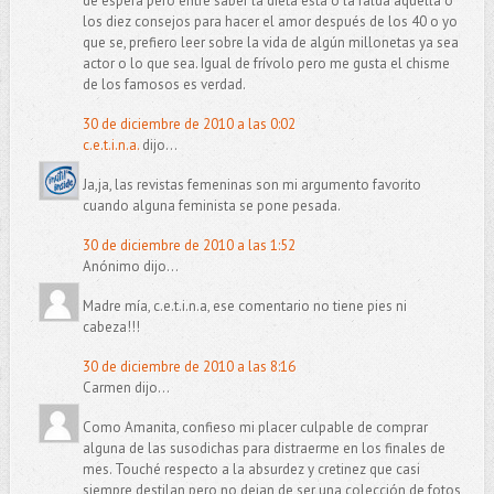
de espera pero entre saber la dieta esta o la falda aquella o
los diez consejos para hacer el amor después de los 40 o yo
que se, prefiero leer sobre la vida de algún millonetas ya sea
actor o lo que sea. Igual de frívolo pero me gusta el chisme
de los famosos es verdad.
30 de diciembre de 2010 a las 0:02
c.e.t.i.n.a.
dijo...
Ja,ja, las revistas femeninas son mi argumento favorito
cuando alguna feminista se pone pesada.
30 de diciembre de 2010 a las 1:52
Anónimo dijo...
Madre mía, c.e.t.i.n.a, ese comentario no tiene pies ni
cabeza!!!
30 de diciembre de 2010 a las 8:16
Carmen dijo...
Como Amanita, confieso mi placer culpable de comprar
alguna de las susodichas para distraerme en los finales de
mes. Touché respecto a la absurdez y cretinez que casi
siempre destilan pero no dejan de ser una colección de fotos