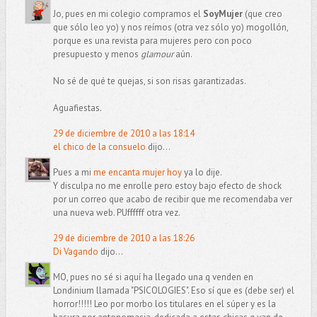
Jo, pues en mi colegio compramos el
SoyMujer
(que creo
que sólo leo yo) y nos reímos (otra vez sólo yo) mogollón,
porque es una revista para mujeres pero con poco
presupuesto y menos
glamour
aún.
No sé de qué te quejas, si son risas garantizadas.
Aguafiestas.
29 de diciembre de 2010 a las 18:14
el chico de la consuelo
dijo...
Pues a mi
me encanta mujer hoy
ya lo dije.
Y disculpa no me enrolle pero estoy bajo efecto de shock
por un correo que acabo de recibir que me recomendaba ver
una nueva web. PUffffff otra vez.
29 de diciembre de 2010 a las 18:26
Di Vagando
dijo...
MO, pues no sé si aquí ha llegado una q venden en
Londinium llamada "PSICOLOGIES". Eso sí que es (debe ser) el
horror!!!!! Leo por morbo los titulares en el súper y es la