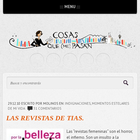
:::: MENU ::::
29.12.10
ESCRITO POR MOLINOS
EN:
INDIGNACIONES
,
MOMENTOS ESTELARES
DE MI VIDA
31 COMENTARIOS
LAS REVISTAS DE TIAS.
Las “revistas femeninas” son el horror,
el infierno. Son un insulto a la