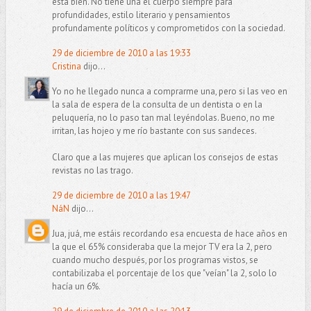
está bien. No tiene una el cuerpo siempre para
profundidades, estilo literario y pensamientos
profundamente políticos y comprometidos con la sociedad.
29 de diciembre de 2010 a las 19:33
Cristina
dijo...
Yo no he llegado nunca a comprarme una, pero si las veo en
la sala de espera de la consulta de un dentista o en la
peluquería, no lo paso tan mal leyéndolas. Bueno, no me
irritan, las hojeo y me río bastante con sus sandeces.
Claro que a las mujeres que aplican los consejos de estas
revistas no las trago.
29 de diciembre de 2010 a las 19:47
NáN
dijo...
Jua, juá, me estáis recordando esa encuesta de hace años en
la que el 65% consideraba que la mejor TV era la 2, pero
cuando mucho después, por los programas vistos, se
contabilizaba el porcentaje de los que "veían" la 2, solo lo
hacía un 6%.