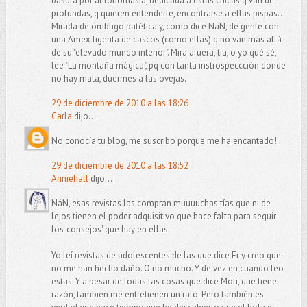
basura por antonomasia, dedicada a estas chicas q van de
profundas, q quieren entenderle, encontrarse a ellas pispas...
Mirada de ombligo patética y, como dice NaN, de gente con
una Amex ligerita de cascos (como ellas) q no van más allá
de su "elevado mundo interior". Mira afuera, tía, o yo qué sé,
lee "La montaña mágica", pq con tanta instrospeccción donde
no hay mata, duermes a las ovejas.
29 de diciembre de 2010 a las 18:26
Carla
dijo...
No conocía tu blog, me suscribo porque me ha encantado!
29 de diciembre de 2010 a las 18:52
Anniehall
dijo...
NáN, esas revistas las compran muuuuchas tías que ni de
lejos tienen el poder adquisitivo que hace falta para seguir
los 'consejos' que hay en ellas.
Yo leí revistas de adolescentes de las que dice Er y creo que
no me han hecho daño. O no mucho. Y de vez en cuando leo
estas. Y a pesar de todas las cosas que dice Moli, que tiene
razón, también me entretienen un rato. Pero también es