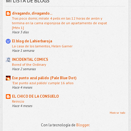
MI LISTA DE BLOGS
divagando, divagando...
Tras poco domir, mírate 4 pelis en las 12 horas de avión y
termina en la cama esponjosa de un apartamento de expat
[Méx 1]
Hace 3 días
El blog de Lahierbaroja
La casa de los lamentos, Helen Garner
Hace 1 semana
INCIDENTAL COMICS
Bored of the Ordinary
Hace 2 semanas
Ese punto azul pálido (Pale Blue Dot)
'Ese punto azul pálido' cumple 16 años
Hace 4 meses
EL CHICO DE LA CONSUELO
Reinicio
Hace 4 meses
Mostrar todo
Con la tecnología de
Blogger
.