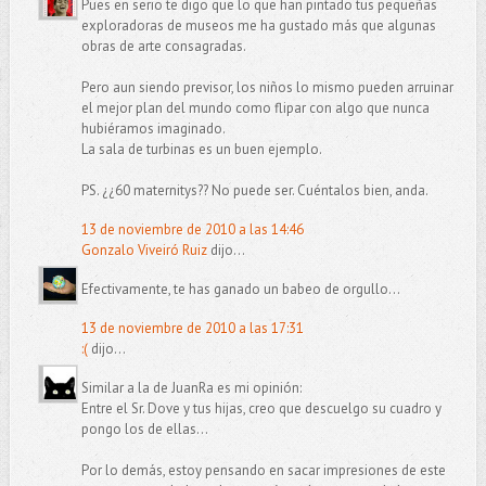
Pues en serio te digo que lo que han pintado tus pequeñas
exploradoras de museos me ha gustado más que algunas
obras de arte consagradas.
Pero aun siendo previsor, los niños lo mismo pueden arruinar
el mejor plan del mundo como flipar con algo que nunca
hubiéramos imaginado.
La sala de turbinas es un buen ejemplo.
PS. ¿¿60 maternitys?? No puede ser. Cuéntalos bien, anda.
13 de noviembre de 2010 a las 14:46
Gonzalo Viveiró Ruiz
dijo...
Efectivamente, te has ganado un babeo de orgullo...
13 de noviembre de 2010 a las 17:31
:(
dijo...
Similar a la de JuanRa es mi opinión:
Entre el Sr. Dove y tus hijas, creo que descuelgo su cuadro y
pongo los de ellas...
Por lo demás, estoy pensando en sacar impresiones de este