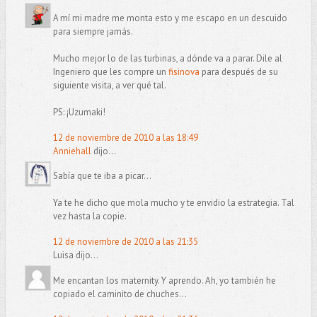
A mí mi madre me monta esto y me escapo en un descuido
para siempre jamás.
Mucho mejor lo de las turbinas, a dónde va a parar. Dile al
Ingeniero que les compre un
fisinova
para después de su
siguiente visita, a ver qué tal.
PS: ¡Uzumaki!
12 de noviembre de 2010 a las 18:49
Anniehall
dijo...
Sabía que te iba a picar...
Ya te he dicho que mola mucho y te envidio la estrategia. Tal
vez hasta la copie.
12 de noviembre de 2010 a las 21:35
Luisa dijo...
Me encantan los maternity. Y aprendo. Ah, yo también he
copiado el caminito de chuches...