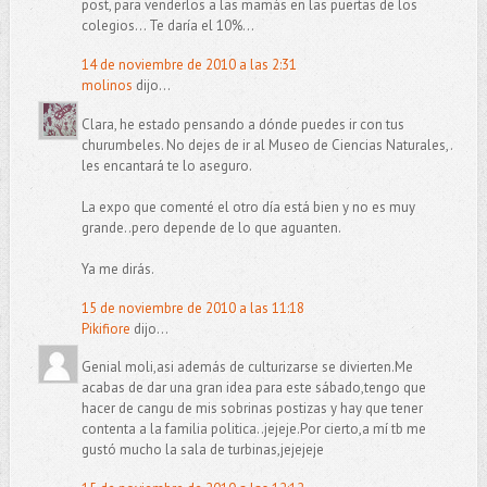
post, para venderlos a las mamás en las puertas de los
colegios... Te daría el 10%...
14 de noviembre de 2010 a las 2:31
molinos
dijo...
Clara, he estado pensando a dónde puedes ir con tus
churumbeles. No dejes de ir al Museo de Ciencias Naturales,.
les encantará te lo aseguro.
La expo que comenté el otro día está bien y no es muy
grande..pero depende de lo que aguanten.
Ya me dirás.
15 de noviembre de 2010 a las 11:18
Pikifiore
dijo...
Genial moli,asi además de culturizarse se divierten.Me
acabas de dar una gran idea para este sábado,tengo que
hacer de cangu de mis sobrinas postizas y hay que tener
contenta a la familia politica..jejeje.Por cierto,a mí tb me
gustó mucho la sala de turbinas,jejejeje