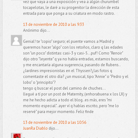
vez que vaya a una exposición y vea a algún churumbel
tocapelotas, le daré a su progenitor la dirección de esta
entrada para que ponga a su criatura en modo rastro.
13 de noviembre de 2010 a las 9:33
Anónimo dijo...
Genial! te "copio" seguro; el puente vamos a Madrid y
queremos hacer "algo" con los retoños, claro q las edades
son "un poco" distintas: casi-3 y casi-5...puf! Como "Renoir"
dijo otro "leyente" q ya no había entradas, estamos buscando,
y me encantaría alguna sugerencia, pasando de Rubens..
¿Jardines impresionistas en el Thyssen?¿las fotos q
comentaste el otro día? ¿un musical, tipo "Annie" o "Pedro y el
lobo" o "principito"?
tengo q buscar el post del camino de chuches...
llegué a tí por un post de Maternity, (enhorabuena x los LX) y
me he hecho adicta a todo el blog..es más, eres "mi
momento especial"..ayer ví q habías escrito, pero "me lo
reservé" para mejor momento. Feliz finde
13 de noviembre de 2010 a las 10:56
JuanRa Diablo
dijo...