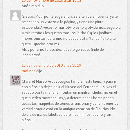
15 de noviembre de 2010 a las 12:12
Anónimo dijo...
Gracias, Moli, por la sugerencia; será tenida en cuenta; ya le
he echado un vistazo a la página, y tiene una pinta
estupenda. A veces lo más obvio es lo q olvidamos, seguro q
a mis retoños les gustan más los "bichos" q los jardines
impresionistas..pero uno no puede evitar "tender" a lo q le
gusta...gracias otra vez
Ah, y por si no te escribo, ¡pásalo genial el finde de
ingenieros!
17 de noviembre de 2010 a las 10:19
molinos
dijo...
Clara, el Museo Arqueológico también esta bien...y para ir
con niños no dejes de ir al Museo del Ferrocarril...si vas el
sábado por la mañana montan un minitren chulísimo en el
que pueden montar ellos, y a determinadas horas ponen
todas las maquetas de trenes a funcionar y tienen trenes de
verdad porque está en la antigua estación de Delicias. No
dejéis de ir....es fabuloso para ir con niños..bueno y sin
niños...