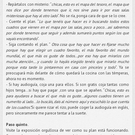
- Repártalos con misterio: “
chicas, esto es el mapa del tesoro, el mapa que
nos dice por donde tenemos que ir, nos sirve para ir por esas salas
misteriosas que hay al otro lado
”. No se ría, ponga cara de que se lo cree.
- Cuente el plan. “
Lo que tenéis que hacer es ir buscando todos estos
cuadros que vienen en el mapa por las salas, poco a poco...asi sabremos
por donde tenemos que seguir y además sumareis puntos según los que
vayais encontrando
”.
- Siga contando el plan. “
Otra cosa que hay que hacer es fijarse mucho
porque hay que elegir un cuadro favorito, el más favorito del mundo
mundial, el que más os guste de todos…por eso hay que mirarlos con
mucha atención….y cuando lo hayáis elegido tenéis que mirarlo mucho
porque esta tarde lo pintaremos en casa con pinceles y todo
”. Ya se
preocupará más delante de cómo quedará la cocina con las témperas,
ahora no es momento.
- Si hay audioguía, coja una para ellos. Si son gratis coja tantas como
hijos tenga…si hay que pagar ,con una que se apañen. “
Chicas, esto es
para ayudaros a buscar el que más os guste…algunos cuadros tienen un
numerito al lado...lo buscáis, dais al número aquí y escucháis lo que cuenta
de los cuadros".
Si quiere rizar el rizo, puede coger la audioguía en inglés,
pero sinceramente me parece tentar a la suerte.
Paso quinto.
Visite la exposición orgullosa de ver como su plan está funcionando.