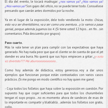
El día del evento, le tocará madrugar:
¿nos vamos ya? ¿Nos vamos ya?
¿Nos vamos ya?
Son gajes del oficio, no se puede tener todo. Consuélese
pensando que caerán antes dormidos por la noche.
Ya en el lugar de la exposición, dele todo vendiendo la moto:
Chicas,
esto va a ser divertidísimo, va a ser como una aventura...y lo vamos a pasar
genial, porque además jugamos los 4.
(Si tiene usted 12 hijos…en fin…sin
comentarios. Pida descuento por grupos)
Paso cuarto.
Más le vale tener un plan para cumplir con las expectativas que haya
generado. No hay nada peor que que el cliente se de cuenta de que el jet
stender es una burra. No querrá que sus hijos empiecen a gritar:
¿
y ezto
ez divertido??? Me aburrooooooooooo..
Como hoy además de didáctica, estoy generosa..voy a dar unos
ejemplos que funcionan porque están contrastados con varios casos
prácticos. (Si me pongo en modo científico no hay quien me gane)
- Coja todos los folletos que haya sobre la exposición en cuestión. Por
supuesto hay que coger suficientes para que todos los churumbeles
tengan el suyo propio…no es momento ahora de sandeces de esas de
lo importante es compartir y blablablá...además los folletos son gratis,
coño.