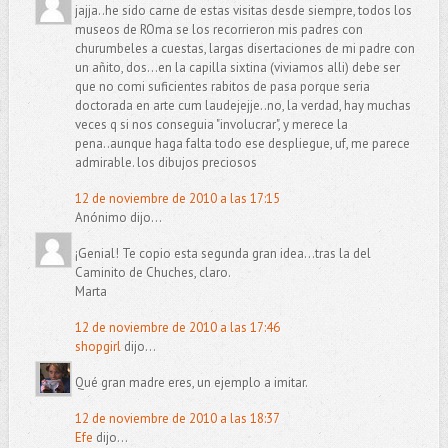
jajja..he sido carne de estas visitas desde siempre, todos los
museos de ROma se los recorrieron mis padres con
churumbeles a cuestas, largas disertaciones de mi padre con
un añito, dos...en la capilla sixtina (viviamos alli) debe ser
que no comi suficientes rabitos de pasa porque seria
doctorada en arte cum laudejejje..no, la verdad, hay muchas
veces q si nos conseguia "involucrar", y merece la
pena..aunque haga falta todo ese despliegue, uf, me parece
admirable. los dibujos preciosos
12 de noviembre de 2010 a las 17:15
Anónimo dijo...
¡Genial! Te copio esta segunda gran idea...tras la del
Caminito de Chuches, claro.
Marta
12 de noviembre de 2010 a las 17:46
shopgirl
dijo...
Qué gran madre eres, un ejemplo a imitar.
12 de noviembre de 2010 a las 18:37
Efe
dijo...