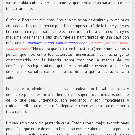
ya se había culturizado bastante y que podía marcharse a comer
tranquilamente.
Olvídelo. Borre ese recuerdo. Ahora la situación es distinta y lo mejor es
amoldarse. Hay que tener un plan. Para empezar la 1 de la tarde ya no es
hora de ir a ninguna parte, se le echa encima la hora de la comida y es
malísima idea tener a sus churumbeles hambrientos en una sala con
más gente:
mamiiiiiii tengo hambreeeeeeeeee
,
mamiiii ¿no haz traído
nada de comer?
No querrá que le quiten la custodia ( mmmmm..vamos a
pensar que no), entre los culturetas museísticos hay mucha gente
comprometida con la infancia...sobre todo con la infancia de los
demás…y si su hijo continúa gritando es posible que vean la aparición
de servicios sociales como una solución para que la paz vuelva a la
sala.
Por supuesto, olvide la idea de vagabundear por la sala sin prisa y
detenerse por un espacio de tiempo que supere los 2 minutos delante
de lo que sea. Entiéndalo, son pequeños y son impacientes y
curiosos...ellos quieren ir más deprisa, quieren ver más, quieren verlo
todo rápido.
No sea ambicioso. No pretenda ver el Prado entero, mejor exposiciones
pequeñas que no le dejen con la frustración de saber que se ha perdido
la mayor parte de lo que quería ver, mucho mejor pensar que sólo se ha