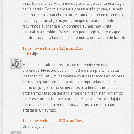
visita tan panchas. Ahora me doy cuenta de cuánta estrategia
había detrás. Con mis hijos era por un estilo (o sea, a la más
mínima se pasaban el rato protestando). Hubo un momento,
cuando ya eran algo mayores, en que descaradamente
recurrimos al chantaje: un domingo al mes hay "visita
cultural" y a cambio... Ya sé, poco pedagógico, pero es que
de otro modo no hubieran salido nunca del campo de fútbol.
12 de noviembre de 2010 a las 16:28
Juliet
dijo...
Me ha encantado el post. Los de maternity son mis
preferidos. Me recuerdas a mi madre q siempre tenia estas
ideas tan chulas y mi hermana y yo flipaaabamos en colores.
Recuerdo q para cambiar la ropa x temporadas, nos hacia
como un juego, como si fueramos a la tienda y nos
probaramos la ropa del año anterior sin rechistar. Poniamos
carteles como si fuera el corte ingles y los precios... Jajaja
Las madres se las inventan todas!!! Tus niñas son unas
artistas!!! Un abrazo.
12 de noviembre de 2010 a las 16:57
Oriana dijo...