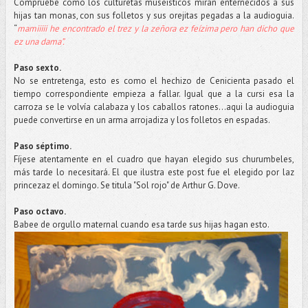
Compruebe como los culturetas museísticos miran enternecidos a sus
hijas tan monas, con sus folletos y sus orejitas pegadas a la audioguia.
“
mamiiiii he encontrado el trez y la zeñora ez feízima pero han dicho que
ez una dama”.
Paso sexto.
No se entretenga, esto es como el hechizo de Cenicienta pasado el
tiempo correspondiente empieza a fallar. Igual que a la cursi esa la
carroza se le volvía calabaza y los caballos ratones...aqui la audioguia
puede convertirse en un arma arrojadiza y los folletos en espadas.
Paso séptimo.
Fíjese atentamente en el cuadro que hayan elegido sus churumbeles,
más tarde lo necesitará. El que ilustra este post fue el elegido por laz
princezaz el domingo. Se titula "Sol rojo" de Arthur G. Dove.
Paso octavo.
Babee de orgullo maternal cuando esa tarde sus hijas hagan esto.