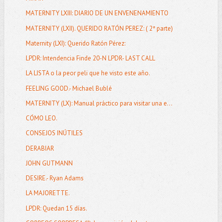
MATERNITY LXIII: DIARIO DE UN ENVENENAMIENTO
MATERNITY (LXII). QUERIDO RATÓN PEREZ: ( 2ª parte)
Maternity (LXI): Querido Ratón Pérez:
LPDR: Intendencia Finde 20-N LPDR- LAST CALL
LA LISTA o la peor peli que he visto este año.
FEELING GOOD.- Michael Bublé
MATERNITY (LX): Manual práctico para visitar una e...
CÓMO LEO.
CONSEJOS INÚTILES
DERABIAR
JOHN GUTMANN
DESIRE.- Ryan Adams
LA MAJORETTE.
LPDR: Quedan 15 días.