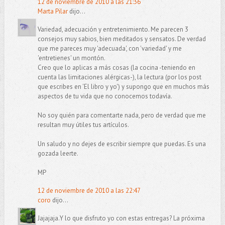
12 de noviembre de 2010 a las 21:36
Marta Pilar
dijo...
Variedad, adecuación y entretenimiento. Me parecen 3
consejos muy sabios, bien meditados y sensatos. De verdad
que me pareces muy 'adecuada', con 'variedad' y me
'entretienes' un montón.
Creo que lo aplicas a más cosas (la cocina -teniendo en
cuenta las limitaciones alérgicas-), la lectura (por los post
que escribes en 'El libro y yo') y supongo que en muchos más
aspectos de tu vida que no conocemos todavía.
No soy quién para comentarte nada, pero de verdad que me
resultan muy útiles tus artículos.
Un saludo y no dejes de escribir siempre que puedas. Es una
gozada leerte.
MP
12 de noviembre de 2010 a las 22:47
coro
dijo...
Jajajaja.Y lo que disfruto yo con estas entregas? La próxima