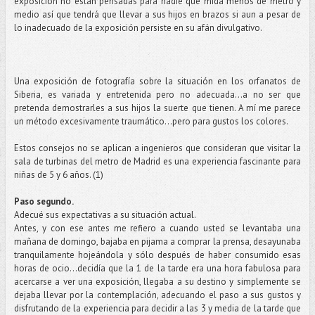
exposición no están pensadas para nadie que mida menos de metro y
medio así que tendrá que llevar a sus hijos en brazos si aun a pesar de
lo inadecuado de la exposición persiste en su afán divulgativo.
Una exposición de fotografía sobre la situación en los orfanatos de
Siberia, es variada y entretenida pero no adecuada...a no ser que
pretenda demostrarles a sus hijos la suerte que tienen. A mí me parece
un método excesivamente traumático…pero para gustos los colores.
Estos consejos no se aplican a ingenieros que consideran que visitar la
sala de turbinas del metro de Madrid es una experiencia fascinante para
niñas de 5 y 6 años. (1)
Paso segundo.
Adecué sus expectativas a su situación actual.
Antes, y con ese antes me refiero a cuando usted se levantaba una
mañana de domingo, bajaba en pijama a comprar la prensa, desayunaba
tranquilamente hojeándola y sólo después de haber consumido esas
horas de ocio...decidía que la 1 de la tarde era una hora fabulosa para
acercarse a ver una exposición, llegaba a su destino y simplemente se
dejaba llevar por la contemplación, adecuando el paso a sus gustos y
disfrutando de la experiencia para decidir a las 3 y media de la tarde que