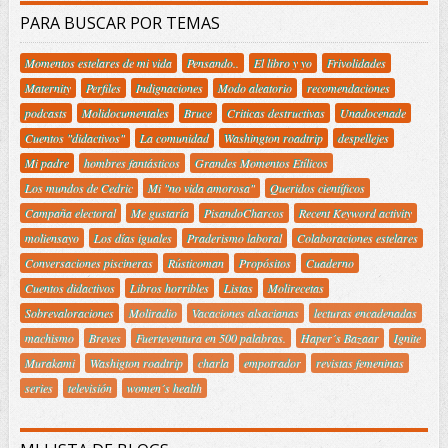
PARA BUSCAR POR TEMAS
Momentos estelares de mi vida
Pensando..
El libro y yo
Frivolidades
Maternity
Perfiles
Indignaciones
Modo aleatorio
recomendaciones
podcasts
Molidocumentales
Bruce
Criticas destructivas
Unadocenade
Cuentos "didactivos"
La comunidad
Washington roadtrip
despellejes
Mi padre
hombres fantásticos
Grandes Momentos Etílicos
Los mundos de Cedric
Mi "no vida amorosa"
Queridos científicos
Campaña electoral
Me gustaría
PisandoCharcos
Recent Keyword activity
moliensayo
Los días iguales
Praderismo laboral
Colaboraciones estelares
Conversaciones piscineras
Rústicoman
Propósitos
Cuaderno
Cuentos didactivos
Libros horribles
Listas
Molirecetas
Sobrevaloraciones
Moliradio
Vacaciones alsacianas
lecturas encadenadas
machismo
Breves
Fuerteventura en 500 palabras.
Haper´s Bazaar
Ignite
Murakami
Washigton roadtrip
charla
empotrador
revistas femeninas
series
televisión
women´s health