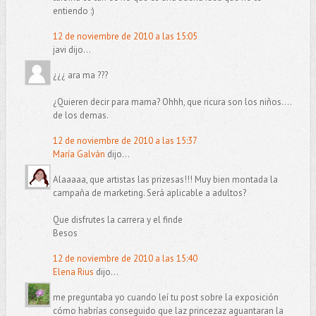
entiendo :)
12 de noviembre de 2010 a las 15:05
javi dijo...
¿¿¿ ara ma ???
¿Quieren decir para mama? Ohhh, que ricura son los niños....
de los demas.
12 de noviembre de 2010 a las 15:37
María Galván
dijo...
Alaaaaa, que artistas las prizesas!!! Muy bien montada la
campaña de marketing. Será aplicable a adultos?
Que disfrutes la carrera y el finde
Besos
12 de noviembre de 2010 a las 15:40
Elena Rius
dijo...
me preguntaba yo cuando leí tu post sobre la exposición
cómo habrías conseguido que laz princezaz aguantaran la