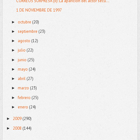
CORREOS SORPRESA (II): La aparición del actor secu...
1 DE NOVIEMBRE DE 1997
octubre
(20)
►
septiembre
(23)
►
agosto
(12)
►
julio
(22)
►
junio
(25)
►
mayo
(24)
►
abril
(27)
►
marzo
(23)
►
febrero
(25)
►
enero
(24)
►
2009
(290)
►
2008
(144)
►