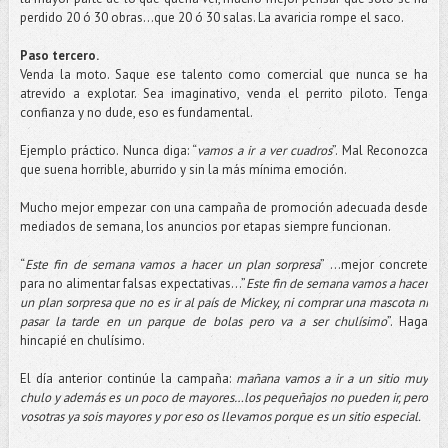
perdido 20 ó 30 obras...que 20 ó 30 salas. La avaricia rompe el saco.
Paso tercero.
Venda la moto. Saque ese talento como comercial que nunca se ha
atrevido a explotar. Sea imaginativo, venda el perrito piloto. Tenga
confianza y no dude, eso es fundamental.
Ejemplo práctico. Nunca diga: “
vamos a ir a ver cuadros
”. Mal Reconozca
que suena horrible, aburrido y sin la más mínima emoción.
Mucho mejor empezar con una campaña de promoción adecuada desde
mediados de semana, los anuncios por etapas siempre funcionan.
“
Este fin de semana vamos a hacer un plan sorpresa
” …mejor concrete
para no alimentar falsas expectativas...”
Este fin de semana vamos a hacer
un plan sorpresa que no es ir al país de Mickey, ni comprar una mascota ni
pasar la tarde en un parque de bolas pero va a ser chulísimo
”. Haga
hincapié en chulísimo.
El día anterior continúe la campaña:
mañana vamos a ir a un sitio muy
chulo y además es un poco de mayores…los pequeñajos no pueden ir, pero
vosotras ya sois mayores y por eso os llevamos porque es un sitio especial.