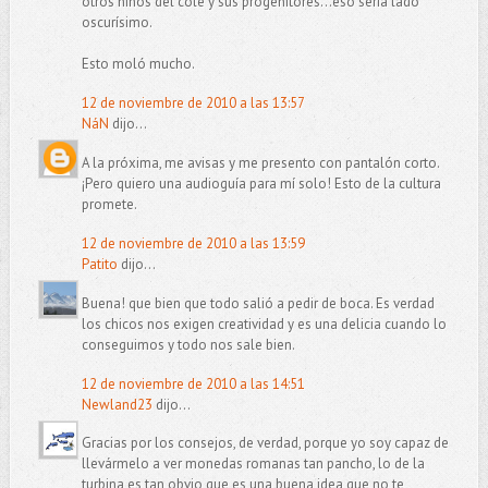
otros niños del cole y sus progenitores...eso sería lado
oscurísimo.
Esto moló mucho.
12 de noviembre de 2010 a las 13:57
NáN
dijo...
A la próxima, me avisas y me presento con pantalón corto.
¡Pero quiero una audioguía para mí solo! Esto de la cultura
promete.
12 de noviembre de 2010 a las 13:59
Patito
dijo...
Buena! que bien que todo salió a pedir de boca. Es verdad
los chicos nos exigen creatividad y es una delicia cuando lo
conseguimos y todo nos sale bien.
12 de noviembre de 2010 a las 14:51
Newland23
dijo...
Gracias por los consejos, de verdad, porque yo soy capaz de
llevármelo a ver monedas romanas tan pancho, lo de la
turbina es tan obvio que es una buena idea que no te