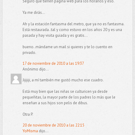
Seguro que tienen página web para los horarios y eso.
Ya me dirás...
Ah y la estación fantasma del metro, que ya no es fantasma.
Está restaurada..tal y como estuvo en los años 20 y es una
pasada y hay visita guiada y es gratis...
bueno..mándame un mail si quieres y te lo cuento en
privado.
17 de noviembre de 2010 a las 19:37
Anónimo dijo...
Jijijiji, a mí también me gustó mucho ese cuadro.
Está muy bien que las niñas se culturicen ya desde
pequeñitas, la mayor parte de los padres lo más que le
enseñan a sus hijos son pelis de dibus.
Otra P.
20 de noviembre de 2010 a las 22:15
YoMisma
dijo...