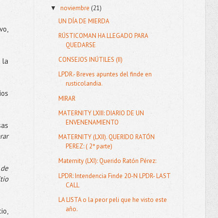
noviembre
(21)
▼
UN DÍA DE MIERDA
vo,
RÚSTICOMAN HA LLEGADO PARA
QUEDARSE
CONSEJOS INÚTILES (II)
 la
LPDR.- Breves apuntes del finde en
rusticolandia.
ios
MIRAR
MATERNITY LXIII: DIARIO DE UN
ENVENENAMIENTO
sas
rar
MATERNITY (LXII). QUERIDO RATÓN
PEREZ: ( 2ª parte)
Maternity (LXI): Querido Ratón Pérez:
 de
LPDR: Intendencia Finde 20-N LPDR- LAST
tio
CALL
LA LISTA o la peor peli que he visto este
año.
io,