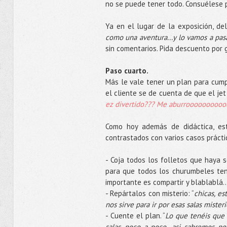
no se puede tener todo. Consuélese 
Ya en el lugar de la exposición, d
como una aventura...y lo vamos a pas
sin comentarios. Pida descuento por 
Paso cuarto.
Más le vale tener un plan para cump
el cliente se de cuenta de que el jet
ez divertido??? Me aburrooooooooooo
Como hoy además de didáctica, es
contrastados con varios casos prácti
- Coja todos los folletos que haya s
para que todos los churumbeles te
importante es compartir y blablablá..
- Repártalos con misterio: “
chicas, e
nos sirve para ir por esas salas mister
- Cuente el plan. “
Lo que tenéis que 
salas, poco a poco...asi sabremos 