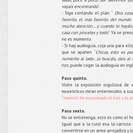
vayais encontrando
”.
- Siga contando el plan. “
Otra cos
favorito, el más favorito del mund
mucha atención….y cuando lo hayáis
casa con pinceles y todo
”. Ya se pre
no es momento.
- Si hay audioguía, coja una para ell
que se apañen. “
Chicas, esto es p
numerito al lado...lo buscáis, dais a
rizo, puede coger la audioguía en ing
Paso quinto.
Visite la exposición orgullosa de
museísticos miran enternecidos a sus 
“
mamiiiii he encontrado el trez y la 
Paso sexto.
No se entretenga, esto es como el he
Igual que a la cursi esa la carroza 
convertirse en un arma arrojadiza y l