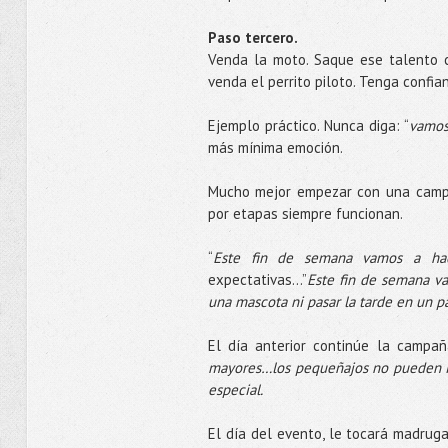
Paso tercero.
Venda la moto. Saque ese talento c
venda el perrito piloto. Tenga confi
Ejemplo práctico. Nunca diga: “
vamos 
más mínima emoción.
Mucho mejor empezar con una camp
por etapas siempre funcionan.
“
Este fin de semana vamos a hac
expectativas...”
Este fin de semana va
una mascota ni pasar la tarde en un p
El día anterior continúe la campa
mayores…los pequeñajos no pueden ir,
especial.
El día del evento, le tocará madrug