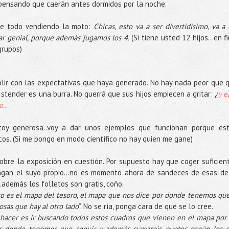
pensando que caerán antes dormidos por la noche.
ele todo vendiendo la moto:
Chicas, esto va a ser divertidísimo, va a 
ar genial, porque además jugamos los 4.
(Si tiene usted 12 hijos…en f
grupos)
lir con las expectativas que haya generado. No hay nada peor que 
 stender es una burra. No querrá que sus hijos empiecen a gritar:
¿
y e
..
toy generosa..voy a dar unos ejemplos que funcionan porque es
cos. (Si me pongo en modo científico no hay quien me gane)
obre la exposición en cuestión. Por supuesto hay que coger suficien
ngan el suyo propio…no es momento ahora de sandeces de esas de
.además los folletos son gratis, coño.
sto es el mapa del tesoro, el mapa que nos dice por donde tenemos que 
iosas que hay al otro lado
”. No se ría, ponga cara de que se lo cree.
hacer es ir buscando todos estos cuadros que vienen en el mapa por 
por donde tenemos que seguir y además sumareis puntos según los 