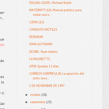
FEELING GOOD.- Michael Bublé
MATERNITY (LX): Manual práctico para
ser
visitar una e...
in…
CÓMO LEO.
CONSEJOS INÚTILES
DERABIAR
que
JOHN GUTMANN
zto
DESIRE.- Ryan Adams
LA MAJORETTE.
tán
LPDR: Quedan 15 días.
CORREOS SORPRESA (II): La aparición del
tes
actor secu...
 lo
1 DE NOVIEMBRE DE 1997
ir,
octubre
(20)
►
septiembre
(23)
►
las
que