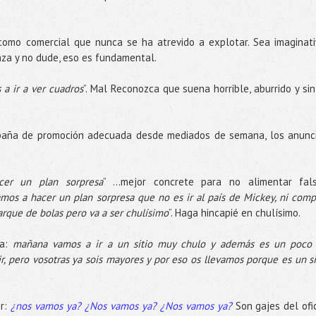
omo comercial que nunca se ha atrevido a explotar. Sea imaginati
anza y no dude, eso es fundamental.
a ir a ver cuadros
”. Mal Reconozca que suena horrible, aburrido y sin
aña de promoción adecuada desde mediados de semana, los anunc
er un plan sorpresa
” …mejor concrete para no alimentar fal
mos a hacer un plan sorpresa que no es ir al país de Mickey, ni comp
arque de bolas pero va a ser chulísimo
”. Haga hincapié en chulísimo.
ña:
mañana vamos a ir a un sitio muy chulo y además es un poco
 pero vosotras ya sois mayores y por eso os llevamos porque es un si
ar:
¿nos vamos ya? ¿Nos vamos ya? ¿Nos vamos ya?
Son gajes del ofic