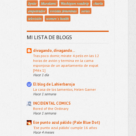
Ignite
Murakami
Washigton roadtrip
charla
empotrador
revistas femeninas
series
televisión
women´s health
MI LISTA DE BLOGS
divagando, divagando...
Tras poco domir, mírate 4 pelis en las 12
horas de avión y termina en la cama
esponjosa de un apartamento de expat
[Méx 1]
Hace 1 día
El blog de Lahierbaroja
La casa de los lamentos, Helen Garner
Hace 1 semana
INCIDENTAL COMICS
Bored of the Ordinary
Hace 1 semana
Ese punto azul pálido (Pale Blue Dot)
'Ese punto azul pálido' cumple 16 años
Hace 4 meses