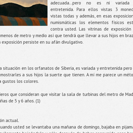
adecuada...pero no es ni variada
entretenida. Para ellos vistas 3 mone
vistas todas y además, en esas exposicio
numismáticas los elementos físicos es
contra usted. Las vitrinas de exposición
menos de metro y medio así que tendrá que llevar a sus hijos en bra
 exposición persiste en su afán divulgativo.
 situación en los orfanatos de Siberia, es variada y entretenida pero
mostrarles a sus hijos la suerte que tienen. A mí me parece un mét
 gustos los colores.
ieros que consideran que visitar la sala de turbinas del metro de Mad
ñas de 5 y 6 años. (1)
ón actual.
 cuando usted se levantaba una mañana de domingo, bajaba en pijam