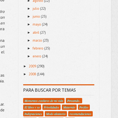
agosto
(12)
►
julio
(22)
►
dro
junio
(25)
►
con
 en
mayo
(24)
►
ora
abril
(27)
►
una
marzo
(23)
►
 un
febrero
(25)
►
 el
enero
(24)
►
2009
(290)
►
2008
(144)
►
tas
ia.
PARA BUSCAR POR TEMAS
Momentos estelares de mi vida
Pensando..
ar.
El libro y yo
Frivolidades
Maternity
Perfiles
ede
Indignaciones
Modo aleatorio
recomendaciones