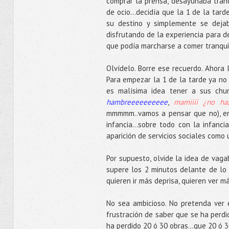
comprar la prensa, desayunaba tran
de ocio...decidía que la 1 de la tar
su destino y simplemente se deja
disfrutando de la experiencia para de
que podía marcharse a comer tranqu
Olvídelo. Borre ese recuerdo. Ahora 
Para empezar la 1 de la tarde ya no 
es malísima idea tener a sus ch
hambreeeeeeeeee
,
mamiiii ¿no ha
mmmmm..vamos a pensar que no), en
infancia...sobre todo con la infanc
aparición de servicios sociales como 
Por supuesto, olvide la idea de vaga
supere los 2 minutos delante de lo 
quieren ir más deprisa, quieren ver má
No sea ambicioso. No pretenda ver 
frustración de saber que se ha perdi
ha perdido 20 ó 30 obras...que 20 ó 3