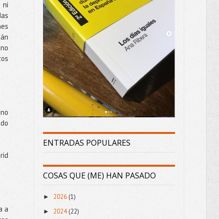
 ni
das
nes
tán
 no
zos
 no
odo
ENTRADAS POPULARES
rid
COSAS QUE (ME) HAN PASADO
2026
(1)
►
a a
2024
(22)
►