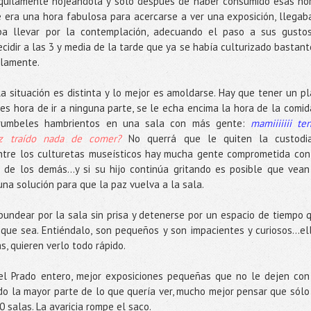
quilamente hojeándola y sólo después de haber consumido esas ho
de era una hora fabulosa para acercarse a ver una exposición, llegab
ba llevar por la contemplación, adecuando el paso a sus gusto
cidir a las 3 y media de la tarde que ya se había culturizado bastant
ilamente.
la situación es distinta y lo mejor es amoldarse. Hay que tener un pl
es hora de ir a ninguna parte, se le echa encima la hora de la comid
urumbeles hambrientos en una sala con más gente:
mamiiiiiii te
z traído nada de comer?
No querrá que le quiten la custodi
tre los culturetas museísticos hay mucha gente comprometida con
ia de los demás…y si su hijo continúa gritando es posible que vean
una solución para que la paz vuelva a la sala.
bundear por la sala sin prisa y detenerse por un espacio de tiempo 
que sea. Entiéndalo, son pequeños y son impacientes y curiosos...el
s, quieren verlo todo rápido.
el Prado entero, mejor exposiciones pequeñas que no le dejen con
do la mayor parte de lo que quería ver, mucho mejor pensar que sólo
0 salas. La avaricia rompe el saco.