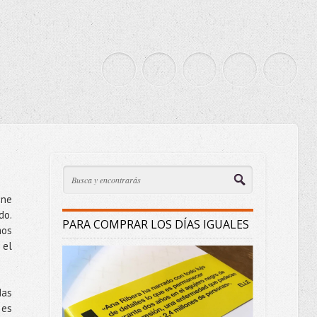
ene
do.
PARA COMPRAR LOS DÍAS IGUALES
mos
 el
das
 es