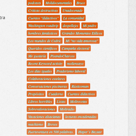
podcasts
Molidocumentales
Bruce
Criticas destructivas
Unadocenade
tra
Cuentos "didactivos"
La comunidad
Washington roadtrip
despellejes
Mi padre
hombres fantásticos
Grandes Momentos Etílicos
Los mundos de Cedric
Mi "no vida amorosa"
Queridos científicos
Campaña electoral
Me gustaría
PisandoCharcos
Recent Keyword activity
moliensayo
Los días iguales
Praderismo laboral
Colaboraciones estelares
Conversaciones piscineras
Rústicoman
Propósitos
Cuaderno
Cuentos didactivos
Libros horribles
Listas
Molirecetas
Sobrevaloraciones
Moliradio
Vacaciones alsacianas
lecturas encadenadas
machismo
Breves
Fuerteventura en 500 palabras.
Haper´s Bazaar