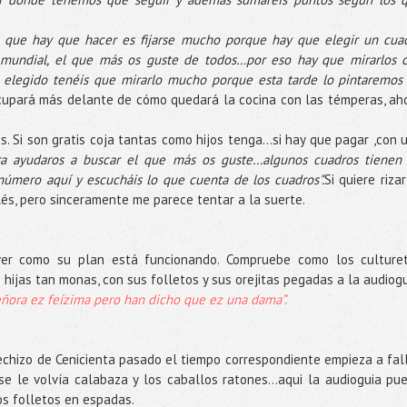
a que hay que hacer es fijarse mucho porque hay que elegir un cua
o mundial, el que más os guste de todos…por eso hay que mirarlos 
 elegido tenéis que mirarlo mucho porque esta tarde lo pintaremos
ocupará más delante de cómo quedará la cocina con las témperas, ah
os. Si son gratis coja tantas como hijos tenga…si hay que pagar ,con 
ara ayudaros a buscar el que más os guste…algunos cuadros tienen
l número aquí y escucháis lo que cuenta de los cuadros".
Si quiere rizar
lés, pero sinceramente me parece tentar a la suerte.
 ver como su plan está funcionando. Compruebe como los culture
hijas tan monas, con sus folletos y sus orejitas pegadas a la audiogu
zeñora ez feízima pero han dicho que ez una dama”.
chizo de Cenicienta pasado el tiempo correspondiente empieza a fall
se le volvía calabaza y los caballos ratones...aqui la audioguia pu
os folletos en espadas.