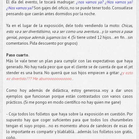
El día del evento, le tocará madrugar:
¿nos vamos ya? ¿Nos vamos ya?
¿Nos vamos ya?
Son gajes del oficio, no se puede tener todo. Consuélese
pensando que caerán antes dormidos por la noche.
Ya en el lugar de la exposición, dele todo vendiendo la moto:
Chicas,
esto va a ser divertidísimo, va a ser como una aventura...y lo vamos a pasar
genial, porque además jugamos los 4.
(Si tiene usted 12 hijos…en fin…sin
comentarios. Pida descuento por grupos)
Paso cuarto.
Más le vale tener un plan para cumplir con las expectativas que haya
generado. No hay nada peor que que el cliente se de cuenta de que el jet
stender es una burra. No querrá que sus hijos empiecen a gritar:
¿
y ezto
ez divertido??? Me aburrooooooooooo..
Como hoy además de didáctica, estoy generosa..voy a dar unos
ejemplos que funcionan porque están contrastados con varios casos
prácticos. (Si me pongo en modo científico no hay quien me gane)
- Coja todos los folletos que haya sobre la exposición en cuestión. Por
supuesto hay que coger suficientes para que todos los churumbeles
tengan el suyo propio…no es momento ahora de sandeces de esas de
lo importante es compartir y blablablá...además los folletos son gratis,
coño.