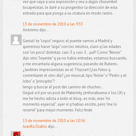
vez que vaya a una exposición y vea a algún churumbel
tocapelotas, le daré a su progenitor la dirección de esta
entrada para que ponga a su criatura en modo rastro.
13 de noviembre de 2010 a las 9:33
Anónimo dijo...
Genial! te "copio" seguro; el puente vamos a Madrid y
queremos hacer "algo" con los retoños, claro q las edades
son "un poco" distintas: casi-3 y casi-5...puf! Como "Renoir"
dijo otro "leyente" q ya no había entradas, estamos buscando,
y me encantaría alguna sugerencia, pasando de Rubens..
¿Jardines impresionistas en el Thyssen?¿las fotos q
comentaste el otro día? ¿un musical, tipo "Annie" o "Pedro y el
lobo" o "principito"?
tengo q buscar el post del camino de chuches...
llegué a tí por un post de Maternity, (enhorabuena x los LX) y
me he hecho adicta a todo el blog..es más, eres "mi
momento especial"..ayer ví q habías escrito, pero "me lo
reservé" para mejor momento. Feliz finde
13 de noviembre de 2010 a las 10:56
JuanRa Diablo
dijo...