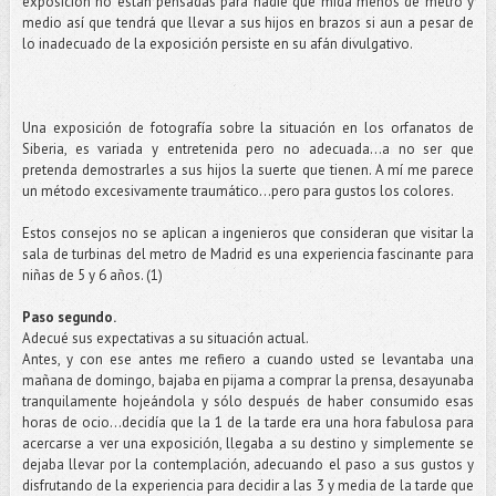
exposición no están pensadas para nadie que mida menos de metro y
medio así que tendrá que llevar a sus hijos en brazos si aun a pesar de
lo inadecuado de la exposición persiste en su afán divulgativo.
Una exposición de fotografía sobre la situación en los orfanatos de
Siberia, es variada y entretenida pero no adecuada...a no ser que
pretenda demostrarles a sus hijos la suerte que tienen. A mí me parece
un método excesivamente traumático…pero para gustos los colores.
Estos consejos no se aplican a ingenieros que consideran que visitar la
sala de turbinas del metro de Madrid es una experiencia fascinante para
niñas de 5 y 6 años. (1)
Paso segundo.
Adecué sus expectativas a su situación actual.
Antes, y con ese antes me refiero a cuando usted se levantaba una
mañana de domingo, bajaba en pijama a comprar la prensa, desayunaba
tranquilamente hojeándola y sólo después de haber consumido esas
horas de ocio...decidía que la 1 de la tarde era una hora fabulosa para
acercarse a ver una exposición, llegaba a su destino y simplemente se
dejaba llevar por la contemplación, adecuando el paso a sus gustos y
disfrutando de la experiencia para decidir a las 3 y media de la tarde que