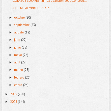
CORREOS SORPRESA (II): La aparición del actor secu...
1 DE NOVIEMBRE DE 1997
octubre
(20)
►
septiembre
(23)
►
agosto
(12)
►
julio
(22)
►
junio
(25)
►
mayo
(24)
►
abril
(27)
►
marzo
(23)
►
febrero
(25)
►
enero
(24)
►
2009
(290)
►
2008
(144)
►