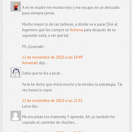
A mí mi madre me monta esto y me escapo en un descuido
para siempre jamás.
Mucho mejor lo de las turbinas, a dónde va a parar. Dile al
Ingeniero que les compre un
fisinova
para después de su
siguiente visita, a ver qué tal.
PS: ¡Uzumaki!
12 de noviembre de 2010 a las 18:49
Anniehall
dijo...
Sabía que te iba a picar...
Ya te he dicho que mola mucho y te envidio la estrategia. Tal
vez hasta la copie.
12 de noviembre de 2010 a las 21:35
Luisa dijo...
Me encantan los maternity. Y aprendo. Ah, yo también he
copiado el caminito de chuches...