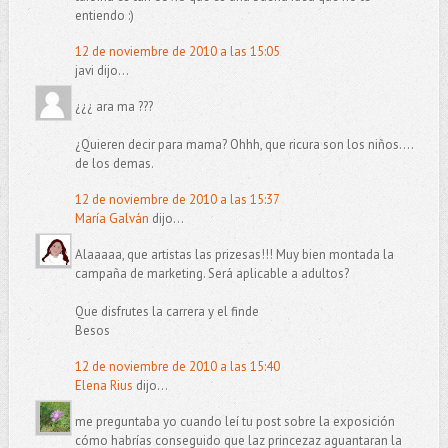
entiendo :)
12 de noviembre de 2010 a las 15:05
javi dijo...
¿¿¿ ara ma ???
¿Quieren decir para mama? Ohhh, que ricura son los niños....
de los demas.
12 de noviembre de 2010 a las 15:37
María Galván
dijo...
Alaaaaa, que artistas las prizesas!!! Muy bien montada la
campaña de marketing. Será aplicable a adultos?
Que disfrutes la carrera y el finde
Besos
12 de noviembre de 2010 a las 15:40
Elena Rius
dijo...
me preguntaba yo cuando leí tu post sobre la exposición
cómo habrías conseguido que laz princezaz aguantaran la