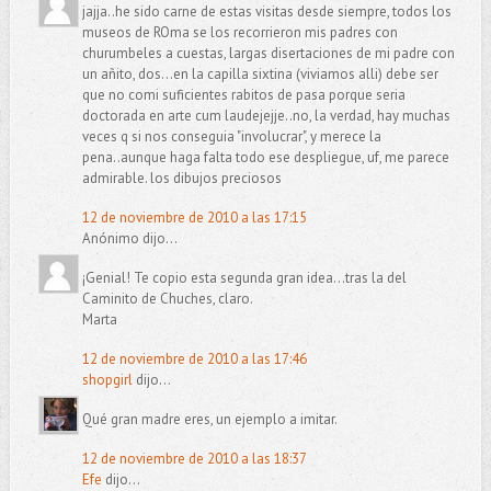
jajja..he sido carne de estas visitas desde siempre, todos los
museos de ROma se los recorrieron mis padres con
churumbeles a cuestas, largas disertaciones de mi padre con
un añito, dos...en la capilla sixtina (viviamos alli) debe ser
que no comi suficientes rabitos de pasa porque seria
doctorada en arte cum laudejejje..no, la verdad, hay muchas
veces q si nos conseguia "involucrar", y merece la
pena..aunque haga falta todo ese despliegue, uf, me parece
admirable. los dibujos preciosos
12 de noviembre de 2010 a las 17:15
Anónimo dijo...
¡Genial! Te copio esta segunda gran idea...tras la del
Caminito de Chuches, claro.
Marta
12 de noviembre de 2010 a las 17:46
shopgirl
dijo...
Qué gran madre eres, un ejemplo a imitar.
12 de noviembre de 2010 a las 18:37
Efe
dijo...