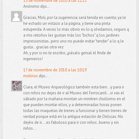
15 de noviembre de 2010 a las 12:12
Anónimo dijo...
Gracias, Moli, por la sugerencia; será tenida en cuenta; ya le
he echado un vistazo a la página, y tiene una pinta
estupenda. A veces lo más obvio es lo q olvidamos, seguro q
a mis retoños les gustan más los "bichos" q los jardines
impresionistas..pero uno no puede evitar "tender" a lo q le
gusta...gracias otra vez
Ah, y por si no te escribo, ¡pásalo genial el finde de
ingenieros!
17 de noviembre de 2010 a las 10:19
molinos
dijo...
Clara, el Museo Arqueológico también esta bien...y para ir
con niños no dejes de ir al Museo del Ferrocarril...si vas el
sábado por la mañana montan un minitren chulísimo en el
que pueden montar ellos, y a determinadas horas ponen
todas las maquetas de trenes a funcionar y tienen trenes de
verdad porque está en la antigua estación de Delicias. No
dejéis de ir....es fabuloso para ir con niños..bueno y sin
niños...