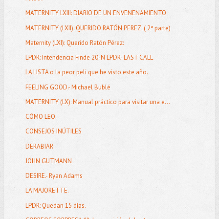
MATERNITY LXIII: DIARIO DE UN ENVENENAMIENTO
MATERNITY (LXII). QUERIDO RATÓN PEREZ: ( 2ª parte)
Maternity (LXI): Querido Ratón Pérez:
LPDR: Intendencia Finde 20-N LPDR- LAST CALL
LA LISTA o la peor peli que he visto este año.
FEELING GOOD.- Michael Bublé
MATERNITY (LX): Manual práctico para visitar una e...
CÓMO LEO.
CONSEJOS INÚTILES
DERABIAR
JOHN GUTMANN
DESIRE.- Ryan Adams
LA MAJORETTE.
LPDR: Quedan 15 días.