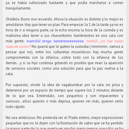
ya se había culturizado bastante y que podía marcharse a comer
tranquilamente.
Olvídelo. Borre ese recuerdo. Ahora la situación es distinta y lo mejor es
amoldarse. Hay que tener un plan. Para empezar la 1 de la tarde ya no es
hora de ir a ninguna parte, se le echa encima la hora de la comida y es
malísima idea tener a sus churumbeles hambrientos en una sala con
más gente:
mamiiiiiii tengo hambreeeeeeeeee
,
mamiiii ¿no haz traído
nada de comer?
No querrá que le quiten la custodia ( mmmmm..vamos a
pensar que no), entre los culturetas museísticos hay mucha gente
comprometida con la infancia...sobre todo con la infancia de los
demás…y si su hijo continúa gritando es posible que vean la aparición
de servicios sociales como una solución para que la paz vuelva a la
sala.
Por supuesto, olvide la idea de vagabundear por la sala sin prisa y
detenerse por un espacio de tiempo que supere los 2 minutos delante
de lo que sea. Entiéndalo, son pequeños y son impacientes y
curiosos...ellos quieren ir más deprisa, quieren ver más, quieren verlo
todo rápido.
No sea ambicioso. No pretenda ver el Prado entero, mejor exposiciones
pequeñas que no le dejen con la frustración de saber que se ha perdido
la mayor parte de lo que quería ver, mucho mejor pensar que sólo se ha