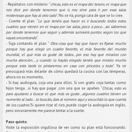
- Repártalos con misterio: “
chicas, esto es el mapa del tesoro, el mapa que
nos dice por donde tenemos que ir, nos sirve para ir por esas salas
misteriosas que hay al otro lado
”. No se ría, ponga cara de que se lo cree.
- Cuente el plan. “
Lo que tenéis que hacer es ir buscando todos estos
cuadros que vienen en el mapa por las salas, poco a poco...asi sabremos
por donde tenemos que seguir y además sumareis puntos según los que
vayais encontrando
”.
- Siga contando el plan. “
Otra cosa que hay que hacer es fijarse mucho
porque hay que elegir un cuadro favorito, el más favorito del mundo
mundial, el que más os guste de todos…por eso hay que mirarlos con
mucha atención….y cuando lo hayáis elegido tenéis que mirarlo mucho
porque esta tarde lo pintaremos en casa con pinceles y todo
”. Ya se
preocupará más delante de cómo quedará la cocina con las témperas,
ahora no es momento.
- Si hay audioguía, coja una para ellos. Si son gratis coja tantas como
hijos tenga…si hay que pagar ,con una que se apañen. “
Chicas, esto es
para ayudaros a buscar el que más os guste…algunos cuadros tienen un
numerito al lado...lo buscáis, dais al número aquí y escucháis lo que cuenta
de los cuadros".
Si quiere rizar el rizo, puede coger la audioguía en inglés,
pero sinceramente me parece tentar a la suerte.
Paso quinto.
Visite la exposición orgullosa de ver como su plan está funcionando.