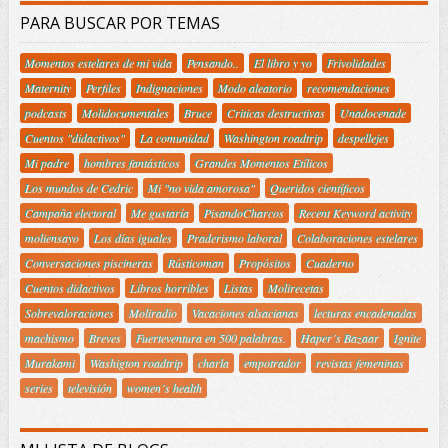
PARA BUSCAR POR TEMAS
Momentos estelares de mi vida
Pensando..
El libro y yo
Frivolidades
Maternity
Perfiles
Indignaciones
Modo aleatorio
recomendaciones
podcasts
Molidocumentales
Bruce
Criticas destructivas
Unadocenade
Cuentos "didactivos"
La comunidad
Washington roadtrip
despellejes
Mi padre
hombres fantásticos
Grandes Momentos Etílicos
Los mundos de Cedric
Mi "no vida amorosa"
Queridos científicos
Campaña electoral
Me gustaría
PisandoCharcos
Recent Keyword activity
moliensayo
Los días iguales
Praderismo laboral
Colaboraciones estelares
Conversaciones piscineras
Rústicoman
Propósitos
Cuaderno
Cuentos didactivos
Libros horribles
Listas
Molirecetas
Sobrevaloraciones
Moliradio
Vacaciones alsacianas
lecturas encadenadas
machismo
Breves
Fuerteventura en 500 palabras.
Haper´s Bazaar
Ignite
Murakami
Washigton roadtrip
charla
empotrador
revistas femeninas
series
televisión
women´s health