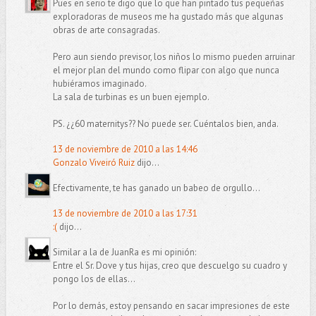
Pues en serio te digo que lo que han pintado tus pequeñas
exploradoras de museos me ha gustado más que algunas
obras de arte consagradas.
Pero aun siendo previsor, los niños lo mismo pueden arruinar
el mejor plan del mundo como flipar con algo que nunca
hubiéramos imaginado.
La sala de turbinas es un buen ejemplo.
PS. ¿¿60 maternitys?? No puede ser. Cuéntalos bien, anda.
13 de noviembre de 2010 a las 14:46
Gonzalo Viveiró Ruiz
dijo...
Efectivamente, te has ganado un babeo de orgullo...
13 de noviembre de 2010 a las 17:31
:(
dijo...
Similar a la de JuanRa es mi opinión:
Entre el Sr. Dove y tus hijas, creo que descuelgo su cuadro y
pongo los de ellas...
Por lo demás, estoy pensando en sacar impresiones de este