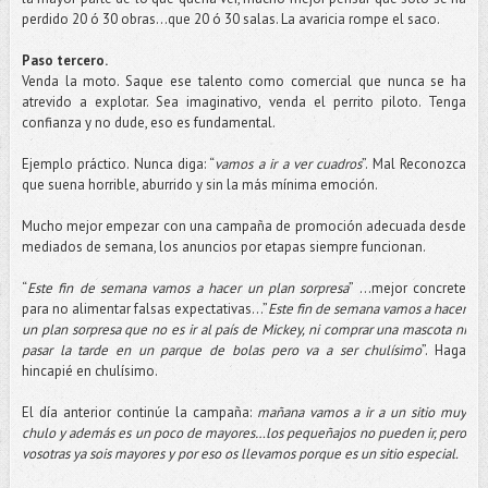
perdido 20 ó 30 obras...que 20 ó 30 salas. La avaricia rompe el saco.
Paso tercero.
Venda la moto. Saque ese talento como comercial que nunca se ha
atrevido a explotar. Sea imaginativo, venda el perrito piloto. Tenga
confianza y no dude, eso es fundamental.
Ejemplo práctico. Nunca diga: “
vamos a ir a ver cuadros
”. Mal Reconozca
que suena horrible, aburrido y sin la más mínima emoción.
Mucho mejor empezar con una campaña de promoción adecuada desde
mediados de semana, los anuncios por etapas siempre funcionan.
“
Este fin de semana vamos a hacer un plan sorpresa
” …mejor concrete
para no alimentar falsas expectativas...”
Este fin de semana vamos a hacer
un plan sorpresa que no es ir al país de Mickey, ni comprar una mascota ni
pasar la tarde en un parque de bolas pero va a ser chulísimo
”. Haga
hincapié en chulísimo.
El día anterior continúe la campaña:
mañana vamos a ir a un sitio muy
chulo y además es un poco de mayores…los pequeñajos no pueden ir, pero
vosotras ya sois mayores y por eso os llevamos porque es un sitio especial.