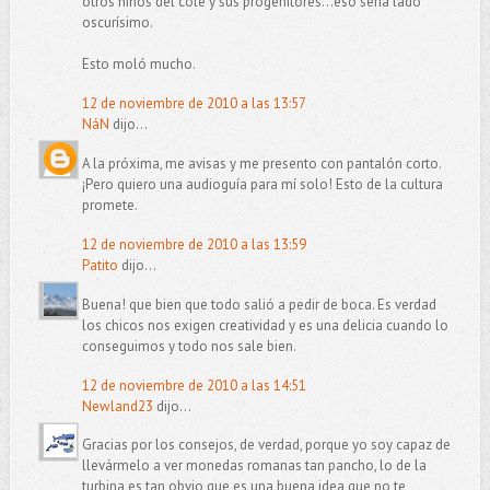
otros niños del cole y sus progenitores...eso sería lado
oscurísimo.
Esto moló mucho.
12 de noviembre de 2010 a las 13:57
NáN
dijo...
A la próxima, me avisas y me presento con pantalón corto.
¡Pero quiero una audioguía para mí solo! Esto de la cultura
promete.
12 de noviembre de 2010 a las 13:59
Patito
dijo...
Buena! que bien que todo salió a pedir de boca. Es verdad
los chicos nos exigen creatividad y es una delicia cuando lo
conseguimos y todo nos sale bien.
12 de noviembre de 2010 a las 14:51
Newland23
dijo...
Gracias por los consejos, de verdad, porque yo soy capaz de
llevármelo a ver monedas romanas tan pancho, lo de la
turbina es tan obvio que es una buena idea que no te