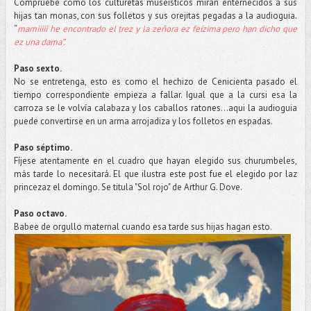
Compruebe como los culturetas museísticos miran enternecidos a sus
hijas tan monas, con sus folletos y sus orejitas pegadas a la audioguia.
“
mamiiiii he encontrado el trez y la zeñora ez feízima pero han dicho que
ez una dama”.
Paso sexto.
No se entretenga, esto es como el hechizo de Cenicienta pasado el
tiempo correspondiente empieza a fallar. Igual que a la cursi esa la
carroza se le volvía calabaza y los caballos ratones...aqui la audioguia
puede convertirse en un arma arrojadiza y los folletos en espadas.
Paso séptimo.
Fíjese atentamente en el cuadro que hayan elegido sus churumbeles,
más tarde lo necesitará. El que ilustra este post fue el elegido por laz
princezaz el domingo. Se titula "Sol rojo" de Arthur G. Dove.
Paso octavo.
Babee de orgullo maternal cuando esa tarde sus hijas hagan esto.