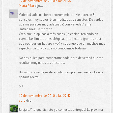
12 de noviembre de 2010 a las 21:36
Marta Pilar
dijo...
Variedad, adecuación y entretenimiento. Me parecen 3
consejos muy sabios, bien meditados y sensatos. De verdad
que me pareces muy 'adecuada', con 'variedad' y me
'entretienes' un montón.
Creo que lo aplicas a más cosas (la cocina -teniendo en
cuenta las limitaciones alérgicas-), la lectura (por los post
que escribes en 'El libro y yo') y supongo que en muchos más
aspectos de tu vida que no conocemos todavía.
No soy quién para comentarte nada, pero de verdad que me
resultan muy útiles tus artículos.
Un saludo y no dejes de escribir siempre que puedas. Es una
gozada leerte.
MP
12 de noviembre de 2010 a las 22:47
coro
dijo...
Jajajaja.Y lo que disfruto yo con estas entregas? La próxima