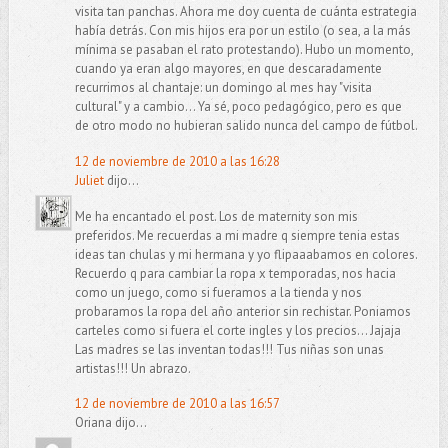
visita tan panchas. Ahora me doy cuenta de cuánta estrategia
había detrás. Con mis hijos era por un estilo (o sea, a la más
mínima se pasaban el rato protestando). Hubo un momento,
cuando ya eran algo mayores, en que descaradamente
recurrimos al chantaje: un domingo al mes hay "visita
cultural" y a cambio... Ya sé, poco pedagógico, pero es que
de otro modo no hubieran salido nunca del campo de fútbol.
12 de noviembre de 2010 a las 16:28
Juliet
dijo...
Me ha encantado el post. Los de maternity son mis
preferidos. Me recuerdas a mi madre q siempre tenia estas
ideas tan chulas y mi hermana y yo flipaaabamos en colores.
Recuerdo q para cambiar la ropa x temporadas, nos hacia
como un juego, como si fueramos a la tienda y nos
probaramos la ropa del año anterior sin rechistar. Poniamos
carteles como si fuera el corte ingles y los precios... Jajaja
Las madres se las inventan todas!!! Tus niñas son unas
artistas!!! Un abrazo.
12 de noviembre de 2010 a las 16:57
Oriana dijo...