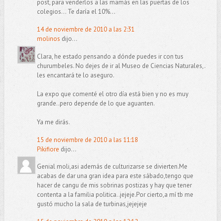
post, para venderlos a las mamás en las puertas de los
colegios... Te daría el 10%...
14 de noviembre de 2010 a las 2:31
molinos
dijo...
Clara, he estado pensando a dónde puedes ir con tus
churumbeles. No dejes de ir al Museo de Ciencias Naturales,.
les encantará te lo aseguro.
La expo que comenté el otro día está bien y no es muy
grande..pero depende de lo que aguanten.
Ya me dirás.
15 de noviembre de 2010 a las 11:18
Pikifiore
dijo...
Genial moli,asi además de culturizarse se divierten.Me
acabas de dar una gran idea para este sábado,tengo que
hacer de cangu de mis sobrinas postizas y hay que tener
contenta a la familia politica..jejeje.Por cierto,a mí tb me
gustó mucho la sala de turbinas,jejejeje