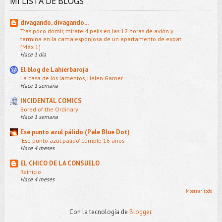
MI LISTA DE BLOGS
divagando, divagando...
Tras poco domir, mírate 4 pelis en las 12 horas de avión y
termina en la cama esponjosa de un apartamento de expat
[Méx 1]
Hace 1 día
El blog de Lahierbaroja
La casa de los lamentos, Helen Garner
Hace 1 semana
INCIDENTAL COMICS
Bored of the Ordinary
Hace 1 semana
Ese punto azul pálido (Pale Blue Dot)
'Ese punto azul pálido' cumple 16 años
Hace 4 meses
EL CHICO DE LA CONSUELO
Reinicio
Hace 4 meses
Mostrar todo
Con la tecnología de
Blogger
.