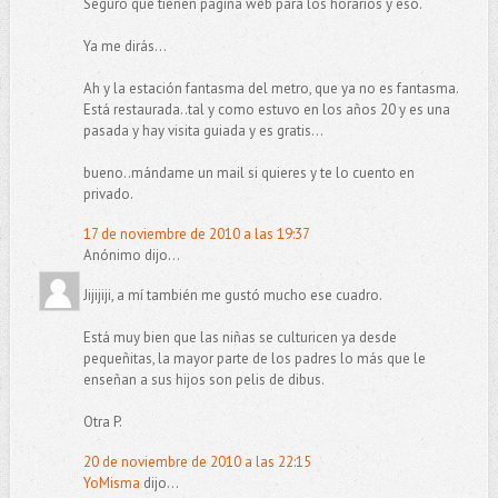
Seguro que tienen página web para los horarios y eso.
Ya me dirás...
Ah y la estación fantasma del metro, que ya no es fantasma.
Está restaurada..tal y como estuvo en los años 20 y es una
pasada y hay visita guiada y es gratis...
bueno..mándame un mail si quieres y te lo cuento en
privado.
17 de noviembre de 2010 a las 19:37
Anónimo dijo...
Jijijiji, a mí también me gustó mucho ese cuadro.
Está muy bien que las niñas se culturicen ya desde
pequeñitas, la mayor parte de los padres lo más que le
enseñan a sus hijos son pelis de dibus.
Otra P.
20 de noviembre de 2010 a las 22:15
YoMisma
dijo...