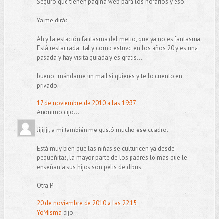
Seguro que tienen página web para los horarios y eso.
Ya me dirás...
Ah y la estación fantasma del metro, que ya no es fantasma.
Está restaurada..tal y como estuvo en los años 20 y es una
pasada y hay visita guiada y es gratis...
bueno..mándame un mail si quieres y te lo cuento en
privado.
17 de noviembre de 2010 a las 19:37
Anónimo dijo...
Jijijiji, a mí también me gustó mucho ese cuadro.
Está muy bien que las niñas se culturicen ya desde
pequeñitas, la mayor parte de los padres lo más que le
enseñan a sus hijos son pelis de dibus.
Otra P.
20 de noviembre de 2010 a las 22:15
YoMisma
dijo...