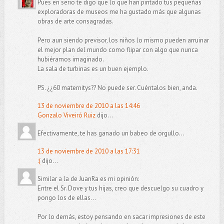
Pues en serio te digo que lo que han pintado tus pequeñas
exploradoras de museos me ha gustado más que algunas
obras de arte consagradas.
Pero aun siendo previsor, los niños lo mismo pueden arruinar
el mejor plan del mundo como flipar con algo que nunca
hubiéramos imaginado.
La sala de turbinas es un buen ejemplo.
PS. ¿¿60 maternitys?? No puede ser. Cuéntalos bien, anda.
13 de noviembre de 2010 a las 14:46
Gonzalo Viveiró Ruiz
dijo...
Efectivamente, te has ganado un babeo de orgullo...
13 de noviembre de 2010 a las 17:31
:(
dijo...
Similar a la de JuanRa es mi opinión:
Entre el Sr. Dove y tus hijas, creo que descuelgo su cuadro y
pongo los de ellas...
Por lo demás, estoy pensando en sacar impresiones de este