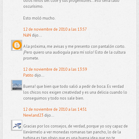
otros niños del cole y sus progenitores...eso sería lado
oscurísimo.
Esto moló mucho.
12 de noviembre de 2010 a las 13:57
NáN
dijo...
A la próxima, me avisas y me presento con pantalón corto.
¡Pero quiero una audioguía para mí solo! Esto de la cultura
promete.
12 de noviembre de 2010 a las 13:59
Patito
dijo...
Buena! que bien que todo salió a pedir de boca. Es verdad
los chicos nos exigen creatividad y es una delicia cuando lo
conseguimos y todo nos sale bien.
12 de noviembre de 2010 a las 14:51
Newland23
dijo...
Gracias por los consejos, de verdad, porque yo soy capaz de
llevármelo a ver monedas romanas tan pancho, lo de la
turbina es tan obvio que es una buena idea que no te