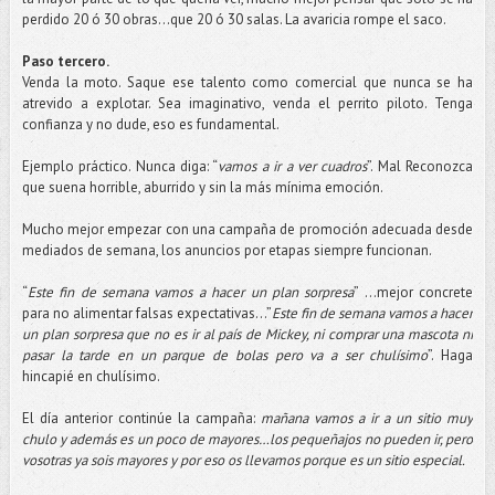
perdido 20 ó 30 obras...que 20 ó 30 salas. La avaricia rompe el saco.
Paso tercero.
Venda la moto. Saque ese talento como comercial que nunca se ha
atrevido a explotar. Sea imaginativo, venda el perrito piloto. Tenga
confianza y no dude, eso es fundamental.
Ejemplo práctico. Nunca diga: “
vamos a ir a ver cuadros
”. Mal Reconozca
que suena horrible, aburrido y sin la más mínima emoción.
Mucho mejor empezar con una campaña de promoción adecuada desde
mediados de semana, los anuncios por etapas siempre funcionan.
“
Este fin de semana vamos a hacer un plan sorpresa
” …mejor concrete
para no alimentar falsas expectativas...”
Este fin de semana vamos a hacer
un plan sorpresa que no es ir al país de Mickey, ni comprar una mascota ni
pasar la tarde en un parque de bolas pero va a ser chulísimo
”. Haga
hincapié en chulísimo.
El día anterior continúe la campaña:
mañana vamos a ir a un sitio muy
chulo y además es un poco de mayores…los pequeñajos no pueden ir, pero
vosotras ya sois mayores y por eso os llevamos porque es un sitio especial.