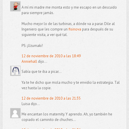
A mí mi madre me monta esto y me escapo en un descuido
para siempre jamás.
Mucho mejor lo de las turbinas, a dónde va a parar. Dile al
Ingeniero que les compre un
fisinova
para después de su
siguiente visita, a ver qué tal.
PS: ¡Uzumaki!
12 de noviembre de 2010 a las 18:49
Anniehall
dijo...
Sabía que te iba a picar...
Ya te he dicho que mola mucho y te envidio la estrategia. Tal
vez hasta la copie.
12 de noviembre de 2010 a las 21:35
Luisa dijo...
Me encantan los maternity. Y aprendo. Ah, yo también he
copiado el caminito de chuches...