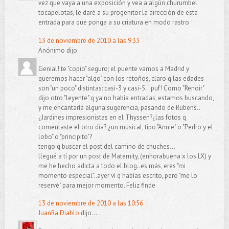
vez que vaya a una exposición y vea a algún churumbel
tocapelotas, le daré a su progenitor la dirección de esta
entrada para que ponga a su criatura en modo rastro.
13 de noviembre de 2010 a las 9:33
Anónimo dijo...
Genial! te "copio" seguro; el puente vamos a Madrid y
queremos hacer "algo" con los retoños, claro q las edades
son "un poco" distintas: casi-3 y casi-5...puf! Como "Renoir"
dijo otro "leyente" q ya no había entradas, estamos buscando,
y me encantaría alguna sugerencia, pasando de Rubens..
¿Jardines impresionistas en el Thyssen?¿las fotos q
comentaste el otro día? ¿un musical, tipo "Annie" o "Pedro y el
lobo" o "principito"?
tengo q buscar el post del camino de chuches...
llegué a tí por un post de Maternity, (enhorabuena x los LX) y
me he hecho adicta a todo el blog..es más, eres "mi
momento especial"..ayer ví q habías escrito, pero "me lo
reservé" para mejor momento. Feliz finde
13 de noviembre de 2010 a las 10:56
JuanRa Diablo
dijo...