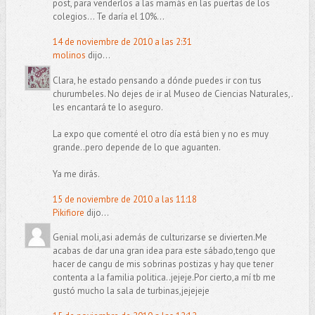
post, para venderlos a las mamás en las puertas de los
colegios... Te daría el 10%...
14 de noviembre de 2010 a las 2:31
molinos
dijo...
Clara, he estado pensando a dónde puedes ir con tus
churumbeles. No dejes de ir al Museo de Ciencias Naturales,.
les encantará te lo aseguro.
La expo que comenté el otro día está bien y no es muy
grande..pero depende de lo que aguanten.
Ya me dirás.
15 de noviembre de 2010 a las 11:18
Pikifiore
dijo...
Genial moli,asi además de culturizarse se divierten.Me
acabas de dar una gran idea para este sábado,tengo que
hacer de cangu de mis sobrinas postizas y hay que tener
contenta a la familia politica..jejeje.Por cierto,a mí tb me
gustó mucho la sala de turbinas,jejejeje