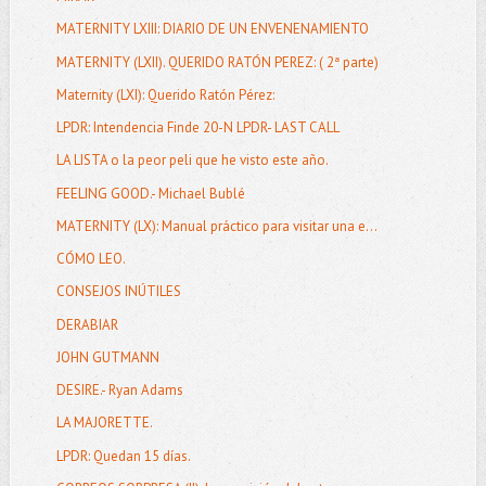
MATERNITY LXIII: DIARIO DE UN ENVENENAMIENTO
MATERNITY (LXII). QUERIDO RATÓN PEREZ: ( 2ª parte)
Maternity (LXI): Querido Ratón Pérez:
LPDR: Intendencia Finde 20-N LPDR- LAST CALL
LA LISTA o la peor peli que he visto este año.
FEELING GOOD.- Michael Bublé
MATERNITY (LX): Manual práctico para visitar una e...
CÓMO LEO.
CONSEJOS INÚTILES
DERABIAR
JOHN GUTMANN
DESIRE.- Ryan Adams
LA MAJORETTE.
LPDR: Quedan 15 días.