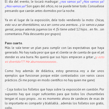
El día del evento, le tocará madrugar:
¿nos vamos ya? ¿Nos vamos ya?
¿Nos vamos ya?
Son gajes del oficio, no se puede tener todo. Consuélese
pensando que caerán antes dormidos por la noche.
Ya en el lugar de la exposición, dele todo vendiendo la moto:
Chicas,
esto va a ser divertidísimo, va a ser como una aventura...y lo vamos a pasar
genial, porque además jugamos los 4.
(Si tiene usted 12 hijos…en fin…sin
comentarios. Pida descuento por grupos)
Paso cuarto.
Más le vale tener un plan para cumplir con las expectativas que haya
generado. No hay nada peor que que el cliente se de cuenta de que el jet
stender es una burra. No querrá que sus hijos empiecen a gritar:
¿
y ezto
ez divertido??? Me aburrooooooooooo..
Como hoy además de didáctica, estoy generosa..voy a dar unos
ejemplos que funcionan porque están contrastados con varios casos
prácticos. (Si me pongo en modo científico no hay quien me gane)
- Coja todos los folletos que haya sobre la exposición en cuestión. Por
supuesto hay que coger suficientes para que todos los churumbeles
tengan el suyo propio…no es momento ahora de sandeces de esas de
lo importante es compartir y blablablá...además los folletos son gratis,
coño.