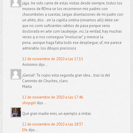
jajja..he sido carne de estas visitas desde siempre, todos los
museos de ROma se los recorrieron mis padres con
churumbeles a cuestas, largas disertaciones de mi padre con
un añito, dos...en la capilla sixtina (viviamos alli) debe ser
que no comi suficientes rabitos de pasa porque seria
doctorada en arte cum laudejejje..no, la verdad, hay muchas
veces q si nos conseguia "involucrar", y merece la
pena..aunque haga falta todo ese despliegue, uf, me parece
admirable. los dibujos preciosos
12 de noviembre de 2010 a las 17:15
Anónimo dijo...
¡Genial! Te copio esta segunda gran idea...tras la del
Caminito de Chuches, claro.
Marta
12 de noviembre de 2010 a las 17:46
shopgirl
dijo...
Qué gran madre eres, un ejemplo a imitar.
12 de noviembre de 2010 a las 18:37
Efe
dijo...