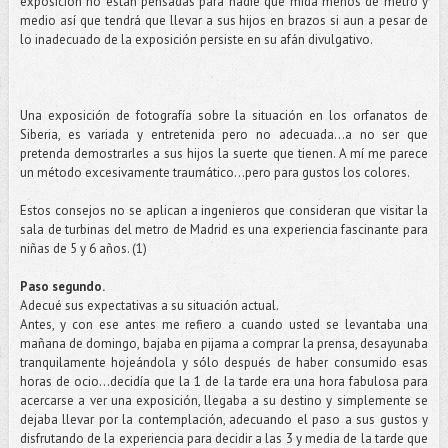
exposición no están pensadas para nadie que mida menos de metro y
medio así que tendrá que llevar a sus hijos en brazos si aun a pesar de
lo inadecuado de la exposición persiste en su afán divulgativo.
Una exposición de fotografía sobre la situación en los orfanatos de
Siberia, es variada y entretenida pero no adecuada...a no ser que
pretenda demostrarles a sus hijos la suerte que tienen. A mí me parece
un método excesivamente traumático…pero para gustos los colores.
Estos consejos no se aplican a ingenieros que consideran que visitar la
sala de turbinas del metro de Madrid es una experiencia fascinante para
niñas de 5 y 6 años. (1)
Paso segundo.
Adecué sus expectativas a su situación actual.
Antes, y con ese antes me refiero a cuando usted se levantaba una
mañana de domingo, bajaba en pijama a comprar la prensa, desayunaba
tranquilamente hojeándola y sólo después de haber consumido esas
horas de ocio...decidía que la 1 de la tarde era una hora fabulosa para
acercarse a ver una exposición, llegaba a su destino y simplemente se
dejaba llevar por la contemplación, adecuando el paso a sus gustos y
disfrutando de la experiencia para decidir a las 3 y media de la tarde que