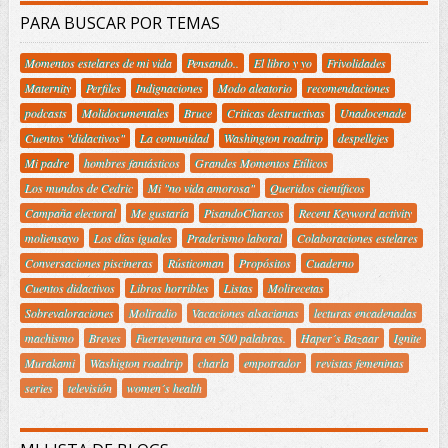
PARA BUSCAR POR TEMAS
Momentos estelares de mi vida
Pensando..
El libro y yo
Frivolidades
Maternity
Perfiles
Indignaciones
Modo aleatorio
recomendaciones
podcasts
Molidocumentales
Bruce
Criticas destructivas
Unadocenade
Cuentos "didactivos"
La comunidad
Washington roadtrip
despellejes
Mi padre
hombres fantásticos
Grandes Momentos Etílicos
Los mundos de Cedric
Mi "no vida amorosa"
Queridos científicos
Campaña electoral
Me gustaría
PisandoCharcos
Recent Keyword activity
moliensayo
Los días iguales
Praderismo laboral
Colaboraciones estelares
Conversaciones piscineras
Rústicoman
Propósitos
Cuaderno
Cuentos didactivos
Libros horribles
Listas
Molirecetas
Sobrevaloraciones
Moliradio
Vacaciones alsacianas
lecturas encadenadas
machismo
Breves
Fuerteventura en 500 palabras.
Haper´s Bazaar
Ignite
Murakami
Washigton roadtrip
charla
empotrador
revistas femeninas
series
televisión
women´s health