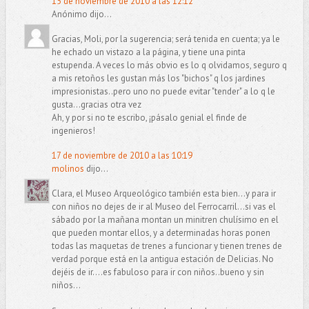
15 de noviembre de 2010 a las 12:12
Anónimo dijo...
Gracias, Moli, por la sugerencia; será tenida en cuenta; ya le
he echado un vistazo a la página, y tiene una pinta
estupenda. A veces lo más obvio es lo q olvidamos, seguro q
a mis retoños les gustan más los "bichos" q los jardines
impresionistas..pero uno no puede evitar "tender" a lo q le
gusta...gracias otra vez
Ah, y por si no te escribo, ¡pásalo genial el finde de
ingenieros!
17 de noviembre de 2010 a las 10:19
molinos
dijo...
Clara, el Museo Arqueológico también esta bien...y para ir
con niños no dejes de ir al Museo del Ferrocarril...si vas el
sábado por la mañana montan un minitren chulísimo en el
que pueden montar ellos, y a determinadas horas ponen
todas las maquetas de trenes a funcionar y tienen trenes de
verdad porque está en la antigua estación de Delicias. No
dejéis de ir....es fabuloso para ir con niños..bueno y sin
niños...