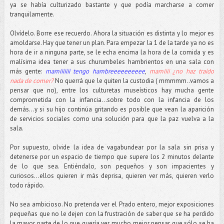
ya se había culturizado bastante y que podía marcharse a comer
tranquilamente.
Olvídelo. Borre ese recuerdo. Ahora la situación es distinta y lo mejor es
amoldarse. Hay que tener un plan. Para empezar la 1 de la tarde ya no es
hora de ir a ninguna parte, se le echa encima la hora de la comida y es
malísima idea tener a sus churumbeles hambrientos en una sala con
más gente:
mamiiiiiii tengo hambreeeeeeeeee
,
mamiiii ¿no haz traído
nada de comer?
No querrá que le quiten la custodia ( mmmmm..vamos a
pensar que no), entre los culturetas museísticos hay mucha gente
comprometida con la infancia...sobre todo con la infancia de los
demás…y si su hijo continúa gritando es posible que vean la aparición
de servicios sociales como una solución para que la paz vuelva a la
sala.
Por supuesto, olvide la idea de vagabundear por la sala sin prisa y
detenerse por un espacio de tiempo que supere los 2 minutos delante
de lo que sea. Entiéndalo, son pequeños y son impacientes y
curiosos...ellos quieren ir más deprisa, quieren ver más, quieren verlo
todo rápido.
No sea ambicioso. No pretenda ver el Prado entero, mejor exposiciones
pequeñas que no le dejen con la frustración de saber que se ha perdido
la mayor parte de lo que quería ver, mucho mejor pensar que sólo se ha