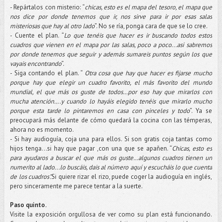
- Repártalos con misterio: “
chicas, esto es el mapa del tesoro, el mapa que
nos dice por donde tenemos que ir, nos sirve para ir por esas salas
misteriosas que hay al otro lado
”. No se ría, ponga cara de que se lo cree.
- Cuente el plan. “
Lo que tenéis que hacer es ir buscando todos estos
cuadros que vienen en el mapa por las salas, poco a poco...asi sabremos
por donde tenemos que seguir y además sumareis puntos según los que
vayais encontrando
”.
- Siga contando el plan. “
Otra cosa que hay que hacer es fijarse mucho
porque hay que elegir un cuadro favorito, el más favorito del mundo
mundial, el que más os guste de todos…por eso hay que mirarlos con
mucha atención….y cuando lo hayáis elegido tenéis que mirarlo mucho
porque esta tarde lo pintaremos en casa con pinceles y todo
”. Ya se
preocupará más delante de cómo quedará la cocina con las témperas,
ahora no es momento.
- Si hay audioguía, coja una para ellos. Si son gratis coja tantas como
hijos tenga…si hay que pagar ,con una que se apañen. “
Chicas, esto es
para ayudaros a buscar el que más os guste…algunos cuadros tienen un
numerito al lado...lo buscáis, dais al número aquí y escucháis lo que cuenta
de los cuadros".
Si quiere rizar el rizo, puede coger la audioguía en inglés,
pero sinceramente me parece tentar a la suerte.
Paso quinto.
Visite la exposición orgullosa de ver como su plan está funcionando.