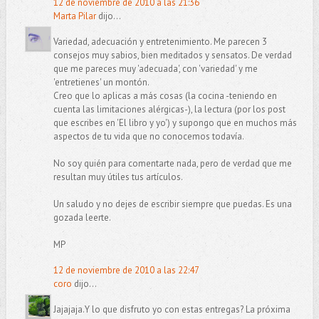
12 de noviembre de 2010 a las 21:36
Marta Pilar
dijo...
Variedad, adecuación y entretenimiento. Me parecen 3
consejos muy sabios, bien meditados y sensatos. De verdad
que me pareces muy 'adecuada', con 'variedad' y me
'entretienes' un montón.
Creo que lo aplicas a más cosas (la cocina -teniendo en
cuenta las limitaciones alérgicas-), la lectura (por los post
que escribes en 'El libro y yo') y supongo que en muchos más
aspectos de tu vida que no conocemos todavía.
No soy quién para comentarte nada, pero de verdad que me
resultan muy útiles tus artículos.
Un saludo y no dejes de escribir siempre que puedas. Es una
gozada leerte.
MP
12 de noviembre de 2010 a las 22:47
coro
dijo...
Jajajaja.Y lo que disfruto yo con estas entregas? La próxima