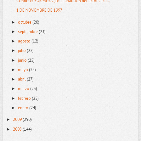
CORREOS SORPRESA (II): La aparición del actor secu...
1 DE NOVIEMBRE DE 1997
octubre
(20)
►
septiembre
(23)
►
agosto
(12)
►
julio
(22)
►
junio
(25)
►
mayo
(24)
►
abril
(27)
►
marzo
(23)
►
febrero
(25)
►
enero
(24)
►
2009
(290)
►
2008
(144)
►