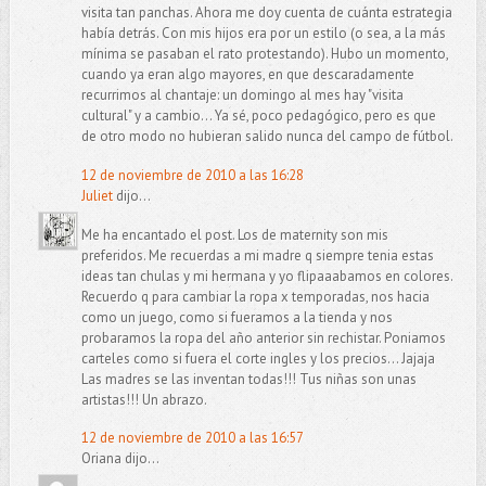
visita tan panchas. Ahora me doy cuenta de cuánta estrategia
había detrás. Con mis hijos era por un estilo (o sea, a la más
mínima se pasaban el rato protestando). Hubo un momento,
cuando ya eran algo mayores, en que descaradamente
recurrimos al chantaje: un domingo al mes hay "visita
cultural" y a cambio... Ya sé, poco pedagógico, pero es que
de otro modo no hubieran salido nunca del campo de fútbol.
12 de noviembre de 2010 a las 16:28
Juliet
dijo...
Me ha encantado el post. Los de maternity son mis
preferidos. Me recuerdas a mi madre q siempre tenia estas
ideas tan chulas y mi hermana y yo flipaaabamos en colores.
Recuerdo q para cambiar la ropa x temporadas, nos hacia
como un juego, como si fueramos a la tienda y nos
probaramos la ropa del año anterior sin rechistar. Poniamos
carteles como si fuera el corte ingles y los precios... Jajaja
Las madres se las inventan todas!!! Tus niñas son unas
artistas!!! Un abrazo.
12 de noviembre de 2010 a las 16:57
Oriana dijo...