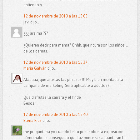
entiendo :)
12 de noviembre de 2010 a las 15:05
javi dijo...
¿¿¿ ara ma ???
¿Quieren decir para mama? Ohhh, que ricura son los niños....
de los demas.
12 de noviembre de 2010 a las 15:37
María Galván
dijo...
Alaaaaa, que artistas las prizesas!!! Muy bien montada la
campaña de marketing. Será aplicable a adultos?
Que disfrutes la carrera y el finde
Besos
12 de noviembre de 2010 a las 15:40
Elena Rius
dijo...
me preguntaba yo cuando leí tu post sobre la exposición
cómo habrías conseguido que laz princezaz aguantaran la