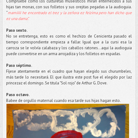
Compruebe como los culturetas museísticos miran enternecidos a sus
hijas tan monas, con sus folletos y sus orejitas pegadas a la audioguia.
“
mamiiiii he encontrado el trez y la zeñora ez feízima pero han dicho que
ez una dama”.
Paso sexto.
No se entretenga, esto es como el hechizo de Cenicienta pasado el
tiempo correspondiente empieza a fallar. Igual que a la cursi esa la
carroza se le volvía calabaza y los caballos ratones...aqui la audioguia
puede convertirse en un arma arrojadiza y los folletos en espadas.
Paso séptimo.
Fíjese atentamente en el cuadro que hayan elegido sus churumbeles,
más tarde lo necesitará. El que ilustra este post fue el elegido por laz
princezaz el domingo. Se titula "Sol rojo" de Arthur G. Dove.
Paso octavo.
Babee de orgullo maternal cuando esa tarde sus hijas hagan esto.