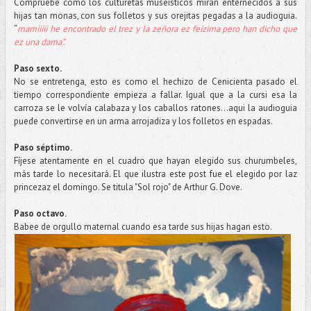
Compruebe como los culturetas museísticos miran enternecidos a sus
hijas tan monas, con sus folletos y sus orejitas pegadas a la audioguia.
“
mamiiiii he encontrado el trez y la zeñora ez feízima pero han dicho que
ez una dama”.
Paso sexto.
No se entretenga, esto es como el hechizo de Cenicienta pasado el
tiempo correspondiente empieza a fallar. Igual que a la cursi esa la
carroza se le volvía calabaza y los caballos ratones...aqui la audioguia
puede convertirse en un arma arrojadiza y los folletos en espadas.
Paso séptimo.
Fíjese atentamente en el cuadro que hayan elegido sus churumbeles,
más tarde lo necesitará. El que ilustra este post fue el elegido por laz
princezaz el domingo. Se titula "Sol rojo" de Arthur G. Dove.
Paso octavo.
Babee de orgullo maternal cuando esa tarde sus hijas hagan esto.