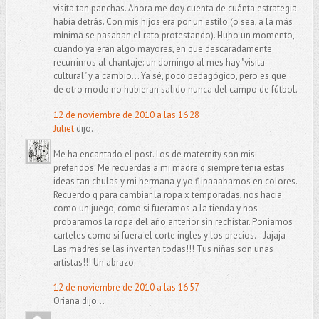
visita tan panchas. Ahora me doy cuenta de cuánta estrategia
había detrás. Con mis hijos era por un estilo (o sea, a la más
mínima se pasaban el rato protestando). Hubo un momento,
cuando ya eran algo mayores, en que descaradamente
recurrimos al chantaje: un domingo al mes hay "visita
cultural" y a cambio... Ya sé, poco pedagógico, pero es que
de otro modo no hubieran salido nunca del campo de fútbol.
12 de noviembre de 2010 a las 16:28
Juliet
dijo...
Me ha encantado el post. Los de maternity son mis
preferidos. Me recuerdas a mi madre q siempre tenia estas
ideas tan chulas y mi hermana y yo flipaaabamos en colores.
Recuerdo q para cambiar la ropa x temporadas, nos hacia
como un juego, como si fueramos a la tienda y nos
probaramos la ropa del año anterior sin rechistar. Poniamos
carteles como si fuera el corte ingles y los precios... Jajaja
Las madres se las inventan todas!!! Tus niñas son unas
artistas!!! Un abrazo.
12 de noviembre de 2010 a las 16:57
Oriana dijo...