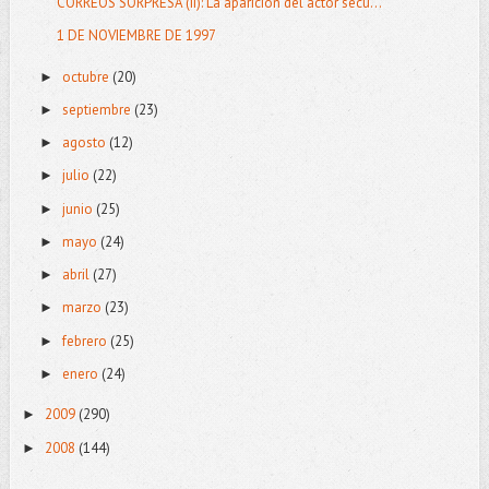
CORREOS SORPRESA (II): La aparición del actor secu...
1 DE NOVIEMBRE DE 1997
octubre
(20)
►
septiembre
(23)
►
agosto
(12)
►
julio
(22)
►
junio
(25)
►
mayo
(24)
►
abril
(27)
►
marzo
(23)
►
febrero
(25)
►
enero
(24)
►
2009
(290)
►
2008
(144)
►