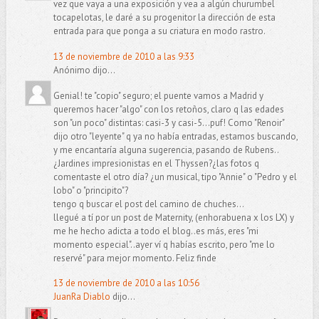
vez que vaya a una exposición y vea a algún churumbel
tocapelotas, le daré a su progenitor la dirección de esta
entrada para que ponga a su criatura en modo rastro.
13 de noviembre de 2010 a las 9:33
Anónimo dijo...
Genial! te "copio" seguro; el puente vamos a Madrid y
queremos hacer "algo" con los retoños, claro q las edades
son "un poco" distintas: casi-3 y casi-5...puf! Como "Renoir"
dijo otro "leyente" q ya no había entradas, estamos buscando,
y me encantaría alguna sugerencia, pasando de Rubens..
¿Jardines impresionistas en el Thyssen?¿las fotos q
comentaste el otro día? ¿un musical, tipo "Annie" o "Pedro y el
lobo" o "principito"?
tengo q buscar el post del camino de chuches...
llegué a tí por un post de Maternity, (enhorabuena x los LX) y
me he hecho adicta a todo el blog..es más, eres "mi
momento especial"..ayer ví q habías escrito, pero "me lo
reservé" para mejor momento. Feliz finde
13 de noviembre de 2010 a las 10:56
JuanRa Diablo
dijo...