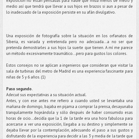
exposición no están pensadas para nadie que mida menos de metro y
medio así que tendrá que llevar a sus hijos en brazos si aun a pesar de
lo inadecuado de la exposición persiste en su afán divulgativo.
Una exposición de fotografía sobre la situación en los orfanatos de
Siberia, es variada y entretenida pero no adecuada...a no ser que
pretenda demostrarles a sus hijos la suerte que tienen. A mí me parece
un método excesivamente traumático…pero para gustos los colores.
Estos consejos no se aplican a ingenieros que consideran que visitar la
sala de turbinas del metro de Madrid es una experiencia fascinante para
niñas de 5 y 6 años. (1)
Paso segundo.
Adecué sus expectativas a su situación actual.
Antes, y con ese antes me refiero a cuando usted se levantaba una
mañana de domingo, bajaba en pijama a comprar la prensa, desayunaba
tranquilamente hojeándola y sólo después de haber consumido esas
horas de ocio...decidía que la 1 de la tarde era una hora fabulosa para
acercarse a ver una exposición, llegaba a su destino y simplemente se
dejaba llevar por la contemplación, adecuando el paso a sus gustos y
disfrutando de la experiencia para decidir a las 3 y media de la tarde que