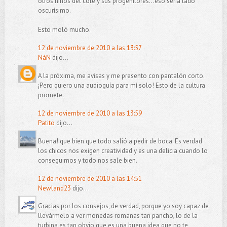
otros niños del cole y sus progenitores...eso sería lado
oscurísimo.
Esto moló mucho.
12 de noviembre de 2010 a las 13:57
NáN
dijo...
A la próxima, me avisas y me presento con pantalón corto.
¡Pero quiero una audioguía para mí solo! Esto de la cultura
promete.
12 de noviembre de 2010 a las 13:59
Patito
dijo...
Buena! que bien que todo salió a pedir de boca. Es verdad
los chicos nos exigen creatividad y es una delicia cuando lo
conseguimos y todo nos sale bien.
12 de noviembre de 2010 a las 14:51
Newland23
dijo...
Gracias por los consejos, de verdad, porque yo soy capaz de
llevármelo a ver monedas romanas tan pancho, lo de la
turbina es tan obvio que es una buena idea que no te