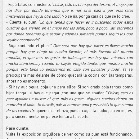
- Repártalos con misterio: “
chicas, esto es el mapa del tesoro, el mapa que
nos dice por donde tenemos que ir, nos sirve para ir por esas salas
misteriosas que hay al otro lado
”. No se ría, ponga cara de que se lo cree.
- Cuente el plan. “
Lo que tenéis que hacer es ir buscando todos estos
cuadros que vienen en el mapa por las salas, poco a poco...asi sabremos
por donde tenemos que seguir y además sumareis puntos según los que
vayais encontrando
”.
- Siga contando el plan. “
Otra cosa que hay que hacer es fijarse mucho
porque hay que elegir un cuadro favorito, el más favorito del mundo
mundial, el que más os guste de todos…por eso hay que mirarlos con
mucha atención….y cuando lo hayáis elegido tenéis que mirarlo mucho
porque esta tarde lo pintaremos en casa con pinceles y todo
”. Ya se
preocupará más delante de cómo quedará la cocina con las témperas,
ahora no es momento.
- Si hay audioguía, coja una para ellos. Si son gratis coja tantas como
hijos tenga…si hay que pagar ,con una que se apañen. “
Chicas, esto es
para ayudaros a buscar el que más os guste…algunos cuadros tienen un
numerito al lado...lo buscáis, dais al número aquí y escucháis lo que cuenta
de los cuadros".
Si quiere rizar el rizo, puede coger la audioguía en inglés,
pero sinceramente me parece tentar a la suerte.
Paso quinto.
Visite la exposición orgullosa de ver como su plan está funcionando.