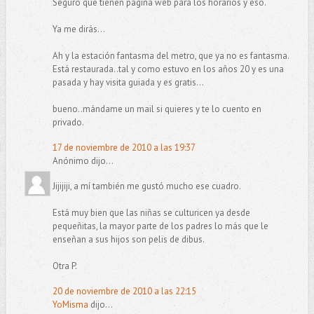
Seguro que tienen página web para los horarios y eso.
Ya me dirás...
Ah y la estación fantasma del metro, que ya no es fantasma.
Está restaurada..tal y como estuvo en los años 20 y es una
pasada y hay visita guiada y es gratis...
bueno..mándame un mail si quieres y te lo cuento en
privado.
17 de noviembre de 2010 a las 19:37
Anónimo dijo...
Jijijiji, a mí también me gustó mucho ese cuadro.
Está muy bien que las niñas se culturicen ya desde
pequeñitas, la mayor parte de los padres lo más que le
enseñan a sus hijos son pelis de dibus.
Otra P.
20 de noviembre de 2010 a las 22:15
YoMisma
dijo...