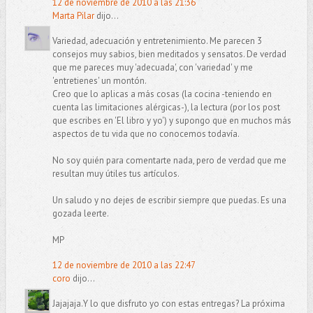
12 de noviembre de 2010 a las 21:36
Marta Pilar
dijo...
Variedad, adecuación y entretenimiento. Me parecen 3
consejos muy sabios, bien meditados y sensatos. De verdad
que me pareces muy 'adecuada', con 'variedad' y me
'entretienes' un montón.
Creo que lo aplicas a más cosas (la cocina -teniendo en
cuenta las limitaciones alérgicas-), la lectura (por los post
que escribes en 'El libro y yo') y supongo que en muchos más
aspectos de tu vida que no conocemos todavía.
No soy quién para comentarte nada, pero de verdad que me
resultan muy útiles tus artículos.
Un saludo y no dejes de escribir siempre que puedas. Es una
gozada leerte.
MP
12 de noviembre de 2010 a las 22:47
coro
dijo...
Jajajaja.Y lo que disfruto yo con estas entregas? La próxima