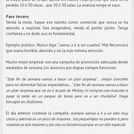
perdido 20 ó 30 obras...que 20 ó 30 salas. La avaricia rompe el saco.
Paso tercero.
Venda la moto. Saque ese talento como comercial que nunca se ha
atrevido a explotar. Sea imaginativo, venda el perrito piloto. Tenga
confianza y no dude, eso es fundamental.
Ejemplo práctico. Nunca diga: “
vamos a ir a ver cuadros
”. Mal Reconozca
que suena horrible, aburrido y sin la más mínima emoción.
Mucho mejor empezar con una campaña de promoción adecuada desde
mediados de semana, los anuncios por etapas siempre funcionan.
“
Este fin de semana vamos a hacer un plan sorpresa
” …mejor concrete
para no alimentar falsas expectativas...”
Este fin de semana vamos a hacer
un plan sorpresa que no es ir al país de Mickey, ni comprar una mascota ni
pasar la tarde en un parque de bolas pero va a ser chulísimo
”. Haga
hincapié en chulísimo.
El día anterior continúe la campaña:
mañana vamos a ir a un sitio muy
chulo y además es un poco de mayores…los pequeñajos no pueden ir, pero
vosotras ya sois mayores y por eso os llevamos porque es un sitio especial.