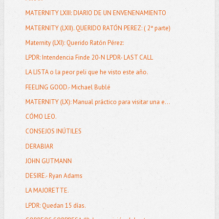
MATERNITY LXIII: DIARIO DE UN ENVENENAMIENTO
MATERNITY (LXII). QUERIDO RATÓN PEREZ: ( 2ª parte)
Maternity (LXI): Querido Ratón Pérez:
LPDR: Intendencia Finde 20-N LPDR- LAST CALL
LA LISTA o la peor peli que he visto este año.
FEELING GOOD.- Michael Bublé
MATERNITY (LX): Manual práctico para visitar una e...
CÓMO LEO.
CONSEJOS INÚTILES
DERABIAR
JOHN GUTMANN
DESIRE.- Ryan Adams
LA MAJORETTE.
LPDR: Quedan 15 días.