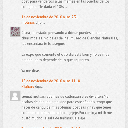
post, para venderlos a las mamás en las puertas de los
colegios... Te daría el 10%...
14 de noviembre de 2010 a las 2:31
molinos
dijo...
Clara, he estado pensando a dónde puedes ir con tus
churumbeles. No dejes de ir al Museo de Ciencias Naturales,.
les encantará te lo aseguro.
La expo que comenté el otro día está bien y no es muy
grande..pero depende de lo que aguanten.
Ya me dirás.
15 de noviembre de 2010 a las 11:18
Pikifiore
dijo...
Genial moli,asi además de culturizarse se divierten.Me
acabas de dar una gran idea para este sábado,tengo que
hacer de cangu de mis sobrinas postizas y hay que tener
contenta a la familia politica..jejeje.Por cierto,a mí tb me
gustó mucho la sala de turbinas,jejejeje