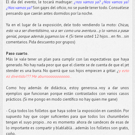
El día del evento, le tocará madrugar:
¿nos vamos ya? ¿Nos vamos ya?
¿Nos vamos ya?
Son gajes del oficio, no se puede tener todo. Consuélese
pensando que caerán antes dormidos por la noche.
Ya en el lugar de la exposición, dele todo vendiendo la moto:
Chicas,
esto va a ser divertidísimo, va a ser como una aventura...y lo vamos a pasar
genial, porque además jugamos los 4.
(Si tiene usted 12 hijos…en fin…sin
comentarios. Pida descuento por grupos)
Paso cuarto.
Más le vale tener un plan para cumplir con las expectativas que haya
generado. No hay nada peor que que el cliente se de cuenta de que el jet
stender es una burra. No querrá que sus hijos empiecen a gritar:
¿
y ezto
ez divertido??? Me aburrooooooooooo..
Como hoy además de didáctica, estoy generosa..voy a dar unos
ejemplos que funcionan porque están contrastados con varios casos
prácticos. (Si me pongo en modo científico no hay quien me gane)
- Coja todos los folletos que haya sobre la exposición en cuestión. Por
supuesto hay que coger suficientes para que todos los churumbeles
tengan el suyo propio…no es momento ahora de sandeces de esas de
lo importante es compartir y blablablá...además los folletos son gratis,
coño.