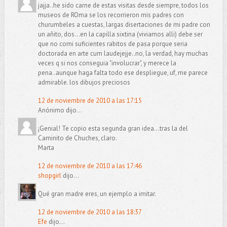
jajja..he sido carne de estas visitas desde siempre, todos los
museos de ROma se los recorrieron mis padres con
churumbeles a cuestas, largas disertaciones de mi padre con
un añito, dos...en la capilla sixtina (viviamos alli) debe ser
que no comi suficientes rabitos de pasa porque seria
doctorada en arte cum laudejejje..no, la verdad, hay muchas
veces q si nos conseguia "involucrar", y merece la
pena..aunque haga falta todo ese despliegue, uf, me parece
admirable. los dibujos preciosos
12 de noviembre de 2010 a las 17:15
Anónimo dijo...
¡Genial! Te copio esta segunda gran idea...tras la del
Caminito de Chuches, claro.
Marta
12 de noviembre de 2010 a las 17:46
shopgirl
dijo...
Qué gran madre eres, un ejemplo a imitar.
12 de noviembre de 2010 a las 18:37
Efe
dijo...