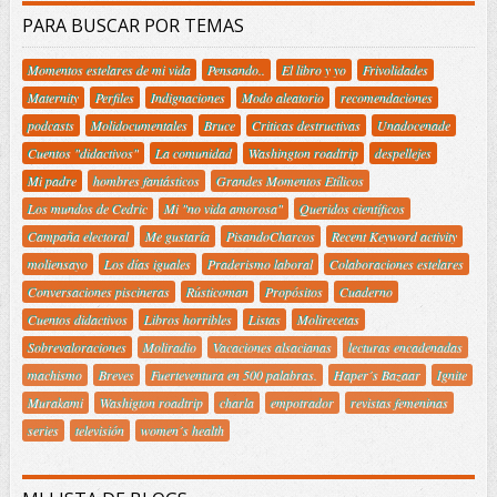
PARA BUSCAR POR TEMAS
Momentos estelares de mi vida
Pensando..
El libro y yo
Frivolidades
Maternity
Perfiles
Indignaciones
Modo aleatorio
recomendaciones
podcasts
Molidocumentales
Bruce
Criticas destructivas
Unadocenade
Cuentos "didactivos"
La comunidad
Washington roadtrip
despellejes
Mi padre
hombres fantásticos
Grandes Momentos Etílicos
Los mundos de Cedric
Mi "no vida amorosa"
Queridos científicos
Campaña electoral
Me gustaría
PisandoCharcos
Recent Keyword activity
moliensayo
Los días iguales
Praderismo laboral
Colaboraciones estelares
Conversaciones piscineras
Rústicoman
Propósitos
Cuaderno
Cuentos didactivos
Libros horribles
Listas
Molirecetas
Sobrevaloraciones
Moliradio
Vacaciones alsacianas
lecturas encadenadas
machismo
Breves
Fuerteventura en 500 palabras.
Haper´s Bazaar
Ignite
Murakami
Washigton roadtrip
charla
empotrador
revistas femeninas
series
televisión
women´s health