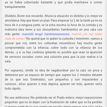
ya se había culturizado bastante y que podía marcharse a comer
tranquilamente.
Olvídelo. Borre ese recuerdo. Ahora la situación es distinta y lo mejor es
amoldarse. Hay que tener un plan. Para empezar la 1 de la tarde ya no es
hora de ir a ninguna parte, se le echa encima la hora de la comida y es
malísima idea tener a sus churumbeles hambrientos en una sala con
más gente:
mamiiiiiii tengo hambreeeeeeeeee
,
mamiiii ¿no haz traído
nada de comer?
No querrá que le quiten la custodia ( mmmmm..vamos a
pensar que no), entre los culturetas museísticos hay mucha gente
comprometida con la infancia...sobre todo con la infancia de los
demás…y si su hijo continúa gritando es posible que vean la aparición
de servicios sociales como una solución para que la paz vuelva a la
sala.
Por supuesto, olvide la idea de vagabundear por la sala sin prisa y
detenerse por un espacio de tiempo que supere los 2 minutos delante
de lo que sea. Entiéndalo, son pequeños y son impacientes y
curiosos...ellos quieren ir más deprisa, quieren ver más, quieren verlo
todo rápido.
No sea ambicioso. No pretenda ver el Prado entero, mejor exposiciones
pequeñas que no le dejen con la frustración de saber que se ha perdido
la mayor parte de lo que quería ver, mucho mejor pensar que sólo se ha