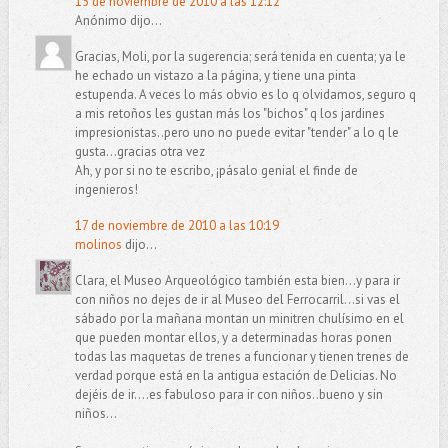
15 de noviembre de 2010 a las 12:12
Anónimo dijo...
Gracias, Moli, por la sugerencia; será tenida en cuenta; ya le
he echado un vistazo a la página, y tiene una pinta
estupenda. A veces lo más obvio es lo q olvidamos, seguro q
a mis retoños les gustan más los "bichos" q los jardines
impresionistas..pero uno no puede evitar "tender" a lo q le
gusta...gracias otra vez
Ah, y por si no te escribo, ¡pásalo genial el finde de
ingenieros!
17 de noviembre de 2010 a las 10:19
molinos
dijo...
Clara, el Museo Arqueológico también esta bien...y para ir
con niños no dejes de ir al Museo del Ferrocarril...si vas el
sábado por la mañana montan un minitren chulísimo en el
que pueden montar ellos, y a determinadas horas ponen
todas las maquetas de trenes a funcionar y tienen trenes de
verdad porque está en la antigua estación de Delicias. No
dejéis de ir....es fabuloso para ir con niños..bueno y sin
niños...