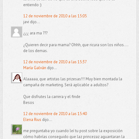
entiendo :)
12 de noviembre de 2010 a las 15:05
javi dijo...
¿¿¿ ara ma ???
¿Quieren decir para mama? Ohhh, que ricura son los niños....
de los demas.
12 de noviembre de 2010 a las 15:37
María Galván
dijo...
Alaaaaa, que artistas las prizesas!!! Muy bien montada la
campaña de marketing. Será aplicable a adultos?
Que disfrutes la carrera y el finde
Besos
12 de noviembre de 2010 a las 15:40
Elena Rius
dijo...
me preguntaba yo cuando leí tu post sobre la exposición
cómo habrías conseguido que laz princezaz aguantaran la