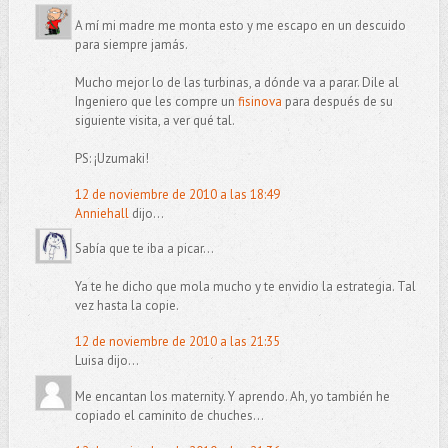
A mí mi madre me monta esto y me escapo en un descuido
para siempre jamás.
Mucho mejor lo de las turbinas, a dónde va a parar. Dile al
Ingeniero que les compre un
fisinova
para después de su
siguiente visita, a ver qué tal.
PS: ¡Uzumaki!
12 de noviembre de 2010 a las 18:49
Anniehall
dijo...
Sabía que te iba a picar...
Ya te he dicho que mola mucho y te envidio la estrategia. Tal
vez hasta la copie.
12 de noviembre de 2010 a las 21:35
Luisa dijo...
Me encantan los maternity. Y aprendo. Ah, yo también he
copiado el caminito de chuches...