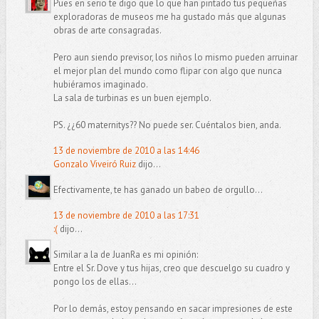
Pues en serio te digo que lo que han pintado tus pequeñas
exploradoras de museos me ha gustado más que algunas
obras de arte consagradas.
Pero aun siendo previsor, los niños lo mismo pueden arruinar
el mejor plan del mundo como flipar con algo que nunca
hubiéramos imaginado.
La sala de turbinas es un buen ejemplo.
PS. ¿¿60 maternitys?? No puede ser. Cuéntalos bien, anda.
13 de noviembre de 2010 a las 14:46
Gonzalo Viveiró Ruiz
dijo...
Efectivamente, te has ganado un babeo de orgullo...
13 de noviembre de 2010 a las 17:31
:(
dijo...
Similar a la de JuanRa es mi opinión:
Entre el Sr. Dove y tus hijas, creo que descuelgo su cuadro y
pongo los de ellas...
Por lo demás, estoy pensando en sacar impresiones de este