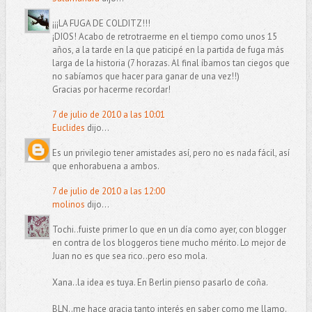
¡¡¡LA FUGA DE COLDITZ!!!
¡DIOS! Acabo de retrotraerme en el tiempo como unos 15
años, a la tarde en la que paticipé en la partida de fuga más
larga de la historia (7 horazas. Al final íbamos tan ciegos que
no sabíamos que hacer para ganar de una vez!!)
Gracias por hacerme recordar!
7 de julio de 2010 a las 10:01
Euclides
dijo...
Es un privilegio tener amistades así, pero no es nada fácil, así
que enhorabuena a ambos.
7 de julio de 2010 a las 12:00
molinos
dijo...
Tochi..fuiste primer lo que en un día como ayer, con blogger
en contra de los bloggeros tiene mucho mérito. Lo mejor de
Juan no es que sea rico..pero eso mola.
Xana..la idea es tuya. En Berlin pienso pasarlo de coña.
BLN..me hace gracia tanto interés en saber como me llamo.