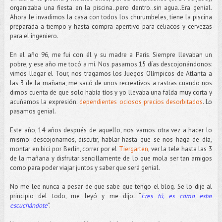
organizaba una fiesta en la piscina..pero dentro..sin agua..Era genial.
Ahora le invadimos la casa con todos los churumbeles, tiene la piscina
preparada a tiempo y hasta compra aperitivo para celiacos y cervezas
para el ingeniero.
En el año 96, me fui con él y su madre a Paris. Siempre llevaban un
pobre, y ese año me tocó a mí. Nos pasamos 15 días descojonándonos:
vimos llegar el Tour, nos tragamos los Juegos Olímpicos de Atlanta a
las 3 de la mañana, me sacó de unos recreativos a rastras cuando nos
dimos cuenta de que solo había tíos y yo llevaba una falda muy corta y
acuñamos la expresión:
dependientes ociosos precios desorbitados
. Lo
pasamos genial.
Este año, 14 años después de aquello, nos vamos otra vez a hacer lo
mismo: descojonarnos, discutir, hablar hasta que se nos haga de día,
montar en bici por Berlín, correr por el
Tiergarten
, ver la tele hasta las 3
de la mañana y disfrutar sencillamente de lo que mola ser tan amigos
como para poder viajar juntos y saber que será genial.
No me lee nunca a pesar de que sabe que tengo el blog. Se lo dije al
principio del todo, me leyó y me dijo: “
Eres tú, es como estar
escuchándote
”.