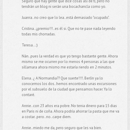
Seguro que hay gente que dice cosas así de ti, pero no
tendrán un blog ni serán una bocachancla como yo.
Juanra..no creo que lo lea..está demasiado "ocupado".
Cristina..¡¡premio!!!..es él si. Que no te pase nada leyendo
todas mis chorradas.
Teresa...:)
Nán..pues la verdad es que yo tengo bastante gente. Ahora
mismo se me ocurren por lo menos 4 personas a las que
sillamara ahora mismo me estaría riendo en 2 minutos.
Elena..¿ A Normandia?? Que suerte!!!!. Berlín ya lo
conocemos los dos..hemos encontrado unas excursiones
por el subsuelo de la ciudad que pensamos hacer. Ya lo
contaré.
Annie..con 23 años era pobre. No tenia dinero para 15 dias
en Paris ni de coña. Ahora podría ahorrar la pasta que me va
a costar..pero..no..carpe diem.
Annie..miedo me da, pero seguro que les va bien.