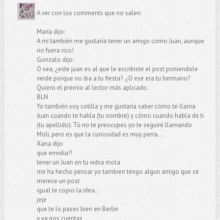
A ver con los comments que no salen:
María dijo:
A mí también me gustaría tener un amigo como Juan, aunque
no fuera rico!
Gonzalo dijo:
O sea, ¿este juan es al que le escribiste el post poniendole
verde porque no iba a tu fiesta?. ¿O ese era tu hermano?
Quiero el premio al lector más aplicado.
BLN
Yo también soy cotilla y me gustaría saber cómo te llama
Juan cuando te habla (tu nombre) y cómo cuando habla de ti
(tu apellido). Tú no te preocupes yo te seguiré llamando
Moli, pero es que la curiosidad es muy perra...
Xana dijo
que envidia!!
tener un Juan en tu vidsa mola
me ha hecho pensar yo tambien tengo algun amigo que se
merece un post
igual te copio la idea...
jeje
que te lo pases bien en Berlin
y ya nos cuentas,,,