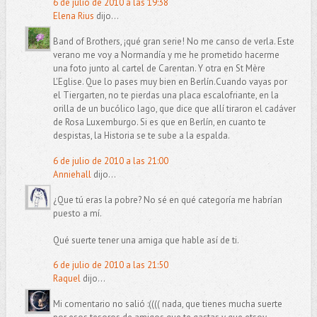
6 de julio de 2010 a las 19:38
Elena Rius
dijo...
Band of Brothers, ¡qué gran serie! No me canso de verla. Este
verano me voy a Normandía y me he prometido hacerme
una foto junto al cartel de Carentan. Y otra en St Mère
L'Eglise. Que lo pases muy bien en Berlín.Cuando vayas por
el Tiergarten, no te pierdas una placa escalofriante, en la
orilla de un bucólico lago, que dice que allí tiraron el cadáver
de Rosa Luxemburgo. Si es que en Berlín, en cuanto te
despistas, la Historia se te sube a la espalda.
6 de julio de 2010 a las 21:00
Anniehall
dijo...
¿Que tú eras la pobre? No sé en qué categoría me habrían
puesto a mí.
Qué suerte tener una amiga que hable así de ti.
6 de julio de 2010 a las 21:50
Raquel
dijo...
Mi comentario no salió :(((( nada, que tienes mucha suerte