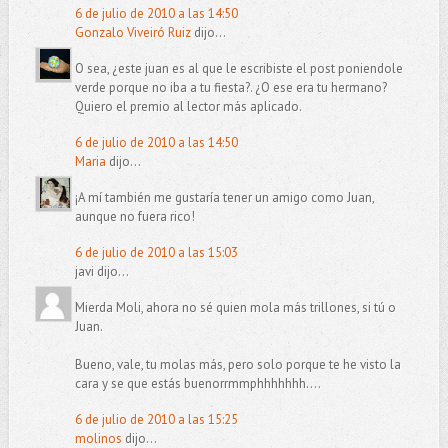
6 de julio de 2010 a las 14:50
Gonzalo Viveiró Ruiz
dijo...
O sea, ¿este juan es al que le escribiste el post poniendole
verde porque no iba a tu fiesta?. ¿O ese era tu hermano?
Quiero el premio al lector más aplicado.
6 de julio de 2010 a las 14:50
Maria
dijo...
¡A mí también me gustaría tener un amigo como Juan,
aunque no fuera rico!
6 de julio de 2010 a las 15:03
javi dijo...
Mierda Moli, ahora no sé quien mola más trillones, si tú o
Juan.
Bueno, vale, tu molas más, pero solo porque te he visto la
cara y se que estás buenorrmmphhhhhhh....
6 de julio de 2010 a las 15:25
molinos
dijo...