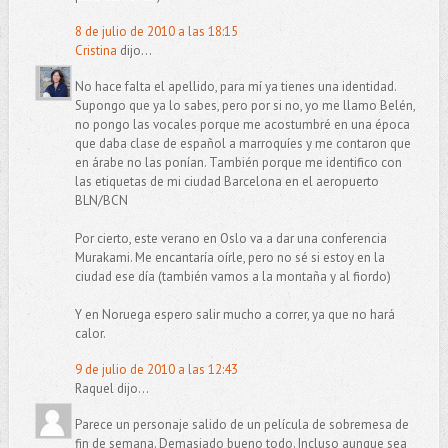
8 de julio de 2010 a las 18:15
Cristina
dijo...
No hace falta el apellido, para mí ya tienes una identidad.
Supongo que ya lo sabes, pero por si no, yo me llamo Belén,
no pongo las vocales porque me acostumbré en una época
que daba clase de español a marroquíes y me contaron que
en árabe no las ponían. También porque me identifico con
las etiquetas de mi ciudad Barcelona en el aeropuerto
BLN/BCN
Por cierto, este verano en Oslo va a dar una conferencia
Murakami. Me encantaría oírle, pero no sé si estoy en la
ciudad ese día (también vamos a la montaña y al fiordo)
Y en Noruega espero salir mucho a correr, ya que no hará
calor.
9 de julio de 2010 a las 12:43
Raquel dijo...
Parece un personaje salido de un película de sobremesa de
fin de semana. Demasiado bueno todo. Incluso aunque sea