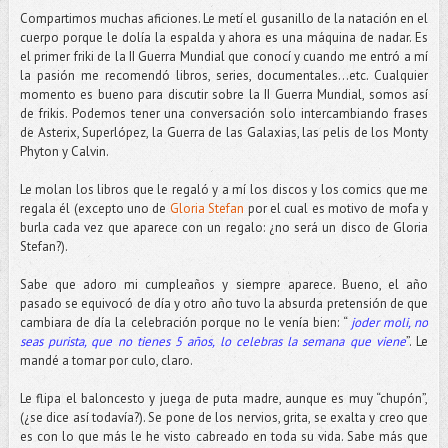
Compartimos muchas aficiones. Le metí el gusanillo de la natación en el
cuerpo porque le dolía la espalda y ahora es una máquina de nadar. Es
el primer friki de la II Guerra Mundial que conocí y cuando me entró a mí
la pasión me recomendó libros, series, documentales…etc. Cualquier
momento es bueno para discutir sobre la II Guerra Mundial, somos así
de frikis. Podemos tener una conversación solo intercambiando frases
de Asterix, Superlópez, la Guerra de las Galaxias, las pelis de los Monty
Phyton y Calvin.
Le molan los libros que le regaló y a mí los discos y los comics que me
regala él (excepto uno de
Gloria Stefan
por el cual es motivo de mofa y
burla cada vez que aparece con un regalo: ¿no será un disco de Gloria
Stefan?).
Sabe que adoro mi cumpleaños y siempre aparece. Bueno, el año
pasado se equivocó de día y otro año tuvo la absurda pretensión de que
cambiara de día la celebración porque no le venía bien: “
joder moli, no
seas purista, que no tienes 5 años, lo celebras la semana que viene
”. Le
mandé a tomar por culo, claro.
Le flipa el baloncesto y juega de puta madre, aunque es muy “chupón”,
(¿se dice así todavía?). Se pone de los nervios, grita, se exalta y creo que
es con lo que más le he visto cabreado en toda su vida. Sabe más que