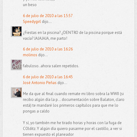
un beso
6 de julio de 2010 a las 15:57
Speedygirl
dijo...
¿Fiestas en la piscina? ¿DENTRO de la piscina porque está
vacía? JAJAJAJA, me parto!
6 de julio de 2010 a las 16:26
molinos
dijo...
fabuloso..ahora salen repetidos.
6 de julio de 2010 a las 16:45
José Antonio Peñas
dijo...
Me da que al final cuando remate mi libro sobra la WWII (si
recibo algún día la p… documentación sobre Balaton, claro
está) te mandaré los primeros capítulos para que me lo
pongas a caldo
Y sí, yo también me he tirado horas y horas con la fuga de
COlditz. Y algún día quiero pasarme por el castillo, a ver si
tienen expuesto el planeador