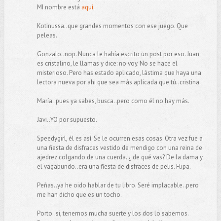
MI nombre está
aquí
.
Kotinussa..que grandes momentos con ese juego. Que
peleas.
Gonzalo..nop. Nunca le había escrito un post por eso. Juan
es cristalino, le llamas y dice: no voy. No se hace el
misterioso. Pero has estado aplicado, lástima que haya una
lectora nueva por ahi que sea más aplicada que tú..cristina.
María..pues ya sabes, busca..pero como él no hay más.
Javi..YO por supuesto.
Speedygirl, él es así. Se le ocurren esas cosas. Otra vez fue a
una fiesta de disfraces vestido de mendigo con una reina de
ajedrez colgando de una cuerda. ¿ de qué vas? De la dama y
el vagabundo..era una fiesta de disfraces de pelis. Flipa.
Peñas..ya he oido hablar de tu libro. Seré implacable..pero
me han dicho que es un tocho.
Porto..si, tenemos mucha suerte y los dos lo sabemos.