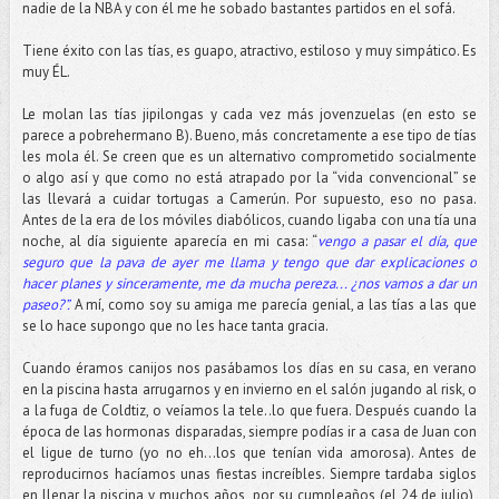
nadie de la NBA y con él me he sobado bastantes partidos en el sofá.
Tiene éxito con las tías, es guapo, atractivo, estiloso y muy simpático. Es
muy ÉL.
Le molan las tías jipilongas y cada vez más jovenzuelas (en esto se
parece a pobrehermano B). Bueno, más concretamente a ese tipo de tías
les mola él. Se creen que es un alternativo comprometido socialmente
o algo así y que como no está atrapado por la “vida convencional” se
las llevará a cuidar tortugas a Camerún. Por supuesto, eso no pasa.
Antes de la era de los móviles diabólicos, cuando ligaba con una tía una
noche, al día siguiente aparecía en mi casa: “
vengo a pasar el día, que
seguro que la pava de ayer me llama y tengo que dar explicaciones o
hacer planes y sinceramente, me da mucha pereza... ¿nos vamos a dar un
paseo?”.
A mí, como soy su amiga me parecía genial, a las tías a las que
se lo hace supongo que no les hace tanta gracia.
Cuando éramos canijos nos pasábamos los días en su casa, en verano
en la piscina hasta arrugarnos y en invierno en el salón jugando al risk, o
a la fuga de Coldtiz, o veíamos la tele..lo que fuera. Después cuando la
época de las hormonas disparadas, siempre podías ir a casa de Juan con
el ligue de turno (yo no eh…los que tenían vida amorosa). Antes de
reproducirnos hacíamos unas fiestas increíbles. Siempre tardaba siglos
en llenar la piscina y muchos años, por su cumpleaños (el 24 de julio),