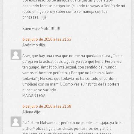
por esos tesoros de amigos que te gastas y que etsoy
deseando leer las peripecias (cuando te vayas a Berlín) de mi
ídolo el ingeniero y saber cómo se maneja con laz
prinzezaz...jijii
Buen viaje Moli!!!!!!!!!!
6 de julio de 2010 a las 21:55
Anónimo dijo...
A ver, que hay una cosa que no me ha quedado clara ¿Tiene
pareja en la actualidad?. Ligues, ya veo que tiene. Pero si es
tan guapo,simpático, intelectual, con sentido del humor,
vamos el hombre perfecto. ¿ Por qué no le han pillado
todavía? ¿ No será que todavía no ha cortado el cordón
umblical con su mami?. Como ves el instinto de la portera
nunca se ve saciado.
MALVANTESA
6 de julio de 2010 a las 21:58
Aliena dijo...
Está claro Malvantesa, perfecto no puede ser....jaja..ya lo ha
dicho Moli: se liga a las chicas por las noches y al día