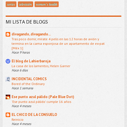
series
televisión
women´s health
MI LISTA DE BLOGS
divagando, divagando...
Tras poco domir, mírate 4 pelis en las 12 horas de avión y
termina en la cama esponjosa de un apartamento de ex-pat
[Méx 1]
Hace 9 horas
El blog de Lahierbaroja
La casa de los lamentos, Helen Garner
Hace 6 días
INCIDENTAL COMICS
Bored of the Ordinary
Hace 1 semana
Ese punto azul pálido (Pale Blue Dot)
'Ese punto azul pálido' cumple 16 años
Hace 4 meses
EL CHICO DE LA CONSUELO
Reinicio
Hace 4 meses