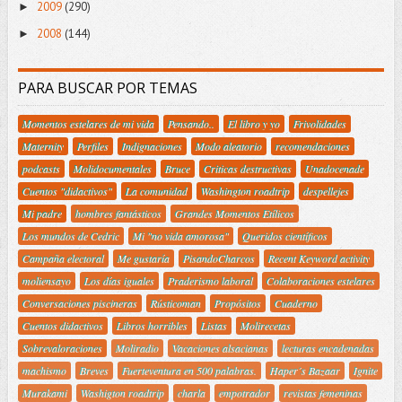
2009
(290)
►
2008
(144)
►
PARA BUSCAR POR TEMAS
Momentos estelares de mi vida
Pensando..
El libro y yo
Frivolidades
Maternity
Perfiles
Indignaciones
Modo aleatorio
recomendaciones
podcasts
Molidocumentales
Bruce
Criticas destructivas
Unadocenade
Cuentos "didactivos"
La comunidad
Washington roadtrip
despellejes
Mi padre
hombres fantásticos
Grandes Momentos Etílicos
Los mundos de Cedric
Mi "no vida amorosa"
Queridos científicos
Campaña electoral
Me gustaría
PisandoCharcos
Recent Keyword activity
moliensayo
Los días iguales
Praderismo laboral
Colaboraciones estelares
Conversaciones piscineras
Rústicoman
Propósitos
Cuaderno
Cuentos didactivos
Libros horribles
Listas
Molirecetas
Sobrevaloraciones
Moliradio
Vacaciones alsacianas
lecturas encadenadas
machismo
Breves
Fuerteventura en 500 palabras.
Haper´s Bazaar
Ignite
Murakami
Washigton roadtrip
charla
empotrador
revistas femeninas