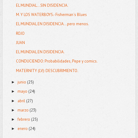
EL MUNDIAL…SIN DISIDENCIA.
M. Y LOS WATERBOYS.- Fisherman´s Blues
EL MUNDIAL EN DISIDENCIA...pero menos.
ROJO
JUAN
EL MUNDIAL EN DISIDENCIA.
CONDUCIENDO: Probabilidades, Pepe y comics.
MATERNITY (LV): DESCUBRIMIENTO.
junio
(25)
►
mayo
(24)
►
abril
(27)
►
marzo
(23)
►
febrero
(25)
►
enero
(24)
►