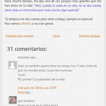
Hace mucho tiempo, me dijo uno de los piropos más grandes que me
han dicho en la vida: “
Moli, cuando tú estás en un sitio, no te das cuenta,
pero creas un microclima que mola mucho, algo especial
”.
Tú tampoco te das cuenta, pero estar contigo, siempre es especial.
Nos vamos
a Berlín,
y va a ser genial.
Entrada más reciente
Inicio
Entrada antigua
31 comentarios:
Anónimo dijo...
Jolín, yo también quiero tener un amigo rico. Y otro como tú,
que me escriba estas cosas tan molonas.
Tochi.
PD: primer? Casualidades de la vida.
6 de julio de 2010 a las 14:33
Xana
dijo...
que envidia!!
tener un Juan en tu vidsa mola