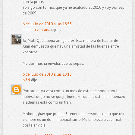
con la prole.
Yo sigo con lo mío, que ya he acabado el 2010 y voy por sep
de 2009
6 de julio de 2010 a las 18:53
La de la ventana
dijo...
Jo, Moli. Qué buena amiga eres. Esa manera de hablar de
Juan demuestra que hay una amistad de las buenas entre
vosotros.
Me das mucha envidia, que lo sepas.
6 de julio de 2010 a las 19:18
NáN
dijo...
Portorosa, ya verá como un mes de estos le pongo por las
nubes. Luego no se queje, buenazo, que es usted un buenazo.
Y además está como un tren.
Molinos, ¡hay que joderse! Tener una persona con la que reír
siempre es un don inhabitualísimo. Me empieza a caer mal,
por la envidia.