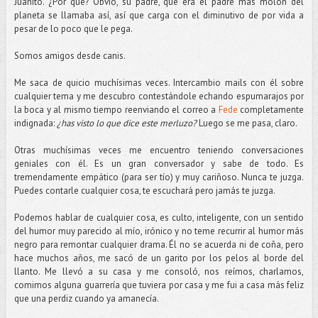
Juanito. ¿Por qué? Obvio, su padre, que era el padre más molón del
planeta se llamaba así, así que carga con el diminutivo de por vida a
pesar de lo poco que le pega.
Somos amigos desde canis.
Me saca de quicio muchísimas veces. Intercambio mails con él sobre
cualquier tema y me descubro contestándole echando espumarajos por
la boca y al mismo tiempo reenviando el correo a
Fede
completamente
indignada:
¿has visto lo que dice este merluzo?
Luego se me pasa, claro.
Otras muchísimas veces me encuentro teniendo conversaciones
geniales con él. Es un gran conversador y sabe de todo. Es
tremendamente empático (para ser tío) y muy cariñoso. Nunca te juzga.
Puedes contarle cualquier cosa, te escuchará pero jamás te juzga.
Podemos hablar de cualquier cosa, es culto, inteligente, con un sentido
del humor muy parecido al mío, irónico y no teme recurrir al humor más
negro para remontar cualquier drama. Él no se acuerda ni de coña, pero
hace muchos años, me sacó de un garito por los pelos al borde del
llanto. Me llevó a su casa y me consoló, nos reímos, charlamos,
comimos alguna guarrería que tuviera por casa y me fui a casa más feliz
que una perdiz cuando ya amanecía.