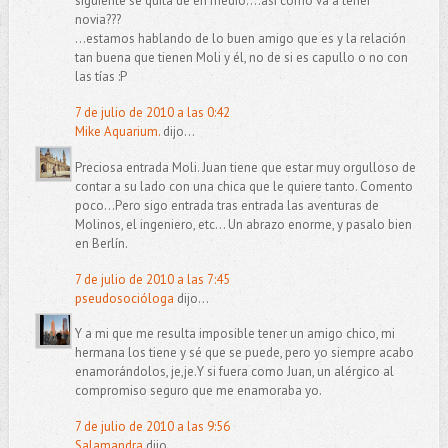
siguiente se quita de en medio....así cómo va a tener
novia???
...estamos hablando de lo buen amigo que es y la relación
tan buena que tienen Moli y él, no de si es capullo o no con
las tías :P
7 de julio de 2010 a las 0:42
Mike Aquarium.
dijo...
Preciosa entrada Moli. Juan tiene que estar muy orgulloso de
contar a su lado con una chica que le quiere tanto. Comento
poco...Pero sigo entrada tras entrada las aventuras de
Molinos, el ingeniero, etc... Un abrazo enorme, y pasalo bien
en Berlín.
7 de julio de 2010 a las 7:45
pseudosocióloga
dijo...
Y a mi que me resulta imposible tener un amigo chico, mi
hermana los tiene y sé que se puede, pero yo siempre acabo
enamorándolos, je,je.Y si fuera como Juan, un alérgico al
compromiso seguro que me enamoraba yo.
7 de julio de 2010 a las 9:56
Salamandra
dijo...