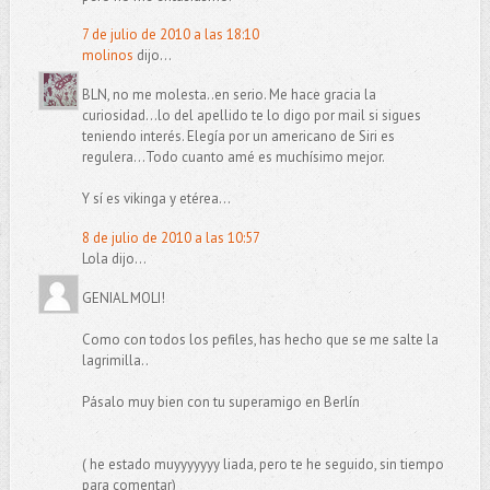
7 de julio de 2010 a las 18:10
molinos
dijo...
BLN, no me molesta..en serio. Me hace gracia la
curiosidad...lo del apellido te lo digo por mail si sigues
teniendo interés. Elegía por un americano de Siri es
regulera...Todo cuanto amé es muchísimo mejor.
Y sí es vikinga y etérea...
8 de julio de 2010 a las 10:57
Lola dijo...
GENIAL MOLI!
Como con todos los pefiles, has hecho que se me salte la
lagrimilla..
Pásalo muy bien con tu superamigo en Berlín
( he estado muyyyyyyy liada, pero te he seguido, sin tiempo
para comentar)