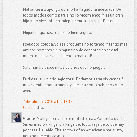
Malvantesa..supongo qu eno ha llegado la adecuada. De
todos modos como pareja no lo recomiendo. Y es un gran
hijo pero vive solo en independencia...jajajaja. Portera.
Miguelín..gracias. Lo pasaré bien seguro.
Pseudopsicóloga, yo ese problema no lo tengo. Y tengo más
amigos hombres sin ningun tipo de connotacion sexual.
mmm..no se si eso es bueno o malo...:P
Salamandra..hace miles de años que no juego..
Euclides..si..un privilegio total. Podemos estar sin vernos 3
meses, entrar por la puerta y que sea como habernos visto
ayer.
7 de julio de 2010 a las 13:37
Cristina
dijo...
Gracias Moli guapa, ya no te molesto más. Por cierto que la
Siri es medio vikinga, o vikinga del todo, vaya de lo que hay
por casa. He leído The sorows of an American y me gustó,
pero no me entusiasmó.