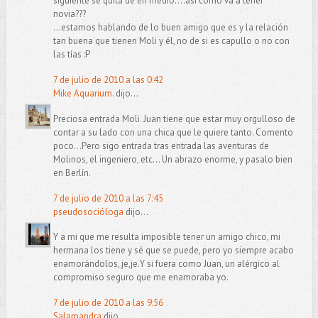
siguiente se quita de en medio....así cómo va a tener
novia???
...estamos hablando de lo buen amigo que es y la relación
tan buena que tienen Moli y él, no de si es capullo o no con
las tías :P
7 de julio de 2010 a las 0:42
Mike Aquarium.
dijo...
Preciosa entrada Moli. Juan tiene que estar muy orgulloso de
contar a su lado con una chica que le quiere tanto. Comento
poco...Pero sigo entrada tras entrada las aventuras de
Molinos, el ingeniero, etc... Un abrazo enorme, y pasalo bien
en Berlín.
7 de julio de 2010 a las 7:45
pseudosocióloga
dijo...
Y a mi que me resulta imposible tener un amigo chico, mi
hermana los tiene y sé que se puede, pero yo siempre acabo
enamorándolos, je,je.Y si fuera como Juan, un alérgico al
compromiso seguro que me enamoraba yo.
7 de julio de 2010 a las 9:56
Salamandra
dijo...