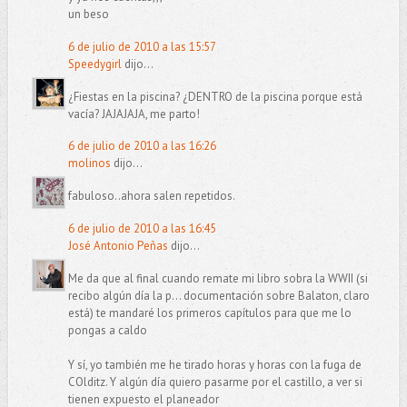
un beso
6 de julio de 2010 a las 15:57
Speedygirl
dijo...
¿Fiestas en la piscina? ¿DENTRO de la piscina porque está
vacía? JAJAJAJA, me parto!
6 de julio de 2010 a las 16:26
molinos
dijo...
fabuloso..ahora salen repetidos.
6 de julio de 2010 a las 16:45
José Antonio Peñas
dijo...
Me da que al final cuando remate mi libro sobra la WWII (si
recibo algún día la p… documentación sobre Balaton, claro
está) te mandaré los primeros capítulos para que me lo
pongas a caldo
Y sí, yo también me he tirado horas y horas con la fuga de
COlditz. Y algún día quiero pasarme por el castillo, a ver si
tienen expuesto el planeador