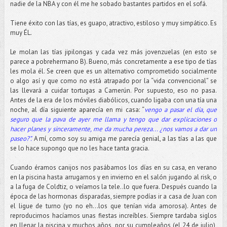
nadie de la NBA y con él me he sobado bastantes partidos en el sofá.
Tiene éxito con las tías, es guapo, atractivo, estiloso y muy simpático. Es
muy ÉL.
Le molan las tías jipilongas y cada vez más jovenzuelas (en esto se
parece a pobrehermano B). Bueno, más concretamente a ese tipo de tías
les mola él. Se creen que es un alternativo comprometido socialmente
o algo así y que como no está atrapado por la “vida convencional” se
las llevará a cuidar tortugas a Camerún. Por supuesto, eso no pasa.
Antes de la era de los móviles diabólicos, cuando ligaba con una tía una
noche, al día siguiente aparecía en mi casa: “
vengo a pasar el día, que
seguro que la pava de ayer me llama y tengo que dar explicaciones o
hacer planes y sinceramente, me da mucha pereza... ¿nos vamos a dar un
paseo?”.
A mí, como soy su amiga me parecía genial, a las tías a las que
se lo hace supongo que no les hace tanta gracia.
Cuando éramos canijos nos pasábamos los días en su casa, en verano
en la piscina hasta arrugarnos y en invierno en el salón jugando al risk, o
a la fuga de Coldtiz, o veíamos la tele..lo que fuera. Después cuando la
época de las hormonas disparadas, siempre podías ir a casa de Juan con
el ligue de turno (yo no eh…los que tenían vida amorosa). Antes de
reproducirnos hacíamos unas fiestas increíbles. Siempre tardaba siglos
en llenar la piscina y muchos años, por su cumpleaños (el 24 de julio),