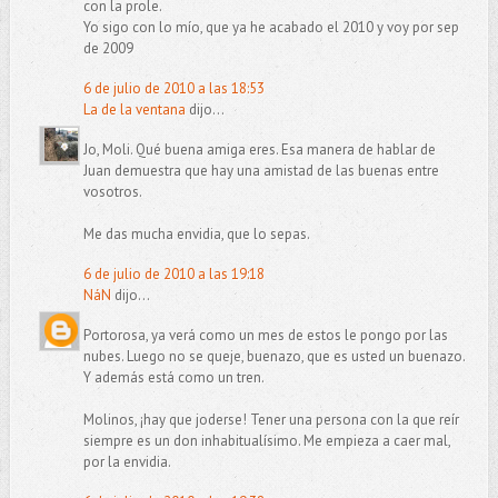
con la prole.
Yo sigo con lo mío, que ya he acabado el 2010 y voy por sep
de 2009
6 de julio de 2010 a las 18:53
La de la ventana
dijo...
Jo, Moli. Qué buena amiga eres. Esa manera de hablar de
Juan demuestra que hay una amistad de las buenas entre
vosotros.
Me das mucha envidia, que lo sepas.
6 de julio de 2010 a las 19:18
NáN
dijo...
Portorosa, ya verá como un mes de estos le pongo por las
nubes. Luego no se queje, buenazo, que es usted un buenazo.
Y además está como un tren.
Molinos, ¡hay que joderse! Tener una persona con la que reír
siempre es un don inhabitualísimo. Me empieza a caer mal,
por la envidia.