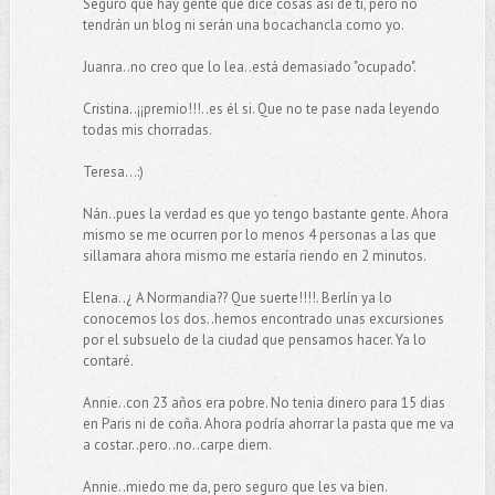
Seguro que hay gente que dice cosas así de ti, pero no
tendrán un blog ni serán una bocachancla como yo.
Juanra..no creo que lo lea..está demasiado "ocupado".
Cristina..¡¡premio!!!..es él si. Que no te pase nada leyendo
todas mis chorradas.
Teresa...:)
Nán..pues la verdad es que yo tengo bastante gente. Ahora
mismo se me ocurren por lo menos 4 personas a las que
sillamara ahora mismo me estaría riendo en 2 minutos.
Elena..¿ A Normandia?? Que suerte!!!!. Berlín ya lo
conocemos los dos..hemos encontrado unas excursiones
por el subsuelo de la ciudad que pensamos hacer. Ya lo
contaré.
Annie..con 23 años era pobre. No tenia dinero para 15 dias
en Paris ni de coña. Ahora podría ahorrar la pasta que me va
a costar..pero..no..carpe diem.
Annie..miedo me da, pero seguro que les va bien.