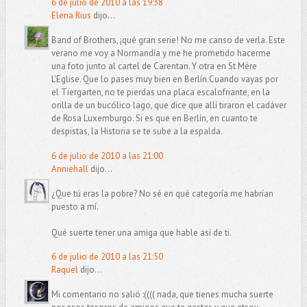
6 de julio de 2010 a las 19:38
Elena Rius
dijo...
Band of Brothers, ¡qué gran serie! No me canso de verla. Este
verano me voy a Normandía y me he prometido hacerme
una foto junto al cartel de Carentan. Y otra en St Mère
L'Eglise. Que lo pases muy bien en Berlín.Cuando vayas por
el Tiergarten, no te pierdas una placa escalofriante, en la
orilla de un bucólico lago, que dice que allí tiraron el cadáver
de Rosa Luxemburgo. Si es que en Berlín, en cuanto te
despistas, la Historia se te sube a la espalda.
6 de julio de 2010 a las 21:00
Anniehall
dijo...
¿Que tú eras la pobre? No sé en qué categoría me habrían
puesto a mí.
Qué suerte tener una amiga que hable así de ti.
6 de julio de 2010 a las 21:50
Raquel
dijo...
Mi comentario no salió :(((( nada, que tienes mucha suerte