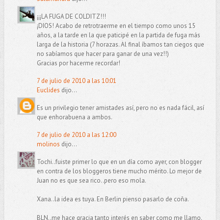
¡¡¡LA FUGA DE COLDITZ!!!
¡DIOS! Acabo de retrotraerme en el tiempo como unos 15
años, a la tarde en la que paticipé en la partida de fuga más
larga de la historia (7 horazas. Al final íbamos tan ciegos que
no sabíamos que hacer para ganar de una vez!!)
Gracias por hacerme recordar!
7 de julio de 2010 a las 10:01
Euclides
dijo...
Es un privilegio tener amistades así, pero no es nada fácil, así
que enhorabuena a ambos.
7 de julio de 2010 a las 12:00
molinos
dijo...
Tochi..fuiste primer lo que en un día como ayer, con blogger
en contra de los bloggeros tiene mucho mérito. Lo mejor de
Juan no es que sea rico..pero eso mola.
Xana..la idea es tuya. En Berlin pienso pasarlo de coña.
BLN..me hace gracia tanto interés en saber como me llamo.