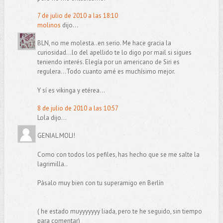
7 de julio de 2010 a las 18:10
molinos
dijo...
BLN, no me molesta..en serio. Me hace gracia la
curiosidad...lo del apellido te lo digo por mail si sigues
teniendo interés. Elegía por un americano de Siri es
regulera...Todo cuanto amé es muchísimo mejor.
Y sí es vikinga y etérea...
8 de julio de 2010 a las 10:57
Lola dijo...
GENIAL MOLI!
Como con todos los pefiles, has hecho que se me salte la
lagrimilla..
Pásalo muy bien con tu superamigo en Berlín
( he estado muyyyyyyy liada, pero te he seguido, sin tiempo
para comentar)