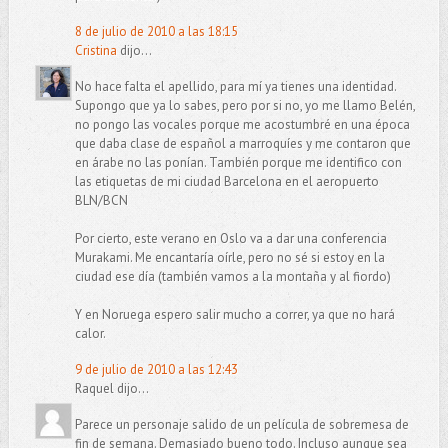
8 de julio de 2010 a las 18:15
Cristina
dijo...
No hace falta el apellido, para mí ya tienes una identidad.
Supongo que ya lo sabes, pero por si no, yo me llamo Belén,
no pongo las vocales porque me acostumbré en una época
que daba clase de español a marroquíes y me contaron que
en árabe no las ponían. También porque me identifico con
las etiquetas de mi ciudad Barcelona en el aeropuerto
BLN/BCN
Por cierto, este verano en Oslo va a dar una conferencia
Murakami. Me encantaría oírle, pero no sé si estoy en la
ciudad ese día (también vamos a la montaña y al fiordo)
Y en Noruega espero salir mucho a correr, ya que no hará
calor.
9 de julio de 2010 a las 12:43
Raquel dijo...
Parece un personaje salido de un película de sobremesa de
fin de semana. Demasiado bueno todo. Incluso aunque sea