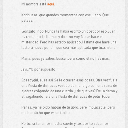
MI nombre está
aquí
.
Kotinussa..que grandes momentos con ese juego. Que
peleas.
Gonzalo..nop. Nunca le había escrito un post por eso. Juan
es cristalino, le llamas y dice: no voy. No se hace el
misterioso. Pero has estado aplicado, lástima que haya una
lectora nueva por ahi que sea más aplicada que tú..cristina.
María..pues ya sabes, busca..pero como él no hay más.
Javi..YO por supuesto.
Speedygirl, él es así. Se le ocurren esas cosas. Otra vez fue a
una fiesta de disfraces vestido de mendigo con una reina de
ajedrez colgando de una cuerda. ¿ de qué vas? De la dama y
el vagabundo..era una fiesta de disfraces de pelis. Flipa.
Peñas..ya he oido hablar de tu libro. Seré implacable..pero
me han dicho que es un tocho.
Porto..si, tenemos mucha suerte y los dos lo sabemos.