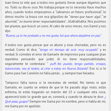
Juan lleva la vida que a todos nos gustaría llevar aunque digamos que
no. Todo su día es ocio. No trabaja porque no lo necesita. Hace muchos
años, cuando todos empezamos a “labrarnos un futuro profesional”, le
dimos mucho la brasa con esa gilipollez de “
tienes que hacer algo
”, “
te
aburrirás
”, “
es bueno tener responsabilidades
”...blablablabla. Nos pusimos
tan plastas, que buscó un curro. Al cabo de unos meses, nos llamó y nos
dijo:
“Bueno, ya lo he probado y no me gusta. Así que ahora dejadme en paz”.
A todos nos gusta pensar que se aburre y esas chorradas, pero no es
verdad. Como él dice, “
tengo mi tiempo de ocio muy ocupado
” y es
verdad. Si cometes el error de llamarle de improviso para cualquier plan
repentino pensando que joder, él no tiene responsabilidades,
seguramente te contestara: “
puff..No puedo, tengo partido, ensayo,
baloncesto, voy al teatro, al cine o estoy en Nueva Zelanda
”. Eso sí, si le
llamo para San Canelón no falla jamás…y siempre trae helados.
Tampoco falla nunca si le necesitas de verdad. No tienes ni que
llamarle, en cuanto se entera de que te ha pasado algo malo, estás
enferma, te estás tragando un marrón del 15 o cualquier otra cosa,
aparecerá todo lo grande que es, sonreirá, y cuando te abraza te dice:
¿
Qué pasa, guapa?
Siempre me llama por mi nombre, pero si habla de mí,
me llama por mi apellido.