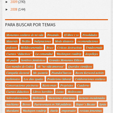
2009
(290)
►
2008
(144)
►
PARA BUSCAR POR TEMAS
Momentos estelares de mi vida
Pensando..
El libro y yo
Frivolidades
Maternity
Perfiles
Indignaciones
Modo aleatorio
recomendaciones
podcasts
Molidocumentales
Bruce
Criticas destructivas
Unadocenade
Cuentos "didactivos"
La comunidad
Washington roadtrip
despellejes
Mi padre
hombres fantásticos
Grandes Momentos Etílicos
Los mundos de Cedric
Mi "no vida amorosa"
Queridos científicos
Campaña electoral
Me gustaría
PisandoCharcos
Recent Keyword activity
moliensayo
Los días iguales
Praderismo laboral
Colaboraciones estelares
Conversaciones piscineras
Rústicoman
Propósitos
Cuaderno
Cuentos didactivos
Libros horribles
Listas
Molirecetas
Sobrevaloraciones
Moliradio
Vacaciones alsacianas
lecturas encadenadas
machismo
Breves
Fuerteventura en 500 palabras.
Haper´s Bazaar
Ignite
Murakami
Washigton roadtrip
charla
empotrador
revistas femeninas