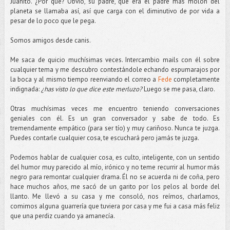
Juanito. ¿Por qué? Obvio, su padre, que era el padre más molón del
planeta se llamaba así, así que carga con el diminutivo de por vida a
pesar de lo poco que le pega.
Somos amigos desde canis.
Me saca de quicio muchísimas veces. Intercambio mails con él sobre
cualquier tema y me descubro contestándole echando espumarajos por
la boca y al mismo tiempo reenviando el correo a
Fede
completamente
indignada:
¿has visto lo que dice este merluzo?
Luego se me pasa, claro.
Otras muchísimas veces me encuentro teniendo conversaciones
geniales con él. Es un gran conversador y sabe de todo. Es
tremendamente empático (para ser tío) y muy cariñoso. Nunca te juzga.
Puedes contarle cualquier cosa, te escuchará pero jamás te juzga.
Podemos hablar de cualquier cosa, es culto, inteligente, con un sentido
del humor muy parecido al mío, irónico y no teme recurrir al humor más
negro para remontar cualquier drama. Él no se acuerda ni de coña, pero
hace muchos años, me sacó de un garito por los pelos al borde del
llanto. Me llevó a su casa y me consoló, nos reímos, charlamos,
comimos alguna guarrería que tuviera por casa y me fui a casa más feliz
que una perdiz cuando ya amanecía.