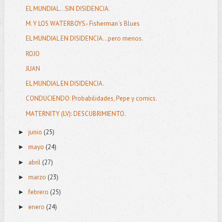
EL MUNDIAL…SIN DISIDENCIA.
M. Y LOS WATERBOYS.- Fisherman´s Blues
EL MUNDIAL EN DISIDENCIA...pero menos.
ROJO
JUAN
EL MUNDIAL EN DISIDENCIA.
CONDUCIENDO: Probabilidades, Pepe y comics.
MATERNITY (LV): DESCUBRIMIENTO.
junio
(25)
►
mayo
(24)
►
abril
(27)
►
marzo
(23)
►
febrero
(25)
►
enero
(24)
►