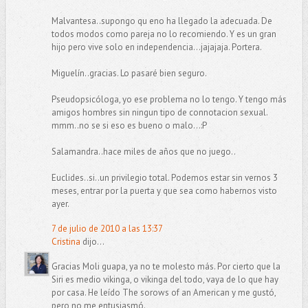
Malvantesa..supongo qu eno ha llegado la adecuada. De
todos modos como pareja no lo recomiendo. Y es un gran
hijo pero vive solo en independencia...jajajaja. Portera.
Miguelín..gracias. Lo pasaré bien seguro.
Pseudopsicóloga, yo ese problema no lo tengo. Y tengo más
amigos hombres sin ningun tipo de connotacion sexual.
mmm..no se si eso es bueno o malo...:P
Salamandra..hace miles de años que no juego..
Euclides..si..un privilegio total. Podemos estar sin vernos 3
meses, entrar por la puerta y que sea como habernos visto
ayer.
7 de julio de 2010 a las 13:37
Cristina
dijo...
Gracias Moli guapa, ya no te molesto más. Por cierto que la
Siri es medio vikinga, o vikinga del todo, vaya de lo que hay
por casa. He leído The sorows of an American y me gustó,
pero no me entusiasmó.