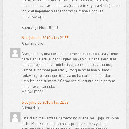
por esos tesoros de amigos que te gastas y que etsoy
deseando leer las peripecias (cuando te vayas a Berlín) de mi
ídolo el ingeniero y saber cómo se maneja con laz
prinzezaz...jijii
Buen viaje Moli!!!!!!!!!!
6 de julio de 2010 a las 21:55
Anónimo dijo...
A ver, que hay una cosa que no me ha quedado clara ¿Tiene
pareja en la actualidad?. Ligues, ya veo que tiene. Pero si es
tan guapo,simpático, intelectual, con sentido del humor,
vamos el hombre perfecto. ¿ Por qué no le han pillado
todavía? ¿ No será que todavía no ha cortado el cordón
umblical con su mami?. Como ves el instinto de la portera
nunca se ve saciado.
MALVANTESA
6 de julio de 2010 a las 21:58
Aliena dijo...
Está claro Malvantesa, perfecto no puede ser....jaja..ya lo ha
dicho Moli: se liga a las chicas por las noches y al día