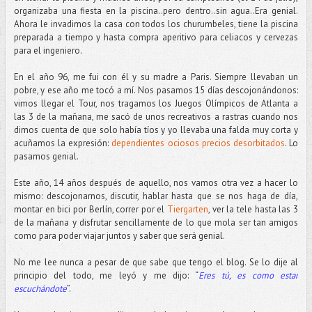
organizaba una fiesta en la piscina..pero dentro..sin agua..Era genial.
Ahora le invadimos la casa con todos los churumbeles, tiene la piscina
preparada a tiempo y hasta compra aperitivo para celiacos y cervezas
para el ingeniero.
En el año 96, me fui con él y su madre a Paris. Siempre llevaban un
pobre, y ese año me tocó a mí. Nos pasamos 15 días descojonándonos:
vimos llegar el Tour, nos tragamos los Juegos Olímpicos de Atlanta a
las 3 de la mañana, me sacó de unos recreativos a rastras cuando nos
dimos cuenta de que solo había tíos y yo llevaba una falda muy corta y
acuñamos la expresión:
dependientes ociosos precios desorbitados
. Lo
pasamos genial.
Este año, 14 años después de aquello, nos vamos otra vez a hacer lo
mismo: descojonarnos, discutir, hablar hasta que se nos haga de día,
montar en bici por Berlín, correr por el
Tiergarten
, ver la tele hasta las 3
de la mañana y disfrutar sencillamente de lo que mola ser tan amigos
como para poder viajar juntos y saber que será genial.
No me lee nunca a pesar de que sabe que tengo el blog. Se lo dije al
principio del todo, me leyó y me dijo: “
Eres tú, es como estar
escuchándote
”.