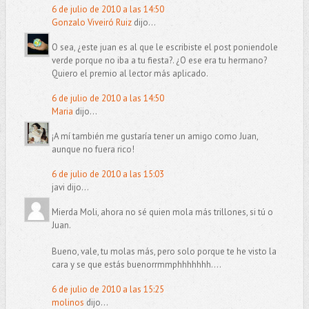
6 de julio de 2010 a las 14:50
Gonzalo Viveiró Ruiz
dijo...
O sea, ¿este juan es al que le escribiste el post poniendole
verde porque no iba a tu fiesta?. ¿O ese era tu hermano?
Quiero el premio al lector más aplicado.
6 de julio de 2010 a las 14:50
Maria
dijo...
¡A mí también me gustaría tener un amigo como Juan,
aunque no fuera rico!
6 de julio de 2010 a las 15:03
javi dijo...
Mierda Moli, ahora no sé quien mola más trillones, si tú o
Juan.
Bueno, vale, tu molas más, pero solo porque te he visto la
cara y se que estás buenorrmmphhhhhhh....
6 de julio de 2010 a las 15:25
molinos
dijo...