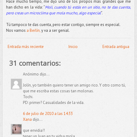
Hace mucho tiempo, me dijo uno de los piropos más grandes que me
han dicho en la vida: “
Moli, cuando tú estás en un sitio, no te das cuenta,
pero creas un microclima que mola mucho, algo especial
”.
Tú tampoco te das cuenta, pero estar contigo, siempre es especial.
Nos vamos
a Berlín,
y va a ser genial.
Entrada más reciente
Inicio
Entrada antigua
31 comentarios:
Anónimo dijo...
Jolín, yo también quiero tener un amigo rico. Y otro como tú,
que me escriba estas cosas tan molonas.
Tochi.
PD: primer? Casualidades de la vida.
6 de julio de 2010 a las 14:33
Xana
dijo...
que envidia!!
tener un Juan en tu vidsa mola