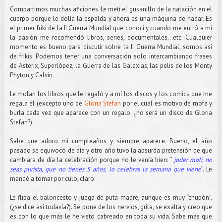
Compartimos muchas aficiones. Le metí el gusanillo de la natación en el
cuerpo porque le dolía la espalda y ahora es una máquina de nadar. Es
el primer friki de la II Guerra Mundial que conocí y cuando me entró a mí
la pasión me recomendó libros, series, documentales…etc. Cualquier
momento es bueno para discutir sobre la II Guerra Mundial, somos así
de frikis. Podemos tener una conversación solo intercambiando frases
de Asterix, Superlópez, la Guerra de las Galaxias, las pelis de los Monty
Phyton y Calvin.
Le molan los libros que le regaló y a mí los discos y los comics que me
regala él (excepto uno de
Gloria Stefan
por el cual es motivo de mofa y
burla cada vez que aparece con un regalo: ¿no será un disco de Gloria
Stefan?).
Sabe que adoro mi cumpleaños y siempre aparece. Bueno, el año
pasado se equivocó de día y otro año tuvo la absurda pretensión de que
cambiara de día la celebración porque no le venía bien: “
joder moli, no
seas purista, que no tienes 5 años, lo celebras la semana que viene
”. Le
mandé a tomar por culo, claro.
Le flipa el baloncesto y juega de puta madre, aunque es muy “chupón”,
(¿se dice así todavía?). Se pone de los nervios, grita, se exalta y creo que
es con lo que más le he visto cabreado en toda su vida. Sabe más que