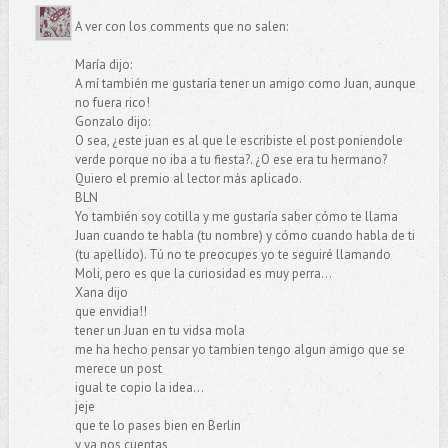
A ver con los comments que no salen:
María dijo:
A mí también me gustaría tener un amigo como Juan, aunque
no fuera rico!
Gonzalo dijo:
O sea, ¿este juan es al que le escribiste el post poniendole
verde porque no iba a tu fiesta?. ¿O ese era tu hermano?
Quiero el premio al lector más aplicado.
BLN
Yo también soy cotilla y me gustaría saber cómo te llama
Juan cuando te habla (tu nombre) y cómo cuando habla de ti
(tu apellido). Tú no te preocupes yo te seguiré llamando
Moli, pero es que la curiosidad es muy perra...
Xana dijo
que envidia!!
tener un Juan en tu vidsa mola
me ha hecho pensar yo tambien tengo algun amigo que se
merece un post
igual te copio la idea...
jeje
que te lo pases bien en Berlin
y ya nos cuentas,,,