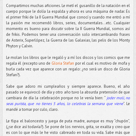
Compartimos muchas aficiones. Le metí el gusanillo de la natación en el
cuerpo porque le dolía la espalda y ahora es una máquina de nadar. Es
el primer friki de la II Guerra Mundial que conocí y cuando me entró a mí
la pasión me recomendó libros, series, documentales…etc. Cualquier
momento es bueno para discutir sobre la II Guerra Mundial, somos así
de frikis. Podemos tener una conversación solo intercambiando frases
de Asterix, Superlópez, la Guerra de las Galaxias, las pelis de los Monty
Phyton y Calvin.
Le molan los libros que le regaló y a mí los discos y los comics que me
regala él (excepto uno de
Gloria Stefan
por el cual es motivo de mofa y
burla cada vez que aparece con un regalo: ¿no será un disco de Gloria
Stefan?).
Sabe que adoro mi cumpleaños y siempre aparece. Bueno, el año
pasado se equivocó de día y otro año tuvo la absurda pretensión de que
cambiara de día la celebración porque no le venía bien: “
joder moli, no
seas purista, que no tienes 5 años, lo celebras la semana que viene
”. Le
mandé a tomar por culo, claro.
Le flipa el baloncesto y juega de puta madre, aunque es muy “chupón”,
(¿se dice así todavía?). Se pone de los nervios, grita, se exalta y creo que
es con lo que más le he visto cabreado en toda su vida. Sabe más que