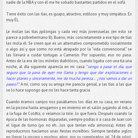
nadie de la NBA y con él me he sobado bastantes partidos en el sofá.
Tiene éxito con las tías, es guapo, atractivo, estiloso y muy simpático. Es
muy ÉL.
Le molan las tías jipilongas y cada vez más jovenzuelas (en esto se
parece a pobrehermano B). Bueno, más concretamente a ese tipo de tías
les mola él. Se creen que es un alternativo comprometido socialmente
o algo así y que como no está atrapado por la “vida convencional” se
las llevará a cuidar tortugas a Camerún. Por supuesto, eso no pasa.
Antes de la era de los móviles diabólicos, cuando ligaba con una tía una
noche, al día siguiente aparecía en mi casa: “
vengo a pasar el día, que
seguro que la pava de ayer me llama y tengo que dar explicaciones o
hacer planes y sinceramente, me da mucha pereza... ¿nos vamos a dar un
paseo?”.
A mí, como soy su amiga me parecía genial, a las tías a las que
se lo hace supongo que no les hace tanta gracia.
Cuando éramos canijos nos pasábamos los días en su casa, en verano
en la piscina hasta arrugarnos y en invierno en el salón jugando al risk, o
a la fuga de Coldtiz, o veíamos la tele..lo que fuera. Después cuando la
época de las hormonas disparadas, siempre podías ir a casa de Juan con
el ligue de turno (yo no eh…los que tenían vida amorosa). Antes de
reproducirnos hacíamos unas fiestas increíbles. Siempre tardaba siglos
en llenar la piscina y muchos años, por su cumpleaños (el 24 de julio),