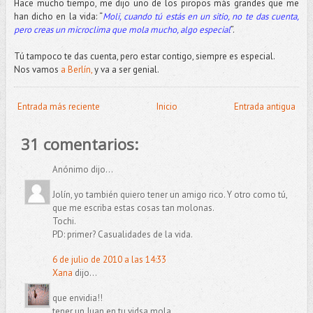
Hace mucho tiempo, me dijo uno de los piropos más grandes que me
han dicho en la vida: “
Moli, cuando tú estás en un sitio, no te das cuenta,
pero creas un microclima que mola mucho, algo especial
”.
Tú tampoco te das cuenta, pero estar contigo, siempre es especial.
Nos vamos
a Berlín,
y va a ser genial.
Entrada más reciente
Inicio
Entrada antigua
31 comentarios:
Anónimo dijo...
Jolín, yo también quiero tener un amigo rico. Y otro como tú,
que me escriba estas cosas tan molonas.
Tochi.
PD: primer? Casualidades de la vida.
6 de julio de 2010 a las 14:33
Xana
dijo...
que envidia!!
tener un Juan en tu vidsa mola