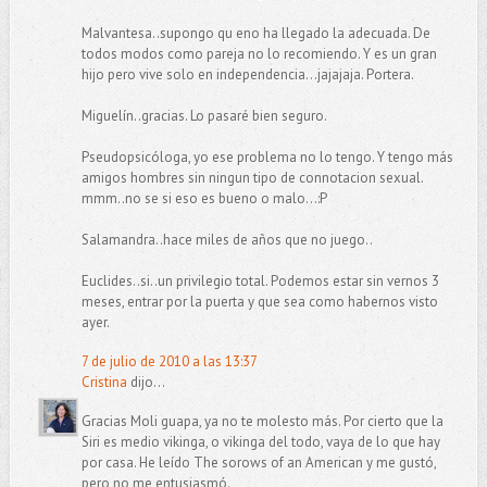
Malvantesa..supongo qu eno ha llegado la adecuada. De
todos modos como pareja no lo recomiendo. Y es un gran
hijo pero vive solo en independencia...jajajaja. Portera.
Miguelín..gracias. Lo pasaré bien seguro.
Pseudopsicóloga, yo ese problema no lo tengo. Y tengo más
amigos hombres sin ningun tipo de connotacion sexual.
mmm..no se si eso es bueno o malo...:P
Salamandra..hace miles de años que no juego..
Euclides..si..un privilegio total. Podemos estar sin vernos 3
meses, entrar por la puerta y que sea como habernos visto
ayer.
7 de julio de 2010 a las 13:37
Cristina
dijo...
Gracias Moli guapa, ya no te molesto más. Por cierto que la
Siri es medio vikinga, o vikinga del todo, vaya de lo que hay
por casa. He leído The sorows of an American y me gustó,
pero no me entusiasmó.