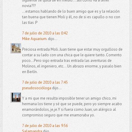
siguiente se quita de en medio....así cómo va a tener
novia???
...estamos hablando de lo buen amigo que es y la relación
tan buena que tienen Moli y él, no de si es capullo o no con
las tías :P
7 de julio de 2010 a las 0:42
Mike Aquarium.
dijo...
Preciosa entrada Moli. Juan tiene que estar muy orgulloso de
contar a su lado con una chica que le quiere tanto. Comento
poco...Pero sigo entrada tras entrada las aventuras de
Molinos, el ingeniero, etc... Un abrazo enorme, y pasalo bien
en Berlín.
7 de julio de 2010 a las 7:45
pseudosocióloga
dijo...
Y a mi que me resulta imposible tener un amigo chico, mi
hermana los tiene y sé que se puede, pero yo siempre acabo
enamorándolos, je,je.Y si fuera como Juan, un alérgico al
compromiso seguro que me enamoraba yo.
7 de julio de 2010 a las 9:56
Salamandra
dijo...