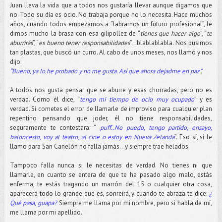
Juan lleva la vida que a todos nos gustaría llevar aunque digamos que
no. Todo su día es ocio. No trabaja porque no lo necesita. Hace muchos
años, cuando todos empezamos a “labrarnos un futuro profesional”, le
dimos mucho la brasa con esa gilipollez de “
tienes que hacer algo
”, “
te
aburrirás
”, “
es bueno tener responsabilidades
”...blablablabla. Nos pusimos
tan plastas, que buscó un curro. Al cabo de unos meses, nos llamó y nos
dijo:
“Bueno, ya lo he probado y no me gusta. Así que ahora dejadme en paz”.
A todos nos gusta pensar que se aburre y esas chorradas, pero no es
verdad. Como él dice, “
tengo mi tiempo de ocio muy ocupado
” y es
verdad. Si cometes el error de llamarle de improviso para cualquier plan
repentino pensando que joder, él no tiene responsabilidades,
seguramente te contestara: “
puff..No puedo, tengo partido, ensayo,
baloncesto, voy al teatro, al cine o estoy en Nueva Zelanda
”. Eso sí, si le
llamo para San Canelón no falla jamás…y siempre trae helados.
Tampoco falla nunca si le necesitas de verdad. No tienes ni que
llamarle, en cuanto se entera de que te ha pasado algo malo, estás
enferma, te estás tragando un marrón del 15 o cualquier otra cosa,
aparecerá todo lo grande que es, sonreirá, y cuando te abraza te dice:
¿
Qué pasa, guapa?
Siempre me llama por mi nombre, pero si habla de mí,
me llama por mi apellido.