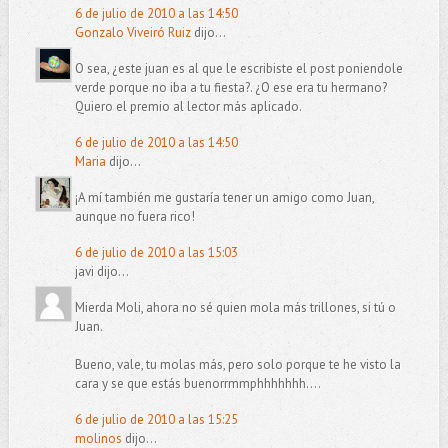
6 de julio de 2010 a las 14:50
Gonzalo Viveiró Ruiz
dijo...
O sea, ¿este juan es al que le escribiste el post poniendole
verde porque no iba a tu fiesta?. ¿O ese era tu hermano?
Quiero el premio al lector más aplicado.
6 de julio de 2010 a las 14:50
Maria
dijo...
¡A mí también me gustaría tener un amigo como Juan,
aunque no fuera rico!
6 de julio de 2010 a las 15:03
javi dijo...
Mierda Moli, ahora no sé quien mola más trillones, si tú o
Juan.
Bueno, vale, tu molas más, pero solo porque te he visto la
cara y se que estás buenorrmmphhhhhhh....
6 de julio de 2010 a las 15:25
molinos
dijo...