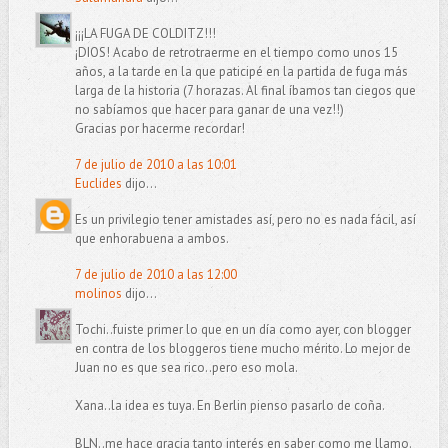
¡¡¡LA FUGA DE COLDITZ!!!
¡DIOS! Acabo de retrotraerme en el tiempo como unos 15
años, a la tarde en la que paticipé en la partida de fuga más
larga de la historia (7 horazas. Al final íbamos tan ciegos que
no sabíamos que hacer para ganar de una vez!!)
Gracias por hacerme recordar!
7 de julio de 2010 a las 10:01
Euclides
dijo...
Es un privilegio tener amistades así, pero no es nada fácil, así
que enhorabuena a ambos.
7 de julio de 2010 a las 12:00
molinos
dijo...
Tochi..fuiste primer lo que en un día como ayer, con blogger
en contra de los bloggeros tiene mucho mérito. Lo mejor de
Juan no es que sea rico..pero eso mola.
Xana..la idea es tuya. En Berlin pienso pasarlo de coña.
BLN..me hace gracia tanto interés en saber como me llamo.