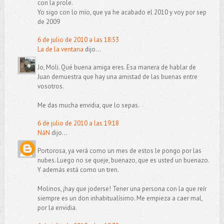
con la prole.
Yo sigo con lo mío, que ya he acabado el 2010 y voy por sep
de 2009
6 de julio de 2010 a las 18:53
La de la ventana
dijo...
Jo, Moli. Qué buena amiga eres. Esa manera de hablar de
Juan demuestra que hay una amistad de las buenas entre
vosotros.
Me das mucha envidia, que lo sepas.
6 de julio de 2010 a las 19:18
NáN
dijo...
Portorosa, ya verá como un mes de estos le pongo por las
nubes. Luego no se queje, buenazo, que es usted un buenazo.
Y además está como un tren.
Molinos, ¡hay que joderse! Tener una persona con la que reír
siempre es un don inhabitualísimo. Me empieza a caer mal,
por la envidia.