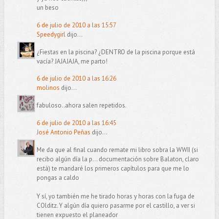
un beso
6 de julio de 2010 a las 15:57
Speedygirl
dijo...
¿Fiestas en la piscina? ¿DENTRO de la piscina porque está
vacía? JAJAJAJA, me parto!
6 de julio de 2010 a las 16:26
molinos
dijo...
fabuloso..ahora salen repetidos.
6 de julio de 2010 a las 16:45
José Antonio Peñas
dijo...
Me da que al final cuando remate mi libro sobra la WWII (si
recibo algún día la p… documentación sobre Balaton, claro
está) te mandaré los primeros capítulos para que me lo
pongas a caldo
Y sí, yo también me he tirado horas y horas con la fuga de
COlditz. Y algún día quiero pasarme por el castillo, a ver si
tienen expuesto el planeador