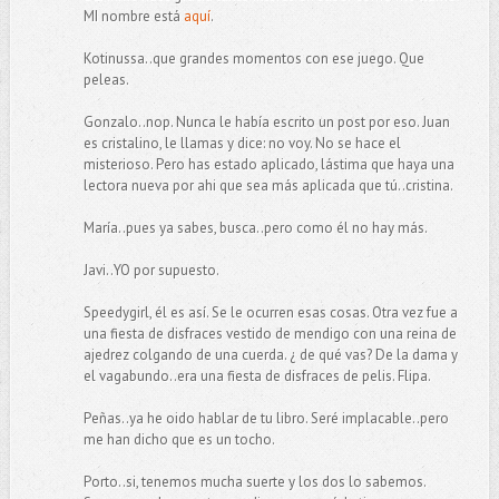
MI nombre está
aquí
.
Kotinussa..que grandes momentos con ese juego. Que
peleas.
Gonzalo..nop. Nunca le había escrito un post por eso. Juan
es cristalino, le llamas y dice: no voy. No se hace el
misterioso. Pero has estado aplicado, lástima que haya una
lectora nueva por ahi que sea más aplicada que tú..cristina.
María..pues ya sabes, busca..pero como él no hay más.
Javi..YO por supuesto.
Speedygirl, él es así. Se le ocurren esas cosas. Otra vez fue a
una fiesta de disfraces vestido de mendigo con una reina de
ajedrez colgando de una cuerda. ¿ de qué vas? De la dama y
el vagabundo..era una fiesta de disfraces de pelis. Flipa.
Peñas..ya he oido hablar de tu libro. Seré implacable..pero
me han dicho que es un tocho.
Porto..si, tenemos mucha suerte y los dos lo sabemos.