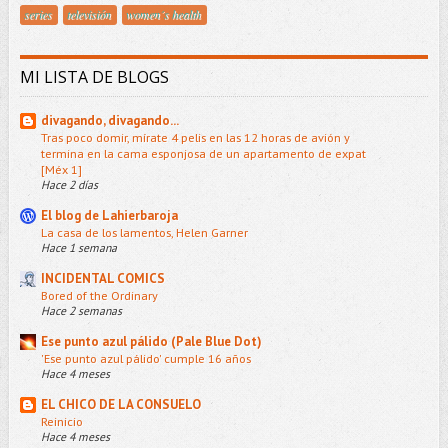
series
televisión
women´s health
MI LISTA DE BLOGS
divagando, divagando...
Tras poco domir, mírate 4 pelis en las 12 horas de avión y
termina en la cama esponjosa de un apartamento de expat
[Méx 1]
Hace 2 días
El blog de Lahierbaroja
La casa de los lamentos, Helen Garner
Hace 1 semana
INCIDENTAL COMICS
Bored of the Ordinary
Hace 2 semanas
Ese punto azul pálido (Pale Blue Dot)
'Ese punto azul pálido' cumple 16 años
Hace 4 meses
EL CHICO DE LA CONSUELO
Reinicio
Hace 4 meses