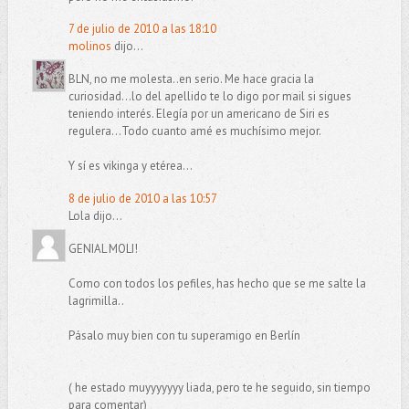
7 de julio de 2010 a las 18:10
molinos
dijo...
BLN, no me molesta..en serio. Me hace gracia la
curiosidad...lo del apellido te lo digo por mail si sigues
teniendo interés. Elegía por un americano de Siri es
regulera...Todo cuanto amé es muchísimo mejor.
Y sí es vikinga y etérea...
8 de julio de 2010 a las 10:57
Lola dijo...
GENIAL MOLI!
Como con todos los pefiles, has hecho que se me salte la
lagrimilla..
Pásalo muy bien con tu superamigo en Berlín
( he estado muyyyyyyy liada, pero te he seguido, sin tiempo
para comentar)